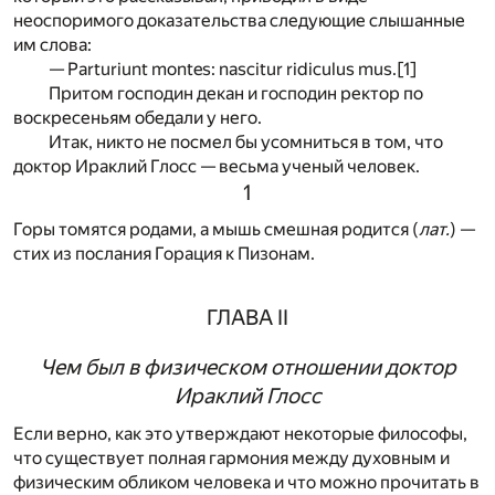
неоспоримого доказательства следующие слышанные
им слова:
— Parturiunt montes: nascitur ridiculus mus.
[1]
Притом господин декан и господин ректор по
воскресеньям обедали у него.
Итак, никто не посмел бы усомниться в том, что
доктор Ираклий Глосс — весьма ученый человек.
1
Горы томятся родами, а мышь смешная родится (
лат.
) —
стих из послания Горация к Пизонам.
ГЛАВА II
Чем был в физическом отношении доктор
Ираклий Глосс
Е
сли верно, как это утверждают некоторые философы,
что существует полная гармония между духовным и
физическим обликом человека и что можно прочитать в