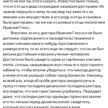
никто не мог бы этого сказать. Известно было только,
что его отца и деда сограждане называли докторами. Их
звание перешло к нему по наследству вместе с их
именем и их имуществом; в его роду и отцы и сыновья
были докторами, так же как и сыновья и отцы носили имя
Ираклий Глосс.
Впрочем, если у доктора Ираклия Глосса и не было
диплома, подписанного и засвидетельствованного
всеми членами какого-нибудь прославленного
университета, то из этого еще не следует, что он не был
весьма достойным и весьма ученым человеком.
Достаточно было увидеть сорок уставленных книгами
полок, сплошь закрывавших все стены его просторного
кабинета, чтобы вполне убедиться, что никогда доктор
ученее его не украшал собою город Балансон. Наконец,
всякий раз, когда об особе доктора заходила речь в
присутствии господина декана или господина ректора,
все видели, что они таинственно улыбались. Передают
даже, что господин ректор однажды горячо восхвалял
его по-латыни перед архиепископом; свидетель,
который это рассказывал, приводил в виде