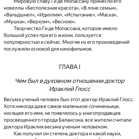
Мировую славу Ги де Мопассану принесли его
новеллы «Бесполезная красота», «В лоне семьи»,
«Вальдшнеп», «Идиллия», «Испытание», «Маска»,
«Мушка», «Верхом», «Весною».
Творчество Ги де Мопассана, которое имело
большой успех при его жизни, пользуется
популярностью и сейчас. Многие из его произведений
послужили основой для кинофильмов.
ГЛАВА I
Чем был в духовном отношении доктор
Ираклий Глосс
В
есьма ученый человек был этот доктор Ираклий Глосс.
Хотя никогда даже самое маленькое сочиненьице,
носящее его имя, не появлялось у книгопродавцев
просвещенного города Балансона, все жители считали
доктора Ираклия весьма ученым человеком.
Как получил он степень доктора и какой науки,