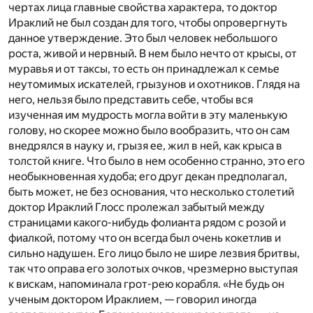
чертах лица главные свойства характера, то доктор
Ираклий не был создан для того, чтобы опровергнуть
данное утверждение. Это был человек небольшого
роста, живой и нервный. В нем было нечто от крысы, от
муравья и от таксы, то есть он принадлежал к семье
неутомимых искателей, грызунов и охотников. Глядя на
него, нельзя было представить себе, чтобы вся
изученная им мудрость могла войти в эту маленькую
голову, но скорее можно было вообразить, что он сам
внедрялся в науку и, грызя ее, жил в ней, как крыса в
толстой книге. Что было в нем особенно странно, это его
необыкновенная худоба; его друг декан предполагал,
быть может, не без основания, что несколько столетий
доктор Ираклий Глосс пролежал забытый между
страницами какого-нибудь фолианта рядом с розой и
фиалкой, потому что он всегда был очень кокетлив и
сильно надушен. Его лицо было не шире лезвия бритвы,
так что оправа его золотых очков, чрезмерно выступая
к вискам, напоминала грот-рею корабля. «Не будь он
ученым доктором Ираклием, — говорил иногда