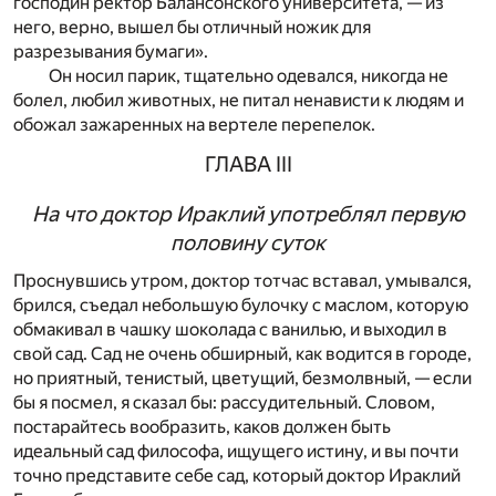
господин ректор Балансонского университета, — из
него, верно, вышел бы отличный ножик для
разрезывания бумаги».
Он носил парик, тщательно одевался, никогда не
болел, любил животных, не питал ненависти к людям и
обожал зажаренных на вертеле перепелок.
ГЛАВА III
На что доктор Ираклий употреблял первую
половину суток
П
роснувшись утром, доктор тотчас вставал, умывался,
брился, съедал небольшую булочку с маслом, которую
обмакивал в чашку шоколада с ванилью, и выходил в
свой сад. Сад не очень обширный, как водится в городе,
но приятный, тенистый, цветущий, безмолвный, — если
бы я посмел, я сказал бы: рассудительный. Словом,
постарайтесь вообразить, каков должен быть
идеальный сад философа, ищущего истину, и вы почти
точно представите себе сад, который доктор Ираклий