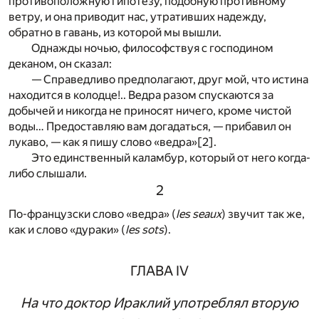
противоположную гипотезу, подобную противному
ветру, и она приводит нас, утративших надежду,
обратно в гавань, из которой мы вышли.
Однажды ночью, философствуя с господином
деканом, он сказал:
— Справедливо предполагают, друг мой, что истина
находится в колодце!.. Ведра разом спускаются за
добычей и никогда не приносят ничего, кроме чистой
воды… Предоставляю вам догадаться, — прибавил он
лукаво, — как я пишу слово «ведра»
[2]
.
Это единственный каламбур, который от него когда-
либо слышали.
2
По-французски слово «ведра» (
les seaux
) звучит так же,
как и слово «дураки» (
les sots
).
ГЛАВА IV
На что доктор Ираклий употреблял вторую