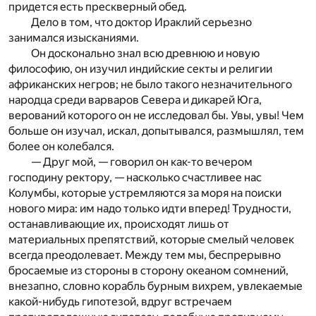
придется есть прескверный обед.
Дело в том, что доктор Ираклий серьезно
занимался изысканиями.
Он досконально знал всю древнюю и новую
философию, он изучил индийские секты и религии
африканских негров; не было такого незначительного
народца среди варваров Севера и дикарей Юга,
верований которого он не исследовал бы. Увы, увы! Чем
больше он изучал, искал, допытывался, размышлял, тем
более он колебался.
— Друг мой, — говорил он как-то вечером
господину ректору, — насколько счастливее нас
Колумбы, которые устремляются за моря на поиски
нового мира: им надо только идти вперед! Трудности,
останавливающие их, происходят лишь от
материальных препятствий, которые смелый человек
всегда преодолевает. Между тем мы, беспрерывно
бросаемые из стороны в сторону океаном сомнений,
внезапно, словно корабль бурным вихрем, увлекаемые
какой-нибудь гипотезой, вдруг встречаем