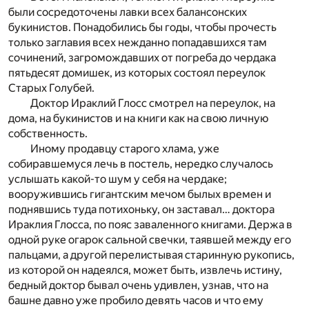
были сосредоточены лавки всех балансонских
букинистов. Понадобились бы годы, чтобы прочесть
только заглавия всех нежданно попадавшихся там
сочинений, загромождавших от погреба до чердака
пятьдесят домишек, из которых состоял переулок
Старых Голубей.
Доктор Ираклий Глосс смотрел на переулок, на
дома, на букинистов и на книги как на свою личную
собственность.
Иному продавцу старого хлама, уже
собиравшемуся лечь в постель, нередко случалось
услышать какой-то шум у себя на чердаке;
вооружившись гигантским мечом былых времен и
поднявшись туда потихоньку, он заставал… доктора
Ираклия Глосса, по пояс заваленного книгами. Держа в
одной руке огарок сальной свечки, таявшей между его
пальцами, а другой перелистывая старинную рукопись,
из которой он надеялся, может быть, извлечь истину,
бедный доктор бывал очень удивлен, узнав, что на
башне давно уже пробило девять часов и что ему