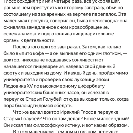
Глосс обходил три или четыре раза, все ускоряя шаг,
раньше чем приступить ко второму завтраку, обычно
состоящему из зажаренных на вертеле перепелок. Эта
маленькая прогулка, говорил он, была превосходна: она
оживляла замедленное сном кровообращение,
освежала мозг и подготовляла пищеварительные
органы к деятельности.
После этого доктор завтракал. Затем, как только
было выпито кофе — а он выпивал его одним глотком, —
доктор, никогда не поддаваясь сонливости от
начавшегося пищеварения, надевал свой длинный
сюртук и выходил из дому. И каждый день, пройдя мимо
университета и проверив свою луковицу эпохи
Людовика XV по высокомерному циферблату
университетских башенных часов, он исчезал в
переулке Старых Голубей, откуда выходил только, когда
пора было идти домой обедать.
Что же делал доктор Ираклий Глосс в переулке
Старых Голубей? Что он там делал? Боже милосердный!
Он искал там философскую истину, и вот каким образом.
В этом маленьком, темном и грязном переулке