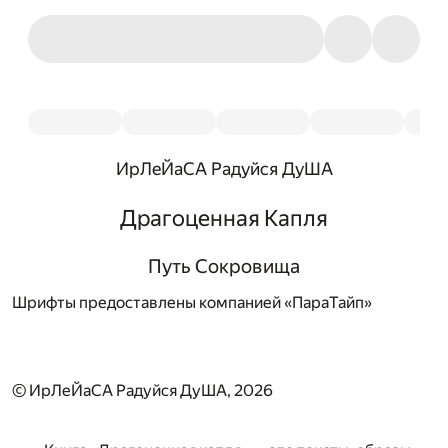
ИрЛеЙаСА Радуйся ДуША
Драгоценная Капля
Путь Сокровища
Шрифты предоставлены компанией «ПараТайп»
© ИрЛеЙаСА Радуйся ДуША, 2026