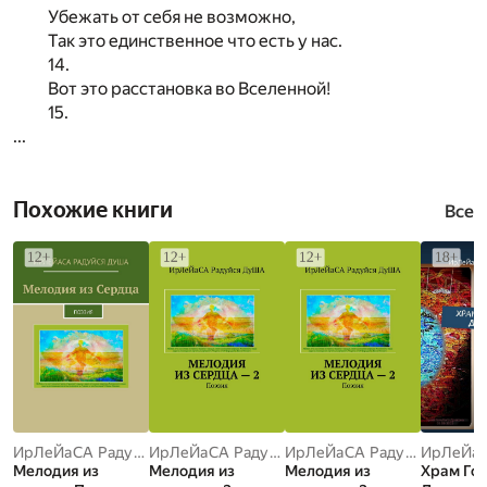
Убежать от себя не возможно,
Так это единственное что есть у нас.
14.
Вот это расстановка во Вселенной!
15.
...
Похожие книги
Все
ИрЛеЙаСА Радуйся ДуША
ИрЛеЙаСА Радуйся ДуША
ИрЛеЙаСА Радуйся ДуША
Мелодия из
Мелодия из
Мелодия из
Храм Го