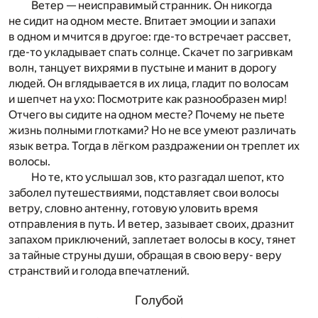
Ветер — неисправимый странник. Он никогда
не сидит на одном месте. Впитает эмоции и запахи
в одном и мчится в другое: где-то встречает рассвет,
где-то укладывает спать солнце. Скачет по загривкам
волн, танцует вихрями в пустыне и манит в дорогу
людей. Он вглядывается в их лица, гладит по волосам
и шепчет на ухо: Посмотрите как разнообразен мир!
Отчего вы сидите на одном месте? Почему не пьете
жизнь полными глотками? Но не все умеют различать
язык ветра. Тогда в лёгком раздражении он треплет их
волосы.
Но те, кто услышал зов, кто разгадал шепот, кто
заболел путешествиями, подставляет свои волосы
ветру, словно антенну, готовую уловить время
отправления в путь. И ветер, зазывает своих, дразнит
запахом приключений, заплетает волосы в косу, тянет
за тайные струны души, обращая в свою веру- веру
странствий и голода впечатлений.
Голубой