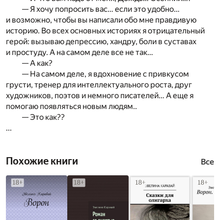
— Я хочу попросить вас… если это удобно…
и возможно, чтобы вы написали обо мне правдивую
историю. Во всех основных историях я отрицательный
герой: вызываю депрессию, хандру, боли в суставах
и простуду. А на самом деле все не так…
— А как?
— На самом деле, я вдохновение с привкусом
грусти, тренер для интеллектуального роста, друг
художников, поэтов и немного писателей… А еще я
помогаю появляться новым людям..
— Это как??
...
Похожие книги
Все