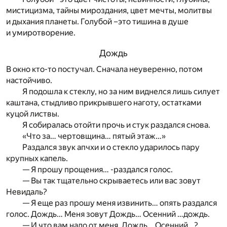
мистицизма, тайны мироздания, цвет мечты, молитвы
и дыхания планеты. Голубой –это тишина в душе
и умиротворение.
Дождь
В окно кто-то постучал. Сначала неуверенно, потом
настойчиво.
Я подошла к стеклу, но за ним виднелся лишь силует
каштана, стыдливо прикрывшего наготу, остатками
куцой листвы.
Я собиралась отойти прочь и стук раздался снова.
«Что за… чертовщина… пятый этаж…»
Раздался звук апчхи и о стекло ударилось пару
крупных капель.
— Я прошу прощения… -раздался голос.
— Вы так тщательно скрываетесь или вас зовут
Невидаль?
— Я еще раз прошу меня извинить… опять раздался
голос. Дождь… Меня зовут Дождь… Осенний …дождь.
— И что вам надо от меня, Дождь… Осенний…?