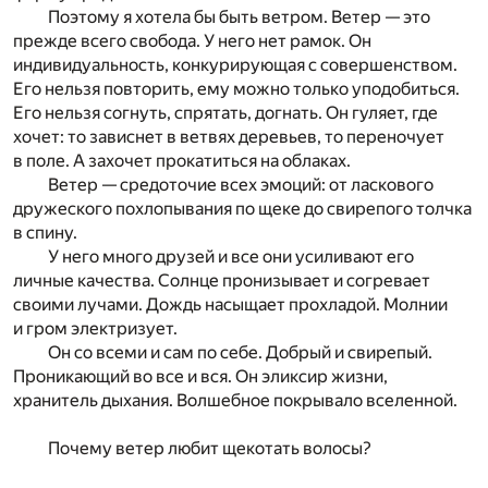
Поэтому я хотела бы быть ветром. Ветер — это
прежде всего свобода. У него нет рамок. Он
индивидуальность, конкурирующая с совершенством.
Его нельзя повторить, ему можно только уподобиться.
Его нельзя согнуть, спрятать, догнать. Он гуляет, где
хочет: то зависнет в ветвях деревьев, то переночует
в поле. А захочет прокатиться на облаках.
Ветер — средоточие всех эмоций: от ласкового
дружеского похлопывания по щеке до свирепого толчка
в спину.
У него много друзей и все они усиливают его
личные качества. Солнце пронизывает и согревает
своими лучами. Дождь насыщает прохладой. Молнии
и гром электризует.
Он со всеми и сам по себе. Добрый и свирепый.
Проникающий во все и вся. Он эликсир жизни,
хранитель дыхания. Волшебное покрывало вселенной.
Почему ветер любит щекотать волосы?