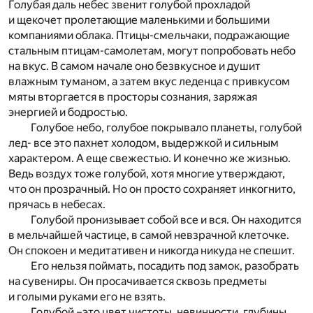
Голубая даль небес звенит голубой прохладой
и щекочет пролетающие маленькими и большими
компаниями облака. Птицы-смельчаки, подражающие
стальным птицам-самолетам, могут попробовать небо
на вкус. В самом начале оно безвкусное и душит
влажным туманом, а затем вкус леденца с привкусом
мяты вторгается в просторы сознания, заряжая
энергией и бодростью.
Голубое небо, голубое покрывало планеты, голубой
лед- все это пахнет холодом, выдержкой и сильным
характером. А еще свежестью. И конечно же жизнью.
Ведь воздух тоже голубой, хотя многие утверждают,
что он прозрачный. Но он просто сохраняет инкогнито,
прячась в небесах.
Голубой пронизывает собой все и вся. Он находится
в мельчайшей частице, в самой невзрачной клеточке.
Он спокоен и медитативен и никогда никуда не спешит.
Его нельзя поймать, посадить под замок, разобрать
на сувениры. Он просачивается сквозь предметы
и голыми руками его не взять.
Голубой –это цвет чистоты, невинности, глубины,