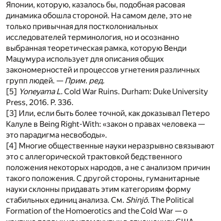
Японии, которую, казалось бы, подобная расовая
динамика обошла стороной. На самом деле, это не
только привычная для постколониальных
исследователей терминология, но и осознанно
выбранная теоретическая рамка, которую Венди
Мацумура использует для описания общих
закономерностей и процессов угнетения различных
групп людей. —
Прим. ред.
[5]
Yoneyama L.
Cold War Ruins. Durham: Duke University
Press, 2016. P. 336.
[3] Или, если быть более точной, как доказывал Петеро
Калуле в Being Right-With: «закон о правах человека —
это парадигма несвободы».
[4] Многие общественные науки неразрывно связывают
это с аллегорической трактовкой бедственного
положения некоторых народов, а не с анализом причин
такого положения. С другой стороны, гуманитарные
науки склонны придавать этим категориям форму
стабильных единиц анализа. См.
Shinjō.
The Political
Formation of the Homoerotics and the Cold War — о