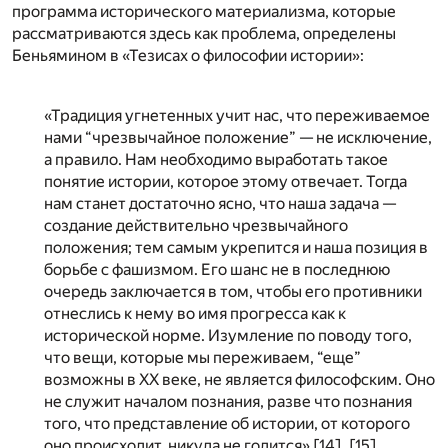
программа исторического материализма, которые
рассматриваются здесь как проблема, определены
Беньямином в «Тезисах о философии истории»:
«Традиция угнетенных учит нас, что переживаемое
нами “чрезвычайное положение” — не исключение,
а правило. Нам необходимо выработать такое
понятие истории, которое этому отвечает. Тогда
нам станет достаточно ясно, что наша задача —
создание действительно чрезвычайного
положения; тем самым укрепится и наша позиция в
борьбе с фашизмом. Его шанс не в последнюю
очередь заключается в том, чтобы его противники
отнеслись к нему во имя прогресса как к
исторической норме. Изумление по поводу того,
что вещи, которые мы переживаем, “еще”
возможны в ХХ веке, не является философским. Оно
не служит началом познания, разве что познания
того, что представление об истории, от которого
оно происходит, никуда не годится» [
14
], [
15
].