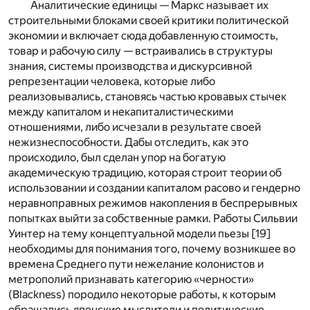
Аналитические единицы — Маркс называет их
строительными блоками своей критики политической
экономии и включает сюда добавленную стоимость,
товар и рабочую силу — встраивались в структуры
знания, системы производства и дискурсивной
репрезентации человека, которые либо
реализовывались, становясь частью кровавых стычек
между капиталом и некапиталистическими
отношениями, либо исчезали в результате своей
нежизнеспособности. Дабы отследить, как это
происходило, был сделан упор на богатую
академическую традицию, которая строит теории об
использовании и создании капиталом расово и гендерно
неравноправных режимов накопления в беспрерывных
попытках выйти за собственные рамки. Работы Сильвии
Уинтер на тему концептуальной модели пьезы [
19
]
необходимы для понимания того, почему возникшее во
времена Среднего пути нежелание колонистов и
метрополий признавать категорию «черности»
(Blackness) породило некоторые работы, к которым
обращались японские мыслители и политические