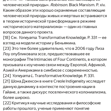
человеческой природы».
Robinson
. Black Marxism. P. xiv.
Каким образом эти хорошо охраняемые составляющие
человеческой природы живых и мертвых встраиваются
в теории исторической трансформации в режиме
«исторического материализма» — один из главных
вопросов данного проекта.
[18] См.
Yoneyama
. Transformative Knowledge. P. 331 — ее
взгляд на модели истории у Беньямина.
[23] Это тем более удивительно, что в 2006 году Лиза
Лоу опубликовала эссе, предшествовавшее ее
монографии The Intimacies of Four Continents, в котором
призывала к изучению связи между Европой, Африкой,
Азией и Америками в симбиозе с современностью.
[24]
Yoneyama L
. Transformative Knowledge. P. 331.
[21] Шона Джексон в книге Creole Indigeneity исследует
данную динамику в контексте построения нации в
Гайане, а также дискурс поселенческого колониализма,
более широко.
[22] Критикуя научные исследования и философские
работы прошлого, ученые применяют понятие