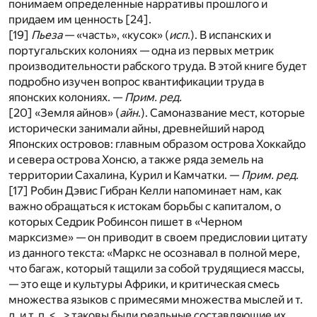
понимаем определенные нарративы прошлого и
придаем им ценность [
24
].
[19]
Пьеза
— «часть», «кусок» (
исп
.). В испанских и
португальских колониях — одна из первых метрик
производительности рабского труда. В этой книге будет
подробно изучен вопрос квантификации труда в
японских колониях. —
Прим. ред.
[20] «Земля айнов» (
айн
.). Самоназвание мест, которые
исторически занимали айны, древнейший народ
Японских островов: главным образом острова Хоккайдо
и севера острова Хонсю, а также ряда земель на
территории Сахалина, Курил и Камчатки. —
Прим. ред.
[17] Робин Дэвис Гибран Келли напоминает нам, как
важно обращаться к истокам борьбы с капиталом, о
которых Седрик Робинсон пишет в «Черном
марксизме» — он приводит в своем предисловии цитату
из данного текста: «Маркс не осознавал в полной мере,
что багаж, который тащили за собой трудящиеся массы,
— это еще и культуры Африки, и критическая смесь
множества языков с примесями множества мыслей и т.
д. и т. п. <…> таковы были реальные составляющие их