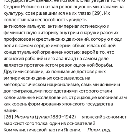
государством данных, не позволило им увидеть то, что
Седрик Робинсон назвал революционными атаками на
культуру, совершавшимися на их глазах [
29
]. Их
коллективная неспособность увидеть
антиколониальную, антиимпериалистическую и
феминистскую риторику внутри и снаружи рабочих
профсоюзов и крестьянских движений, которую люди
вели в самом сердце империи, объяснялась общей
концептуальной ограниченностью: верой в то, что
японский рабочий и его авангард на самом деле
является протагонистом революционной борьбы.
Другими словами, их понимание достоверных
эмпирических данных основывалось на
методологическом национализме, самыми ясными и
долгоиграющими последствиями которого стали
колониальные исследования, отрицающие колониализм
как корень формирования японского государства-
нации.
[26]
Иномата Цунао
(1889–1942) — японский экономист
марксисткого толка, один из основателей
Коммунистической партии Японии. —
Прим. ред.