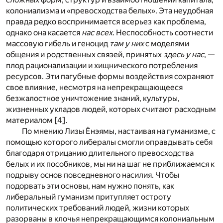
колониализма и «превосходства белых». Эта неудобная
правда редко воспринимается всерьез как проблема,
однако она касается
нас всех
. Неспособность соотнести
массовую гибель и геноцид
там у них
с моделями
общения и родственных связей, принятых
здесь у нас
, —
плод рационализации и хищнического потребления
ресурсов. Эти пагубные формы воздействия сохраняют
свое влияние, несмотря на непрекращающееся
безжалостное уничтожение знаний, культуры,
жизненных укладов людей, которых считают расходным
материалом [
4
].
По мнению Лизы Ёнэямы, настаивая на гуманизме, с
помощью которого либералы смогли оправдывать себя
благодаря отрицанию длительного превосходства
белых и их пособников, мы ни на шаг не приближаемся к
подрыву основ повседневного насилия. Чтобы
подорвать эти основы, нам нужно понять, как
либеральный гуманизм притупляет остроту
политических требований людей, жизни которых
разорваны в клочья непрекращающимся колониальным