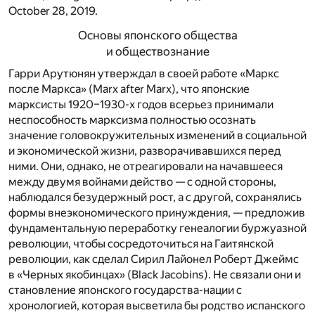
October 28, 2019.
Основы японского общества
и обществознание
Гарри Арутюнян утверждал в своей работе «Маркс
после Маркса» (Marx after Marx), что японские
марксисты 1920–1930-х годов всерьез принимали
неспособность марксизма полностью осознать
значение головокружительных изменений в социальной
и экономической жизни, разворачивавшихся перед
ними. Они, однако, не отреагировали на начавшееся
между двумя войнами действо — с одной стороны,
наблюдался безудержный рост, а с другой, сохранялись
формы внеэкономического принуждения, — предложив
фундаментальную переработку генеалогии буржуазной
революции, чтобы сосредоточиться на Гаитянской
революции, как сделал Сирил Лайонел Роберт Джеймс
в «Черных якобинцах» (Black Jacobins). Не связали они и
становление японского государства-нации с
хронологией, которая высветила бы родство испанского