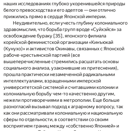
наших исследованиях глубоко укоренившейся природы
белого превосходства и его адептов — они отлично
прижились прямо в сердце Японской империи.
Неудивительно, если учесть глубину колониального
здравомыслия, что борьба групп вроде «Суйхэйся» за
освобождение бураку [
35
], японского филиала
корейской феминистской организации «Кинъюкай
(Кунухо)» и активистов Окинавы, связанных с Японской
рабоче-крестьянской партией (все
вышеперечисленные стремились расшатать основы
социального анализа, узаконившие их притеснения),
прошла практически незамеченной радикальными
интеллектуалами, взращенными имперской
университетской системой и считавшими колонии и
колониальную борьбу чем-то качественно другим,
нежели противоречиями в метрополии. Еще больше
разногласий вызывал подход к аграрному вопросу, так
как они рассматривали колониальную и национальную
сферы по отдельности, в соответствии со своим
восприятием границ между «собственно Японией» и