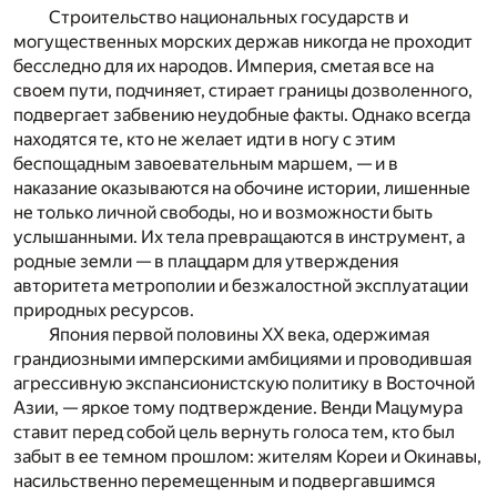
Строительство национальных государств и
могущественных морских держав никогда не проходит
бесследно для их народов. Империя, сметая все на
своем пути, подчиняет, стирает границы дозволенного,
подвергает забвению неудобные факты. Однако всегда
находятся те, кто не желает идти в ногу с этим
беспощадным завоевательным маршем, — и в
наказание оказываются на обочине истории, лишенные
не только личной свободы, но и возможности быть
услышанными. Их тела превращаются в инструмент, а
родные земли — в плацдарм для утверждения
авторитета метрополии и безжалостной эксплуатации
природных ресурсов.
Япония первой половины XX века, одержимая
грандиозными имперскими амбициями и проводившая
агрессивную экспансионистскую политику в Восточной
Азии, — яркое тому подтверждение. Венди Мацумура
ставит перед собой цель вернуть голоса тем, кто был
забыт в ее темном прошлом: жителям Кореи и Окинавы,
насильственно перемещенным и подвергавшимся