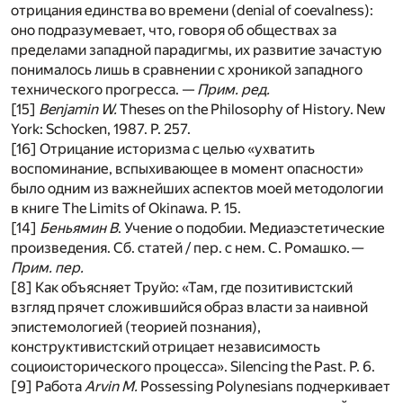
отрицания единства во времени (denial of coevalness):
оно подразумевает, что, говоря об обществах за
пределами западной парадигмы, их развитие зачастую
понималось лишь в сравнении с хроникой западного
технического прогресса. —
Прим. ред.
[15]
Benjamin W.
Theses on the Philosophy of History. New
York: Schocken, 1987. P. 257.
[16] Отрицание историзма с целью «ухватить
воспоминание, вспыхивающее в момент опасности»
было одним из важнейших аспектов моей методологии
в книге The Limits of Okinawa. P. 15.
[14]
Беньямин В
. Учение о подобии. Медиаэстетические
произведения. Сб. статей / пер. с нем. С. Ромашко.
—
Прим. пер.
[8] Как объясняет Труйо: «Там, где позитивистский
взгляд прячет сложившийся образ власти за наивной
эпистемологией (теорией познания),
конструктивистский отрицает независимость
социоисторического процесса». Silencing the Past. P. 6.
[9] Работа
Arvin M.
Possessing Polynesians подчеркивает