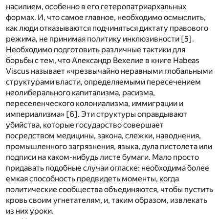
насилием, особенно в его гетеропатриархальных
формах. И, что самое главное, необходимо осмыслить,
как люди отказываются подчиняться диктату правового
режима, не принимая политику инклюзивности [
5
].
Необходимо подготовить различные тактики для
борьбы с тем, что Александр Вехелие в книге Habeas
Viscus называет «чрезвычайно неравными глобальными
структурами власти, определяемыми пересечением
неолиберального капитализма, расизма,
переселенческого колониализма, иммиграции и
империализма» [
6
]. Эти структуры оправдывают
убийства, которые государство совершает
посредством медицины, закона, слежки, наводнения,
промышленного загрязнения, языка, дула пистолета или
подписи на каком-нибудь листе бумаги. Мало просто
придавать подобные случаи огласке: необходима более
емкая способность предвидеть моменты, когда
политические сообщества объединяются, чтобы пустить
кровь своим угнетателям, и, таким образом, извлекать
из них уроки.