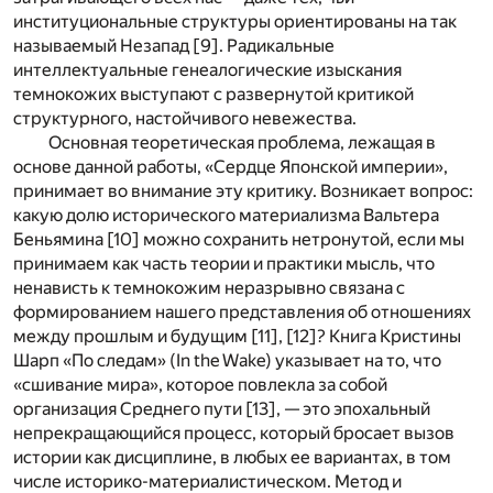
институциональные структуры ориентированы на так
называемый Незапад [
9
]. Радикальные
интеллектуальные генеалогические изыскания
темнокожих выступают с развернутой критикой
структурного, настойчивого невежества.
Основная теоретическая проблема, лежащая в
основе данной работы, «Сердце Японской империи»,
принимает во внимание эту критику. Возникает вопрос:
какую долю исторического материализма Вальтера
Беньямина [
10
] можно сохранить нетронутой, если мы
принимаем как часть теории и практики мысль, что
ненависть к темнокожим неразрывно связана с
формированием нашего представления об отношениях
между прошлым и будущим [
11
], [
12
]? Книга Кристины
Шарп «По следам» (In the Wake) указывает на то, что
«сшивание мира», которое повлекла за собой
организация Среднего пути [
13
], — это эпохальный
непрекращающийся процесс, который бросает вызов
истории как дисциплине, в любых ее вариантах, в том
числе историко-материалистическом. Метод и