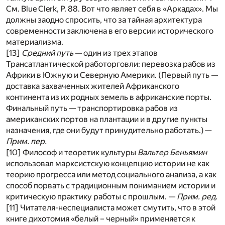
См. Blue Clerk, P. 88. Вот что являет себя в «Аркадах». Мы
должны заодно спросить, что за тайная архитектура
современности заключена в его версии исторического
материализма.
[13]
Средний путь
— один из трех этапов
Трансатлантической работорговли: перевозка рабов из
Африки в Южную и Северную Америки. (Первый путь —
доставка захваченных жителей Африканского
континента из их родных земель в африканские порты.
Финальный путь — транспортировка рабов из
американских портов на плантации и в другие пункты
назначения, где они будут принудительно работать.)
—
Прим. пер.
[10] Философ и теоретик культуры
Вальтер Беньямин
использовал марксистскую концепцию истории не как
теорию прогресса или метод социального анализа, а как
способ порвать с традиционным пониманием истории и
критическую практику работы с прошлым. —
Прим. ред.
[11] Читателя-неспециалиста может смутить, что в этой
книге дихотомия «белый – черный» применяется к