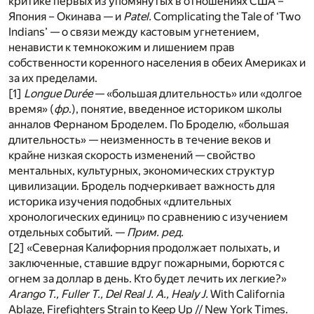
критике первых из упомянутых в отношениях США –
Япония – Окинава — и
Patel.
Complicating the Tale of ‘Two
Indians’ — о связи между кастовым угнетением,
ненависти к темнокожим и лишением прав
собственности коренного населения в обеих Америках и
за их пределами.
[1]
Longue Durée
— «большая длительность» или «долгое
время» (
фр
.), понятие, введенное историком школы
анналов Фернаном Броделем. По Броделю, «большая
длительность» — неизменность в течение веков и
крайне низкая скорость изменений — свойство
ментальных, культурных, экономических структур
цивилизации. Бродель подчеркивает важность для
историка изучения подобных «длительных
хронологических единиц» по сравнению с изучением
отдельных событий. —
Прим. ред.
[2] «Северная Калифорния продолжает полыхать, и
заключенные, ставшие вдруг пожарными, борются с
огнем за доллар в день. Кто будет лечить их легкие?»
Arango T., Fuller T., Del Real J. A., Healy J.
With California
Ablaze, Firefighters Strain to Keep Up // New York Times.