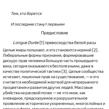
Тем, кто борется
И последние станут первыми
Предисловие
Longue Durée
[
1
]
превосходства белой расы
Целые миры полыхают, и это становится нормой [
2
].
Либеральные формы признания, формировавшие
дискурс прав человека большую часть прошедшего
века, сегодня оказываются бесполезными, даже в
качестве политической тактики [
3
]. Целые сообщества
исчезают, лишенные прав на существование, — и это
считается необходимой жертвой для непрерывного
процветания и развития других людей. Массовые
убийства на расовой почве — не что иное, как
очевидное, предсказуемое и разрушительное
проявление исторически укорененных, многослойных и
сложных форм, структур и взаимоотношений капитала,