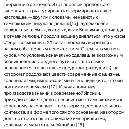
свержению режимов. Этот перелом продолжает
заполнять, структурировать и формировать наше
настоящее — другими словами, ненависть к
темнокожим никуда не делась [
16
]. Будем более
конкретны: те «мы», которых, как и Беньямина, приводят
в отчаяние люди, продолжающие удивляться, что ужасы
«“еще” возможны в ХХ веке», должны смириться с
нашим собственным невежеством. С тем, что мы не в
курсе, что условия, изначально сделавшие возможным
возникновение Среднего пути, и есть то самое
основание (его еще только предстоит разрушить), на
котором продолжают цвести современные фашизмы,
колониализмы, империализмы и геноциды (и то, что мы
под ними понимаем) [
17
]. Изучая политику
производства знаний в современной Японии,
приходится иметь дело с ненавистью к темнокожим и к
коренному населению — не в форме дополнительного
контекста, а в форме того самого основания, на котором
должно стоять наше понимание империализма,
колониализма и тотальной войны [
18
].