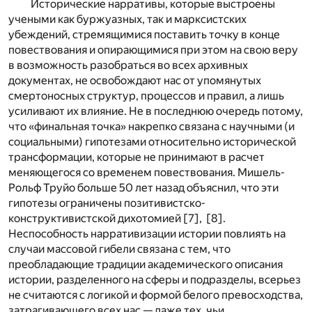
Исторические нарративы, которые выстроены
учеными как буржуазных, так и марксистских
убеждений, стремящимися поставить точку в конце
повествования и опирающимися при этом на свою веру
в возможность разобраться во всех архивных
документах, не освобождают нас от упомянутых
смертоносных структур, процессов и правил, а лишь
усиливают их влияние. Не в последнюю очередь потому,
что «финальная точка» накрепко связана с научными (и
социальными) гипотезами относительно исторической
трансформации, которые не принимают в расчет
меняющегося со временем повествования. Мишель-
Рольф Труйо больше 50 лет назад объяснил, что эти
гипотезы ограничены позитивистско-
конструктивистской дихотомией [
7
], [
8
].
Неспособность нарративизации истории повлиять на
случаи массовой гибели связана с тем, что
преобладающие традиции академического описания
истории, разделенного на сферы и подразделы, всерьез
не считаются с логикой и формой белого превосходства,
затрагивающего всех нас — даже тех, чьи