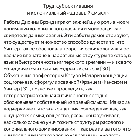
Труд, субъективация
и колониальный «здравый смысл»
Работы Дионны Брэнд играют важнейшую роль в моем
понимании колониального насилия и моих задач как
свидетеля данных реалий. Эти работы демонстрируют,
что существует множество способов донести то, что
Уинтер также обосновала теоретически: колониальное
насилие впечатано в нарративные структуры текстов, в
язык и быстротечность имперского времени — и все это
объединяется в понятие «здравый смысл» [
30
].
Объяснение профессором Кэгуро Мачариа концепции
социогенеза, сформулированной Францем Фаноном и
Уинтер [
31
], позволяет проследить, как
гетеропатриархальная античерность сегодня
обосновывает собственный «здравый смысл». Мачариа
подчеркивает, что эта концепция, «определяющая, как
ощущается семья, общество, раса», обнаруживает,
насколько сложно уничтожить структуры расового и
колониального доминирования — как раз из-за того, что
они воспринимаются вполне «здравыми»: «Белость