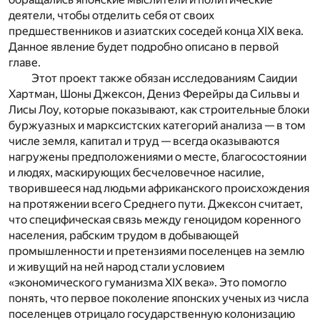
деятели, чтобы отделить себя от своих
предшественников и азиатских соседей конца XIX века.
Данное явление будет подробно описано в первой
главе.
Этот проект также обязан исследованиям Саидии
Хартман, Шоны Джексон, Дениз Ферейры да Сильвы и
Лиcы Лоу, которые показывают, как строительные блоки
буржуазных и марксистских категорий анализа — в том
числе земля, капитал и труд — всегда оказываются
нагружены предположениями о месте, благосостоянии
и людях, маскирующих бесчеловечное насилие,
творившееся над людьми африканского происхождения
на протяжении всего Среднего пути. Джексон считает,
что специфическая связь между геноцидом коренного
населения, рабским трудом в добывающей
промышленности и претензиями поселенцев на землю
и живущий на ней народ стали условием
«экономического гуманизма XIX века». Это помогло
понять, что первое поколение японских ученых из числа
поселенцев отрицало государственную колонизацию