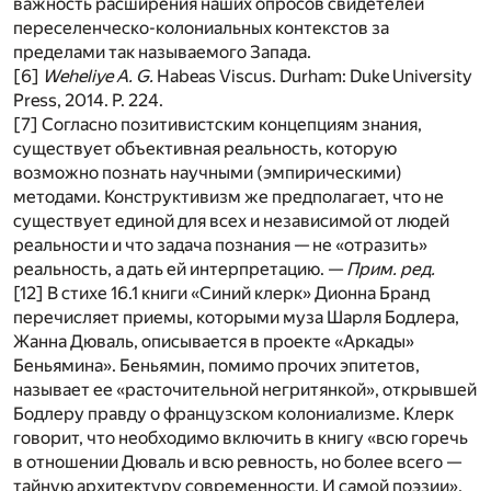
важность расширения наших опросов свидетелей
переселенческо-колониальных контекстов за
пределами так называемого Запада.
[6]
Weheliye A. G.
Habeas Viscus. Durham: Duke University
Press, 2014. P. 224.
[7] Согласно позитивистским концепциям знания,
существует объективная реальность, которую
возможно познать научными (эмпирическими)
методами. Конструктивизм же предполагает, что не
существует единой для всех и независимой от людей
реальности и что задача познания — не «отразить»
реальность, а дать ей интерпретацию. —
Прим. ред.
[12] В стихе 16.1 книги «Синий клерк» Дионна Бранд
перечисляет приемы, которыми муза Шарля Бодлера,
Жанна Дюваль, описывается в проекте «Аркады»
Беньямина». Беньямин, помимо прочих эпитетов,
называет ее «расточительной негритянкой», открывшей
Бодлеру правду о французском колониализме. Клерк
говорит, что необходимо включить в книгу «всю горечь
в отношении Дюваль и всю ревность, но более всего —
тайную архитектуру современности. И самой поэзии».