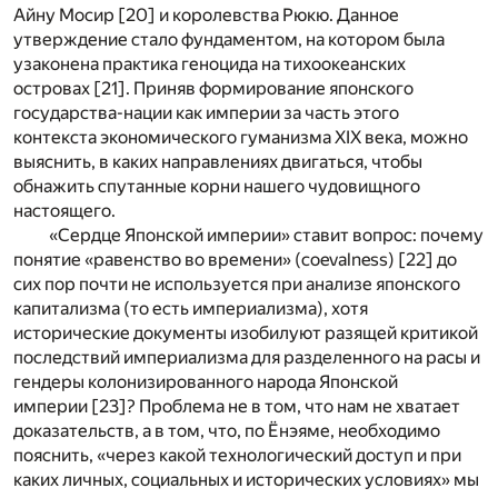
Айну Мосир [
20
] и королевства Рюкю. Данное
утверждение стало фундаментом, на котором была
узаконена практика геноцида на тихоокеанских
островах [
21
]. Приняв формирование японского
государства-нации как империи за часть этого
контекста экономического гуманизма XIX века, можно
выяснить, в каких направлениях двигаться, чтобы
обнажить спутанные корни нашего чудовищного
настоящего.
«Сердце Японской империи» ставит вопрос: почему
понятие «равенство во времени» (coevalness) [
22
] до
сих пор почти не используется при анализе японского
капитализма (то есть империализма), хотя
исторические документы изобилуют разящей критикой
последствий империализма для разделенного на расы и
гендеры колонизированного народа Японской
империи [
23
]? Проблема не в том, что нам не хватает
доказательств, а в том, что, по Ёнэяме, необходимо
пояснить, «через какой технологический доступ и при
каких личных, социальных и исторических условиях» мы