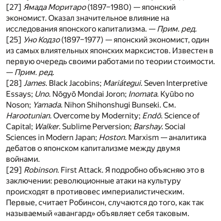
[27]
Ямада Моритаро
(1897–1980) — японский
экономист. Оказал значительное влияние на
исследования японского капитализма. —
Прим. ред.
[25]
Уно Кодзо
(1897–1977) — японский экономист, один
из самых влиятельных японских марксистов. Известен в
первую очередь своими работами по теории стоимости.
—
Прим. ред.
[28]
James
. Black Jacobins;
Mariátegui
. Seven Interpretive
Essays;
Uno
. Nōgyō Mondai Joron;
Inomata
. Kyūbo no
Noson;
Yamada
. Nihon Shihonshugi Bunseki. См.
Harootunian
. Overcome by Modernity;
Endō
. Science of
Capital;
Walker
. Sublime Perversion;
Barshay
. Social
Sciences in Modern Japan;
Hoston
. Marxism — аналитика
дебатов о японском капитализме между двумя
войнами.
[29]
Robinson
. First Attack. Я подробно объясняю это в
заключении: революционные атаки на культуру
происходят в противовес империалистическим.
Первые, считает Робинсон, случаются до того, как так
называемый «авангард» объявляет себя таковым.