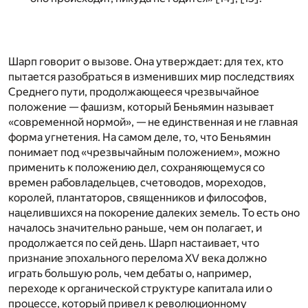
Шарп говорит о вызове. Она утверждает: для тех, кто
пытается разобраться в изменивших мир последствиях
Среднего пути, продолжающееся чрезвычайное
положение — фашизм, который Беньямин называет
«современной нормой», — не единственная и не главная
форма угнетения. На самом деле, то, что Беньямин
понимает под «чрезвычайным положением», можно
применить к положению дел, сохраняющемуся со
времен рабовладельцев, счетоводов, мореходов,
королей, плантаторов, священников и философов,
нацелившихся на покорение далеких земель. То есть оно
началось значительно раньше, чем он полагает, и
продолжается по сей день. Шарп настаивает, что
признание эпохального перелома XV века должно
играть большую роль, чем дебаты о, например,
переходе к органической структуре капитала или о
процессе, который привел к революционному