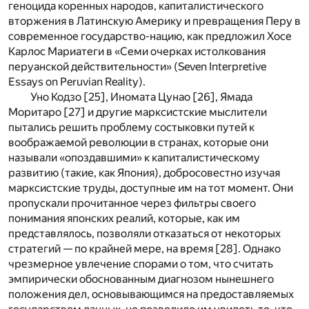
геноцида коренных народов, капиталистического
вторжения в Латинскую Америку и превращения Перу в
современное государство-нацию, как предложил Хосе
Карлос Мариатеги в «Семи очерках истолкования
перуанской действительности» (Seven Interpretive
Essays on Peruvian Reality).
Уно Кодзо [
25
], Иномата Цунао [
26
], Ямада
Моритаро [
27
] и другие марксистские мыслители
пытались решить проблему состыковки путей к
воображаемой революции в странах, которые они
называли «опоздавшими» к капиталистическому
развитию (такие, как Япония), добросовестно изучая
марксистские труды, доступные им на тот момент. Они
пропускали прочитанное через фильтры своего
понимания японских реалий, которые, как им
представлялось, позволяли отказаться от некоторых
стратегий — по крайней мере, на время [
28
]. Однако
чрезмерное увлечение спорами о том, что считать
эмпирически обоснованным диагнозом нынешнего
положения дел, основывающимся на предоставляемых