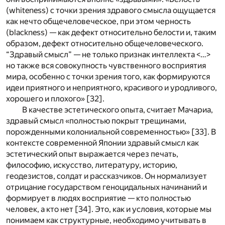
(whiteness) с точки зрения здравого смысла ощущается
как нечто общечеловеческое, при этом черность
(blackness) — как дефект относительно белости и, таким
образом, дефект относительно общечеловеческого.
“Здравый смысл” — не только признак интеллекта <…>
но также вся совокупность чувственного восприятия
мира, особенно с точки зрения того, как формируются
идеи приятного и неприятного, красивого и уродливого,
хорошего и плохого» [
32
].
В качестве эстетического опыта, считает Мачариа,
здравый смысл «полностью покрыт трещинами,
порожденными колониальной современностью» [
33
]. В
контексте современной Японии здравый смысл как
эстетический опыт выражается через печать,
философию, искусство, литературу, историю,
геодезистов, солдат и рассказчиков. Он нормализует
отрицание государством геноцидальных начинаний и
формирует в людях восприятие — кто полностью
человек, а кто нет [
34
]. Это, как и условия, которые мы
понимаем как структурные, необходимо учитывать в