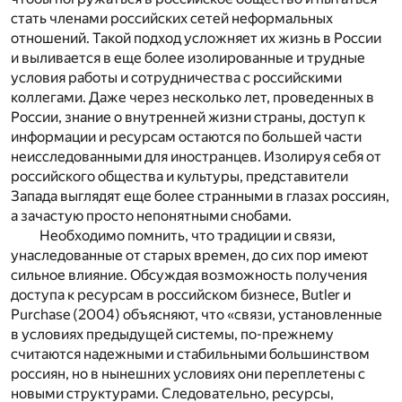
стать членами российских сетей неформальных
отношений. Такой подход усложняет их жизнь в России
и выливается в еще более изолированные и трудные
условия работы и сотрудничества с российскими
коллегами. Даже через несколько лет, проведенных в
России, знание о внутренней жизни страны, доступ к
информации и ресурсам остаются по большей части
неисследованными для иностранцев. Изолируя себя от
российского общества и культуры, представители
Запада выглядят еще более странными в глазах россиян,
а зачастую просто непонятными снобами.
Необходимо помнить, что традиции и связи,
унаследованные от старых времен, до сих пор имеют
сильное влияние. Обсуждая возможность получения
доступа к ресурсам в российском бизнесе, Butler и
Purchase (2004) объясняют, что «связи, установленные
в условиях предыдущей системы, по-прежнему
считаются надежными и стабильными большинством
россиян, но в нынешних условиях они переплетены с
новыми структурами. Следовательно, ресурсы,