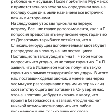
рыболовными судами. После прибытия в Мурманск
и приветственного вечера мы определили план на
последующие дни. Были назначены все встречи с
важными сторонами.
На следующее утро мы прибыли на первую
встречу. Все шло гладко до того момента, как г-н П.
попросил предоставить ему письменную гарантию
от Департамента рыбного хозяйства, что в
ближайшем будущем дополнительная квота будет
распределена в пользу наших поставщиков.
Поставщик пытался убедить г-на П., что он мог бы
попросить что угодно, но не такую гарантию. Г-н П.
заявил, что в Испании он мог бы получить такую
гарантию в рамках стандартной процедуры. В итоге
наш поставщик сделал звонок, и менее чем через
час мы уже разговаривали с одним из первых лиц
соответствующего департамента. Он уверил нас,
что наш поставщик будет включен в квоту, что
проект в безопасности, и заявил, что для нас нет
никакой возможности получить что-либо в
письменном виде, только лишь его слово.