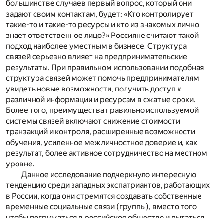
большинстве случаев первый вопрос, который они
задают своим контактам, будет: «Кто контролирует
такие-то и такие-то ресурсы и кто из знакомых лично
знает ответственное лицо?» Россияне считают такой
подход наиболее уместным в бизнесе. Структура
связей серьезно влияет на предпринимательские
результаты. При правильном использовании подобная
структура связей может помочь предпринимателям
увидеть новые возможности, получить доступ к
различной информации и ресурсам в сжатые сроки.
Более того, преимущества правильно используемой
системы связей включают снижение стоимости
транзакций и контроля, расширенные возможности
обучения, усиленное межличностное доверие и, как
результат, более активное сотрудничество на местном
уровне.
Данное исследование подчеркнуло интересную
тенденцию среди западных экспатриантов, работающих
в России, когда они стремятся создавать собственные
временные социальные связи (группы), вместо того
чтобы погружаться в российское общество и пытаться