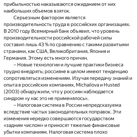
прибыльностью наказываются ожиданием от них
наибольших объемов взяток.
Серьезным фактором является
производительность труда в российских организациях.
В 2010 году Всемирный банк объявил, что уровень
производительности российской рабочей силы
составил лишь 43 % по сравнению с такими развитыми
странами, как США, Великобритания, Япония и
Германия. Этому есть много причин.
– Новые технологии и лучшие практики бизнеса
трудно внедрять; россияне в целом имеют тенденцию
сопротивляться изменениям. Изучая передачу знаний и
опыта в российских компаниях, Michailova и Husted
(2003) обнаружили, что у россиян наблюдается
синдром «у нас это не применялось».
– Налоговая система в России непредсказуема
вследствие частых законодательных поправок. Эти
изменения нередко совершаются государством
«задним числом» и приносят тяжелые финансовые
убытки компаниям. Налоговая система плохо