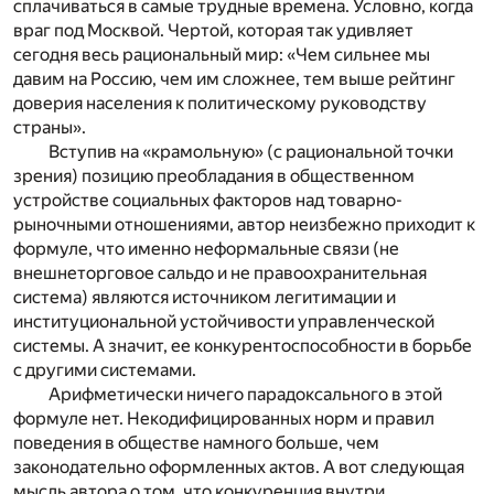
сплачиваться в самые трудные времена. Условно, когда
враг под Москвой. Чертой, которая так удивляет
сегодня весь рациональный мир: «Чем сильнее мы
давим на Россию, чем им сложнее, тем выше рейтинг
доверия населения к политическому руководству
страны».
Вступив на «крамольную» (с рациональной точки
зрения) позицию преобладания в общественном
устройстве социальных факторов над товарно-
рыночными отношениями, автор неизбежно приходит к
формуле, что именно неформальные связи (не
внешнеторговое сальдо и не правоохранительная
система) являются источником легитимации и
институциональной устойчивости управленческой
системы. А значит, ее конкурентоспособности в борьбе
с другими системами.
Арифметически ничего парадоксального в этой
формуле нет. Некодифицированных норм и правил
поведения в обществе намного больше, чем
законодательно оформленных актов. А вот следующая
мысль автора о том, что конкуренция внутри