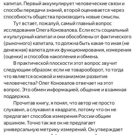
капитал. Первый аккумулирует человеческие связи и
способы передачи знаний, второй оценивается через
способность общества производить новые смыслы.
Тут встает, пожалуй, самый главный вопрос
исследования Олега Коновалова. Если есть социальный
и культурный капитал и они обособлены от фактического
(рыночного) капитала, то должна быть какая-то иная (не
денежная) валюта для их функционирования, измерения
(оценки) и способов накопления и обмена.
В практической плоскости этот вопрос звучит
следующим образом: если не товарооборот, то тогда
что является основой и механизмом развития
человечества? Олег Коновалов отвечает на этот
вопрос. Это обмен информацией, общение и взаимная
поддержка.
Прочитав книгу, я понял, что автор не просто
слукавил, а слукавил в квадрате, потому что он не
предлагает способов измерения России общим
аршином. Точно так же он не предлагает
универсальную метрику измерений. Он утверждает