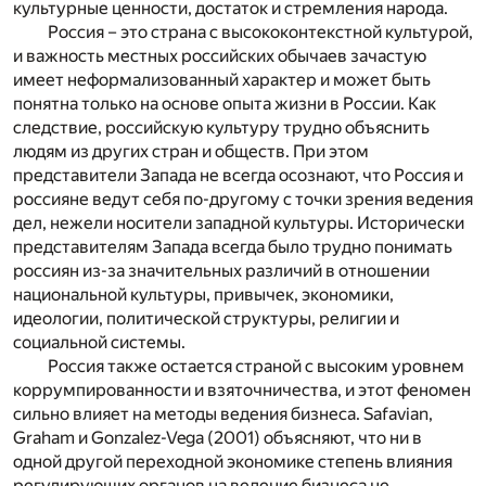
культурные ценности, достаток и стремления народа.
Россия – это страна с высококонтекстной культурой,
и важность местных российских обычаев зачастую
имеет неформализованный характер и может быть
понятна только на основе опыта жизни в России. Как
следствие, российскую культуру трудно объяснить
людям из других стран и обществ. При этом
представители Запада не всегда осознают, что Россия и
россияне ведут себя по-другому с точки зрения ведения
дел, нежели носители западной культуры. Исторически
представителям Запада всегда было трудно понимать
россиян из-за значительных различий в отношении
национальной культуры, привычек, экономики,
идеологии, политической структуры, религии и
социальной системы.
Россия также остается страной с высоким уровнем
коррумпированности и взяточничества, и этот феномен
сильно влияет на методы ведения бизнеса. Safavian,
Graham и Gonzalez-Vega (2001) объясняют, что ни в
одной другой переходной экономике степень влияния
регулирующих органов на ведение бизнеса не