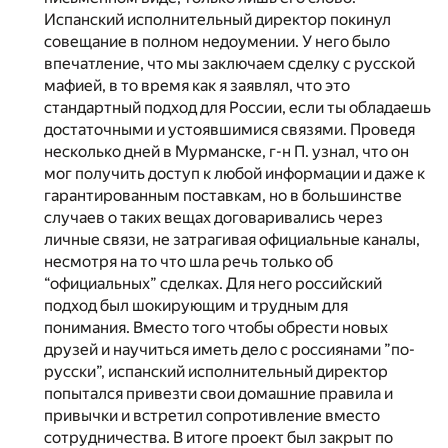
Испанский исполнительный директор покинул
совещание в полном недоумении. У него было
впечатление, что мы заключаем сделку с русской
мафией, в то время как я заявлял, что это
стандартный подход для России, если ты обладаешь
достаточными и устоявшимися связями. Проведя
несколько дней в Мурманске, г-н П. узнал, что он
мог получить доступ к любой информации и даже к
гарантированным поставкам, но в большинстве
случаев о таких вещах договаривались через
личные связи, не затрагивая официальные каналы,
несмотря на то что шла речь только об
“официальных” сделках. Для него российский
подход был шокирующим и трудным для
понимания. Вместо того чтобы обрести новых
друзей и научиться иметь дело с россиянами ”по-
русски”, испанский исполнительный директор
попытался привезти свои домашние правила и
привычки и встретил сопротивление вместо
сотрудничества. В итоге проект был закрыт по