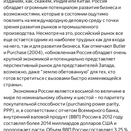
изданиях, как, скажем, Индия или Китай. Россия
обладает огромным потенциалом развития бизнеса и
возможностями, которые в состоянии ощутимо
повлиять на международную деловую среду с точки
зрения развития рынков и промышленного
производства. Несмотря на это, российский рынок все
еще остается одним из наиболее трудных как для входа
на него, так и для развития бизнеса. Как отмечают Butler
и Purchase (2004), «обновленная Россия обладает очень
крупной экономикой и потенциально представляет
перспективный рынок для представителей Запада,
возможно, даже “землю обетованную” для тех, кто
готов встретиться с вызовами быстро изменяющейся
страны».
Экономика России является восьмой по величине в
мире по номинальному объему и шестой – по паритету
покупательной способности (purchasing power parity,
PPP), и, в соответствии с отчетом Всемирного банка,
внутренний валовой продукт (ВВП) России в 2012 году
составлял более 2014 миллиардов долларов США и
продолжает расти. Объем ВВП России составляет 3,25 %