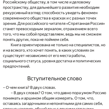
Российскому обществу, в том числе и деловому
пространству, для дальнейшего развития необходим
рекурсивный взгляд: способность увидеть феномен
современного общества в красках и с разных точек
зрения. Для российского читателя «Спрятанная Россия»
станет превосходным зеркалом, отражением всего
того, что мы собой представляем, ведь мы не сможем
понять других, пока не поймем себя.
Книга ориентирована не только на специалистов, но
и на всякого, кто хочет понять, в каких условиях он
существует независимо от его места работы,
социального статуса, уровня достатка и политических
предпочтений.
Вступительное слово
– О чем книга? В двух словах.
– В двух словах? О том, что давно пора умом Россию
понимать и аршином общим измерять. О том, что,
оставаясь загадочными и непонятными для самих себя,
сложно находить общий язык с другими странами…