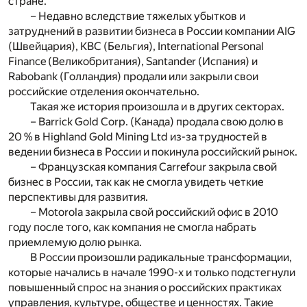
стране.
– Недавно вследствие тяжелых убытков и
затруднений в развитии бизнеса в России компании AIG
(Швейцария), KBC (Бельгия), International Personal
Finance (Великобритания), Santander (Испания) и
Rabobank (Голландия) продали или закрыли свои
российские отделения окончательно.
Такая же история произошла и в других секторах.
– Barrick Gold Corp. (Канада) продала свою долю в
20 % в Highland Gold Mining Ltd из-за трудностей в
ведении бизнеса в России и покинула российский рынок.
– Французская компания Carrefour закрыла свой
бизнес в России, так как не смогла увидеть четкие
перспективы для развития.
– Motorola закрыла свой российский офис в 2010
году после того, как компания не смогла набрать
приемлемую долю рынка.
В России произошли радикальные трансформации,
которые начались в начале 1990-х и только подстегнули
повышенный спрос на знания о российских практиках
управления, культуре, обществе и ценностях. Такие