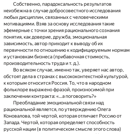
Собственно, парадоксальность результатов
неизбежна в случае добросовестного исследования
любых дисциплин, связанных с человеческими
мотивациями. Взяв за основу исследования такие
эфемерные с точки зрения рационального сознания
понятия, как доверие, дружба, эмоциональная
зависимость, автор приходит к выводу об их
первичности по отношению к кодифицируемым нормам
и установкам бизнеса (прибавочная стоимость,
производительность труда и т. д.).
Во всяком случае, именно так, уверяет нас автор,
обстоят дела в странах с высококонтекстной культурой,
к которым относится Россия. То, что в народном
фольклоре выражено фразой, произносимой при
заключении контракта: «…а поговорить?»
Преобладание эмоциональной связи над
рациональной является, по утверждению Олега
Коновалова, той чертой, которая отличает Россию от
Запада. Чертой, которая определяет способность
русской нации (в политическом смысле этого слова)