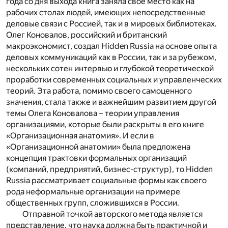
года со дня выхода книга заняла свое место как на
рабочих столах людей, имеющих непосредственные
деловые связи с Россией, так и в мировых библиотеках.
Олег Коновалов, российский и британский
макроэкономист, создал Hidden Russia на основе опыта
деловых коммуникаций как в России, так и за рубежом,
нескольких сотен интервью и глубокой теоретической
проработки современных социальных и управленческих
теорий. Эта работа, помимо своего самоценного
значения, стала также и важнейшим развитием другой
темы Олега Коновалова – теории управления
организациями, которые были раскрыты в его книге
«Организационная анатомия». И если в
«Организационной анатомии» была предложена
концепция трактовки формальных организаций
(компаний, предприятий, бизнес-структур), то Hidden
Russia рассматривает социальные формы как своего
рода неформальные организации на примере
общественных групп, сложившихся в России.
Отправной точкой авторского метода является
представление, что наука должна быть практичной и