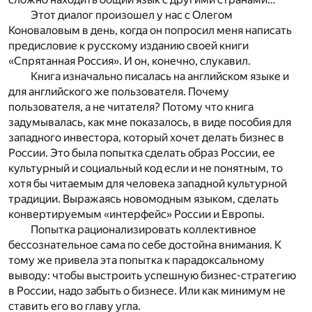
Этот диалог произошел у нас с Олегом
Коноваловым в день, когда он попросил меня написать
предисловие к русскому изданию своей книги
«Спрятанная Россия». И он, конечно, слукавил.
Книга изначально писалась на английском языке и
для английского же пользователя. Почему
пользователя, а не читателя? Потому что книга
задумывалась, как мне показалось, в виде пособия для
западного инвестора, который хочет делать бизнес в
России. Это была попытка сделать образ России, ее
культурный и социальный код если и не понятным, то
хотя бы читаемым для человека западной культурной
традиции. Выражаясь новомодным языком, сделать
конвертируемым «интерфейс» России и Европы.
Попытка рационализировать коллективное
бессознательное сама по себе достойна внимания. К
тому же привела эта попытка к парадоксальному
выводу: чтобы выстроить успешную бизнес-стратегию
в России, надо забыть о бизнесе. Или как минимум не
ставить его во главу угла.