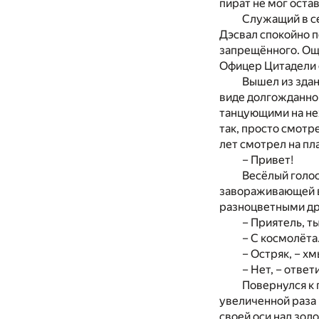
пират не мог оста
Служащий в се
Дэсвал спокойно п
запрещённого. Ощ
Офицер Цитадели 
Вышел из здан
виде долгожданног
танцующими на не
так, просто смотр
лет смотрел на пл
– Привет!
Весёлый голос
завораживающей в
разноцветными др
– Приятель, т
– С космолёта
– Остряк, – х
– Нет, – отве
Повернулся к 
увеличенной раза 
своей оси над зол