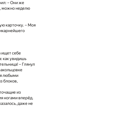
рил: – Они же
и, можно неделю
вую карточку. – Моя
 шикарнейшего
а ищет себе
а: как увидишь
тельница! – Глянул
 закольцовке
ся любыми
з блоков,
 точащие из
ия ногами вперёд.
казалось, даже не