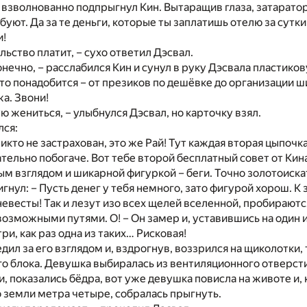
 – взволнованно подпрыгнул Кин. Вытаращив глаза, затарато
уют. Да за те деньги, которые ты заплатишь отелю за сутк
и!
льство платит, – сухо ответил Дэсвал.
конечно, – расслабился Кин и сунул в руку Дэсвала пластико
что понадобится – от презиков по дешёвке до организации
а. Звони!
ую жениться, – улыбнулся Дэсвал, но карточку взял.
лся:
никто не застрахован, это же Рай! Тут каждая вторая цыпочк
тельно побогаче. Вот тебе второй бесплатный совет от Кин
ым взглядом и шикарной фигуркой – беги. Точно золотоиска
гнул: – Пусть денег у тебя немного, зато фигурой хорош. К
невесты! Так и лезут изо всех щелей вселенной, пробирают
зможными путями. О! – Он замер и, уставившись на один и
и, как раз одна из таких… Рисковая!
дил за его взглядом и, вздрогнув, воззрился на щиколотки,
о блока. Девушка выбиралась из вентиляционного отверст
, показались бёдра, вот уже девушка повисла на животе и, 
о земли метра четыре, собралась прыгнуть.