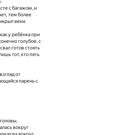
.
те с багажом, и
ет, тем более
икрыл веки.
как у ребёнка при
конечно голубое, с
вал готов стоять
ишь тот, кто пять
взгляд от
ающийся парень с
 головы,
алась вокруг
ли всех вокруг,