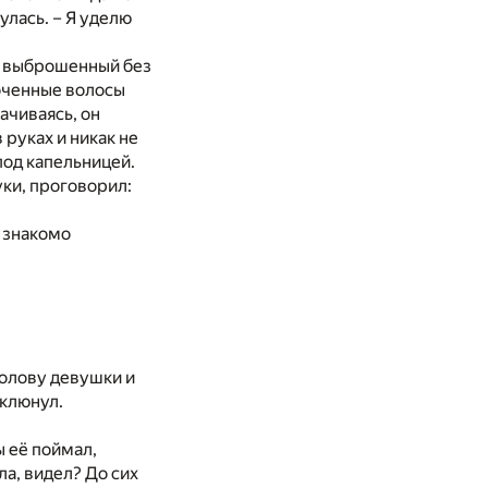
улась. – Я уделю
т, выброшенный без
оченные волосы
ачиваясь, он
руках и никак не
 под капельницей.
уки, проговорил:
е знакомо
голову девушки и
 клюнул.
ы её поймал,
а, видел? До сих