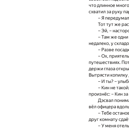
что длинное много
схватил за руку па
– Я передумал
Тот тут же ра
– Эй, – насто
– Там же одни
недалеко, у складо
– Разве посад
– Ох, приятель
путешествиях. Пот
держи глаза откры
Вытрясти копилку 
– И ты? – улы
– Кин не тако
произнёс: – Кин з
Дэсвал понима
вёл офицера вдол
– Тебе останов
друг комнату сдаёт
– У меня отел