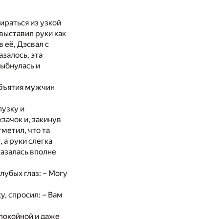
ираться из узкой
выставил руки как
 её, Дэсвал с
азалось, эта
лыбнулась и
 объятия мужчин
лузку и
зачок и, закинув
тметил, что та
 а руки слегка
казалась вполне
лубых глаз: – Могу
у, спросил: – Вам
спокойной и даже