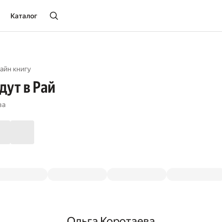
Каталог
айн книгу
дут в Рай
ва
Ольга Коротаева