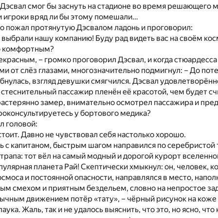
 Дэсвал смог бы заснуть на стадионе во время решающего 
и игроки вряд ли бы этому помешали…
о пожал протянутую Дэсвалом ладонь и проговорил:
о выбрали нашу компанию! Буду рад видеть вас на своём ко
о комфортным?
екрасным, – громко проговорил Дэсвал, и когда стюардесса
и от слёз глазами, многозначительно подмигнул: – До поте
бнулась, взгляд девушки смягчился. Дэсвал удовлетворённ
 стеснительный пассажир пленён её красотой, чем будет сч
растерянно замер, внимательно осмотрел пассажира и пре
роконсультируетесь у бортового медика?
л головой:
 стоит. Давно не чувствовал себя настолько хорошо.
 с капитаном, быстрым шагом направился по серебристой 
трапа: тот вёл на самый модный и дорогой курорт вселенно
пулярная планета Рай! Скептически хмыкнул: он, человек, к
смоса и постоянной опасности, направлялся в место, напо
ым смехом и приятным бездельем, словно на непростое за
ычным движением потёр «тату», – чёрный рисунок на коже 
аука. Жаль, так и не удалось выяснить, что это, но ясно, ч