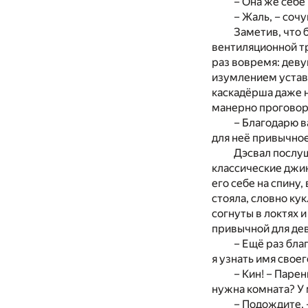
– Она же себе
– Жаль, – соч
Заметив, что 
вентиляционной тр
раз вовремя: деву
изумлением устави
каскадёрша даже н
манерно проговор
– Благодарю в
для неё привычное
Дэсвал послуш
классические джи
его себе на спину,
стояла, словно кук
согнуты в локтях 
привычной для де
– Ещё раз благ
я узнать имя свое
– Кин! – Парен
нужна комната? У 
– Подождите, 