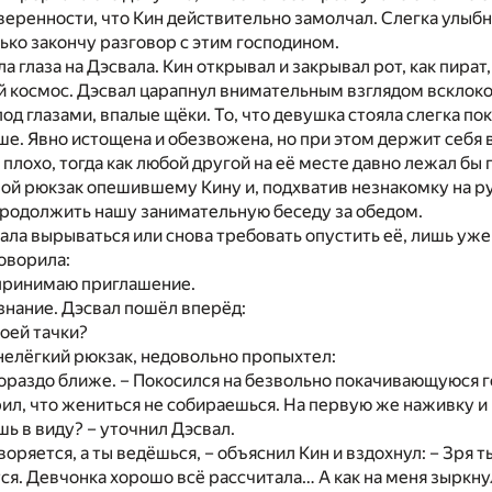
еренности, что Кин действительно замолчал. Слегка улыбн
лько закончу разговор с этим господином.
ла глаза на Дэсвала. Кин открывал и закрывал рот, как пира
й космос. Дэсвал царапнул внимательным взглядом всклок
од глазами, впалые щёки. То, что девушка стояла слегка пок
е. Явно истощена и обезвожена, но при этом держит себя в 
 плохо, тогда как любой другой на её месте давно лежал бы
вой рюкзак опешившему Кину и, подхватив незнакомку на р
продолжить нашу занимательную беседу за обедом.
ала вырываться или снова требовать опустить её, лишь уж
оворила:
 принимаю приглашение.
знание. Дэсвал пошёл вперёд:
воей тачки?
 нелёгкий рюкзак, недовольно пропыхтел:
гораздо ближе. – Покосился на безвольно покачивающуюся 
рил, что жениться не собираешься. На первую же наживку и
шь в виду? – уточнил Дэсвал.
оряется, а ты ведёшься, – объяснил Кин и вздохнул: – Зря т
ся. Девчонка хорошо всё рассчитала… А как на меня зыркнул