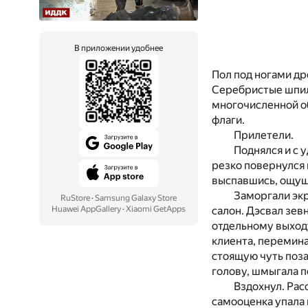
В приложении удобнее
Пол под ногами др
Серебристые шпил
многочисленной о
флаги.
Прилетели.
Поднялся и с 
резко повернулся 
выспавшись, ощущ
Заморгали эк
RuStore
·
Samsung Galaxy Store
Huawei AppGallery
·
Xiaomi GetApps
салон. Дэсвал зев
отдельному выходу
клиента, перемина
стоящую чуть поза
голову, шмыгала 
Вздохнул. Рас
самооценка упала 