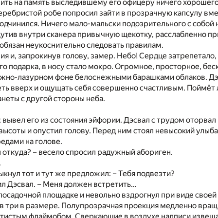
вить на память выследившему его офицеру ничего хорошего
ребристой робе попросил зайти в прозрачную капсулу вмес
одчинился. Ничего мало-мальски подозрительного с собой н
утив внутри сканера привычную щекотку, расслабленно пр
обязан неукоснительно следовать правилам.
ия и, запрокинув голову, замер. Небо! Сердце затрепетало, 
о подарка, в носу стало мокро. Огромное, просторное, бес
жно-лазурном фоне белоснежными барашками облаков. Дэс
еть вверх и ощущать себя совершенно счастливым. Поймёт л
анеты с другой стороны неба.
 вывел его из состояния эйфории. Дэсвал с трудом оторвал 
ысоты и опустил голову. Перед ним стоял невысокий улыб
едами на голове.
ы откуда? – весело спросил радужный абориген.
.
мыкнул тот и тут же предложил: – Тебя подвезти?
тил Дэсвал. – Меня должен встретить…
посадочной площадке и невольно вздрогнул при виде своей
в три в размере. Полупрозрачная проекция медленно вращ
отистым флаймобом. Сверкающие в воздухе надписи извеща