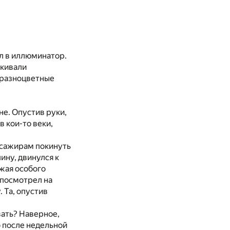
л в иллюминатор.
скивали
 разноцветные
не. Опустив руки,
в кои-то веки,
ссажирам покинуть
ину, двинулся к
жая особого
 посмотрел на
 Та, опустив
вать? Наверное,
о после недельной