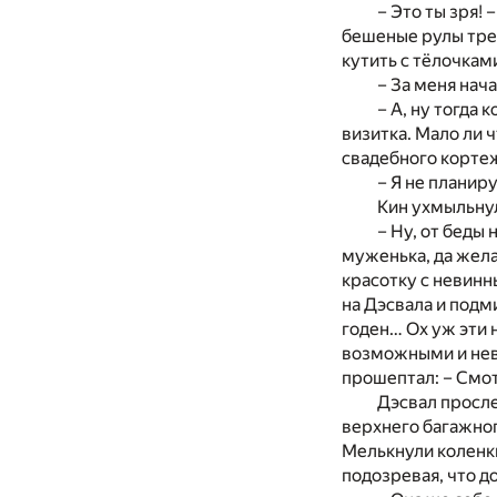
– Это ты зря!
бешеные рулы треб
кутить с тёлочкам
– За меня нача
– А, ну тогда 
визитка. Мало ли 
свадебного кортеж
– Я не планир
Кин ухмыльну
– Ну, от беды 
муженька, да жела
красотку с невинн
на Дэсвала и подми
годен… Ох уж эти 
возможными и нево
прошептал: – Смотр
Дэсвал просле
верхнего багажног
Мелькнули коленки
подозревая, что д