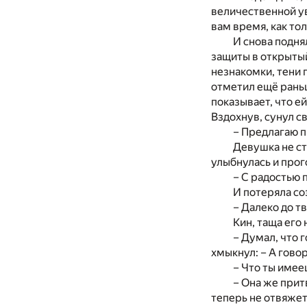
величественной ув
вам время, как то
И снова подня
защиты в открыты
незнакомки, тени п
отметил ещё раньш
показывает, что ей
Вздохнув, сунул с
– Предлагаю 
Девушка не ст
улыбнулась и прог
– С радостью
И потеряла со
– Далеко до т
Кин, таща его
– Думал, что 
хмыкнул: – А гово
– Что ты имее
– Она же притв
теперь не отвяжет