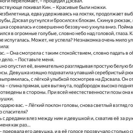
 ноги переломает, – процедил Дэсвал.
увствующе покивал Кин. – Красивые были ножки.
безбилетница, едва удерживаясь на локтях, продолжает выб
убы, Дэсвал ругнулся и бросился к блокам. Скинув рюкзак, 
шка сорвалась и совершенно беззвучно ухнула вниз. Поймав
лся в огромные голубые, словно небо над головой, глаза. К
е испугалась. Может, не успела? Незнакомка очень мило у
ила:
ас. – Она смотрела с таким спокойствием, словно падать в
 дело. – Поставьте меня.
но опустил её, внимательно разглядывая простую белую б
нсы. Девушка изящно подхватила упавший серебристый рюк
 выпрямилась, с лёгкой улыбкой посмотрев на Дэсвала. Он о
ла – спина прямая, шея вытянута, подбородок высоко поднят,
и отведены в стороны. При всей неестественности позы она 
вушки.
одарю вас. – Лёгкий поклон головы, снова светлый взгляд го
го спасителя?
ь с дредами влез между ним и девушкой и, схватив её за рук
меня как раз…
– прервала его девушка, и в её голосе прозвучало столько 