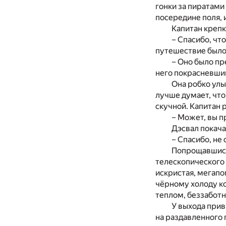
гонки за пиратами
посередине поля, 
Капитан крепк
– Спасибо, чт
путешествие был
– Оно было пр
него покрасневшим
Она робко улы
лучше думает, что
скучной. Капитан 
– Может, вы п
Дэсвал покача
– Спасибо, не
Попрощавшись
телескопического 
искристая, мегапо
чёрному холоду ко
теплом, беззаботн
У выхода прив
на раздавленного п