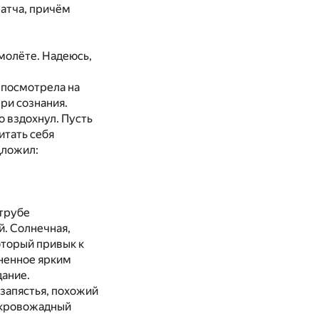
матча, причём
смолёте. Надеюсь,
 посмотрела на
ри сознания.
о вздохнул. Пусть
итать себя
дложил:
трубе
й. Солнечная,
оторый привык к
лненное ярким
дание.
запястья, похожий
то кровожадный