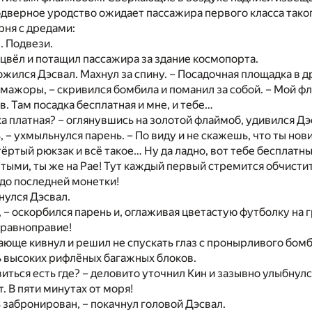
дверное уродство ожидает пассажира первого класса таког
рня с дредами:
. Подвези.
сцвёл и потащил пассажира за здание космопорта.
рожился Дэсвал. Махнул за спину. – Посадочная площадка в д
 мажоры, – скривился бомбила и поманил за собой. – Мой 
в. Там посадка бесплатная и мне, и тебе…
ка платная? – оглянувшись на золотой флаймоб, удивился Дэ
, – ухмыльнулся парень. – По виду и не скажешь, что ты нов
ёртый рюкзак и всё такое… Ну да ладно, вот тебе бесплатны
тыми, ты же на Рае! Тут каждый первый стремится обчистит
до последней монетки!
бнулся Дэсвал.
й, – оскорбился парень и, оглаживая цветастую футболку на 
а равноправие!
юще кивнул и решил не спускать глаз с пронырливого бомб
ь высоких рифлёных багажных блоков.
иться есть где? – деловито уточнил Кин и зазывно улыбнулся
. В пяти минутах от моря!
ь забронирован, – покачнул головой Дэсвал.