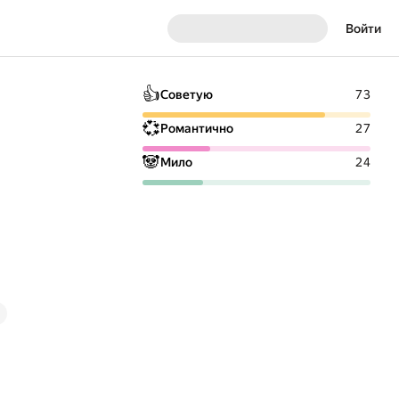
Войти
👍
Советую
73
💞
Романтично
27
🐼
Мило
24