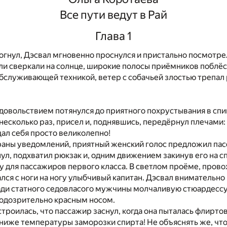
Все пути ведут в Рай
Глава 1
огнул, Дэсвал мгновенно проснулся и пристально посмотре
и сверкали на солнце, широкие полосы приёмников поблё
бслуживающей техникой, ветер с собачьей злостью трепал
удовольствием потянулся до приятного похрустывания в спи
несколько раз, присел и, поднявшись, передёрнул плечами: 
ал себя просто великолепно!
раны уведомлений, приятный женский голос предложил па
нул, подхватил рюкзак и, одним движением закинув его на сп
 для пассажиров первого класса. В светлом проёме, прово
лся с ноги на ногу улыбчивый капитан. Дэсвал внимательно
ди статного седовласого мужчины молчаливую стюардессу.
подозрительно красным носом.
строилась, что пассажир заснул, когда она пыталась флирто
ниже температуры заморозки спирта! Не объяснять же, чт