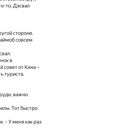
о-то. Дэсвал
ругой стороне.
флаймоб совсем
свал.
ичок в
й совет от Кина –
ь туриста.
груди, важно
илы. Тот быстро
. – У меня как раз