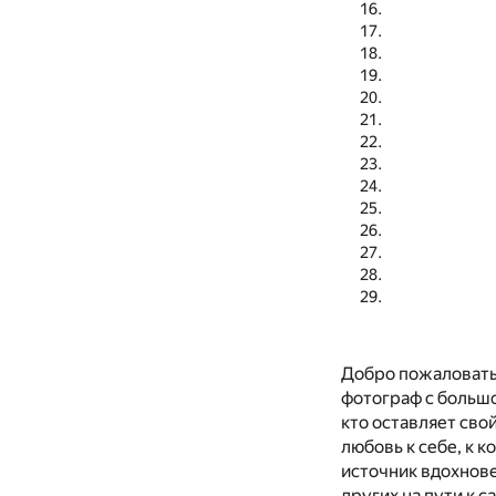
Добро пожаловать 
фотограф с большо
кто оставляет сво
любовь к себе, к 
источник вдохнове
других на пути к 