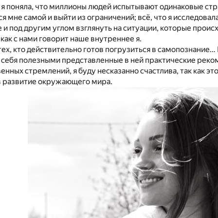
 я поняла, что миллионы людей испытывают одинаковые страхи
я мне самой и выйти из ограничений; всё, что я исследова
 и под другим углом взглянуть на ситуации, которые происхо
 как с нами говорит наше внутреннее я.
 тех, кто действительно готов погрузиться в самопознание…
я себя полезными представленные в ней практические рек
енных стремлений, я буду несказанно счастлива, так как эт
в развитие окружающего мира.