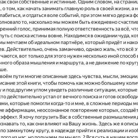
как свои собственные и истинные. Одним словом, на странице
 о том, как начать занимать главную роль в своей жизни, а
лабиться, и отдаться воле событий, при этом мягко держа фо
олновало то, насколько мы можем быть ежедневно счастлив
ренний голос, принимая полную ответственность за всё, чт
уть с поиска истины вовне. Находимся в ожидании чуда, кото
мы мечтаем об идеальном партнёре, который придёт и нако
в. Действительно, очень заманчиво, однако жаль, что всё э
чаются, вот только для этого нужен несколько иной способ 
ого образа мышления и маршрута, а не движение по кругу
ьше.
воём пути многие описанные здесь чувства, мысли, эмоции,
исание этой книги, чтобы помочь как можно большему колич
и под другим углом увидеть различные ситуации, которые 
 кто действительно устал от вечного поиска и готов освобод
ми, которые помогли когда-то и мне, в сложные периоды м
ие аффирмации, неосознанное повторение которых, создаё
ффект. Я хочу погрузить Вас в собственные размышления д
знавать то, как они влияют на Вашу жизнь. Здесь же я описы
по замкнутому кругу, в надежде прийти к реализации и из
дого из нас, но получаем ли мы его..? Вся суть в нашем во