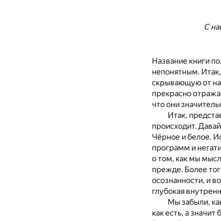
С наилучш
Название книги по
непонятным. Итак,
скрывающую от нас
прекрасно отражае
что они значитель
Итак, представ
происходит. Давай
Чёрное и белое. И
программ и негати
о том, как мы мысл
прежде. Более тог
осознанности, и в
глубокая внутренн
Мы забыли, ка
как есть, а значи