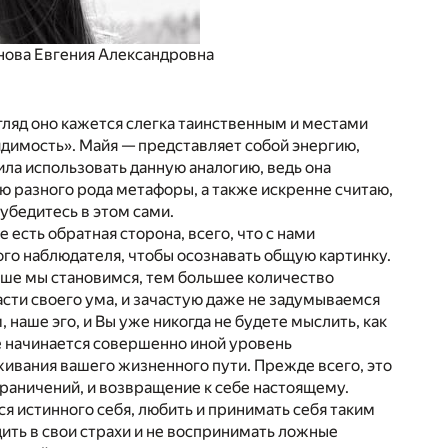
нова Евгения Александровна
згляд оно кажется слегка таинственным и местами
идимость». Майя — представляет собой энергию,
ла использовать данную аналогию, ведь она
ю разного рода метафоры, а также искренне считаю,
убедитесь в этом сами.
е есть обратная сторона, всего, что с нами
ого наблюдателя, чтобы осознавать общую картинку.
рше мы становимся, тем большее количество
сти своего ума, и зачастую даже не задумываемся
, наше эго, и Вы уже никогда не будете мыслить, как
же начинается совершенно иной уровень
оживания вашего жизненного пути. Прежде всего, это
граничений, и возвращение к себе настоящему.
тся истинного себя, любить и принимать себя таким
ить в свои страхи и не воспринимать ложные