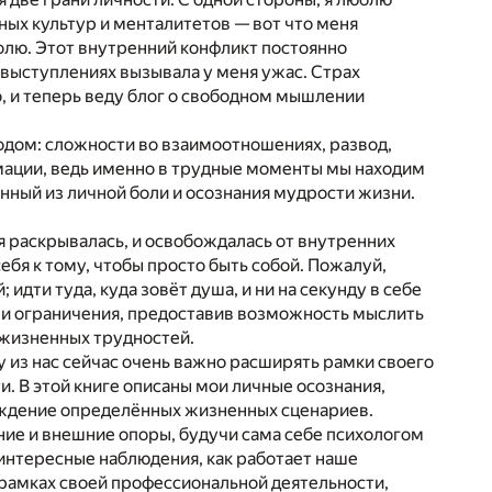
ных культур и менталитетов — вот что меня
ролю. Этот внутренний конфликт постоянно
 выступлениях вызывала у меня ужас. Страх
, и теперь веду блог о свободном мышлении
одом: сложности во взаимоотношениях, развод,
мации, ведь именно в трудные моменты мы находим
ённый из личной боли и осознания мудрости жизни.
я раскрывалась, и освобождалась от внутренних
ебя к тому, чтобы просто быть собой. Пожалуй,
 идти туда, куда зовёт душа, и ни на секунду в себе
 и ограничения, предоставив возможность мыслить
 жизненных трудностей.
у из нас сейчас очень важно расширять рамки своего
 В этой книге описаны мои личные осознания,
ождение определённых жизненных сценариев.
ние и внешние опоры, будучи сама себе психологом
а интересные наблюдения, как работает наше
рамках своей профессиональной деятельности,