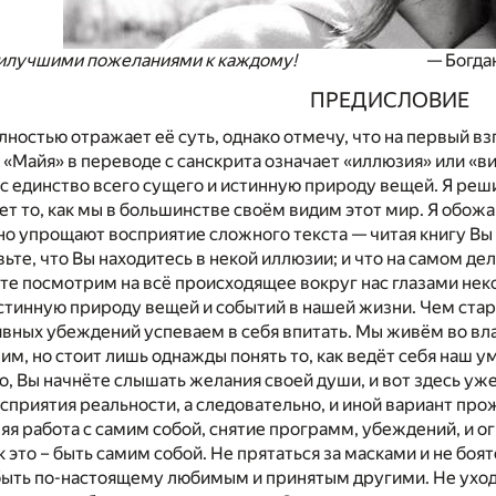
ими пожеланиями к каждому!
— Богда
ПРЕДИСЛОВИЕ
лностью отражает её суть, однако отмечу, что на первый в
 «Майя» в переводе с санскрита означает «иллюзия» или «в
 единство всего сущего и истинную природу вещей. Я реши
т то, как мы в большинстве своём видим этот мир. Я обожа
но упрощают восприятие сложного текста — читая книгу Вы 
ьте, что Вы находитесь в некой иллюзии; и что на самом дел
те посмотрим на всё происходящее вокруг нас глазами нек
стинную природу вещей и событий в нашей жизни. Чем ста
вных убеждений успеваем в себя впитать. Мы живём во вла
им, но стоит лишь однажды понять то, как ведёт себя наш ум
о, Вы начнёте слышать желания своей души, и вот здесь у
осприятия реальности, а следовательно, и иной вариант пр
яя работа с самим собой, снятие программ, убеждений, и о
к это – быть самим собой. Не прятаться за масками и не боя
т быть по-настоящему любимым и принятым другими. Не уход