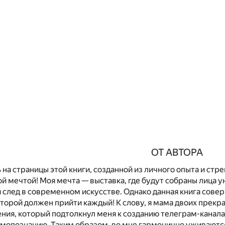
ОТ АВТОРА
на страницы этой книги, созданной из личного опыта и стре
й мечтой! Моя мечта — выставка, где будут собраны лица у
й след в современном искусстве. Однако данная книга сов
которой должен прийти каждый! К слову, я мама двоих прекр
ния, который подтолкнул меня к созданию телеграм-канала 
самопознанию. Таким образом, во мне гармонично уживаются