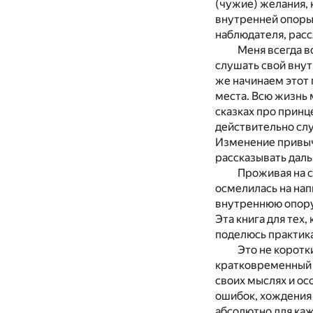
(чужие) желания, 
внутренней опоры,
наблюдателя, расс
Меня всегда в
слушать свой внут
же начинаем этот п
места. Всю жизнь 
сказках про принце
действительно слу
Изменение привычн
рассказывать дал
Проживая на с
осмелилась на нап
внутреннюю опору 
Эта книга для тех,
поделюсь практика
Это не коротк
кратковременный э
своих мыслях и осо
ошибок, хождения 
абсолютно для каж