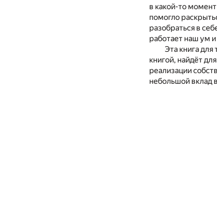
в какой-то момент
помогло раскрытьс
разобраться в себе
работает наш ум и
Эта книга для
книгой, найдёт дл
реализации собств
небольшой вклад 