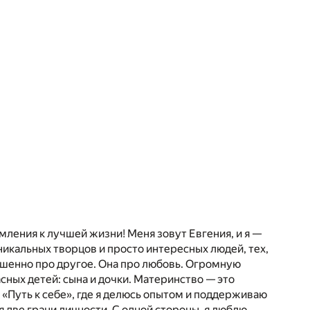
мления к лучшей жизни! Меня зовут Евгения, и я —
никальных творцов и просто интересных людей, тех,
ершенно про другое. Она про любовь. Огромную
асных детей: сына и дочки. Материнство — это
«Путь к себе», где я делюсь опытом и поддерживаю
 две грани личности. С одной стороны, я люблю