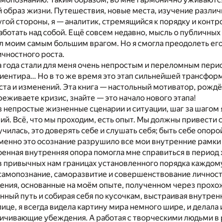
й образ жизни. Путешествия, новые места, изучение различ
угой стороны, я — аналитик, стремящийся к порядку и конт
аботать над собой. Ещё совсем недавно, мысль о публичных
 моим самым большим врагом. Но я смогла преодолеть его
чностного роста.
 года стали для меня очень непростым и переломным пери
риентира… Но в то же время это этап сильнейшей трансфор
оста и изменений. Эта книга — настольный мотиватор, рожд
реживаете кризис, знайте — это начало нового этапа!
 непростые жизненные сценарии и ситуации, шаг за шагом 
ий. Всё, что мы проходим, есть опыт. Мы должны привести с
училась, это доверять себе и слушать себя; быть себе опорой;
Именно это осознание разрушило все мои внутренние рамки
оенная внутренняя опора помогла мне справиться в период
 в привычных нам границах установленного порядка каждом
амопознание, саморазвитие и совершенствование личности.
дения, основанные на моём опыте, полученном через прох
ный путь и собирая себя по кусочкам, выстраивая внутрен
лице, я всегда видела картину мира немного шире, и делал
ичивающие убеждения. А работая с творческими людьми в 