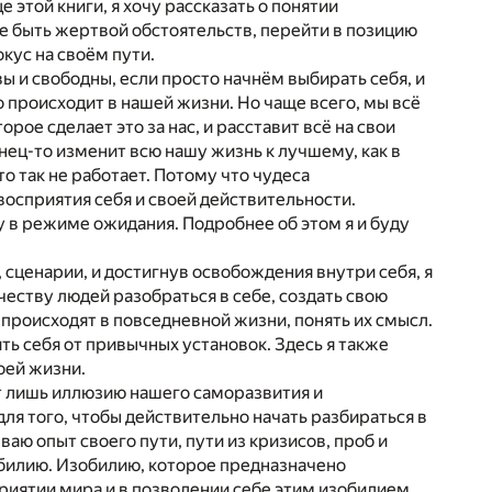
 этой книги, я хочу рассказать о понятии
 не быть жертвой обстоятельств, перейти в позицию
кус на своём пути.
ы и свободны, если просто начнём выбирать себя, и
о происходит в нашей жизни. Но чаще всего, мы всё
рое сделает это за нас, и расставит всё на свои
нец-то изменит всю нашу жизнь к лучшему, как в
то так не работает. Потому что чудеса
восприятия себя и своей действительности.
 в режиме ожидания. Подробнее об этом я и буду
 сценарии, и достигнув освобождения внутри себя, я
еству людей разобраться в себе, создать свою
происходят в повседневной жизни, понять их смысл.
ить себя от привычных установок. Здесь я также
оей жизни.
т лишь иллюзию нашего саморазвития и
ля того, чтобы действительно начать разбираться в
ваю опыт своего пути, пути из кризисов, проб и
обилию. Изобилию, которое предназначено
сприятии мира и в позволении себе этим изобилием