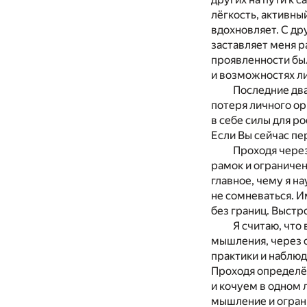
лёгкость, активны
вдохновляет. С др
заставляет меня р
проявленности был
и возможностях ли
Последние два
потеря личного о
в себе силы для р
Если Вы сейчас пе
Проходя через
рамок и ограничен
главное, чему я на
не сомневаться. 
без границ. Выстр
Я считаю, что
мышления, через с
практики и наблю
Проходя определён
и кочуем в одном 
мышление и огран