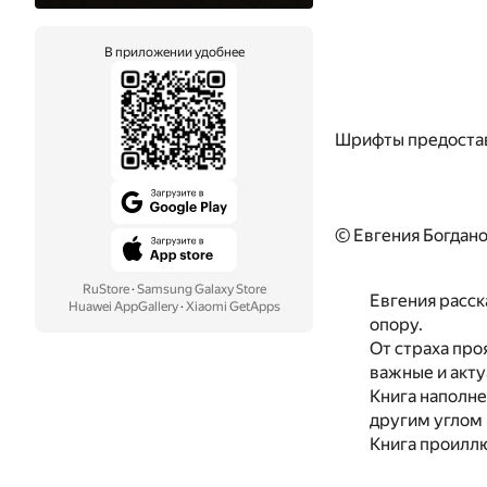
В приложении удобнее
Шрифты предоста
© Евгения Богдано
RuStore
·
Samsung Galaxy Store
Евгения расск
Huawei AppGallery
·
Xiaomi GetApps
опору.
От страха про
важные и акт
Книга наполне
другим углом 
Книга проилл