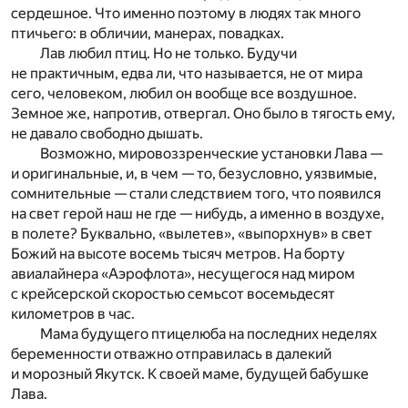
сердешное. Что именно поэтому в людях так много
птичьего: в обличии, манерах, повадках.
Лав любил птиц. Но не только. Будучи
не практичным, едва ли, что называется, не от мира
сего, человеком, любил он вообще все воздушное.
Земное же, напротив, отвергал. Оно было в тягость ему,
не давало свободно дышать.
Возможно, мировоззренческие установки Лава —
и оригинальные, и, в чем — то, безусловно, уязвимые,
сомнительные — стали следствием того, что появился
на свет герой наш не где — нибудь, а именно в воздухе,
в полете? Буквально, «вылетев», «выпорхнув» в свет
Божий на высоте восемь тысяч метров. На борту
авиалайнера «Аэрофлота», несущегося над миром
с крейсерской скоростью семьсот восемьдесят
километров в час.
Мама будущего птицелюба на последних неделях
беременности отважно отправилась в далекий
и морозный Якутск. К своей маме, будущей бабушке
Лава.