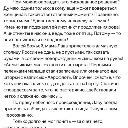
Чем можно оправдать это рискованное решение?
Думаю, одним только: а кому еще может довериться
женщина в такой ответственный момент? Правильно,
только маме! Единственному человеку на земле!
Именно так подсказал ей инстинкт продолжения рода!
А инстинкты в нас они, ведь, тоже от птиц. Потому — то
они нас никогда и не подводят!
Волей Божьей, мама Лава прилетела в алмазную
столицу России не одна, не с пустыми, так сказать,
руками, а со своим новорожденным сыночком на руках!
«Алмазиком» массою почти в четыре кг! Первыми
пеленками малыша стали запасные иллюминаторные
шторки с надписью «Аэрофлот». Впрочем, счастье, что
хоть они оказались тогда в достатке на борту. Спасибо
стюардессам за то, что не растерялись, действовали
четко и слажено, как часы…
По праву небесного происхождения, Лаву всегда
нравилось наблюдать как летают птицы. Тянуло к ним.
Неосознанно.
Только долго не мог понять — за счет чего,
собственно, парят п