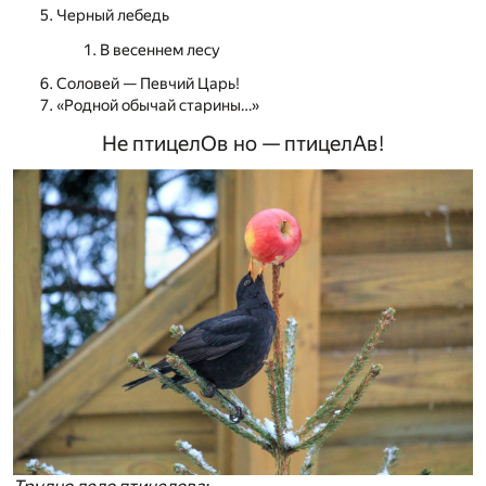
Черный лебедь
В весеннем лесу
Соловей — Певчий Царь!
«Родной обычай старины…»
Не птицелОв но — птицелАв!