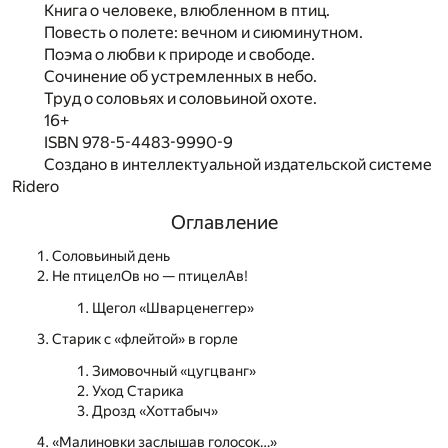
Книга о человеке, влюбленном в птиц.
Повесть о полете: вечном и сиюминутном.
Поэма о любви к природе и свободе.
Сочинение об устремленных в небо.
Труд о соловьях и соловьиной охоте.
16+
ISBN 978-5-4483-9990-9
Создано в интеллектуальной издательской системе
Ridero
Оглавление
Соловьиный день
Не птицелОв но — птицелАв!
Щегол «Шварценеггер»
Старик с «флейтой» в горле
Зимовочный «цугцванг»
Уход Старика
Дрозд «Хоттабыч»
«Малиновки заслышав голосок…»