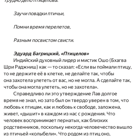
Трудно дело птицелова:
Заучи повадки птичьи,
Помни время перелетов,
Разным посвистом свисти.
Эдуард Багрицкий, «Птицелов»
Индийский духовный лидер и мистик Ошо (Бхагва
Шри Раджниш) как — то сказал: «Если вы поймали птицу,
то не держите её в клетке, не делайте так, чтобы
она захотела улететь от вас, но не могла. А сделайте так,
чтобы она могла улететь, но не захотела».
Справедливо ли это утверждение Лав долгое
время не знал, но зато был он твердо уверен в том, что
любовь к птицам, как и любовь к свободе, заложена,
живет, «дышит» в каждом из нас с рождения. Что
человек воспринимает пернатых, как близких
родственников, поскольку некогда человечество вышло
из птичьей «колыбели». Что родом из птиц оно,