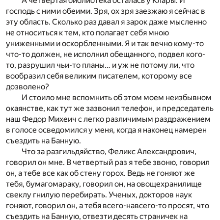
А четвертая библиотека осталась у Клары. И
господь с ними обеими. Зря, ох зря заезжаю я сейчас в
эту область. Сколько раз давал я зарок даже мысленно
не относиться к тем, кто полагает себя мною
униженными и оскорбленными. Я и так вечно кому-то
что-то должен, не исполнил обещанного, подвел кого-
то, разрушил чьи-то планы… и уж не потому ли, что
вообразил себя великим писателем, которому все
дозволено?
И стоило мне вспомнить об этом моем неизбывном
окаянстве, как тут же зазвонил телефон, и председатель
наш Федор Михеич с легко различимым раздражением
в голосе осведомился у меня, когда я наконец намерен
съездить на Банную.
Что за разгильдяйство, Феликс Александрович,
говорил он мне. В четвертый раз я тебе звоню, говорил
он, а тебе все как об стену горох. Ведь не гоняют же
тебя, бумагомараку, говорил он, на овощехранилище
свеклу гнилую перебирать. Ученых, докторов наук
гоняют, говорил он, а тебя всего-навсего-то просят, что
съездить на Банную, отвезти десять страничек на