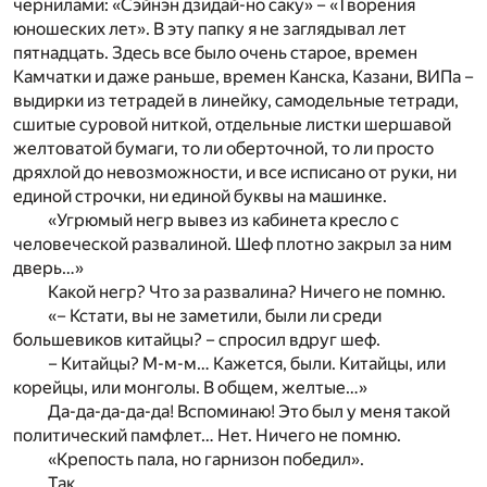
чернилами: «Сэйнэн дзидай-но саку» – «Творения
юношеских лет». В эту папку я не заглядывал лет
пятнадцать. Здесь все было очень старое, времен
Камчатки и даже раньше, времен Канска, Казани, ВИПа –
выдирки из тетрадей в линейку, самодельные тетради,
сшитые суровой ниткой, отдельные листки шершавой
желтоватой бумаги, то ли оберточной, то ли просто
дряхлой до невозможности, и все исписано от руки, ни
единой строчки, ни единой буквы на машинке.
«Угрюмый негр вывез из кабинета кресло с
человеческой развалиной. Шеф плотно закрыл за ним
дверь…»
Какой негр? Что за развалина? Ничего не помню.
«– Кстати, вы не заметили, были ли среди
большевиков китайцы? – спросил вдруг шеф.
– Китайцы? М-м-м… Кажется, были. Китайцы, или
корейцы, или монголы. В общем, желтые…»
Да-да-да-да-да! Вспоминаю! Это был у меня такой
политический памфлет… Нет. Ничего не помню.
«Крепость пала, но гарнизон победил».
Так.