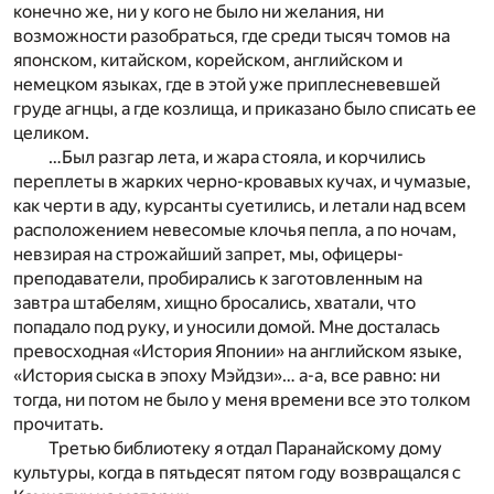
конечно же, ни у кого не было ни желания, ни
возможности разобраться, где среди тысяч томов на
японском, китайском, корейском, английском и
немецком языках, где в этой уже приплесневевшей
груде агнцы, а где козлища, и приказано было списать ее
целиком.
…Был разгар лета, и жара стояла, и корчились
переплеты в жарких черно-кровавых кучах, и чумазые,
как черти в аду, курсанты суетились, и летали над всем
расположением невесомые клочья пепла, а по ночам,
невзирая на строжайший запрет, мы, офицеры-
преподаватели, пробирались к заготовленным на
завтра штабелям, хищно бросались, хватали, что
попадало под руку, и уносили домой. Мне досталась
превосходная «История Японии» на английском языке,
«История сыска в эпоху Мэйдзи»… а-а, все равно: ни
тогда, ни потом не было у меня времени все это толком
прочитать.
Третью библиотеку я отдал Паранайскому дому
культуры, когда в пятьдесят пятом году возвращался с