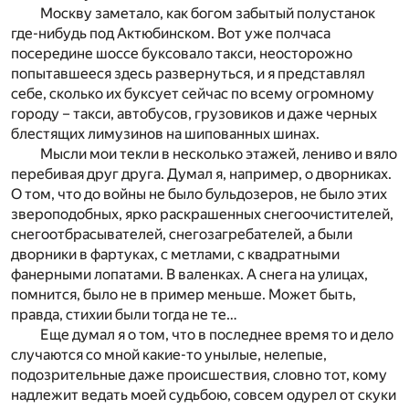
Москву заметало, как богом забытый полустанок
где-нибудь под Актюбинском. Вот уже полчаса
посередине шоссе буксовало такси, неосторожно
попытавшееся здесь развернуться, и я представлял
себе, сколько их буксует сейчас по всему огромному
городу – такси, автобусов, грузовиков и даже черных
блестящих лимузинов на шипованных шинах.
Мысли мои текли в несколько этажей, лениво и вяло
перебивая друг друга. Думал я, например, о дворниках.
О том, что до войны не было бульдозеров, не было этих
звероподобных, ярко раскрашенных снегоочистителей,
снегоотбрасывателей, снегозагребателей, а были
дворники в фартуках, с метлами, с квадратными
фанерными лопатами. В валенках. А снега на улицах,
помнится, было не в пример меньше. Может быть,
правда, стихии были тогда не те…
Еще думал я о том, что в последнее время то и дело
случаются со мной какие-то унылые, нелепые,
подозрительные даже происшествия, словно тот, кому
надлежит ведать моей судьбою, совсем одурел от скуки