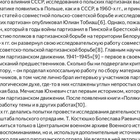
мого влияния СССР, исследования о польских партизанах в
атике появились в Польше, как и в СССР, в 1960-х гг., и п
 статей о совместной польско-советской борьбе и исследов
ских партизан» опубликовал Юлиан Тобиаш
[6]
. Однако, пож
 который в годы войны партизанил в Пинской и Брестской об
стию поляков в партизанской борьбе на территории Белорус
0-х гг. он развернул свою исследовательскую работу совмест
 советско-польской партизанской борьбе
[8]
. Главным науч
ом партизанском движении. 1941–1945»
[9]
– первое в свое
зысканий предшественников. Сколько бы ни подвергали кри
тору, – он проделал колоссальную работу по сбору матери
чников, в том числе лично брал интервью у участников пар
огическом духе, где-то в них «сглажены углы» непростых 
ая база. Мечислав Юхневич стал первым историком, котор
ом партизанском движении. После появления книги «Поляк
аботку темы и в других работах
[10]
.
-х гг. делались попытки провести исследования деятельнос
штаба польского отряда им. Т. Костюшко Болеслава Раевич
миться только в Центральном военном архиве Военного ист
 воспоминаниями, но и, используя дополнительные источник
ого для него партизанского отряда. Не всегда в ней автор