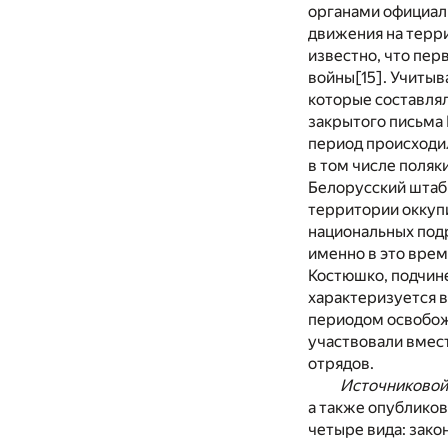
органами официал
движения на терри
известно, что пер
войны
[15]
. Учитыв
которые составлял
закрытого письма 
период происходил
в том числе поля
Белорусский штаб
территории оккуп
национальных подр
именно в это врем
Костюшко, подчин
характеризуется в
периодом освобож
участвовали вмест
отрядов.
Источниковой
а также опубликов
четыре вида: зак