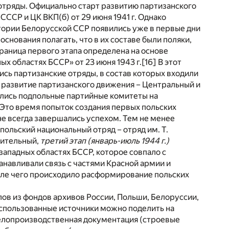
отряды. Официально старт развитию партизанского
СР и ЦК ВКП(б) от 29 июня 1941 г. Однако
тории Белорусской ССР появились уже в первые дни
основания полагать, что в их составе были поляки,
граница первого этапа определена на основе
х областях БССР» от 23 июня 1943 г.
[16]
В этот
сь партизанские отряды, в состав которых входили
 развитие партизанского движения – Центральный и
лись подпольные партийные комитеты на
Это время попыток создания первых польских
е всегда завершались успехом. Тем не менее
ольский национальный отряд – отряд им. Т.
чительный,
третий этап (январь-июль 1944 г.)
западных областях БССР, которое совпало с
навливали связь с частями Красной армии и
осле чего происходило расформирование польских
в из фондов архивов России, Польши, Белоруссии,
использованные источники можно поделить на
делопроизводственная документация (строевые