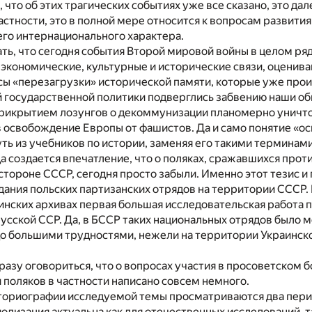
 что об этих трагических событиях уже все сказано, это дал
частности, это в полной мере относится к вопросам развития
 его интернационального характера.
ть, что сегодня события Второй мировой войны в целом ряде
экономические, культурные и исторические связи, оценива
ы «перезагрузки» исторической памяти, которые уже прои
 государственной политики подверглись забвению наши об
прикрытием лозунгов о декоммунизации планомерно уничт
в освобождение Европы от фашистов. Да и само понятие «о
ть из учебников по истории, заменяя его такими терминами
а создается впечатление, что о поляках, сражавшихся про
тороне СССР, сегодня просто забыли. Именно этот тезис и
ания польских партизанских отрядов на территории СССР.
инских архивах первая большая исследовательская работа 
сской ССР. Да, в БССР таких национальных отрядов было 
до большими трудностями, нежели на территории Украинско
азу оговориться, что о вопросах участия в просоветском 
 поляков в частности написано совсем немного.
ториографии исследуемой темы просматриваются два периода
риодизация актуальна как для отечественных исследований, 