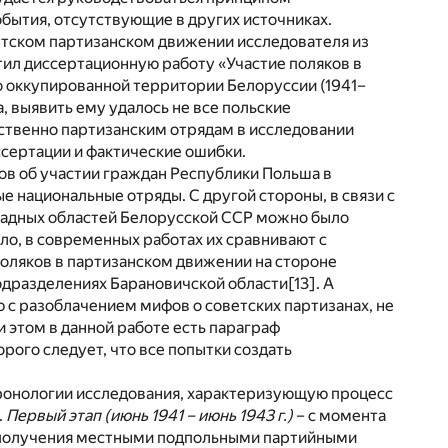
обытия, отсутствующие в других источниках.
ветском партизанском движении исследователя из
ил диссертационную работу «Участие поляков в
о оккупированной территории Белоруссии (1941–
а, выявить ему удалось не все польские
ственно партизанским отрядам в исследовании
ссертации и фактические ошибки.
ов об участии граждан Республики Польша в
е национальные отряды. С другой стороны, в связи с
падных областей Белорусской ССР можно было
ло, в современных работах их сравнивают с
оляков в партизанском движении на стороне
подразделениях Барановичской области
[13]
. А
 с разоблачением мифов о советских партизанах, не
 этом в данной работе есть параграф
торого следует, что все попытки создать
ронологии исследования, характеризующую процесс
.
Первый этап (июнь 1941 – июнь 1943 г.)
– с момента
 получения местными подпольными партийными