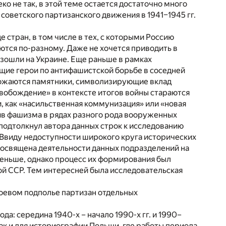
еко не так, в этой теме остается достаточно много
 советского партизанского движения в 1941–1945 гг.
 стран, в том числе в тех, с которыми Россию
ются по-разному. Даже не хочется приводить в
зошли на Украине. Еще раньше в рамках
щие герои по антифашистской борьбе в соседней
ожаются памятники, символизирующие вклад
свобождение» в контексте итогов войны стараются
, как «насильственная коммунизация» или «новая
тив фашизма в рядах разного рода вооруженных
 подтолкнул автора данных строк к исследованию
 Ввиду недоступности широкого круга исторических
посвящена деятельности данных подразделений на
меньше, однако процесс их формирования был
й ССР. Тем интересней была исследовательская
боевом подполье партизан отдельных
: середина 1940-х – начало 1990-х гг. и 1990–
так и для историографии Польши, где работы периода