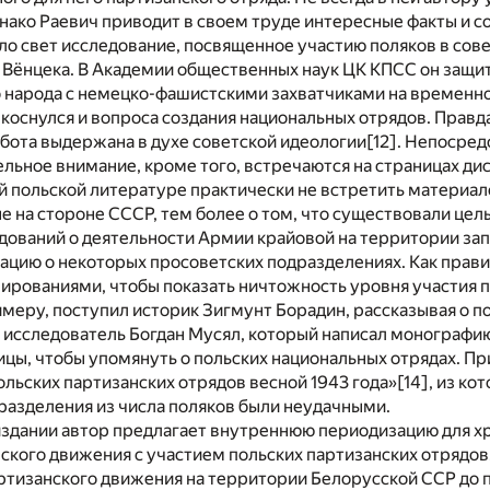
нако Раевич приводит в своем труде интересные факты и с
дело свет исследование, посвященное участию поляков в со
 Вёнцека. В Академии общественных наук ЦК КПСС он защит
о народа с немецко-фашистскими захватчиками на временн
он коснулся и вопроса создания национальных отрядов. Правд
бота выдержана в духе советской идеологии
[12]
. Непосред
льное внимание, кроме того, встречаются на страницах ди
 польской литературе практически не встретить материал
е на стороне СССР, тем более о том, что существовали целы
дований о деятельности Армии крайовой на территории за
цию о некоторых просоветских подразделениях. Как прави
ированиями, чтобы показать ничтожность уровня участия п
римеру, поступил историк Зигмунт Борадин, рассказывая о 
исследователь Богдан Мусял, который написал монографию
цы, чтобы упомянуть о польских национальных отрядах. При
льских партизанских отрядов весной 1943 года»
[14]
, из ко
разделения из числа поляков были неудачными.
издании автор предлагает внутреннюю периодизацию для х
ского движения с участием польских партизанских отрядов
ртизанского движения на территории Белорусской ССР до