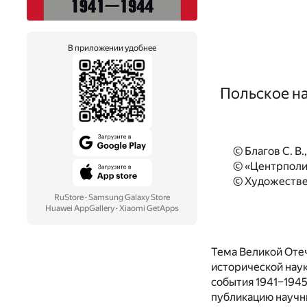
В приложении удобнее
Польское н
© Благов С. В.
© «Центрполи
© Художестве
RuStore
·
Samsung Galaxy Store
Huawei AppGallery
·
Xiaomi GetApps
Тема Великой Оте
исторической наук
события 1941–1945
публикацию научн