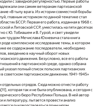
ыходили с завидной регулярностью. Первые работы
ринадлежали они самим ветеранам партизанской
ание «В тылу врага. Из истории совместной борьбы
алуй, главным историком по данной тематике стал
ластях БССР. Первая его работа, изданная в 1968 г.
ской и Литовской ССР, уместилась на пяти десятках
но с Ю. Тобиашем и В. Гурой, и свет увидели
ным трудом Мечислава Юхневича стала книга
м роде комплексное исследование темы, в котором
тике ее содержание последователи, необходимо
алов, введению в научный оборот новых
тизанского движения. Безусловно, все его работы
отношений в партизанской среде, однако собрана
ый указал полный список польских партизанских
и в советском партизанском движении. 1941–1945»
ти отдельных отрядов. Сюда можно отнести работу
а
[11]
, которая так и не была опубликована, и сегодня с
орического бюро Республики Польша. В ней автор
и и литературу, пытается провести анализ
у удается руководствоваться принципом