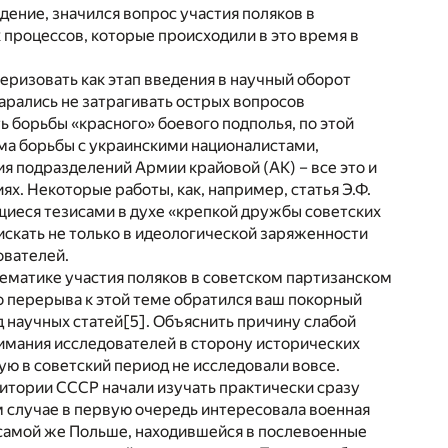
ение, значился вопрос участия поляков в
процессов, которые происходили в это время в
ризовать как этап введения в научный оборот
арались не затрагивать острых вопросов
борьбы «красного» боевого подполья, по этой
ема борьбы с украинскими националистами,
я подразделений Армии крайовой (АК) – все это и
х. Некоторые работы, как, например, статья Э.Ф.
иеся тезисами в духе «крепкой дружбы советских
скать не только в идеологической заряженности
ователей.
ематике участия поляков в советском партизанском
 перерыва к этой теме обратился ваш покорный
д научных статей
[5]
. Объяснить причину слабой
мания исследователей в сторону исторических
ую в советский период не исследовали вовсе.
итории СССР начали изучать практически сразу
 случае в первую очередь интересовала военная
 самой же Польше, находившейся в послевоенные