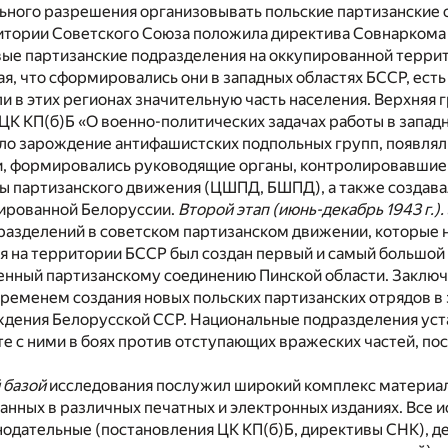
ьного разрешения организовывать польские партизанские 
тории Советского Союза положила директива Совнаркома СС
вые партизанские подразделения на оккупированной терри
ая, что сформировались они в западных областях БССР, есть 
и в этих регионах значительную часть населения. Верхняя 
ЦК КП(б)Б «О военно-политических задачах работы в западны
о зарождение антифашистских подпольных групп, появляли
ки, формировались руководящие органы, контролировавшие
ы партизанского движения (ЦШПД, БШПД), а также создава
ированной Белоруссии.
Второй этап (июнь-декабрь 1943 г.).
азделений в советском партизанском движении, которые н
я на территории БССР был создан первый и самый большой п
енный партизанскому соединению Пинской области. Заклю
ременем создания новых польских партизанских отрядов в 
дения Белорусской ССР. Национальные подразделения уста
е с ними в боях против отступающих вражеских частей, п
 базой
исследования послужил широкий комплекс материало
анных в различных печатных и электронных изданиях. Все 
онодательные (постановления ЦК КП(б)Б, директивы СНК), 