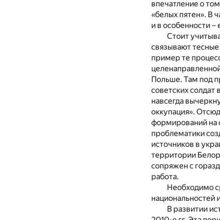
впечатление о том,
«белых пятен». В 
и в особенности –
Стоит учитыва
связывают тесные 
пример те процесс
целенаправленной
Польше. Там под 
советских солдат 
навсегда вычеркну
оккупация». Отсюд
формирований на с
проблематики созд
источников в укра
территории Белору
сопряжен с гораз
работа.
Необходимо ср
национальностей и
В развитии ис
2010-е гг. Эта пе