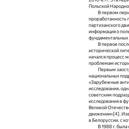
Польской Народно
В первом пери
проработанность 
партизанского дви
информация о поль
фундаментальных
В первое посл
исторической лите
начался процесс 
проблемам истории
Первым заостр
национальных подр
«Зарубежные антиф
исследования, одн
советским подраз
исследования в ф
Великой Отечестве
движении»
[4]
. Из
в Белоруссии, с к
В 1988 г. был