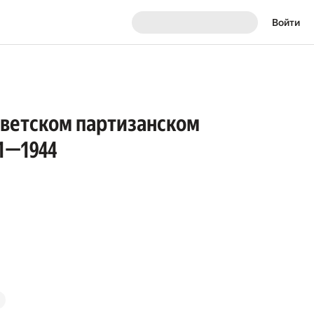
Войти
оветском партизанском
1—1944