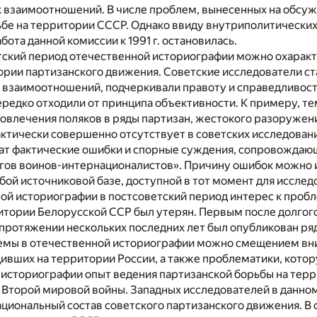
 взаимоотношений. В числе проблем, вынесенных на обсужд
бе на территории СССР. Однако ввиду внутриполитических 
бота данной комиссии к 1991 г. остановилась.
тский период отечественной историографии можно охаракте
ории партизанского движения. Советские исследователи ст
взаимоотношений, подчеркивали правоту и справедливость 
редко отходили от принципа объективности. К примеру, т
овлечения поляков в ряды партизан, жестокого разоружени
ктически совершенно отсутствует в советских исследования
ат фактические ошибки и спорные суждения, сопровождающ
игов воинов-интернационалистов». Причину ошибок можно и
лабой источниковой базе, доступной в тот момент для исслед
ой историографии в постсоветский период интерес к пробл
итории Белорусской ССР был утерян. Первым после долгого
 протяжении нескольких последних лет был опубликован ря
темы в отечественной историографии можно смещением вни
ивших на территории России, а также проблематики, котор
историографии опыт ведения партизанской борьбы на терр
 Второй мировой войны. Западных исследователей в данном
ациональный состав советского партизанского движения. В