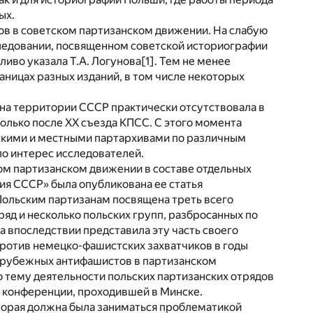
ых.
ов в советском партизанском движении. На слабую
ледовании, посвященном советской историографии
иво указала Т.А. Логунова
[1]
. Тем не менее
аницах разных изданий, в том числе некоторых
на территории СССР практически отсутствовала в
олько после XX съезда КПСС. С этого момента
скими и местными партархивами по различным
ло интерес исследователей.
ом партизанском движении в составе отдельных
рия СССР» была опубликована ее статья
 Польским партизанам посвящена треть всего
ряд и несколько польских групп, разбросанных по
 впоследствии представила эту часть своего
ротив немецко-фашистских захватчиков в годы
 зарубежных антифашистов в партизанском
о тему деятельности польских партизанских отрядов
ой конференции, проходившей в Минске.
оторая должна была заниматься проблематикой