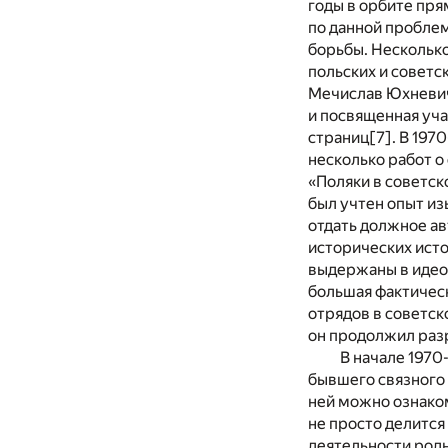
годы в орбите пря
по данной проблем
борьбы. Несколько
польских и совет
Мечислав Юхневич,
и посвященная уча
страниц
[7]
. В 197
несколько работ о
«Поляки в советск
был учтен опыт и
отдать должное ав
исторических исто
выдержаны в идеол
большая фактическ
отрядов в советск
он продолжил разр
В начале 1970
бывшего связного 
ней можно ознако
не просто делится
деятельности родн