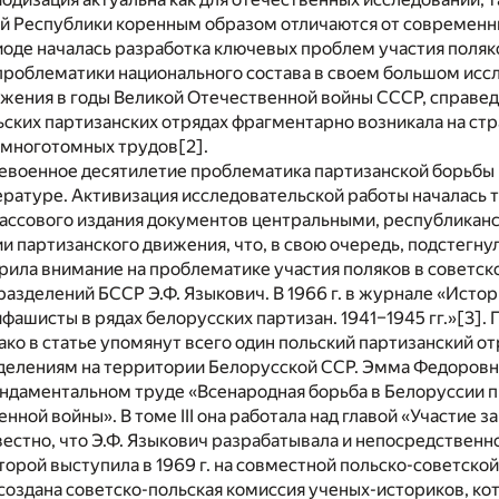
й Республики коренным образом отличаются от современн
оде началась разработка ключевых проблем участия поляк
проблематики национального состава в своем большом исс
жения в годы Великой Отечественной войны СССР, справедл
ских партизанских отрядах фрагментарно возникала на стр
 многотомных трудов
[2]
.
евоенное десятилетие проблематика партизанской борьбы 
ратуре. Активизация исследовательской работы началась т
массового издания документов центральными, республикан
 партизанского движения, что, в свою очередь, подстегну
ила внимание на проблематике участия поляков в советск
азделений БССР Э.Ф. Языкович. В 1966 г. в журнале «Исто
ашисты в рядах белорусских партизан. 1941–1945 гг.»
[3]
.
ако в статье упомянут всего один польский партизанский от
делениям на территории Белорусской ССР. Эмма Федоровна
ундаментальном труде «Всенародная борьба в Белоруссии п
нной войны». В томе III она работала над главой «Участие
вестно, что Э.Ф. Языкович разрабатывала и непосредственн
оторой выступила в 1969 г. на совместной польско-советск
а создана советско-польская комиссия ученых-историков, к