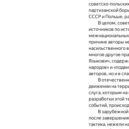
советско-польских
партизанской борь
СССР и Польше, ра
В целом, сове
источников по ист
межнациональных 
причине авторы не
насильственного в
многое другое пра
Языкович, содерж
народов» и «подв
авторов, но и в с
В отечественн
движении на терр
слуга, которым на
разработки этой 
событий, происход
В зарубежной 
после завершения
тактика, нежели н