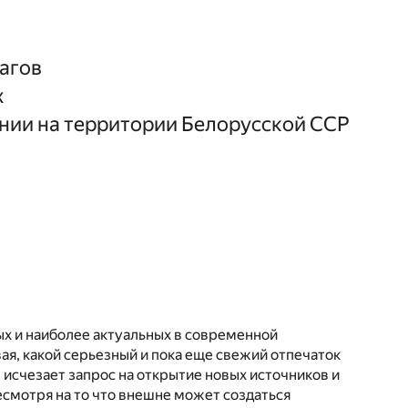
агов
х
нии на территории Белорусской ССР
х и наиболее актуальных в современной
ая, какой серьезный и пока еще свежий отпечаток
е исчезает запрос на открытие новых источников и
смотря на то что внешне может создаться