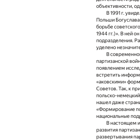
объективности, од
В 1991 г. уви
Польши Богуслава
борьбе советског
1944 гг.)». В ней 
подразделения. Ра
уделено незначите
В современной
партизанской войн
появлением иссле
встретить информа
«аковскими» форм
Советов. Так, к п
польско-немецкий 
нашел даже страни
«Формирование по
национальные под
В настоящем 
развития партизан
развертывания па