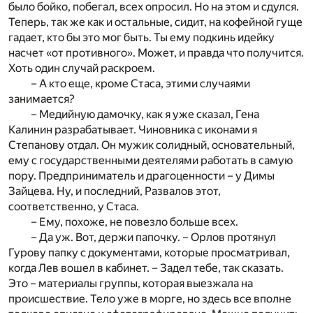
было бойко, побегал, всех опросил. Но на этом и сдулся.
Теперь, так же как и остальные, сидит, на кофейной гуще
гадает, кто бы это мог быть. Ты ему подкинь идейку
насчет «от противного». Может, и правда что получится.
Хоть один случай раскроем.
– А кто еще, кроме Стаса, этими случаями
занимается?
– Медийную дамочку, как я уже сказал, Гена
Калинин разрабатывает. Чиновника с иконами я
Степанову отдал. Он мужик солидный, основательный,
ему с государственными деятелями работать в самую
пору. Предприниматель и драгоценности – у Димы
Зайцева. Ну, и последний, Развалов этот,
соответственно, у Стаса.
– Ему, похоже, не повезло больше всех.
– Да уж. Вот, держи папочку. – Орлов протянул
Гурову папку с документами, которые просматривал,
когда Лев вошел в кабинет. – Задел тебе, так сказать.
Это – материалы группы, которая выезжала на
происшествие. Тело уже в морге, но здесь все вполне