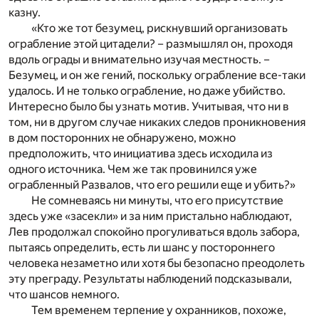
казну.
«Кто же тот безумец, рискнувший организовать
ограбление этой цитадели? – размышлял он, проходя
вдоль ограды и внимательно изучая местность. –
Безумец, и он же гений, поскольку ограбление все-таки
удалось. И не только ограбление, но даже убийство.
Интересно было бы узнать мотив. Учитывая, что ни в
том, ни в другом случае никаких следов проникновения
в дом посторонних не обнаружено, можно
предположить, что инициатива здесь исходила из
одного источника. Чем же так провинился уже
ограбленный Развалов, что его решили еще и убить?»
Не сомневаясь ни минуты, что его присутствие
здесь уже «засекли» и за ним пристально наблюдают,
Лев продолжал спокойно прогуливаться вдоль забора,
пытаясь определить, есть ли шанс у постороннего
человека незаметно или хотя бы безопасно преодолеть
эту преграду. Результаты наблюдений подсказывали,
что шансов немного.
Тем временем терпение у охранников, похоже,