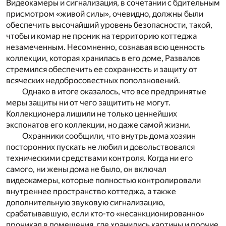
Видеокамеры и сигнализация, в сочетании с бдительным
присмотром «живой силы», очевидно, должны были
обеспечить высочайший уровень безопасности, такой,
чтобы и комар не проник на территорию коттеджа
незамеченным. Несомненно, сознавая всю ценность
коллекции, которая хранилась в его доме, Развалов
стремился обеспечить ее сохранность и защиту от
всяческих недобросовестных поползновений.
Однако в итоге оказалось, что все предпринятые
меры защиты ни от чего защитить не могут.
Коллекционера лишили не только ценнейших
экспонатов его коллекции, но даже самой жизни.
Охранники сообщили, что внутрь дома хозяин
посторонних пускать не любил и довольствовался
техническими средствами контроля. Когда ни его
самого, ни жены дома не было, он включал
видеокамеры, которые полностью контролировали
внутреннее пространство коттеджа, а также
дополнительную звуковую сигнализацию,
срабатывавшую, если кто-то «несанкционированно»
проникал в помещения, где хранились картины и прочие