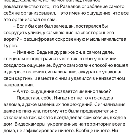
доказательство того, что Развалов ограбление самого
себя не организовывал, – это именно ощущение, что все
это организовал он сам.
– Если бы сам был замешан, постарался бы
соорудить улики, указывающие на «постороннего
вора»? – расшифровал сокровенную мысль начальства
Гуров.
– Именно! Ведь не дурак же он, в самом деле,
специально подстраивать все так, чтобы у полиции
создалось ощущение, будто сам хозяин спокойно вошел
в дверь, отключил сигнализацию, аккуратно упаковал
свои картины и вместе с ними удалился в неизвестном
направлении.
– А что, ощущение создается именно такое?
– Представь себе. Нигде нет не то что следов
взлома, а даже малейших повреждений. Сигнализация
даже не пикнула, потому что была предварительно
отключена так, как это всегда делал сам хозяин, входя в
дом. Видеокамеры, укрепленные на территории возле
дома, не зафиксировали ничего. Вообще ничего. Ни