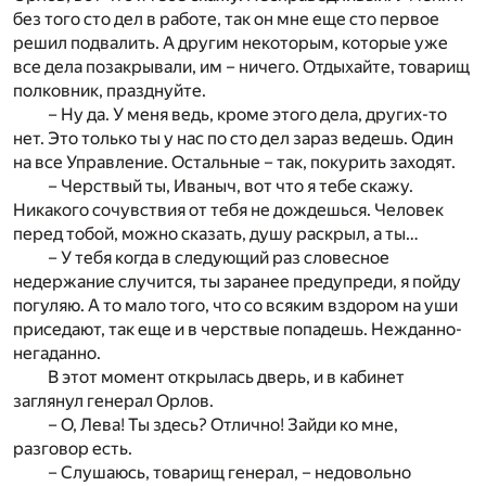
без того сто дел в работе, так он мне еще сто первое
решил подвалить. А другим некоторым, которые уже
все дела позакрывали, им – ничего. Отдыхайте, товарищ
полковник, празднуйте.
– Ну да. У меня ведь, кроме этого дела, других-то
нет. Это только ты у нас по сто дел зараз ведешь. Один
на все Управление. Остальные – так, покурить заходят.
– Черствый ты, Иваныч, вот что я тебе скажу.
Никакого сочувствия от тебя не дождешься. Человек
перед тобой, можно сказать, душу раскрыл, а ты…
– У тебя когда в следующий раз словесное
недержание случится, ты заранее предупреди, я пойду
погуляю. А то мало того, что со всяким вздором на уши
приседают, так еще и в черствые попадешь. Нежданно-
негаданно.
В этот момент открылась дверь, и в кабинет
заглянул генерал Орлов.
– О, Лева! Ты здесь? Отлично! Зайди ко мне,
разговор есть.
– Слушаюсь, товарищ генерал, – недовольно