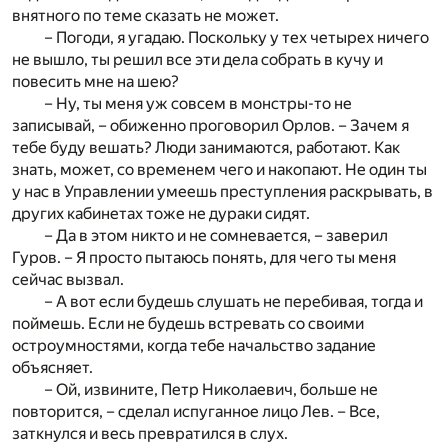
внятного по теме сказать не может.
– Погоди, я угадаю. Поскольку у тех четырех ничего
не вышло, ты решил все эти дела собрать в кучу и
повесить мне на шею?
– Ну, ты меня уж совсем в монстры-то не
записывай, – обиженно проговорил Орлов. – Зачем я
тебе буду вешать? Люди занимаются, работают. Как
знать, может, со временем чего и накопают. Не один ты
у нас в Управлении умеешь преступления раскрывать, в
других кабинетах тоже не дураки сидят.
– Да в этом никто и не сомневается, – заверил
Гуров. – Я просто пытаюсь понять, для чего ты меня
сейчас вызвал.
– А вот если будешь слушать не перебивая, тогда и
поймешь. Если не будешь встревать со своими
остроумностями, когда тебе начальство задание
объясняет.
– Ой, извините, Петр Николаевич, больше не
повторится, – сделал испуганное лицо Лев. – Все,
заткнулся и весь превратился в слух.