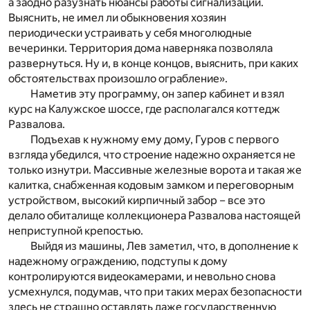
а заодно разузнать нюансы работы сигнализации.
Выяснить, не имел ли обыкновения хозяин
периодически устраивать у себя многолюдные
вечеринки. Территория дома наверняка позволяла
развернуться. Ну и, в конце концов, выяснить, при каких
обстоятельствах произошло ограбление».
Наметив эту программу, он запер кабинет и взял
курс на Калужское шоссе, где располагался коттедж
Развалова.
Подъехав к нужному ему дому, Гуров с первого
взгляда убедился, что строение надежно охраняется не
только изнутри. Массивные железные ворота и такая же
калитка, снабженная кодовым замком и переговорным
устройством, высокий кирпичный забор – все это
делало обиталище коллекционера Развалова настоящей
неприступной крепостью.
Выйдя из машины, Лев заметил, что, в дополнение к
надежному ограждению, подступы к дому
контролируются видеокамерами, и невольно снова
усмехнулся, подумав, что при таких мерах безопасности
здесь не страшно оставлять даже государственную