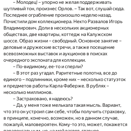
– Молодец! – упорно не желая поддерживать
шутливый тон, произнес Орлов. – Так вот, слушай сюда.
Последнее ограбление произошло неделю назад.
Почистили дом коллекционера. Некто Развалов Игорь
Владимирович. Доли в нескольких акционерных
обществах, две квартиры, коттедж на Калужском
шоссе. Образ жизни – свободный. Основное занятие –
деловые и дружеские встречи, а также посещение
всевозможных выставок и аукционов в поисках
очередного экспоната для коллекции.
– По-видимому, ее-то и сперли?
– В этот раз угадал. Раритетные полотна, все до
единого – подлинники, кроме них – несколько статуэток
и предметов работы Карла Фаберже. В рублях –
несколько миллионов.
– Застраховано, я надеюсь?
– Да, у меня тоже мелькала такая мысль. Вариант,
что это он устроил сам себе, чтобы получить страховку,
в принципе, конечно, возможен, но в данном случае,
пожалуй, маловероятен. Кому-то это, может, покажется
парадоксальным, но, на мой взгляд, главное