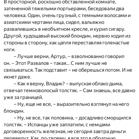
В просторной, роскошно обставленной комнате,
затененной тяжелыми портьерами, беседовали два
человека. Один, очень грузный, с темными волосами и
азиатскими чертами лица, сидел, вальяжно
развалившись в необъятном кресле, и курил сигару.
Другой, худощавый высокий блондин, нервно ходил из
стороны в сторону, как цапля переставляя голенастые
ноги.
– Лучше верни, Артур, – взволнованно говорил
он. – Этот Развалов – такая… С ним лучше не
связываться. Так подставит – не оберешься потом. И не
икнет даже.
– Как я верну, Владик? – выпуская облако дыма,
отвечал темноволосый толстяк. – Сам знаешь, все давно
уже за границей.
– Ну, еще не все, – выразительно взглянул на него
блондин.
– Ну, не все, так половина, – досадливо сморщился
толстяк. – Испанцы уже заплатили, с немцами
договоренность железная, не сегодня завтра деньги
переведут. Как, по-твоему, я все это в обратную