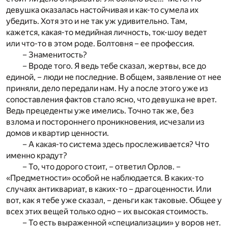
девушка оказалась настойчивая и как-то сумела их
убедить. Хотя это и не так уж удивительно. Там,
кажется, какая-то медийная личность, ток-шоу ведет
или что-то в этом роде. Болтовня – ее профессия.
– Знаменитость?
– Вроде того. Я ведь тебе сказал, жертвы, все до
единой, – люди не последние. В общем, заявление от нее
приняли, дело передали нам. Ну а после этого уже из
сопоставления фактов стало ясно, что девушка не врет.
Ведь прецеденты уже имелись. Точно так же, без
взлома и постороннего проникновения, исчезали из
домов и квартир ценности.
– А какая-то система здесь прослеживается? Что
именно крадут?
– То, что дорого стоит, – ответил Орлов. –
«Предметности» особой не наблюдается. В каких-то
случаях антиквариат, в каких-то – драгоценности. Или
вот, как я тебе уже сказал, – деньги как таковые. Общее у
всех этих вещей только одно – их высокая стоимость.
– То есть выраженной «специализации» у воров нет.