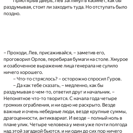
Приоткрыв дверь, Лев заглянул в кабинет, как бы
раздумывая, стоит ли заходить туда. Но отступать было
поздно.
– Проходи, Лев, присаживайся, – заметив его,
проговорил Орлов, перебирая бумаги на столе. Хмурое
и озабоченное выражение лица генерала не сулило
ничего хорошего.
– Что-то стряслось? – осторожно спросил Гуров.
– Да как тебе сказать, – медленно, как бы
раздумывая о чем-то, ответил друг и начальник. –
Непонятное что-то творится. С начала года четыре
громких ограбления, и ни одно не раскрыто. Везде
важные и очень небедные люди, везде крупные суммы,
драгоценности, антиквариат. И везде – полный ноль в
плане улик. Четыре человека у меня уже почти полгода
над этой загадкой бьются, и ни один до сих пор ничего