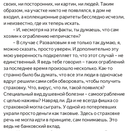
своих, ни посторонних, ни картин, ни людей. Таким
образом, на участке никто не появлялся, в дом не
входил, а коллекционные раритеты бесследно исчезли,
и неизвестно, где их теперь искать.
– И, несмотря на эти факты, ты думаешь, что сам
хозяин к ограблению непричастен?
– В случае с Разваловым я не только так думаю, я,
можно сказать, просто уверен. И дополнительно эту
мою уверенность подкрепляет то, что этот случай – не
единственный. Я ведь тебе говорил – таких ограблений
за последнее время произошло несколько. Как-то
странно было бы думать, что все эти люди в одночасье
вдруг решили сами себя обворовать, чтобы получить
страховку. Что, вирус, что ли, такой появился?
Специальный вид душевной болезни – самоограбление
с целью наживы? Навряд ли. Да и не всегда фишка со
страховкой могла сыграть. У одной из потерпевших
украли просто деньги как таковые. Здесь о страховке
речь не могла идти в принципе, сам понимаешь. Это
ведь не банковский вклад.