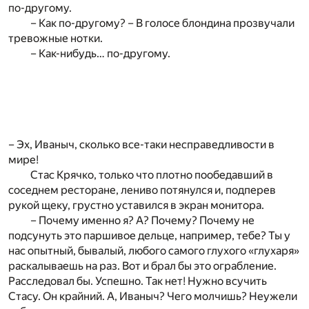
по-другому.
– Как по-другому? – В голосе блондина прозвучали
тревожные нотки.
– Как-нибудь… по-другому.
– Эх, Иваныч, сколько все-таки несправедливости в
мире!
Стас Крячко, только что плотно пообедавший в
соседнем ресторане, лениво потянулся и, подперев
рукой щеку, грустно уставился в экран монитора.
– Почему именно я? А? Почему? Почему не
подсунуть это паршивое дельце, например, тебе? Ты у
нас опытный, бывалый, любого самого глухого «глухаря»
раскалываешь на раз. Вот и брал бы это ограбление.
Расследовал бы. Успешно. Так нет! Нужно всучить
Стасу. Он крайний. А, Иваныч? Чего молчишь? Неужели