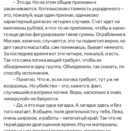
– Это да. Но на этом общие признаки и
заканчиваются. Хотя высокая стоимость украденного –
это, пожалуй, еще один признак, одинаково
характерный для всех четырех случаев. Счет идет на
миллионы рублей, я что-то не припомню, чтобы в каких-
то еще делах фигурировали такие суммы. Ограбления в
Москве, конечно, случаются, это ты подметил верно, но
дел такого масштаба, сам понимаешь, бывает немного.
За последнее время вот эти четыре, пожалуй, и есть.
Так что сама логика вещей требует, чтобы их
объединили в одну группу. Объединили, так сказать, по
способу исполнения.
– Понятно. Что ж, если логика требует, тут уж не
возразишь. Но убийство – это, кажется, факт,
случившийся вопреки логике. Воры, насколько я знаю,
«мокрухой» не балуются.
– Да, и это еще одна загадка. А загадок здесь и без
того хватает. В общем, поле деятельности у тебя, Лева,
очень широкое, и работы – непочатый край. Так что не
теряй даром драгоценное время. Изучи материалы,
которые нам предоставили коллеги, поговори со