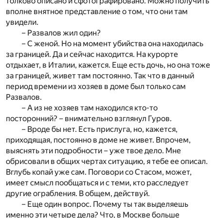
толково описано и сфотографировано. Можно получить
вполне внятное представление о том, что они там
увидели.
– Развалов жил один?
– С женой. Но на момент убийства она находилась
за границей. Да и сейчас находится. На курорте
отдыхает, в Италии, кажется. Еще есть дочь, но она тоже
за границей, живет там постоянно. Так что в данный
период времени из хозяев в доме был только сам
Развалов.
– А из не хозяев там находился кто-то
посторонний? – внимательно взглянул Гуров.
– Вроде бы нет. Есть прислуга, но, кажется,
приходящая, постоянно в доме не живет. Впрочем,
выяснять эти подробности – уже твое дело. Мне
обрисовали в общих чертах ситуацию, я тебе ее описал.
Вглубь копай уже сам. Поговори со Стасом, может,
имеет смысл пообщаться и с теми, кто расследует
другие ограбления. В общем, действуй.
– Еще один вопрос. Почему ты так выделяешь
именно эти четыре дела? Что, в Москве больше