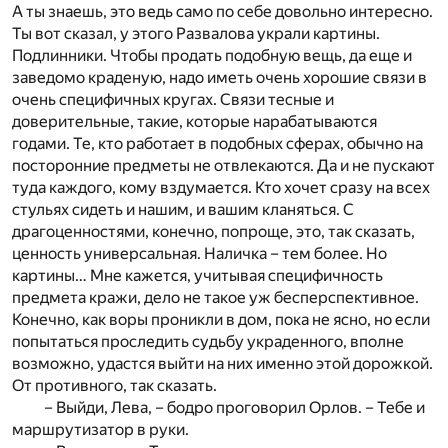
А ты знаешь, это ведь само по себе довольно интересно.
Ты вот сказал, у этого Развалова украли картины.
Подлинники. Чтобы продать подобную вещь, да еще и
заведомо краденую, надо иметь очень хорошие связи в
очень специфичных кругах. Связи тесные и
доверительные, такие, которые нарабатываются
годами. Те, кто работает в подобных сферах, обычно на
посторонние предметы не отвлекаются. Да и не пускают
туда каждого, кому вздумается. Кто хочет сразу на всех
стульях сидеть и нашим, и вашим кланяться. С
драгоценностями, конечно, попроще, это, так сказать,
ценность универсальная. Наличка – тем более. Но
картины… Мне кажется, учитывая специфичность
предмета кражи, дело не такое уж бесперспективное.
Конечно, как воры проникли в дом, пока не ясно, но если
попытаться проследить судьбу украденного, вполне
возможно, удастся выйти на них именно этой дорожкой.
От противного, так сказать.
– Выйди, Лева, – бодро проговорил Орлов. – Тебе и
маршрутизатор в руки.