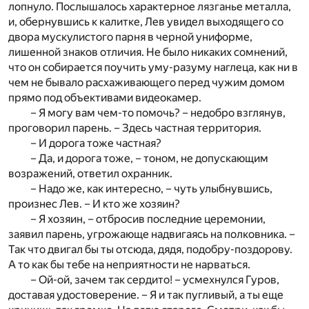
лопнуло. Послышалось характерное лязганье металла,
и, обернувшись к калитке, Лев увидел выходящего со
двора мускулистого парня в черной униформе,
лишенной знаков отличия. Не было никаких сомнений,
что он собирается поучить уму-разуму наглеца, как ни в
чем не бывало расхаживающего перед чужим домом
прямо под объективами видеокамер.
– Я могу вам чем-то помочь? – недобро взглянув,
проговорил парень. – Здесь частная территория.
– И дорога тоже частная?
– Да, и дорога тоже, – тоном, не допускающим
возражений, ответил охранник.
– Надо же, как интересно, – чуть улыбнувшись,
произнес Лев. – И кто же хозяин?
– Я хозяин, – отбросив последние церемонии,
заявил парень, угрожающе надвигаясь на полковника. –
Так что двигал бы ты отсюда, дядя, подобру-поздорову.
А то как бы тебе на неприятности не нарваться.
– Ой-ой, зачем так сердито! – усмехнулся Гуров,
доставая удостоверение. – Я и так пугливый, а ты еще