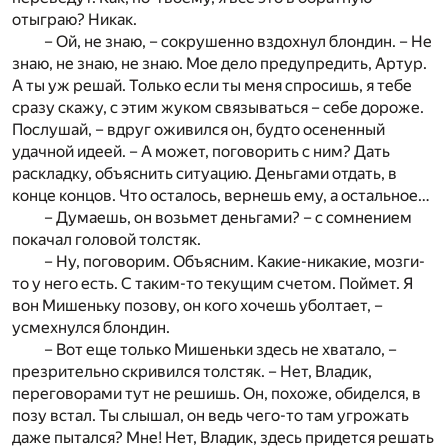
отыграю? Никак.
– Ой, не знаю, – сокрушенно вздохнул блондин. – Не
знаю, не знаю, не знаю. Мое дело предупредить, Артур.
А ты уж решай. Только если ты меня спросишь, я тебе
сразу скажу, с этим жуком связываться – себе дороже.
Послушай, – вдруг оживился он, будто осененный
удачной идеей. – А может, поговорить с ним? Дать
раскладку, объяснить ситуацию. Деньгами отдать, в
конце концов. Что осталось, вернешь ему, а остальное…
– Думаешь, он возьмет деньгами? – с сомнением
покачал головой толстяк.
– Ну, поговорим. Объясним. Какие-никакие, мозги-
то у него есть. С таким-то текущим счетом. Поймет. Я
вон Мишеньку позову, он кого хочешь уболтает, –
усмехнулся блондин.
– Вот еще только Мишеньки здесь не хватало, –
презрительно скривился толстяк. – Нет, Владик,
переговорами тут не решишь. Он, похоже, обиделся, в
позу встал. Ты слышал, он ведь чего-то там угрожать
даже пытался? Мне! Нет, Владик, здесь придется решать