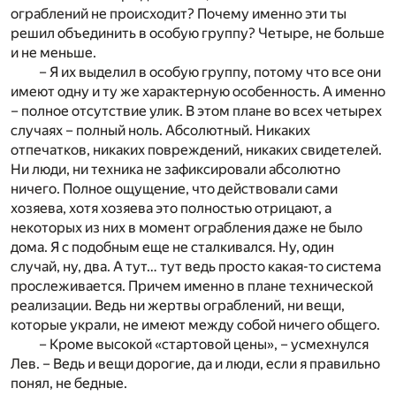
ограблений не происходит? Почему именно эти ты
решил объединить в особую группу? Четыре, не больше
и не меньше.
– Я их выделил в особую группу, потому что все они
имеют одну и ту же характерную особенность. А именно
– полное отсутствие улик. В этом плане во всех четырех
случаях – полный ноль. Абсолютный. Никаких
отпечатков, никаких повреждений, никаких свидетелей.
Ни люди, ни техника не зафиксировали абсолютно
ничего. Полное ощущение, что действовали сами
хозяева, хотя хозяева это полностью отрицают, а
некоторых из них в момент ограбления даже не было
дома. Я с подобным еще не сталкивался. Ну, один
случай, ну, два. А тут… тут ведь просто какая-то система
прослеживается. Причем именно в плане технической
реализации. Ведь ни жертвы ограблений, ни вещи,
которые украли, не имеют между собой ничего общего.
– Кроме высокой «стартовой цены», – усмехнулся
Лев. – Ведь и вещи дорогие, да и люди, если я правильно
понял, не бедные.