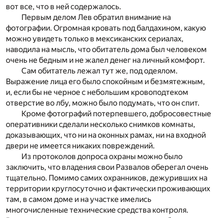
вот все, что в ней содержалось.
Первым делом Лев обратил внимание на
фотографии. Огромная кровать под балдахином, какую
можно увидеть только в мексиканских сериалах,
наводила на мысль, что обитатель дома был человеком
очень не бедным и не жалел денег на личный комфорт.
Сам обитатель лежал тут же, под одеялом.
Выражение лица его было спокойным и безмятежным,
и, если бы не черное с небольшим кровоподтеком
отверстие во лбу, можно было подумать, что он спит.
Кроме фотографий потерпевшего, добросовестные
оперативники сделали несколько снимков комнаты,
доказывающих, что ни на оконных рамах, ни на входной
двери не имеется никаких повреждений.
Из протоколов допроса охраны можно было
заключить, что владения свои Развалов оберегал очень
тщательно. Помимо самих охранников, дежуривших на
территории круглосуточно и фактически проживающих
там, в самом доме и на участке имелись
многочисленные технические средства контроля.