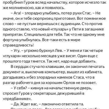
пробубнил Гуров вслед начальству, которое исчезло так
же молниеносно, как и появилось.
– Ага! – злорадно улыбаясь, потер руки Стас. – Не
иначе, он и тебе сюрпризец приготовил. Вот помяни мое
слово – не пустым вернешься с аудиенции. Сто против
одного ставлю, что новый «глухарь» у Пети в загашнике
припрятан. Специально для тебя. Так что не одному мне
фортуна улыбнулась. Все-таки есть в мире
справедливость!
– Угу, – угрюмо буркнул Лев. – У меня и так четыре
«глухаря» несколько месяцев уже висят. Один еще с
прошлого года тянется. Так нет, надо еще добавить.
В сердцах стуча по клавишам, он закончил печатать
документ и, выключив компьютер, вышел из кабинета,
догадываясь и без злорадных намеков Стаса, что в
разгар рабочего дня за хорошим Орлов не позовет.
– У себя? – кивнув на начальственную дверь,
спросил Гуров у секретарши, дежурившей в
«предбаннике».
– Да. Ждет вас, – лаконично ответила та.