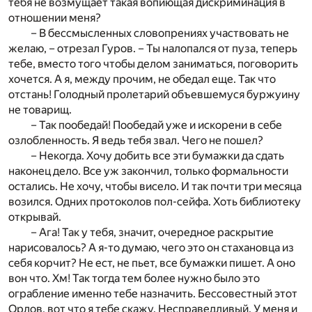
тебя не возмущает такая вопиющая дискриминация в
отношении меня?
– В бессмысленных словопрениях участвовать не
желаю, – отрезал Гуров. – Ты налопался от пуза, теперь
тебе, вместо того чтобы делом заниматься, поговорить
хочется. А я, между прочим, не обедал еще. Так что
отстань! Голодный пролетарий объевшемуся буржуину
не товарищ.
– Так пообедай! Пообедай уже и искорени в себе
озлобленность. Я ведь тебя звал. Чего не пошел?
– Некогда. Хочу добить все эти бумажки да сдать
наконец дело. Все уж закончил, только формальности
остались. Не хочу, чтобы висело. И так почти три месяца
возился. Одних протоколов пол-сейфа. Хоть библиотеку
открывай.
– Ага! Так у тебя, значит, очередное раскрытие
нарисовалось? А я-то думаю, чего это он стахановца из
себя корчит? Не ест, не пьет, все бумажки пишет. А оно
вон что. Хм! Так тогда тем более нужно было это
ограбление именно тебе назначить. Бессовестный этот
Орлов, вот что я тебе скажу. Несправедливый. У меня и