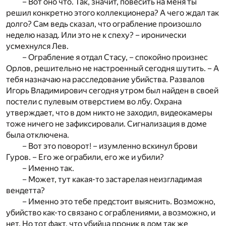
– Вот оно что. Так, значит, повесить на меня ты
решил конкретно этого коллекционера? А чего ждал так
долго? Сам ведь сказал, что ограбление произошло
неделю назад. Или это не к спеху? – иронически
усмехнулся Лев.
– Ограбление я отдал Стасу, – спокойно произнес
Орлов, решительно не настроенный сегодня шутить. – А
тебя назначаю на расследование убийства. Развалов
Игорь Владимирович сегодня утром был найден в своей
постели с пулевым отверстием во лбу. Охрана
утверждает, что в дом никто не заходил, видеокамеры
тоже ничего не зафиксировали. Сигнализация в доме
была отключена.
– Вот это поворот! – изумленно вскинул брови
Гуров. – Его же ограбили, его же и убили?
– Именно так.
– Может, тут какая-то застарелая неизгладимая
вендетта?
– Именно это тебе предстоит выяснить. Возможно,
убийство как-то связано с ограблениями, а возможно, и
нет. Но тот факт, что убийца проник в дом так же