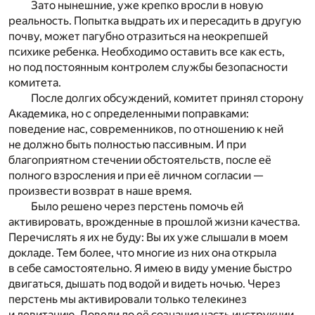
Зато нынешние, уже крепко вросли в новую
реальность. Попытка выдрать их и пересадить в другую
почву, может пагубно отразиться на неокрепшей
психике ребенка. Необходимо оставить все как есть,
но под постоянным контролем службы безопасности
комитета.
После долгих обсуждений, комитет принял сторону
Академика, но с определенными поправками:
поведение нас, современников, по отношению к ней
не должно быть полностью пассивным. И при
благоприятном стечении обстоятельств, после её
полного взросления и при её личном согласии —
произвести возврат в наше время.
Было решено через перстень помочь ей
активировать, врожденные в прошлой жизни качества.
Перечислять я их не буду: Вы их уже слышали в моем
докладе. Тем более, что многие из них она открыла
в себе самостоятельно. Я имею в виду умение быстро
двигаться, дышать под водой и видеть ночью. Через
перстень мы активировали только телекинез
и левитацию. Довели до её сознания часть инструкции