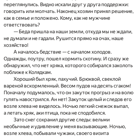
переглянулись. Видно искали друг у друга поддержки:
говорить или молчать. Наконец хозяин принял решение,
как в семье и положено. Кому, как не мужчине
ответствовать?
— Беда пришла на наши земли, откуда мы не ждали,
не думали и не гадали. Рушится прямо на очах, наше
хозяйство!
А началось бедствие — с началом холодов.
Однажды, поутру, пошел кормить скотину. И сразу же
обнаружил, что нет хряка, которого собирался заколоть
поближе к Колядкам.
Хороший был хряк, пахучий. Брюквой, свеклой
вареной вскормленный. Весом пудов на десять сгаком!
Поначалу подумалось, что он закуток прогрыз и на волю
гулять навострился. Ан нет! Закуток целый и следов его
возле хлева не виделось. Ночью легкий снежок выпал,
а летать хряк, аки птица, пока не сподобился.
Зато снег сохранил другие следы: вельми
необычные и удивление у меня вызывающие. Ночью,
возле хлева, побывали чужаки, своего визита