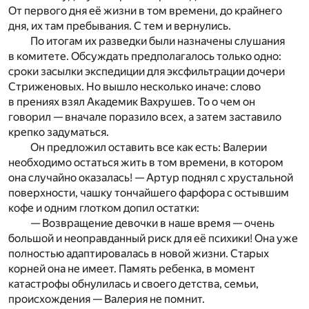
От первого дня её жизни в том времени, до крайнего
дня, их там пребывания. С тем и вернулись.
По итогам их разведки были назначены слушания
в комитете. Обсуждать предполагалось только одно:
сроки засылки экспедиции для эксфильтрации дочери
Стриженовых. Но вышло несколько иначе: слово
в прениях взял Академик Вахрушев. То о чем он
говорил — вначале поразило всех, а затем заставило
крепко задуматься.
Он предложил оставить все как есть: Валерии
необходимо остаться жить в том времени, в котором
она случайно оказалась! — Артур поднял с хрустальной
поверхности, чашку тончайшего фарфора с остывшим
кофе и одним глотком допил остатки:
— Возвращение девочки в наше время — очень
большой и неоправданный риск для её психики! Она уже
полностью адаптировалась в новой жизни. Старых
корней она не имеет. Память ребенка, в момент
катастрофы обнулилась и своего детства, семьи,
происхождения — Валерия не помнит.