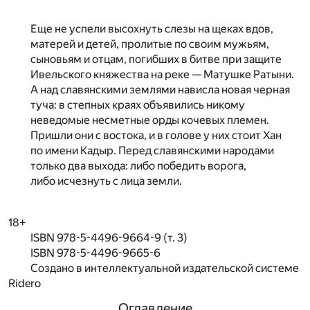
Еще не успели высохнуть слезы на щеках вдов,
матерей и детей, пролитые по своим мужьям,
сыновьям и отцам, погибших в битве при защите
Ивельского княжества на реке — Матушке Ратыни.
А над славянскими землями нависла новая черная
туча: в степных краях объявились никому
неведомые несметные орды кочевых племен.
Пришли они с востока, и в голове у них стоит Хан
по имени Кадыр. Перед славянскими народами
только два выхода: либо победить ворога,
либо исчезнуть с лица земли.
18+
ISBN 978-5-4496-9664-9 (т. 3)
ISBN 978-5-4496-9665-6
Создано в интеллектуальной издательской системе
Ridero
Оглавление