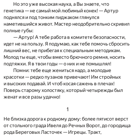
Но это уже высокая наука, а Вы знаете, что
генетика — не самый мой любимый конек! — Артур
поднялся и под тонким пиджаком глянулся
наметившийся живот. Мастер неодобрительно скривил
полные губы:
— Артур! А тебе работа в комитете безопасности,
идет не на пользу. Я подумаю, как тебе помочь сбросить
лишний вес, не прибегая к специальным методикам.
Молод ты еще, чтобы вместо брючного ремня, носить
подтяжки. Я в твои годы — о них и не помышлял!
Помни: тебе еще жениться надо, а молодые
красотки — редко пузанов привечают! Им стройных
и высоких подавай. И чтоб косая сажень в плечах!
Поверь старому холостяку, который четырежды был
женат и все разы удачно!
1
Не близка дорога к родному дому: более пятисот верст
от стольного града Ивеля до Речных Ворот, до городища
рода Береговых Ласточек — Игрецы. Тракт,