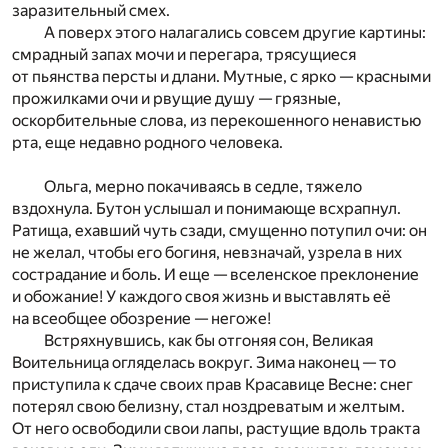
заразительный смех.
А поверх этого налагались совсем другие картины:
смрадный запах мочи и перегара, трясущиеся
от пьянства персты и длани. Мутные, с ярко — красными
прожилками очи и рвущие душу — грязные,
оскорбительные слова, из перекошенного ненавистью
рта, еще недавно родного человека.
Ольга, мерно покачиваясь в седле, тяжело
вздохнула. Бутон услышал и понимающе всхрапнул.
Ратища, ехавший чуть сзади, смущенно потупил очи: он
не желал, чтобы его богиня, невзначай, узрела в них
сострадание и боль. И еще — вселенское преклонение
и обожание! У каждого своя жизнь и выставлять её
на всеобщее обозрение — негоже!
Встряхнувшись, как бы отгоняя сон, Великая
Воительница огляделась вокруг. Зима наконец — то
приступила к сдаче своих прав Красавице Весне: снег
потерял свою белизну, стал ноздреватым и желтым.
От него освободили свои лапы, растущие вдоль тракта