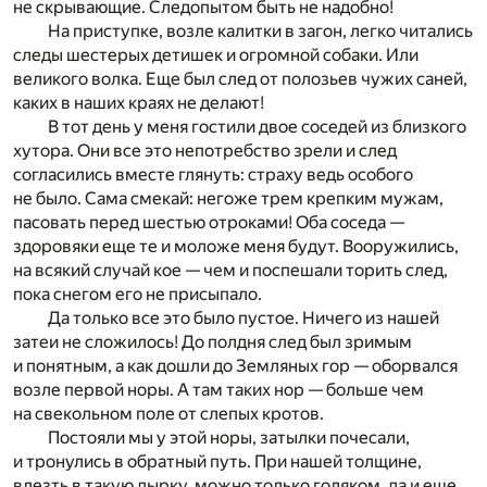
не скрывающие. Следопытом быть не надобно!
На приступке, возле калитки в загон, легко читались
следы шестерых детишек и огромной собаки. Или
великого волка. Еще был след от полозьев чужих саней,
каких в наших краях не делают!
В тот день у меня гостили двое соседей из близкого
хутора. Они все это непотребство зрели и след
согласились вместе глянуть: страху ведь особого
не было. Сама смекай: негоже трем крепким мужам,
пасовать перед шестью отроками! Оба соседа —
здоровяки еще те и моложе меня будут. Вооружились,
на всякий случай кое — чем и поспешали торить след,
пока снегом его не присыпало.
Да только все это было пустое. Ничего из нашей
затеи не сложилось! До полдня след был зримым
и понятным, а как дошли до Земляных гор — оборвался
возле первой норы. А там таких нор — больше чем
на свекольном поле от слепых кротов.
Постояли мы у этой норы, затылки почесали,
и тронулись в обратный путь. При нашей толщине,
влезть в такую дырку, можно только голяком, да и еще