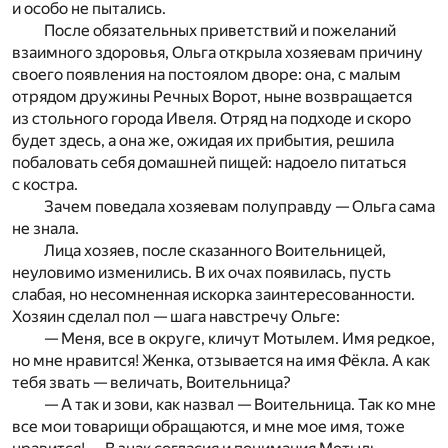
и особо не пытались.
После обязательных приветствий и пожеланий
взаимного здоровья, Ольга открыла хозяевам причину
своего появления на постоялом дворе: она, с малым
отрядом дружины Речных Ворот, ныне возвращается
из стольного города Ивеля. Отряд на подходе и скоро
будет здесь, а она же, ожидая их прибытия, решила
побаловать себя домашней пищей: надоело питаться
с костра.
Зачем поведала хозяевам полуправду — Ольга сама
не знала.
Лица хозяев, после сказанного Воительницей,
неуловимо изменились. В их очах появилась, пусть
слабая, но несомненная искорка заинтересованности.
Хозяин сделал пол — шага навстречу Ольге:
— Меня, все в округе, кличут Мотылем. Имя редкое,
но мне нравится! Женка, отзывается на имя Фёкла. А как
тебя звать — величать, Воительница?
— А так и зови, как назвал — Воительница. Так ко мне
все мои товарищи обращаются, и мне мое имя, тоже