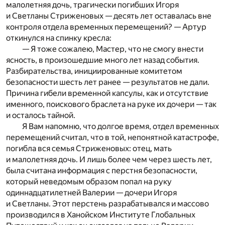
малолетняя дочь, трагически погибших Игоря
и Светланы Стриженовых — десять лет оставалась вне
контроля отдела временных перемещений? — Артур
откинулся на спинку кресла:
— Я тоже сожалею, Мастер, что не смогу внести
ясность, в произошедшие много лет назад события.
Разбирательства, инициированные комитетом
безопасности шесть лет ранее — результатов не дали.
Причина гибели временной капсулы, как и отсутствие
именного, поискового браслета на руке их дочери — так
и осталось тайной.
Я Вам напомню, что долгое время, отдел временных
перемещений считал, что в той, непонятной катастрофе,
погибла вся семья Стриженовых: отец, мать
и малолетняя дочь. И лишь более чем через шесть лет,
была считана информация с перстня безопасности,
который неведомым образом попал на руку
одиннадцатилетней Валерии — дочери Игоря
и Светланы. Этот перстень разрабатывался и массово
производился в Ханойском Институте Глобальных