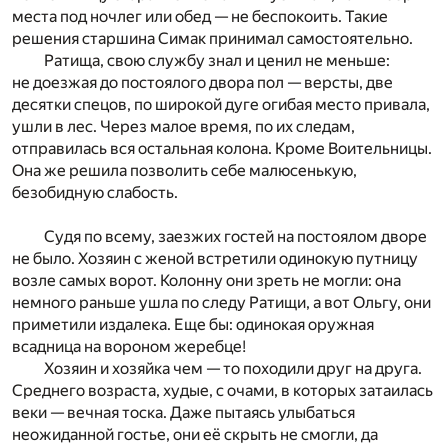
места под ночлег или обед — не беспокоить. Такие
решения старшина Симак принимал самостоятельно.
Ратища, свою службу знал и ценил не меньше:
не доезжая до постоялого двора пол — версты, две
десятки спецов, по широкой дуге огибая место привала,
ушли в лес. Через малое время, по их следам,
отправилась вся остальная колона. Кроме Воительницы.
Она же решила позволить себе малюсенькую,
безобидную слабость.
Судя по всему, заезжих гостей на постоялом дворе
не было. Хозяин с женой встретили одинокую путницу
возле самых ворот. Колонну они зреть не могли: она
немного раньше ушла по следу Ратищи, а вот Ольгу, они
приметили издалека. Еще бы: одинокая оружная
всадница на вороном жеребце!
Хозяин и хозяйка чем — то походили друг на друга.
Среднего возраста, худые, с очами, в которых затаилась
веки — вечная тоска. Даже пытаясь улыбаться
неожиданной гостье, они её скрыть не смогли, да