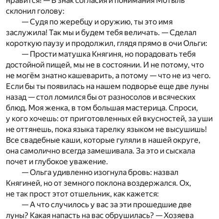
нравится! — В знак согласия и понимания Мотыль
склонил голову:
— Судя по жеребцу и оружию, ты это имя
заслужила! Так мы и будем тебя величать. — Сделал
короткую паузу и продолжил, глядя прямо в очи Ольги:
— Прости матушка Княгиня, но порадовать тебя
достойной пищей, мы не в состоянии. И не потому, что
не могём знатно кашеварить, а потому — что не из чего.
Если бы ты появилась на нашем подворье еще две луны
назад — стол ломился бы от разносолов и всяческих
блюд. Моя женка, в том большая мастерица. Спроси,
у кого хочешь: от приготовленных ей вкусностей, за уши
не оттянешь, пока языка тарелку языком не высушишь!
Все свадебные каши, которые гуляли в нашей округе,
она самолично всегда замешивала. За это и сыскала
почет и глубокое уважение.
— Ольга удивленно изогнула бровь: назвал
Княгиней, но от земного поклона воздержался. Ох,
не так прост этот отшельник, как кажется:
— А что случилось у вас за эти прошедшие две
луны? Какая напасть на вас обрушилась? — Хозяева