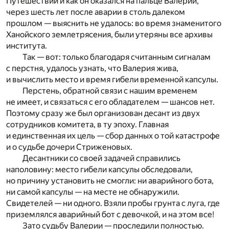
Путешествий и как он оказался на пальце Валерии,
через шесть лет после аварии в столь далеком
прошлом — выяснить не удалось: во время знаменитого
Ханойского землетрясения, были утеряны все архивы
института.
Так — вот: только благодаря считанным сигналам
с перстня, удалось узнать, что Валерия жива,
и вычислить место и время гибели временной капсулы.
Перстень, обратной связи с нашим временем
не имеет, и связаться с его обладателем — шансов нет.
Поэтому сразу же был организован десант из двух
сотрудников комитета, в ту эпоху. Главная
и единственная их цель — сбор данных о той катастрофе
и о судьбе дочери Стриженовых.
Десантники со своей задачей справились
наполовину: место гибели капсулы обследовали,
но причину установить не смогли: ни аварийного бота,
ни самой капсулы — на месте не обнаружили.
Свидетелей — ни одного. Взяли пробы грунта с луга, где
приземлялся аварийный бот с девочкой, и на этом все!
Зато судьбу Валерии — проследили полностью.