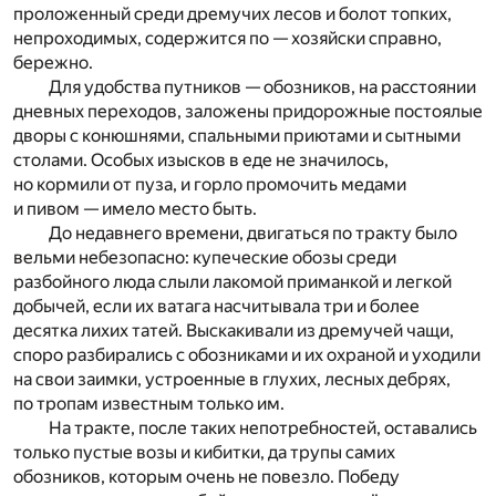
проложенный среди дремучих лесов и болот топких,
непроходимых, содержится по — хозяйски справно,
бережно.
Для удобства путников — обозников, на расстоянии
дневных переходов, заложены придорожные постоялые
дворы с конюшнями, спальными приютами и сытными
столами. Особых изысков в еде не значилось,
но кормили от пуза, и горло промочить медами
и пивом — имело место быть.
До недавнего времени, двигаться по тракту было
вельми небезопасно: купеческие обозы среди
разбойного люда слыли лакомой приманкой и легкой
добычей, если их ватага насчитывала три и более
десятка лихих татей. Выскакивали из дремучей чащи,
споро разбирались с обозниками и их охраной и уходили
на свои заимки, устроенные в глухих, лесных дебрях,
по тропам известным только им.
На тракте, после таких непотребностей, оставались
только пустые возы и кибитки, да трупы самих
обозников, которым очень не повезло. Победу