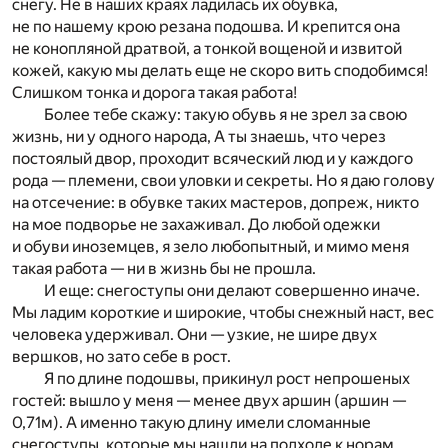
снегу. Не в наших краях ладилась их обувка,
не по нашему крою резана подошва. И крепится она
не конопляной дратвой, а тонкой вощеной и извитой
кожей, какую мы делать еще не скоро вить сподобимся!
Слишком тонка и дорога такая работа!
Более тебе скажу: такую обувь я не зрел за свою
жизнь, ни у одного народа, А ты знаешь, что через
постоялый двор, проходит всяческий люд и у каждого
рода — племени, свои уловки и секреты. Но я даю голову
на отсечение: в обувке таких мастеров, допреж, никто
на мое подворье не захаживал. До любой одежки
и обуви иноземцев, я зело любопытный, и мимо меня
такая работа — ни в жизнь бы не прошла.
И еще: снегоступы они делают совершенно иначе.
Мы ладим короткие и широкие, чтобы снежный наст, вес
человека удерживал. Они — узкие, не шире двух
вершков, но зато себе в рост.
Я по длине подошвы, прикинул рост непрошеных
гостей: вышло у меня — менее двух аршин (аршин —
0,71м). А именно такую длину имели сломанные
снегоступы, которые мы нашли на подходе к норам