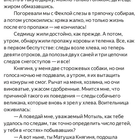
жиром обмазавшись.
Погоревали мы с Феклой слезы в тряпочку собирая,
а потом успокоились: хряка жалко, но только жизнь
после его пропажи — не кончилась!
Седмицу жили достойно, как прежде. А потом,
утром, обнаружили пропажу коровы и теленка. Все, как
в первом беспутстве: следы возле хлева, но теперь
девяти отроков, да полозья двух саней и три цепочки
следов снегоступов — и все!
Княгиня, у меня две сторожевых собаки, но они
голоса ночью не подавали, а утром, я их вытащить
из конуры не смог. Рычат на меня, хозяина, но очи
виноватые, ужасом сдобренные. Мнится мне, что
причиной такого их поведения — следы собачьего
великана, которые вновь я зрел у хлева. Воительница
оживилась:
— А поведай мне, уважаемый Мотыль, как тебе
удалось по следам, так точно определить число детей,
у тебя в «гостях» побывавших?
— А вот ныне, ты Матушка Княгиня, подошла