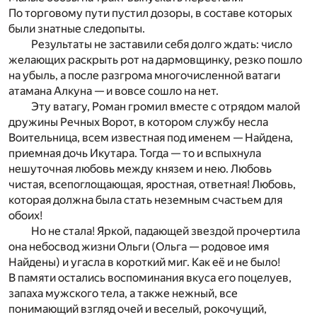
По торговому пути пустил дозоры, в составе которых
были знатные следопыты.
Результаты не заставили себя долго ждать: число
желающих раскрыть рот на дармовщинку, резко пошло
на убыль, а после разгрома многочисленной ватаги
атамана Алкуна — и вовсе сошло на нет.
Эту ватагу, Роман громил вместе с отрядом малой
дружины Речных Ворот, в котором службу несла
Воительница, всем известная под именем — Найдена,
приемная дочь Икутара. Тогда — то и вспыхнула
нешуточная любовь между князем и нею. Любовь
чистая, всепоглощающая, яростная, ответная! Любовь,
которая должна была стать неземным счастьем для
обоих!
Но не стала! Яркой, падающей звездой прочертила
она небосвод жизни Ольги (Ольга — родовое имя
Найдены) и угасла в короткий миг. Как её и не было!
В памяти остались воспоминания вкуса его поцелуев,
запаха мужского тела, а также нежный, все
понимающий взгляд очей и веселый, рокочущий,