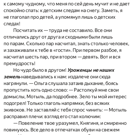
к самому чудному, что меня по сей день мучит и не дает
спокойно спать: к детским следам на снегу. Заметь, я
не глаголал про детей, а упомянул лишь о детских
следах!
Посчитать их — труда не составило. Все они
отличались друг от друга и сходными были лишь
по парам. Сколько пар насчитал, знать столько человек,
и захаживали к тебе в «гости». При первом разбое, я
насчитал шесть пар, при втором — девять. Вот и вся
премудрость!
Но чудо было в другом!
Уроженцы не наших
земель
наведывались к нам: издалече они сюда
нагрянули. — Ольга слушала затаив дыхание, боясь
пропустить хоть одно слово: — Растолкуй мне свои
домыслы, Мотыль, да подробнее. Зело ты мой интерес
подогрел! Только глаголь напрямки, без всяких
экивоков. Не заставляй с тебя спрос чинить: — Мотыль
расправил плечи: взгляд его стал колючим:
— Повеление твое уразумел, Княгиня, и смиренно
повинуюсь. Все дело в отпечатках обуви на свежем