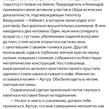
года отсутствовал на Земле, Председатель и Командор
принимали самое активное участие в сборе всяческих
доказательств, подтверждающих гипотезу
Вахрушева! — Кабинет, в котором происходил этот
разговор, был довольно внушительных размеров. В нем
находилось два человека. Один, мужчина солидного
возраста, с густыми, убеленными сединой волосами
до плеч, стоял возле открытого настежь окна
с запотевшим стаканом тоника в руке. Другой,
моложавый, сидел в глубоком, мягком кресле перед
низким, изящным столиком, собранного из блестящих
металлических конструкций. На столешнице,
вырезанной из цельного кристалла горного хрусталя,
одиноко стояла чашка остывшего кофе. Именно он
отзывался на имя — Артур. Оба были одеты в легкие,
светлые костюмы.
Седоволосый сделал приличный глоток терпкого
напитка и поставил бокал на подоконник:
— Но вот в чем я, к сожалению, должен тебе
признаться, Артур, что мне совершенно непонятно, как