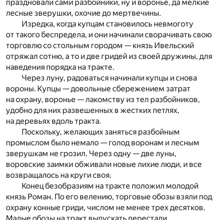
праздновали сами разбойники, ну и вороньё, да мелкие
лесные зверушки, охочие до мертвечины.
Изредка, когда купцам становилось невмоготу
от такого беспредела, и они начинали сворачивать свою
торговлю со стольным городом — князь Ивельский
отряжал сотню, а то и две гридей из своей дружины, для
наведения порядка на тракте.
Через луну, радоваться начинали купцы и снова
вороны. Купцы — довольные сбережением затрат
на охрану, воронье — лакомству из тел разбойников,
удобно для них развешенных в жестких петлях,
на деревьях вдоль тракта.
Поскольку, желающих заняться разбойным
промыслом было немало — голод воронам и лесным
зверушкам не грозил. Через одну — две луны,
воровские заимки обживали новые лихие люди, и все
возвращалось на круги своя.
Конец безобразиям на тракте положил молодой
князь Роман. По его велению, торговые обозы взяли под
охрану конные гриди, числом не менее трех десятков.
Малые обозы на тракт выпускать перестали.