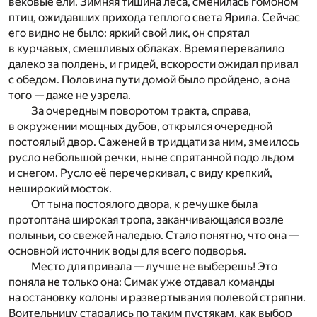
вековые ели. Зимняя тишина леса, сменилась гомоном
птиц, ожидавших прихода теплого света Ярила. Сейчас
его видно не было: яркий свой лик, он спрятал
в курчавых, смешливых облаках. Время перевалило
далеко за полдень, и гридей, вскорости ожидал привал
с обедом. Половина пути домой было пройдено, а она
того — даже не узрела.
За очередным поворотом тракта, справа,
в окружении мощных дубов, открылся очередной
постоялый двор. Саженей в тридцати за ним, змеилось
русло небольшой речки, ныне спрятанной подо льдом
и снегом. Русло её перечеркивал, с виду крепкий,
неширокий мосток.
От тына постоялого двора, к речушке была
протоптана широкая тропа, заканчивающаяся возле
полыньи, со свежей наледью. Стало понятно, что она —
основной источник воды для всего подворья.
Место для привала — лучше не выберешь! Это
поняла не только она: Симак уже отдавал команды
на остановку колоны и развертывания полевой стряпни.
Воительницу старались по таким пустякам, как выбор