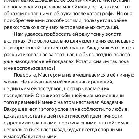
по пользованию резаком малой мощности, каким — то
образом попавшим в её руки после катастрофы. Но она
приобретенными способностями, пользуется крайне
редко: только в случаях экстремальных ситуаций.
Нам удалось подбросить ей одну тонну золота
в слитках. Это было сделано для укрепления её, недавно
приобретенной, княжеской власти. Академик Вахрушев
раскритиковал нас за этот шаг, но было поздно: золото
уже находилось в её подвалах. Кстати: она им так пока
и не воспользовалась!
Поверьте, Мастер: мы не вмешиваемся в её личную
жизнь. Не навязываем ей жизненных решений,
не диктуем ей поступков, не открываем ей их
последствий. Она живет обычной жизнью женщины
того времени! Именно на этом настаивал Академик
Вахрушев: если этого условия не соблюсти, то любые
доказательства нашей генетической идентичности
с древними славянами, проживающими на этой земле
несколько тысяч лет назад, будут всегда спорными
и малоубедительными.