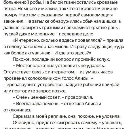
больничной робы. На белой ткани остались кровавые
пятна. Немного и мелкие, так что от кровотечения не
помру. На этом с оказанием первой самопомощи я
закончил. На затылке обнаружилась обычная шишка, а
дальше ковырять грязными пальцами открытые раны,
пускай даже меленькие – последнее дело.
«Интересно, сколько я здесь провалялся? – пришла
в голову закономерная мысль. И сразу следующая, куда
как более актуальная: – И где это здесь?»
Похоже, последний вопрос я произнёс вслух.
– Местоположение установить не удалось.
Отсутствует связь с интернетом, – из умных часов
прозвенел колокольчиком голос Алисы. –
Перезагрузите устройство, найдите рабочий вай-фай
или повторите запрос позже.
– Очень ценный совет, – проворчал я.
– Всегда рада помочь, – ответила Алиса и
отключилась.
Сарказм в моей реплике, она, похоже, не уловила.
Очевидно, придётся выгребать самому – узнавать,
что стряслось, и просить помощи не у кого. Но прежде я