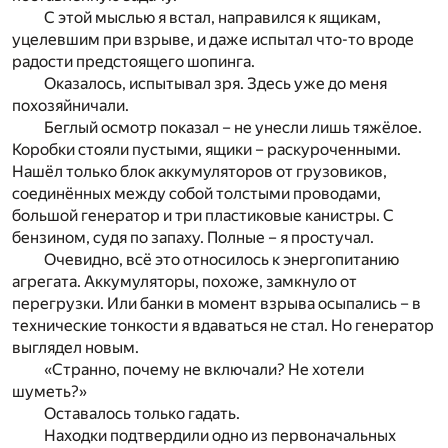
С этой мыслью я встал, направился к ящикам,
уцелевшим при взрыве, и даже испытал что-то вроде
радости предстоящего шопинга.
Оказалось, испытывал зря. Здесь уже до меня
похозяйничали.
Беглый осмотр показал – не унесли лишь тяжёлое.
Коробки стояли пустыми, ящики – раскуроченными.
Нашёл только блок аккумуляторов от грузовиков,
соединённых между собой толстыми проводами,
большой генератор и три пластиковые канистры. С
бензином, судя по запаху. Полные – я простучал.
Очевидно, всё это относилось к энергопитанию
агрегата. Аккумуляторы, похоже, замкнуло от
перегрузки. Или банки в момент взрыва осыпались – в
технические тонкости я вдаваться не стал. Но генератор
выглядел новым.
«Странно, почему не включали? Не хотели
шуметь?»
Оставалось только гадать.
Находки подтвердили одно из первоначальных