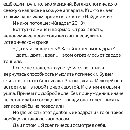
ещё один труп, только женский. Взгляд споткнулся о
свежую надпись на кожухе аппарата. Кто-то вывел
тонким пальчиком прямо по копоти: «Найди меня».
И ниже потолще: «Квадрат 20–3».
Вот тут-то меня и накрыло. Страх, злость,
непонимание происходящего выплеснулись в
истерическом крике.
– Да вы издеваетесь?! Какой к хренам квадрат?
– драт… драт… драт… – эхом отразилось от сводов
тоннеля.
Яснее не стало, зато улетучился негатив и
вернулась способность мыслить логически. Будем
считать, что это Аня писала. Значит, жива. И людей она
встретила – второй почерк другой. И с этими людьми
ушла. Причём по доброй воле, без принуждения, иначе
не оставила бы сообщение. Попади она в плен, писать
записки ей бы не позволили.
Но где искать этот долбаный квадрат и что он такое
вообще, оставалось вопросом.
Да и потом… Я скептически осмотрел себя.