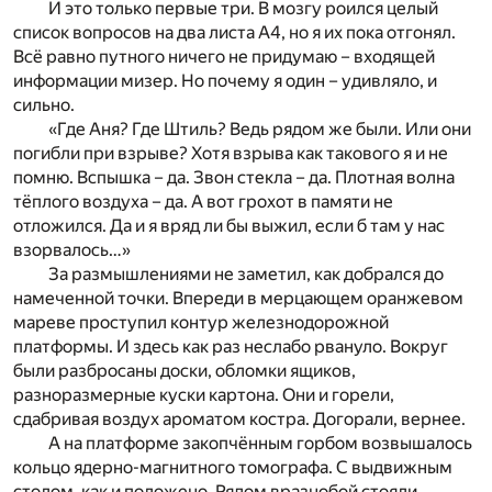
И это только первые три. В мозгу роился целый
список вопросов на два листа А4, но я их пока отгонял.
Всё равно путного ничего не придумаю – входящей
информации мизер. Но почему я один – удивляло, и
сильно.
«Где Аня? Где Штиль? Ведь рядом же были. Или они
погибли при взрыве? Хотя взрыва как такового я и не
помню. Вспышка – да. Звон стекла – да. Плотная волна
тёплого воздуха – да. А вот грохот в памяти не
отложился. Да и я вряд ли бы выжил, если б там у нас
взорвалось…»
За размышлениями не заметил, как добрался до
намеченной точки. Впереди в мерцающем оранжевом
мареве проступил контур железнодорожной
платформы. И здесь как раз неслабо рвануло. Вокруг
были разбросаны доски, обломки ящиков,
разноразмерные куски картона. Они и горели,
сдабривая воздух ароматом костра. Догорали, вернее.
А на платформе закопчённым горбом возвышалось
кольцо ядерно-магнитного томографа. С выдвижным
столом, как и положено. Рядом вразнобой стояли