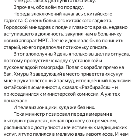
Мне досталось два пункта по списку.
Впрочем, обо всём по порядку.
Череда злоключений началась с китайского
гаджета. С очень большого китайского гаджета.
Городской минздрав с подачи главного врача, недавно
вступившего в должность, закупил нам в больничку
новый аппарат МРТ. Легче и дешевле было починить
старый, но его предпочли потихоньку списать.
В тот злополучный день я только вышел из отпуска,
поэтому пропустил чехарду с установкой и
пусконаладкой томографа. Попал с корабля прямо на
бал. Хмурый заведующий вместо приветствия сунул
мне в руки толстенный талмуд, испещрённый паучками
китайской письменности, сказал: «Разбирайся» – и
присоединился к министерской комиссии. А уж тех
понаехало…
И телевизионщики, куда же без них.
Пока министр позировал перед камерами в
выгодных ракурсах, вещал про ногу со временем,
распинался о доступности качественных медицинских
услуг, я тупо пялился в мелкую вязь иероглифов. И чем