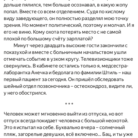
дольше пялился, тем больше осознавал, в какую жопу
попал. Вместе со всем отделением. Судя по кислому
виду заведующего, он полностью разделял мою точку
зрения. Но момент политический, поэтому и молчал. И я
его не виню. Кому охота потерять место с не самой
плохой по большому счёту зарплатой?
Минут через двадцать высокие гости закончили с
показухой и вместе с больничным начальством ушли
отмечать событие в узком кругу. Телевизионщики тоже
свернулись. В кабинете остались только я, медсестра-
лаборантка Анечка и бедолага по фамилии Штиль – наш
первый пациент за сегодня. Он пришёл обследовать
шейный отдел позвоночника – остеохондроз, видите ли,
у него обострился.
* * *
Человек может мгновенно выйти из отпуска, но вот
отпуск всегда покидает человека с большой неохотой.
Это я испытал на себе. Буквально вчера – солнечный
пляж, загорелые девушки, всё включено… Бац, и ты уже