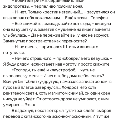
– Водитель ритма, сердечный клапан,
эндопротезы, – терпеливо пояснила она.
– Н-нет. Только крестик нательный… – засуетился он
и захлопал себя по карманам. – Ещё ключи… Телефон.
– Всё снимайте, выкладывайте вот сюда, – кивнула
она на кушетку и, заметив смущение на лице пациента,
улыбнулась. – Да не переживайте вы, у нас не воруют.
Замкнутые пространства как переносите?
– Н-не очень, – признался Штиль и виновато
потупился.
– Ничего страшного, – приободрила его девушка. –
Я буду рядом, если станет невмоготу, просто скажите.
«Господи, ты ещё и клаустрофоб, – чуть не
вырвалось у меня. – И чего тебе дома не болелось?
Вкинул бы таблетку-другую, намазался апизатроном, в
пуховый платок завернулся… Хондроз, его хоть
рентгеном свети, хоть магнитом снимай, он один хрен
никуда не уйдёт. От остеохондроза не умирают, с ним
умирают… Эх…»
Я вздохнул, нехотя открыл гугл-транслейт, выбрал
перевод с китайского на исконно-посконный. И тут же