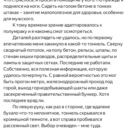
поднялся на ноги. Сидеть на голом бетоне в тонких
штанах – занятие малополезное для здоровья, особенно
для мужского.
К тому времени зрение адаптировалось к
полумраку и я наконец смог осмотреться.
Деталей разглядеть не удалось, но по первому
впечатлению меня закинуло в какой-то тоннель. Сверху
сводчатый потолок, на полу бетон, рельсы, шпалы, по
стенам кишки проводов, распределительные щиты и
лампы в защитных сетках. Последние не работали.
Собственно, вся полезная информация, которую
удалось почерпнуть. С равной вероятностью это мог
быть прогон метро, железнодорожный проход под
горой, выход горнодобывающей шахты или даже
засекреченный правительственный бункер. Хотя
последнее вряд ли.
По левую руку, как раз в стороне, где вдалеке
бухало что-то непонятное, тоннель скрывался в
кромешной темноте, а вот справа пробивался
рассеянный свет. Выбор очевиден – мне туда.