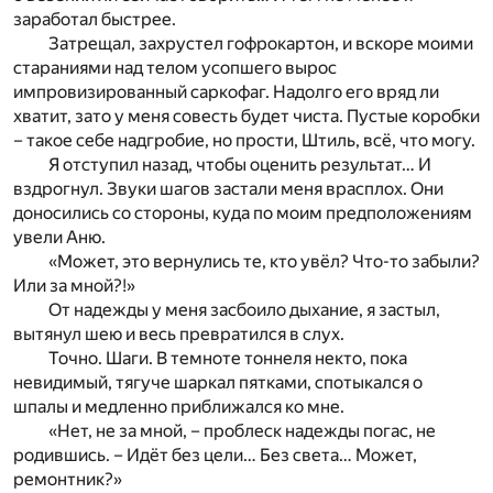
заработал быстрее.
Затрещал, захрустел гофрокартон, и вскоре моими
стараниями над телом усопшего вырос
импровизированный саркофаг. Надолго его вряд ли
хватит, зато у меня совесть будет чиста. Пустые коробки
– такое себе надгробие, но прости, Штиль, всё, что могу.
Я отступил назад, чтобы оценить результат… И
вздрогнул. Звуки шагов застали меня врасплох. Они
доносились со стороны, куда по моим предположениям
увели Аню.
«Может, это вернулись те, кто увёл? Что-то забыли?
Или за мной?!»
От надежды у меня засбоило дыхание, я застыл,
вытянул шею и весь превратился в слух.
Точно. Шаги. В темноте тоннеля некто, пока
невидимый, тягуче шаркал пятками, спотыкался о
шпалы и медленно приближался ко мне.
«Нет, не за мной, – проблеск надежды погас, не
родившись. – Идёт без цели… Без света… Может,
ремонтник?»