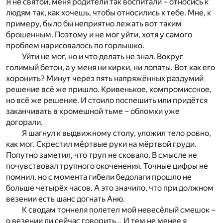
Я не святой, меня родители так воспитали – относись к
людям так, как хочешь, чтобы относились к тебе. Мне, к
примеру, было бы неприятно лежать вот таким
брошенным. Поэтому и не мог уйти, хотя у самого
проблем нарисовалось по горлышко.
Уйти не мог, но и что делать не знал. Вокруг
голимый бетон, а у меня ни кирки, ни лопаты. Вот как его
хоронить? Минут через пять напряжённых раздумий
решение всё же пришло. Кривенькое, компромиссное,
но всё же решение. И стоило поспешить или придётся
заканчивать в кромешной тьме – обломки уже
догорали.
Я шагнул к выдвижному столу, уложил тело ровно,
как мог. Скрестил мёртвые руки на мёртвой груди.
Попутно заметил, что труп не сковало. В смысле не
почувствовал трупного окоченения. Точные цифры не
помнил, но с момента гибели бедолаги прошло не
больше четырёх часов. А это значило, что при должном
везении есть шанс догнать Аню.
К сводам тоннеля полетел мой невесёлый смешок –
о везении ли сейчас говорить… И тем не менее я