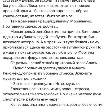
суставах – думал, он вскочит и атакует вновь. Слава
богу, ошибся. Лёжа на спине, мертвяк не проявил
прежней прыти – бестолково ворочался, дёргал
конечностями, но встать быстро не мог.
Тем временем я решал дилемму. Моральную.
Противника сейчас бы добить…
Мешал целый ряд объективных причин. Во-первых,
я доктор и убивать людей не обучен. Во-вторых, бить
лежачего нехорошо. А в-третьих, я тупо боялся к нему
приближаться. Даже на расстояние вытянутой руки. Но
и ждать, пока он очухается, было бы глупо. Фортуна
подарила мне фору, грех не воспользоваться…
От размышлений отвлёк приторный голос Алисы:
– Пульс превысил двести ударов в минуту.
Рекомендую понизить уровень стресса. Включить
музыку для релаксации?
– Заткнись! – рявкнул я. – Не до музыки!
Единственное, что понизит уровень стресса, –
окончательная смерть зомбака. Но мне не хватало духа
спуститься и разбить ему череп.
К счастью, инстинкт выживания работал без участия