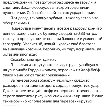
предположений: псевдотомограф здесь не забыли, а
спрятали. Заодно оборудовали схрон со всякими
нужностями. Сейчас большей частью украденными.
Я от досады скрипнул зубами – такое чувство, что
обокрали меня.
Пошерудив минут десять, всё же раздобыл кое-что
ценное: запечатанную бутылку с водой на 0,33 литра,
газовую горелку с почти полным баллоном и усиленный
гвоздодёр. Увесистый, новый – краска ещё блестела
вызывающе-красным. Вероятно, им тару вскрывали, да
оставили впопыхах.
Спасибо, мне пригодится.
Я взвесил изогнутую железяку в руке, улыбнулся –
на ум пришёл Гордон Фримен, персонаж из Халф Лайф.
Упаси меня Бог от таких приключений.
За генератором обнаружился ящик средних
размеров, при виде которого сердце пропустило удар.
Даже скорее не ящик – кофр из шершавого зеленовато-
серого пластика с рисунком снежинки на крышке. В кино
такие обычно использовали для перевозки крутых