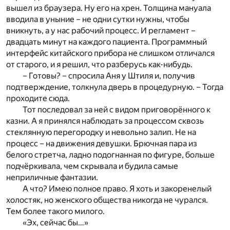
вышел из браузера. Ну его на хрен. Толщина мануала
вводила в уныние – не одни сутки нужны, чтобы
вникнуть, а у нас рабочий процесс. И регламент –
двадцать минут на каждого пациента. Программный
интерфейс китайского прибора не слишком отличался
от старого, и я решил, что разберусь как-нибудь.
– Готовы? – спросила Аня у Штиля и, получив
подтверждение, толкнула дверь в процедурную. – Тогда
проходите сюда.
Тот последовал за ней с видом приговорённого к
казни. А я принялся наблюдать за процессом сквозь
стеклянную перегородку и невольно залип. Не на
процесс – на движения девушки. Брючная пара из
белого стретча, ладно подогнанная по фигуре, больше
подчёркивала, чем скрывала и будила самые
неприличные фантазии.
А что? Имею полное право. Я хоть и закоренелый
холостяк, но женского общества никогда не чурался.
Тем более такого милого.
«Эх, сейчас бы…»