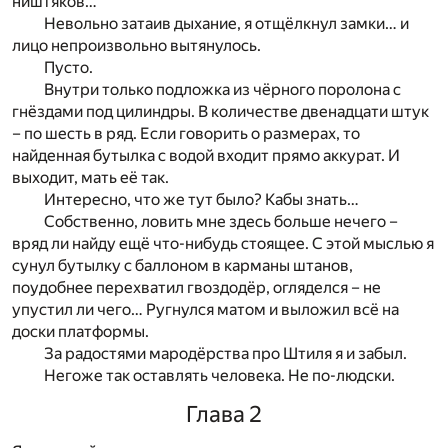
ништяков…
Невольно затаив дыхание, я отщёлкнул замки… и
лицо непроизвольно вытянулось.
Пусто.
Внутри только подложка из чёрного поролона с
гнёздами под цилиндры. В количестве двенадцати штук
– по шесть в ряд. Если говорить о размерах, то
найденная бутылка с водой входит прямо аккурат. И
выходит, мать её так.
Интересно, что же тут было? Кабы знать…
Собственно, ловить мне здесь больше нечего –
вряд ли найду ещё что-нибудь стоящее. С этой мыслью я
сунул бутылку с баллоном в карманы штанов,
поудобнее перехватил гвоздодёр, огляделся – не
упустил ли чего… Ругнулся матом и выложил всё на
доски платформы.
За радостями мародёрства про Штиля я и забыл.
Негоже так оставлять человека. Не по-людски.
Глава 2