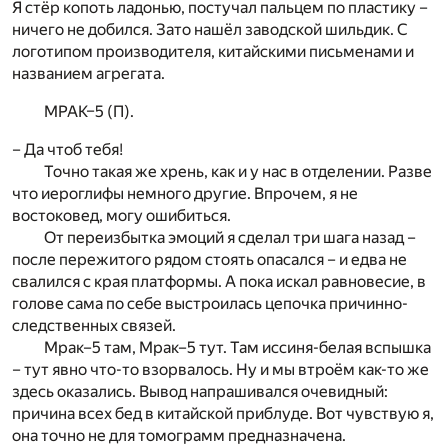
Я стёр копоть ладонью, постучал пальцем по пластику –
ничего не добился. Зато нашёл заводской шильдик. С
логотипом производителя, китайскими письменами и
названием агрегата.
МРАК–5 (П).
– Да чтоб тебя!
Точно такая же хрень, как и у нас в отделении. Разве
что иероглифы немного другие. Впрочем, я не
востоковед, могу ошибиться.
От переизбытка эмоций я сделал три шага назад –
после пережитого рядом стоять опасался – и едва не
свалился с края платформы. А пока искал равновесие, в
голове сама по себе выстроилась цепочка причинно-
следственных связей.
Мрак–5 там, Мрак–5 тут. Там иссиня-белая вспышка
– тут явно что-то взорвалось. Ну и мы втроём как-то же
здесь оказались. Вывод напрашивался очевидный:
причина всех бед в китайской приблуде. Вот чувствую я,
она точно не для томограмм предназначена.