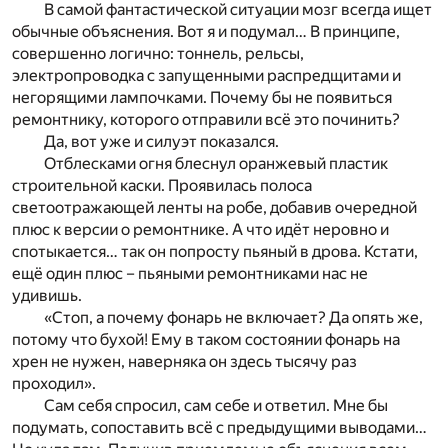
В самой фантастической ситуации мозг всегда ищет
обычные объяснения. Вот я и подумал… В принципе,
совершенно логично: тоннель, рельсы,
электропроводка с запущенными распредщитами и
негорящими лампочками. Почему бы не появиться
ремонтнику, которого отправили всё это починить?
Да, вот уже и силуэт показался.
Отблесками огня блеснул оранжевый пластик
строительной каски. Проявилась полоса
светоотражающей ленты на робе, добавив очередной
плюс к версии о ремонтнике. А что идёт неровно и
спотыкается… так он попросту пьяный в дрова. Кстати,
ещё один плюс – пьяными ремонтниками нас не
удивишь.
«Стоп, а почему фонарь не включает? Да опять же,
потому что бухой! Ему в таком состоянии фонарь на
хрен не нужен, наверняка он здесь тысячу раз
проходил».
Сам себя спросил, сам себе и ответил. Мне бы
подумать, сопоставить всё с предыдущими выводами…