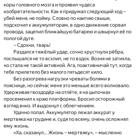
коры головного мозга и проявил чудеса
изобретательности. Как я придумал следующий ход –
убей меня, не пойму. Словно по наитию свыше,
подскочил к аккумуляторам, в одно движение сорвал
провода, зацепил ближайшую батарею и швырнул её по
пологой дуге.
– Сдохни, тварь!
Раздался тяжёлый удар, сочно хрустнули рёбра,
послышался не то всхлип, не то вздох. Возня не затихла,
но стала не такой активной. Ага, поактивничай тут, когда
тебе прилетело без малого пятьдесят кило.
Без разогрева нагрузки чреваты болями в
пояснице, но сейчас меня это меньше всего волновало.
Удерживая гвоздодёр на отлёте, я на цыпочках
просеменил к краю платформы. Бросил осторожный
взгляд вниз. И выдохнул с облегчением.
Удачно попал. Аккумулятор лежал аккурат у
мертвяка на грудине и, судя по всему, очень осложнял
ему жизнь.
«Ха, сказанул… Жизнь – мертвяку», – мысленно