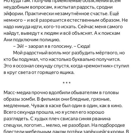
Но куда там. Получив приемлемые объяснения всем
неудобным вопросам, я испытал радость, сродни
эйфории. Практически незамутнённое счастье. Ещё
немного – и всё разрешится естественным образом. Не
надо никуда идти, кого-то искать. Сейчас меня самого
найдут, выведут к людям и всё объяснят. А к поискам
Ани подключим полицию.
– Эй! – заорал я в голосину. – Сюда!
Мой радостный вопль мог разбудить мёртвого, но
кто бы подумал, что настолько буквально получится.
Это я осознал секунду спустя, когда «ремонтник» ступил
в круг света от горящего ящика.
* * *
Масс-медиа прочно вдолбили обывателям в головы
образы зомби. В фильмах они бледные, грязные,
медленные. Чувак в каске был один в один, как в кино.
Всего секунда прошла, но я успел его хорошо
разглядеть. С худых плеч свисала синяя рванина
спецухи, логотип… мелко, не разобрал. На подбородке
блестели мебельным лаком потёки запёкшейся крови. В