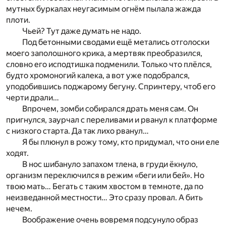
мутных буркалах неугасимым огнём пылала жажда
плоти.
Чьей? Тут даже думать не надо.
Под бетонными сводами ещё метались отголоски
моего заполошного крика, а мертвяк преобразился,
словно его исподтишка подменили. Только что плёлся,
будто хромоногий калека, а вот уже подобрался,
уподобившись поджарому бегуну. Спринтеру, чтоб его
черти драли…
Впрочем, зомби собирался драть меня сам. Он
пригнулся, заурчал с переливами и рванул к платформе
с низкого старта. Да так лихо рванул…
Я бы плюнул в рожу тому, кто придумал, что они еле
ходят.
В нос шибануло запахом тлена, в груди ёкнуло,
организм переключился в режим «беги или бей». Но
твою мать… Бегать с таким хвостом в темноте, да по
неизведанной местности… Это сразу провал. А бить
нечем.
Воображение очень вовремя подсунуло образ