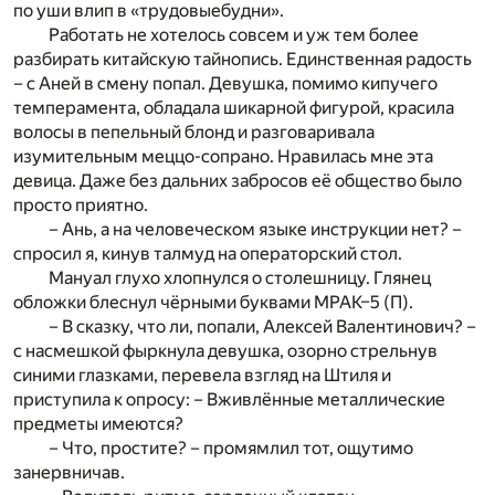
по уши влип в «трудовыебудни».
Работать не хотелось совсем и уж тем более
разбирать китайскую тайнопись. Единственная радость
– с Аней в смену попал. Девушка, помимо кипучего
темперамента, обладала шикарной фигурой, красила
волосы в пепельный блонд и разговаривала
изумительным меццо-сопрано. Нравилась мне эта
девица. Даже без дальних забросов её общество было
просто приятно.
– Ань, а на человеческом языке инструкции нет? –
спросил я, кинув талмуд на операторский стол.
Мануал глухо хлопнулся о столешницу. Глянец
обложки блеснул чёрными буквами МРАК–5 (П).
– В сказку, что ли, попали, Алексей Валентинович? –
с насмешкой фыркнула девушка, озорно стрельнув
синими глазками, перевела взгляд на Штиля и
приступила к опросу: – Вживлённые металлические
предметы имеются?
– Что, простите? – промямлил тот, ощутимо
занервничав.