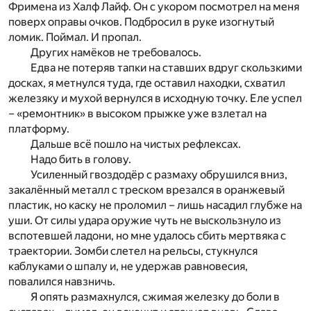
Фримена из Халф Лайф. Он с укором посмотрел на меня
поверх оправы очков. Подбросил в руке изогнутый
ломик. Поймал. И пропал.
Других намёков не требовалось.
Едва не потеряв тапки на ставших вдруг скользкими
досках, я метнулся туда, где оставил находки, схватил
железяку и мухой вернулся в исходную точку. Еле успел
– «ремонтник» в высоком прыжке уже взлетал на
платформу.
Дальше всё пошло на чистых рефлексах.
Надо бить в голову.
Усиленный гвоздодёр с размаху обрушился вниз,
закалённый металл с треском врезался в оранжевый
пластик, но каску не проломил – лишь насадил глубже на
уши. От силы удара оружие чуть не выскользнуло из
вспотевшей ладони, но мне удалось сбить мертвяка с
траектории. Зомби слетел на рельсы, стукнулся
каблуками о шпалу и, не удержав равновесия,
повалился навзничь.
Я опять размахнулся, сжимая железку до боли в