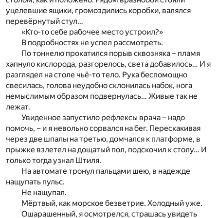
уцелевшие ящики, громоздились коробки, валялся
перевёрнутый стул…
«Кто-то себе рабочее место устроил?»
В подробностях не успел рассмотреть.
По тоннелю прокатился порыв сквозняка – пламя
хапнуло кислорода, разгорелось, света добавилось… И я
разглядел на столе чьё-то тело. Рука беспомощно
свесилась, голова неудобно склонилась набок, нога
немыслимым образом подвернулась… Живые так не
лежат.
Увиденное запустило рефлексы врача – надо
помочь, – и я невольно сорвался на бег. Перескакивая
через две шпалы на третью, домчался к платформе, в
прыжке взлетел на дощатый пол, подскочил к столу… И
только тогда узнал Штиля.
На автомате тронул пальцами шею, в надежде
нащупать пульс.
Не нащупал.
Мёртвый, как морское безветрие. Холодный уже.
Ошарашенный, я осмотрелся, страшась увидеть