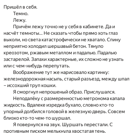
Пришёл в себя.
Темно.
Лежу.
Причём лежу точно не у себя в кабинете. Да и
насчёт темноты… Не сказать чтобы прямо хоть глаз
выколи, но света катастрофически не хватало. Спину
неприятно холодил шершавый бетон. Тянуло
креозотом, ржавым металлом и падалью. Падалью
застарелой. Запахи характерные, их сложно не узнать
или с чем-нибудь перепутать.
Воображение тут же нарисовало картинку:
железнодорожная насыпь, старый разъезд, между шпал
– иссохший труп кошки.
Я сморгнул непрошеный образ. Прислушался.
Неподалёку с размеренностью метронома капала
жидкость. Вдалеке изредка бухало, словно кто-то
упорный долбился головой в железную дверь. Совсем
близко кто-то чем-то шуршал.
Я повернулся на звук. Шуршать перестали. С
противным писком мелькнула хвостатая тень.