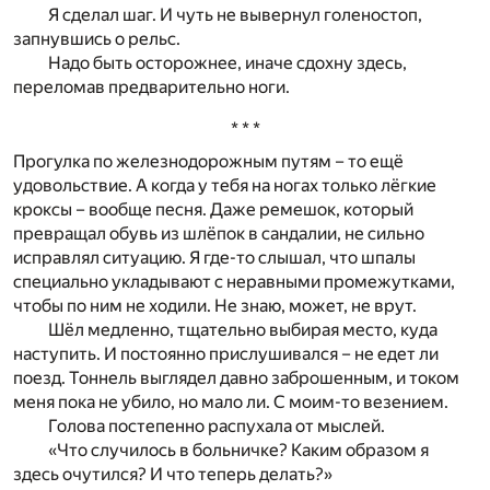
Я сделал шаг. И чуть не вывернул голеностоп,
запнувшись о рельс.
Надо быть осторожнее, иначе сдохну здесь,
переломав предварительно ноги.
* * *
Прогулка по железнодорожным путям – то ещё
удовольствие. А когда у тебя на ногах только лёгкие
кроксы – вообще песня. Даже ремешок, который
превращал обувь из шлёпок в сандалии, не сильно
исправлял ситуацию. Я где-то слышал, что шпалы
специально укладывают с неравными промежутками,
чтобы по ним не ходили. Не знаю, может, не врут.
Шёл медленно, тщательно выбирая место, куда
наступить. И постоянно прислушивался – не едет ли
поезд. Тоннель выглядел давно заброшенным, и током
меня пока не убило, но мало ли. С моим-то везением.
Голова постепенно распухала от мыслей.
«Что случилось в больничке? Каким образом я
здесь очутился? И что теперь делать?»