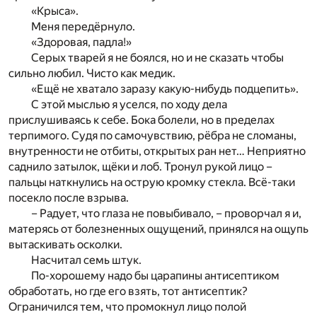
«Крыса».
Меня передёрнуло.
«Здоровая, падла!»
Серых тварей я не боялся, но и не сказать чтобы
сильно любил. Чисто как медик.
«Ещё не хватало заразу какую-нибудь подцепить».
С этой мыслью я уселся, по ходу дела
прислушиваясь к себе. Бока болели, но в пределах
терпимого. Судя по самочувствию, рёбра не сломаны,
внутренности не отбиты, открытых ран нет… Неприятно
саднило затылок, щёки и лоб. Тронул рукой лицо –
пальцы наткнулись на острую кромку стекла. Всё-таки
посекло после взрыва.
– Радует, что глаза не повыбивало, – проворчал я и,
матерясь от болезненных ощущений, принялся на ощупь
вытаскивать осколки.
Насчитал семь штук.
По-хорошему надо бы царапины антисептиком
обработать, но где его взять, тот антисептик?
Ограничился тем, что промокнул лицо полой