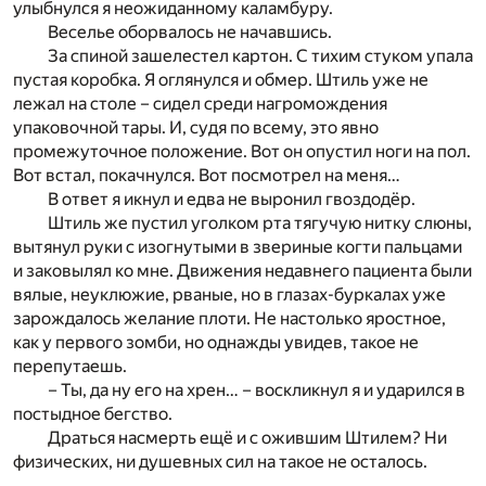
улыбнулся я неожиданному каламбуру.
Веселье оборвалось не начавшись.
За спиной зашелестел картон. С тихим стуком упала
пустая коробка. Я оглянулся и обмер. Штиль уже не
лежал на столе – сидел среди нагромождения
упаковочной тары. И, судя по всему, это явно
промежуточное положение. Вот он опустил ноги на пол.
Вот встал, покачнулся. Вот посмотрел на меня…
В ответ я икнул и едва не выронил гвоздодёр.
Штиль же пустил уголком рта тягучую нитку слюны,
вытянул руки с изогнутыми в звериные когти пальцами
и заковылял ко мне. Движения недавнего пациента были
вялые, неуклюжие, рваные, но в глазах-буркалах уже
зарождалось желание плоти. Не настолько яростное,
как у первого зомби, но однажды увидев, такое не
перепутаешь.
– Ты, да ну его на хрен… – воскликнул я и ударился в
постыдное бегство.
Драться насмерть ещё и с ожившим Штилем? Ни
физических, ни душевных сил на такое не осталось.