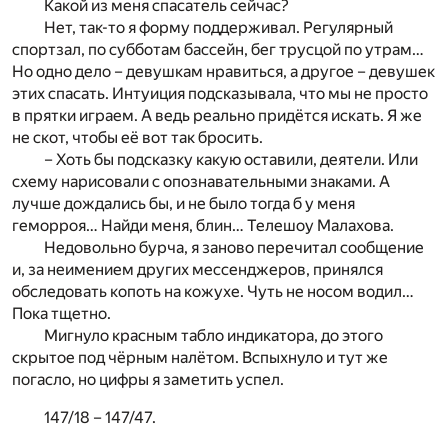
Какой из меня спасатель сейчас?
Нет, так-то я форму поддерживал. Регулярный
спортзал, по субботам бассейн, бег трусцой по утрам…
Но одно дело – девушкам нравиться, а другое – девушек
этих спасать. Интуиция подсказывала, что мы не просто
в прятки играем. А ведь реально придётся искать. Я же
не скот, чтобы её вот так бросить.
– Хоть бы подсказку какую оставили, деятели. Или
схему нарисовали с опознавательными знаками. А
лучше дождались бы, и не было тогда б у меня
геморроя… Найди меня, блин… Телешоу Малахова.
Недовольно бурча, я заново перечитал сообщение
и, за неимением других мессенджеров, принялся
обследовать копоть на кожухе. Чуть не носом водил…
Пока тщетно.
Мигнуло красным табло индикатора, до этого
скрытое под чёрным налётом. Вспыхнуло и тут же
погасло, но цифры я заметить успел.
147/18 – 147/47.