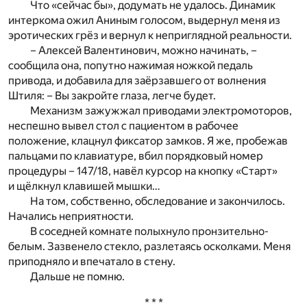
Что «сейчас бы», додумать не удалось. Динамик
интеркома ожил Аниным голосом, выдернул меня из
эротических грёз и вернул к неприглядной реальности.
– Алексей Валентинович, можно начинать, –
сообщила она, попутно нажимая ножкой педаль
привода, и добавила для заёрзавшего от волнения
Штиля: – Вы закройте глаза, легче будет.
Механизм зажужжал приводами электромоторов,
неспешно вывел стол с пациентом в рабочее
положение, клацнул фиксатор замков. Я же, пробежав
пальцами по клавиатуре, вбил порядковый номер
процедуры – 147/18, навёл курсор на кнопку «Старт»
и щёлкнул клавишей мышки…
На том, собственно, обследование и закончилось.
Начались неприятности.
В соседней комнате полыхнуло пронзительно-
белым. Зазвенело стекло, разлетаясь осколками. Меня
приподняло и впечатало в стену.
Дальше не помню.
* * *