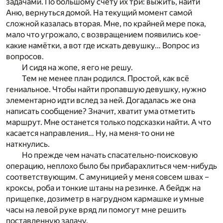
задачами. По большому счёту их три: выжить, найти
Аню, вернуться домой. На текущий момент самой
сложной казалась вторая. Мне, по крайней мере пока,
мало что угрожало, с возвращением появились кое-
какие намётки, а вот где искать девушку… Вопрос из
вопросов.
И сидя на жопе, я его не решу.
Тем не менее план родился. Простой, как всё
гениальное. Чтобы найти пропавшую девушку, нужно
элементарно идти вслед за ней. Догадалась же она
написать сообщение? Значит, хватит ума отметить
маршрут. Мне останется только подсказки найти. А что
касается направления… Ну, на меня-то они не
наткнулись.
Но прежде чем начать спасательно-поисковую
операцию, неплохо было бы прибарахлиться чем-нибудь
соответствующим. С амуницией у меня совсем швах –
кроксы, роба и тонкие штаны на резинке. А бейдж на
прищепке, дозиметр в нагрудном кармашке и умные
часы на левой руке вряд ли помогут мне решить
поставленную задачу.