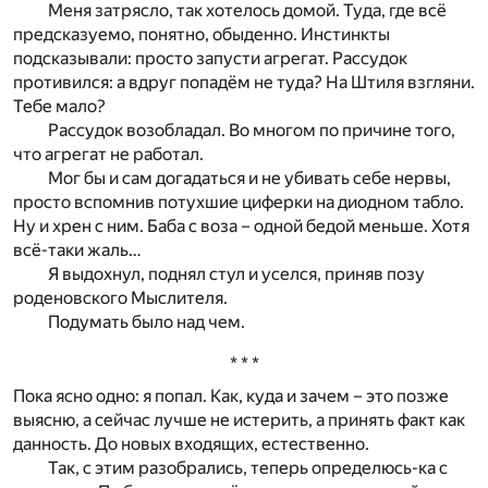
Меня затрясло, так хотелось домой. Туда, где всё
предсказуемо, понятно, обыденно. Инстинкты
подсказывали: просто запусти агрегат. Рассудок
противился: а вдруг попадём не туда? На Штиля взгляни.
Тебе мало?
Рассудок возобладал. Во многом по причине того,
что агрегат не работал.
Мог бы и сам догадаться и не убивать себе нервы,
просто вспомнив потухшие циферки на диодном табло.
Ну и хрен с ним. Баба с воза – одной бедой меньше. Хотя
всё-таки жаль…
Я выдохнул, поднял стул и уселся, приняв позу
роденовского Мыслителя.
Подумать было над чем.
* * *
Пока ясно одно: я попал. Как, куда и зачем – это позже
выясню, а сейчас лучше не истерить, а принять факт как
данность. До новых входящих, естественно.
Так, с этим разобрались, теперь определюсь-ка с