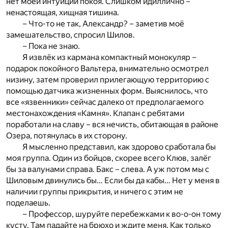
нет моей интуиции покоя. Слишком идиллично –
ненастоящая, хищная тишина.
– Что-то не так, Александр? – заметив моё
замешательство, спросил Шилов.
– Пока не знаю.
Я извлёк из кармана компактный монокуляр –
подарок покойного Вальтера, внимательно осмотрел
низину, затем проверил прилегающую территорию с
помощью датчика жизненных форм. Выяснилось, что
все «язвенники» сейчас далеко от предполагаемого
местонахождения «Камня». Клапан с ребятами
поработали на славу – вся нечисть, обитающая в районе
Озера, потянулась в их сторону.
Я мысленно представил, как здорово сработала бы
моя группа. Один из бойцов, скорее всего Клюв, залёг
бы за валунами справа. Бакс – слева. А уж потом мы с
Шиловым двинулись бы… Если бы да кабы… Нет у меня в
наличии группы прикрытия, и ничего с этим не
поделаешь.
– Профессор, шуруйте перебежками к во-о-он тому
кусту. Там падайте на брюхо и ждите меня. Как только