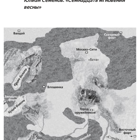
Юлиан Семенов. «Семнадцать мгновений
весны»