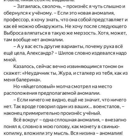
– Затаилась, сволочь, – произнёс я чуть слышно и
обернулся к учёному. – Если это новая аномалия,
профессор, я хочу знать, что она собой представляет и
как её можно обнаружить. Не хочу после следующего
Выброса вляпаться в такую же мерзость. Хотя, может,
там вообще нет аномалии.
– А у вас есть другие варианты, почему рука всё
ещё цела, Александр? – Шилов словно издевался надо
мной.
Казалось, сейчас вечно извиняющимся тоном он
скажет: «Неудачник ты, Жура, и сталкер из тебя, как из
меня балерина».
Но «яйцеголовый» молча смотрел на место
расположения предполагаемой аномалии.
– Если ничего не видно, ещё не значит, что ничего
нет. Так вроде говорил один из ваших… военсталов, –
наконец примирительно произнёс учёный.
Всё вокруг – одна сплошная аномалия, – внезапно
понял я, словно в мою голову, как монету в свинью-
копилку, вложили эту мысль. Вся низина – аномалия!