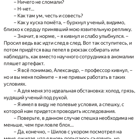
– Ничего не сломали?
– Н-нет…
– Как там ум, честь и совесть?
– Как у куска помёта, – буркнул ученый, видимо,
близко к сердцу принявший мою язвительную реплику.
– Значит, в норме, – я кивнул и слабо улыбнулся. –
Просил ведь вас идти след в след. Вот так оступитесь, и
потом придётся ваш пепел в рюкзак собирать или
наблюдать, как вместо научного сотрудника в аномалии
пляшет артефакт.
– Я всё понимаю, Александр, – профессор кивнул, –
но и вы меня поймите – я не привык работать в таких
условиях.
– А для меня это идеальная обстановка: холод, грязь,
нудящий ученый под рукой.
– Я имел в виду не полевые условия, а спешку, с
которой нам придется проводить исследования.
– Поверьте, в данном случае спешка необходима не
меньше, чем при ловле блох…
– Да, конечно, – Шилов с укором посмотрел на
меня, ожидая, что я вновь попытаюсь съязвить, но