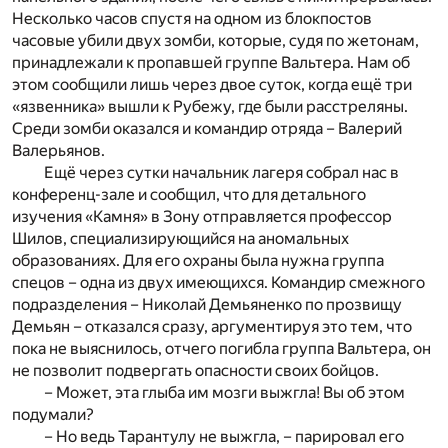
Несколько часов спустя на одном из блокпостов
часовые убили двух зомби, которые, судя по жетонам,
принадлежали к пропавшей группе Вальтера. Нам об
этом сообщили лишь через двое суток, когда ещё три
«язвенника» вышли к Рубежу, где были расстреляны.
Среди зомби оказался и командир отряда – Валерий
Валерьянов.
Ещё через сутки начальник лагеря собрал нас в
конференц-зале и сообщил, что для детального
изучения «Камня» в Зону отправляется профессор
Шилов, специализирующийся на аномальных
образованиях. Для его охраны была нужна группа
спецов – одна из двух имеющихся. Командир смежного
подразделения – Николай Демьяненко по прозвищу
Демьян – отказался сразу, аргументируя это тем, что
пока не выяснилось, отчего погибла группа Вальтера, он
не позволит подвергать опасности своих бойцов.
– Может, эта глыба им мозги выжгла! Вы об этом
подумали?
– Но ведь Тарантулу не выжгла, – парировал его