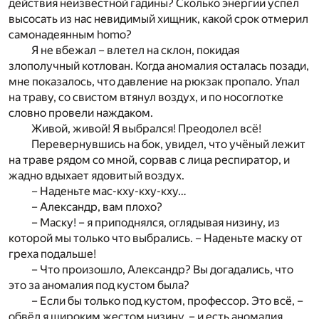
действия неизвестной гадины? Сколько энергии успел
высосать из нас невидимый хищник, какой срок отмерил
самонадеянным homo?
Я не вбежал – влетел на склон, покидая
злополучный котлован. Когда аномалия осталась позади,
мне показалось, что давление на рюкзак пропало. Упал
на траву, со свистом втянул воздух, и по носоглотке
словно провели наждаком.
Живой, живой! Я выбрался! Преодолел всё!
Перевернувшись на бок, увидел, что учёный лежит
на траве рядом со мной, сорвав с лица респиратор, и
жадно вдыхает ядовитый воздух.
– Наденьте мас-кху-кху-кху…
– Александр, вам плохо?
– Маску! – я приподнялся, оглядывая низину, из
которой мы только что выбрались. – Наденьте маску от
греха подальше!
– Что произошло, Александр? Вы догадались, что
это за аномалия под кустом была?
– Если бы только под кустом, профессор. Это всё, –
обвёл я широким жестом низину, – и есть аномалия.