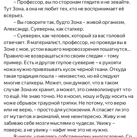
– Профессор, вы по сторонам глядите и не зевайте.
Тут Зона, а она не любит тех, кто не воспринимает её
всерьез.
– Вы говорите так, будто Зона – живой организм,
Александр. Суеверны, как сталкер.
– Суеверен, как человек, который за вас головой
отвечает. Я материалист, профессор, но проведи вы в
Зоне с мое, устои вашего мировоззрения пошатнутся…
Правило не возвращаться по своим следам – тому
пример. Есть и другое глупое суеверие – к рукояти
ножа нужно привязывать кусок черной ткани. Откуда
такая традиция пошла – неизвестно, но ей следуют
многие сталкеры. Может, они думают, что в таком
случае Зона их хранит, а может, это символизирует что-
то ещё. Не знаю точно. Но я носил, ношу и буду носить на
ноже обрывок траурной тряпки. Не потому, что верю
или не верю, – просто для успокоения. А спасает ли это
от мутантов и аномалий, мне неинтересно. Живу и не
забиваю себе мозги мыслями о чудесах. Увижу –
поверю, а не увижу – нафиг мне это не нужно.
Я умолк, удивляясь собственному многословию. Со