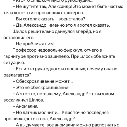
– Кто-то слишком много рукоблудил…
– Не шутите так, Александр! Это может быть частью
тела кого-то из пропавших сталкеров.
– Вы хотели сказать – военсталов?
– Да, Александр, именно это я и хотел сказать.
Шилов решительно двинулся вперёд, но я
остановил его:
– Не приближаться!
Профессор недовольно фыркнул, отчего в
гарнитуре противно зашипело. Пришлось объяснять
ситуацию:
– Если это рука одного из военных, почему она не
разлагается?
– Обескровливание может…
– Это не обескровливание!
– А что это, по-вашему, Александр? – с вызовом
воскликнул Шилов.
– Аномалия.
– Но датчик молчит и… У вас точно последняя
прошивка детектора, Александр?
– А вы думаете, все аномалии можно распознать с