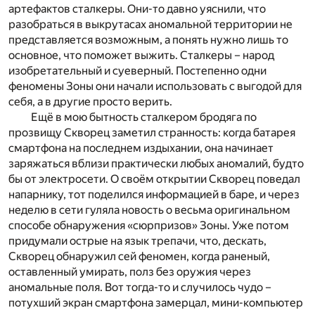
артефактов сталкеры. Они-то давно уяснили, что
разобраться в выкрутасах аномальной территории не
представляется возможным, а понять нужно лишь то
основное, что поможет выжить. Сталкеры – народ
изобретательный и суеверный. Постепенно одни
феномены Зоны они начали использовать с выгодой для
себя, а в другие просто верить.
Ещё в мою бытность сталкером бродяга по
прозвищу Скворец заметил странность: когда батарея
смартфона на последнем издыхании, она начинает
заряжаться вблизи практически любых аномалий, будто
бы от электросети. О своём открытии Скворец поведал
напарнику, тот поделился информацией в баре, и через
неделю в сети гуляла новость о весьма оригинальном
способе обнаружения «сюрпризов» Зоны. Уже потом
придумали острые на язык трепачи, что, дескать,
Скворец обнаружил сей феномен, когда раненый,
оставленный умирать, полз без оружия через
аномальные поля. Вот тогда-то и случилось чудо –
потухший экран смартфона замерцал, мини-компьютер