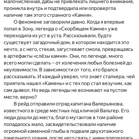
малочисленная, дабы не привлекать лишнего внимания,
проникла внутрь и подтвердила или опровергла
наличие там этого странного «Камня».
О феномене заговорили давно. Когда я впервые
попал в Зону, легенда о «Скорбящем Камне» уже
переходила из уст в уста. Рассказывали, будто
существует загадочный дом, в котором находится это
нечто, а с него, стекая, загустевает смола, превращаясь
в артефакты «слёзы камня». Они, по легенде, много
всего могли сделать – от излечения любых болезней до
неуязвимости. В зависимости от того, кто брался
рассказывать. И каждый уверял, что знает сталкера, чей
приятель нашел «Камень» и с тех пор стал везучим, как
сам дьявол. Но ведь легенды не возникают на пустом
месте, верно?
В рейд отправили отряд капитана Валерьянова,
известного в среде местных под кличкой Вальтер. Его
люди дошли до места, благо мутантов в том районе
попадалось мало, засвидетельствовали наличие
огромной каменной глыбы в подвале двухэтажного
панельного здания, после чего связь с ними прервалась.