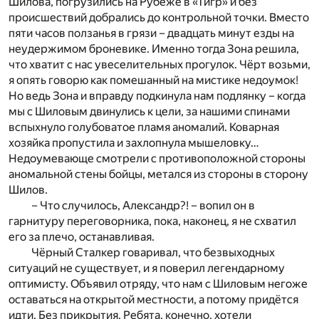
Шилова, погрузились на Рубеже в «Тигр» и без
происшествий добрались до контрольной точки. Вместо
пяти часов ползанья в грязи – двадцать минут езды на
неудержимом броневике. Именно тогда Зона решила,
что хватит с нас увеселительных прогулок. Чёрт возьми,
я опять говорю как помешанный на мистике недоумок!
Но ведь Зона и вправду подкинула нам подлянку – когда
мы с Шиловым двинулись к цели, за нашими спинами
вспыхнуло голубоватое пламя аномалий. Коварная
хозяйка пропустила и захлопнула мышеловку…
Недоумевающе смотрели с противоположной стороны
аномальной стены бойцы, метался из стороны в сторону
Шилов.
– Что случилось, Александр?! – вопил он в
гарнитуру переговорника, пока, наконец, я не схватил
его за плечо, останавливая.
Чёрный Сталкер говаривал, что безвыходных
ситуаций не существует, и я поверил легендарному
оптимисту. Объявил отряду, что нам с Шиловым негоже
оставаться на открытой местности, а потому придётся
идти. Без прикрытия. Ребята, конечно, хотели