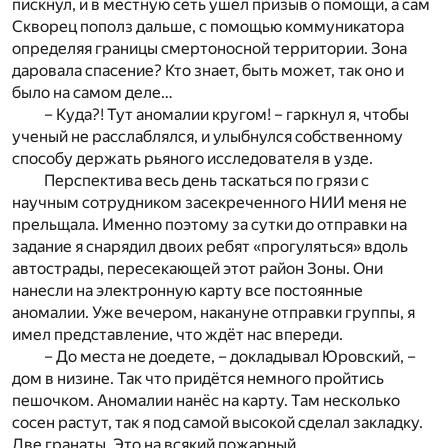
пискнул, и в местную сеть ушел призыв о помощи, а сам
Скворец пополз дальше, с помощью коммуникатора
определяя границы смертоносной территории. Зона
даровала спасение? Кто знает, быть может, так оно и
было на самом деле…
– Куда?! Тут аномалии кругом! – гаркнул я, чтобы
ученый не расслаблялся, и улыбнулся собственному
способу держать рьяного исследователя в узде.
Перспектива весь день таскаться по грязи с
научным сотрудником засекреченного НИИ меня не
прельщала. Именно поэтому за сутки до отправки на
задание я снарядил двоих ребят «прогуляться» вдоль
автострады, пересекающей этот район Зоны. Они
нанесли на электронную карту все постоянные
аномалии. Уже вечером, накануне отправки группы, я
имел представление, что ждёт нас впереди.
– До места не доедете, – докладывал Юровский, –
дом в низине. Так что придётся немного пройтись
пешочком. Аномалии нанёс на карту. Там несколько
сосен растут, так я под самой высокой сделал закладку.
Две гранаты. Это на всякий пожарный…