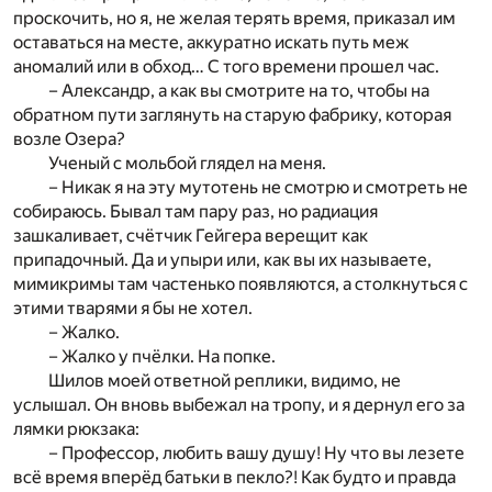
проскочить, но я, не желая терять время, приказал им
оставаться на месте, аккуратно искать путь меж
аномалий или в обход… С того времени прошел час.
– Александр, а как вы смотрите на то, чтобы на
обратном пути заглянуть на старую фабрику, которая
возле Озера?
Ученый с мольбой глядел на меня.
– Никак я на эту мутотень не смотрю и смотреть не
собираюсь. Бывал там пару раз, но радиация
зашкаливает, счётчик Гейгера верещит как
припадочный. Да и упыри или, как вы их называете,
мимикримы там частенько появляются, а столкнуться с
этими тварями я бы не хотел.
– Жалко.
– Жалко у пчёлки. На попке.
Шилов моей ответной реплики, видимо, не
услышал. Он вновь выбежал на тропу, и я дернул его за
лямки рюкзака:
– Профессор, любить вашу душу! Ну что вы лезете
всё время вперёд батьки в пекло?! Как будто и правда