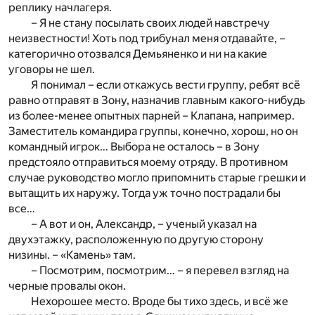
реплику начлагеря.
– Я не стану посылать своих людей навстречу
неизвестности! Хоть под трибунал меня отдавайте, –
категорично отозвался Демьяненко и ни на какие
уговоры не шел.
Я понимал – если откажусь вести группу, ребят всё
равно отправят в Зону, назначив главным какого-нибудь
из более-менее опытных парней – Клапана, например.
Заместитель командира группы, конечно, хорош, но он
командный игрок… Выбора не осталось – в Зону
предстояло отправиться моему отряду. В противном
случае руководство могло припомнить старые грешки и
вытащить их наружу. Тогда уж точно пострадали бы
все…
– А вот и он, Александр, – ученый указал на
двухэтажку, расположенную по другую сторону
низины. – «Камень» там.
– Посмотрим, посмотрим… – я перевел взгляд на
черные провалы окон.
Нехорошее место. Вроде бы тихо здесь, и всё же