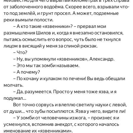
неизвестно для чего вырытый километрах в трёх справа
от заболоченного водоёма. Скорее всего, взрывали что-
то под землёй, и грунт просел. А может, подземные
реки вымыли полости.
– А кто такие «язвенники»? – прервал мои
размышления Шилов и, когда я внезапно остановился,
пытаясь осмыслить его вопрос, чуть было не ткнулся
лицом в висящий у меня за спиной рюкзак.
– Что?
– Ну, вы упомянули «язвенников», Александр.
– Это мы так зомби называем.
– А почему?
– По кочану и кулаком по печени! Вы ведь обещали
молчать.
– Да, разумеется. Просто у меня тоже язва, и я
подумал…
Вот точно сорвусь и влеплю светилу науки с левой,
от души… что зубы посыплются. Язва у него, видите ли!
– У зомби от человечины изжога, – произнес я и
усмехнулся, вспомнив анекдот, с которого началось
именование их «язвенниками».