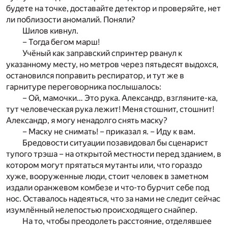
будете на точке, доставайте детектор и проверяйте, нет
ли поблизости аномалий. Поняли?
Шилов кивнул.
– Тогда бегом марш!
Учёный как заправский спринтер рванул к
указанному месту, но метров через пятьдесят выдохся,
остановился поправить респиратор, и тут же в
гарнитуре переговорника послышалось:
– Ой, мамочки… Это рука. Александр, взгляните-ка,
тут человеческая рука лежит! Меня стошнит, стошнит!
Александр, я могу ненадолго снять маску?
– Маску не снимать! – приказал я. – Иду к вам.
Бредовости ситуации позавидовал бы сценарист
тупого трэша – на открытой местности перед зданием, в
котором могут прятаться мутанты или, что гораздо
хуже, вооруженные люди, стоит человек в заметном
издали оранжевом комбезе и что-то бурчит себе под
нос. Оставалось надеяться, что за нами не следит сейчас
изумлённый нелепостью происходящего снайпер.
На то, чтобы преодолеть расстояние, отделявшее