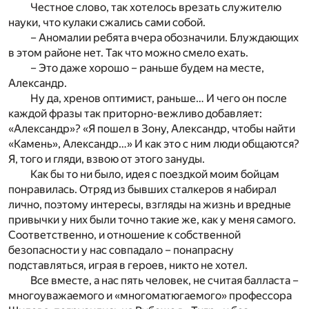
Честное слово, так хотелось врезать служителю
науки, что кулаки сжались сами собой.
– Аномалии ребята вчера обозначили. Блуждающих
в этом районе нет. Так что можно смело ехать.
– Это даже хорошо – раньше будем на месте,
Александр.
Ну да, хренов оптимист, раньше… И чего он после
каждой фразы так приторно-вежливо добавляет:
«Александр»? «Я пошел в Зону, Александр, чтобы найти
«Камень», Александр…» И как это с ним люди общаются?
Я, того и гляди, взвою от этого зануды.
Как бы то ни было, идея с поездкой моим бойцам
понравилась. Отряд из бывших сталкеров я набирал
лично, поэтому интересы, взгляды на жизнь и вредные
привычки у них были точно такие же, как у меня самого.
Соответственно, и отношение к собственной
безопасности у нас совпадало – понапрасну
подставляться, играя в героев, никто не хотел.
Все вместе, а нас пять человек, не считая балласта –
многоуважаемого и «многоматюгаемого» профессора