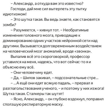
– Александр, а откуда вам это известно?
Господи, дай мне сил вытерпеть эту пытку
идиотизмом!
– Это шутка такая. Вы ведь знаете, как становятся
зомби?
– Разумеется, – кивнул тот. – Необратимые
изменения головного мозга, приводящие к
доминированию одних участков нейронной сети над
другими. Вызывается долговременным воздействием
на человеческий мозг аномалий, вроде «звонка».
Выпалив всё это скороговоркой, профессор
уставился на меня, надеясь, что вот сейчас-то я и
объясню ему всё.
– Они человечину едят.
– Да, – Шилов закивал, – подсознательные стре…
– …А ещё они едят всякую падаль, – прервал я
разглагольствования ученого, – и поэтому у них изжога!
Шутка такая. Сталкеры так шутят!
– Ясно, Александр, – он глубоко вздохнул, поправил
сползшую респираторную маску.