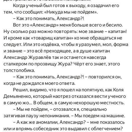
Когда ученый был готов к выходу, я озадачил его
тем, что сообщил: «Никуда мы не пойдем».
– Как это понимать, Александр?!
Вот это «Александр» меня больше всего и бесило.
Ну сколько раз можно повторять: мое звание – капитан!
И кроме как «товарищ капитан» ко мне обращаться не
следует. Или это издёвка, чтобы я уразумел, мол, форма
и звание – это всё преходящее, а в душе капитан
Александр Журавлёв так и останется навсегда
сталкером по прозвищу Жура? Чёрт его знает, этого
толстолобика.
– Как это понимать, Александр?! – повторился он,
когда не дождался моего ответа.
Решил, видимо, что я пошел на попятную, как Коля
Демьяненко, который наотрез отказался вести ученого
в самую жо… В общем, в самую нехорошую местность.
– Мы не пойдем, – отозвался я, специально
затягивая паузу непонимания. – Мы поедем на машине.
– А как же аномалии, Александр? – мне показалось
или и впрямь собеседник это выдавил с облегчением?