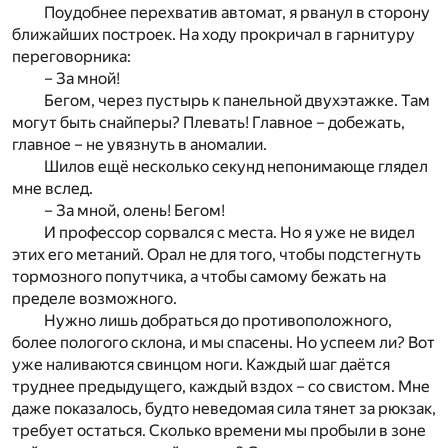
Поудобнее перехватив автомат, я рванул в сторону
ближайших построек. На ходу прокричал в гарнитуру
переговорника:
– За мной!
Бегом, через пустырь к панельной двухэтажке. Там
могут быть снайперы? Плевать! Главное – добежать,
главное – не увязнуть в аномалии.
Шилов ещё несколько секунд непонимающе глядел
мне вслед.
– За мной, олень! Бегом!
И профессор сорвался с места. Но я уже не видел
этих его метаний. Орал не для того, чтобы подстегнуть
тормозного попутчика, а чтобы самому бежать на
пределе возможного.
Нужно лишь добраться до противоположного,
более пологого склона, и мы спасены. Но успеем ли? Вот
уже наливаются свинцом ноги. Каждый шаг даётся
труднее предыдущего, каждый вздох – со свистом. Мне
даже показалось, будто неведомая сила тянет за рюкзак,
требует остаться. Сколько времени мы пробыли в зоне