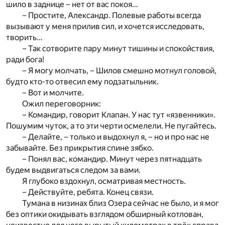
шило в заднице – нет от вас покоя…
– Простите, Александр. Полевые работы всегда
вызывают у меня прилив сил, и хочется исследовать,
творить…
– Так сотворите пару минут тишины и спокойствия,
ради бога!
– Я могу молчать, – Шилов смешно мотнул головой,
будто кто-то отвесил ему подзатыльник.
– Вот и молчите.
Ожил переговорник:
– Командир, говорит Клапан. У нас тут «язвенники».
Пошумим чуток, а то эти черти осмелели. Не пугайтесь.
– Делайте, – только и выдохнул я, – но и про нас не
забывайте. Без прикрытия спине зябко.
– Понял вас, командир. Минут через пятнадцать
будем выдвигаться следом за вами.
Я глубоко вздохнул, осматривая местность.
– Действуйте, ребята. Конец связи.
Тумана в низинах близ Озера сейчас не было, и я мог
без оптики окидывать взглядом обширный котлован,