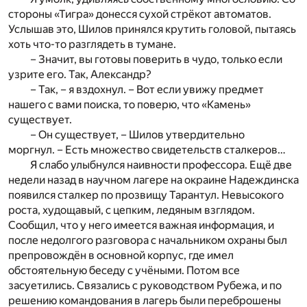
стороны «Тигра» донесся сухой стрёкот автоматов.
Услышав это, Шилов принялся крутить головой, пытаясь
хоть что-то разглядеть в тумане.
– Значит, вы готовы поверить в чудо, только если
узрите его. Так, Александр?
– Так, – я вздохнул. – Вот если увижу предмет
нашего с вами поиска, то поверю, что «Камень»
существует.
– Он существует, – Шилов утвердительно
моргнул. – Есть множество свидетельств сталкеров…
Я слабо улыбнулся наивности профессора. Ещё две
недели назад в научном лагере на окраине Надеждинска
появился сталкер по прозвищу Тарантул. Невысокого
роста, худощавый, с цепким, ледяным взглядом.
Сообщил, что у него имеется важная информация, и
после недолгого разговора с начальником охраны был
препровождён в основной корпус, где имел
обстоятельную беседу с учёными. Потом все
засуетились. Связались с руководством Рубежа, и по
решению командования в лагерь были переброшены