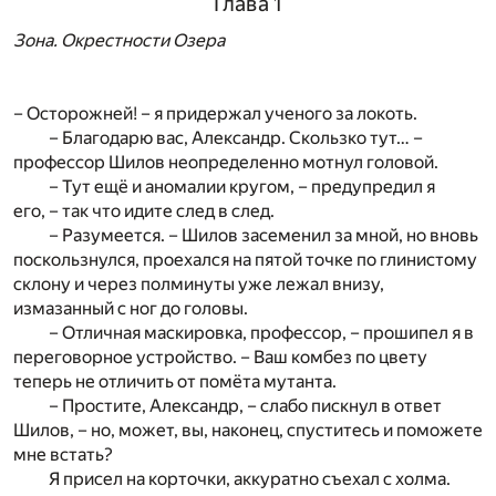
Глава 1
Зона. Окрестности Озера
– Осторожней! – я придержал ученого за локоть.
– Благодарю вас, Александр. Скользко тут… –
профессор Шилов неопределенно мотнул головой.
– Тут ещё и аномалии кругом, – предупредил я
его, – так что идите след в след.
– Разумеется. – Шилов засеменил за мной, но вновь
поскользнулся, проехался на пятой точке по глинистому
склону и через полминуты уже лежал внизу,
измазанный с ног до головы.
– Отличная маскировка, профессор, – прошипел я в
переговорное устройство. – Ваш комбез по цвету
теперь не отличить от помёта мутанта.
– Простите, Александр, – слабо пискнул в ответ
Шилов, – но, может, вы, наконец, спуститесь и поможете
мне встать?
Я присел на корточки, аккуратно съехал с холма.