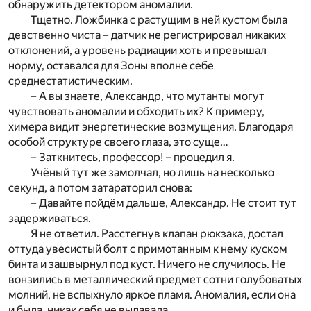
обнаружить детектором аномалии.
Тщетно. Ложбинка с растущим в ней кустом была
девственно чиста – датчик не регистрировал никаких
отклонений, а уровень радиации хоть и превышал
норму, оставался для Зоны вполне себе
среднестатистическим.
– А вы знаете, Александр, что мутанты могут
чувствовать аномалии и обходить их? К примеру,
химера видит энергетические возмущения. Благодаря
особой структуре своего глаза, это суще…
– Заткнитесь, профессор! – процедил я.
Учёный тут же замолчал, но лишь на несколько
секунд, а потом затараторил снова:
– Давайте пойдём дальше, Александр. Не стоит тут
задерживаться.
Я не ответил. Расстегнув клапан рюкзака, достал
оттуда увесистый болт с примотанным к нему куском
бинта и зашвырнул под куст. Ничего не случилось. Не
вонзились в металлический предмет сотни голубоватых
молний, не вспыхнуло яркое пламя. Аномалия, если она
и была, никак себя не выдавала.