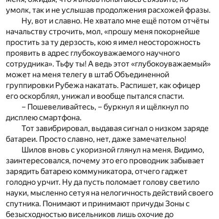
умолк, так и не услышав продолжения расхожей фразы.
Ну, вот и славно. Не хватало мне ещё потом отчёты
начальству строчить, мол, «прошу меня покорнейше
простить за ту дерзость, кою я имел неосторожность
проявить в адрес глубокоуважаемого научного
сотрудника». Тьфу ты! А ведь этот «глубокоуважаемый»
может на меня телегу в штаб Объединенной
группировки Рубежа накатать. Распишет, как офицер
его оскорблял, унижал и вообще пытался спасти.
– Пошевеливайтесь, – буркнул я и щёлкнул по
дисплею смартфона.
Тот завибрировал, выдавая сигнал о низком заряде
батареи. Просто славно, нет, даже замечательно!
Шилов вновь с укоризной глянул на меня. Видимо,
заинтересовался, почему это его проводник забывает
зарядить батарею коммуникатора, отчего гаджет
голодно урчит. Ну да пусть поломает голову светило
науки, мысленно сетуя на нелогичность действий своего
спутника. Понимают и принимают причуды Зоны с
безысходностью висельников лишь охочие до