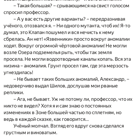
– Такая большая? – срывающимся на свист голосом
спросил профессор.
– А у вас есть другие варианты? – передразнивая
учёного, отозвался я. – Ни одного мутанта, чтоб их! Я-то
думал, это Клапан пошумел и вся нечисть к нему
сбрелась. Ан нет! «Язвенники» просто вокруг аномалии
ходят. Вокруг огромной чёртовой аномалии! Не могли
возле Озера подземелья рыть, чтобы так земля
просела. Не могли водоотводные каналы копать. Вся эта
низина – аномалия. Грунт просел там, где эта мерзость
угнездилась!
– Не бывает таких больших аномалий, Александр, –
недоверчиво выдал Шилов, дослушав мои рваные
реплики.
– Ага, не бывает. Уж не потому ли, профессор, что их
никто не видел? Хотя я и сам знаю о постоянных
изменениях в Зоне большей частью по сплетням, но
ведь в каждой сказке, как говорится…
Учёный молчал. Взгляд его вдруг снова сделался
грустным и виноватым.