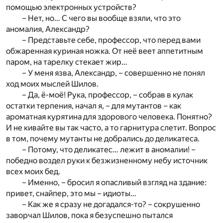
помощью электронных устройств?
– Нет, но… С чего вы вообще взяли, что это
аномалия, Александр?
– Представьте себе, профессор, что перед вами
обжаренная куриная ножка. От неё веет аппетитным
паром, на тарелку стекает жир…
– У меня язва, Александр, – совершенно не понял
ход моих мыслей Шилов.
– Да, ё-моё! Рука, профессор, – собрав в кулак
остатки терпения, начал я, – для мутантов – как
ароматная курятина для здорового человека. Понятно?
И не кивайте вы так часто, а то гарнитура слетит. Вопрос
в том, почему мутанты не добрались до деликатеса.
– Потому, что деликатес… лежит в аномалии! –
победно воздел руки к безжизненному небу источник
всех моих бед.
– Именно, – бросил я опасливый взгляд на здание:
привет, снайпер, это мы – идиоты…
– Как же я сразу не догадался-то? – сокрушенно
заворчал Шилов, пока я безуспешно пытался