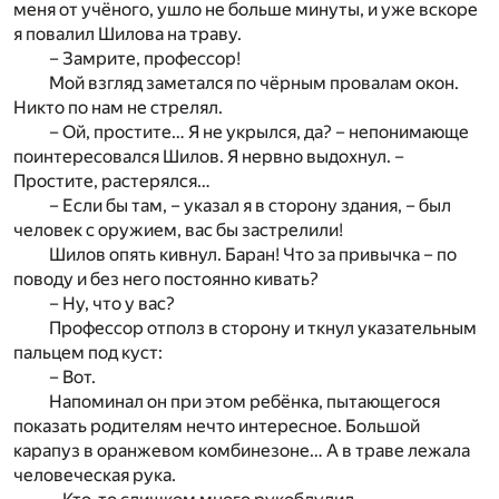
меня от учёного, ушло не больше минуты, и уже вскоре
я повалил Шилова на траву.
– Замрите, профессор!
Мой взгляд заметался по чёрным провалам окон.
Никто по нам не стрелял.
– Ой, простите… Я не укрылся, да? – непонимающе
поинтересовался Шилов. Я нервно выдохнул. –
Простите, растерялся…
– Если бы там, – указал я в сторону здания, – был
человек с оружием, вас бы застрелили!
Шилов опять кивнул. Баран! Что за привычка – по
поводу и без него постоянно кивать?
– Ну, что у вас?
Профессор отполз в сторону и ткнул указательным
пальцем под куст:
– Вот.
Напоминал он при этом ребёнка, пытающегося
показать родителям нечто интересное. Большой
карапуз в оранжевом комбинезоне… А в траве лежала
человеческая рука.