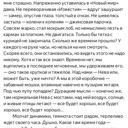
мне страшно. Напряженно уставилась в «Новый мир»
дама. Не переворачивая «Известия» — вдруг зашуршит
— замер, опустив глаза, толстый в очках. Не шевелясь
застыла — колени к коленям — джинсовая парочка.
Совсем жарко, стал мокрым лоб, но немыслимо лезть в
карман за платком. Не двигаться. Только бы тетка с
курицей не закричала. Сколько же времени прошло? У
каждого на руке часы, но нельзя на них смотреть.
Скорее всего, они остановились, но видеть этого не надо
никому. Хотя и так все знают. Времени нет, мы
вцепились в последнее мгновенье, мы удерживаем его,
— оно такое хрупкое и тяжелое. Над нами — Нева или,
может быть, уже ничто? А мы в этой коробочке —
забавные мошки, впаянные навечно в пузырик янтаря.
Под чью лупу попадем? Дурацкие мысли — конечно же,
там нормальная Нева с мостами, над ней воздух, солнце,
и живые птицы летают — все будет хорошо, все будет
хорошо, все будет хорошо…
Молчат динамики, темнота стоит рядом, терпеливо
ждет своего часа. Душно. Какое там время года —