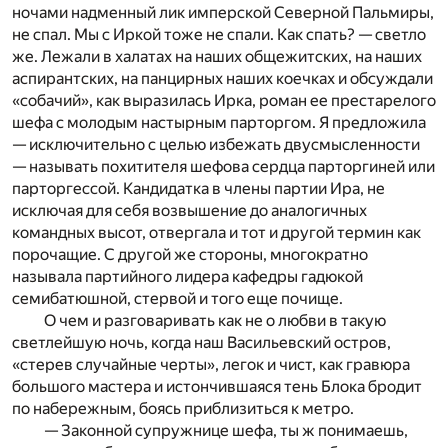
ночами надменный лик имперской Северной Пальмиры,
не спал. Мы с Иркой тоже не спали. Как спать? — светло
же. Лежали в халатах на наших общежитских, на наших
аспирантских, на панцирных наших коечках и обсуждали
«собачий», как выразилась Ирка, роман ее престарелого
шефа с молодым настырным парторгом. Я предложила
— исключительно с целью избежать двусмысленности
— называть похитителя шефова сердца парторгиней или
парторгессой. Кандидатка в члены партии Ира, не
исключая для себя возвышение до аналогичных
командных высот, отвергала и тот и другой термин как
порочащие. С другой же стороны, многократно
называла партийного лидера кафедры гадюкой
семибатюшной, стервой и того еще почище.
О чем и разговаривать как не о любви в такую
светлейшую ночь, когда наш Васильевский остров,
«стерев случайные черты», легок и чист, как гравюра
большого мастера и истончившаяся тень Блока бродит
по набережным, боясь приблизиться к метро.
— Законной супружнице шефа, ты ж понимаешь,