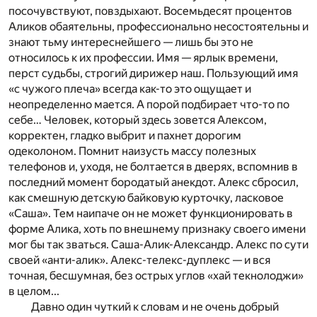
посочувствуют, повздыхают. Восемьдесят процентов
Аликов обаятельны, профессионально несостоятельны и
знают тьму интереснейшего — лишь бы это не
относилось к их профессии. Имя — ярлык времени,
перст судьбы, строгий дирижер наш. Пользующий имя
«с чужого плеча» всегда как-то это ощущает и
неопределенно мается. А порой подбирает что-то по
себе… Человек, который здесь зовется Алексом,
корректен, гладко выбрит и пахнет дорогим
одеколоном. Помнит наизусть массу полезных
телефонов и, уходя, не болтается в дверях, вспомнив в
последний момент бородатый анекдот. Алекс сбросил,
как смешную детскую байковую курточку, ласковое
«Саша». Тем наипаче он не может функционировать в
форме Алика, хоть по внешнему признаку своего имени
мог бы так зваться. Саша-Алик-Александр. Алекс по сути
своей «анти-алик». Алекс-телекс-дуплекс — и вся
точная, бесшумная, без острых углов «хай текнолоджи»
в целом...
Давно один чуткий к словам и не очень добрый