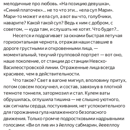
мелодичные про любовь. «На позицию девушка»,
«Синий платочек»... не то что эти... «ела суп Мари».
Мари-то может и ела суп, а вот вы что, голубчики,
наварите? Какой такой суп? Ведь к ним с добром, с
советом, — куда там, и слушать не хотят. Что будет?..
Несется и подрагивает за окнами быстрая летучая
горизонтальная чернота, отражая наши ставшие в
дороге грустными и откровенными лица, —
моментальный, текучий групповой портрет — вот оно,
наше поколение, от станции до станции Невско-
Василеостровской линии. Отраженные лица всегда
красивее, чем в действительности.
Что такое? Свет в вагоне мигнул, вполовину притух,
потом совсем поскучнел, и состав, завязнув в плотной
темноте тоннеля, затормозил и стал. Кулем ваты
обрушилась, оглушила тишина — не слышно уютного,
как сигналы сердца, постукивания, нет успокоительного
для горожанина гула налаженного безопасного
движения. Только громче подростковыми надрывными
голосами: «Ви ол лив ин э йеллоу сабмарин, йеееллоу