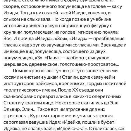
скорее, остроконечного полумесяца на голове — как у
Изиды. Тогда я ни о какой такой Изиде, конечно, и
слыхом не слыхивала. Но когда позже в учебнике
истории я увидела узкую напряженную фигурку с
хрупким полумесяцем на голове, мгновенно поняла:
Зоя. И прочла «Изида». «Зоя», «Изида» — преобладание
гласных над хрупко звучащими согласными. Звенящее и
имеющее вид полумесяца, состоящего из двух
полумесяцев, «З». «Паня» — наоборот, выпуклое,
шершавое, деревенское, толстощеко-простоватое…
Помню красногалстучных, с туго заплетенными
косами и чистыми ушками Сталин, дочек завучей и
инструкторов райкомов, крепеньких, гордых носителей
«политического» имени. После ХХ съезда они
скачкообразно превратились в каких-то опереточных
Стелл и утратили лицо. Некоторые скатились до Элл,
Эльвир, Элин... Такое вот имятрясение для них
стряслось... Курсом старше меня училась строгая
сероглазая девушка Идея: «Идейка, пошли в буфет!
Идейка, не опаздывай!», «Идейка-а-а!». Откликалась как