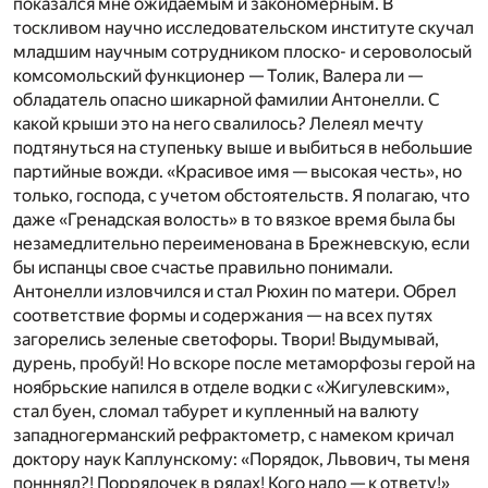
показался мне ожидаемым и закономерным. В
тоскливом научно исследовательском институте скучал
младшим научным сотрудником плоско- и сероволосый
комсомольский функционер — Толик, Валера ли —
обладатель опасно шикарной фамилии Антонелли. С
какой крыши это на него свалилось? Лелеял мечту
подтянуться на ступеньку выше и выбиться в небольшие
партийные вожди. «Красивое имя — высокая честь», но
только, господа, с учетом обстоятельств. Я полагаю, что
даже «Гренадская волость» в то вязкое время была бы
незамедлительно переименована в Брежневскую, если
бы испанцы свое счастье правильно понимали.
Антонелли изловчился и стал Рюхин по матери. Обрел
соответствие формы и содержания — на всех путях
загорелись зеленые светофоры. Твори! Выдумывай,
дурень, пробуй! Но вскоре после метаморфозы герой на
ноябрьские напился в отделе водки с «Жигулевским»,
стал буен, сломал табурет и купленный на валюту
западногерманский рефрактометр, с намеком кричал
доктору наук Каплунскому: «Порядок, Львович, ты меня
понннял?! Поррядочек в рядах! Кого надо — к ответу!»