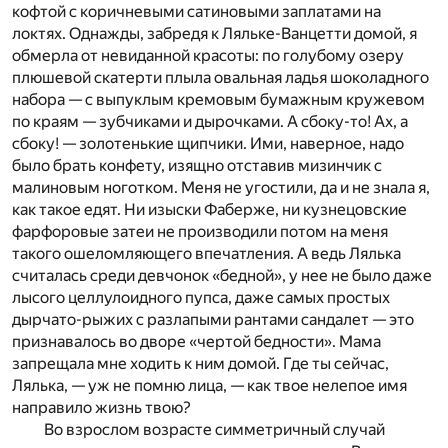
кофтой с коричневыми сатиновыми заплатами на
локтях. Однажды, забредя к Ляльке-Ванцетти домой, я
обмерла от невиданной красоты: по голубому озеру
плюшевой скатерти плыла овальная ладья шоколадного
набора — с выпуклым кремовым бумажным кружевом
по краям — зубчиками и дырочками. А сбоку-то! Ах, а
сбоку! — золотенькие щипчики. Ими, наверное, надо
было брать конфету, изящно отставив мизинчик с
малиновым ноготком. Меня не угостили, да и не знала я,
как такое едят. Ни изыски Фаберже, ни кузнецовские
фарфоровые затеи не производили потом на меня
такого ошеломляющего впечатления. А ведь Лялька
считалась среди девчонок «бедной», у нее не было даже
лысого целлулоидного пупса, даже самых простых
дырчато-рыжих с разлапыми рантами сандалет — это
признавалось во дворе «чертой бедности». Мама
запрещала мне ходить к ним домой. Где ты сейчас,
Лялька, — уж не помню лица, — как твое нелепое имя
направило жизнь твою?
Во взрослом возрасте симметричный случай