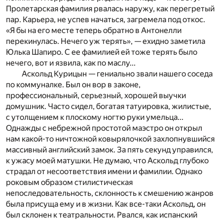
Пролетарская фамилия рвалась наружу, как перегретый
пар. Карьера, не успев начаться, загремела под откос.
«Я бы на его месте теперь обратно в Антонелли
перекинулась. Нечего уж терять», — ехидно заметила
Юлька Шапиро. С ее фамилией ей тоже терять было
нечего, вот и язвила, как по маслу...
Аскольд Курицын — гениально звали нашего соседа
по коммуналке. Был он вор в законе,
профессиональный, серьезный, хорошей выучки
домушник. Часто сидел, богатая татуировка, жилистые,
с утолщением к плоскому ногтю руки умельца...
Однажды с небрежной простотой маэстро он открыл
нам какой-то ничтожной ковырялочкой захлопнувшийся
массивный английский замок. За пять секунд управился,
к ужасу моей матушки. Не думаю, что Аскольд глубоко
страдал от несоответствия имени и фамилии. Однако
роковым образом стилистическая
непоследовательность, склонность к смешению жанров
была присуща ему и в жизни. Как все-таки Аскольд, он
был склонен к театральности. Рвался, как испанский