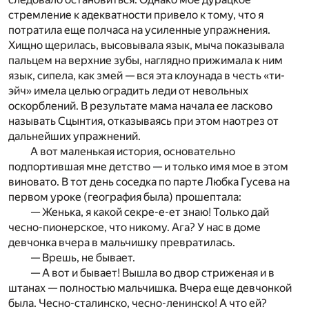
стремление к адекватности привело к тому, что я
потратила еще полчаса на усиленные упражнения.
Хищно щерилась, высовывала язык, мыча показывала
пальцем на верхние зубы, наглядно прижимала к ним
язык, сипела, как змей — вся эта клоунада в честь «ти-
эйч» имела целью оградить леди от невольных
оскорблений. В результате мама начала ее ласково
называть Сцынтия, отказываясь при этом наотрез от
дальнейших упражнений.
А вот маленькая история, основательно
подпортившая мне детство — и только имя мое в этом
виновато. В тот день соседка по парте Любка Гусева на
первом уроке (география была) прошептала:
— Женька, я какой секре-е-ет знаю! Только дай
чесно-пионерское, что никому. Ага? У нас в доме
девчонка вчера в мальчишку превратилась.
— Врешь, не бывает.
— А вот и бывает! Вышла во двор стриженая и в
штанах — полностью мальчишка. Вчера еще девчонкой
была. Чесно-сталинско, чесно-ленинско! А что ей?