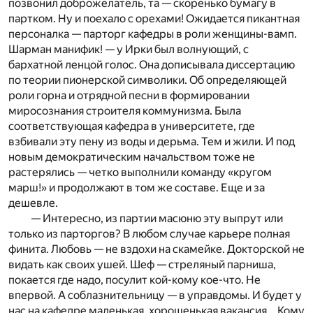
позвонил доброжелатель, та — скоренько бумагу в
партком. Ну и поехало с орехами! Ожидается пикантная
персоналка — парторг кафедры в роли женщины-вамп.
Шарман манифик! — у Ирки был волнующий, с
бархатной ленцой голос. Она дописывала диссертацию
по теории пионерской символики. Об определяющей
роли горна и отрядной песни в формировании
миросознания строителя коммунизма. Была
соответствующая кафедра в университете, где
взбивали эту пену из воды и дерьма. Тем и жили. И под
новым демократическим начальством тоже не
растерялись — четко выполнили команду «кругом
марш!» и продолжают в том же составе. Еще и за
дешевле.
— Интересно, из партии масюню эту выпрут или
только из парторгов? В любом случае карьере полная
финита. Любовь — не вздохи на скамейке. Докторской не
видать как своих ушей. Шеф — стреляный парниша,
покается где надо, посулит кой-кому кое-что. Не
впервой. А соблазнительницу — в управдомы. И будет у
нас на кафедре маленькая, хорошенькая вакансия... Кому