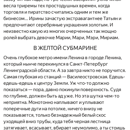
весла триремы тех простодушных времен, когда
торговля и пиратство считались одним и тем же
бизнесом... Ирины зачастую экстравагантнее Татьян и
предпочитают серебряные украшения золотым. И
неизвестно какую из многих очерченных так мощно
ролей выбрать девочке Марии, Мари, Мэри, Мириам.
В ЖЕЛТОЙ СУБМАРИНЕ
Очень глубокое метро имени Ленина в городе Ленина,
который нынче перекинулся в Санкт-Петербург
Ленинградской области. А за завтра никто не поручится.
Самая глубокая из станций — Василеостровская. Едешь-
едешь-едешь к центру Земли. Уж что-то должно
показаться — пора, давно покинули поверхность. Судя
по глубине, должен быть ад уже. Но эта шутка чем-то
неприятна. Монотонно наплывают и уплывают
поперечные дуги на потолке, ничего внизу не
показывается, только безнадежный белый скос
уходящей вниз трубы, куда тебя черная лестница
затягивает, всасывает, вбирает неумолимо, а ты стоишь