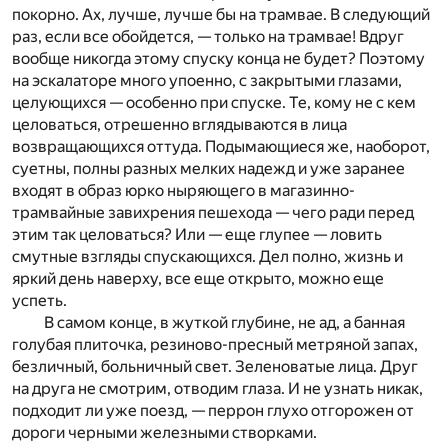
покорно. Ах, лучше, лучше бы на трамвае. В следующий
раз, если все обойдется, — только на трамвае! Вдруг
вообще никогда этому спуску конца не будет? Поэтому
на эскалаторе много упоенно, с закрытыми глазами,
целующихся — особенно при спуске. Те, кому не с кем
целоваться, отрешенно вглядываются в лица
возвращающихся оттуда. Подымающиеся же, наоборот,
суетны, полны разных мелких надежд и уже заранее
входят в образ юрко ныряющего в магазинно-
трамвайные завихрения пешехода — чего ради перед
этим так целоваться? Или — еще глупее — ловить
смутные взгляды спускающихся. Дел полно, жизнь и
яркий день наверху, все еще открыто, можно еще
успеть.
В самом конце, в жуткой глубине, не ад, а банная
голубая плиточка, резиново-пресный метряной запах,
безличный, больничный свет. Зеленоватые лица. Друг
на друга не смотрим, отводим глаза. И не узнать никак,
подходит ли уже поезд, — перрон глухо отгорожен от
дороги черными железными створками.