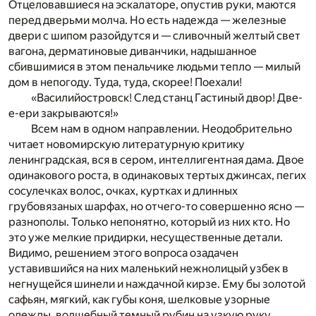
Отцеловавшиеся на эскалаторе, опустив руки, маются
перед дверьми молча. Но есть надежда — железные
двери с шипом разойдутся и — сливочный желтый свет
вагона, дерматиновые диванчики, надышанное
сбившимися в этом пенальчике людьми тепло — милый
дом в непогоду. Туда, туда, скорее! Поехали!
«Василийостровск! След станц Гастиный двор! Две-
е-ери закрываются!»
Всем нам в одном направлении. Неодобрительно
читает новомирскую литературную критику
ленинградская, вся в сером, интеллигентная дама. Двое
одинакового роста, в одинаковых тертых джинсах, пегих
сосулечках волос, очках, куртках и длинных
грубовязаных шарфах, но отчего-то совершенно ясно —
разнополы. Только непонятно, который из них кто. Но
это уже мелкие придирки, несущественные детали.
Видимо, решением этого вопроса озадачен
уставившийся на них маленький нежнолицый узбек в
негнущейся шинели и наждачной кирзе. Ему бы золотой
сафьян, мягкий, как губы коня, шелковые узорные
одежды, волшебный темный рубин на узкую руку.