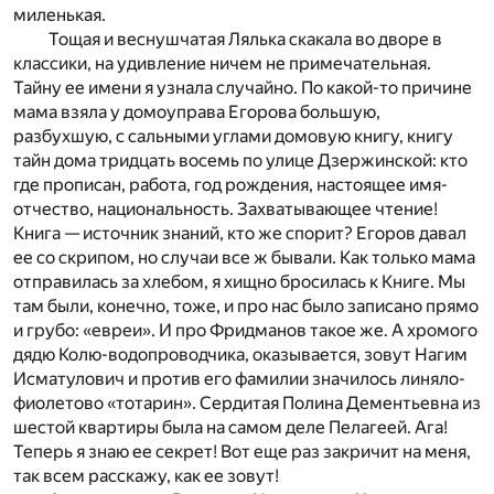
миленькая.
Тощая и веснушчатая Лялька скакала во дворе в
классики, на удивление ничем не примечательная.
Тайну ее имени я узнала случайно. По какой-то причине
мама взяла у домоуправа Егорова большую,
разбухшую, с сальными углами домовую книгу, книгу
тайн дома тридцать восемь по улице Дзержинской: кто
где прописан, работа, год рождения, настоящее имя-
отчество, национальность. Захватывающее чтение!
Книга — источник знаний, кто же спорит? Егоров давал
ее со скрипом, но случаи все ж бывали. Как только мама
отправилась за хлебом, я хищно бросилась к Книге. Мы
там были, конечно, тоже, и про нас было записано прямо
и грубо: «евреи». И про Фридманов такое же. А хромого
дядю Колю-водопроводчика, оказывается, зовут Нагим
Исматулович и против его фамилии значилось линяло-
фиолетово «тотарин». Сердитая Полина Дементьевна из
шестой квартиры была на самом деле Пелагеей. Ага!
Теперь я знаю ее секрет! Вот еще раз закричит на меня,
так всем расскажу, как ее зовут!