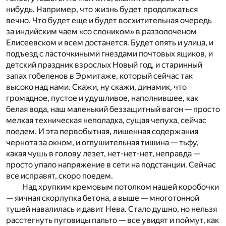
нибудь. Например, что жизнь будет продолжаться
вечно. Что будет еще и будет восхитительная очередь
за индийским чаем «со слоником» в раззолоченом
Елисеевском и всем достанется. Будет опять и улица, и
подъезд с ласточкиными гнездами почтовых ящиков, и
детский праздник взрослых Новый год, и старинный
запах гобеленов в Эрмитаже, который сейчас так
высоко над нами. Скажи, ну скажи, динамик, что
громадное, пустое и удушливое, наполнившее, как
белая вода, наш маленький беззащитный вагон — просто
мелкая техническая неполадка, сущая чепуха, сейчас
поедем. И эта первобытная, лишенная содержания
чернота за окном, и оглушительная тишина — тьфу,
какая чушь в голову лезет, нет-нет-нет, неправда —
просто упало напряжение в сети на подстанции. Сейчас
все исправят, скоро поедем.
Над хрупким кремовым потолком нашей коробочки
— яичная скорлупка бетона, а выше — многотонной
тушей навалилась и давит Нева. Стало душно, но нельзя
расстегнуть пуговицы пальто — все увидят и поймут, как