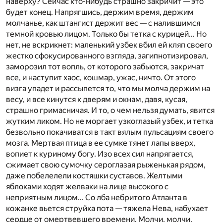
наверху? Сейчас кто-нибудь страшно закричит — это
будет конец. Напрягшись, держим время, держим
молчанье, как штангист держит вес — с налившимся
темной кровью лицом. Только бы тетка с курицей... Но
нет, не вскрикнет: маленький узбек вбил ей кляп своего
жестко сфокусированного взгляда, загипнотизировал,
заморозил тот вопль, от которого забьются, закричат
все, и наступит хаос, кошмар, ужас, ничто. От этого
визга упадет и рассыпется то, что мы молча держим на
весу, и все кинутся к дверям и окнам, давя, кусая,
страшно гримасничая. И то, о чем нельзя думать, явится
жутким ликом. Но не моргает узкоглазый узбек, и тетка
безвольно покачиватся в такт вялым пульсациям своего
мозга. Мертвая птица в ее сумке тянет лапы вверх,
вопиет к куриному богу. Изо всех сил напрягается,
сжимает свою сумочку сероглазая рыженькая рядом,
даже побелелели костяшки суставов. Желтыми
яблоками ходят желваки на лице высокого с
неприятным лицом... Со лба небритого Атланта в
кожанке вьется струйка пота — тяжела Нева, набухает
сердце от омертвевшего времени. Молчи, молчи,