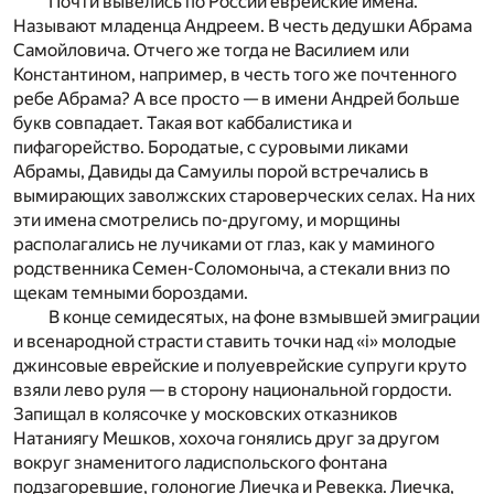
Почти вывелись по России еврейские имена.
Называют младенца Андреем. В честь дедушки Абрама
Самойловича. Отчего же тогда не Василием или
Константином, например, в честь того же почтенного
ребе Абрама? А все просто — в имени Андрей больше
букв совпадает. Такая вот каббалистика и
пифагорейство. Бородатые, с суровыми ликами
Абрамы, Давиды да Самуилы порой встречались в
вымирающих заволжских староверческих селах. На них
эти имена смотрелись по-другому, и морщины
располагались не лучиками от глаз, как у маминого
родственника Семен-Соломоныча, а стекали вниз по
щекам темными бороздами.
В конце семидесятых, на фоне взмывшей эмиграции
и всенародной страсти ставить точки над «i» молодые
джинсовые еврейские и полуеврейские супруги круто
взяли лево руля — в сторону национальной гордости.
Запищал в колясочке у московских отказников
Натаниягу Мешков, хохоча гонялись друг за другом
вокруг знаменитого ладиспольского фонтана
подзагоревшие, голоногие Лиечка и Ревекка. Лиечка,