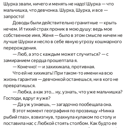
Шурка звали, ничего и менять не надо! Шурка — что
мальчишка, что девчонка. Шурка, Шурка, и все —
запросто!
Доводы были действительно гранитные — крыть
нечем. И тихий страх проник в мою душу: ведь мое
собственное имя, Женя — было в этом смысле ничем не
лучше Шурки и несло в себе явную угрозу кошмарного
перерождения.
— Люб, а это с каждым может случиться? — с
замиранием сердца прошептала я.
— Конечно! — и захихикала, противная.
Что ей не хихикать! При таком-то имени на всю
жизнь гарантия — девчонкой останешься, ни в кого не
превратишься.
— Любка, а как это… ну, узнать, что уже мальчишка?
Господи, вдруг я уже?
— Да уж узнаешь, — загадочно пообещала она.
В этот момент географиня по прозвищу «Нинка
рыбий глаз», взвизгнув, трахнула кулаком по столу и
поставила нас с Любкой стоять столбом. Как будто ее