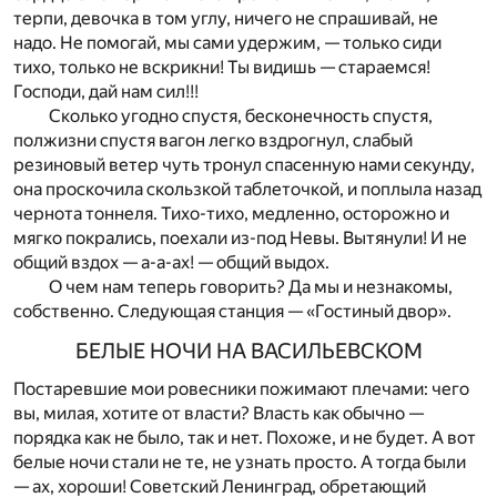
терпи, девочка в том углу, ничего не спрашивай, не
надо. Не помогай, мы сами удержим, — только сиди
тихо, только не вскрикни! Ты видишь — стараемся!
Господи, дай нам сил!!!
Сколько угодно спустя, бесконечность спустя,
полжизни спустя вагон легко вздрогнул, слабый
резиновый ветер чуть тронул спасенную нами секунду,
она проскочила скользкой таблеточкой, и поплыла назад
чернота тоннеля. Тихо-тихо, медленно, осторожно и
мягко покрались, поехали из-под Невы. Вытянули! И не
общий вздох — а-а-ах! — общий выдох.
О чем нам теперь говорить? Да мы и незнакомы,
собственно. Следующая станция — «Гостиный двор».
БЕЛЫЕ НОЧИ НА ВАСИЛЬЕВСКОМ
Постаревшие мои ровесники пожимают плечами: чего
вы, милая, хотите от власти? Власть как обычно —
порядка как не было, так и нет. Похоже, и не будет. А вот
белые ночи стали не те, не узнать просто. А тогда были
— ах, хороши! Советский Ленинград, обретающий