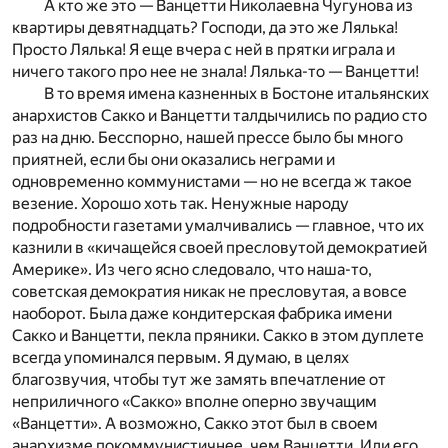
А кто же это — Ванцетти Николаевна Чугунова из
квартиры девятнадцать? Господи, да это же Лялька!
Просто Лялька! Я еще вчера с ней в прятки играла и
ничего такого про нее не знала! Лялька-то — Ванцетти!
В то время имена казненных в Бостоне итальянских
анархистов Сакко и Ванцетти талдычились по радио сто
раз на дню. Бесспорно, нашей прессе было бы много
приятней, если бы они оказались неграми и
одновременно коммунистами — но не всегда ж такое
везение. Хорошо хоть так. Ненужные народу
подробности газетами умалчивались — главное, что их
казнили в «кичащейся своей пресловутой демократией
Америке». Из чего ясно следовало, что наша-то,
советская демократия никак не пресловутая, а вовсе
наоборот. Была даже кондитерская фабрика имени
Сакко и Ванцетти, пекла пряники. Сакко в этом дуплете
всегда упоминался первым. Я думаю, в целях
благозвучия, чтобы тут же замять впечатление от
неприличного «Сакко» вполне оперно звучащим
«Ванцетти». А возможно, Сакко этот был в своем
анархизме покоммунистичнее, чем Ванцетти. Или его