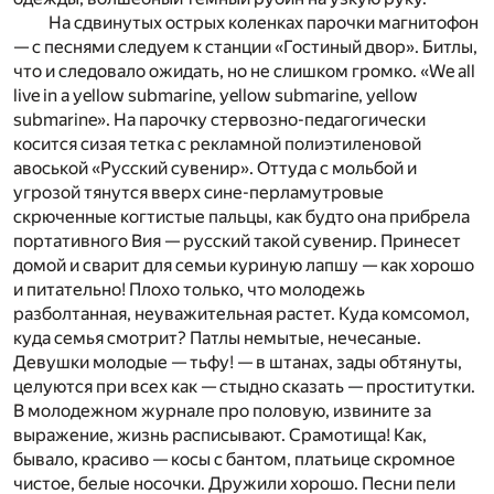
На сдвинутых острых коленках парочки магнитофон
— с песнями следуем к станции «Гостиный двор». Битлы,
что и следовало ожидать, но не слишком громко. «We all
live in a yellow submarine, yellow submarine, yellow
submarine». На парочку стервозно-педагогически
косится сизая тетка с рекламной полиэтиленовой
авоськой «Русский сувенир». Оттуда с мольбой и
угрозой тянутся вверх сине-перламутровые
скрюченные когтистые пальцы, как будто она прибрела
портативного Вия — русский такой сувенир. Принесет
домой и сварит для семьи куриную лапшу — как хорошо
и питательно! Плохо только, что молодежь
разболтанная, неуважительная растет. Куда комсомол,
куда семья смотрит? Патлы немытые, нечесаные.
Девушки молодые — тьфу! — в штанах, зады обтянуты,
целуются при всех как — стыдно сказать — проститутки.
В молодежном журнале про половую, извините за
выражение, жизнь расписывают. Срамотища! Как,
бывало, красиво — косы с бантом, платьице скромное
чистое, белые носочки. Дружили хорошо. Песни пели