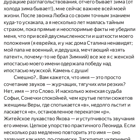
дурацкие разглагольствования, отчего бывает зима (от
холода зима бывает!), мне сейчас важнее всей моей
жизни. После звонка Любка со своим точным знанием
куда-то ускакала, а я несколько лет маялась тайным
страхом, пока прямые и неоспоримые факты не убедили
меня, что при всей двусмысленности и шаткости моего
положения (я еврейка, и у нас дома Сталина ненавидят;
мой папа не военный, и дедушка, мечтающий «взять
патент», почему-то не брал Зимний) все же я с женской
ипостасью моего имени одержала победу над
ипостасью мужской. Камень с души!
Смешно?.. Вам кажется, что имя — это просто
сочетание звуков — журчащих, тягучих или резких?
Нет, имя — это Слово. И насколько женская судьба
Софьи, Сонечки спокойней, чем крутые петли сюжетов
женщины Веры, где спотыкается «в», недолго льстит и
ласкается «е», остановленное перекатом «р».
Житейское лукавство Якова — и уступчивость звучания
его имени. Цепкое упорство практичного Леонида. Если
несколько раз медленно повторить это имя — оно
зазвучит как надо, по-гречески. Заскрипит уключиной