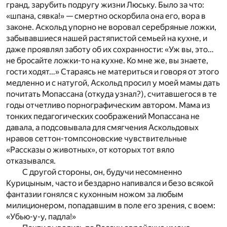
гранд, зарубить подругу жизни Люську. Было за что:
«шпана, сявка!» — смертно оскорбила она его, вора в
законе. Аскольд упорно не воровал серебряные ложки,
забывавшиеся нашей растяпистой семьей на кухне, и
даже проявлял заботу об их сохранности: «Уж вы, это…
не бросайте ложки-то на кухне. Ко мне же, вы знаете,
гости ходят…» Стараясь не материться и говоря от этого
медленно и с натугой, Аскольд просил у моей мамы дать
почитать Мопассана (откуда узнал?), считавшегося в те
годы отчетливо порнографическим автором. Мама из
тонких педагогических соображений Мопассана не
давала, а подсовывала для смягчения Аскольдовых
нравов сеттон-томпсоновские чувствительные
«Рассказы о животных», от которых тот вяло
отказывался.
С другой стороны, он, будучи несомненно
Курицыным, часто и бездарно напивался и безо всякой
фантазии гонялся с кухонным ножом за любым
милиционером, попадавшим в поле его зрения, с воем:
«Убью-у-у, падла!»