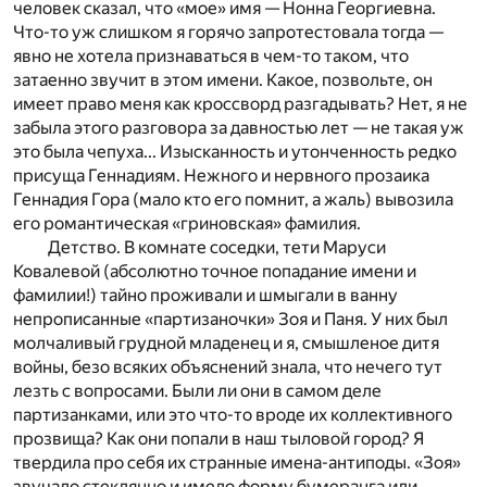
человек сказал, что «мое» имя — Нонна Георгиевна.
Что-то уж слишком я горячо запротестовала тогда —
явно не хотела признаваться в чем-то таком, что
затаенно звучит в этом имени. Какое, позвольте, он
имеет право меня как кроссворд разгадывать? Нет, я не
забыла этого разговора за давностью лет — не такая уж
это была чепуха... Изысканность и утонченность редко
присуща Геннадиям. Нежного и нервного прозаика
Геннадия Гора (мало кто его помнит, а жаль) вывозила
его романтическая «гриновская» фамилия.
Детство. В комнате соседки, тети Маруси
Ковалевой (абсолютно точное попадание имени и
фамилии!) тайно проживали и шмыгали в ванну
непрописанные «партизаночки» Зоя и Паня. У них был
молчаливый грудной младенец и я, смышленое дитя
войны, безо всяких объяснений знала, что нечего тут
лезть с вопросами. Были ли они в самом деле
партизанками, или это что-то вроде их коллективного
прозвища? Как они попали в наш тыловой город? Я
твердила про себя их странные имена-антиподы. «Зоя»
звучало стеклянно и имело форму бумеранга или,