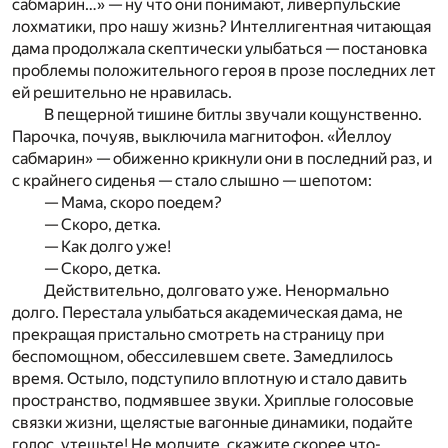
сабмарин…» — ну что они понимают, ливерпульские
лохматики, про нашу жизнь? Интеллигентная читающая
дама продолжала скептически улыбаться — постановка
проблемы положительного героя в прозе последних лет
ей решительно не нравилась.
В пещерной тишине битлы звучали кощунственно.
Парочка, почуяв, выключила магнитофон. «Йеллоу
сабмарин» — обиженно крикнули они в последний раз, и
с крайнего сиденья — стало слышно — шепотом:
— Мама, скоро поедем?
— Скоро, детка.
— Как долго уже!
— Скоро, детка.
Действительно, долговато уже. Ненормально
долго. Перестала улыбаться академическая дама, не
прекращая пристально смотреть на страницу при
беспомощном, обессилевшем свете. Замедлилось
время. Остыло, подступило вплотную и стало давить
пространство, подмявшее звуки. Хриплые голосовые
связки жизни, щелястые вагонные динамики, подайте
голос, утешьте! Не молчите, скажите скорее что-