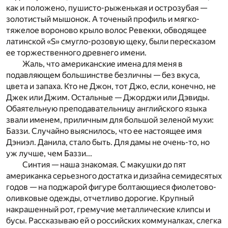
как и положено, пушисто-рыженькая и острозубая —
золотистый мышонок. А точеный профиль и мягко-
тяжелое вороново крыло волос Ревекки, обводящее
латинской «S» смугло-розовую щеку, были пересказом
ее торжественного древнего имени.
Жаль, что американские имена для меня в
подавляющем большинстве безличны — без вкуса,
цвета и запаха. Кто не Джон, тот Джо, если, конечно, не
Джек или Джим. Остальные — Джорджи или Дэвиды.
Обаятельную преподавательницу английского языка
звали именем, приличным для большой зеленой мухи:
Баззи. Случайно выяснилось, что ее настоящее имя
Дэниэл. Данила, стало быть. Для дамы не очень-то, но
уж лучше, чем Баззи...
Синтия — наша знакомая. С макушки до пят
американка серьезного достатка и дизайна семидесятых
годов — на поджарой фигуре болтающиеся фиолетово-
оливковые одежды, отчетливо дорогие. Крупный
накрашенный рот, гремучие металлические клипсы и
бусы. Рассказываю ей о российских коммуналках, слегка