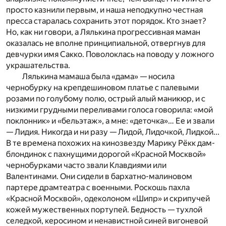
просто казнили первым, и наша неподкупно честная
пресса старалась сохранить этот порядок. Кто знает?
Но, как ни говори, а Лялькина прогрессивная маман
оказалась не вполне принципиальной, отвергнув для
девчурки имя Сакко. Поволоклась на поводу у ложного
украшательства.
Лялькина мамаша была «дама» — носила
чернобурку на крепдешиновом платье с палевыми
розами по голубому полю, острый алый маникюр, и с
низкими грудными переливами голоса говорила: «мой
поклонник» и «бельэтаж», а мне: «деточка»… Ее и звали
— Лидия. Никогда и ни разу — Лидой, Лидочкой, Лидкой...
В те времена похожих на кинозвезду Марику Рёкк дам-
блондинок с пахнущими дорогой «Красной Москвой»
чернобурками часто звали Клавдиями или
Валентинами. Они сидели в бархатно-малиновом
партере драмтеатра с военными. Роскошь пахла
«Красной Москвой», одеколоном «Шипр» и скрипучей
кожей мужественных портупей. Бедность — тухлой
селедкой, керосином и ненавистной синей вигоневой