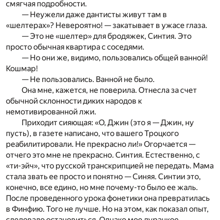
смягчая подробности.
— Неужели даже дантисты живут там в
«шелтерах»? Невероятно! — закатывает в ужасе глаза.
— Это не «шелтер» для бродяжек, Синтия. Это
просто обычная квартира с соседями.
— Но они же, видимо, пользовались общей ванной!
Кошмар!
— Не пользовались. Ванной не было.
Она мне, кажется, не поверила. Отнесла за счет
обычной склонности диких народов к
немотивированной лжи.
Приходит сияющая: «О, Джин (это я — Джин, ну
пусть), в газете написано, что вашего Троцкого
реабилитировали. Не прекрасно ли!» Огорчается —
отчего это мне не прекрасно. Синтия. Естественно, с
«ти-эйч», что русской транскрипцией не передать. Мама
стала звать ее просто и понятно — Синяя. Синтии это,
конечно, все едино, но мне почему-то было ее жаль.
После проведенного урока фонетики она превратилась
в Финфию. Того не лучше. Но на этом, как показал опыт,
следовало остановиться. Однако мое дурацкое