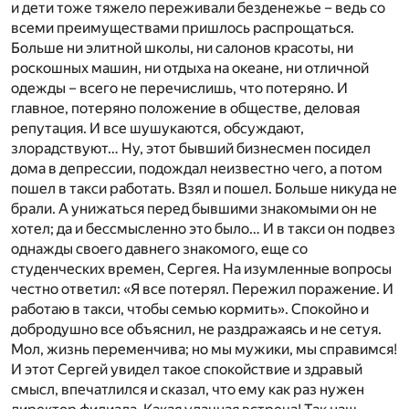
и дети тоже тяжело переживали безденежье – ведь со
всеми преимуществами пришлось распрощаться.
Больше ни элитной школы, ни салонов красоты, ни
роскошных машин, ни отдыха на океане, ни отличной
одежды – всего не перечислишь, что потеряно. И
главное, потеряно положение в обществе, деловая
репутация. И все шушукаются, обсуждают,
злорадствуют… Ну, этот бывший бизнесмен посидел
дома в депрессии, подождал неизвестно чего, а потом
пошел в такси работать. Взял и пошел. Больше никуда не
брали. А унижаться перед бывшими знакомыми он не
хотел; да и бессмысленно это было… И в такси он подвез
однажды своего давнего знакомого, еще со
студенческих времен, Сергея. На изумленные вопросы
честно ответил: «Я все потерял. Пережил поражение. И
работаю в такси, чтобы семью кормить». Спокойно и
добродушно все объяснил, не раздражаясь и не сетуя.
Мол, жизнь переменчива; но мы мужики, мы справимся!
И этот Сергей увидел такое спокойствие и здравый
смысл, впечатлился и сказал, что ему как раз нужен