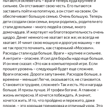
пытаются оклеветать – враги теперь куда крупнее и
сильнее. Он отстаивает свою честь. Его пытаются
заставить пойти на попятную, а он стоит на своем. Он
обеспечивает большую семью. Очень большую. Теперь
дети создали свои семьи, внуки родились, родители его
стали дряхлыми – много людей в семье, много
домочадцев. И жертвует на благотворительность очень
щедро. Денег немного не хватает все же; их всегда не
хватает. И чинит свою мощную и дорогую машину – ее
не так просто починить, как старенький «Москвич».
Расходы стали куда больше. Враги – крупнее и сильнее.
А интриги – опаснее. И сил для борьбы надо еще больше.
И он мне сказал: «Это как в компьютерной игре. Если
прошел уровень – следующий будет еще сложнее.
Враги опаснее. Дороги запутаннее. Расходов больше, а
времени – меньше! Легче, оказывается, не становится.
Становится труднее, сложнее!» Так и есть. Но и награда
больше. И призы лучше. И трофеи богаче. А главное –
жизнь интересна. И хочется побеждать. А значит,
хочется жить. И то, что пройдено и пережито, даже
плохое, – это хорошая тренировка и отличный урок. Это