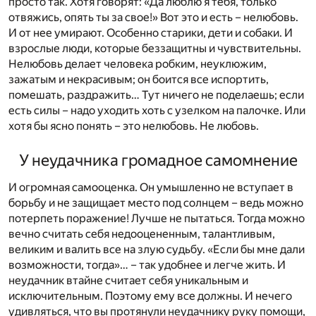
просто так. Хотя говорят: «Да люблю я тебя, только
отвяжись, опять ты за свое!» Вот это и есть – нелюбовь.
И от нее умирают. Особенно старики, дети и собаки. И
взрослые люди, которые беззащитны и чувствительны.
Нелюбовь делает человека робким, неуклюжим,
зажатым и некрасивым; он боится все испортить,
помешать, раздражить… Тут ничего не поделаешь; если
есть силы – надо уходить хоть с узелком на палочке. Или
хотя бы ясно понять – это нелюбовь. Не любовь.
У неудачника громадное самомнение
И огромная самооценка. Он умышленно не вступает в
борьбу и не защищает место под солнцем – ведь можно
потерпеть поражение! Лучше не пытаться. Тогда можно
вечно считать себя недооцененным, талантливым,
великим и валить все на злую судьбу. «Если бы мне дали
возможности, тогда»… – так удобнее и легче жить. И
неудачник втайне считает себя уникальным и
исключительным. Поэтому ему все должны. И нечего
удивляться, что вы протянули неудачнику руку помощи,