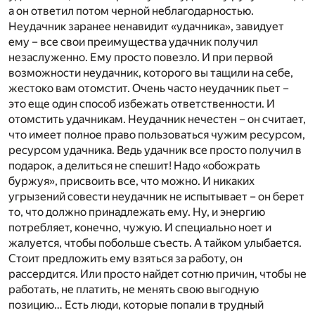
а он ответил потом черной неблагодарностью.
Неудачник заранее ненавидит «удачника», завидует
ему – все свои преимущества удачник получил
незаслуженно. Ему просто повезло. И при первой
возможности неудачник, которого вы тащили на себе,
жестоко вам отомстит. Очень часто неудачник пьет –
это еще один способ избежать ответственности. И
отомстить удачникам. Неудачник нечестен – он считает,
что имеет полное право пользоваться чужим ресурсом,
ресурсом удачника. Ведь удачник все просто получил в
подарок, а делиться не спешит! Надо «обожрать
буржуя», присвоить все, что можно. И никаких
угрызений совести неудачник не испытывает – он берет
то, что должно принадлежать ему. Ну, и энергию
потребляет, конечно, чужую. И специально ноет и
жалуется, чтобы побольше съесть. А тайком улыбается.
Стоит предложить ему взяться за работу, он
рассердится. Или просто найдет сотню причин, чтобы не
работать, не платить, не менять свою выгодную
позицию… Есть люди, которые попали в трудный