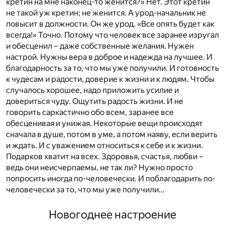
кретин на мне наконец-то женится?» Нет. Этот кретин
не такой уж кретин; не женится. А урод-начальник не
повысит в должности. Он же урод. «Все опять будет как
всегда!» Точно. Потому что человек все заранее изругал
и обесценил – даже собственные желания. Нужен
настрой. Нужны вера в доброе и надежда на лучшее. И
благодарность за то, что мы уже получили. И готовность
к чудесам и радости, доверие к жизни и к людям. Чтобы
случалось хорошее, надо приложить усилие и
довериться чуду. Ощутить радость жизни. И не
говорить саркастично обо всем, заранее все
обесценивая и унижая. Некоторые вещи происходят
сначала в душе, потом в уме, а потом наяву, если верить
и ждать. И с уважением относиться к себе и к жизни.
Подарков хватит на всех. Здоровья, счастья, любви –
ведь они неисчерпаемы, не так ли? Нужно просто
попросить иногда по-человечески. И поблагодарить по-
человечески за то, что мы уже получили…
Новогоднее настроение