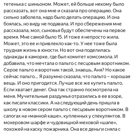
тетенька с шиньоном. Может, ей больше некому было
рассказать, вот она мне и сказала про операцию. Она
сильно заболела, надо было делать операцию. И она
боялась, но виду не подавала. И про сбережения мне
рассказала, мол, сыновья будут обеспечены на первое
время. Мне самой было 15. И тоже я непросто жила.
Может, это ее и привлекло как-то. У нее тоже была
трудная жизнь в юности. Но вот она поделилась
однажды в каморке, где был комитет комсомола. И
добавила, что мечтала о пальто с песцовым воротником.
Серое пальто и воротник такой, знаешь, Аня? Но какое
сейчас пальто… Я разумно сказала, что пальто – хорошая
вещь. И оно пригодится. Лучше все же купить пальто.
Если хватает денег. Она так странно посмотрела на
меня. Мучительные раздумья отразились в ее взоре,
как писали классики. А на следующий день пришла в
школу в новом сером пальто с песцовым воротником. В
сапогах на «манной каше», купленных у спекулянтов. В
мохеровом шарфе и чудовищной меховой «шапе»,
похожей на каску пожарника. Она все деньги сняла с