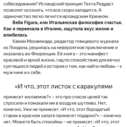
собеседования? Исландский принцип Техта Реддаст
позволит осознать, что все скоро наладится. А
одиночество легко лечится ирландским Креиком.
Bella Figura, или Итальянская философия счастья.
Как я переехала в Италию, ощутила вкус жизни и
влюбилась
Камин Мохаммади, редактор глянцевого журнала
из Лондона, решилась на невероятное приключение и
оказалась во Флоренции. Её книга – это манифест
красивой и яркой жизни, гид по спокойствию для вечно
суетящихся людей и история о том, как найти любовь – к
мужчине и к себе.
«И что, этот листок с каракулями
принесет желаемое?» – это про список целей так
спросили и помахали им в воздухе шутливо. Нет,
конечно. Уже не принесет. «И что, этот бородатый
старик в красном халате принесет подарки?» – конечно
нет. Можете быть спокойны – не принесет. «И что, этот