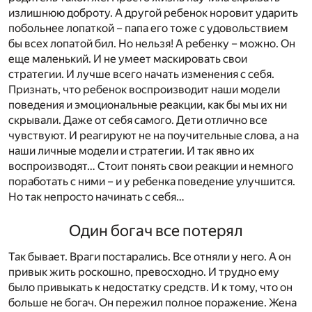
излишнюю доброту. А другой ребенок норовит ударить
побольнее лопаткой – папа его тоже с удовольствием
бы всех лопатой бил. Но нельзя! А ребенку – можно. Он
еще маленький. И не умеет маскировать свои
стратегии. И лучше всего начать изменения с себя.
Признать, что ребенок воспроизводит наши модели
поведения и эмоциональные реакции, как бы мы их ни
скрывали. Даже от себя самого. Дети отлично все
чувствуют. И реагируют не на поучительные слова, а на
наши личные модели и стратегии. И так явно их
воспроизводят… Стоит понять свои реакции и немного
поработать с ними – и у ребенка поведение улучшится.
Но так непросто начинать с себя…
Один богач все потерял
Так бывает. Враги постарались. Все отняли у него. А он
привык жить роскошно, превосходно. И трудно ему
было привыкать к недостатку средств. И к тому, что он
больше не богач. Он пережил полное поражение. Жена