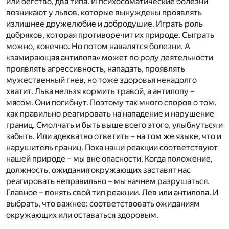
или бегство, два типа. И психосоматические болезни
возникают у львов, которые вынуждены проявлять
излишнее дружелюбие и добродушие. Играть роль
добряков, которая противоречит их природе. Сыграть
можно, конечно. Но потом навалятся болезни. А
«замирающая антилопа» может по роду деятельности
проявлять агрессивность, нападать, проявлять
мужественный гнев, но тоже здоровья ненадолго
хватит. Льва нельзя кормить травой, а антилопу –
мясом. Они погибнут. Поэтому так много споров о том,
как правильно реагировать на нападение и нарушение
границ. Смолчать и быть выше всего этого, улыбнуться и
забыть. Или адекватно ответить – на том же языке, что и
нарушитель границ. Пока наши реакции соответствуют
нашей природе – мы вне опасности. Когда положение,
должность, ожидания окружающих заставят нас
реагировать неправильно – мы начнем разрушаться.
Главное – понять свой тип реакции. Лев или антилопа. И
выбрать, что важнее: соответствовать ожиданиям
окружающих или оставаться здоровым.