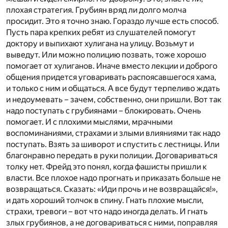
плохая стратегия. Грубиян вряд ли долго молча
просидит. Это я точно знаю. Гораздо лучше есть способ.
Пусть пара крепких ребят из слушателей помогут
доктору и выпихают хулигана на улицу. Возьмут и
выведут. Или можно полицию позвать, тоже хорошо
помогает от хулиганов. Иначе вместо лекции и доброго
общения придется уговаривать распоясавшегося хама,
и только с ним и общаться. А все будут терпеливо ждать
и недоумевать – зачем, собственно, они пришли. Вот так
надо поступать с грубиянами – блокировать. Очень
помогает. И с плохими мыслями, мрачными
воспоминаниями, страхами и злыми влияниями так надо
поступать. Взять за шиворот и спустить с лестницы. Или
благонравно передать в руки полиции. Договариваться
толку нет. Фрейд это понял, когда фашисты пришли к
власти. Все плохое надо прогнать и приказать больше не
возвращаться. Сказать: «Иди прочь и не возвращайся!»,
и дать хороший толчок в спину. Гнать плохие мысли,
страхи, тревоги – вот что надо иногда делать. И гнать
злых грубиянов, а не договариваться с ними, поправляя