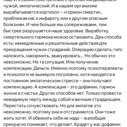
чужой, эмпатический. И в нашем организме
вырабатывается кортизол – «гормон смерти»,
приближая нас к инфаркту или к другим опасным
болезням. И чем больше мы сопереживаем, тем
быстрее разрушается наше здоровье. Выработку
смертельного гормона можно остановить. Два способа
есть: немедленные и решительные действия для
прекращения чужих страданий. Операцию сделать, гипс
наложить, накормить, эвакуировать… Но обычно это
невозможно. Не та ситуация. Или получение
компенсации. Деньги. Именно поэтому психотерапевты
и психологи не вымерли поголовно, хотя находятся в
постоянном эмпатическом стрессе – они получают
компенсацию. А компенсация – это дофамин, гормон
жизни и счастья. Других способов нет. Только провести
невидимую черту между собой и вечным страдальцем.
Перестать сочувствовать. Но для эмпатов это
невозможно, поэтому они и отстраняются. Они тоже
жить хотят. И обвинять себя не надо – жалобщик
прекрасно понимает, что делает. Крадет у вас дофамин