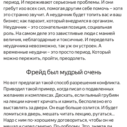
период. И переживают серьезные проблемы. И они
гребут изо всех сил, помогая другим себе помочь – хотя
это странно звучит. А неудачник будет топить вас и ваш
бизнес; как паразит, который внедрился в организм.
Неудачник – это сознательная позиция, социальная
роль. На самом деле это завистливые люди с манией
величия, неблагодарные и токсичные. И переделать
неудачника невозможно, так уж он устроен. А
временные неудачи – это просто период. Который
можно пережить, пройти, преодолеть.
Фрейд был мудрый очень
Но вот предлагал такой способ разрешения конфликта.
Приводил такой пример, когда писал о подавленных
желаниях и комплексах. Дескать, если пьяный грубиян
на лекции начнет кричать и хамить, бесполезно его
выставлять за двери. Он еще больше озлится. И будет
ломиться в дверь, мешать читать лекцию, ругаться…
Надо с ним по-хорошему договориться, чтобы он не
мешал и сидел смирно. По-доброму. Это, знаете ли,