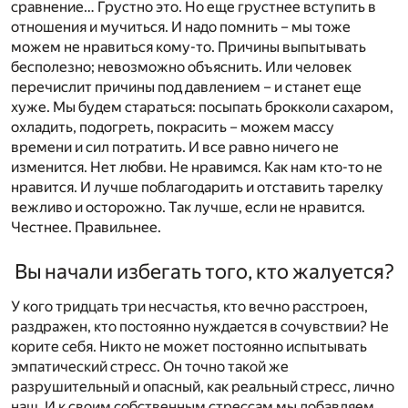
сравнение… Грустно это. Но еще грустнее вступить в
отношения и мучиться. И надо помнить – мы тоже
можем не нравиться кому-то. Причины выпытывать
бесполезно; невозможно объяснить. Или человек
перечислит причины под давлением – и станет еще
хуже. Мы будем стараться: посыпать брокколи сахаром,
охладить, подогреть, покрасить – можем массу
времени и сил потратить. И все равно ничего не
изменится. Нет любви. Не нравимся. Как нам кто-то не
нравится. И лучше поблагодарить и отставить тарелку
вежливо и осторожно. Так лучше, если не нравится.
Честнее. Правильнее.
Вы начали избегать того, кто жалуется?
У кого тридцать три несчастья, кто вечно расстроен,
раздражен, кто постоянно нуждается в сочувствии? Не
корите себя. Никто не может постоянно испытывать
эмпатический стресс. Он точно такой же
разрушительный и опасный, как реальный стресс, лично
наш. И к своим собственным стрессам мы добавляем