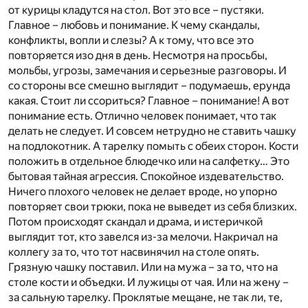
от курицы кладутся на стол. Вот это все – пустяки.
Главное – любовь и понимание. К чему скандалы,
конфликты, вопли и слезы? А к тому, что все это
повторяется изо дня в день. Несмотря на просьбы,
мольбы, угрозы, замечания и серьезные разговоры. И
со стороны все смешно выглядит – подумаешь, ерунда
какая. Стоит ли ссориться? Главное – понимание! А вот
понимание есть. Отлично человек понимает, что так
делать не следует. И совсем нетрудно не ставить чашку
на подлокотник. А тарелку помыть с обеих сторон. Кости
положить в отдельное блюдечко или на салфетку… Это
бытовая тайная агрессия. Спокойное издевательство.
Ничего плохого человек не делает вроде, но упорно
повторяет свои трюки, пока не выведет из себя близких.
Потом происходят скандал и драма, и истеричкой
выглядит тот, кто завелся из-за мелочи. Накричал на
коллегу за то, что тот насвинячил на столе опять.
Грязную чашку поставил. Или на мужа – за то, что на
столе кости и объедки. И лужицы от чая. Или на жену –
за сальную тарелку. Проклятые мещане, не так ли, те,