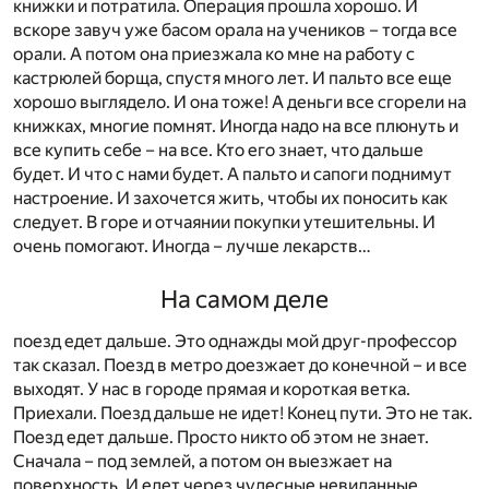
книжки и потратила. Операция прошла хорошо. И
вскоре завуч уже басом орала на учеников – тогда все
орали. А потом она приезжала ко мне на работу с
кастрюлей борща, спустя много лет. И пальто все еще
хорошо выглядело. И она тоже! А деньги все сгорели на
книжках, многие помнят. Иногда надо на все плюнуть и
все купить себе – на все. Кто его знает, что дальше
будет. И что с нами будет. А пальто и сапоги поднимут
настроение. И захочется жить, чтобы их поносить как
следует. В горе и отчаянии покупки утешительны. И
очень помогают. Иногда – лучше лекарств…
На самом деле
поезд едет дальше. Это однажды мой друг-профессор
так сказал. Поезд в метро доезжает до конечной – и все
выходят. У нас в городе прямая и короткая ветка.
Приехали. Поезд дальше не идет! Конец пути. Это не так.
Поезд едет дальше. Просто никто об этом не знает.
Сначала – под землей, а потом он выезжает на
поверхность. И едет через чудесные невиданные