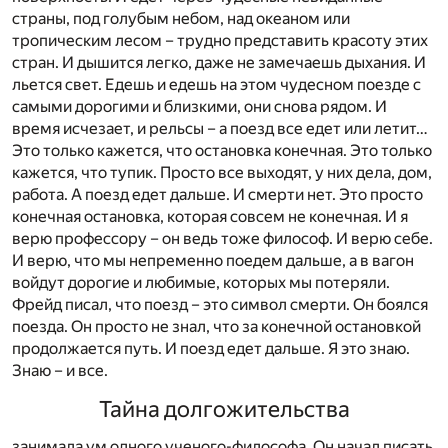
страны, под голубым небом, над океаном или
тропическим лесом – трудно представить красоту этих
стран. И дышится легко, даже не замечаешь дыхания. И
льется свет. Едешь и едешь на этом чудесном поезде с
самыми дорогими и близкими, они снова рядом. И
время исчезает, и рельсы – а поезд все едет или летит…
Это только кажется, что остановка конечная. Это только
кажется, что тупик. Просто все выходят, у них дела, дом,
работа. А поезд едет дальше. И смерти нет. Это просто
конечная остановка, которая совсем не конечная. И я
верю профессору – он ведь тоже философ. И верю себе.
И верю, что мы непременно поедем дальше, а в вагон
войдут дорогие и любимые, которых мы потеряли.
Фрейд писал, что поезд – это символ смерти. Он боялся
поезда. Он просто не знал, что за конечной остановкой
продолжается путь. И поезд едет дальше. Я это знаю.
Знаю – и все.
Тайна долгожительства
занимала ум одного ученого-философа. Он начал писать