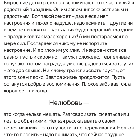
Выросшие дети до сих пор вспоминают тот счастливый и
радостный праздник. Он им запомнился счастливым и
радостным. Вот такой секрет – даже если нет
настроения и тяжело на душе, надо помнить – другие ни
в чем не виноваты. Пусть у них будет хороший праздник
– праздников так мало хороших! А мы постараемся по
мере сил. Постараемся никому не испортить
настроение. И приложим усилия. И накроем стол все
равно, пусть и скромно. Так уж положено. Терпеливые
получают потом награду, а умение радоваться за других
– это дар свыше. Ни к чему транслировать грусть; от
этого всем плохо. Завтра жизнь продолжится. Пусть
останутся добрые воспоминания. Плохое забывается, а
хорошее – никогда.
Нелюбовь —
это когда нельзя мешать. Разговаривать, смеяться или
лезть с объятиями. Нельзя рассказывать о своих
переживаниях – это глупости, а не переживания. Нельзя
что-то просить – надо понимать, что сейчас трудное