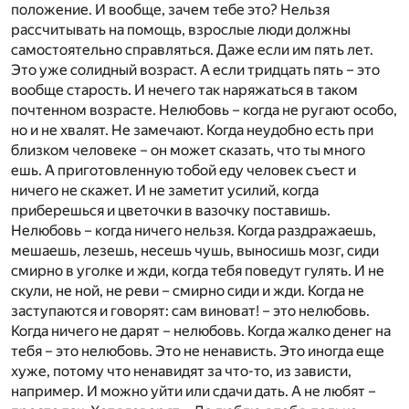
положение. И вообще, зачем тебе это? Нельзя
рассчитывать на помощь, взрослые люди должны
самостоятельно справляться. Даже если им пять лет.
Это уже солидный возраст. А если тридцать пять – это
вообще старость. И нечего так наряжаться в таком
почтенном возрасте. Нелюбовь – когда не ругают особо,
но и не хвалят. Не замечают. Когда неудобно есть при
близком человеке – он может сказать, что ты много
ешь. А приготовленную тобой еду человек съест и
ничего не скажет. И не заметит усилий, когда
приберешься и цветочки в вазочку поставишь.
Нелюбовь – когда ничего нельзя. Когда раздражаешь,
мешаешь, лезешь, несешь чушь, выносишь мозг, сиди
смирно в уголке и жди, когда тебя поведут гулять. И не
скули, не ной, не реви – смирно сиди и жди. Когда не
заступаются и говорят: сам виноват! – это нелюбовь.
Когда ничего не дарят – нелюбовь. Когда жалко денег на
тебя – это нелюбовь. Это не ненависть. Это иногда еще
хуже, потому что ненавидят за что-то, из зависти,
например. И можно уйти или сдачи дать. А не любят –