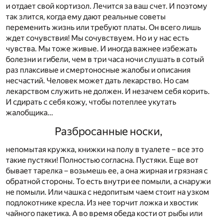
и отдает свой кортизол. Лечится за ваш счет. И поэтому
так злится, когда ему дают реальные советы
переменить жизнь или требуют платы. Он всего лишь
ждет сочувствия! Мы сочувствуем. Но и у нас есть
чувства. Мы тоже живые. И иногда важнее избежать
болезни и гибели, чем в три часа ночи слушать в сотый
раз плаксивые и смертоносные жалобы и описания
несчастий. Человек может дать лекарство. Но сам
лекарством служить не должен. И незачем себя корить.
И сдирать с себя кожу, чтобы потеплее укутать
жалобщика…
Разбросанные носки,
непомытая кружка, книжки на полу в туалете – все это
такие пустяки! Полностью согласна. Пустяки. Еще вот
бывает тарелка – возьмешь ее, а она жирная и грязная с
обратной стороны. То есть внутри ее помыли, а снаружи
не помыли. Или чашка с недопитым чаем стоит на узком
подлокотнике кресла. Из нее торчит ложка и хвостик
чайного пакетика. А во время обеда кости от рыбы или