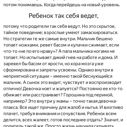
потом понимаешь. Когда перейдешь на новый уровень.
Ребенок так себя ведет,
потому что родители так себя ведут. Но это скрытое,
тайное поведение; взрослые умеют замаскироваться.
Но стратегии те же самые внутри. Мальчик бешено
топает ножками, ревет басом и кулачки сжимает, если
что-то «не по его нраву»? А папа мальчика ногами не
топает. Но испытывает дикий гнев на работе и дома. И
заревел бы басом от ярости, но кора мозга уже
сформирована и запреты усвоены. Однако внутри в
неприятной ситуации – именно такой беснующийся
мальчик. А сынок это видит, чувствует и воспроизводит
отлично! Девочка ноет и жалуется? Постоянно ее кто-то
обижает или расстраивает? Горошина под периной,
например? Это внутри у мамы – точно такая девочка-
плакса. Все ищет причину для жалоб и нытья. И визгливо
плачет, требуя внимания и сочувствия. Ребенок всем
делится, всех жалеет, готов последнее отдать? Значит, и
родитель такой же. Просто жизнь научила скрывать