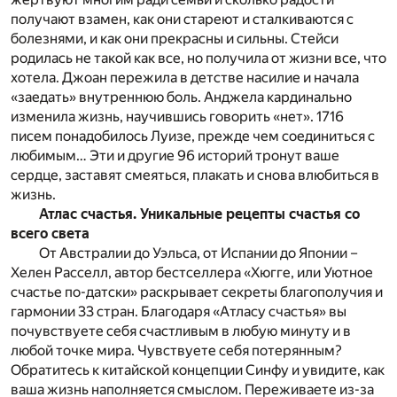
получают взамен, как они стареют и сталкиваются с
болезнями, и как они прекрасны и сильны. Стейси
родилась не такой как все, но получила от жизни все, что
хотела. Джоан пережила в детстве насилие и начала
«заедать» внутреннюю боль. Анджела кардинально
изменила жизнь, научившись говорить «нет». 1716
писем понадобилось Луизе, прежде чем соединиться с
любимым… Эти и другие 96 историй тронут ваше
сердце, заставят смеяться, плакать и снова влюбиться в
жизнь.
Атлас счастья. Уникальные рецепты счастья со
всего света
От Австралии до Уэльса, от Испании до Японии –
Хелен Расселл, автор бестселлера «Хюгге, или Уютное
счастье по-датски» раскрывает секреты благополучия и
гармонии 33 стран. Благодаря «Атласу счастья» вы
почувствуете себя счастливым в любую минуту и в
любой точке мира. Чувствуете себя потерянным?
Обратитесь к китайской концепции Синфу и увидите, как
ваша жизнь наполняется смыслом. Переживаете из-за