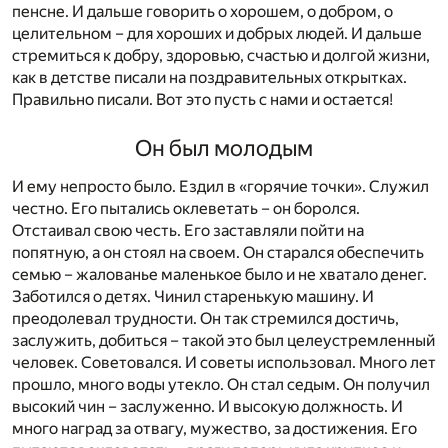
пенсне. И дальше говорить о хорошем, о добром, о
целительном – для хороших и добрых людей. И дальше
стремиться к добру, здоровью, счастью и долгой жизни,
как в детстве писали на поздравительных открытках.
Правильно писали. Вот это пусть с нами и остается!
Он был молодым
И ему непросто было. Ездил в «горячие точки». Служил
честно. Его пытались оклеветать – он боролся.
Отстаивал свою честь. Его заставляли пойти на
попятную, а он стоял на своем. Он старался обеспечить
семью – жалованье маленькое было и не хватало денег.
Заботился о детях. Чинил старенькую машину. И
преодолевал трудности. Он так стремился достичь,
заслужить, добиться – такой это был целеустремленный
человек. Советовался. И советы использовал. Много лет
прошло, много воды утекло. Он стал седым. Он получил
высокий чин – заслуженно. И высокую должность. И
много наград за отвагу, мужество, за достижения. Его