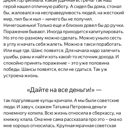
директор филиала. Какая удачная встреча! Так наш
герой нашел отличную работу. А сидел бы дома, стонал
бы, жаловался на несправедливость людей, на жестокий
мир, пил бы и ныл – ничего бы не получил.
Ничегошеньки! Только еще и близких довел бы до ручки.
Поражения бывают. Иногда приходится капитулировать.
Но это по-разному можно сделать. Можно уныло сесть
в углу и начать себя жалеть. Можно в такси поработать.
Или еще где. Шанс появится. Для начала надо залечить
ушибы, раны и найти хоть какой-то источник дохода. И
спокойно принять поражение – это уже половина
победы. Шансы появятся, если не сдаться. Так уж
устроена жизнь.
«Дайте на все деньги!» —
так подгулявшие купцы кричали. А мы были советские
люди. И завуч, скажем Татьяна Петровна деньги
понемногу копила. Всю жизнь относила в сберкассу, на
книжку клала. Она мне сама рассказала про это – она ко
мне хорошо относилась. Крупная мрачная советская