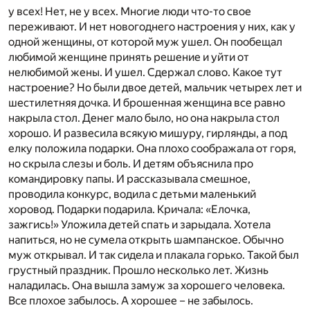
у всех! Нет, не у всех. Многие люди что-то свое
переживают. И нет новогоднего настроения у них, как у
одной женщины, от которой муж ушел. Он пообещал
любимой женщине принять решение и уйти от
нелюбимой жены. И ушел. Сдержал слово. Какое тут
настроение? Но были двое детей, мальчик четырех лет и
шестилетняя дочка. И брошенная женщина все равно
накрыла стол. Денег мало было, но она накрыла стол
хорошо. И развесила всякую мишуру, гирлянды, а под
елку положила подарки. Она плохо соображала от горя,
но скрыла слезы и боль. И детям объяснила про
командировку папы. И рассказывала смешное,
проводила конкурс, водила с детьми маленький
хоровод. Подарки подарила. Кричала: «Елочка,
зажгись!» Уложила детей спать и зарыдала. Хотела
напиться, но не сумела открыть шампанское. Обычно
муж открывал. И так сидела и плакала горько. Такой был
грустный праздник. Прошло несколько лет. Жизнь
наладилась. Она вышла замуж за хорошего человека.
Все плохое забылось. А хорошее – не забылось.