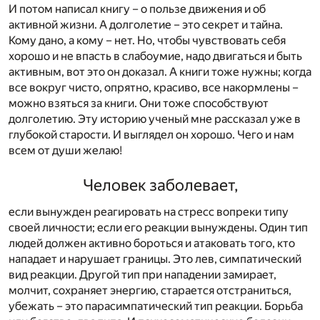
И потом написал книгу – о пользе движения и об
активной жизни. А долголетие – это секрет и тайна.
Кому дано, а кому – нет. Но, чтобы чувствовать себя
хорошо и не впасть в слабоумие, надо двигаться и быть
активным, вот это он доказал. А книги тоже нужны; когда
все вокруг чисто, опрятно, красиво, все накормлены –
можно взяться за книги. Они тоже способствуют
долголетию. Эту историю ученый мне рассказал уже в
глубокой старости. И выглядел он хорошо. Чего и нам
всем от души желаю!
Человек заболевает,
если вынужден реагировать на стресс вопреки типу
своей личности; если его реакции вынуждены. Один тип
людей должен активно бороться и атаковать того, кто
нападает и нарушает границы. Это лев, симпатический
вид реакции. Другой тип при нападении замирает,
молчит, сохраняет энергию, старается отстраниться,
убежать – это парасимпатический тип реакции. Борьба