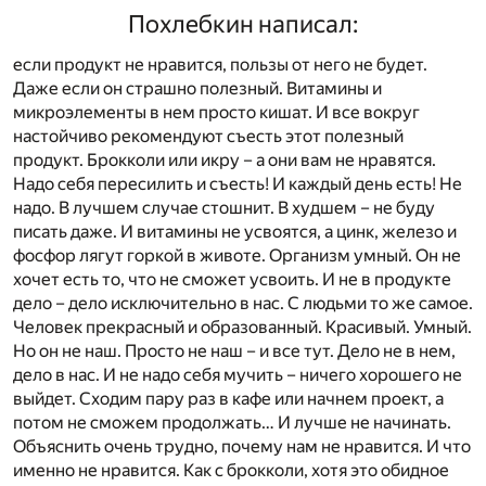
Похлебкин написал:
если продукт не нравится, пользы от него не будет.
Даже если он страшно полезный. Витамины и
микроэлементы в нем просто кишат. И все вокруг
настойчиво рекомендуют съесть этот полезный
продукт. Брокколи или икру – а они вам не нравятся.
Надо себя пересилить и съесть! И каждый день есть! Не
надо. В лучшем случае стошнит. В худшем – не буду
писать даже. И витамины не усвоятся, а цинк, железо и
фосфор лягут горкой в животе. Организм умный. Он не
хочет есть то, что не сможет усвоить. И не в продукте
дело – дело исключительно в нас. С людьми то же самое.
Человек прекрасный и образованный. Красивый. Умный.
Но он не наш. Просто не наш – и все тут. Дело не в нем,
дело в нас. И не надо себя мучить – ничего хорошего не
выйдет. Сходим пару раз в кафе или начнем проект, а
потом не сможем продолжать… И лучше не начинать.
Объяснить очень трудно, почему нам не нравится. И что
именно не нравится. Как с брокколи, хотя это обидное