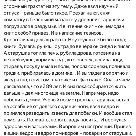
огромный трактат на эту тему. Даже взял научный
отпуск – раньше было такое. Поехал на юг, снял
комнатку в беленькой мазанке у древней старушки и
погрузился в раздумья. И в чтение книг – он чемодан
книг с собой привез. И в написание тезисов.
Кропотливая долгая работа. Ноутбуков не было тогда;
книги, бумага, ручка… с утра до вечера он сидел и писал.
А старушка топила печь, рубила дрова, готовила на
летней кухне, кормила кур, коз, овечек, носила воду,
стирала, посуду мыла и полы, полола сорняки, поливала
грядки, прибиралась в домике… И выглядела опрятно и
аккуратно, в чистом платочке и в фартучке. Она за чаем
рассказала, что ей 89 лет. И она пока собирается жить
дальше – дел много еще на земле. Например, надо
побелить домик. Ученый посмотрел на старушку, встал
на ослабшие от долгого сидения ноги, взял ведро и
принялся разводить известь для побелки. И вообще стал
помогать. Поливать, полоть, воду носить… И вернулся
здоровым и загорелым. В хорошем настроении. Привез
вишни ведро и ведро помидоров – подарки от старушки.