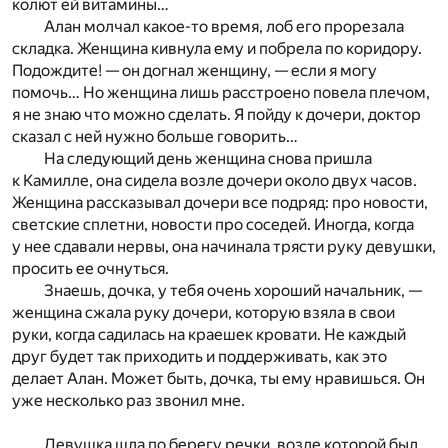
колют ей витамины…
Алан молчал какое-то время, лоб его прорезала
складка. Женщина кивнула ему и побрела по коридору.
Подождите! — он догнал женщину, — если я могу
помочь… Но женщина лишь расстроено повела плечом,
я не знаю что можно сделать. Я пойду к дочери, доктор
сказал с ней нужно больше говорить…
На следующий день женщина снова пришла
к Камилле, она сидела возле дочери около двух часов.
Женщина рассказывал дочери все подряд: про новости,
светские сплетни, новости про соседей. Иногда, когда
у нее сдавали нервы, она начинала трясти руку девушки,
просить ее очнуться.
Знаешь, дочка, у тебя очень хороший начальник, —
женщина сжала руку дочери, которую взяла в свои
руки, когда садилась на краешек кровати. Не каждый
друг будет так приходить и поддерживать, как это
делает Алан. Может быть, дочка, ты ему нравишься. Он
уже несколько раз звонил мне.
Девушка шла по берегу речки, возле которой был