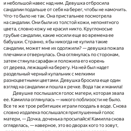
и небольшой навес над ним. Девушка отбросила
сандалии подальше от себя на берег, чтобы не намочить.
Что-то было не так. Она пристальнее посмотрела
на сандалии. Они были из толстой кожи, непонятного
цвета, словно кожу не красил никто. Круглоносые
грубые сандалии, какие носили еще во времена ее
бабушки. Странно, я бы никогда не купила такие
сандалии, может мне их одолжили? — девушка пожала
плечами и отвернулась. Она оглянулась по сторонам,
затем стянула сарафан и положила его корень
от дерева, лежащий на берегу. На ней был надет
раздельный черный купальник с мелкими
разноцветными цветами. Девушка бросила еще один
взгляд на сандалии и пошла к речке. Вода так и манила!
Девушке послышался голос матери, которая звала
ее. Камилла оглянулась — никого поблизости не было.
Все те же трое ребятишек играли поодаль в воде. Снова
словно издалека послышался приглушенный голос
матери, — Дочка, доченька просыпайся! Камилла снова
огляделась, — наверное, это во дворах кого то зовут,