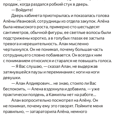
продаж, когда раздался робкий стук в дверь.
— Войдите!
Дверь кабинета приоткрылась и показалась голова
Алёны Ивановой, сотрудницы из отдела закупок. Алёна
была невысокого роста, примерно сто шестьдесят
сантиметров, обычной фигуры, ее светлые волосы были
подстрижены коротко, а в голубых глазах ее застыла
тревога и нерешительность. Алан мысленно
чертыхнулся. Он не понимал, почему большая часть
сотрудниц его словно побаивается. Он всегда к ним
с пониманием относился и старался не повышать голоса.
— Я Вас слушаю, — сказал Алан, не выдержав
затянувшейся паузы и переминания с ноги на ноги
девушки.
— Алан Алдиярович… не знаю, стоило ли Вас
беспокоить, — Алена вздохнула и добавила, — уже
практически полдень, а Камиллы нет на работе…
Алан вопросительно посмотрел на Алёну. Он
не понимал, почему ему это говорят. Поймите меня
правильно, — затараторила Алёна, немного