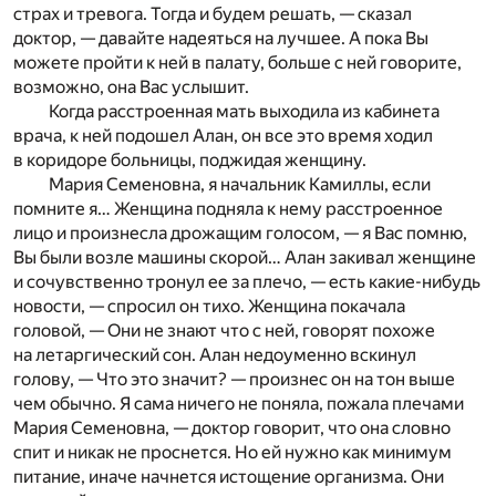
страх и тревога. Тогда и будем решать, — сказал
доктор, — давайте надеяться на лучшее. А пока Вы
можете пройти к ней в палату, больше с ней говорите,
возможно, она Вас услышит.
Когда расстроенная мать выходила из кабинета
врача, к ней подошел Алан, он все это время ходил
в коридоре больницы, поджидая женщину.
Мария Семеновна, я начальник Камиллы, если
помните я… Женщина подняла к нему расстроенное
лицо и произнесла дрожащим голосом, — я Вас помню,
Вы были возле машины скорой… Алан закивал женщине
и сочувственно тронул ее за плечо, — есть какие-нибудь
новости, — спросил он тихо. Женщина покачала
головой, — Они не знают что с ней, говорят похоже
на летаргический сон. Алан недоуменно вскинул
голову, — Что это значит? — произнес он на тон выше
чем обычно. Я сама ничего не поняла, пожала плечами
Мария Семеновна, — доктор говорит, что она словно
спит и никак не проснется. Но ей нужно как минимум
питание, иначе начнется истощение организма. Они