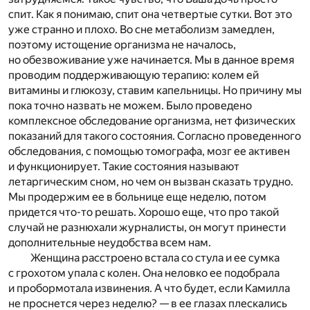
спит. Как я понимаю, спит она четвертые сутки. Вот это
уже странно и плохо. Во сне метаболизм замедлен,
поэтому истощение организма не началось,
но обезвоживание уже начинается. Мы в данное время
проводим поддерживающую терапию: колем ей
витамины и глюкозу, ставим капельницы. Но причину мы
пока точно назвать не можем. Было проведено
комплексное обследование организма, нет физических
показаний для такого состояния. Согласно проведенного
обследования, с помощью томографа, мозг ее активен
и функционирует. Такие состояния называют
летаргическим сном, но чем он вызван сказать трудно.
Мы продержим ее в больнице еще неделю, потом
придется что-то решать. Хорошо еще, что про такой
случай не разнюхали журналисты, он могут принести
дополнительные неудобства всем нам.
Женщина расстроено встала со стула и ее сумка
с грохотом упала с колен. Она неловко ее подобрала
и пробормотала извинения. А что будет, если Камилла
не проснется через неделю? — в ее глазах плескались