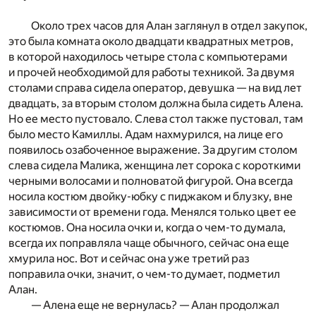
Около трех часов для Алан заглянул в отдел закупок,
это была комната около двадцати квадратных метров,
в которой находилось четыре стола с компьютерами
и прочей необходимой для работы техникой. За двумя
столами справа сидела оператор, девушка — на вид лет
двадцать, за вторым столом должна была сидеть Алена.
Но ее место пустовало. Слева стол также пустовал, там
было место Камиллы. Адам нахмурился, на лице его
появилось озабоченное выражение. За другим столом
слева сидела Малика, женщина лет сорока с короткими
черными волосами и полноватой фигурой. Она всегда
носила костюм двойку-юбку с пиджаком и блузку, вне
зависимости от времени года. Менялся только цвет ее
костюмов. Она носила очки и, когда о чем-то думала,
всегда их поправляла чаще обычного, сейчас она еще
хмурила нос. Вот и сейчас она уже третий раз
поправила очки, значит, о чем-то думает, подметил
Алан.
— Алена еще не вернулась? — Алан продолжал