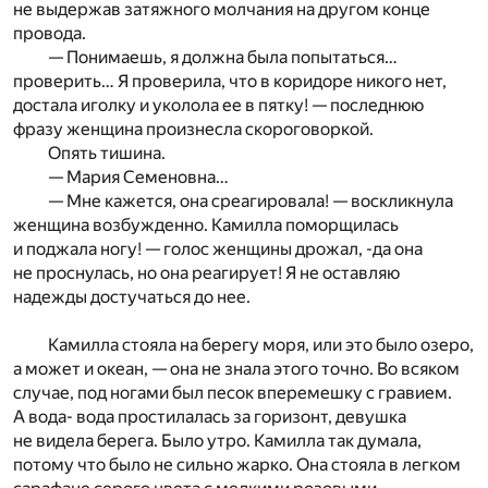
не выдержав затяжного молчания на другом конце
провода.
— Понимаешь, я должна была попытаться…
проверить… Я проверила, что в коридоре никого нет,
достала иголку и уколола ее в пятку! — последнюю
фразу женщина произнесла скороговоркой.
Опять тишина.
— Мария Семеновна…
— Мне кажется, она среагировала! — воскликнула
женщина возбужденно. Камилла поморщилась
и поджала ногу! — голос женщины дрожал, -да она
не проснулась, но она реагирует! Я не оставляю
надежды достучаться до нее.
Камилла стояла на берегу моря, или это было озеро,
а может и океан, — она не знала этого точно. Во всяком
случае, под ногами был песок вперемешку с гравием.
А вода- вода простилалась за горизонт, девушка
не видела берега. Было утро. Камилла так думала,
потому что было не сильно жарко. Она стояла в легком