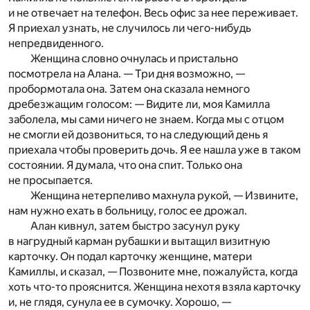
и не отвечает на телефон. Весь офис за нее переживает.
Я приехал узнать, не случилось ли чего-нибудь
непредвиденного.
Женщина словно очнулась и пристально
посмотрела на Алана. — Три дня возможно, —
пробормотала она. Затем она сказала немного
дребезжащим голосом: — Видите ли, моя Камилла
заболела, мы сами ничего не знаем. Когда мы с отцом
не смогли ей дозвониться, то на следующий день я
приехала чтобы проверить дочь. Я ее нашла уже в таком
состоянии. Я думала, что она спит. Только она
не просыпается.
Женщина нетерпеливо махнула рукой, — Извините,
нам нужно ехать в больницу, голос ее дрожал.
Алан кивнул, затем быстро засунул руку
в нагрудный карман рубашки и вытащил визитную
карточку. Он подал карточку женщине, матери
Камиллы, и сказал, — Позвоните мне, пожалуйста, когда
хоть что-то прояснится. Женщина нехотя взяла карточку
и, не глядя, сунула ее в сумочку. Хорошо, —