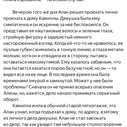
Вечером того же дня Алан решил проехать лично
проехать к дому Камиллы. Девушка была ему
симпатична и он искренне за нее беспокоился. Он
представил ее каштановые волосы и зеленые глаза,
стройную фигурку и задиристый немного
настороженный взгляд. Когда ей что-то не нравилось, ее
пухлые губки сжимались в тонкую линию, а глаза метали
молнии, хотя он и отводила их в сторону, пытаясь
оставаться невозмутимой. Ему казалось забавным, что
она пытается казаться порою безучастной, но он — то
видел все на ее лице. В последнее время она была
временами хмурой и замкнутой. Может у нее были
проблемы? Сначала он не принял всерьез опасения
Алены, но, кажется, дело начало принимать серьезный
оборот.
Камилла жила в обычной старой пятиэтажке, это
Алан узнал, когда подъехал к дому, по адресу, взятому
из личного дела девушки. Алан не стал заезжать
во двор, так как увидел там небольшое столпотворение