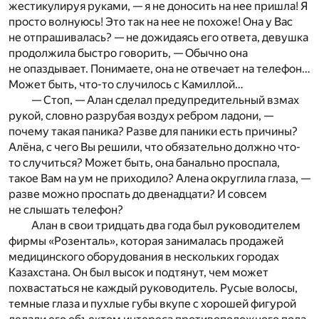
жестикулируя руками, — я не доносить на нее пришла! Я
просто волнуюсь! Это так на нее не похоже! Она у Вас
не отпрашивалась? — не дожидаясь его ответа, девушка
продолжила быстро говорить, — Обычно она
не опаздывает. Понимаете, она не отвечает на телефон…
Может быть, что-то случилось с Камиллой…
— Стоп, — Алан сделал предупредительный взмах
рукой, словно разрубая воздух ребром ладони, —
почему такая паника? Разве для паники есть причины?
Алёна, с чего Вы решили, что обязательно должно что-
то случиться? Может быть, она банально проспала,
такое Вам на ум не приходило? Алена округлила глаза, —
разве можно проспать до двенадцати? И совсем
не слышать телефон?
Алан в свои тридцать два года был руководителем
фирмы «Розенталь», которая занималась продажей
медицинского оборудования в нескольких городах
Казахстана. Он был высок и подтянут, чем может
похвастаться не каждый руководитель. Русые волосы,
темные глаза и пухлые губы вкупе с хорошей фигурой