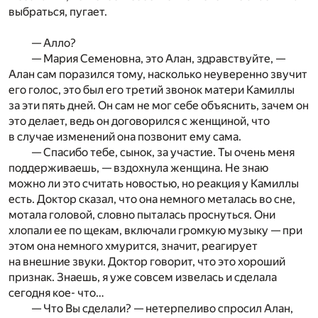
выбраться, пугает.
— Алло?
— Мария Семеновна, это Алан, здравствуйте, —
Алан сам поразился тому, насколько неуверенно звучит
его голос, это был его третий звонок матери Камиллы
за эти пять дней. Он сам не мог себе объяснить, зачем он
это делает, ведь он договорился с женщиной, что
в случае изменений она позвонит ему сама.
— Спасибо тебе, сынок, за участие. Ты очень меня
поддерживаешь, — вздохнула женщина. Не знаю
можно ли это считать новостью, но реакция у Камиллы
есть. Доктор сказал, что она немного металась во сне,
мотала головой, словно пыталась проснуться. Они
хлопали ее по щекам, включали громкую музыку — при
этом она немного хмурится, значит, реагирует
на внешние звуки. Доктор говорит, что это хороший
признак. Знаешь, я уже совсем извелась и сделала
сегодня кое- что…
— Что Вы сделали? — нетерпеливо спросил Алан,