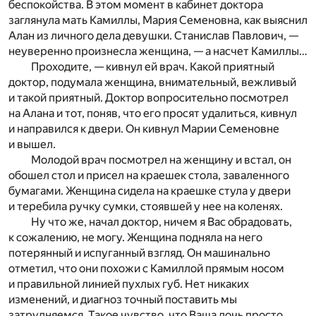
беспокойства. В этом момент в кабинет доктора
заглянула мать Камиллы, Мария Семеновна, как выяснил
Алан из личного дела девушки. Станислав Павлович, —
неуверенно произнесла женщина, — а насчет Камиллы…
Проходите, — кивнул ей врач. Какой приятный
доктор, подумала женщина, внимательный, вежливый
и такой приятный. Доктор вопросительно посмотрел
на Алана и тот, поняв, что его просят удалиться, кивнул
и направился к двери. Он кивнул Марии Семеновне
и вышел.
Молодой врач посмотрел на женщину и встал, он
обошел стол и присел на краешек стола, заваленного
бумагами. Женщина сидела на краешке стула у двери
и теребила ручку сумки, стоявшей у нее на коленях.
Ну что же, начал доктор, ничем я Вас обрадовать,
к сожалению, не могу. Женщина подняла на него
потерянный и испуганный взгляд. Он машинально
отметил, что они похожи с Камиллой прямым носом
и правильной линией пухлых губ. Нет никаких
изменений, и диагноз точный поставить мы
затрудняемся. Такое чувство, что Ваша дочь просто