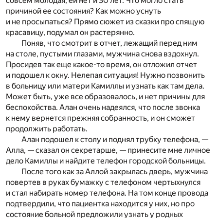
совсем молодая, ей нет и 30 лет. Что могло стать
причиной ее состояния? Как можно уснуть
и не просыпаться? Прямо сюжет из сказки про спящую
красавицу, подумал он растерянно.
Поняв, что смотрит в отчет, лежащий перед ним
на столе, пустыми глазами, мужчина снова вздохнул.
Просидев так еще какое-то время, он отложил отчет
и подошел к окну. Нелепая ситуация! Нужно позвонить
в больницу или матери Камиллы и узнать как там дела.
Может быть, уже все образовалось, и нет причины для
беспокойства. Алан очень надеялся, что после звонка
к нему вернется прежняя собранность, и он сможет
продолжить работать.
Алан подошел к столу и поднял трубку телефона, —
Алла, — сказал он секретарше, — принесите мне личное
дело Камиллы и найдите телефон городской больницы.
После того как за Аллой закрылась дверь, мужчина
повертев в руках бумажку с телефоном чертыхнулся
и стал набирать номер телефона. На том конце провода
подтвердили, что пациентка находится у них, но про
состояние больной предложили узнать у родных