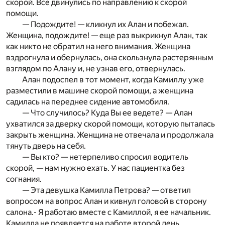
скорой. Все двинулись по направлению к скорой
помощи.
— Подождите! — кликнул их Алан и побежал.
Женщина, подождите! — еще раз выкрикнул Алан, так
как никто не обратил на него внимания. Женщина
вздрогнула и обернулась, она скользнула растерянным
взглядом по Алану и, не узнав его, отвернулась.
Алан подоспел в тот момент, когда Камиллу уже
разместили в машине скорой помощи, а женщина
садилась на переднее сидение автомобиля.
— Что случилось? Куда Вы ее ведете? — Алан
ухватился за дверку скорой помощи, которую пыталась
закрыть женщина. Женщина не отвечала и продолжала
тянуть дверь на себя.
— Вы кто? — нетерпеливо спросил водитель
скорой, — нам нужно ехать. У нас пациентка без
согнания.
— Эта девушка Камилла Петрова? — ответил
вопросом на вопрос Алан и кивнул головой в сторону
салона.- Я работаю вместе с Камиллой, я ее начальник.
Камилла не появляется на работе второй день