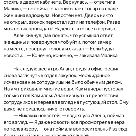
стоять в дверях кабинета. Вернулась, — ответила
Малика, — но сейчас она описывает товар на сладе.
Женщина вздохнула. Новостей нет. Дверь никто
не открыл, звонок перестал идти на телефон. Разве
можно так пропадать! Надеюсь, что все в порядке…
Алан кивнул, дав понять, что услышал ответ
женщины и повернулся чтоб уйти, потом замер
на месте, повернул голову и сказал — Если будут
новости… — Конечно, конечно, — закивала Малика.
На следующее утро Алан, придя в офис, решил
снова заглянуть в отдел закупок. Неожиданное
исчезновение сотрудницы не было обычным делом.
На ум приходили многие вещи. Как и вчера пустовал
только стол Камиллы. Алан кивнул на приветствия
сотрудников и перевел взгляд на пустующий стол. Ему
даже не пришлось ничего говорить.
— Никаких новостей, — вздохнула Алена, поймав
его взгляд. — Я даже новости все просмотрела вчера
по телевизору, — она поймала вопросительный взгляд
Алана и добавила, — на всякий случай.