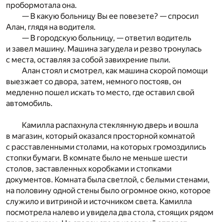
пробормотала она.
— В какую больницу Вы ее повезете? — спросил
Алан, глядя на водителя.
— В городскую больницу, — ответил водитель
и завел машину. Машина загудела и резво тронулась
с места, оставляя за собой завихрение пыли.
Алан стоял и смотрел, как машина скорой помощи
выезжает со двора, затем, немного постояв, он
медленно пошел искать то место, где оставил свой
автомобиль.
Камилла распахнула стеклянную дверь и вошла
в магазин, который оказался просторной комнатой
с расставленными столами, на которых громоздились
стопки бумаги. В комнате было не меньше шести
столов, заставленных коробками и стопками
документов. Комната была светлой, с белыми стенами,
на половину одной стены было огромное окно, которое
служило и витриной и источником света. Камилла
посмотрела налево и увидела два стола, стоящих рядом