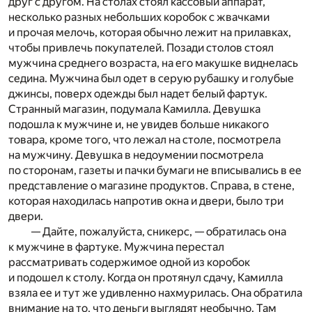
друг с другом. На столах стоял кассовый аппарат,
несколько разных небольших коробок с жвачками
и прочая мелочь, которая обычно лежит на прилавках,
чтобы привлечь покупателей. Позади столов стоял
мужчина среднего возраста, на его макушке виднелась
седина. Мужчина был одет в серую рубашку и голубые
джинсы, поверх одежды был надет белый фартук.
Странный магазин, подумала Камилла. Девушка
подошла к мужчине и, не увидев больше никакого
товара, кроме того, что лежал на столе, посмотрела
на мужчину. Девушка в недоумении посмотрела
по сторонам, газеты и пачки бумаги не вписывались в ее
представление о магазине продуктов. Справа, в стене,
которая находилась напротив окна и двери, было три
двери.
— Дайте, пожалуйста, сникерс, — обратилась она
к мужчине в фартуке. Мужчина перестал
рассматривать содержимое одной из коробок
и подошел к столу. Когда он протянул сдачу, Камилла
взяла ее и тут же удивленно нахмурилась. Она обратила
внимание на то, что деньги выглядят необычно. Там