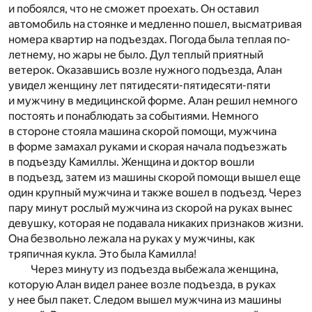
и побоялся, что не сможет проехать. Он оставил
автомобиль на стоянке и медленно пошел, высматривая
номера квартир на подъездах. Погода была теплая по-
летнему, но жары не было. Дул теплый приятный
ветерок. Оказавшись возле нужного подъезда, Алан
увидел женщину лет пятидесяти-пятидесяти-пяти
и мужчину в медицинской форме. Алан решил немного
постоять и понаблюдать за событиями. Немного
в стороне стояла машина скорой помощи, мужчина
в форме замахал руками и скорая начала подъезжать
в подъезду Камиллы. Женщина и доктор вошли
в подъезд, затем из машины скорой помощи вышел еще
один крупный мужчина и также вошел в подъезд. Через
пару минут рослый мужчина из скорой на руках вынес
девушку, которая не подавала никаких признаков жизни.
Она безвольно лежала на руках у мужчины, как
тряпичная кукла. Это была Камилла!
Через минуту из подъезда выбежала женщина,
которую Алан видел ранее возле подъезда, в руках
у нее был пакет. Следом вышел мужчина из машины