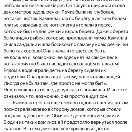
небольшой песчаный берег. Он тянулся шириной около
двух метров вдоль речки. Речка была не глубокая,
но такая чистая. Камилла шла по берегу в легком белом
платье-сарафане, ее ноги слегка утопали в песке,
который был на дне речки и вдоль берега. Даже с берега
было видно рыбок, которые проплывали мимо. Камилла
сняла сандалии и шла босиком по самому краю речки, ей
было так хорошо! Она знала, что здесь ее быть
не должно и, возможно, ее здесь нет на самом деле,
но так приятно было насладиться солнцем и пляжем!
Рядом в воде играли дети, на берегу сидели их
родители. Она привыкла к такому положению вещей.
Иногда она была там, где просто не могла быть.
Невозможно это и все, девушка это понимала. И все это
означало, что, возможно, она просто видит сон.
Камилла прошла еще немного вдоль течения, потом
посмотрела налево в сторону домов, которые стояли
поодаль вдоль речки. Обычные деревенские домики.
В один из таких домиков ей предстояло вернуться после
купания. В этом доме высокое крыльцо из досок