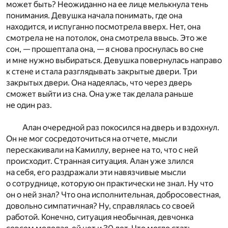
может быть? Неожиданно на ее лице мелькнула тень
понимания. Девушка начала понимать, где она
находится, и испуганно посмотрела вверх. Нет, она
смотрела не на потолок, она смотрела ввысь. Это же
сон, — прошептала она, — я снова проснулась во сне
и мне нужно выбираться. Девушка повернулась направо
к стене и стала разглядывать закрытые двери. Три
закрытых двери. Она надеялась, что через дверь
сможет выйти из сна. Она уже так делала раньше
не один раз.
Алан очередной раз покосился на дверь и вздохнул.
Он не мог сосредоточиться на отчете, мысли
перескакивали на Камиллу, вернее на то, что с ней
происходит. Странная ситуация. Алан уже злился
на себя, его раздражали эти навязчивые мысли
о сотруднице, которую он практически не знал. Ну что
он о ней знал? Что она исполнительная, добросовестная,
довольно симпатичная? Ну, справлялась со своей
работой. Конечно, ситуация необычная, девчонка