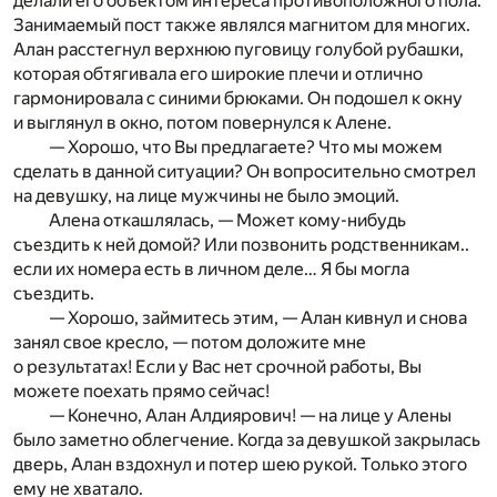
делали его объектом интереса противоположного пола.
Занимаемый пост также являлся магнитом для многих.
Алан расстегнул верхнюю пуговицу голубой рубашки,
которая обтягивала его широкие плечи и отлично
гармонировала с синими брюками. Он подошел к окну
и выглянул в окно, потом повернулся к Алене.
— Хорошо, что Вы предлагаете? Что мы можем
сделать в данной ситуации? Он вопросительно смотрел
на девушку, на лице мужчины не было эмоций.
Алена откашлялась, — Может кому-нибудь
съездить к ней домой? Или позвонить родственникам..
если их номера есть в личном деле… Я бы могла
съездить.
— Хорошо, займитесь этим, — Алан кивнул и снова
занял свое кресло, — потом доложите мне
о результатах! Если у Вас нет срочной работы, Вы
можете поехать прямо сейчас!
— Конечно, Алан Алдиярович! — на лице у Алены
было заметно облегчение. Когда за девушкой закрылась
дверь, Алан вздохнул и потер шею рукой. Только этого
ему не хватало.