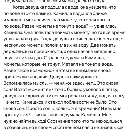
-подумала она, — ведь моя мама далеко отсюда.
Когда девушка подошла к воде, она увидела, что
по воде что-то плывет. Камилла подошла ближе
и увидела металлическую монету, которая плыла
по воде. Разве монеты не тонут в воде? — удивилась
Камилла. Она попытала поймать монету, но та все время
уплывала из рук. Тогда девушка принесла с берега еще
несколько монет и положила их на воду. Две монеты
держались на поверхности, а одна начала медленно
опускаться на дно. Странно подумала Камилла, —
монеты, которые не тонут. Металл не тонет в воде.
Разве такое возможно? Затем ее внимание снова
привлекли сандалии. Девушка нахмурилась.
Вспомнилась мысль, — меня же здесь нет… Это снова
сон? В этот момент ее что-то больно укололо в пятку,
девушка вскрикнула и посмотрела на пятку, подняв ногу.
Ничего. Камешков и стекол поблизости не было. Это
снова сон. Просто сон. Сколько же времени? И как мне
проснуться? — испуганно подумала Камилла. Мне
нужно найти выход! Осознание того что ты находишься
в сознании, но в своем собственном сне и не знаешь как