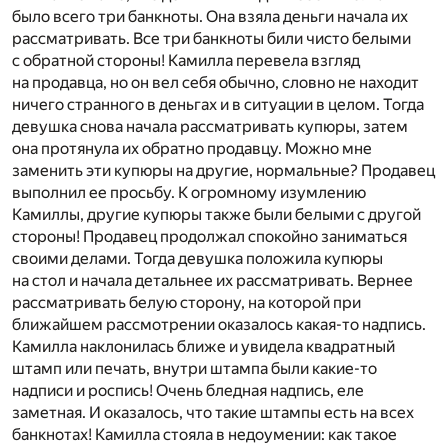
было всего три банкноты. Она взяла деньги начала их
рассматривать. Все три банкноты били чисто белыми
с обратной стороны! Камилла перевела взгляд
на продавца, но он вел себя обычно, словно не находит
ничего странного в деньгах и в ситуации в целом. Тогда
девушка снова начала рассматривать купюры, затем
она протянула их обратно продавцу. Можно мне
заменить эти купюры на другие, нормальные? Продавец
выполнил ее просьбу. К огромному изумлению
Камиллы, другие купюры также были белыми с другой
стороны! Продавец продолжал спокойно заниматься
своими делами. Тогда девушка положила купюры
на стол и начала детальнее их рассматривать. Вернее
рассматривать белую сторону, на которой при
ближайшем рассмотрении оказалось какая-то надпись.
Камилла наклонилась ближе и увидела квадратный
штамп или печать, внутри штампа были какие-то
надписи и роспись! Очень бледная надпись, еле
заметная. И оказалось, что такие штампы есть на всех
банкнотах! Камилла стояла в недоумении: как такое