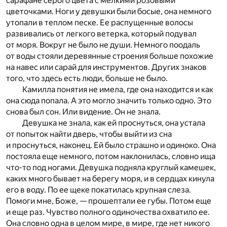
сарафане серого цвета с мелкими розовыми
цветочками. Ноги у девушки были босые, она немного
утопали в теплом песке. Ее распущенные волосы
развивались от легкого ветерка, который подувал
от моря. Вокруг не было не души. Немного поодаль
от воды стояли деревянные строения больше похожие
на навес или сарай для инструментов. Других знаков
того, что здесь есть люди, больше не было.
Камилла понятия не имела, где она находится и как
она сюда попала. А это могло значить только одно. Это
снова был сон. Или видение. Он не знала.
Девушка не знала, как ей проснуться, она устала
от попыток найти дверь, чтобы выйти из сна
и проснуться, наконец. Ей было страшно и одиноко. Она
постояла еще немного, потом наклонилась, словно ища
что-то под ногами. Девушка подняла круглый камешек,
каких много бывает на берегу моря, и в сердцах кинула
его в воду. По ее щеке покатилась крупная слеза.
Помоги мне, Боже, — прошептали ее губы. Потом еще
и еще раз. Чувство полного одиночества охватило ее.
Она словно одна в целом мире, в мире, где нет никого