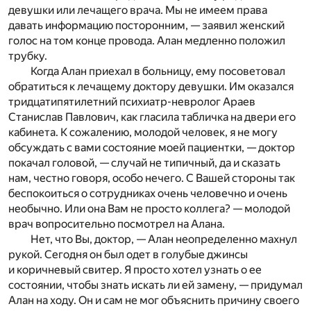
девушки или лечащего врача. Мы не имеем права
давать информацию посторонним, — заявил женский
голос на том конце провода. Алан медленно положил
трубку.
Когда Алан приехал в больницу, ему посоветовал
обратиться к лечащему доктору девушки. Им оказался
тридцатипятилетний психиатр-невролог Араев
Станислав Павлович, как гласила табличка на двери его
кабинета. К сожалению, молодой человек, я не могу
обсуждать с вами состояние моей пациентки, — доктор
покачал головой, — случай не типичный, да и сказать
нам, честно говоря, особо нечего. С Вашей стороны так
беспокоиться о сотрудниках очень человечно и очень
необычно. Или она Вам не просто коллега? — молодой
врач вопросительно посмотрел на Алана.
Нет, что Вы, доктор, — Алан неопределенно махнул
рукой. Сегодня он был одет в голубые джинсы
и коричневый свитер. Я просто хотел узнать о ее
состоянии, чтобы знать искать ли ей замену, — придумал
Алан на ходу. Он и сам не мог объяснить причину своего