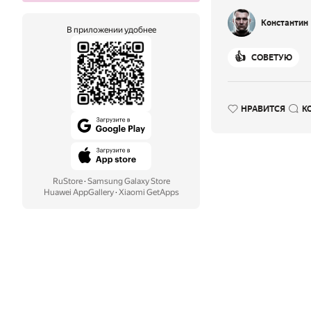
Константин
В приложении удобнее
👍
СОВЕТУЮ
НРАВИТСЯ
К
RuStore
·
Samsung Galaxy Store
Huawei AppGallery
·
Xiaomi GetApps