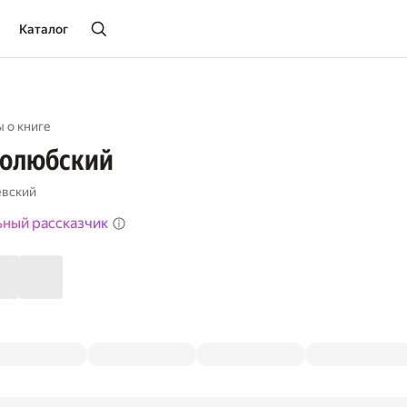
Каталог
 о книге
голюбский
евский
ьный рассказчик