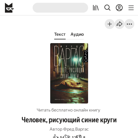
Текст
Аудио
Читать бесплатно онлайн книгу
Человек, рисующий синие круги
Автор
Фред Варгас
👍
🚀
👎
54
12
8