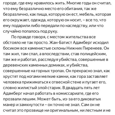
городе, где ему нравилось жить. Многие годы он считал,
что ему безразлично место его обитания, так же
безразлично, как пища, которую он ест, мебель, которая
его окружает, одежда, которую он носит, – все то, что
ему подарили либо передали по наследству, или что
случайно попалось под руку.
По правде говоря, с местом жительства все
обстояло не так просто. Жан-Батист Адамберг исходил
босиком все каменистые склоны Нижних Пиренеев. Он
там жил, там спал, а впоследствии, став полицейским,
там же и работал, расследуя убийства, совершенные в
деревенских каменных домиках, и убийства,
совершенные на горных тропах. Он прекрасно знал, как
хрустят под ногами мелкие камни, как гора заставляет
человека прижиматься к отвесной стене и пугает его,
словно жилистый злой старик. В двадцать пять лет
Адамберг начал работать в комиссариате, где его
прозвали лешим. Может быть, из-за его диковатых
манер и замкнутости – он точно не знал. Сам он не
считал это прозвище ни оригинальным, ни лестным и не