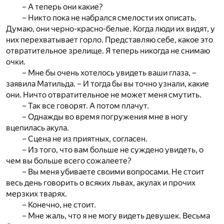
– А теперь они какие?
– Никто пока не набрался смелости их описать.
Думаю, они черно-красно-белые. Когда люди их видят, у
них перехватывает горло. Представляю себе, какое это
отвратительное зрелище. Я теперь никогда не снимаю
очки.
– Мне бы очень хотелось увидеть ваши глаза, –
заявила Матильда. – И тогда бы вы точно узнали, какие
они. Ничто отвратительное не может меня смутить.
– Так все говорят. А потом плачут.
– Однажды во время погружения мне в ногу
вцепилась акула.
– Сцена не из приятных, согласен.
– Из того, что вам больше не суждено увидеть, о
чем вы больше всего сожалеете?
– Вы меня убиваете своими вопросами. Не стоит
весь день говорить о всяких львах, акулах и прочих
мерзких тварях.
– Конечно, не стоит.
– Мне жаль, что я не могу видеть девушек. Весьма