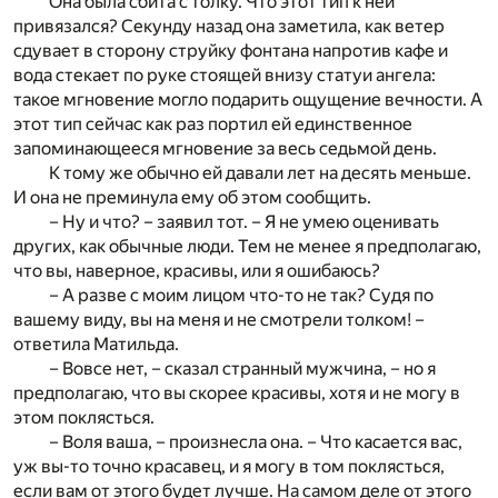
Она была сбита с толку. Что этот тип к ней
привязался? Секунду назад она заметила, как ветер
сдувает в сторону струйку фонтана напротив кафе и
вода стекает по руке стоящей внизу статуи ангела:
такое мгновение могло подарить ощущение вечности. А
этот тип сейчас как раз портил ей единственное
запоминающееся мгновение за весь седьмой день.
К тому же обычно ей давали лет на десять меньше.
И она не преминула ему об этом сообщить.
– Ну и что? – заявил тот. – Я не умею оценивать
других, как обычные люди. Тем не менее я предполагаю,
что вы, наверное, красивы, или я ошибаюсь?
– А разве с моим лицом что-то не так? Судя по
вашему виду, вы на меня и не смотрели толком! –
ответила Матильда.
– Вовсе нет, – сказал странный мужчина, – но я
предполагаю, что вы скорее красивы, хотя и не могу в
этом поклясться.
– Воля ваша, – произнесла она. – Что касается вас,
уж вы-то точно красавец, и я могу в том поклясться,
если вам от этого будет лучше. На самом деле от этого