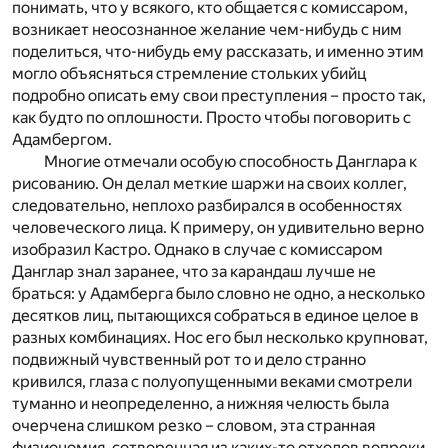
понимать, что у всякого, кто общается с комиссаром,
возникает неосознанное желание чем-нибудь с ним
поделиться, что-нибудь ему рассказать, и именно этим
могло объясняться стремление стольких убийц
подробно описать ему свои преступления – просто так,
как будто по оплошности. Просто чтобы поговорить с
Адамбергом.
Многие отмечали особую способность Данглара к
рисованию. Он делал меткие шаржи на своих коллег,
следовательно, неплохо разбирался в особенностях
человеческого лица. К примеру, он удивительно верно
изобразил Кастро. Однако в случае с комиссаром
Данглар знал заранее, что за карандаш лучше не
браться: у Адамберга было словно не одно, а несколько
десятков лиц, пытающихся собраться в единое целое в
разных комбинациях. Нос его был несколько крупноват,
подвижный чувственный рот то и дело странно
кривился, глаза с полуопущенными веками смотрели
туманно и неопределенно, а нижняя челюсть была
очерчена слишком резко – словом, эта странная
физиономия, сотворенная из каких-то отходов вопреки