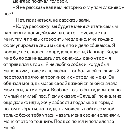
Данглар покачал головой.
– Я не рассказывал вам историю о глупом слюнявом
псе?
– Нет, признаться, не рассказывали.
– Когда расскажу, вы будете меня считать самым
паршивым полицейским на свете. Присядьте на
минутку, я привык говорить медленно, мне трудно
формулировать свои мысли, я то и дело сбиваюсь. Я
вообще не склонен к определенности, Данглар. Когда
мне было одиннадцать лет, однажды рано утром я
отправился в горы. Я не люблю собак и, когда был
маленьким, тоже их не любил. Тот большой слюнявый
пес стоял прямо на тропинке и смотрел на меня. Он
облизал меня, вымазав своей вязкой слюной сначала
мои ноги, затем руки. Вообще-то это был удивительно
глупый и милый пес. Я ему сказал: «Слушай, псина, мне
еще далеко идти, хочу забрести подальше в горы, а
потом выбраться оттуда, ты можешь пойти со мной,
только боже тебя упаси мазать меня своими слюнями,
меня от этого тошнит». Пес все понял и поплелся за
мной.