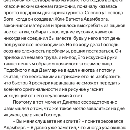
классическим канонам гармонии, поначалу казалась
просто подарком для карикатуриста. Словно у Господа
Бога, когда он создавал Жан-Батиста Адамберга,
закончился материал и пришлось выскребать из ящиков
все остатки, собирать последние кусочки, какие он
никогда не соединил бы вместе, будь у него в тот день
под рукой все необходимое. Но по ходу дела Господь,
осознав сложность проблемы, решил постараться. Он
приложил немало труда, и из-под Его искусной руки
таинственным образом появилось это самое лицо.
Подобного лица Данглар не видел никогда и потому
считал, что несколькими штрихами его не изобразить,
что быстрый росчерк карандаша не сможет передать
всей его оригинальности и на рисунке угаснет
исходящий от него неуловимый свет.
Поэтому в тот момент Данглар сосредоточенно
размышлял о том, что же такое могло заваляться на дне
ящиков, где рылся Господь.
– Вы меня слушаете или спите? – поинтересовался
Адамберг. – Я давно уже заметил, что иногда убаюкиваю