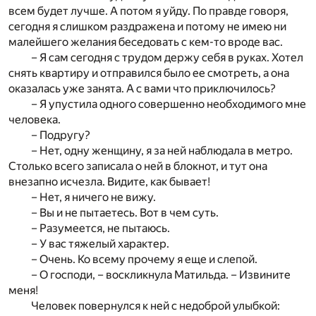
всем будет лучше. А потом я уйду. По правде говоря,
сегодня я слишком раздражена и потому не имею ни
малейшего желания беседовать с кем-то вроде вас.
– Я сам сегодня с трудом держу себя в руках. Хотел
снять квартиру и отправился было ее смотреть, а она
оказалась уже занята. А с вами что приключилось?
– Я упустила одного совершенно необходимого мне
человека.
– Подругу?
– Нет, одну женщину, я за ней наблюдала в метро.
Столько всего записала о ней в блокнот, и тут она
внезапно исчезла. Видите, как бывает!
– Нет, я ничего не вижу.
– Вы и не пытаетесь. Вот в чем суть.
– Разумеется, не пытаюсь.
– У вас тяжелый характер.
– Очень. Ко всему прочему я еще и слепой.
– О господи, – воскликнула Матильда. – Извините
меня!
Человек повернулся к ней с недоброй улыбкой: