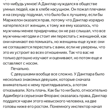
что-нибудь умное! А Данглар нуждался в обществе
умных людей, как в хлебе насущном. Он пожал плечами
и на секунду подумал, что было бы к лучшему, если бы
Маржелон оказался прав, потому что Данглар изрядно
натерпелся от женщин, к тому же ему казалось, что
мужчины менее придирчивы; он не раз слышал, что все
мужчины негодяи и стоит им переспать с женщиной, как
они начинают ею помыкать, но женщины еще хуже: они
не соглашаются переспать с вами, если не уверены, что
это их устроит во всех отношениях. Так что вас не
только дотошно изучают и оценивают, но потом еще и
оставляют с носом.
Печально.
С девушками вообще все сложно. У Данглара было
несколько знакомых девушек, которые сначала
внимательно к нему приглядывались, а потом
отказывали. Хоть плачь. Как бы то ни было, относительно
Адамберга серьезная Флоранс оказалась права, Данглар
поддался чарам этого невысокого человека, на две
головы ниже его ростом. Понемногу инспектор начал