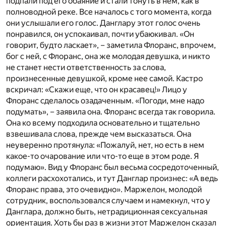
подпали под его обаяние и стали тонуть в нем, как в
полноводной реке. Все началось с того момента, когда
они услышали его голос. Данглару этот голос очень
понравился, он успокаивал, почти убаюкивал. «Он
говорит, будто ласкает», – заметила Флоранс, впрочем,
бог с ней, с Флоранс, она же молодая девушка, и никто
не станет нести ответственность за слова,
произнесенные девушкой, кроме нее самой. Кастро
вскричал: «Скажи еще, что он красавец!» Лицо у
Флоранс сделалось озадаченным. «Погоди, мне надо
подумать», – заявила она. Флоранс всегда так говорила.
Она ко всему подходила основательно и тщательно
взвешивала слова, прежде чем высказаться. Она
неуверенно протянула: «Пожалуй, нет, но есть в нем
какое-то очарование или что-то еще в этом роде. Я
подумаю». Вид у Флоранс был весьма сосредоточенный,
коллеги расхохотались, и тут Данглар произнес: «А ведь
Флоранс права, это очевидно». Маржелон, молодой
сотрудник, воспользовался случаем и намекнул, что у
Данглара, должно быть, нетрадиционная сексуальная
ориентация. Хоть бы раз в жизни этот Маржелон сказал