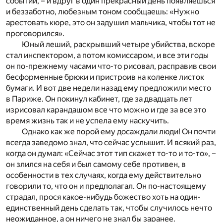
событий, – и вдруг в один прекрасный день появляешься
и беззаботно, любезным тоном сообщаешь: «Нужно
арестовать кюре, это он задушил мальчика, чтобы тот не
проговорился».
Юный леший, раскрывший четыре убийства, вскоре
стал инспектором, а потом комиссаром, и все эти годы
он по-прежнему часами что-то рисовал, расправив свои
бесформенные брюки и пристроив на коленке листок
бумаги. И вот две недели назад ему предложили место
в Париже. Он покинул кабинет, где за двадцать лет
изрисовал карандашом все что можно и где за все это
время жизнь так и не успела ему наскучить.
Однако как же порой ему досаждали люди! Он почти
всегда заведомо знал, что сейчас услышит. И всякий раз,
когда он думал: «Сейчас этот тип скажет то-то и то-то», –
он злился на себя и был самому себе противен, в
особенности в тех случаях, когда ему действительно
говорили то, что он и предполагал. Он по-настоящему
страдал, прося какое-нибудь божество хоть на один-
единственный день сделать так, чтобы случилось нечто
неожиданное, а он ничего не знал бы заранее.