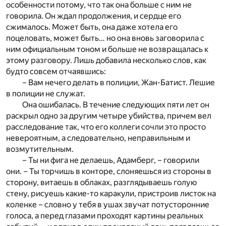
особенности потому, что так она больше с ним не
говорила. Он ждал продолжения, и сердце его
сжималось. Может быть, она даже хотела его
поцеловать, может быть… но она вновь заговорила с
ним официальным тоном и больше не возвращалась к
этому разговору. Лишь добавила несколько слов, как
будто совсем отчаявшись:
– Вам нечего делать в полиции, Жан-Батист. Лешие
в полиции не служат.
Она ошибалась. В течение следующих пяти лет он
раскрыл одно за другим четыре убийства, причем вел
расследование так, что его коллеги сочли это просто
невероятным, а следовательно, неправильным и
возмутительным.
– Ты ни фига не делаешь, Адамберг, – говорили
они. – Ты торчишь в конторе, слоняешься из стороны в
сторону, витаешь в облаках, разглядываешь голую
стену, рисуешь какие-то каракули, пристроив листок на
коленке – словно у тебя в ушах звучат потусторонние
голоса, а перед глазами проходят картины реальных