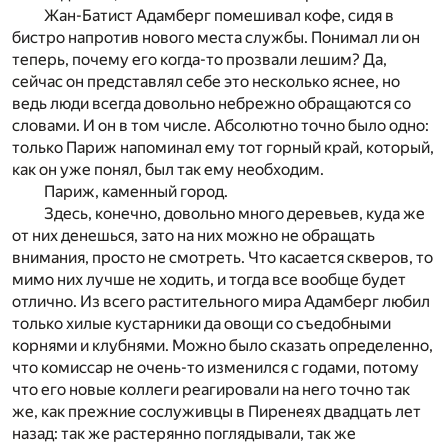
Жан-Батист Адамберг помешивал кофе, сидя в
бистро напротив нового места службы. Понимал ли он
теперь, почему его когда-то прозвали лешим? Да,
сейчас он представлял себе это несколько яснее, но
ведь люди всегда довольно небрежно обращаются со
словами. И он в том числе. Абсолютно точно было одно:
только Париж напоминал ему тот горный край, который,
как он уже понял, был так ему необходим.
Париж, каменный город.
Здесь, конечно, довольно много деревьев, куда же
от них денешься, зато на них можно не обращать
внимания, просто не смотреть. Что касается скверов, то
мимо них лучше не ходить, и тогда все вообще будет
отлично. Из всего растительного мира Адамберг любил
только хилые кустарники да овощи со съедобными
корнями и клубнями. Можно было сказать определенно,
что комиссар не очень-то изменился с годами, потому
что его новые коллеги реагировали на него точно так
же, как прежние сослуживцы в Пиренеях двадцать лет
назад: так же растерянно поглядывали, так же