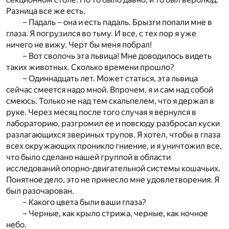
Разница все же есть.
– Падаль – она и есть падаль. Брызги попали мне в
глаза. Я погрузился во тьму. И все, с тех пор я уже
ничего не вижу. Черт бы меня побрал!
– Вот сволочь эта львица! Мне доводилось видеть
таких животных. Сколько времени прошло?
– Одиннадцать лет. Может статься, эта львица
сейчас смеется надо мной. Впрочем, я и сам над собой
смеюсь. Только не над тем скальпелем, что я держал в
руке. Через месяц после того случая я вернулся в
лабораторию, разгромил ее и повсюду разбросал куски
разлагающихся звериных трупов. Я хотел, чтобы в глаза
всех окружающих проникло гниение, и я уничтожил все,
что было сделано нашей группой в области
исследований опорно-двигательной системы кошачьих.
Понятное дело, это не принесло мне удовлетворения. Я
был разочарован.
– Какого цвета были ваши глаза?
– Черные, как крыло стрижа, черные, как ночное
небо.