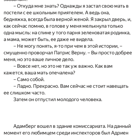
– Откуда мне знать? Однажды я застал свою мать в
постели с ее школьным приятелем. А ведь она,
бедняжка, всегда была верной женой. Я закрыл дверь, и,
как сейчас помню, в голове у меня мелькнула только
одна мысль: на спине у того парня зеленоватая родинка,
а мама, может быть, ее даже не видела.
– Не могу понять, я-то при чем в этой истории, –
смущенно проворчал Патрис Верну. – Вы просто добрее
меня, но это ваше личное дело.
– Вовсе нет, но это не так уж важно. Как вам
кажется, ваша мать опечалена?
– Само собой.
– Ладно. Прекрасно. Вам сейчас не стоит навещать
ее слишком часто.
Затем он отпустил молодого человека.
Адамберг вошел в здание комиссариата. На данный
момент его любимцем среди инспекторов был Адриен