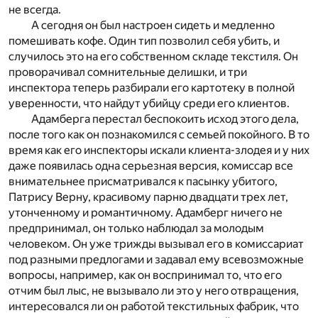
не всегда.
А сегодня он был настроен сидеть и медленно
помешивать кофе. Один тип позволил себя убить, и
случилось это на его собственном складе текстиля. Он
проворачивал сомнительные делишки, и три
инспектора теперь разбирали его картотеку в полной
уверенности, что найдут убийцу среди его клиентов.
Адамберга перестал беспокоить исход этого дела,
после того как он познакомился с семьей покойного. В то
время как его инспекторы искали клиента-злодея и у них
даже появилась одна серьезная версия, комиссар все
внимательнее присматривался к пасынку убитого,
Патрису Верну, красивому парню двадцати трех лет,
утонченному и романтичному. Адамберг ничего не
предпринимал, он только наблюдал за молодым
человеком. Он уже трижды вызывал его в комиссариат
под разными предлогами и задавал ему всевозможные
вопросы, например, как он воспринимал то, что его
отчим был лыс, не вызывало ли это у него отвращения,
интересовался ли он работой текстильных фабрик, что