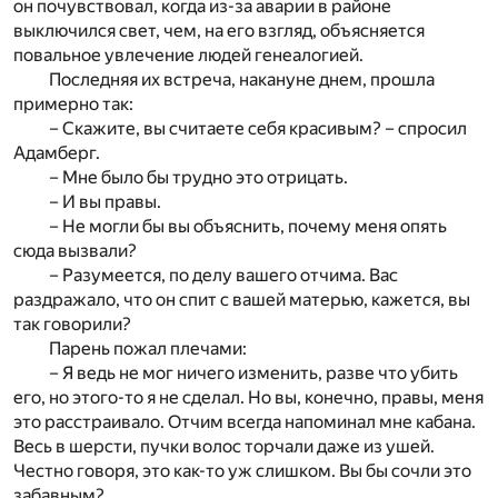
он почувствовал, когда из-за аварии в районе
выключился свет, чем, на его взгляд, объясняется
повальное увлечение людей генеалогией.
Последняя их встреча, накануне днем, прошла
примерно так:
– Скажите, вы считаете себя красивым? – спросил
Адамберг.
– Мне было бы трудно это отрицать.
– И вы правы.
– Не могли бы вы объяснить, почему меня опять
сюда вызвали?
– Разумеется, по делу вашего отчима. Вас
раздражало, что он спит с вашей матерью, кажется, вы
так говорили?
Парень пожал плечами:
– Я ведь не мог ничего изменить, разве что убить
его, но этого-то я не сделал. Но вы, конечно, правы, меня
это расстраивало. Отчим всегда напоминал мне кабана.
Весь в шерсти, пучки волос торчали даже из ушей.
Честно говоря, это как-то уж слишком. Вы бы сочли это
забавным?