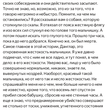
своих собеседников и они действительно засыпают.
Точно не знаю, но, возможно, это из-за того, что я
говорю негромко и небыстро. Помните, на чем мы
остановились? Я рассказывал вам о собаке, которую
столкнули со скалы. Я отвязал от пояса жестяную флягу
и изо всех сил стукнул ею по голове того мальчишку. А
потом пошел искать того глупого пса. Прошло три часа,
пока я до него добрался. Конечно же, он был мертв.
Самое главное в этой истории, Данглар, это
откровенная жестокость мальчишки. Я уже давно
подмечал, что с ним не все ладно, и тут понял, в чем
дело: в его жестокости. Уверяю вас, лицо у него было
совершенно нормальное, никаких, знаете ли,
вывернутых ноздрей. Наоборот, красивый такой
мальчишка, но от него так и несло жестокостью. Не
спрашивайте меня ни о чем, мне больше ничего о нем
не известно, кроме того, что восемь лет спустя он
прибил свою бабушку, cбросив на нее стенные часы. А
еще я знаю, что преднамеренное убийство совершают
не столько от тоски, унижения, угнетенного состояния