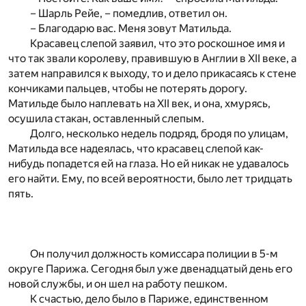
– Шарль Рейе, – помедлив, ответил он.
– Благодарю вас. Меня зовут Матильда.
Красавец слепой заявил, что это роскошное имя и
что так звали королеву, правившую в Англии в ХII веке, а
затем направился к выходу, то и дело прикасаясь к стене
кончиками пальцев, чтобы не потерять дорогу.
Матильде было наплевать на XII век, и она, хмурясь,
осушила стакан, оставленный слепым.
Долго, несколько недель подряд, бродя по улицам,
Матильда все надеялась, что красавец слепой как-
нибудь попадется ей на глаза. Но ей никак не удавалось
его найти. Ему, по всей вероятности, было лет тридцать
пять.
Он получил должность комиссара полиции в 5-м
округе Парижа. Сегодня был уже двенадцатый день его
новой службы, и он шел на работу пешком.
К счастью, дело было в Париже, единственном