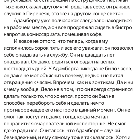
тихонько сказал другому: «Представь себе, он раньше
служил в Пиренеях, это же на другом конце света».
Адамбергу уже полчаса как следовало находиться
на рабочем месте, а он все продолжал сидеть в бистро
напротив комиссариата, помешивая кофе.
И вовсе не оттого, что теперь, когда ему
исполнилось сорок пять и все его уважали, он позволял
себе опаздывать на службу. Он и в двадцать лет
опаздывал. Он даже родиться опоздал на целых
шестнадцать дней. У Адамберга никогда не было часов,
он даже не мог объяснить почему, ведь он не питал
отвращения к часам. Впрочем, как и к зонтикам. Да и ни
к чему вообще. Дело не в том, что он всегда стремился
делать только то, что хочется, просто он был не
способен перебороть себя и сделать нечто
противоречащее его настрою в данный момент. Он не
смог так поступить даже тогда, когда мечтал
понравиться очаровательной инспекторше. Не смог
даже ради нее. Считалось, что Адамберг – случай
безнадежный, и ему самому тоже так казалось. Хотя и