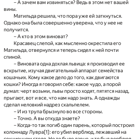
– А зачем вам извиняться? Ведь в этом нет вашей
вины.
Матильда решила, что пора уже ей заткнуться.
Однако она была совершенно уверена, что у нее не
получится.
– А кто в этом виноват?
Красавец слепой, как мысленно окрестила его
Матильда, отвернулся и теперь сидел к ней почти
спиной.
– Виновата одна дохлая львица: я производил ее
вскрытие, изучая двигательный аппарат семейства
кошачьих. Кому какое дело до того, как двигаются
кошки? Иногда я говорил себе: какое чудо, а порой
думал: черт возьми, львы просто ходят, пятятся назад,
прыгают, вот и все, что нам надо знать. А однажды
сделал неловкий надрез скальпелем.
– И из трупа брызнуло во все стороны.
– Точно. А вы откуда знаете?
– Когда-то так погиб один парень, который построил
колоннаду Лувра
[1]
: его убил верблюд, лежавший на
секционном столе. Но то было давно, и то был верблюд.