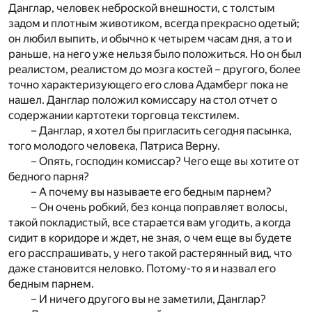
Данглар, человек неброской внешности, с толстым
задом и плотным животиком, всегда прекрасно одетый;
он любил выпить, и обычно к четырем часам дня, а то и
раньше, на него уже нельзя было положиться. Но он был
реалистом, реалистом до мозга костей – другого, более
точно характеризующего его слова Адамберг пока не
нашел. Данглар положил комиссару на стол отчет о
содержании картотеки торговца текстилем.
– Данглар, я хотел бы пригласить сегодня пасынка,
того молодого человека, Патриса Верну.
– Опять, господин комиссар? Чего еще вы хотите от
бедного парня?
– А почему вы называете его бедным парнем?
– Он очень робкий, без конца поправляет волосы,
такой покладистый, все старается вам угодить, а когда
сидит в коридоре и ждет, не зная, о чем еще вы будете
его расспрашивать, у него такой растерянный вид, что
даже становится неловко. Потому-то я и назвал его
бедным парнем.
– И ничего другого вы не заметили, Данглар?