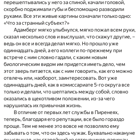
перешептывались у него за спиной, качали головой,
скорбно поджимали губы и беспомощно разводили
руками. Все эти живые картины означали только одно:
«Что за странный субъект?»
Адамберг мягко улыбнулся, мягко пожал всем руки,
сказал несколько слов и выслушал, что скажут другие, –
ведь он все и всегда делал мягко. Но прошло уже
одиннадцать дней, а его коллеги по-прежнему при
встрече с ним словно гадали, с каким новым
биологическим видом им придется иметь дело, чем
этот зверь питается, как с ним говорить, как его можно
отвлечь или, наоборот, заинтересовать. Вот уже
одиннадцать дней, как в комиссариате 5-го округа все
только и делали, что шептались между собой, словно
оказались в щекотливом положении, из-за чего
нарушилась их привычная жизнь.
В отличие от первых лет службы в Пиренеях,
теперь, благодаря его репутации, все было гораздо
проще. Тем не менее это вовсе не позволяло ему
забывать о том, что он здесь чужак. Буквально накануне
он услышал, как старейший из сотрудников-парижан