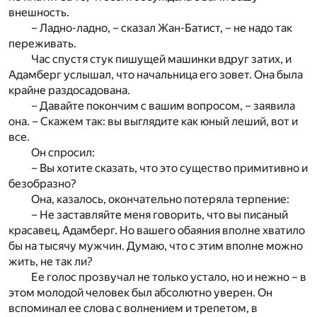
внешность.
– Ладно-ладно, – сказал Жан-Батист, – не надо так
переживать.
Час спустя стук пишущей машинки вдруг затих, и
Адамберг услышал, что начальница его зовет. Она была
крайне раздосадована.
– Давайте покончим с вашим вопросом, – заявила
она. – Скажем так: вы выглядите как юный леший, вот и
все.
Он спросил:
– Вы хотите сказать, что это существо примитивно и
безобразно?
Она, казалось, окончательно потеряла терпение:
– Не заставляйте меня говорить, что вы писаный
красавец, Адамберг. Но вашего обаяния вполне хватило
бы на тысячу мужчин. Думаю, что с этим вполне можно
жить, не так ли?
Ее голос прозвучал не только устало, но и нежно – в
этом молодой человек был абсолютно уверен. Он
вспоминал ее слова с волнением и трепетом, в