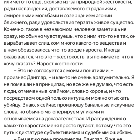
или чего-то еще, сколько из-за природной жестокости,
ради наслаждения, доставляемого страданиями,
смиренными мольбами и созерцанием агонии
ближнего, ради удовольствия терзать живое существо.
Конечно, такое в незнакомом человеке заметишь не
сразу, но обычно чувствуешь, что с ним что-то не так, он
вырабатывает слишком много какого-то вещества и
в нем образовалось что-то вроде нароста. Иногда
оказывается, что это – жестокость, вы понимаете, что я
хочу сказать? Нарост жестокости.
– Это не согласуется с моими понятиями, –
произнес Данглар, – и как-то не очень вразумительно. Я
не помешан на принципах, но все же не думаю, что есть
люди, отмеченные клеймом, словно коровы, и что
посредством одной только интуиции можно отыскать
убийцу. Знаю, я сейчас произношу банальные и скучные
слова, но обычно мы оперируем уликами и
основываемся на доказательствах. И рассуждения о
каких-то наростах меня просто пугают, потому что это
путь к диктатуре субъективизма и судебным ошибкам.
– Вы целую речь произнесли, Данглар. Я же не