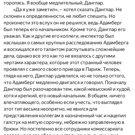
торопясь. Я вообще медлительный, Данглар.
«Да я уже заметил», – хотел сказать Данглар. Не
склонен к определенности, не любит спешить. Но
произнести это вслух он не решился, ведь Адамберг
был теперь его начальником. Кроме того, Данглар его
уважал. Как и другие его коллеги, инспектор был
наслышан о самых крупных расследованиях Адамберга
и восхищался его талантом распутывать сложнейшие
дела, однако все это как-то не вязалось с другими
чертами характера, которые этот странный человек
проявлял с самого своего приезда в Париж. Теперь,
глядя на него, Данглар удивлялся, но не только оттого,
что Адамберг медленно двигался и говорил. Поначалу
Данглар был разочарован тем, какой невысокий и худой,
хотя и крепкий, его новый начальник. В общем, ничего
впечатляющего, особенно если учесть, что выглядел
этот тип весьма неопрятно, не явился для
представления коллегам в назначенный час и нацепил
галстук на мятую сорочку, небрежно заправленную в
брюки. Но постепенно все сотрудники комиссариата