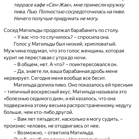
террасе кафе «Сен-Жак», мне принесли кружку
пива. Пью. Полностью сосредоточилась на пиве.
Ничего получше придумать не могу.
Сосед Матильды продолжал барабанить по столу.
– У вас что-то случилось? – спросила она.
Голос у Матильды был низкий, хрипловатый.
Мужчина подумал, что это голос женщины, которая
курит не переставая с утра до ночи.
– В общем, нет. А что? – поинтересовался он.
– Да, знаете ли, ваша барабанная дробь меня
нервирует. Сегодня меня вообще все бесит.
Матильда допила пиво. Оно показалось ей пресным
– типичный воскресный вкус. Матильда называла это
«болезнью седьмого дня», и ей казалось, что она
подвержена этому весьма распространенному недугу
больше, чем кто-либо другой.
– Вам лет пятьдесят, насколько я могу судить, –
произнес человек, не отодвигаясь от нее.
– Возможно, – ответила Матильда.