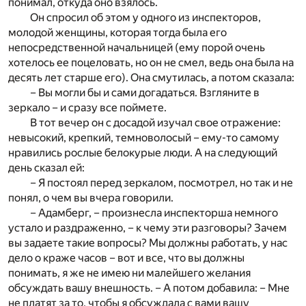
понимал, откуда оно взялось.
Он спросил об этом у одного из инспекторов,
молодой женщины, которая тогда была его
непосредственной начальницей (ему порой очень
хотелось ее поцеловать, но он не смел, ведь она была на
десять лет старше его). Она смутилась, а потом сказала:
– Вы могли бы и сами догадаться. Взгляните в
зеркало – и сразу все поймете.
В тот вечер он с досадой изучал свое отражение:
невысокий, крепкий, темноволосый – ему-то самому
нравились рослые белокурые люди. А на следующий
день сказал ей:
– Я постоял перед зеркалом, посмотрел, но так и не
понял, о чем вы вчера говорили.
– Адамберг, – произнесла инспекторша немного
устало и раздраженно, – к чему эти разговоры? Зачем
вы задаете такие вопросы? Мы должны работать, у нас
дело о краже часов – вот и все, что вы должны
понимать, я же не имею ни малейшего желания
обсуждать вашу внешность. – А потом добавила: – Мне
не платят за то, чтобы я обсуждала с вами вашу