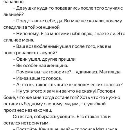
банально.
– Девушки куда-то подевались после того случая с
львицей?
– Представьте себе, да. Вы мне не сказали, почему
следили за той женщиной.
– Нипочему. Я за многими наблюдаю, знаете ли. Это
сильнее меня.
– Ваш возлюбленный ушел после того, как вы
повстречались с акулой?
– Один ушел, другие пришли.
– Вы особенная женщина.
– Почему вы так говорите? – удивилась Матильда.
– Из-за вашего голоса.
– А что вы такое слышите в человеческих голосах?
– Ну уж этого я вам ни за что не скажу! Господи
боже, что же мне тогда останется? Хоть что-то нужно
оставить бедному слепому, мадам, – с улыбкой
произнес незнакомец.
Он встал, собираясь уходить. Его стакан так и
остался нетронутым.
– Постойте. Как ваше имя? – спросила Матильда.