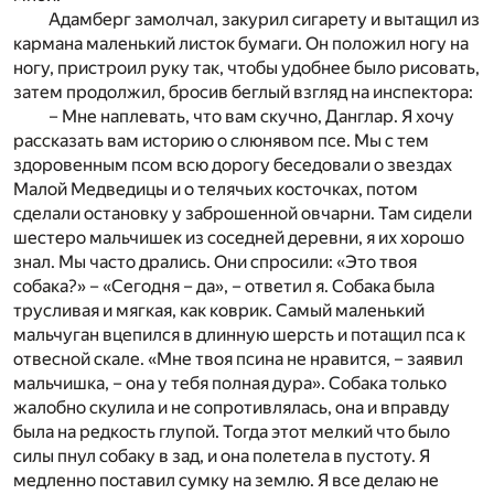
Адамберг замолчал, закурил сигарету и вытащил из
кармана маленький листок бумаги. Он положил ногу на
ногу, пристроил руку так, чтобы удобнее было рисовать,
затем продолжил, бросив беглый взгляд на инспектора:
– Мне наплевать, что вам скучно, Данглар. Я хочу
рассказать вам историю о слюнявом псе. Мы с тем
здоровенным псом всю дорогу беседовали о звездах
Малой Медведицы и о телячьих косточках, потом
сделали остановку у заброшенной овчарни. Там сидели
шестеро мальчишек из соседней деревни, я их хорошо
знал. Мы часто дрались. Они спросили: «Это твоя
собака?» – «Сегодня – да», – ответил я. Собака была
трусливая и мягкая, как коврик. Самый маленький
мальчуган вцепился в длинную шерсть и потащил пса к
отвесной скале. «Мне твоя псина не нравится, – заявил
мальчишка, – она у тебя полная дура». Собака только
жалобно скулила и не сопротивлялась, она и вправду
была на редкость глупой. Тогда этот мелкий что было
силы пнул собаку в зад, и она полетела в пустоту. Я
медленно поставил сумку на землю. Я все делаю не