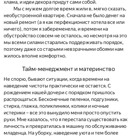
хлама, и идеи декора придут сами собой.
Мы с мужем долгое время жили в, мягко сказать,
необустроенной квартире. Сначала не было денег на
новый ремонт (а я как перфекционист хотела все или
ничего), потом я забеременела, и времени на
обустройство совсем не осталось, но несмотря на это
мы всеми силами старались поддерживать порядок,
поэтому даже со старыми невзрачными обоями нам
жилось вполне комфортно.
Тайм-менеджмент и материнство
Не спорю, бывают ситуации, когда времени на
наведение чистоты практически не остается. С
рождением нашей дочери с порядком пришлось
распрощаться. Бесконечные пеленки, подгузники,
стирка, глажка, поликлиники, колики и ночные
истерики – все это вынудило меня просто опустить
руки. Мне казалось, что я перестала существовать как
личность и превратилась в машину по обслуживанию
младенца. На уборку, наведение уюта и тем более