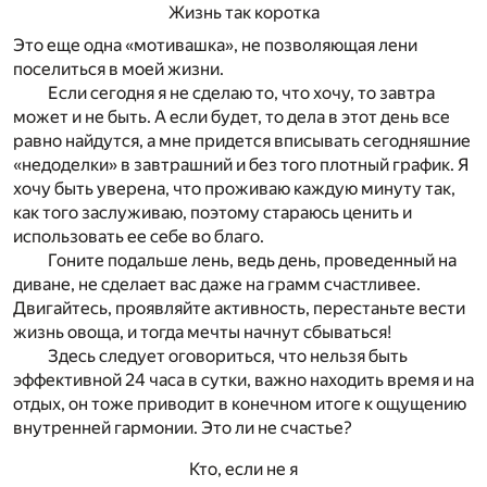
Жизнь так коротка
Это еще одна «мотивашка», не позволяющая лени
поселиться в моей жизни.
Если сегодня я не сделаю то, что хочу, то завтра
может и не быть. А если будет, то дела в этот день все
равно найдутся, а мне придется вписывать сегодняшние
«недоделки» в завтрашний и без того плотный график. Я
хочу быть уверена, что проживаю каждую минуту так,
как того заслуживаю, поэтому стараюсь ценить и
использовать ее себе во благо.
Гоните подальше лень, ведь день, проведенный на
диване, не сделает вас даже на грамм счастливее.
Двигайтесь, проявляйте активность, перестаньте вести
жизнь овоща, и тогда мечты начнут сбываться!
Здесь следует оговориться, что нельзя быть
эффективной 24 часа в сутки, важно находить время и на
отдых, он тоже приводит в конечном итоге к ощущению
внутренней гармонии. Это ли не счастье?
Кто, если не я