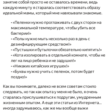
занятие собой просто не оставалось времени, ведь
каждую минуту я старалась соответствовать образу
идеальной мамы, который мне навязывали знакомые.
• «Пеленки нужно проглаживать с двух сторон на
максимальной температуре, чтобы убить все
бактерии!»
• «Полы нужно мыть несколько раз в день с
дезинфицирующим средством!»
• «Пустышки и бутылочки обязательно кипятить!»
• «Кота изолировать в отдельной комнате, чтобы не
лег на лицо ребенка и не задушил!»
• «Никаких китайских игрушек!»
• «Буквы нужно учить с пеленок, потом будет
поздно!»
Как вы понимаете, далеко не всем советам стоило
следовать, но так как опыта у меня не было, я очень
старалась прислушиваться к подругам, умудренным
жизненным опытом. А еще эти статьи из Интернета…
иногда задумываюсь, как же мы вообще выжи