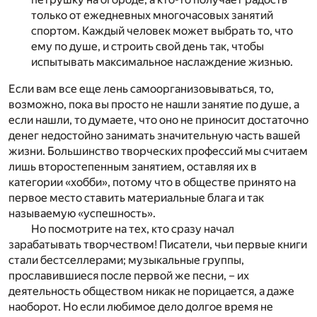
только от ежедневных многочасовых занятий
спортом. Каждый человек может выбрать то, что
ему по душе, и строить свой день так, чтобы
испытывать максимальное наслаждение жизнью.
Если вам все еще лень самоорганизовываться, то,
возможно, пока вы просто не нашли занятие по душе, а
если нашли, то думаете, что оно
не приносит достаточно
денег
недостойно занимать значительную часть вашей
жизни. Большинство творческих профессий мы считаем
лишь второстепенным занятием, оставляя их в
категории «хобби», потому что в обществе принято на
первое место ставить материальные блага и так
называемую «успешность».
Но посмотрите на тех, кто сразу начал
зарабатывать творчеством! Писатели, чьи первые книги
стали бестселлерами; музыкальные группы,
прославившиеся после первой же песни, – их
деятельность обществом никак не порицается, а даже
наоборот. Но если любимое дело долгое время не