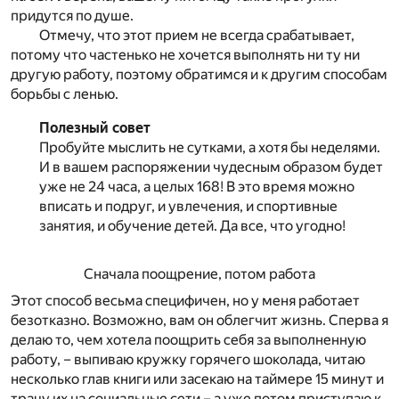
придутся по душе.
Отмечу, что этот прием не всегда срабатывает,
потому что частенько не хочется выполнять ни ту ни
другую работу, поэтому обратимся и к другим способам
борьбы с ленью.
Полезный совет
Пробуйте мыслить не сутками, а хотя бы неделями.
И в вашем распоряжении чудесным образом будет
уже не 24 часа, а целых 168! В это время можно
вписать и подруг, и увлечения, и спортивные
занятия, и обучение детей. Да все, что угодно!
Сначала поощрение, потом работа
Этот способ весьма специфичен, но у меня работает
безотказно. Возможно, вам он облегчит жизнь. Сперва я
делаю то, чем хотела поощрить себя за выполненную
работу, – выпиваю кружку горячего шоколада, читаю
несколько глав книги или засекаю на таймере 15 минут и
трачу их на социальные сети – а уже потом приступаю к