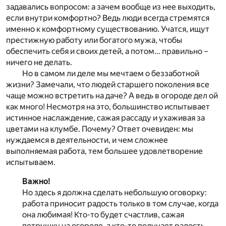
задавались вопросом: а зачем вообще из нее выходить,
если внутри комфортно? Ведь люди всегда стремятся
именно к комфортному существованию. Учатся, ищут
престижную работу или богатого мужа, чтобы
обеспечить себя и своих детей, а потом… правильно –
ничего не делать.
Но в самом ли деле мы мечтаем о беззаботной
жизни? Замечали, что людей старшего поколения все
чаще можно встретить на даче? А ведь в огороде дел ой
как много! Несмотря на это, большинство испытывает
истинное наслаждение, сажая рассаду и ухаживая за
цветами на клумбе. Почему? Ответ очевиден: мы
нуждаемся в деятельности, и чем сложнее
выполняемая работа, тем большее удовлетворение
испытываем.
Важно!
Но здесь я должна сделать небольшую оговорку:
работа приносит радость только в том случае, когда
она любимая! Кто-то будет счастлив, сажая
петрушку на огороде, а кто-то получает радость