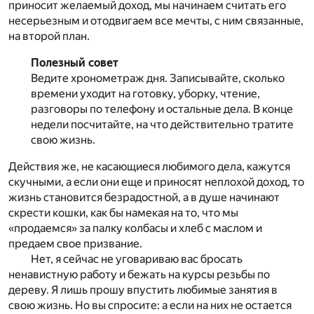
приносит желаемый доход, мы начинаем считать его
несерьезным и отодвигаем все мечты, с ним связанные,
на второй план.
Полезный совет
Ведите хронометраж дня. Записывайте, сколько
времени уходит на готовку, уборку, чтение,
разговоры по телефону и остальные дела. В конце
недели посчитайте, на что действительно тратите
свою жизнь.
Действия же, не касающиеся любимого дела, кажутся
скучными, а если они еще и приносят неплохой доход, то
жизнь становится безрадостной, а в душе начинают
скрести кошки, как бы намекая на то, что мы
«продаемся» за палку колбасы и хлеб с маслом и
предаем свое призвание.
Нет, я сейчас не уговариваю вас бросать
ненавистную работу и бежать на курсы резьбы по
дереву. Я лишь прошу впустить любимые занятия в
свою жизнь. Но вы спросите: а если на них не остается