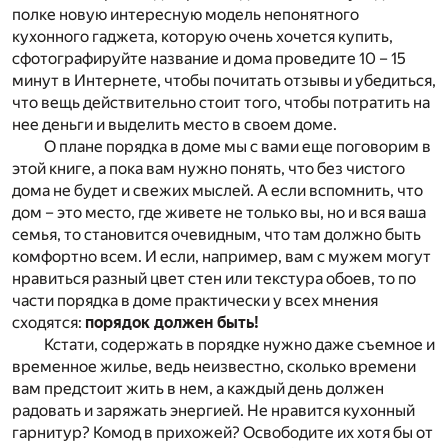
полке новую интересную модель непонятного
кухонного гаджета, которую очень хочется купить,
сфотографируйте название и дома проведите 10 – 15
минут в Интернете, чтобы почитать отзывы и убедиться,
что вещь действительно стоит того, чтобы потратить на
нее деньги и выделить место в своем доме.
О плане порядка в доме мы с вами еще поговорим в
этой книге, а пока вам нужно понять, что без чистого
дома не будет и свежих мыслей. А если вспомнить, что
дом – это место, где живете не только вы, но и вся ваша
семья, то становится очевидным, что там должно быть
комфортно всем. И если, например, вам с мужем могут
нравиться разный цвет стен или текстура обоев, то по
части порядка в доме практически у всех мнения
сходятся:
порядок должен быть!
Кстати, содержать в порядке нужно даже съемное и
временное жилье, ведь неизвестно, сколько времени
вам предстоит жить в нем, а каждый день должен
радовать и заряжать энергией. Не нравится кухонный
гарнитур? Комод в прихожей? Освободите их хотя бы от