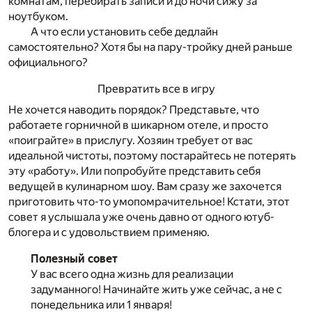
комнатам, перебирать записи и до ночи сижу за
ноутбуком.
А что если установить себе дедлайн
самостоятельно? Хотя бы на пару-тройку дней раньше
официального?
Превратить все в игру
Не хочется наводить порядок? Представьте, что
работаете горничной в шикарном отеле, и просто
«поиграйте» в прислугу. Хозяин требует от вас
идеальной чистоты, поэтому постарайтесь не потерять
эту «работу». Или попробуйте представить себя
ведущей в кулинарном шоу. Вам сразу же захочется
приготовить что-то умопомрачительное! Кстати, этот
совет я услышала уже очень давно от одного ютуб-
блогера и с удовольствием применяю.
Полезный совет
У вас всего одна жизнь для реализации
задуманного! Начинайте жить уже сейчас, а не с
понедельника или 1 января!