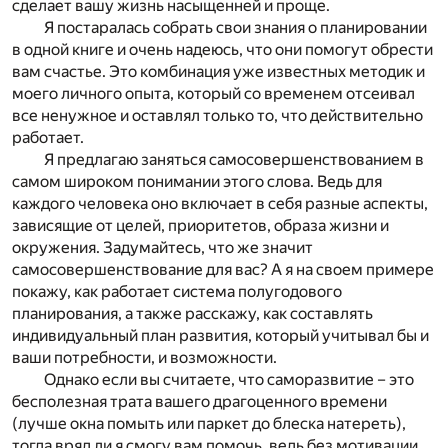
сделает вашу жизнь насыщенней и проще.
Я постаралась собрать свои знания о планировании
в одной книге и очень надеюсь, что они помогут обрести
вам счастье. Это комбинация уже известных методик и
моего личного опыта, который со временем отсеивал
все ненужное и оставлял только то, что действительно
работает.
Я предлагаю заняться самосовершенствованием в
самом широком понимании этого слова. Ведь для
каждого человека оно включает в себя разные аспекты,
зависящие от целей, приоритетов, образа жизни и
окружения. Задумайтесь, что же значит
самосовершенствование для вас? А я на своем примере
покажу, как работает система полугодового
планирования, а также расскажу, как составлять
индивидуальный план развития, который учитывал бы и
ваши потребности, и возможности.
Однако если вы считаете, что саморазвитие – это
бесполезная трата вашего драгоценного времени
(лучше окна помыть или паркет до блеска натереть),
тогда вряд ли я смогу вам помочь, ведь без мотивации