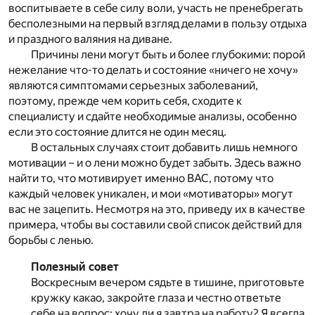
воспитываете в себе силу воли, участь не пренебрегать
бесполезными на первый взгляд делами в пользу отдыха
и праздного валяния на диване.
Причины лени могут быть и более глубокими: порой
нежелание что-то делать и состояние «ничего не хочу»
являются симптомами серьезных заболеваний,
поэтому, прежде чем корить себя, сходите к
специалисту и сдайте необходимые анализы, особенно
если это состояние длится не один месяц.
В остальных случаях стоит добавить лишь немного
мотивации – и о лени можно будет забыть. Здесь важно
найти то, что мотивирует именно ВАС, потому что
каждый человек уникален, и мои «мотиваторы» могут
вас не зацепить. Несмотря на это, приведу их в качестве
примера, чтобы вы составили свой список действий для
борьбы с ленью.
Полезный совет
Воскресным вечером сядьте в тишине, приготовьте
кружку какао, закройте глаза и честно ответьте
себе на вопрос: хочу ли я завтра на работу? Я всегда