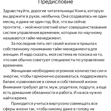
Предисловие
Здравствуйте, дорогие читательницы! Книга, которую
вы держите в руках, необычна. Она создавалась не один
месяц, и даже не один год. Все, что вы сейчас
прочтете, – мой многолетний опыт совершенствования
систем управления временем, которые по-научному
называются тайм-менеджмент.
За последние пять лет своей жизни я пришла к
собственному пониманию тайм-менеджмента для
женщин. И надо сказать, моя система не похожа на то,
что нам обычно советуют специалисты по управлению
временем.
Женщинам необходимо огромное количество сил и
энергии, чтобы гармонично развиваться, поддерживать
баланс и равновесие в семье и собственной жизни.
Внимания требуют дети, муж, родители, подруги, а еще
есть домашние обязанности и работа. И на все нужно
найти время.
Приходится учиться виртуозно совмещать все
сферы жизни так, чтобы никому даже в голову не