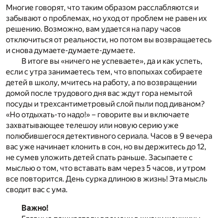
Многие говорят, что таким образом расслабляются и
забывают о проблемах, но уход от проблем не равен их
решению. Возможно, вам удается на пару часов
отключиться от реальности, но потом вы возвращаетесь
и снова думаете-думаете-думаете.
В итоге вы «ничего не успеваете», да и как успеть,
если с утра занимаетесь тем, что впопыхах собираете
детей в школу, мчитесь на работу, а по возвращении
домой после трудового дня вас ждут гора немытой
посуды и трехсантиметровый слой пыли под диваном?
«Но отдыхать-то надо!» – говорите вы и включаете
захватывающее телешоу или новую серию уже
полюбившегося детективного сериала. Часов в 9 вечера
вас уже начинает клонить в сон, но вы держитесь до 12,
не сумев уложить детей спать раньше. Засыпаете с
мыслью о том, что вставать вам через 5 часов, и утром
все повторится. День сурка длиною в жизнь! Эта мысль
сводит вас с ума.
Важно!