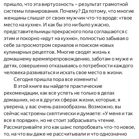
пришло, что эта виртуозность – результат грамотной
системы планирования. Почему? Да потому, что многие
женщины слышат от своих мужчин что-то вроде: «твое
место на кухне». И как бы это ни было ужасно,
представительницы прекрасного пола соглашаются с
этим и покорно «идут на кухню», полностью забывая о
себе за просмотром сериалов и поиском новых
кулинарных рецептов. Многие сводят жизнь к
домашнему времяпрепровождению, заботам о муже и
детях, совершенно отказываясь о потребности каждого
человека развиваться и искать свое место в жизни.
Сегодня пришла пора все изменить!
В этой книге вы найдете практические
рекомендации, как все успеть не только в делах
домашних, но и в других сферах жизни, которые, я
уверена, у вас очень разнообразны. Возможно, вы
сейчас настроены скептически и думаете: «У меня и так
все в порядке», но не стоит забрасывать чтение.
Рассматривайте это как шанс попробовать что-то новое,
то, на что вы даже не рассчитывали и что однозначно