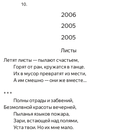
2006
2005
2005
Листы
Летят листы — пылают счастьем,
Горят от ран, кружатся в танце.
Их в мусор превратят из мести,
А им смешно — они же вместе…
* * *
Полны отрады и забвений,
Безмолвной красоты вечерней,
Пыланья языков пожара,
Зари, встающей над полями,
Уста твои. Но их мне мало.