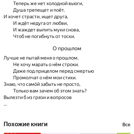
Теперь же нет холодной вьюги,
Душа трепещет и поёт.
И хочет страсти, ищет друга,
И ждёт недуга от любви,
И жаждет выпить муки снова,
Чтоб не погибнуть от тоски.
О прошлом
Лучше не пытай меня о прошлом.
Не хочу марать о нём строки.
Даже под прицелом перед смертью
Промолчат о нём мои стихи.
Знаю, что самóй забыть не просто,
Только вам зачем об этом знать?
Вылезти б из грязи и вопросов
...
Похожие книги
Все