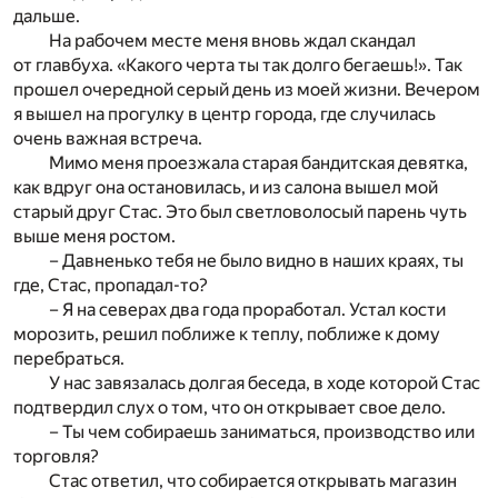
дальше.
На рабочем месте меня вновь ждал скандал
от главбуха. «Какого черта ты так долго бегаешь!». Так
прошел очередной серый день из моей жизни. Вечером
я вышел на прогулку в центр города, где случилась
очень важная встреча.
Мимо меня проезжала старая бандитская девятка,
как вдруг она остановилась, и из салона вышел мой
старый друг Стас. Это был светловолосый парень чуть
выше меня ростом.
– Давненько тебя не было видно в наших краях, ты
где, Стас, пропадал-то?
– Я на северах два года проработал. Устал кости
морозить, решил поближе к теплу, поближе к дому
перебраться.
У нас завязалась долгая беседа, в ходе которой Стас
подтвердил слух о том, что он открывает свое дело.
– Ты чем собираешь заниматься, производство или
торговля?
Стас ответил, что собирается открывать магазин