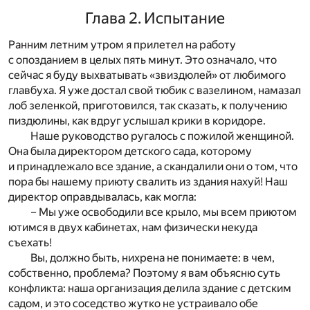
Глава 2. Испытание
Ранним летним утром я прилетел на работу
с опозданием в целых пять минут. Это означало, что
сейчас я буду выхватывать «звиздюлей» от любимого
главбуха. Я уже достал свой тюбик с вазелином, намазал
лоб зеленкой, приготовился, так сказать, к получению
пиздюлины, как вдруг услышал крики в коридоре.
Наше руководство ругалось с пожилой женщиной.
Она была директором детского сада, которому
и принадлежало все здание, а скандалили они о том, что
пора бы нашему приюту свалить из здания нахуй! Наш
директор оправдывалась, как могла:
– Мы уже освободили все крыло, мы всем приютом
ютимся в двух кабинетах, нам физически некуда
съехать!
Вы, должно быть, нихрена не понимаете: в чем,
собственно, проблема? Поэтому я вам объясню суть
конфликта: наша организация делила здание с детским
садом, и это соседство жутко не устраивало обе