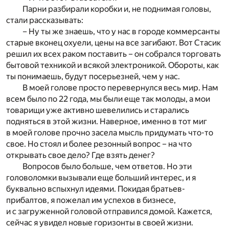
Парни разбирали коробки и, не поднимая головы,
стали рассказывать:
– Ну ты же знаешь, что у нас в городе коммерсанты
старые вконец охуели, цены на все загибают. Вот Стасик
решил их всех раком поставить – он собрался торговать
бытовой техникой и всякой электроникой. Обороты, как
ты понимаешь, будут посерьезней, чем у нас.
В моей голове просто перевернулся весь мир. Нам
всем было по 22 года, мы были еще так молоды, а мои
товарищи уже активно шевелились и старались
подняться в этой жизни. Наверное, именно в тот миг
в моей голове прочно засела мысль придумать что-то
свое. Но стоял и более резонный вопрос – на что
открывать свое дело? Где взять денег?
Вопросов было больше, чем ответов. Но эти
головоломки вызывали еще больший интерес, и я
буквально вспыхнул идеями. Покидая братьев-
прибалтов, я пожелал им успехов в бизнесе,
и с загруженной головой отправился домой. Кажется,
сейчас я увидел новые горизонты в своей жизни.