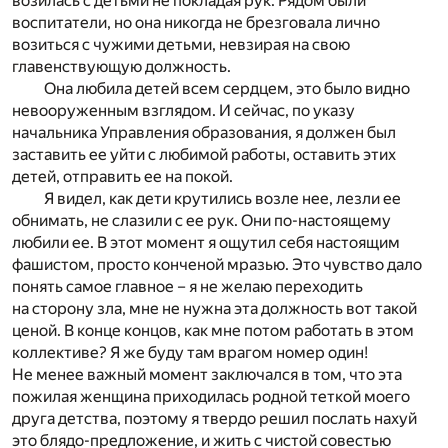
возилась с детьми не покладая рук. Рядом были
воспитатели, но она никогда не брезговала лично
возиться с чужими детьми, невзирая на свою
главенствующую должность.
Она любила детей всем сердцем, это было видно
невооруженным взглядом. И сейчас, по указу
начальника Управления образования, я должен был
заставить ее уйти с любимой работы, оставить этих
детей, отправить ее на покой.
Я видел, как дети крутились возле нее, лезли ее
обнимать, не слазили с ее рук. Они по-настоящему
любили ее. В этот момент я ощутил себя настоящим
фашистом, просто конченой мразью. Это чувство дало
понять самое главное – я не желаю переходить
на сторону зла, мне не нужна эта должность вот такой
ценой. В конце концов, как мне потом работать в этом
коллективе? Я же буду там врагом номер один!
Не менее важный момент заключался в том, что эта
пожилая женщина приходилась родной теткой моего
друга детства, поэтому я твердо решил послать нахуй
это блядо-предложение, и жить с чистой совестью