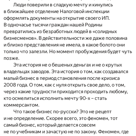
Люди поверили в сладкую мечту и кинулись
в ближайшее отделение Налоговой инспекции
оформлять документы на открытие своего ИП.
В одночасье тысячи граждан нашей Родины
превратились из безработных людей в «солидных
бизнесменов». В действительности же даже половина
и близко представления не имела, в какое болото они
только что залезли. Но момент пробуждения будет чуть
позже.
Эта история не о бешеных деньгах и не о крутых
владельцах заводов. Эта история о том, как создавался
малый бизнес в период становления после кризиса
2008 года. О том, как с нуля открыть свое дело, о том,
через какие трудности приходится проходить любому,
кто осмелиться исполнить мечту 90-х – стать
коммерсантом.
Что такое бизнес по-русски? Это не рецепт
и не определение. Скорее всего, это феномен, тот
самый бизнес, который делается совсем
не по учебникам и зачастую не по закону. Феномен, где