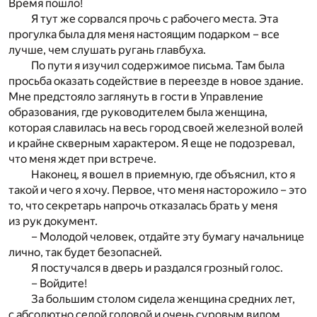
Время пошло!
Я тут же сорвался прочь с рабочего места. Эта
прогулка была для меня настоящим подарком – все
лучше, чем слушать ругань главбуха.
По пути я изучил содержимое письма. Там была
просьба оказать содействие в переезде в новое здание.
Мне предстояло заглянуть в гости в Управление
образования, где руководителем была женщина,
которая славилась на весь город своей железной волей
и крайне скверным характером. Я еще не подозревал,
что меня ждет при встрече.
Наконец, я вошел в приемную, где объяснил, кто я
такой и чего я хочу. Первое, что меня насторожило – это
то, что секретарь напрочь отказалась брать у меня
из рук документ.
– Молодой человек, отдайте эту бумагу начальнице
лично, так будет безопасней.
Я постучался в дверь и раздался грозный голос.
– Войдите!
За большим столом сидела женщина средних лет,
с абсолютно седой головой и очень суровым видом.