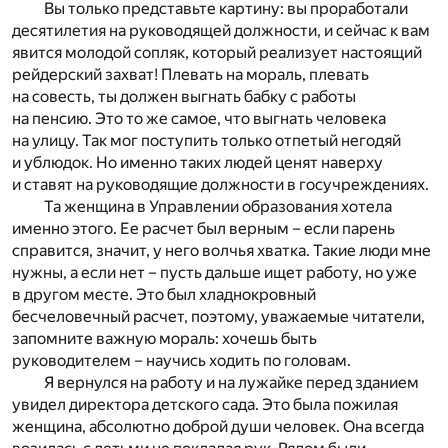
Вы только представьте картину: вы проработали
десятилетия на руководящей должности, и сейчас к вам
явится молодой сопляк, который реализует настоящий
рейдерский захват! Плевать на мораль, плевать
на совесть, ты должен выгнать бабку с работы
на пенсию. Это то же самое, что выгнать человека
на улицу. Так мог поступить только отпетый негодяй
и ублюдок. Но именно таких людей ценят наверху
и ставят на руководящие должности в госучреждениях.
Та женщина в Управлении образования хотела
именно этого. Ее расчет был верным – если парень
справится, значит, у него волчья хватка. Такие люди мне
нужны, а если нет – пусть дальше ищет работу, но уже
в другом месте. Это был хладнокровный
бесчеловечный расчет, поэтому, уважаемые читатели,
запомните важную мораль: хочешь быть
руководителем – научись ходить по головам.
Я вернулся на работу и на лужайке перед зданием
увидел директора детского сада. Это была пожилая
женщина, абсолютно доброй души человек. Она всегда