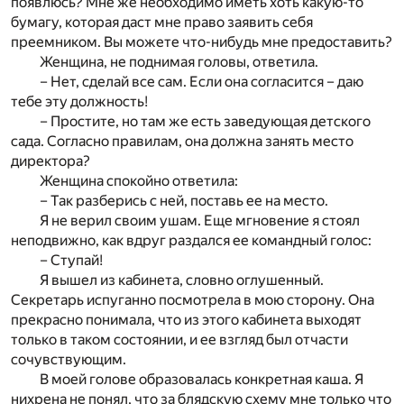
появлюсь? Мне же необходимо иметь хоть какую-то
бумагу, которая даст мне право заявить себя
преемником. Вы можете что-нибудь мне предоставить?
Женщина, не поднимая головы, ответила.
– Нет, сделай все сам. Если она согласится – даю
тебе эту должность!
– Простите, но там же есть заведующая детского
сада. Согласно правилам, она должна занять место
директора?
Женщина спокойно ответила:
– Так разберись с ней, поставь ее на место.
Я не верил своим ушам. Еще мгновение я стоял
неподвижно, как вдруг раздался ее командный голос:
– Ступай!
Я вышел из кабинета, словно оглушенный.
Секретарь испуганно посмотрела в мою сторону. Она
прекрасно понимала, что из этого кабинета выходят
только в таком состоянии, и ее взгляд был отчасти
сочувствующим.
В моей голове образовалась конкретная каша. Я
нихрена не понял, что за блядскую схему мне только что