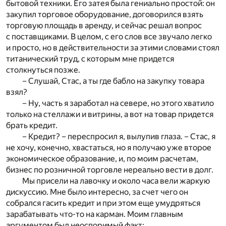
бытовой техники. Его затея была гениально простой: он
закупил торговое оборудование, договорился взять
торговую площадь в аренду, и сейчас решал вопрос
с поставщиками. В целом, с его слов все звучало легко
и просто, но в действительности за этими словами стоял
титанический труд, с которым мне придется
столкнуться позже.
– Слушай, Стас, а ты где бабло на закупку товара
взял?
– Ну, часть я заработал на севере, но этого хватило
только на стеллажи и витрины, а вот на товар придется
брать кредит.
– Кредит? – переспросил я, вылупив глаза. – Стас, я
не хочу, конечно, хвастаться, но я получаю уже второе
экономическое образование, и, по моим расчетам,
бизнес по розничной торговле нереально вести в долг.
Мы присели на лавочку и около часа вели жаркую
дискуссию. Мне было интересно, за счет чего он
собрался гасить кредит и при этом еще умудряться
зарабатывать что-то на карман. Моим главным
аргументом был неоспоримый факт: