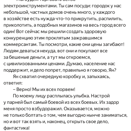
электроинструментами. Ты сам посуди: городок у нас
небольшой, частных домов очень много, у каждого
в хозяйстве есть нужда что-то прикрутить, распилить,
приколотить, а подобных магазинов на весь город всего
один! Вот сейчас мы решили создать здоровую
конкуренцию этим проклятым зажравшимся
коммерсантам. Ты посмотри, какие они цены загибают!
Людям деваться некуда, вот они и покупают все
за бешеные деньги, а тут мы откроемся,
с цивилизованными ценами. Думаю, население нас
поддержит, и дело попрет, правильно я говорю, Ян?
Ян схватил очередную коробку и, запыхаясь,
ответил:
– Верно! Мы их всех порвем!
По моему лицу расплылась улыбка. Настрой
у парней был самый боевой из всех боевых. Их задор
меня просто взбудоражил. Оказывается, можно
не только болтать о том, чем выгодно нынче заниматься,
но и вот так взять и, наконец, открыть свое дело,
фантастика!