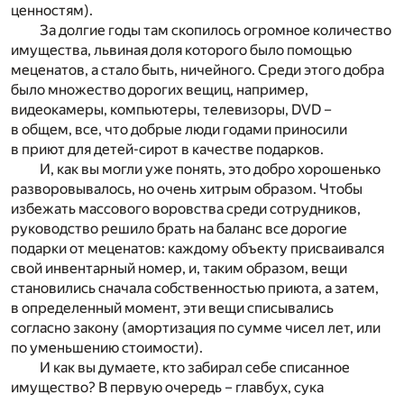
ценностям).
За долгие годы там скопилось огромное количество
имущества, львиная доля которого было помощью
меценатов, а стало быть, ничейного. Среди этого добра
было множество дорогих вещиц, например,
видеокамеры, компьютеры, телевизоры, DVD –
в общем, все, что добрые люди годами приносили
в приют для детей-сирот в качестве подарков.
И, как вы могли уже понять, это добро хорошенько
разворовывалось, но очень хитрым образом. Чтобы
избежать массового воровства среди сотрудников,
руководство решило брать на баланс все дорогие
подарки от меценатов: каждому объекту присваивался
свой инвентарный номер, и, таким образом, вещи
становились сначала собственностью приюта, а затем,
в определенный момент, эти вещи списывались
согласно закону (амортизация по сумме чисел лет, или
по уменьшению стоимости).
И как вы думаете, кто забирал себе списанное
имущество? В первую очередь – главбух, сука