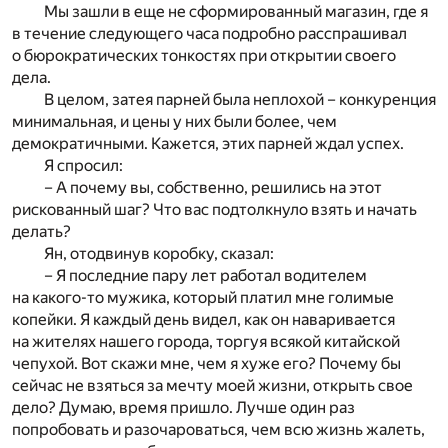
Мы зашли в еще не сформированный магазин, где я
в течение следующего часа подробно расспрашивал
о бюрократических тонкостях при открытии своего
дела.
В целом, затея парней была неплохой – конкуренция
минимальная, и цены у них были более, чем
демократичными. Кажется, этих парней ждал успех.
Я спросил:
– А почему вы, собственно, решились на этот
рискованный шаг? Что вас подтолкнуло взять и начать
делать?
Ян, отодвинув коробку, сказал:
– Я последние пару лет работал водителем
на какого-то мужика, который платил мне голимые
копейки. Я каждый день видел, как он наваривается
на жителях нашего города, торгуя всякой китайской
чепухой. Вот скажи мне, чем я хуже его? Почему бы
сейчас не взяться за мечту моей жизни, открыть свое
дело? Думаю, время пришло. Лучше один раз
попробовать и разочароваться, чем всю жизнь жалеть,