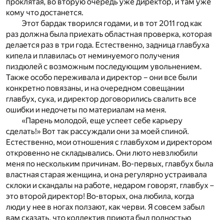
проклятая, во вторую очередь уже директор, и там уже
кому что достанется.
Этот бардак творился годами, и в тот 2011 год как
раз должна была приехать областная проверка, которая
делается раз в три года. Естественно, задница главбуха
кипела и плавилась от неминуемого получения
пиздюлей с возможным последующим увольнением.
Также особо переживала и директор – они все были
конкретно повязаны, и на очередном совещании
главбух, сука, и директор договорились свалить все
ошибки и недочеты по материалам на меня.
«Парень молодой, еще успеет себе карьеру
сделать!» Вот так рассуждали они за моей спиной.
Естественно, мои отношения с главбухом и директором
откровенно не складывались. Они люто невзлюбили
меня по нескольким причинам. Во-первых, главбух была
властная старая женщина, и она регулярно устраивала
склоки и скандалы на работе, недаром говорят, главбух –
это второй директор! Во-вторых, она любила, когда
люди у нее в ногах ползают, как черви. Я совсем забыл
вам сказать, что коллектив приюта был полностью