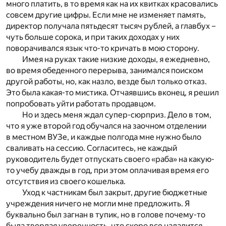
много платить, в то время как на их квитках красовались
совсем другие цифры. Если мне не изменяет память,
директор получала пятьдесят тысяч рублей, а главбух –
чуть больше сорока, и при таких доходах у них
поворачивался язык что-то кричать в мою сторону.
Имея на руках такие низкие доходы, я ежедневно,
во время обеденного перерыва, занимался поиском
другой работы, но, как назло, везде был только отказ.
Это была какая-то мистика. Отчаявшись вконец, я решил
попробовать уйти работать продавцом.
Но и здесь меня ждал супер-сюрприз. Дело в том,
что я уже второй год обучался на заочном отделении
в местном ВУЗе, и каждые полгода мне нужно было
сваливать на сессию. Согласитесь, не каждый
руководитель будет отпускать своего «раба» на какую-
то учебу дважды в год, при этом оплачивая время его
отсутствия из своего кошелька.
Уход к частникам был закрыт, другие бюджетные
учреждения ничего не могли мне предложить. Я
буквально был загнан в тупик, но в голове почему-то
была твердая уверенность, что скоро все наладится.