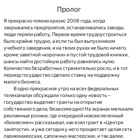
Пролог
Я прекрасно помню кризис 2008 года, когда
закрывались предприятия, останавливались заводы,
люди теряли работу. Первое время трудоустроиться
было крайне трудно, а если ты был выпускником
учебного заведения, и на твоих руках не было ничего,
кроме заветной «корочки» и пустой трудовой книжки,
шансы найти достойную работу равнялись нулю.
Количество безработных стремительно росло, и в тот
период государство сделало ставку на поддержку
малого бизнеса.
В одно прекрасное утро на всех федеральных
телеканалах обсуждали только одну новость –
государство выделяет гранты на открытие
собственного дела, безвозмездно! На экранах мелькали
рекламные ролики, где очередной новоиспеченный
«бизнесмен» рассказывал, как взял грант в «Центре
занятости», и уже сегодня у него процветает целая сеть
парикмахерских, сапожных мастерских, и так далее.