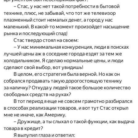
– Стас, у нас нет такой потребности в бытовой
технике, плюс, не забывай, что тот же телевизор
плазменный стоит немалых денег, а город у нас
маленький. В какой-то момент произойдет насыщение
рынка и последующий спад!
Стас твердо стоял на своем:
– У нас минимальная конкуренция, люди в поисках
лучшей цены аж в соседние города ездят за тем же
холодильником. Я сделаю нормальные цены, и люди
сделают свой выбор, вот увидишь!
В целом, его стратегия была верной. Но как он
собрался продавать такую дорогостоящую технику
за наличку? Откуда у людей такое большое количество
свободных средств на руках?
В тот период я еще не совсем грамотно разбирался
в способах реализации товаров, и вот тут Стас открыл
мне не иначе, как Америку.
– Дружище, а ты слыхал о такой функции, как выдача
товара в кредит?
Я вылупил глаза и ответил: