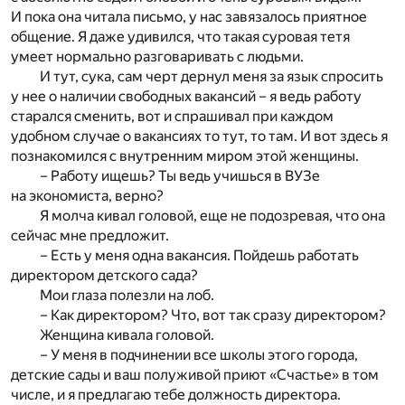
И пока она читала письмо, у нас завязалось приятное
общение. Я даже удивился, что такая суровая тетя
умеет нормально разговаривать с людьми.
И тут, сука, сам черт дернул меня за язык спросить
у нее о наличии свободных вакансий – я ведь работу
старался сменить, вот и спрашивал при каждом
удобном случае о вакансиях то тут, то там. И вот здесь я
познакомился с внутренним миром этой женщины.
– Работу ищешь? Ты ведь учишься в ВУЗе
на экономиста, верно?
Я молча кивал головой, еще не подозревая, что она
сейчас мне предложит.
– Есть у меня одна вакансия. Пойдешь работать
директором детского сада?
Мои глаза полезли на лоб.
– Как директором? Что, вот так сразу директором?
Женщина кивала головой.
– У меня в подчинении все школы этого города,
детские сады и ваш полуживой приют «Счастье» в том
числе, и я предлагаю тебе должность директора.