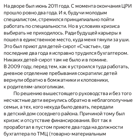
На дворе был июнь 2011 года. С момента окончания ЦРИ
прошло ровно два года. И я, будучи молодым
специалистом, стремился принципиально пойти
работать по специальности. Но в условиях кризиса
выбирать не приходилось. Ради будущей карьеры я
пошел в единственное место, куда меня тянули за уши.
Это был приют для детей-сирот «Счастье», где
последние два года я исправно трудился бухгалтером.
Никаких детей-сирот там не было и в помине.
В 2009 году, перед тем, как я устроился туда работать,
дневное отделение пребывания сократили: детей
вернули обратно в бомжатники и клоповники,
к родителям-алкоголикам.
По решению вышестоящего руководства и без того
несчастные дети вернулись обратно в неблагополучные
семьи, а тех, кого некуда было девать, передали
в детский дом соседнего района. Причиной тому был
кризис и отсутствие финансирования. Вот так я
проработал в пустом приюте два года на должности
бухгалтера по ТМЦ (товарно-материальным