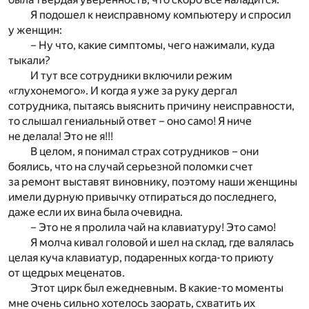
Я подошел к неисправному компьютеру и спросил
у женщин:
– Ну что, какие симптомы, чего нажимали, куда
тыкали?
И тут все сотрудники включили режим
«глухонемого». И когда я уже за руку дергал
сотрудника, пытаясь выяснить причину неисправности,
то слышал гениальный ответ – оно само! Я ниче
не делала! Это не я!!!
В целом, я понимал страх сотрудников – они
боялись, что на случай серьезной поломки счет
за ремонт выставят виновнику, поэтому наши женщины
имели дурную привычку отпираться до последнего,
даже если их вина была очевидна.
– Это не я пролила чай на клавиатуру! Это само!
Я молча кивал головой и шел на склад, где валялась
целая куча клавиатур, подаренных когда-то приюту
от щедрых меценатов.
Этот цирк был ежедневным. В какие-то моменты
мне очень сильно хотелось заорать, схватить их