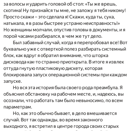
за волосы и ударить головой об стол: «Ты же врешь,
скотина! Ну признайся ты мне, не заложу я тебя никому!
Просто скажи – это сделала я! Скажи, куда ты, сука,
натыкала, я в разы быстрее устраню неисправность!»
Но женщины молчали, опустив головы в документы, и я
порой часами разбирался, в чем же тут дело.
Был забавный случай, когда я перепробовал все! Вот
буквально уже с отверткой полез разбирать системный
блок, как вдруг я обратил внимание, что шторка
дисковода как-то странно приоткрыта. В итоге я извлек
оттуда гнутую пластиковую дискету, которая
блокировала запуск операционной системы при каждом
запуске.
Но вся эта история была своего рода преамбула. Я
объяснил обстановку на рабочем месте, и, надеюсь, вы
осознали, что работать там было невыносимо, по всем
параметрам.
Но, как это обычно бывает, в дело вмешивается
случай. Вот так однажды, во время законного
выходного, я встретил в центре города своих старых