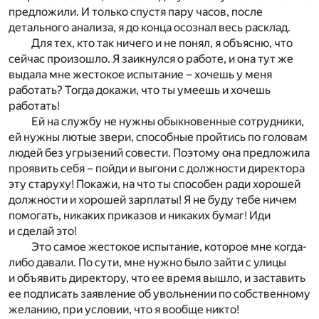
предложили. И только спустя пару часов, после
детального анализа, я до конца осознал весь расклад.
Для тех, кто так ничего и не понял, я объясню, что
сейчас произошло. Я заикнулся о работе, и она тут же
выдала мне жестокое испытание – хочешь у меня
работать? Тогда докажи, что ты умеешь и хочешь
работать!
Ей на службу не нужны обыкновенные сотрудники,
ей нужны лютые звери, способные пройтись по головам
людей без угрызений совести. Поэтому она предложила
проявить себя – пойди и выгони с должности директора
эту старуху! Покажи, на что ты способен ради хорошей
должности и хорошей зарплаты! Я не буду тебе ничем
помогать, никаких приказов и никаких бумаг! Иди
и сделай это!
Это самое жестокое испытание, которое мне когда-
либо давали. По сути, мне нужно было зайти с улицы
и объявить директору, что ее время вышло, и заставить
ее подписать заявление об увольнении по собственному
желанию, при условии, что я вообще никто!