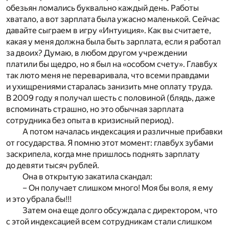
обезьян ломались буквально каждый день. Работы
хватало, а вот зарплата была ужасно маленькой. Сейчас
давайте сыграем в игру «Интуиция». Как вы считаете,
какая у меня должна была быть зарплата, если я работал
за двоих? Думаю, в любом другом учреждении
платили бы щедро, но я был на «особом счету». Главбух
так люто меня не переваривала, что всеми правдами
и ухищрениями старалась занизить мне оплату труда.
В 2009 году я получал шесть с половиной (блядь, даже
вспоминать страшно, но это обычная зарплата
сотрудника без опыта в кризисный период).
А потом началась индексация и различные прибавки
от государства. Я помню этот момент: главбух зубами
заскрипела, когда мне пришлось поднять зарплату
до девяти тысяч рублей.
Она в открытую закатила скандал:
– Он получает слишком много! Моя бы воля, я ему
и это убрала бы!!!
Затем она еще долго обсуждала с директором, что
с этой индексацией всем сотрудникам стали слишком