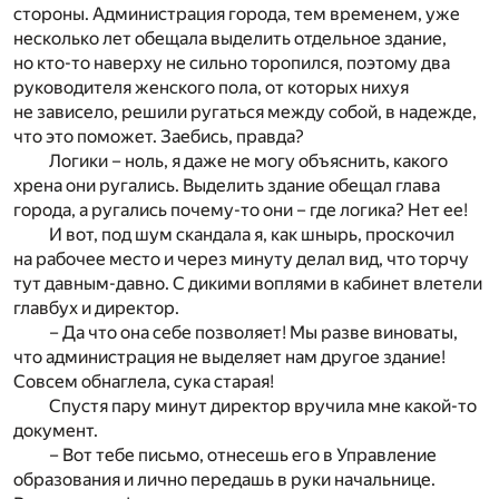
стороны. Администрация города, тем временем, уже
несколько лет обещала выделить отдельное здание,
но кто-то наверху не сильно торопился, поэтому два
руководителя женского пола, от которых нихуя
не зависело, решили ругаться между собой, в надежде,
что это поможет. Заебись, правда?
Логики – ноль, я даже не могу объяснить, какого
хрена они ругались. Выделить здание обещал глава
города, а ругались почему-то они – где логика? Нет ее!
И вот, под шум скандала я, как шнырь, проскочил
на рабочее место и через минуту делал вид, что торчу
тут давным-давно. С дикими воплями в кабинет влетели
главбух и директор.
– Да что она себе позволяет! Мы разве виноваты,
что администрация не выделяет нам другое здание!
Совсем обнаглела, сука старая!
Спустя пару минут директор вручила мне какой-то
документ.
– Вот тебе письмо, отнесешь его в Управление
образования и лично передашь в руки начальнице.