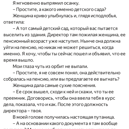
Я мгновенно выпрямил осанку.
– Простите, а какого именно детского сада?
Женщина криво улыбнулась и, глядя исподлобья,
ответила:
– А тот самый детский сад, который вас пытается
выселить из здания. Директор там пожилая женщина, ее
пенсионный возраст уже наступил. Нынче она должна
уйти на пенсию, но никак не может решиться, когда
именно. Я хочу, чтобы ты сейчас пошел и объявил, что ее
время вышло.
Мои глаза чуть из орбит не выпали.
– Простите, я не совсем понял, она действительно
собралась на пенсию, или вы предлагаете ее выгнать?
Женщина дала самые сухие пояснения.
– Ее срок вышел, сходи к ней и скажи, что ты ее
преемник. Договорись, чтобы она ввела тебя в курс
дела, показала, что и как. После этого должность
директора – твоя.
В моей голове получилась настоящая путаница.
– А на основании какого документа я там вообще