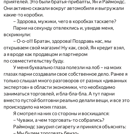
приятелей. Это были братья-прибалты, Ян и Раймондс.
Они активно скакали вокруг автомобиля и выгружали
какие-то коробки.
– Здорова, мужики, чего в коробках таскаете?
Парни на секунду отвлеклись и, увидав меня,
вскрикнули:
– О-о-о!!! Братан, здорова! Поздравь нас, мы
открываем свой магазин! Ну как, свой, Ян кредит взял,
а я вроде как продавцом и партнером
по совместительству буду.
У меня буквально глаза полезли на лоб – на моих
глазах парни создавали свое собственное дело. Ранее я
только слышал много разговоров от разных «диванных
экспертов» в области экономики, что необходимо
заниматься торговлей, и бла-бла-бла. А тут парни
вместо пустой болтовни реально делали вещи, и все это
происходило на моих глазах.
Я смотрел на них со стороны и восхищался:
– Чуваки, а чем торговать-то собрались?
Раймондс закурил сигарету и принялся объяснять:
– Мы будем торговать бензо-