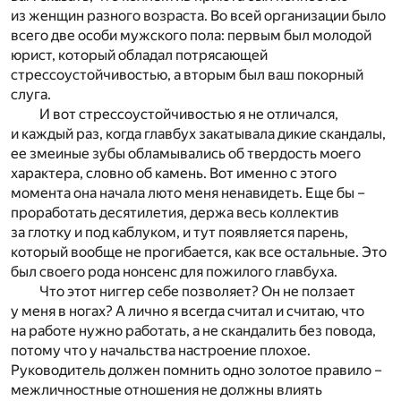
из женщин разного возраста. Во всей организации было
всего две особи мужского пола: первым был молодой
юрист, который обладал потрясающей
стрессоустойчивостью, а вторым был ваш покорный
слуга.
И вот стрессоустойчивостью я не отличался,
и каждый раз, когда главбух закатывала дикие скандалы,
ее змеиные зубы обламывались об твердость моего
характера, словно об камень. Вот именно с этого
момента она начала люто меня ненавидеть. Еще бы –
проработать десятилетия, держа весь коллектив
за глотку и под каблуком, и тут появляется парень,
который вообще не прогибается, как все остальные. Это
был своего рода нонсенс для пожилого главбуха.
Что этот ниггер себе позволяет? Он не ползает
у меня в ногах? А лично я всегда считал и считаю, что
на работе нужно работать, а не скандалить без повода,
потому что у начальства настроение плохое.
Руководитель должен помнить одно золотое правило –
межличностные отношения не должны влиять