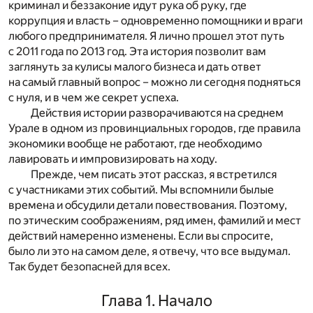
криминал и беззаконие идут рука об руку, где
коррупция и власть – одновременно помощники и враги
любого предпринимателя. Я лично прошел этот путь
с 2011 года по 2013 год. Эта история позволит вам
заглянуть за кулисы малого бизнеса и дать ответ
на самый главный вопрос – можно ли сегодня подняться
с нуля, и в чем же секрет успеха.
Действия истории разворачиваются на среднем
Урале в одном из провинциальных городов, где правила
экономики вообще не работают, где необходимо
лавировать и импровизировать на ходу.
Прежде, чем писать этот рассказ, я встретился
с участниками этих событий. Мы вспомнили былые
времена и обсудили детали повествования. Поэтому,
по этическим соображениям, ряд имен, фамилий и мест
действий намеренно изменены. Если вы спросите,
было ли это на самом деле, я отвечу, что все выдумал.
Так будет безопасней для всех.
Глава 1. Начало