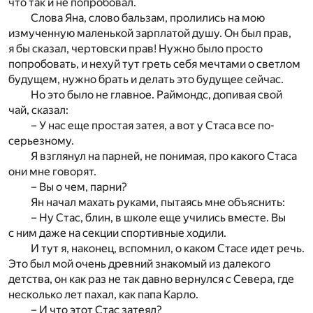
что так и не попробовал.
Слова Яна, слово бальзам, пролились на мою
измученную маленькой зарплатой душу. Он был прав,
я бы сказал, чертовски прав! Нужно было просто
попробовать, и нехуй тут греть себя мечтами о светлом
будущем, нужно брать и делать это будущее сейчас.
Но это было не главное. Раймондс, допивая свой
чай, сказал:
– У нас еще простая затея, а вот у Стаса все по-
серьезному.
Я взглянул на парней, не понимая, про какого Стаса
они мне говорят.
– Вы о чем, парни?
Ян начал махать руками, пытаясь мне объяснить:
– Ну Стас, блин, в школе еще учились вместе. Вы
с ним даже на секции спортивные ходили.
И тут я, наконец, вспомнил, о каком Стасе идет речь.
Это был мой очень древний знакомый из далекого
детства, он как раз не так давно вернулся с Севера, где
несколько лет пахал, как папа Карло.
– И что этот Стас затеял?