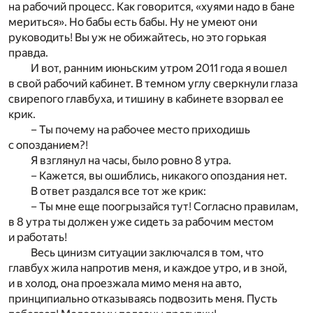
на рабочий процесс. Как говорится, «хуями надо в бане
мериться». Но бабы есть бабы. Ну не умеют они
руководить! Вы уж не обижайтесь, но это горькая
правда.
И вот, ранним июньским утром 2011 года я вошел
в свой рабочий кабинет. В темном углу сверкнули глаза
свирепого главбуха, и тишину в кабинете взорвал ее
крик.
– Ты почему на рабочее место приходишь
с опозданием?!
Я взглянул на часы, было ровно 8 утра.
– Кажется, вы ошиблись, никакого опоздания нет.
В ответ раздался все тот же крик:
– Ты мне еще поогрызайся тут! Согласно правилам,
в 8 утра ты должен уже сидеть за рабочим местом
и работать!
Весь цинизм ситуации заключался в том, что
главбух жила напротив меня, и каждое утро, и в зной,
и в холод, она проезжала мимо меня на авто,
принципиально отказываясь подвозить меня. Пусть