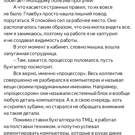
побегает! Молодому полезны прогулки!
А что касается странных правил, то их вовсе
не было. Главбух просто нашла лишний повод
поругаться. Я спокойно сел за рабочее место. Оно
располагалось таким образом, что она могла видеть все,
чем я занимаюсь, поэтому на работе я не халтурил
и не создавал видимость работы.
В этот момент в кабинет, словно мышка, вошла
запуганная сотрудница.
– Там, кажется, процессор поломался, пусть
бухгалтер посмотрит.
Все верно, именно «процессор». Весь коллектив
совершенно не разбирался в компьютерах и называл
вещи своими придуманными именами. Например,
«процессором» они называли системный блок и вообще
любую деталь компьютера. А я, в свою очередь, хоть
и скрипел зубами, но старался не обращать внимания
на такие детали.
Помимо ставки бухгалтера по ТМЦ, я работал
на полставки техником, и попутно успевал
ремонтировать компьютеры, которые в руках диких