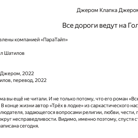
Джером Клапка Джеро
Все дороги ведут на Го
влены компанией «ПараТайп»
л Шатилов
 Джером, 2022
илов, перевод, 2022
а вы ещё не читали. И не только потому, что его роман «Вс
 В конце жизни автор «Трёх в лодке» из саркастического н
людателя, задающегося вопросами религии, любви, чести, 
круг несправедливости. Видимо, именно поэтому, спустя сто
написана сегодня.