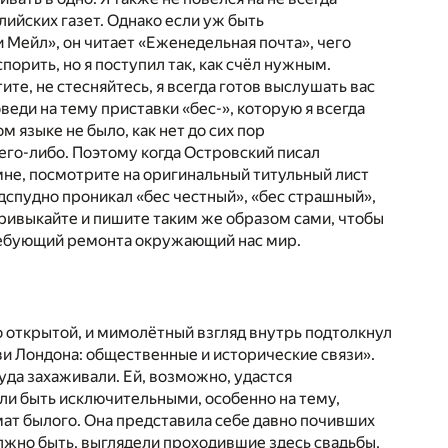
йских газет. Однако если уж быть
 Мейл», он читает «Еженедельная почта», чего
порить, но я поступил так, как счёл нужным.
те, не стесняйтесь, я всегда готов выслушать вас
еди на тему приставки «бес-», которую я всегда
м языке не было, как нет до сих пор
чего-либо. Поэтому когда Островский писал
мне, посмотрите на оригинальный титульный лист
одспудно проникал «бес честный», «бес страшный»,
привыкайте и пишите таким же образом сами, чтобы
 требующий ремонта окружающий нас мир.
о открытой, и мимолётный взгляд внутрь подтолкнул
ви Лондона: общественные и исторические связи».
уда захаживали. Ей, возможно, удастся
али быть исключительными, особенно на тему,
ат былого. Она представила себе давно почивших
лжно быть, выглядели проходившие здесь свадьбы,