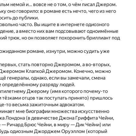
Фильм немой и… вовсе не о том, о чём писал Джером.
ку оно говорило: в романе есть нечто, чего из него
сить до публики.
довольно часто. Вы ищите в интернете одиозного
едение, а вместо них вам подсовывают одноимённые
кий трюк, но он позволяет похоронить бриллиант под
еожиданном романе, изнутри, можно судить уже
-первых, стать повторно Джеромом, а во-вторых,
ся Джеромом Клапкой Джеромом. Конечно, можно
ещё генералы, однако, если вы замечали, смена
не определённому разряду людей.
дцатилетнему Джерому (имя которого почему-то
 тёзками отцов так поступать принято) пришлось
обще-то весьма зажиточным адвокатом.
оминает мне биографии множества искусственно
ка Лондона (в девичестве Джона Гриффита Чейни,
 — Ричард Брюс Чейни, в миру — Дик Чейни) или
-нибудь одиозным Джорджем Оруэллом (который