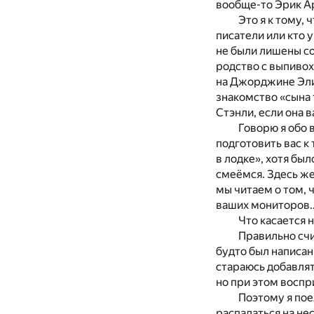
вообще-то Эрик Ар
Это я к тому,
писатели или кто 
не были лишены с
родство с выпиво
на Джорджине Элиз
знакомство «сына 
Стэнли, если она 
Говорю я обо 
подготовить вас к
в лодке», хотя бы
смеёмся. Здесь же
мы читаем о том, ч
ваших мониторов
Что касается 
Правильно счи
будто был написан
стараюсь добавлят
но при этом воспри
Поэтому я пое
распадаться на нес