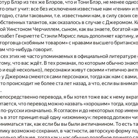
тур Блэр из тех же Блэров, что и Тони Блэр, не менее оди
 что опыт учит: все без исключения известные нам «гении» и
угодно, стали таковыми, т.е. известными нам, в силу своих 
обственных талантов, как оказалось в случае с Джеромом
хой Уинстоном Черчиллем, сыном, как вы знаете, богатой 
абет Генриетте Стэнли Мэрисс лишь дополняет картину, и
торговца скобяным товаром» с нравами высшего британског
вам что-нибудь говорит.
всех этих не часто упоминаемых в официальной литературе 
 тому, что вас ждёт. В тех романах, по которым обычно зна
ло и ещё несколько), персонажи живут своими «типично анг
 у Джерома смеются сами персонажи, тогда как нам с вами,
то происходит не более ста лет назад, а что, если вы вним
…
непосредственно перевода, я бы хотел тоже вас к нему вкра
тается, что перевод можно назвать «хорошим» тогда, когда 
 по-русски изначально. Я согласен и до некоторых пор имен
ь в этот принцип ещё одну «изюминку»: перевод должен чита
ниматься так, как если бы вы были англичанином. То есть та
лику возможно сохранил, в частности, авторскую форму п
колько абзацев, тогда как у нас обычно подобное принято сл