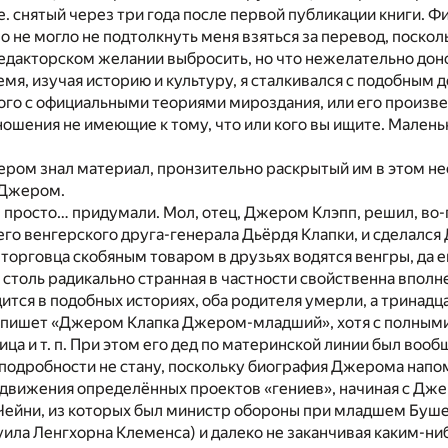
т.е. снятый через три года после первой публикации книги. 
 не могло не подтолкнуть меня взяться за перевод, посколь
едакторском желании выбросить, но что нежелательно доно
мя, изучая историю и культуру, я сталкивался с подобным 
ного с официальными теориями мироздания, или его произв
ношения не имеющие к тому, что или кого вы ищите. Малень
ером знал материал, пронзительно раскрытый им в этом н
 Джером.
ё просто… придумали. Мол, отец, Джером Клэпп, решил, во
его венгерского друга-генерала Дьёрдя Клапки, и сделал
у торговца скобяным товаром в друзьях водятся венгры, да 
столь радикально странная в частности свойственна впол
дится в подобных историях, оба родителя умерли, а трина
е пишет «Джером Клапка Джером-младший», хотя с полными
лица и т. п. При этом его дед по материнской линии был во
 подробности не стану, поскольку биография Джерома нап
одвижения определённых проектов «гениев», начиная с Дже
Чейни, из которых был министр обороны при младшем Буше
уила Ленгхорна Клеменса) и далеко не заканчивая каким