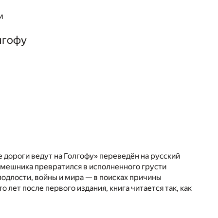
м
лгофу
е дороги ведут на Голгофу» переведён на русский
асмешника превратился в исполненного грусти
подлости, войны и мира — в поисках причины
 лет после первого издания, книга читается так, как