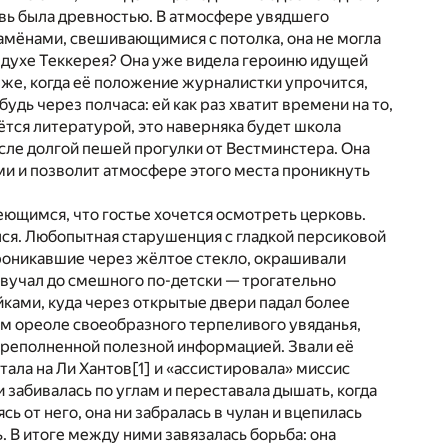
овь была древностью. В атмосфере увядшего
амёнами, свешивающимися с потолка, она не могла
 духе Теккерея? Она уже видела героиню идущей
зже, когда её положение журналистки упрочится,
дь через полчаса: ей как раз хватит времени на то,
ётся литературой, это наверняка будет школа
сле долгой пешей прогулки от Вестминстера. Она
ми и позволит атмосфере этого места проникнуть
еющимся, что гостье хочется осмотреть церковь.
улся. Любопытная старушенция с гладкой персиковой
роникавшие через жёлтое стекло, окрашивали
 звучал до смешного по-детски — трогательно
йками, куда через открытые двери падал более
том ореоле своеобразного терпеливого увяданья,
переполненной полезной информацией. Звали её
тала на Ли Хантов
[1]
и «ассистировала» миссис
и забивалась по углам и переставала дышать, когда
ь от него, она ни забралась в чулан и вцепилась
. В итоге между ними завязалась борьба: она