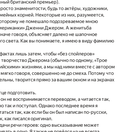
озный британский премьер).
 просто знаменитости, будь то актёры, художники,
семейных корней. Некоторые из них, разумеется,
. Которому не помешало подозреваемое мною
«американки» Дженни Джером. А женитьба
наче говоря, объясняет далеко не шапочное
о света. Как вы понимаете, я имею в виду фамилию
фактах лишь затем, чтобы «без спойлеров»
ют творчество Джерома (обычно по одному, «Трое
лийскими» жизнями, а мы над ними вместе с автором
 мягко говоря, совершенно не до смеха. Потому что
ательны, творится прямо за вашим окном и на экранах
тце подготовить.
он не воспринимается переводом, а читается так,
но так и поступал. Однако последнее время я
ться так, как если бы он был написан по-русски,
к, как писался оригинал.
одачи речи героев: одно высказывание может
ивать в одно. Я также не повёлся на не всегда