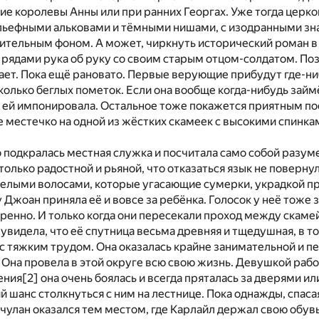
ие королевы Анны или при ранних Георгах. Уже тогда церк
ельефными альковами и тёмными нишами, с изодранными зн
тительным фоном. А может, чиркнуть исторический роман в
рядами рука об руку со своим старым отцом-солдатом. По
ает. Пока ещё рановато. Первые верующие прибудут где-нибу
колько беглых пометок. Если она вообще когда-нибудь займ
 ей импонировала. Остальное тоже покажется приятным по
 местечко на одной из жёстких скамеек с высокими спинка
 подкралась местная служка и посчитала само собой разум
только радостной и рьяной, что отказаться язык не поверн
белыми волосами, которые угасающие сумерки, украдкой п
у Джоан приняла её и вовсе за ребёнка. Голосок у неё тоже
еренно. И только когда они пересекали проход между скаме
 увидела, что её спутница весьма древняя и тщедушная, в 
с тяжким трудом. Она оказалась крайне занимательной и 
Она провела в этой округе всю свою жизнь. Девушкой рабо
ения
[2]
она очень боялась и всегда пряталась за дверями ил
 шанс столкнуться с ним на лестнице. Пока однажды, спасаяс
а чулан оказался тем местом, где Карлайл держал свою обувь