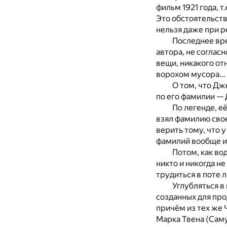
фильм 1921 года, 
Это обстоятельство
нельзя даже при р
Последнее вре
автора, не соглас
вещи, никакого от
ворохом мусора…
О том, что Дж
по его фамилии —
По легенде, е
взял фамилию сво
верить тому, что 
фамилий вообще и 
Потом, как во
никто и никогда н
трудиться в поте 
Углубляться в
созданных для пр
причём из тех же 
Марка Твена (Сам