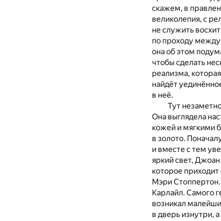
скажем, в правлен
великолепия, с р
не служить восхи
по проходу между 
она об этом подум
чтобы сделать нес
реализма, которая
найдёт уединённое
в неё.
Тут незаметно
Она выглядела нас
кожей и мягкими 
в золото. Поначал
и вместе с тем ув
яркий свет, Джоан
которое приходит 
Мэри Стоппертон. 
Карлайл. Самого г
возникал малейший
в дверь изнутри, 