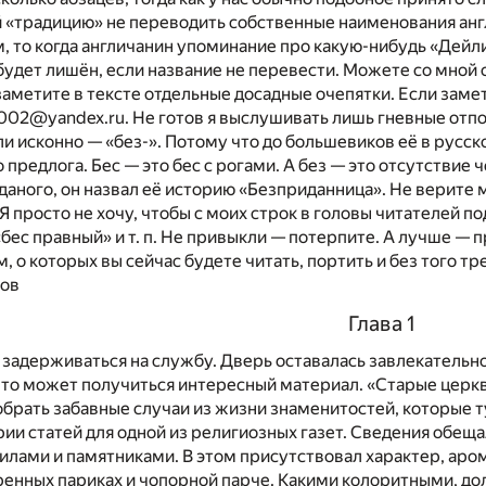
«традицию» не переводить собственные наименования англи
 то когда англичанин упоминание про какую-нибудь «Дейли
будет лишён, если название не перевести. Можете со мной с
заметите в тексте отдельные досадные очепятки. Если замети
002@yandex.ru. Не готов я выслушивать лишь гневные отпов
ли исконно — «без-». Потому что до большевиков её в русско
предлога. Бес — это бес с рогами. А без — это отсутствие 
даного, он назвал её историю «Безприданница». Не верите 
 Я просто не хочу, чтобы с моих строк в головы читателей п
бес правный» и т. п. Не привыкли — потерпите. А лучше — 
м, о которых вы сейчас будете читать, портить и без того
ов
Глава 1
 задерживаться на службу. Дверь оставалась завлекательн
 что может получиться интересный материал. «Старые церк
брать забавные случаи из жизни знаменитостей, которые т
рии статей для одной из религиозных газет. Сведения обещ
ами и памятниками. В этом присутствовал характер, аром
енных париках и чопорной парче. Какими колоритными, до