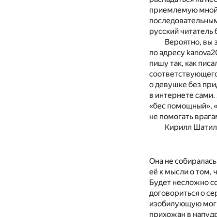
приемлемую мной 
последовательным,
русский читатель 
Вероятно, вы 
по адресу kanova2
пишу так, как писа
соответствующего 
о девушке без при
в интернете сами.
«бес помощный», «
не помогать врага
Кирилл Шатил
Она не собиралась
её к мысли о том,
Будет несложно со
договориться о се
изобилующую могил
прихожан в напудр