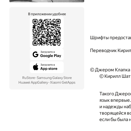
В приложении удобнее
Шрифты предоста
Переводчик
Кирил
© Джером Клапка
© Кирилл Шат
RuStore
·
Samsung Galaxy Store
Huawei AppGallery
·
Xiaomi GetApps
Такого Джером
язык впервые.
и надежды наб
творящейся во
если бы была 