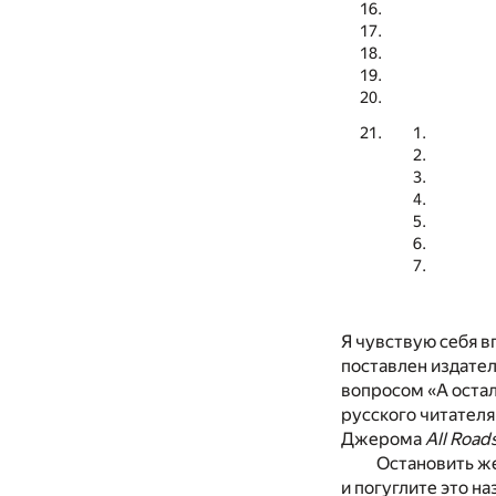
Я чувствую себя в
поставлен издател
вопросом «А остал
русского читателя
Джерома
All Road
Остановить же
и погуглите это н