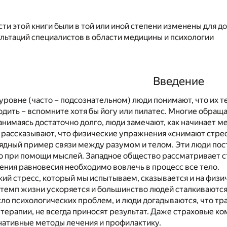
ти этой книги были в той или иной степени изменены для д
льтаций специалистов в области медицины и психологии
Введение
ровне (часто – подсознательном) люди понимают, что их те
одить – вспомните хотя бы йогу или пилатес. Многие обра
занимаясь достаточно долго, люди замечают, как начинает м
рассказывают, что физические упражнения «снимают стресс
лядный пример связи между разумом и телом. Эти люди пост
о при помощи мыслей. Западное общество рассматривает ст
ения равновесия необходимо вовлечь в процесс все тело.
ий стресс, который мы испытываем, сказывается и на физи
 темп жизни ускоряется и большинство людей сталкиваютс
ло психологических проблем, и люди догадываются, что т
терапии, не всегда приносят результат. Даже страховые ко
нативные методы лечения и профилактику.