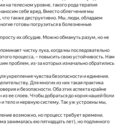
ми на телесном уровне, такого рода терапия
 наносим себе вред. Вместо облегчения мы
 что также деструктивно. Мы, люди, обладаем
ногие готовы погрузиться в болезненные
опросту их обсудив. Можно обмануть разум, но не
апоминает чистку лука, когда мы последовательно
этого процесса, – повысить свою устойчивость. Нам
шим проблем, из-за которых изначально обратились
ля укрепления чувства безопасности и единения.
лительству. Для многих из них такая практика
оверия и безопасности. Оба этих аспекта крайне
 из ее слоев. Чтобы добраться до корня нашей боли
 и тело и нервную систему. Так уж устроены мы,
ление возможно, но процесс требует времени.
ма занималась ею пятнадцать лет), но подлинного