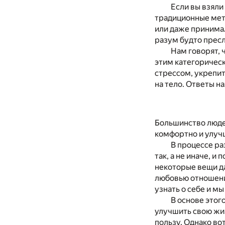
Если вы взяли
традиционные мето
или даже принимал
разум будто пресл
Нам говорят, 
этим категорическ
стрессом, укрепит
на тело. Ответы на
Большинство людей
комфортно и улучш
В процессе ра
так, а не иначе, и
некоторые вещи да
любовью отношени
узнать о себе и м
В основе этог
улучшить свою жиз
пользу. Однако во