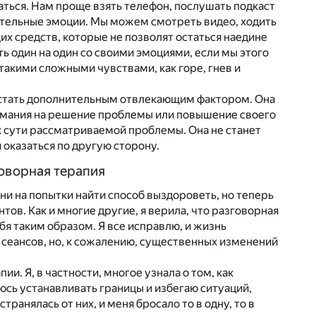
ься. Нам проще взять телефон, послушать подкаст
ательные эмоции. Мы можем смотреть видео, ходить
щих средств, которые не позволят остаться наедине
ь один на один со своими эмоциями, если мы этого
такими сложными чувствами, как горе, гнев и
 стать дополнительным отвлекающим фактором. Она
нимания на решение проблемы или повышение своего
к сути рассматриваемой проблемы. Она не станет
 оказаться по другую сторону.
говорная терапия
зни на попытки найти способ выздороветь, но теперь
тов. Как и многие другие, я верила, что разговорная
ебя таким образом. Я все исправлю, и жизнь
 сеансов, но, к сожалению, существенных изменений
и. Я, в частности, многое узнала о том, как
юсь устанавливать границы и избегаю ситуаций,
ранялась от них, и меня бросало то в одну, то в