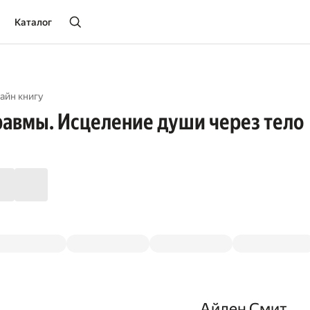
Каталог
айн книгу
равмы. Исцеление души через тело
Айлен Смит