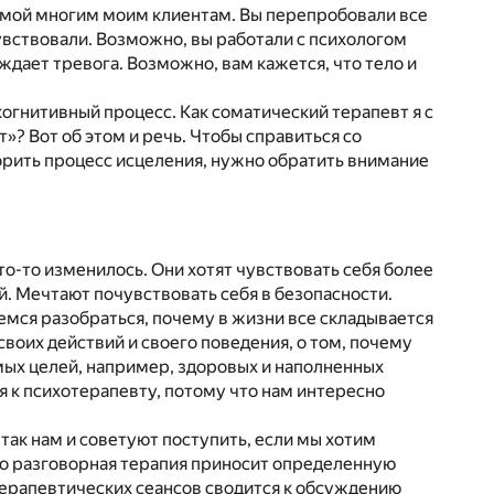
акомой многим моим клиентам. Вы перепробовали все
увствовали. Возможно, вы работали с психологом
дает тревога. Возможно, вам кажется, что тело и
когнитивный процесс. Как соматический терапевт я с
»? Вот об этом и речь. Чтобы справиться со
орить процесс исцеления, нужно обратить внимание
о-то изменилось. Они хотят чувствовать себя более
. Мечтают почувствовать себя в безопасности.
емся разобраться, почему в жизни все складывается
 своих действий и своего поведения, о том, почему
мых целей, например, здоровых и наполненных
к психотерапевту, потому что нам интересно
так нам и советуют поступить, если мы хотим
что разговорная терапия приносит определенную
 терапевтических сеансов сводится к обсуждению