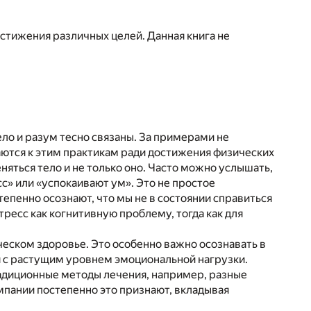
остижения различных целей. Данная книга не
ло и разум тесно связаны. За примерами не
щаются к этим практикам ради достижения физических
еняться тело и не только оно. Часто можно услышать,
» или «успокаивают ум». Это не простое
епенно осознают, что мы не в состоянии справиться
ресс как когнитивную проблему, тогда как для
ческом здоровье. Это особенно важно осознавать в
я с растущим уровнем эмоциональной нагрузки.
радиционные методы лечения, например, разные
мпании постепенно это признают, вкладывая