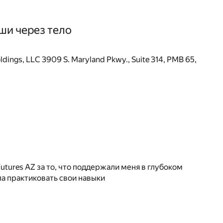
ши через тело
oldings, LLC 3909 S. Maryland Pkwy., Suite 314, PMB 65,
utures AZ за то, что поддержали меня в глубоком
ла практиковать свои навыки