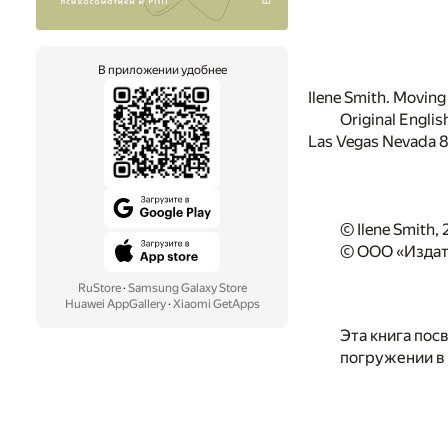
В приложении удобнее
Ilene Smith. Movin
Original Engli
Las Vegas Nevada 8
© Ilene Smith,
© ООО «Издат
RuStore
·
Samsung Galaxy Store
Huawei AppGallery
·
Xiaomi GetApps
Эта книга пос
погружении в 