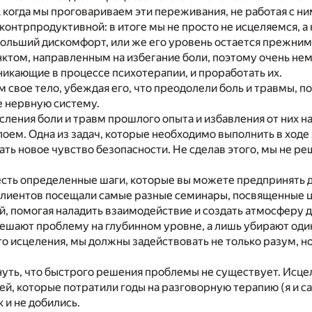
 когда мы проговариваем эти переживания, не работая с ни
контрпродуктивной: в итоге мы не просто не исцеляемся, а
льший дискомфорт, или же его уровень остается прежним,
ктом, направленным на избегание боли, поэтому очень нем
икающие в процессе психотерапии, и проработать их.
 свое тело, убеждая его, что преодолели боль и травмы, п
не нервную систему.
ления боли и травм прошлого опыта и избавления от них н
лоем. Одна из задач, которые необходимо выполнить в ходе 
ь новое чувство безопасности. Не сделав этого, мы не ре
есть определенные шаги, которые вы можете предпринять д
клиентов посещали самые разные семинары, посвященные це
й, помогая наладить взаимодействие и создать атмосферу д
решают проблему на глубинном уровне, а лишь убирают один
го исцеления, мы должны задействовать не только разум, но
уть, что быстрого решения проблемы не существует. Исце
ей, которые потратили годы на разговорную терапию (я и са
 и не добились.