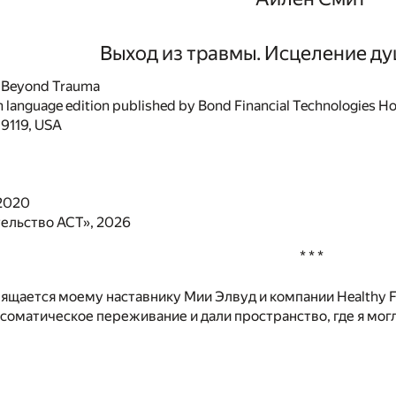
Выход из травмы. Исцеление ду
g Beyond Trauma
sh language edition published by Bond Financial Technologies H
9119, USA
 2020
ельство АСТ», 2026
* * *
вящается моему наставнику Мии Элвуд и компании Healthy F
соматическое переживание и дали пространство, где я мог