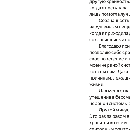
другую крайность.
когда я поступала
лишь помогла лучш
Осознанность 
нарушенным пищевы
когда я приходила
сохранившись и во
Благодаря пси
позволяю себе сра
свое поведение и 
моей нервной сист
ко всем нам. Даже
причинам, лежащим
жизни.
Для меня отказ
утешение в бессм
нервной системы 
Другой минус 
Это раз за разом 
хранятся во всем 
сенсорным опытом.