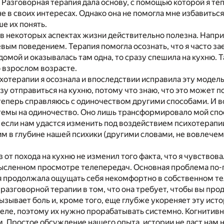
 Разговорная терапия дала основу, с помощью которой я тепе
 не в своих интересах. Однако она не помогла мне избавитьс
е их понять.
в некоторых аспектах жизни действительно полезна. Напр
м поведением. Терапия помогла осознать, что я часто зае
 домой и оказывалась там одна, то сразу спешила на кухню.
 взрослом возрасте.
хотерапии я осознала и впоследствии исправила эту модель 
зу отправиться на кухню, потому что знаю, что это может
теперь справляюсь с одиночеством другими способами. И в
емы на одиночество. Оно лишь трансформировало мой спос
 если нам удастся изменить под воздействием психотерапи
 в глубине нашей психики (другими словами, не вовлечем 
 от похода на кухню не изменил того факта, что я чувствова
ысленном просмотре телепередач. Основная проблема по-
я продолжала ощущать себя некомфортно в собственном те
разговорной терапии в том, что она требует, чтобы вы про
вызывает боль и, кроме того, еще глубже укореняет эту ис
теле, поэтому их нужно прорабатывать системно. Когнитивн
 Простое обсуждение нашего опыта, истории не даст нам н