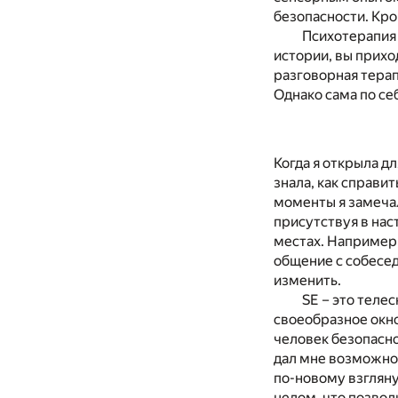
безопасности. Кро
Психотерапия 
истории, вы прихо
разговорная тера
Однако сама по се
Когда я открыла д
знала, как справи
моменты я замечал
присутствуя в нас
местах. Например,
общение с собесед
изменить.
SE – это теле
своеобразное окно
человек безопасн
дал мне возможнос
по-новому взгляну
целом, что позвол