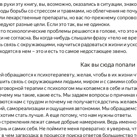
 в руки эту книгу, вы, возможно, оказались в ситуации, зн
ды борьбы со стрессом и травмами, но облегчения не поч
и лекарственные препараты, но вас по-прежнему сопровож
едуют разные цели. Если это так, вы не одиноки.
что психологические проблемы решаются в голове, что это 
и не согласна. Вы когда-нибудь слышали фразу «тело не врет
ь связь с окружающими, научиться радоваться жизни и уск
ходятся в нем – это и есть то самое недостающее звено.
Как вы сюда попали
 обращаются к психотерапевту, желая, чтобы в их жизни чт
ить связь с окружающими людьми, миром и с самими собой
зговорной терапии с психологом мы копаемся в себе и пыта
 почему мы такие, какие есть. Мы задаем вопросы о причинах
ются нам с трудом и почему не получается достичь желае
й, самореализации и ощущения автономии. Мы обращаемся 
ы хотим стать лучше. А еще потому, что нам нужны ответы.
о стремления лежат самые добрые намерения. Ведь именно 
нь и самих себя. Не поймите меня превратно: я уверена, 
т в чем загвоздка: в процессе поиска ответов большинство