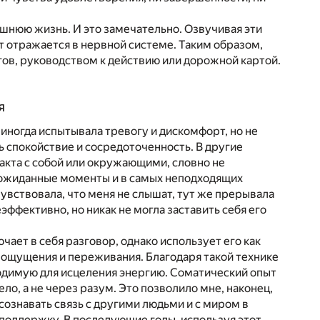
яшнюю жизнь. И это замечательно. Озвучивая эти
ыт отражается в нервной системе. Таким образом,
ов, руководством к действию или дорожной картой.
я
е иногда испытывала тревогу и дискомфорт, но не
ь спокойствие и сосредоточенность. В другие
акта с собой или окружающими, словно не
неожиданные моменты и в самых неподходящих
чувствовала, что меня не слышат, тут же прерывала
эффективно, но никак не могла заставить себя его
ает в себя разговор, однако использует его как
 ощущения и переживания. Благодаря такой технике
одимую для исцеления энергию. Соматический опыт
ло, а не через разум. Это позволило мне, наконец,
сознавать связь с другими людьми и с миром в
 поддержку. В последующие годы, используя этот