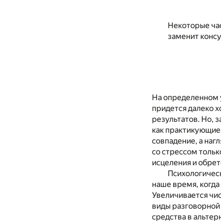
Некоторые час
заменит консу
На определенном у
придется далеко х
результатов. Но, 
как практикующие 
совпадение, а наг
со стрессом тольк
исцеления и обрет
Психологическ
наше время, когда
Увеличивается чис
виды разговорной 
средства в альтер