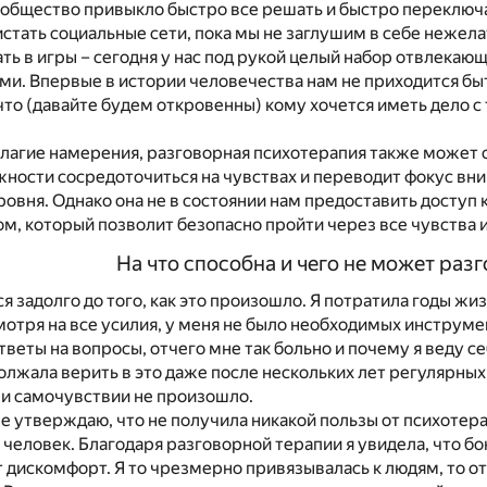
бщество привыкло быстро все решать и быстро переключат
стать социальные сети, пока мы не заглушим в себе нежел
ать в игры – сегодня у нас под рукой целый набор отвлекаю
ми. Впервые в истории человечества нам не приходится быт
что (давайте будем откровенны) кому хочется иметь дело с 
благие намерения, разговорная психотерапия также может
жности сосредоточиться на чувствах и переводит фокус в
овня. Однако она не в состоянии нам предоставить доступ 
, который позволит безопасно пройти через все чувства и
На что способна и чего не может раз
ся задолго до того, как это произошло. Я потратила годы жи
мотря на все усилия, у меня не было необходимых инструмен
тветы на вопросы, отчего мне так больно и почему я веду с
олжала верить в это даже после нескольких лет регулярных
 и самочувствии не произошло.
е утверждаю, что не получила никакой пользы от психотерапи
человек. Благодаря разговорной терапии я увидела, что бо
дискомфорт. Я то чрезмерно привязывалась к людям, то отст