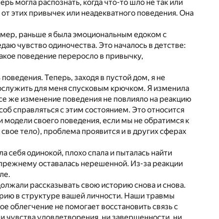
рь могла распознать, когда что-то шло не так или
я от этих привычек или неадекватного поведения. Она
имер, раньше я была эмоциональным едоком с
даю чувство одиночества. Это началось в детстве:
 Такое поведение переросло в привычку,
поведения. Теперь, заходя в пустой дом, я не
 послужить для меня спусковым крючком. Я изменила
се же изменение поведения не повлияло на реакцию
об справляться с этим состоянием. Это относится
и модели своего поведения, если мы не обратимся к
свое тело), проблема проявится и в других сферах
ла себя одинокой, плохо спала и пыталась найти
прежнему оставалась нерешенной. Из-за реакции
ле.
должали рассказывать свою историю снова и снова.
торию в структуре вашей личности. Наши травмы
ое облегчение не помогает восстановить связь с
и чувства удовлетворения, ни завершенности, ни