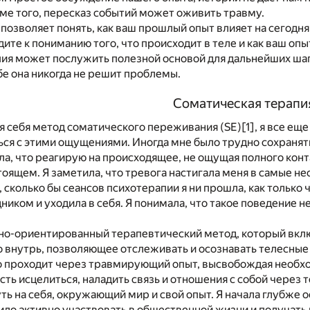
ме того, пересказ событий может оживить травму.
позволяет понять, как ваш прошлый опыт влияет на сегодн
дите к пониманию того, что происходит в теле и как ваш оп
пия может послужить полезной основой для дальнейших шаг
бе она никогда не решит проблемы.
Соматическая терапи
ля себя метод соматического переживания (SE)
[1]
, я все ещ
ться с этими ощущениями. Иногда мне было трудно сохранят
а, что реагирую на происходящее, не ощущая полного конт
тоящем. Я заметила, что тревога настигала меня в самые 
 сколько бы сеансов психотерапии я ни прошла, как только 
ником и уходила в себя. Я понимала, что такое поведение не
сно-ориентированный терапевтический метод, который включ
 внутрь, позволяющее отслеживать и осознавать телесные
о проходит через травмирующий опыт, высвобождая необх
ть исцелиться, наладить связь и отношения с собой через те
ть на себя, окружающий мир и свой опыт. Я начала глубже о
ило активно участвовать в общественной жизни и получать