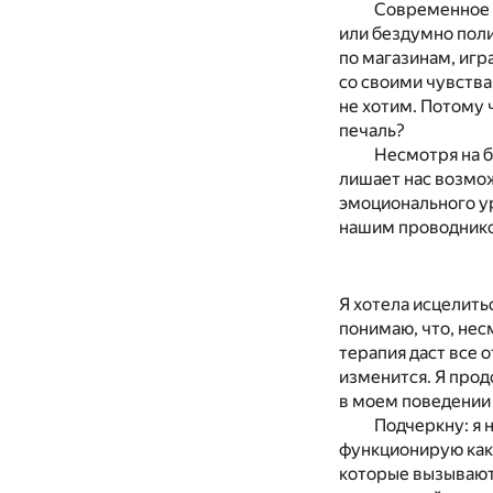
Современное о
или бездумно поли
по магазинам, игр
со своими чувства
не хотим. Потому 
печаль?
Несмотря на 
лишает нас возмо
эмоционального ур
нашим проводником
Я хотела исцелить
понимаю, что, нес
терапия даст все о
изменится. Я прод
в моем поведении
Подчеркну: я н
функционирую как 
которые вызывают 