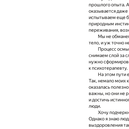
прошлого опыта. А
оказывается даже 
испытываем еще бо
природным инстин
переживания, возн
Мы не обманем
тело, и уж точно 
Процесс осмыс
снимаем слой за с
нужно сформироват
к психотерапевту.
На этом пути 
Так, немало моих 
оказалась полезно
важны, но они не 
и достичь истинно
люди.
Хочу подчеркн
Однако я знаю люд
выздоровления так