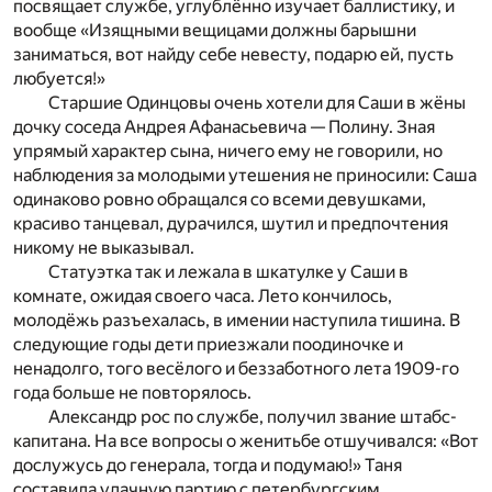
посвящает службе, углублённо изучает баллистику, и
вообще «Изящными вещицами должны барышни
заниматься, вот найду себе невесту, подарю ей, пусть
любуется!»
Старшие Одинцовы очень хотели для Саши в жёны
дочку соседа Андрея Афанасьевича — Полину. Зная
упрямый характер сына, ничего ему не говорили, но
наблюдения за молодыми утешения не приносили: Саша
одинаково ровно обращался со всеми девушками,
красиво танцевал, дурачился, шутил и предпочтения
никому не выказывал.
Статуэтка так и лежала в шкатулке у Саши в
комнате, ожидая своего часа. Лето кончилось,
молодёжь разъехалась, в имении наступила тишина. В
следующие годы дети приезжали поодиночке и
ненадолго, того весёлого и беззаботного лета 1909-го
года больше не повторялось.
Александр рос по службе, получил звание штабс-
капитана. На все вопросы о женитьбе отшучивался: «Вот
дослужусь до генерала, тогда и подумаю!» Таня
составила удачную партию с петербургским