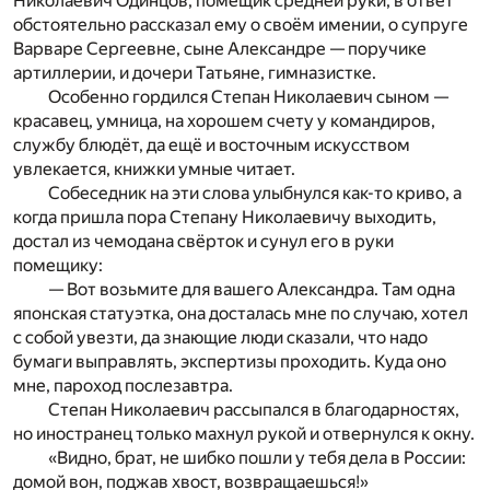
Николаевич Одинцов, помещик средней руки, в ответ
обстоятельно рассказал ему о своём имении, о супруге
Варваре Сергеевне, сыне Александре — поручике
артиллерии, и дочери Татьяне, гимназистке.
Особенно гордился Степан Николаевич сыном —
красавец, умница, на хорошем счету у командиров,
службу блюдёт, да ещё и восточным искусством
увлекается, книжки умные читает.
Собеседник на эти слова улыбнулся как-то криво, а
когда пришла пора Степану Николаевичу выходить,
достал из чемодана свёрток и сунул его в руки
помещику:
— Вот возьмите для вашего Александра. Там одна
японская статуэтка, она досталась мне по случаю, хотел
с собой увезти, да знающие люди сказали, что надо
бумаги выправлять, экспертизы проходить. Куда оно
мне, пароход послезавтра.
Степан Николаевич рассыпался в благодарностях,
но иностранец только махнул рукой и отвернулся к окну.
«Видно, брат, не шибко пошли у тебя дела в России:
домой вон, поджав хвост, возвращаешься!»