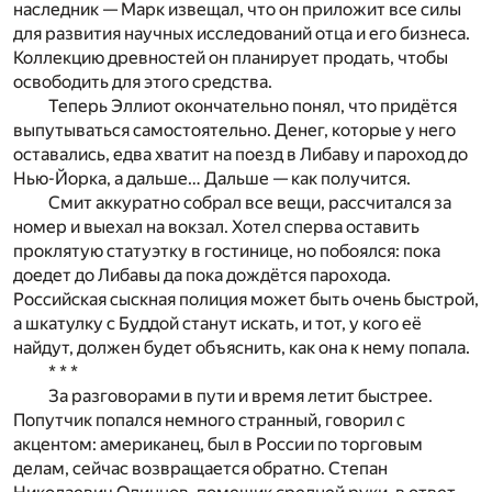
наследник — Марк извещал, что он приложит все силы
для развития научных исследований отца и его бизнеса.
Коллекцию древностей он планирует продать, чтобы
освободить для этого средства.
Теперь Эллиот окончательно понял, что придётся
выпутываться самостоятельно. Денег, которые у него
оставались, едва хватит на поезд в Либаву и пароход до
Нью-Йорка, а дальше… Дальше — как получится.
Смит аккуратно собрал все вещи, рассчитался за
номер и выехал на вокзал. Хотел сперва оставить
проклятую статуэтку в гостинице, но побоялся: пока
доедет до Либавы да пока дождётся парохода.
Российская сыскная полиция может быть очень быстрой,
а шкатулку с Буддой станут искать, и тот, у кого её
найдут, должен будет объяснить, как она к нему попала.
* * *
За разговорами в пути и время летит быстрее.
Попутчик попался немного странный, говорил с
акцентом: американец, был в России по торговым
делам, сейчас возвращается обратно. Степан