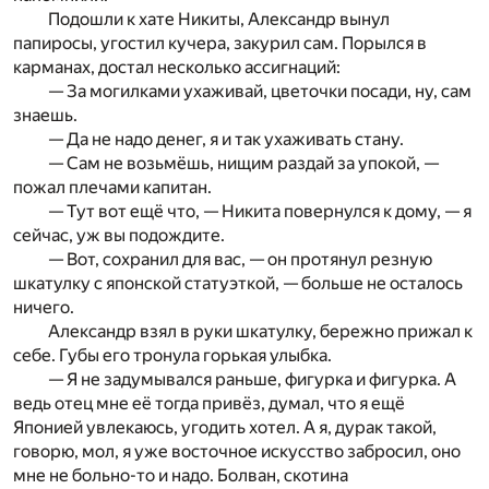
Подошли к хате Никиты, Александр вынул
папиросы, угостил кучера, закурил сам. Порылся в
карманах, достал несколько ассигнаций:
— За могилками ухаживай, цветочки посади, ну, сам
знаешь.
— Да не надо денег, я и так ухаживать стану.
— Сам не возьмёшь, нищим раздай за упокой, —
пожал плечами капитан.
— Тут вот ещё что, — Никита повернулся к дому, — я
сейчас, уж вы подождите.
— Вот, сохранил для вас, — он протянул резную
шкатулку с японской статуэткой, — больше не осталось
ничего.
Александр взял в руки шкатулку, бережно прижал к
себе. Губы его тронула горькая улыбка.
— Я не задумывался раньше, фигурка и фигурка. А
ведь отец мне её тогда привёз, думал, что я ещё
Японией увлекаюсь, угодить хотел. А я, дурак такой,
говорю, мол, я уже восточное искусство забросил, оно
мне не больно-то и надо. Болван, скотина