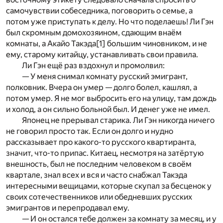
самочувствии собеседника, поговорить о семье, а
потом уже приступать к делу. Но что поделаешь! Ли Гэн
был скромным домохозяином, сдающим внаём
комнаты, а Акайо Такэда
[1]
большим чиновником, и не
ему, старому китайцу, устанавливать свои правила.
Ли Гэн ещё раз вздохнул и промолвил:
— У меня снимал комнату русский эмигрант,
полковник. Вчера он умер — долго болел, кашлял, а
потом умер. Я не мог выбросить его на улицу, там дождь
и холод, а он сильно больной был. И денег уже не имел.
Японец не прерывал старика. Ли Гэн никогда ничего
не говорил просто так. Если он долго и нудно
рассказывает про какого-то русского квартиранта,
значит, что-то припас. Китаец, несмотря на затёртую
внешность, был не последним человеком в своём
квартале, знал всех и вся и часто снабжал Такэда
интересными вещицами, которые скупал за бесценок у
своих сотечественников или обедневших русских
эмигрантов и перепродавал ему.
— И он остался тебе должен за комнату за месяц, и у