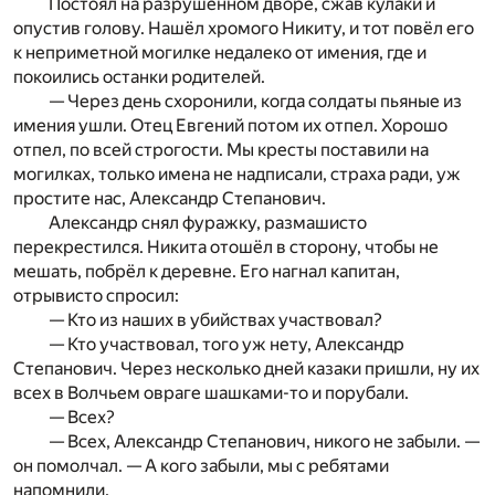
Постоял на разрушенном дворе, сжав кулаки и
опустив голову. Нашёл хромого Никиту, и тот повёл его
к неприметной могилке недалеко от имения, где и
покоились останки родителей.
— Через день схоронили, когда солдаты пьяные из
имения ушли. Отец Евгений потом их отпел. Хорошо
отпел, по всей строгости. Мы кресты поставили на
могилках, только имена не надписали, страха ради, уж
простите нас, Александр Степанович.
Александр снял фуражку, размашисто
перекрестился. Никита отошёл в сторону, чтобы не
мешать, побрёл к деревне. Его нагнал капитан,
отрывисто спросил:
— Кто из наших в убийствах участвовал?
— Кто участвовал, того уж нету, Александр
Степанович. Через несколько дней казаки пришли, ну их
всех в Волчьем овраге шашками-то и порубали.
— Всех?
— Всех, Александр Степанович, никого не забыли. —
он помолчал. — А кого забыли, мы с ребятами
напомнили.