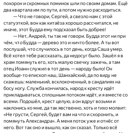
похорон и скромных поминок шли по своим домам. Ещё
два квартала им по пути, а потом нужно расходиться.
— Что не говори, Сергей, а свезло нам с этой
статуэткой, вон как китаёза хорошо рассчитался, не
иначе, этот Будда ему подсказал быть добрее!
— Нет, Андрей, ты так не говори. Будда этот ни при
чём, чт
о
Будда — дерево это и ничто более. А ты вот
послушай, что случилось в тот день, когда Саша умер.
Всё хотел тебе рассказать, да недосуг было. Зашёл я в
храм помянуть его, хоть малую свечку зажечь, а там
отец Иоанн служил в тот день — народу было! Он
вообще-то епископ наш, Шанхайский, да по виду не
скажешь: маленький, всклокоченный, в сандалиях на
босу ногу. Служба кончилась, народ к кресту идёт
прикладываться, сплошным потоком идёт, и я вместе со
всеми. Подошёл, крест целую, а он вдруг возьми и
наклонись ко мне, да так явственно, хоть и тихо молвит:
«Не грусти, Сергей, будет вам на что и схоронить, и
помянуть Александра». А меня поток уже и отнёс от
него. Вот так оно и вышло, как он сказал. Только всё