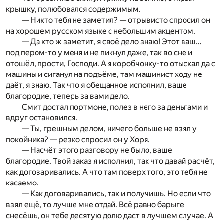
крышку, полюбовался содержимым.
— Никто тебя не заметил? — отрывисто спросил он
на хорошем русском языке с небольшим акцентом.
— Да кто ж заметит, я своё дело знаю! Этот ваш…
под пером-то у меня и не пикнул даже, так во сне и
отошёл, прости, Господи. А я коробчонку-то отыскал да с
машины и сиганул на подъёме, там машинист ходу не
даёт, я знаю. Так что я обещанное исполнил, ваше
благородие, теперь за вами дело.
Смит достал портмоне, полез в него за деньгами и
вдруг остановился.
— Ты, грешным делом, ничего больше не взял у
покойника? — резко спросил он у Хоря.
— Насчёт этого разговору не было, ваше
благородие. Твой заказ я исполнил, так что давай расчёт,
как договаривались. А что там поверх того, это тебя не
касаемо.
— Как договаривались, так и получишь. Но если что
взял ещё, то лучше мне отдай. Всё равно барыге
снесёшь, он тебе десятую долю даст в лучшем случае. А