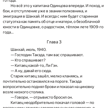
го года.
Но всё это у капитана Одинцова впереди. И поход, и
бои, и отступление уже в звании полковника, и
эмиграция в Шанхай. И всегда с ним будет старинная
статуэтка как память об отце и матери, о безоблачной
юности в Одинцовке, о радостном, тёплом лете 1909-го
года…
Глава 3
Шанхай, июль, 1940.
— Господин Такэда, там вас спрашивают.
— Кто спрашивает?
— Китаец какой-то, Ли Гэн.
— А ну, давай его сюда.
Старик китаец зашёл, мелко кланяясь, и
почтительно остановился на пороге. Такэда
вопросительно поднял брови и показал на циновку
возле низкого столика.
— Говори, — отрывисто бросил он.
Китаец неодобрительно покачал головой — по
восточному этикету следовало сначала спросить о