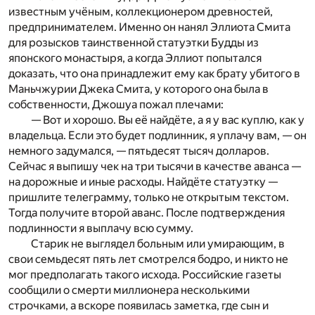
известным учёным, коллекционером древностей,
предпринимателем. Именно он нанял Эллиота Смита
для розысков таинственной статуэтки Будды из
японского монастыря, а когда Эллиот попытался
доказать, что она принадлежит ему как брату убитого в
Маньчжурии Джека Смита, у которого она была в
собственности, Джошуа пожал плечами:
— Вот и хорошо. Вы её найдёте, а я у вас куплю, как у
владельца. Если это будет подлинник, я уплачу вам, — он
немного задумался, — пятьдесят тысяч долларов.
Сейчас я выпишу чек на три тысячи в качестве аванса —
на дорожные и иные расходы. Найдёте статуэтку —
пришлите телеграмму, только не открытым текстом.
Тогда получите второй аванс. После подтверждения
подлинности я выплачу всю сумму.
Старик не выглядел больным или умирающим, в
свои семьдесят пять лет смотрелся бодро, и никто не
мог предполагать такого исхода. Российские газеты
сообщили о смерти миллионера несколькими
строчками, а вскоре появилась заметка, где сын и