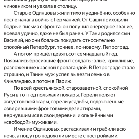
чиновником и уехала в столицу.
Старые Одинцовы жили тихо и уединённо, особенно
после начала войны с Германией. От Саши приходили
бодрые письма с фронта: он получил очередное звание,
воевал удачно, даже не был ранен. У Тани родился сын
Василий, но они боялись покидать относительно
спокойный Петербург, точнее, по-новому, Петроград.
А потом пришёл девятьсот семнадцатый год.
Появились бросившие фронт солдаты: злые, крикливые,
разложенные красной пропагандой. В Петрограде стало
страшно, и Танин муж успел вывезти семью в
Финляндию, а потом в Париж.
По всей крестьянской, старозаветной, спокойной
Руси в тот год полыхали пожары. Горели поля от
августовской жары, горели усадьбы, подожжённые
озверевшими фронтовыми дезертирами,
вернувшимися в свои деревни, и опьянёнными
«свободой» мужиками.
Имение Одинцовых растаскивали и грабили всю
ночь, а под утро подожгли вместе с постройками.