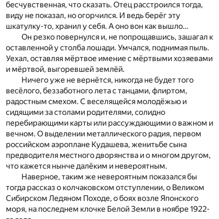
бесчувственная, что сказать. Отец расстроился тогда,
виду не показал, но огорчился. И ведь берёг эту
шкатулку-то, хранил у себя. А оно вон как вышло…
Он резко повернулся и, не попрощавшись, зашагал к
оставленной у столба лошади. Умчался, поднимая пыль.
Уехал, оставляя мёртвое имение с мёртвыми хозяевами
и мёртвой, выгоревшей землёй.
Ничего уже не вернётся, никогда не будет того
весёлого, беззаботного лета с танцами, флиртом,
радостным смехом. С веселящейся молодёжью и
сидящими за столами родителями, солидно
перебирающими карты или рассуждающими о важном и
вечном. О выделении металлического радия, первом
российском аэроплане Кудашева, женитьбе сына
предводителя местного дворянства и о многом другом,
что кажется нынче далёким и невероятным.
Наверное, таким же невероятным показался бы
тогда рассказ о колчаковском отступлении, о Великом
Сибирском Ледяном Походе, о боях возле Японского
моря, на последнем клочке Белой Земли в ноябре 1922-