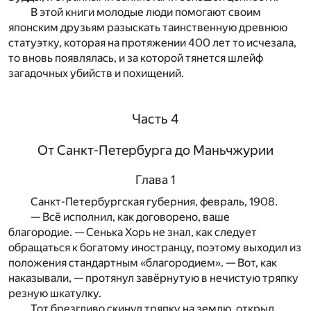
В этой книги молодые люди помогают своим
японским друзьям разыскать таинственную древнюю
статуэтку, которая на протяжении 400 лет то исчезала,
то вновь появлялась, и за которой тянется шлейф
загадочных убийств и похищений.
Часть 4
От Санкт-Петербурга до Маньчжурии
Глава 1
Санкт-Петербургская губерния, февраль, 1908.
— Всё исполнил, как договорено, ваше
благородие. — Сенька Хорь не знал, как следует
обращаться к богатому иностранцу, поэтому выходил из
положения стандартным «благородием». — Вот, как
наказывали, — протянул завёрнутую в нечистую тряпку
резную шкатулку.
Тот брезгливо скинул тряпку на землю, открыл