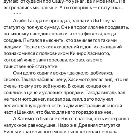
думаю, откуда он про Сашу-то узнал, да и моё имя… Не
встречались мы раньше. А ты говоришь — статуэтка…
* * *
Акайо Такэда не прогадал, заплатив Ли Гэну за
статуэтку полную сумму. Он не торопился её продавать,
потихоньку наводил справки: что за фигурка, когда
создана. Пытался выяснить, кто занимается такими
вещами. После всяких ухищрений и долгих ожиданий
познакомился с полковником Кичиро Хасимото,
который живо заинтересовался рассказом о
таинственной статуэтке.
Они долго ходили вокруг да около, добиваясь
своего: Такэда набивал цену, Хасимото делал вид, что не
очень-то ему это всё нужно. В конце концов они
сошлись в цене и условиях продажи. Такэда выгадывал
не так много денег, как запрашивал, зато получал
великолепную должность в администрации японской
части Шанхая, что было для него гораздо важнее.
А Хасимото был вне себя от счастья, хоть и сохранял
напускное равнодушие. Надо же! Древняя статуэтка
Будды из затерянного монастыря, которая пропала,