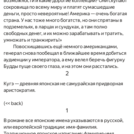
возможности и какие дорогие коллекции? Они скупают
сокровища по всему миру и платят сумасшедшие
деньги, просто невероятные! Америка — очень богатая
страна. У нас тоже много богатств, но они спрятаны в
подземельях, в ларцах и сундуках, а там полно
свободных денег, и их можно зарабатывать и тратить,
умножать и транжирить!»
Повосхищавшись ещё немного американцами,
генерал снова пообещал в ближайшее время добиться
аудиенции у императора, а ему велел беречь фигурку
Будды пуще своего глаза, и на этом они расстались.
2
Кугэ — древняя японская не самурайская придворная
аристократия.
(<< back)
1
В романе все японские имена указываются в русской,
или европейской традиции: имя-фамилия.
Традиционное японское написание: фамилия-имя