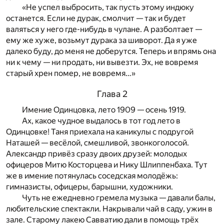
«Не успел выбросить, так пусть этому индюку
останется. Если не дурак, смолчит — так и будет
валяться у него где-нибудь в чулане. А разболтает —
ему же хуже, возьмут дурака за шиворот. Да я уже
далеко буду, до меня не доберутся. Теперь и впрямь она
ни к чему — ни продать, ни вывезти. Эх, не вовремя
старый хрен помер, не вовремя…»
Глава 2
Имение Одинцовка, лето 1909 — осень 1919.
Ах, какое чудное выдалось в тот год лето в
Одинцовке! Таня приехала на каникулы с подругой
Наташей — весёлой, смешливой, звонкоголосой.
Александр привёз сразу двоих друзей: молодых
офицеров Митю Косторцева и Нику Шлиппенбаха. Тут
же в имение потянулась соседская молодёжь:
гимназисты, офицеры, барышни, художники.
Чуть не ежедневно гремела музыка — давали балы,
любительские спектакли. Накрывали чай в саду, ужин в
зале. Старому лакею Савватию дали в помощь трёх