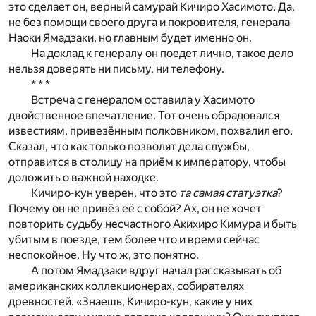
это сделает он, верный самурай Кичиро Хасимото. Да,
не без помощи своего друга и покровителя, генерала
Наоки Ямадзаки, но главным будет именно он.
На доклад к генералу он поедет лично, такое дело
нельзя доверять ни письму, ни телефону.
* * *
Встреча с генералом оставила у Хасимото
двойственное впечатление. Тот очень обрадовался
известиям, привезённым полковником, похвалил его.
Сказал, что как только позволят дела службы,
отправится в столицу на приём к императору, чтобы
доложить о важной находке.
Кичиро-кун уверен, что это
та самая статуэтка
?
Почему он не привёз её с собой? Ах, он не хочет
повторить судьбу несчастного Акихиро Кимура и быть
убитым в поезде, тем более что и время сейчас
неспокойное. Ну что ж, это понятно.
А потом Ямадзаки вдруг начал рассказывать об
американских коллекционерах, собирателях
древностей. «Знаешь, Кичиро-кун, какие у них