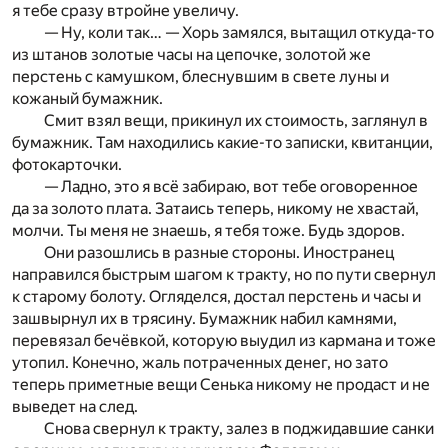
я тебе сразу втройне увеличу.
— Ну, коли так… — Хорь замялся, вытащил откуда-то
из штанов золотые часы на цепочке, золотой же
перстень с камушком, блеснувшим в свете луны и
кожаный бумажник.
Смит взял вещи, прикинул их стоимость, заглянул в
бумажник. Там находились какие-то записки, квитанции,
фотокарточки.
— Ладно, это я всё забираю, вот тебе оговоренное
да за золото плата. Затаись теперь, никому не хвастай,
молчи. Ты меня не знаешь, я тебя тоже. Будь здоров.
Они разошлись в разные стороны. Иностранец
направился быстрым шагом к тракту, но по пути свернул
к старому болоту. Огляделся, достал перстень и часы и
зашвырнул их в трясину. Бумажник набил камнями,
перевязал бечёвкой, которую выудил из кармана и тоже
утопил. Конечно, жаль потраченных денег, но зато
теперь приметные вещи Сенька никому не продаст и не
выведет на след.
Снова свернул к тракту, залез в поджидавшие санки