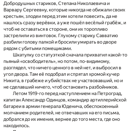
Добродушных стариков, Степана Николаевича и
Варвару Сергеевну, которые никогда не обижали своих
крестьян, злодеи перед этим хотели повесить, да не
нашлось сразу верёвки, а уже пошёл весёлый грабёж, и
чтоб не оставаться в стороне, они их торопливо
застрелили из винтовок. Глухому старику Савватию
разбили голову палкой и бросили умирать во дворе
рядом с убитыми помещиками.
Шкатулку со статуэткой сначала прихватил какой-то
пьяный «освободитель», но потом, по-видимому,
разглядел, что ничего ценного в ней нет, и выбросил в
угол двора. Там её подобрал и спрятал хромой кучер
Никита, в грабеже и убийствах не участвовавший, но и
не сделавший ничего, чтоб остановить разбойников.
Летом 1919-го перед наступлением на Петроград,
капитан Александр Одинцов, командир артиллерийской
батареи в армии генерала Юденича, обеспокоенный
молчанием родителей, не отвечавших на его письма,
добрался до их имения, вернее до того места, где оно
находилось.