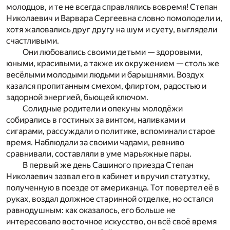
молодцов, и те не всегда справлялись вовремя! Степан
Николаевич и Варвара Сергеевна словно помолодели и,
хотя жаловались друг другу на шум и суету, выглядели
счастливыми.
Они любовались своими детьми — здоровыми,
юными, красивыми, а также их окружением — столь же
весёлыми молодыми людьми и барышнями. Воздух
казался пропитанным смехом, флиртом, радостью и
задорной энергией, бьющей ключом.
Солидные родители и опекуны молодёжи
собирались в гостиных за винтом, наливками и
сигарами, рассуждали о политике, вспоминали старое
время. Наблюдали за своими чадами, ревниво
сравнивали, составляли в уме марьяжные пары.
В первый же день Сашиного приезда Степан
Николаевич зазвал его в кабинет и вручил статуэтку,
полученную в поезде от американца. Тот повертел её в
руках, воздал должное старинной отделке, но остался
равнодушным: как оказалось, его больше не
интересовало восточное искусство, он всё своё время