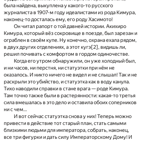
была найдена, выкуплена у какого-то русского
журналиста в 1907-м году идеалистами из рода Кимура,
наконец-то досталась ему, его роду Хасимото!
Он читал рапорт о той давней истории. Акихиро
Кимура, который вёз сокровище в поезде, был зарезан и
ограблен в своём купе. Ну конечно, охрана ехала рядом,
в двух других отделениях, а этот кугэ
[2]
, видишь ли,
решил почивать с комфортом в гордом одиночестве.
Когда его утром обнаружили, он уже холодный был,
и ни часов, ни перстня, ни статуэтки при нём не
оказалось. И никто ничего не видел и не слышал! Так и не
раскрыли это убийство, и статуэтка как в воду канула.
Тихо наводили справки в стане врага — роде Кимура.
Там точно также были в растерянности: какая-то третья
сила вмешалась в это дело и оставила обоих соперников
ни с чем…
И вот сейчас статуэтка снова у них! Теперь можно
привести в действие тот старый план, стать самыми
близкими людьми для императора, собрать, наконец,
все три фигурки и дать силу Императорскому Дому! И