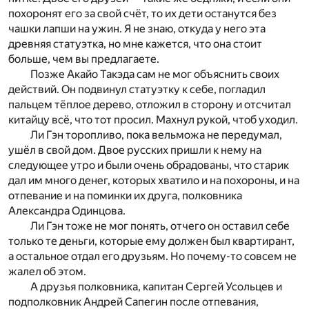
похоронят его за свой счёт, то их дети останутся без
чашки лапши на ужин. Я не знаю, откуда у него эта
древняя статуэтка, но мне кажется, что она стоит
больше, чем вы предлагаете.
Позже Акайо Такэда сам не мог объяснить своих
действий. Он подвинул статуэтку к себе, погладил
пальцем тёплое дерево, отложил в сторону и отсчитал
китайцу всё, что тот просил. Махнул рукой, чтоб уходил.
Ли Гэн торопливо, пока вельможа не передумал,
ушёл в свой дом. Двое русских пришли к нему на
следующее утро и были очень обрадованы, что старик
дал им много денег, которых хватило и на похороны, и на
отпевание и на поминки их друга, полковника
Александра Одинцова.
Ли Гэн тоже не мог понять, отчего он оставил себе
только те деньги, которые ему должен был квартирант,
а остальное отдал его друзьям. Но почему-то совсем не
жалел об этом.
А друзья полковника, капитан Сергей Усольцев и
подполковник Андрей Сапегин после отпевания,