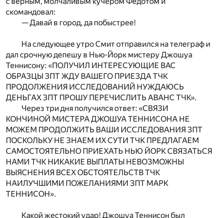
с верным, молчаливым кучером Федотом и
скомандовал:
— Давай в город, да побыстрее!
На следующее утро Смит отправился на телеграф и
дал срочную депешу в Нью-Йорк мистеру Джошуа
Теннисону: «ПОЛУЧИЛ ИНТЕРЕСУЮЩИЕ ВАС
ОБРАЗЦЫ ЗПТ ЖДУ ВАШЕГО ПРИЕЗДА ТЧК
ПРОДОЛЖЕНИЯ ИССЛЕДОВАНИЙ НУЖДАЮСЬ
ДЕНЬГАХ ЗПТ ПРОШУ ПЕРЕЧИСЛИТЬ АВАНС ТЧК».
Через три дня получился ответ: «СВЯЗИ
КОНЧИНОЙ МИСТЕРА ДЖОШУА ТЕННИСОНА НЕ
МОЖЕМ ПРОДОЛЖИТЬ ВАШИ ИССЛЕДОВАНИЯ ЗПТ
ПОСКОЛЬКУ НЕ ЗНАЕМ ИХ СУТИ ТЧК ПРЕДЛАГАЕМ
САМОСТОЯТЕЛЬНО ПРИЕХАТЬ НЬЮ ЙОРК СВЯЗАТЬСЯ
НАМИ ТЧК НИКАКИЕ ВЫПЛАТЫ НЕВОЗМОЖНЫ
ВЫЯСНЕНИЯ ВСЕХ ОБСТОЯТЕЛЬСТВ ТЧК
НАИЛУЧШИМИ ПОЖЕЛАНИЯМИ ЗПТ МАРК
ТЕННИСОН».
Какой жестокий удар! Джошуа Теннисон был