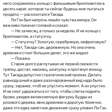
него сохранилось кольцо с фальшивым бриллиантом в
десять карат, которое ты сейчас будешь мне пытаться
продать! — расхохотался Такэда.
Ли Гэн был напрочь лишён чувства юмора. Он
вежливо покачал головой и сказал:
— Не за месяц, а только за неделю. И не кольцо с
бриллиантом, а статуэтку.
— Статуэтку? Золотую, серебряную, нефритовую?
— Нет, Такэда-сан, деревянную. Но она очень
древняя и стоит больших денег, это же видно!
— Покажи.
Старик долго распутывал не первой свежести
тряпку, достал, наконец, шкатулку и протянул японцу.
Тут Такэда допустил стратегический промах. Делать
равнодушный и даже разочарованный вид надо было
сразу, заранее, чтоб не упустить момент. А он упустил.
И не смог удержаться от того, чтобы слегка поднять
брови, увидев великолепную фигурку Будды из
розового дерева, явно древнюю и дорогую. Конечно,
даже это едва заметное движение сразу уловил Ли Гэн.