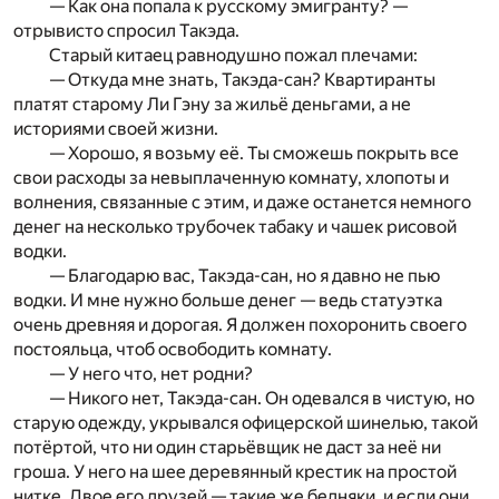
— Как она попала к русскому эмигранту? —
отрывисто спросил Такэда.
Старый китаец равнодушно пожал плечами:
— Откуда мне знать, Такэда-сан? Квартиранты
платят старому Ли Гэну за жильё деньгами, а не
историями своей жизни.
— Хорошо, я возьму её. Ты сможешь покрыть все
свои расходы за невыплаченную комнату, хлопоты и
волнения, связанные с этим, и даже останется немного
денег на несколько трубочек табаку и чашек рисовой
водки.
— Благодарю вас, Такэда-сан, но я давно не пью
водки. И мне нужно больше денег — ведь статуэтка
очень древняя и дорогая. Я должен похоронить своего
постояльца, чтоб освободить комнату.
— У него что, нет родни?
— Никого нет, Такэда-сан. Он одевался в чистую, но
старую одежду, укрывался офицерской шинелью, такой
потёртой, что ни один старьёвщик не даст за неё ни
гроша. У него на шее деревянный крестик на простой
нитке. Двое его друзей — такие же бедняки, и если они