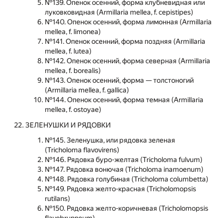
№139. Опенок осенний, форма клубневидная или
луковковидная (Armillaria mellea, f. cepistipes)
№140. Опенок осенний, форма лимонная (Armillaria
mellea, f. limonea)
№141. Опенок осенний, форма поздняя (Armillaria
mellea, f. lutea)
№142. Опенок осенний, форма северная (Armillaria
mellea, f. borealis)
№143. Опенок осенний, форма — толстоногий
(Armillaria mellea, f. gallica)
№144. Опенок осенний, форма темная (Armillaria
mellea, f. ostoyae)
ЗЕЛЕНУШКИ И РЯДОВКИ
№145. Зеленушка, или рядовка зеленая
(Tricholoma flavovirens)
№146. Рядовка буро-желтая (Tricholoma fulvum)
№147. Рядовка вонючая (Tricholoma inamoenum)
№148. Рядовка голубиная (Tricholoma columbetta)
№149. Рядовка желто-красная (Tricholomopsis
rutilans)
№150. Рядовка желто-коричневая (Tricholomopsis