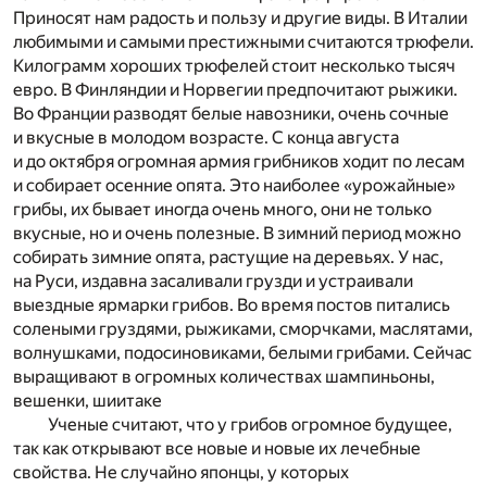
Приносят нам радость и пользу и другие виды. В Италии
любимыми и самыми престижными считаются трюфели.
Килограмм хороших трюфелей стоит несколько тысяч
евро. В Финляндии и Норвегии предпочитают рыжики.
Во Франции разводят белые навозники, очень сочные
и вкусные в молодом возрасте. С конца августа
и до октября огромная армия грибников ходит по лесам
и собирает осенние опята. Это наиболее «урожайные»
грибы, их бывает иногда очень много, они не только
вкусные, но и очень полезные. В зимний период можно
собирать зимние опята, растущие на деревьях. У нас,
на Руси, издавна засаливали грузди и устраивали
выездные ярмарки грибов. Во время постов питались
солеными груздями, рыжиками, сморчками, маслятами,
волнушками, подосиновиками, белыми грибами. Сейчас
выращивают в огромных количествах шампиньоны,
вешенки, шиитаке
Ученые считают, что у грибов огромное будущее,
так как открывают все новые и новые их лечебные
свойства. Не случайно японцы, у которых