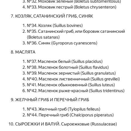
№32. Моховик зеленый (Boletus subtomentosus)
№33. Моховик пестрый (Boletus chrysenteron)
КОЗЛЯК, САТАНИНСКИЙ ГРИБ, СИНЯК
№34. Козляк (Suillus bovines)
№35. Сатанинский гриб, или боровик сатанинский
(Boletus satanas)
№36. Синяк (Gyroporus cyanescens)
МАСЛЯТА
№37. Масленок белый (Suillus placidus)
№38. Масленок болотный (Suillus flavidus)
№39. Масленок зернистый (Suillus granulatus)
№40. Масленок лиственничный (Suillus grevillei)
№41. Масленок обыкновенный (Suillus luteus)
№42. Масленок рыже-красный (Suillus tridentinus)
ЖЕЛЧНЫЙ ГРИБ И ПЕРЕЧНЫЙ ГРИБ
№43. Желчный гриб (Tylopilus felleus)
№44. Перечный гриб (Chalciporus piperatus)
СЫРОЕЖКИ И ВАЛУЙ. Сыроежковые (Russulaceae)