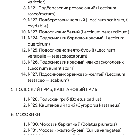
varicolor)
№21. Подберезовик розовеющий (Leccinum
roseofractum)
№22. Подберезовик черный (Leccinum scabrum, f.
oxydabile)
№23. Подосиновик белый (Leccinum percandidum)
№24. Подосиновик бордово-красный (Leccinum
quercinum)
№25. Подосиновик желто-бурый (Leccinum
versipelle — testaceoscabrum)
№26. Подосиновик красный или красноголовик
(Leccinum aurantiacum)
№27. Подосиновик оранжево-желтый (Leccinum
testaceo — scabrum)
ПОЛЬСКИЙ ГРИБ, КАШТАНОВЫЙ ГРИБ
№28. Польский гриб (Boletus badius)
№29. Каштановый гриб (Gyroporus kastaneus)
МОХОВИКИ
№30. Моховик бархатный (Boletus prunatus)
№31. Моховик желто-бурый (Suillus variegates)