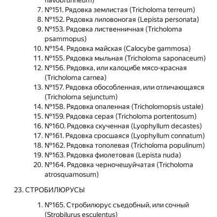
flavobrunneum)
№151. Рядовка землистая (Tricholoma terreum)
№152. Рядовка лиловоногая (Lepista personata)
№153. Рядовка лиственничная (Tricholoma
psammopus)
№154. Рядовка майская (Calocybe gammosa)
№155. Рядовка мыльная (Tricholoma saponaceum)
№156. Рядовка, или калоцибе мясо-красная
(Tricholoma carnea)
№157. Рядовка обособленная, или отличающаяся
(Tricholoma sejunctum)
№158. Рядовка опаленная (Tricholomopsis ustale)
№159. Рядовка серая (Tricholoma portentosum)
№160. Рядовка скученная (Lyophyllum decastes)
№161. Рядовка сросшаяся (Lyophyllum connatum)
№162. Рядовка тополевая (Tricholoma populinum)
№163. Рядовка фиолетовая (Lepista nuda)
№164. Рядовка черночешуйчатая (Tricholoma
atrosquamosum)
СТРОБИЛЮРУСЫ
№165. Стробилюрус съедобный, или сочный
(Strobilurus esculentus)