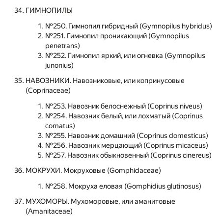
ГИМНОПИЛЫ
№250. Гимнопил гибридный (Gymnopilus hybridus)
№251. Гимнопил проникающий (Gymnopilus
penetrans)
№252. Гимнопил яркий, или огневка (Gymnopilus
junonius)
НАВОЗНИКИ. Навозниковые, или копринусовые
(Coprinaceae)
№253. Навозник белоснежный (Coprinus niveus)
№254. Навозник белый, или лохматый (Coprinus
comatus)
№255. Навозник домашний (Coprinus domesticus)
№256. Навозник мерцающий (Coprinus micaceus)
№257. Навозник обыкновенный (Coprinus cinereus)
МОКРУХИ. Мокруховые (Gomphidaceae)
№258. Мокруха еловая (Gomphidius glutinosus)
МУХОМОРЫ. Мухоморовые, или аманитовые
(Amanitaceae)