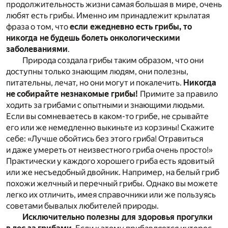
продолжительность жизни самая большая в мире, очень
любят есть грибы. Именно им принадлежит крылатая
фраза о том, что
если ежедневно есть грибы, то
никогда не будешь болеть онкологическими
заболеваниями
.
Природа создала грибы таким образом, что они
доступны только знающим людям, они полезны,
питательны, лечат, но они могут и покалечить.
Никогда
не собирайте незнакомые грибы!
Примите за правило
ходить за грибами с опытными и знающими людьми.
Если вы сомневаетесь в каком-то грибе, не срывайте
его или же немедленно выкиньте из корзины! Скажите
себе: «Лучше обойтись без этого гриба! Отравиться
и даже умереть от неизвестного гриба очень просто!»
Практически у каждого хорошего гриба есть ядовитый
или же несъедобный двойник. Например, на белый гриб
похожи желчный и перечный грибы. Однако вы можете
легко их отличить, имея справочники или же пользуясь
советами бывалых любителей природы.
Исключительно полезны для здоровья прогулки