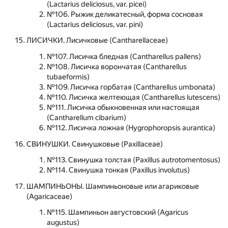
(Lactarius deliciosus, var. picei)
№106. Рыжик деликатесный, форма сосновая
(Lactarius deliciosus, var. pini)
ЛИСИЧКИ. Лисичковые (Cantharellaceae)
№107. Лисичка бледная (Cantharellus pallens)
№108. Лисичка ворончатая (Cantharellus
tubaeformis)
№109. Лисичка горбатая (Cantharellus umbonata)
№110. Лисичка желтеющая (Cantharellus lutescens)
№111. Лисичка обыкновенная или настоящая
(Cantharellum cibarium)
№112. Лисичка ложная (Hygrophoropsis aurantica)
СВИНУШКИ. Свинушковые (Paxillaceae)
№113. Свинушка толстая (Paxillus autrotomentosus)
№114. Свинушка тонкая (Paxillus involutus)
ШАМПИНЬОНЫ. Шампиньоновые или агариковые
(Agaricaceae)
№115. Шампиньон августовский (Agaricus
augustus)