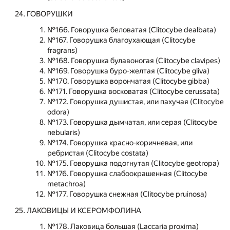
ГОВОРУШКИ
№166. Говорушка беловатая (Clitocybe dealbata)
№167. Говорушка благоухающая (Clitocybe
fragrans)
№168. Говорушка булавоногая (Clitocybe clavipes)
№169. Говорушка буро-желтая (Clitocybe gliva)
№170. Говорушка ворончатая (Clitocybe gibba)
№171. Говорушка восковатая (Clitocybe cerussata)
№172. Говорушка душистая, или пахучая (Clitocybe
odora)
№173. Говорушка дымчатая, или серая (Clitocybe
nebularis)
№174. Говорушка красно-коричневая, или
ребристая (Clitocybe costata)
№175. Говорушка подогнутая (Clitocybe geotropa)
№176. Говорушка слабоокрашенная (Clitocybe
metachroa)
№177. Говорушка снежная (Clitocybe pruinosa)
ЛАКОВИЦЫ И КСЕРОМФОЛИНА
№178. Лаковица большая (Laccaria proxima)