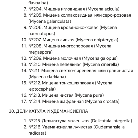
flavoalba)
№204. Мицена игловидная (Mycena acicula)
№205. Мицена колпаковидная, или серо-розовая
(Mycena galericulata)
№206. Мицена кровяноножковая (Mycena
haematopus)
№207. Мицена липкая (Mycena epipterygia)
№208. Мицена многоспоровая (Mycena
megaspora)
№209. Мицена молочная (Mycena galopus)
№210. Мицена пепельная (Mycena cinerella)
№211. Мицена светло-сиреневая, или травянистая
(Mycena clarkiana)
№212. Мицена тонкошляпковая (Mycena
leptocephala)
№213. Мицена чистая (Mycena pura)
№214. Мицена шафранная (Mycena crocata)
ДЕЛИКАТУЛА И УДЕМАНСИЕЛЛА
№215. Деликатула маленькая (Delicatula integrella)
№216. Удемансиелла лучистая (Oudemansiella
radicata)