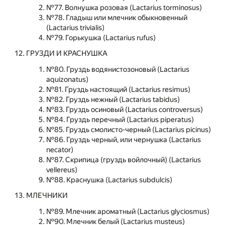
№77. Волнушка розовая (Lactarius torminosus)
№78. Гладыш или млечник обыкновенный
(Lactarius trivialis)
№79. Горькушка (Lactarius rufus)
ГРУЗДИ И КРАСНУШКА
№80. Груздь водянистозоновый (Lactarius
aquizonatus)
№81. Груздь настоящий (Lactarius resimus)
№82. Груздь нежный (Lactarius tabidus)
№83. Груздь осиновый (Lactarius controversus)
№84. Груздь перечный (Lactarius piperatus)
№85. Груздь смолисто-черный (Lactarius picinus)
№86. Груздь черный, или чернушка (Lactarius
necator)
№87. Скрипица (груздь войлочный) (Lactarius
vellereus)
№88. Краснушка (Lactarius subdulcis)
МЛЕЧНИКИ
№89. Млечник ароматный (Lactarius glyciosmus)
№90. Млечник белый (Lactarius musteus)