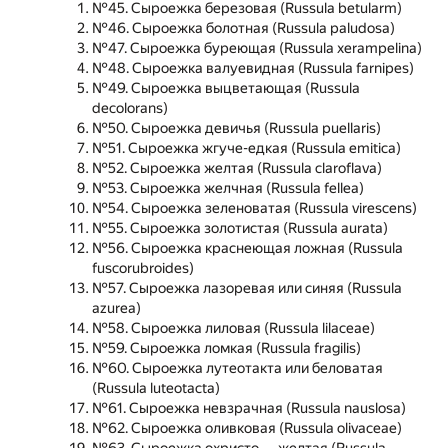
№45. Сыроежка березовая (Russula betularm)
№46. Сыроежка болотная (Russula paludosa)
№47. Сыроежка буреющая (Russula xerampelina)
№48. Сыроежка валуевидная (Russula farnipes)
№49. Сыроежка выцветающая (Russula
decolorans)
№50. Сыроежка девичья (Russula puellaris)
№51. Сыроежка жгуче-едкая (Russula emitica)
№52. Сыроежка желтая (Russula claroflava)
№53. Сыроежка желчная (Russula fellea)
№54. Сыроежка зеленоватая (Russula virescens)
№55. Сыроежка золотистая (Russula aurata)
№56. Сыроежка краснеющая ложная (Russula
fuscorubroides)
№57. Сыроежка лазоревая или синяя (Russula
azurea)
№58. Сыроежка лиловая (Russula lilaceae)
№59. Сыроежка ломкая (Russula fragilis)
№60. Сыроежка лутеотакта или беловатая
(Russula luteotacta)
№61. Сыроежка невзрачная (Russula nauslosa)
№62. Сыроежка оливковая (Russula olivaceae)