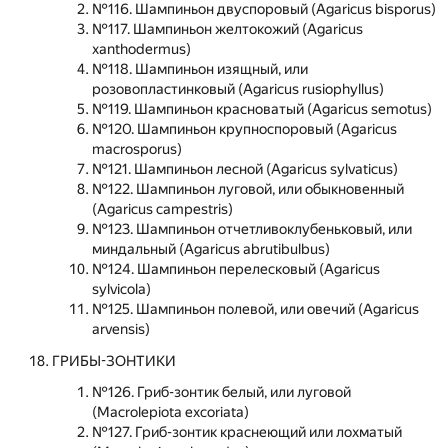
№116. Шампиньон двуспоровый (Agaricus bisporus)
№117. Шампиньон желтокожий (Agaricus
xanthodermus)
№118. Шампиньон изящный, или
розовопластинковый (Agaricus rusiophyllus)
№119. Шампиньон красноватый (Agaricus semotus)
№120. Шампиньон крупноспоровый (Agaricus
macrosporus)
№121. Шампиньон лесной (Agaricus sylvaticus)
№122. Шампиньон луговой, или обыкновенный
(Agaricus campestris)
№123. Шампиньон отчетливоклубеньковый, или
миндальный (Agaricus abrutibulbus)
№124. Шампиньон перелесковый (Agaricus
sylvicola)
№125. Шампиньон полевой, или овечий (Agaricus
arvensis)
ГРИБЫ-ЗОНТИКИ
№126. Гриб-зонтик белый, или луговой
(Macrolepiota excoriata)
№127. Гриб-зонтик краснеющий или лохматый