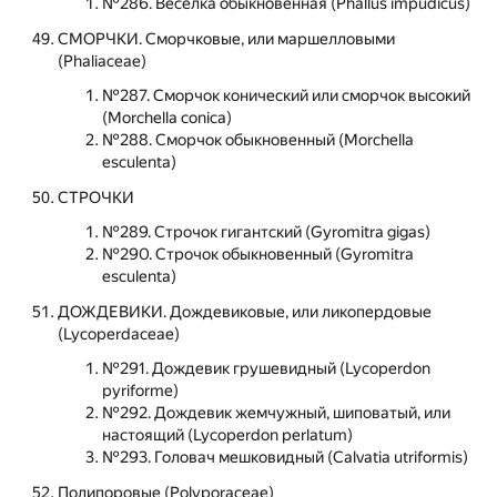
№286. Веселка обыкновенная (Phallus impudicus)
СМОРЧКИ. Сморчковые, или маршелловыми
(Phaliaceae)
№287. Сморчок конический или сморчок высокий
(Morchella conica)
№288. Сморчок обыкновенный (Morchella
esculenta)
СТРОЧКИ
№289. Строчок гигантский (Gyromitra gigas)
№290. Строчок обыкновенный (Gyromitra
esculenta)
ДОЖДЕВИКИ. Дождевиковые, или ликопердовые
(Lycoperdaceae)
№291. Дождевик грушевидный (Lycoperdon
pyriforme)
№292. Дождевик жемчужный, шиповатый, или
настоящий (Lycoperdon perlatum)
№293. Головач мешковидный (Calvatia utriformis)
Полипоровые (Polyporaceae)