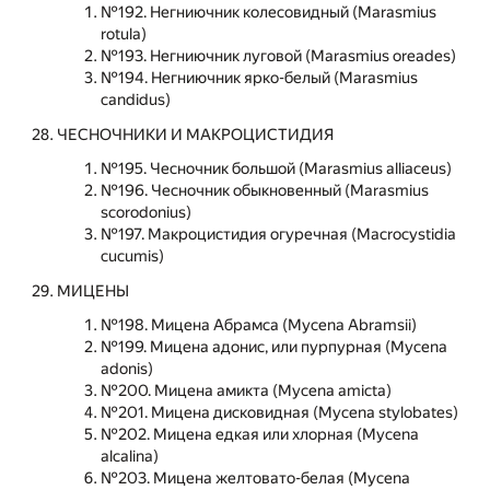
№192. Негниючник колесовидный (Marasmius
rotula)
№193. Негниючник луговой (Marasmius oreades)
№194. Негниючник ярко-белый (Marasmius
candidus)
ЧЕСНОЧНИКИ И МАКРОЦИСТИДИЯ
№195. Чесночник большой (Marasmius alliaceus)
№196. Чесночник обыкновенный (Marasmius
scorodonius)
№197. Макроцистидия огуречная (Macrocystidia
cucumis)
МИЦЕНЫ
№198. Мицена Абрамса (Mycena Abramsii)
№199. Мицена адонис, или пурпурная (Mycena
adonis)
№200. Мицена амикта (Mycena amicta)
№201. Мицена дисковидная (Mycena stylobates)
№202. Мицена едкая или хлорная (Mycena
alcalina)
№203. Мицена желтовато-белая (Mycena