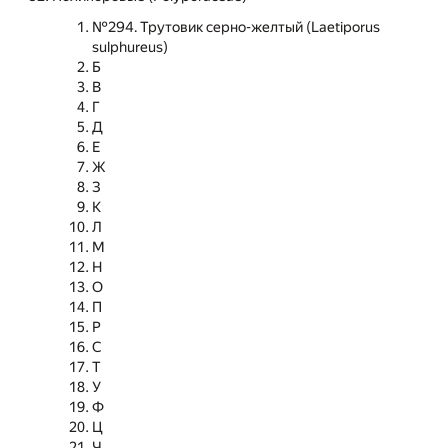
№294. Трутовик серно-желтый (Laetiporus
sulphureus)
Б
В
Г
Д
Е
Ж
З
К
Л
М
Н
О
П
Р
С
Т
У
Ф
Ц
Ч