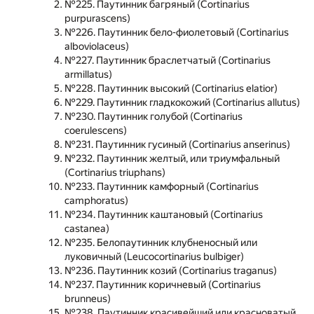
№225. Паутинник багряный (Cortinarius
purpurascens)
№226. Паутинник бело-фиолетовый (Cortinarius
alboviolaceus)
№227. Паутинник браслетчатый (Cortinarius
armillatus)
№228. Паутинник высокий (Cortinarius elatior)
№229. Паутинник гладкокожий (Cortinarius allutus)
№230. Паутинник голубой (Cortinarius
coerulescens)
№231. Паутинник гусиный (Cortinarius anserinus)
№232. Паутинник желтый, или триумфальный
(Cortinarius triuphans)
№233. Паутинник камфорный (Cortinarius
camphoratus)
№234. Паутинник каштановый (Cortinarius
castanea)
№235. Белопаутинник клубненосный или
луковичный (Leucocortinarius bulbiger)
№236. Паутинник козий (Cortinarius traganus)
№237. Паутинник коричневый (Cortinarius
brunneus)
№238. Паутинник красивейший или красноватый