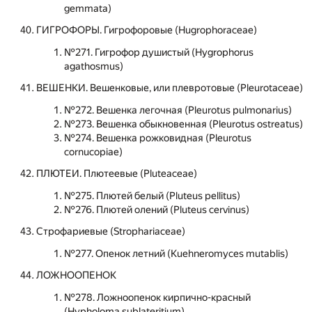
gemmata)
ГИГРОФОРЫ. Гигрофоровые (Hugrophoraceae)
№271. Гигрофор душистый (Hygrophorus
agathosmus)
ВЕШЕНКИ. Вешенковые, или плевротовые (Pleurotaceae)
№272. Вешенка легочная (Pleurotus pulmonarius)
№273. Вешенка обыкновенная (Pleurotus ostreatus)
№274. Вешенка рожковидная (Pleurotus
cornucopiae)
ПЛЮТЕИ. Плютеевые (Pluteaceae)
№275. Плютей белый (Pluteus pellitus)
№276. Плютей олений (Pluteus cervinus)
Строфариевые (Strophariaceae)
№277. Опенок летний (Kuehneromyces mutablis)
ЛОЖНООПЕНОК
№278. Ложноопенок кирпично-красный
(Hypholoma sublateritium)