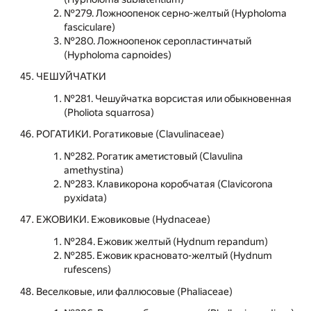
№279. Ложноопенок серно-желтый (Hypholoma
fasciculare)
№280. Ложноопенок серопластинчатый
(Hypholoma capnoides)
ЧЕШУЙЧАТКИ
№281. Чешуйчатка ворсистая или обыкновенная
(Pholiota squarrosa)
РОГАТИКИ. Рогатиковые (Clavulinaceae)
№282. Рогатик аметистовый (Clavulina
amethystina)
№283. Клавикорона коробчатая (Clavicorona
pyxidata)
ЕЖОВИКИ. Ежовиковые (Hydnaceae)
№284. Ежовик желтый (Hydnum repandum)
№285. Ежовик красновато-желтый (Hydnum
rufescens)
Веселковые, или фаллюсовые (Phaliaceae)