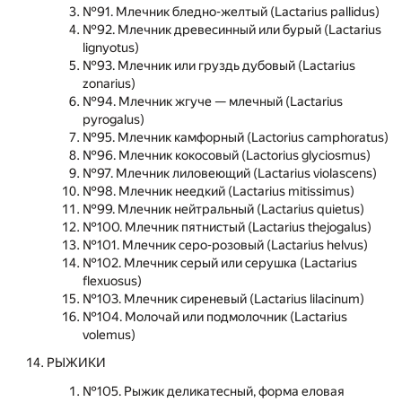
№91. Млечник бледно-желтый (Lactarius pallidus)
№92. Млечник древесинный или бурый (Lactarius
lignyotus)
№93. Млечник или груздь дубовый (Lactarius
zonarius)
№94. Млечник жгуче — млечный (Lactarius
pyrogalus)
№95. Млечник камфорный (Lactorius camphoratus)
№96. Млечник кокосовый (Lactorius glyciosmus)
№97. Млечник лиловеющий (Lactarius violascens)
№98. Млечник неедкий (Lactarius mitissimus)
№99. Млечник нейтральный (Lactarius quietus)
№100. Млечник пятнистый (Lactarius thejogalus)
№101. Млечник серо-розовый (Lactarius helvus)
№102. Млечник серый или серушка (Lactarius
flexuosus)
№103. Млечник сиреневый (Lactarius lilacinum)
№104. Молочай или подмолочник (Lactarius
volemus)
РЫЖИКИ
№105. Рыжик деликатесный, форма еловая