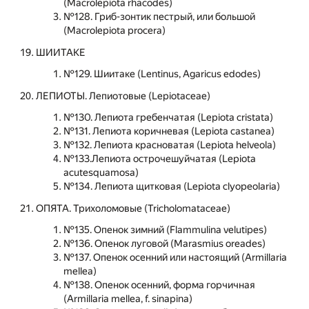
(Macrolepiota rhacodes)
№128. Гриб-зонтик пестрый, или большой
(Macrolepiota procera)
ШИИТАКЕ
№129. Шиитаке (Lentinus, Agaricus edodes)
ЛЕПИОТЫ. Лепиотовые (Lepiotaceae)
№130. Лепиота гребенчатая (Lepiota cristata)
№131. Лепиота коричневая (Lepiota castanea)
№132. Лепиота красноватая (Lepiota helveola)
№133.Лепиота острочешуйчатая (Lepiota
acutesquamosa)
№134. Лепиота щитковая (Lepiota clyopeolaria)
ОПЯТА. Трихоломовые (Tricholomataceae)
№135. Опенок зимний (Flammulina velutipes)
№136. Опенок луговой (Marasmius oreades)
№137. Опенок осенний или настоящий (Armillaria
mellea)
№138. Опенок осенний, форма горчичная
(Armillaria mellea, f. sinapina)