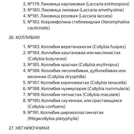
№179. Лаковица карликовая (Laccaria eshinospora)
№180. Лаковица лиловая (Laccaria amethystine)
№181. Лаковица розовая (Laccaria laccata)
№182. Ксеромфолина стеблевидная (Xeromphalina
cauticinalis)
КОЛЛИБИИ
№183. Коллибия веретеноногая (Collybia fusipes)
№184. Коллибия каштановая или маслянистая
(Collybia butyracea)
№185. Коллибия красная (Collybia erythropus)
№186. Коллибия лесолюбивая, дуболюбивая или
весенняя (Collybia dryophilla)
№187. Коллибия коричневатая (Collybia tenacella)
№188. Коллибия нуммулария (Collybia nummularia)
№189. Коллибия пятнистая (Collybia maculate)
№190. Коллибия скученная, или срастающаяся
(Collybia confluens)
№191. Коллибия широкопластинчатая
(Megacollybia platyphylla)
НЕГНИЮЧНИКИ