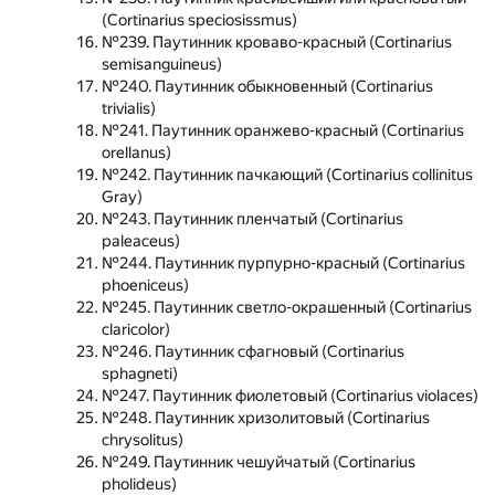
(Cortinarius speciosissmus)
№239. Паутинник кроваво-красный (Cortinarius
semisanguineus)
№240. Паутинник обыкновенный (Cortinarius
trivialis)
№241. Паутинник оранжево-красный (Cortinarius
orellanus)
№242. Паутинник пачкающий (Cortinarius collinitus
Gray)
№243. Паутинник пленчатый (Cortinarius
paleaceus)
№244. Паутинник пурпурно-красный (Cortinarius
phoeniceus)
№245. Паутинник светло-окрашенный (Cortinarius
claricolor)
№246. Паутинник сфагновый (Cortinarius
sphagneti)
№247. Паутинник фиолетовый (Cortinarius violaces)
№248. Паутинник хризолитовый (Cortinarius
chrysolitus)
№249. Паутинник чешуйчатый (Cortinarius
pholideus)