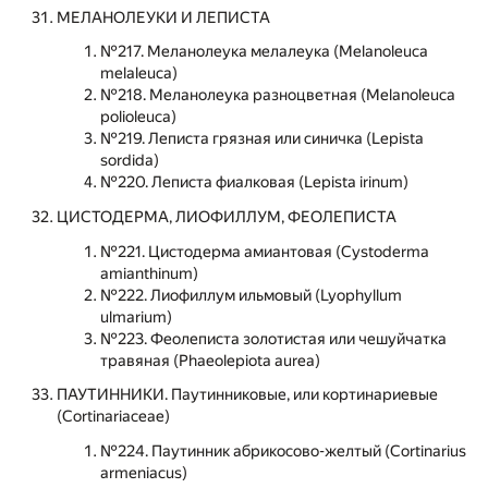
МЕЛАНОЛЕУКИ И ЛЕПИСТА
№217. Меланолеука мелалеука (Melanoleuca
melaleuca)
№218. Меланолеука разноцветная (Melanoleuca
polioleuca)
№219. Леписта грязная или синичка (Lepista
sordida)
№220. Леписта фиалковая (Lepista irinum)
ЦИСТОДЕРМА, ЛИОФИЛЛУМ, ФЕОЛЕПИСТА
№221. Цистодерма амиантовая (Cystoderma
amianthinum)
№222. Лиофиллум ильмовый (Lyophyllum
ulmarium)
№223. Феолеписта золотистая или чешуйчатка
травяная (Phaeolepiota aurea)
ПАУТИННИКИ. Паутинниковые, или кортинариевые
(Cortinariaceae)
№224. Паутинник абрикосово-желтый (Cortinarius
armeniacus)