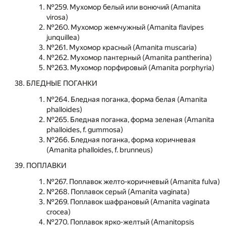
№259. Мухомор белый или вонючий (Amanita
virosa)
№260. Мухомор жемчужный (Amanita flavipes
junquillea)
№261. Мухомор красный (Amanita muscaria)
№262. Мухомор пантерный (Amanita pantherina)
№263. Мухомор порфировый (Amanita porphyria)
БЛЕДНЫЕ ПОГАНКИ
№264. Бледная поганка, форма белая (Amanita
phalloides)
№265. Бледная поганка, форма зеленая (Amanita
phalloides, f. gummosa)
№266. Бледная поганка, форма коричневая
(Amanita phalloides, f. brunneus)
ПОПЛАВКИ
№267. Поплавок желто-коричневый (Amanita fulva)
№268. Поплавок серый (Amanita vaginata)
№269. Поплавок шафрановый (Amanita vaginata
crocea)
№270. Поплавок ярко-желтый (Amanitopsis