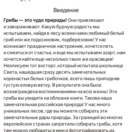
Введение
Грибы — это чудо природы!
Они привлекают
и завораживают. Какую бурную радость мы
испытываем, найдя в лесу всеми нами любимый белый
гриб или же подосиновик, подберезовик! У нас
возникает праздничное настроение, хочется петь
и смеяться от счастья, и еще мы испытываем азарт, нам
хочется найти еще несколько таких же красавцев!
Неописуем тот восторг, который испытала школьница
Света, нашедшая сразу десять замечательных
коренастых белых грибочков, всего лишь приподняв
густую еловую ветку. В результате она была
вознаграждена воспоминаниями на всю жизнь! Эти
грибы вы увидите на обложке книги. Такова наша
замечательная российская природа! У нас много
уникальных лесов, где вы можете собирать эти
замечательные дары природы. За границей во многих
европейских странах запретили собирать грибы, хотя
там можно любоваться ими и фотографировать их.