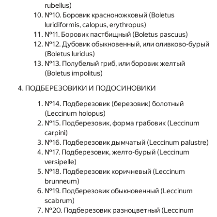
rubellus)
№10. Боровик красноножковый (Boletus
luridiformis, calopus, erythropus)
№11. Боровик пастбищный (Boletus pascuus)
№12. Дубовик обыкновенный, или оливково-бурый
(Boletus luridus)
№13. Полубелый гриб, или боровик желтый
(Boletus impolitus)
ПОДБЕРЕЗОВИКИ И ПОДОСИНОВИКИ
№14. Подберезовик (березовик) болотный
(Leccinum holopus)
№15. Подберезовик, форма грабовик (Leccinum
carpini)
№16. Подберезовик дымчатый (Leccinum palustre)
№17. Подберезовик, желто-бурый (Leccinum
versipelle)
№18. Подберезовик коричневый (Leccinum
brunneum)
№19. Подберезовик обыкновенный (Leccinum
scabrum)
№20. Подберезовик разноцветный (Leccinum