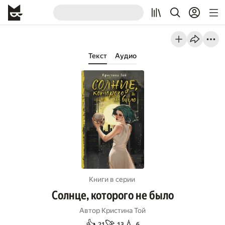
Текст
Аудио
Книги в серии
Солнце, которого не было
Автор
Кристина Той
👍
🚀
💧
21
13
6