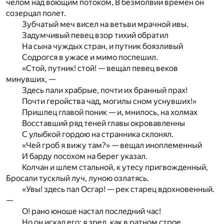
челом над воющим потоком, В безмолвии времен он
созерцал полет.
Зубчатый меч висел на ветьви мрачной ивы.
Задумчивый певец взор тихий обратил
На сына чуждых стран, и путник боязливый
Содрогся в ужасе и мимо поспешил.
«Стой, путник! стой! — вещал певец веков
минувших, —
Здесь пали храбрые, почти их бранный прах!
Почти геройства чад, могилы сном уснувших!»
Пришлец главой поник — и, мнилось, на холмах
Восставший ряд теней главы окровавленны
С улыбкой гордою на странника склонял.
«Чей гроб я вижу там?» — вещал иноплеменный
И барду посохом на берег указал.
Колчан и шлем стальной, к утесу пригвожденный,
Бросали тусклый луч, луною озлатясь.
«Увы! здесь пал Осгар! — рек старец вдохновенный.
—
О! рано юноше настал последний час!
Но он искал его: я зрел, как в ратном строе