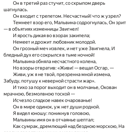
Он в третий раз стучит, со скрыпом дверь
шатнулась.
Он входит с трепетом. Несчастный! что ж узрел?
Темнеет взор его, Мальвина содрогнулась, Он зрит
— в объятиях изменницы Звигнел!
И ярость дикая во взорах закипела;
Немеет и дрожит любовник молодой.
Он грозный меч извлек, и нет уже Звигнела, И
бледный дух его сокрылся в тьме ночной!
Мальвина обняла несчастного колена,
Но взоры отвратив: «Живи! — вещал Осгар, —
Живи, уж я не твой, презренна мной измена,
Забуду, потушу к неверной страсти жар».
И тихо за порог выходит он в молчанье, Окован
мрачною, безмолвною тоской —
Исчезло сладкое навек очарованье!
Он в мире одинок, уж нет души родной.
Я видел юношу: поникнув головою,
Мальвины имя он в отчаянье шептал;
Как сумрак, дремлющий над бездною морскою, На