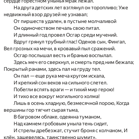
сердце горестном унынья мрак лежал.
На друга детских лет взглянул он торопливо; Уже
недвижный взор друзей не узнавал;
От пиршеств удален, в пустыне молчаливой
Он одиночеством печаль свою питал.
И длинный год провел Осгар среди мучений.
Вдруг грянул трубный глас! Оденов сын, Фингал,
Вел грозных на мечи, в кровавый пыл сражений.
Осгар послышал весть и бранью воспылал.
Здесь меч его сверкнул, и смерть пред ним бежала;
Покрытый ранами, здесь пал на груду тел.
Он пал — еще рука меча кругом искала,
И крепкий сон веков на сильного слетел.
Побегли вспять враги — и тихий мир герою!
И тихо все вокруг могильного холма!
Лишь в осень хладную, безмесячной порою, Когда
вершины гор тягчит сырая тьма,
В багровом облаке, одеянна туманом,
Над камнем гробовым уныла тень сидит,
И стрелы дребезжат, стучит броня с колчаном, И
клён, зашевелясь, таинственно шумит».