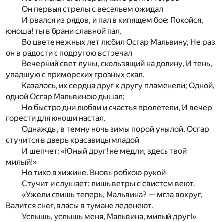
Он первыя стрелы с весельем ожидал
И рвался из рядов, и пал в кипящем бое: Покойся,
юноша! ты в брани славной пал.
Во цвете нежных лет любил Осгар Мальвину, Не раз
он в радости с подругою встречал
Вечерний свет луны, скользящий на долину, И тень,
упадшую с приморских грозных скал.
Казалось, их сердца друг к другу пламенели; Одной,
одной Осгар Мальвиною дышал;
Но быстро дни любви и счастья пролетели, И вечер
горести для юноши настал.
Однажды, в темну ночь зимы порой унылой, Осгар
стучится в дверь красавицы младой
И шепчет: «Юный друг! не медли, здесь твой
милый!»
Но тихо в хижине. Вновь робкою рукой
Стучит и слушает: лишь ветры с свистом веют.
«Ужели спишь теперь, Мальвина? — мгла вокруг,
Валится снег, власы в тумане леденеют.
Услышь, услышь меня, Мальвина, милый друг!»