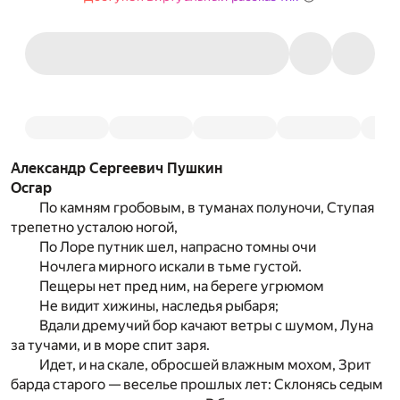
Александр Сергеевич Пушкин
Осгар
По камням гробовым, в туманах полуночи, Ступая
трепетно усталою ногой,
По Лоре путник шел, напрасно томны очи
Ночлега мирного искали в тьме густой.
Пещеры нет пред ним, на береге угрюмом
Не видит хижины, наследья рыбаря;
Вдали дремучий бор качают ветры с шумом, Луна
за тучами, и в море спит заря.
Идет, и на скале, обросшей влажным мохом, Зрит
барда старого — веселье прошлых лет: Склонясь седым