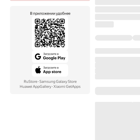
В приложении удобнее
RuStore
·
Samsung Galaxy Store
Huawei AppGallery
·
Xiaomi GetApps