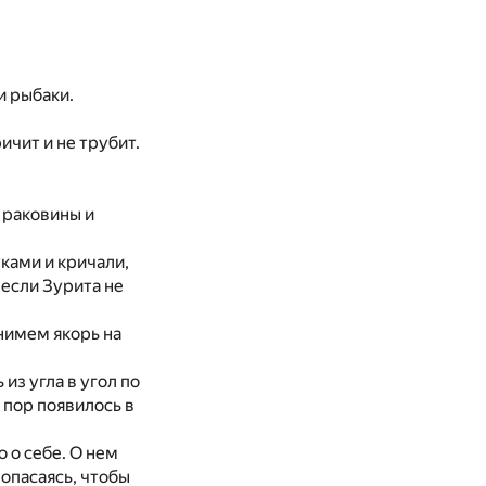
и рыбаки.
ичит и не трубит.
 раковины и
ками и кричали,
 если Зурита не
нимем якорь на
из угла в угол по
 пор появилось в
 о себе. О нем
 опасаясь, чтобы