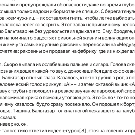
вовали и предупреждали об опасности даже во время глубок
слышал только вздохи и бормотание спящих. С берега тянул
в-жемчужниц, – их оставляли гнить, чтобы легче выбират
оллюска нелегко вскрыть. Этот запах непривычному челов
о Бальтазар не без удовольствия вдыхал его. Ему, бродяге,
ах напоминал о радостях привольной жизни и волнующих оп
и жемчуга самые крупные раковины переносили на «Медуз
счетлив: раковины он продавал на фабрику, где из них дела
л. Скоро выпала из ослабевших пальцев и сигара. Голова скл
 сознания дошел какой-то звук, доносившийся далеко с океан
Бальтазар открыл глаза. Казалось, кто-то трубил в рог, а п
овеческий голос крикнул: «А!» – и затем октавой выше: «А-
вук трубы не походил на резкое звучание пароходной сире
 напоминал крика о помощи утопающего. Это было что-то но
я; ему казалось, будто сразу посвежело. Он подошел к борт
людье. Тишина. Бальтазар толкнул ногой лежавшего на палубе
 сказал:
 наверно, он.
 – так же тихо ответил индеец-гурон
[8]
, стоя на коленях и п