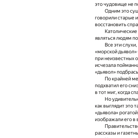
это чудовище не п
Одним это сущ
говорили старые и
восстановить спра
Католические 
являться людям по
Все эти слухи
«морской дьявол» 
при неизвестных о
исчезала пойманна
«дьявол» подбрасы
По крайней ме
подхватил его сни
в тот миг, когда с
Но удивительн
как выглядит это 
«дьявола» рогатой
изображали его в 
Правительстве
рассказы и газетн