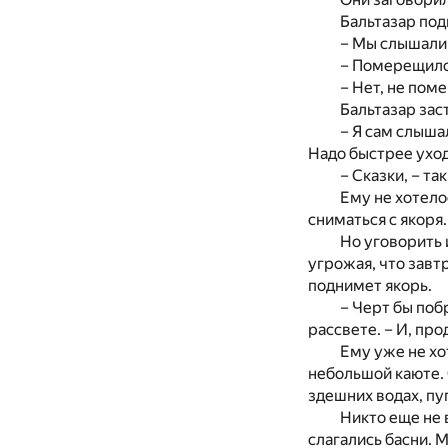
Бальтазар подн
– Мы слышали 
– Померещилос
– Нет, не поме
Бальтазар зас
– Я сам слышал
Надо быстрее уход
– Сказки, – та
Ему не хотело
сниматься с якоря.
Но уговорить 
угрожая, что завт
поднимет якорь.
– Черт бы поб
рассвете. – И, про
Ему уже не хот
небольшой каюте. 
здешних водах, пу
Никто еще не 
слагались басни. 