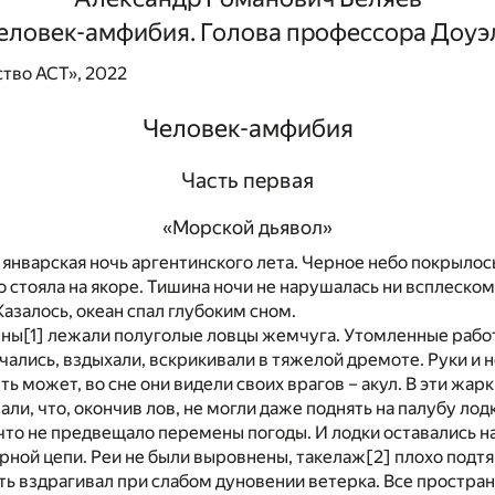
еловек-амфибия. Голова профессора Доуэ
тво АСТ», 2022
Человек-амфибия
Часть первая
«Морской дьявол»
январская ночь аргентинского лета. Черное небо покрылос
 стояла на якоре. Тишина ночи не нарушалась ни всплеском
Казалось, океан спал глубоким сном.
уны
[1]
лежали полуголые ловцы жемчуга. Утомленные работ
чались, вздыхали, вскрикивали в тяжелой дремоте. Руки и н
ть может, во сне они видели своих врагов – акул. В эти жа
али, что, окончив лов, не могли даже поднять на палубу лод
что не предвещало перемены погоды. И лодки оставались на
рной цепи. Реи не были выровнены, такелаж
[2]
плохо подтя
ть вздрагивал при слабом дуновении ветерка. Все простра