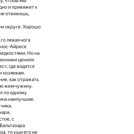
му, чтобы мы
дно и привяжет к
 не отвяжешь,
ем округе. Хорошо
го левая нога
уэнос-Айресе
едкостями. Но на
ленники ценили
ест, где водятся
и хозяевам.
ие, как отражать
кую жемчужину.
ел по одному
ина наилучшие.
чика.
наря,
стое, с
 Бальтазара
а, то уши его не