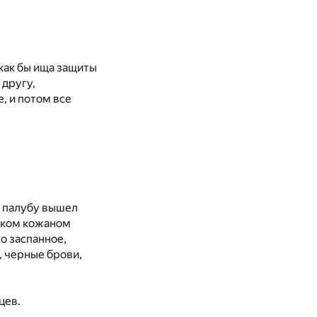
как бы ища защиты
 другу,
, и потом все
а палубу вышел
роком кожаном
о заспанное,
, черные брови,
цев.