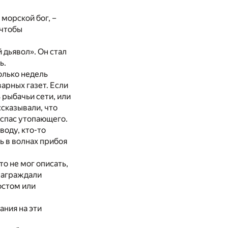
морской бог, –
 чтобы
 дьявол». Он стал
ь.
колько недель
арных газет. Если
 рыбачьи сети, или
ссказывали, что
 спас утопающего.
воду, кто-то
ь в волнах прибоя
то не мог описать,
 награждали
остом или
ния на эти