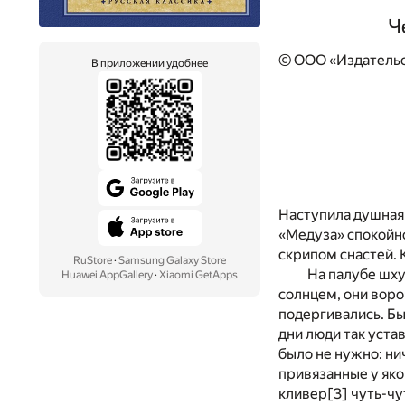
Ч
© ООО «Издательс
В приложении удобнее
Наступила душная 
«Медуза» спокойно
скрипом снастей. 
RuStore
·
Samsung Galaxy Store
На палубе шх
Huawei AppGallery
·
Xiaomi GetApps
солнцем, они воро
подергивались. Бы
дни люди так устав
было не нужно: ни
привязанные у яко
кливер
[3]
чуть-чу