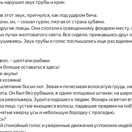
ь нарушил звук трубы и крик:
 этот звук, пригнулся, как под ударом бича.
ерно, он, – сказал гурон, лязгая от страха зубами.
другие ловцы. Они сползли к освещенному фонарем месту, 
ых лучах желтоватого света. Все сидели, прижавшись друг к
шиваясь. Звук трубы и голос послышались еще раз вдалеке
вол, – шептали рыбаки.
 больше оставаться здесь!
е акулы!
а хозяина!
лепание босых ног. Зевая и почесывая волосатую грудь, н
ита. Он был без рубашки, в одних холщовых штанах; на ши
ра револьвера. Зурита подошел к людям. Фонарь осветил ег
ра лицо, густые вьющиеся волосы, падавшие прядями на лоб
нятые кверху усы и небольшую бородку с проседью.
сь?
й спокойный голос и уверенные движения успокоили индей
и все сразу.