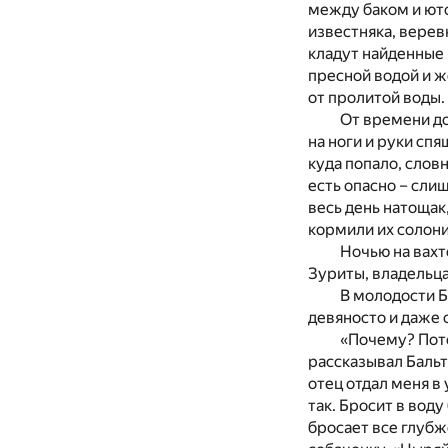
между баком и ют
известняка, верев
кладут найденные
пресной водой и ж
от пролитой воды.
От времени до
на ноги и руки спя
куда попало, слов
есть опасно – сли
весь день натощак,
кормили их солон
Ночью на вах
Зуриты, владельц
В молодости Б
девяносто и даже 
«Почему? Пото
рассказывал Бальт
отец отдал меня в 
так. Бросит в вод
бросает все глубж