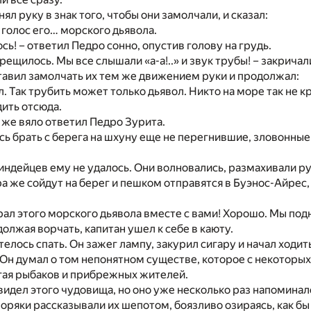
ял руку в знак того, чтобы они замолчали, и сказал:
голос его… морского дьявола.
ь! – ответил Педро сонно, опустив голову на грудь.
рещилось. Мы все слышали «а-а!..» и звук трубы! – закричал
тавил замолчать их тем же движением руки и продолжал:
. Так трубить может только дьявол. Никто на море так не кр
ить отсюда.
к же вяло ответил Педро Зурита.
сь брать с берега на шхуну еще не перегнившие, зловонные
индейцев ему не удалось. Они волновались, размахивали ру
ра же сойдут на берег и пешком отправятся в Буэнос-Айрес,
рал этого морского дьявола вместе с вами! Хорошо. Мы под
должая ворчать, капитан ушел к себе в каюту.
елось спать. Он зажег лампу, закурил сигару и начал ходить 
Он думал о том непонятном существе, которое с некоторых
гая рыбаков и прибрежных жителей.
видел этого чудовища, но оно уже несколько раз напоминало
Моряки рассказывали их шепотом, боязливо озираясь, как бы