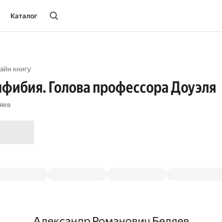
Каталог
айн книгу
фибия. Голова профессора Доуэля
яев
Александр Романович Беляев