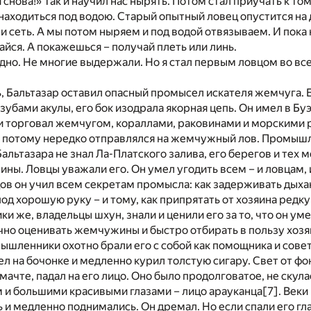
снова!» Так и научил нас нырять. Потом стал приучать к то
аходиться под водою. Старый опытный ловец опустится на 
и сеть. А мы потом ныряем и под водой отвязываем. И пока
айся. А покажешься – получай плеть или линь.
дно. Не многие выдержали. Но я стал первым ловцом во вс
 Бальтазар оставил опасный промысел искателя жемчуга. Е
зубами акулы, его бок изодрала якорная цепь. Он имел в Б
и торговал жемчугом, кораллами, раковинами и морскими р
 и потому нередко отправлялся на жемчужный лов. Промыш
альтазара не знал Ла-Платского залива, его берегов и тех м
ы. Ловцы уважали его. Он умел угодить всем – и ловцам, 
в он учил всем секретам промысла: как задерживать дыхан
 под хорошую руку – и тому, как припрятать от хозяина ред
 же, владельцы шхун, знали и ценили его за то, что он ум
чно оценивать жемчужины и быстро отбирать в пользу хозя
шленники охотно брали его с собой как помощника и совет
ел на бочонке и медленно курил толстую сигару. Свет от фо
ачте, падал на его лицо. Оно было продолговатое, не скула
 и большими красивыми глазами – лицо арауканца
[7]
. Веки
 и медленно поднимались. Он дремал. Но если спали его глаз