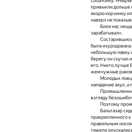
собачонку. «Ныряй 
привыкли дольше н
якорю корзинку ил
наверх не показыв
Били нас неща
зарабатывал».
Состарившись,
была изуродована 
небольшую лавку 
берегу он скучал
его. Никто лучше Б
жемчужные раковин
Молодых ловцо
нападение акул, а
Промышленники
взгляду безошибо
Поэтому промы
Бальтазар сид
прикрепленного к м
правильным носом
тяжело опускались