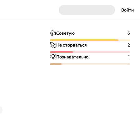
Войти
👍
Советую
6
🚀
Не оторваться
2
💡
Познавательно
1