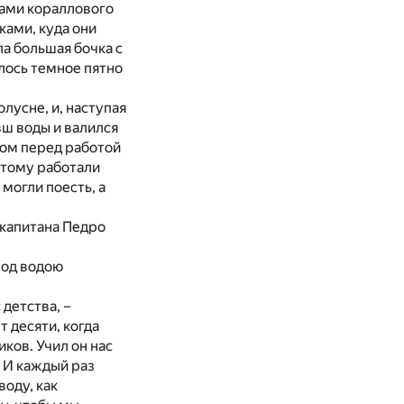
ами кораллового
ками, куда они
а большая бочка с
лось темное пятно
лусне, и, наступая
овш воды и валился
тром перед работой
этому работали
 могли поесть, а
 капитана Педро
под водою
 детства, –
 десяти, когда
иков. Учил он нас
» И каждый раз
воду, как