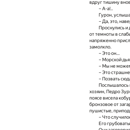
вдруг тишину внов
– А-а!..
Гурон, услышав
– Да, это, нав
Проснулись и 
от темноты в слаб
напряженно прислу
замолкло.
– Это он…
– Морской дья
– Мы не можем
– Это страшне
– Позвать сюд
Послышалось ш
хозяин, Педро Зур
поясе висела кобу
бронзовое от зага
пушистые, припод
– Что случило
Его грубоваты
Они заговорил