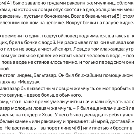
ом
[4]
было завалено грудами раковин-жемчужниц, обломк
ками, на которых ловцы опускаются на дно, холщовыми меш
 раковины, пустыми бочонками. Возле бизаньмачты
[5]
стоял
елезным ковшом на цепочке. Вокруг бочки на палубе видне
 времени то один, то другой ловец поднимался, шатаясь в по
щих, брел к бочке с водой. Не раскрывая глаз, он выпивал к
но пил он не воду, а чистый спирт. Ловцов томила жажда: у
шком уж сильное давление испытывает человек в воде, – по
 пока в воде не становилось темно, и только перед сном они
иной.
те стоял индеец Бальтазар. Он был ближайшим помощником
а шхуны «Медуза».
альтазар был известным ловцом жемчуга: он мог пробыть 
сто секунд – вдвое больше обычного.
му, что в наше время умели учить и начинали обучать нас с
азар молодым ловцам жемчуга. – Я был еще мальчишкой лет
ученье на тендер к Хозе. У него было двенадцать ребят учен
у белый камень или раковину и прикажет: «Ныряй, доставай!
е. Не достанешь – выпорет линем
[6]
или плетью и бросит в 