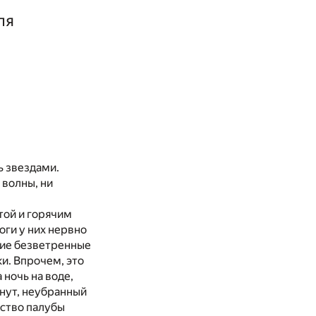
ля
ь звездами.
 волны, ни
ой и горячим
оги у них нервно
ркие безветренные
ки. Впрочем, это
 ночь на воде,
нут, неубранный
нство палубы