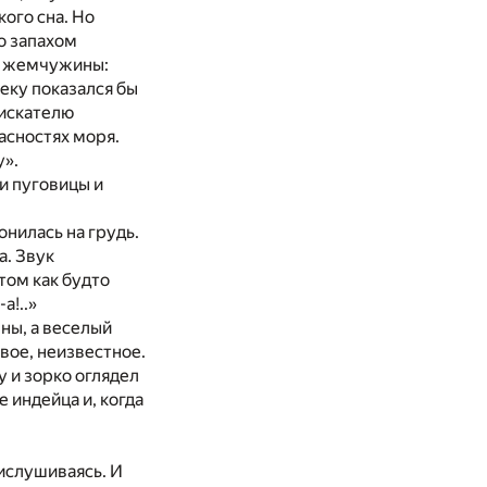
ого сна. Но
о запахом
ь жемчужины:
еку показался бы
 искателю
асностях моря.
у».
ли пуговицы и
онилась на грудь.
а. Звук
отом как будто
а!..»
ны, а веселый
вое, неизвестное.
у и зорко оглядел
 индейца и, когда
рислушиваясь. И