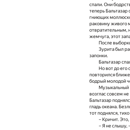
спали. Они бодрст
теперь Бальтазар 
гниющих моллюско
раковину живого м
отвратительным, н
жемчуга, этот зап
После выборк
Зурита был ра
запонки.
Бальтазар спа
Но вот до его
повторился ближе. 
бодрый молодой чел
Музыкальный з
возглас совсем не
Бальтазар поднялс
гладь океана. Без
тот поднялся, тихо
– Кричит. Это,
– Я не слышу,