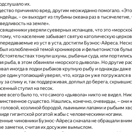
одслушало их.
ество причиняло вред, другим неожиданно помогало. «Это 
ндейцы, – он выходит из глубины океана раз в тысячелетие,
ведливость на земле».
священники уверяли суеверных испанцев, что это «морской
тому, что население забывает святую католическую церков
, передаваемые из уст в уста, достигли Буэнос-Айреса. Нес
был излюбленной темой хроникеров и фельетонистов бульв
бстоятельствах тонули шхуны, рыбачьи суда, или портились
я рыба, в этом обвиняли «морского дьявола». Но другие ра
вал иногда в лодки рыбаков крупную рыбу и однажды даже
ре один утопающий уверял, что, когда он уже погружался в 
зу за спину и, так поддерживая, доплыл до берега, скрывшис
пасенный ступил на песок.
ее всего было то, что самого «дьявола» никто не видел. Ник
таинственное существо. Нашлись, конечно, очевидцы, – они
 головой, козлиной бородой, львиными лапами и рыбьим хв
виде гигантской рогатой жабы с человеческими ногами.
нные чиновники Буэнос-Айреса сначала не обращали внима
ые заметки, считая их досужим вымыслом.