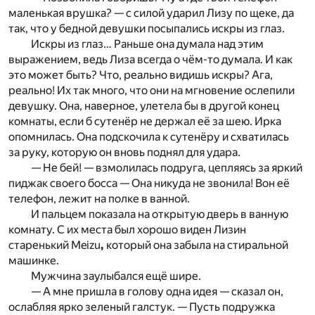
маленькая врушка? — с силой ударил Лизу по щеке, да
так, что у бедной девушки посыпались искры из глаз.
Искры из глаз… Раньше она думала над этим
выражением, ведь Лиза всегда о чём-то думала. И как
это может быть? Что, реально видишь искры? Ага,
реально! Их так много, что они на мгновение ослепили
девушку. Она, наверное, улетела бы в другой конец
комнаты, если б сутенёр не держал её за шею. Ирка
опомнилась. Она подскочила к сутенёру и схватилась
за руку, которую он вновь поднял для удара.
— Не бей! — взмолилась подруга, цепляясь за яркий
пиджак своего босса — Она никуда не звонила! Вон её
телефон, лежит на полке в ванной.
И пальцем показала на открытую дверь в ванную
комнату. С их места был хорошо виден Лизин
старенький Meizu
,
который она забыла на стиральной
машинке.
Мужчина заулыбался ещё шире.
— А мне пришла в голову одна идея — сказал он,
ослабляя ярко зеленый галстук. — Пусть подружка