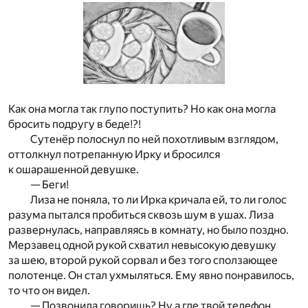
Как она могла так глупо поступить? Но как она могла
бросить подругу в беде!?!
Сутенёр полоснул по ней похотливым взглядом,
оттолкнул потрепанную Ирку и бросился
к ошарашенной девушке.
— Беги!
Лиза не поняла, то ли Ирка кричала ей, то ли голос
разума пытался пробиться сквозь шум в ушах. Лиза
развернулась, направляясь в комнату, но было поздно.
Мерзавец одной рукой схватил невысокую девушку
за шею, второй рукой сорвал и без того сползающее
полотенце. Он стал ухмыляться. Ему явно понравилось,
то что он видел.
— Позвонила говоришь? Ну а где твой телефон