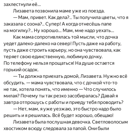
захлестнули её…
Лизавета позвонила маме уже из поезда.
— Мам, привет. Как дела?.. Ты получила цветы, что я
заказала с озона?.. Супер! А когда отнесёшь папе
на могилку?.. Ну хорошо… Мам, мне надо уехать…
Как мама сопротивлялась той мысли, что дочка
уедет далеко-далеко на север! Пусть даже на работу,
пусть даже строить карьеру, но она чувствовала, как
теряет свою единственную, любимую дочку.
По телефону нельзя прощаться! На душе остается
горький осадок.
— Ты должна приехать домой, Лизавета. Нужно всё
обсудить. — мама чувствовала, что с дочкой что-то
не так, хотела понять, что именно — Что случилось
милая? Почему ты так резко засобиралась? Давай я
завтра отпрошусь с работы и приеду тебя проводить?
— Нет, мам, я уже уезжаю, это быстро надо было
решить и я решилась. Всё будет хорошо, обещаю!
Лизавета была послушная девочка. Светловолосым
хвостиком всюду следовала за папой. Они были