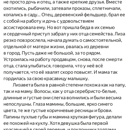
не просто дочь и отец, а также крепкие друзья. Вместе
охотились, рыбачили, затевали проказы, сплетничали,
копались в саду… Отец, деревенский фельдшер, брал ее
с собой на работу и дочь с удовольствием
ассистировала ему. Но вот пришла беда в их семью
и сердечный приступ забрал у них отца семейства. Лиза
резко повзрослела, начала думать о самостоятельной,
отдельной от матери жизни, рвалась из деревни
в город. Пусть даже не большой, за то рядом.
Устроилась на работу продавцом, снова, после смерти
отца, стала улыбаться, говорила, что у неё всё
получается, что её хвалят скоро повысят. И мама так
гордилась за свою красавицу малышку.
Лизавета была в равной степени похожа как на папу,
так и на маму. Волосы, как у отца серебристо-белые,
длинные и густые они слегка волнились и были весьма
непослушны. Глаза мамины, большие, ярко синего
цвета, те же густые коричневые ресницы и брови.
Папины пухлые губы и мамина хрупкая фигура, делали
ее похожей на куклу. Хотя девушка была первой
красавицей в своей деревне, и поклонники толпами