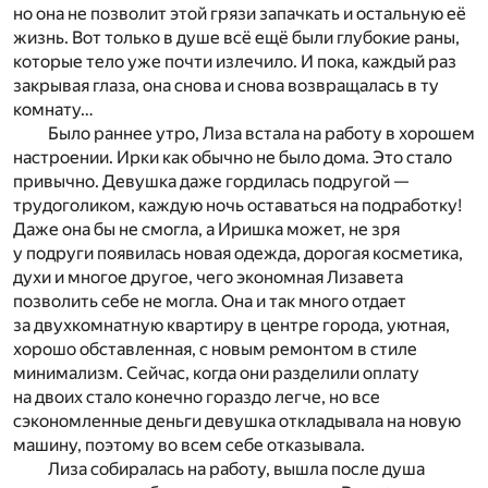
но она не позволит этой грязи запачкать и остальную её
жизнь. Вот только в душе всё ещё были глубокие раны,
которые тело уже почти излечило. И пока, каждый раз
закрывая глаза, она снова и снова возвращалась в ту
комнату…
Было раннее утро, Лиза встала на работу в хорошем
настроении. Ирки как обычно не было дома. Это стало
привычно. Девушка даже гордилась подругой —
трудоголиком, каждую ночь оставаться на подработку!
Даже она бы не смогла, а Иришка может, не зря
у подруги появилась новая одежда, дорогая косметика,
духи и многое другое, чего экономная Лизавета
позволить себе не могла. Она и так много отдает
за двухкомнатную квартиру в центре города, уютная,
хорошо обставленная, с новым ремонтом в стиле
минимализм. Сейчас, когда они разделили оплату
на двоих стало конечно гораздо легче, но все
сэкономленные деньги девушка откладывала на новую
машину, поэтому во всем себе отказывала.
Лиза собиралась на работу, вышла после душа