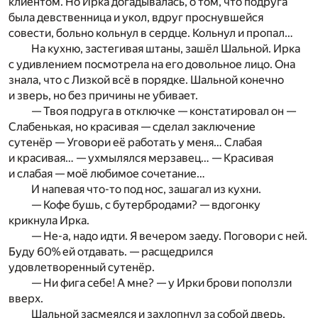
клиентом. Но Ирка догадывалась, о том, что подруга
была девственница и укол, вдруг проснувшейся
совести, больно кольнул в сердце. Кольнул и пропал…
На кухню, застегивая штаны, зашёл Шальной. Ирка
с удивлением посмотрела на его довольное лицо. Она
знала, что с Лизкой всё в порядке. Шальной конечно
и зверь, но без причины не убивает.
— Твоя подруга в отключке — констатировал он —
Слабенькая, но красивая — сделал заключение
сутенёр — Уговори её работать у меня… Слабая
и красивая… — ухмылялся мерзавец… — Красивая
и слабая — моё любимое сочетание…
И напевая что-то под нос, зашагал из кухни.
— Кофе бушь, с бутербродами? — вдогонку
крикнула Ирка.
— Не-а, надо идти. Я вечером заеду. Поговори с ней.
Буду 60% ей отдавать. — расщедрился
удовлетворенный сутенёр.
— Ни фига себе! А мне? — у Ирки брови поползли
вверх.
Шальной засмеялся и захлопнул за собой дверь.