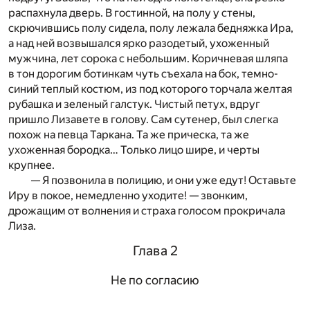
распахнула дверь. В гостинной, на полу у стены,
скрючившись полу сидела, полу лежала бедняжка Ира,
а над ней возвышался ярко разодетый, ухоженный
мужчина, лет сорока с небольшим. Коричневая шляпа
в тон дорогим ботинкам чуть съехала на бок, темно-
синий теплый костюм, из под которого торчала желтая
рубашка и зеленый галстук. Чистый петух, вдруг
пришло Лизавете в голову. Сам сутенер, был слегка
похож на певца Таркана. Та же прическа, та же
ухоженная бородка… Только лицо шире, и черты
крупнее.
— Я позвонила в полицию, и они уже едут! Оставьте
Иру в покое, немедленно уходите! — звонким,
дрожащим от волнения и страха голосом прокричала
Лиза.
Глава 2
Не по согласию