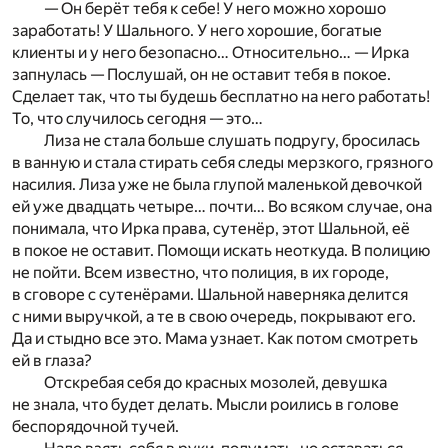
— Он берёт тебя к себе! У него можно хорошо
заработать! У Шального. У него хорошие, богатые
клиенты и у него безопасно… Относительно… — Ирка
запнулась — Послушай, он не оставит тебя в покое.
Сделает так, что ты будешь бесплатно на него работать!
То, что случилось сегодня — это…
Лиза не стала больше слушать подругу, бросилась
в ванную и стала стирать себя следы мерзкого, грязного
насилия. Лиза уже не была глупой маленькой девочкой
ей уже двадцать четыре… почти… Во всяком случае, она
понимала, что Ирка права, сутенёр, этот Шальной, её
в покое не оставит. Помощи искать неоткуда. В полицию
не пойти. Всем известно, что полиция, в их городе,
в сговоре с сутенёрами. Шальной наверняка делится
с ними выручкой, а те в свою очередь, покрывают его.
Да и стыдно все это. Мама узнает. Как потом смотреть
ей в глаза?
Отскребая себя до красных мозолей, девушка
не знала, что будет делать. Мысли роились в голове
беспорядочной тучей.