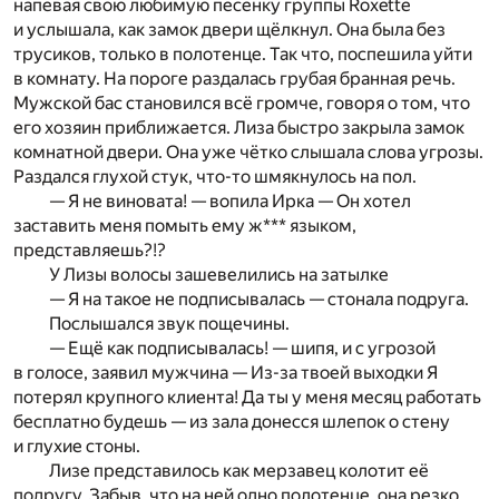
напевая свою любимую песенку группы Roxette
и услышала, как замок двери щёлкнул. Она была без
трусиков, только в полотенце. Так что, поспешила уйти
в комнату. На пороге раздалась грубая бранная речь.
Мужской бас становился всё громче, говоря о том, что
его хозяин приближается. Лиза быстро закрыла замок
комнатной двери. Она уже чётко слышала слова угрозы.
Раздался глухой стук, что-то шмякнулось на пол.
— Я не виновата! — вопила Ирка — Он хотел
заставить меня помыть ему ж*** языком,
представляешь?!?
У Лизы волосы зашевелились на затылке
— Я на такое не подписывалась — стонала подруга.
Послышался звук пощечины.
— Ещё как подписывалась! — шипя, и с угрозой
в голосе, заявил мужчина — Из-за твоей выходки Я
потерял крупного клиента! Да ты у меня месяц работать
бесплатно будешь — из зала донесся шлепок о стену
и глухие стоны.
Лизе представилось как мерзавец колотит её
подругу. Забыв, что на ней одно полотенце, она резко