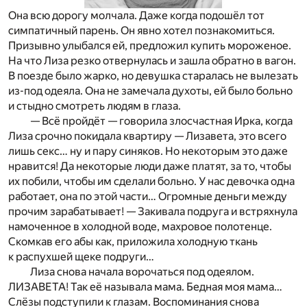
Она всю дорогу молчала. Даже когда подошёл тот
симпатичный парень. Он явно хотел познакомиться.
Призывно улыбался ей, предложил купить мороженое.
На что Лиза резко отвернулась и зашла обратно в вагон.
В поезде было жарко, но девушка старалась не вылезать
из-под одеяла. Она не замечала духоты, ей было больно
и стыдно смотреть людям в глаза.
— Всё пройдёт — говорила злосчастная Ирка, когда
Лиза срочно покидала квартиру — Лизавета, это всего
лишь секс… ну и пару синяков. Но некоторым это даже
нравится! Да некоторые люди даже платят, за то, чтобы
их побили, чтобы им сделали больно. У нас девочка одна
работает, она по этой части… Огромные деньги между
прочим зарабатывает! — Закивала подруга и встряхнула
намоченное в холодной воде, махровое полотенце.
Скомкав его абы как, приложила холодную ткань
к распухшей щеке подруги…
Лиза снова начала ворочаться под одеялом.
ЛИЗАВЕТА! Так её называла мама. Бедная моя мама…
Слёзы подступили к глазам. Воспоминания снова