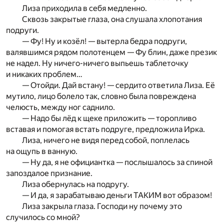
Лиза приходила в себя медленно.
Сквозь закрытые глаза, она слушала хлопотания
подруги.
— Фу! Ну и козёл! — вытерла бедра подруги,
валявшимся рядом полотенцем — Фу блин, даже презик
не надел. Ну ничего-ничего выпьешь таблеточку
и никаких проблем…
— Отойди. Дай встану! — сердито ответила Лиза. Её
мутило, лицо болело так, словно была повреждена
челюсть, между ног саднило.
— Надо бы лёд к щеке приложить — торопливо
вставая и помогая встать подруге, предложила Ирка.
Лиза, ничего не видя перед собой, поплелась
на ощупь в ванную.
— Ну да, я не официантка — послышалось за спиной
запоздалое признание.
Лиза обернулась на подругу.
— И да, я зарабатываю деньги ТАКИМ вот образом!
Лиза закрыла глаза. Господи ну почему это
случилось со мной?