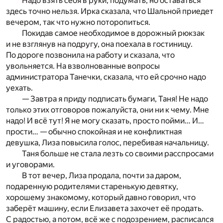
Надо взять себя в руки, подумать, но оставаться
здесь точно нельзя. Ирка сказала, что Шальной приедет
вечером, так что нужно поторопиться.
Покидав самое необходимое в дорожный рюкзак
и не взглянув на подругу, она поехала в гостиницу.
По дороге позвонила на работу и сказала, что
увольняется. На взволнованные вопросы
администратора Танечки, сказала, что ей срочно надо
уехать.
— Завтра я приду подписать бумаги, Таня! Не надо
только этих отговоров пожалуйста, они ни к чему. Мне
надо! И всё тут! Я не могу сказать, просто пойми… И…
прости… — обычно спокойная и не конфликтная
девушка, Лиза повысила голос, перебивая начальницу.
Таня больше не стала лезть со своими расспросами
и уговорами.
В тот вечер, Лиза продала, почти за даром,
подаренную родителями старенькую девятку,
хорошему знакомому, который давно говорил, что
заберёт машину, если Елизавета захочет её продать.
С радостью, а потом, всё же с подозрением, расписался