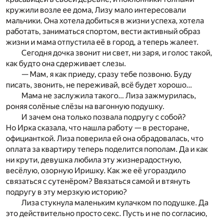
кружили возле ее дома, Лизу мало интересовали
мальчики. Она хотела добиться в жизни успеха, хотела
работать, заниматься спортом, вести активный образ
жизни и мама отпустила её в город, а теперь жалеет.
Сегодня дочка звонит ни свет, ни заря, и голос такой,
как будто она сдерживает слезы.
— Мам, я как приеду, сразу тебе позвоню. Буду
писать, звонить, не переживай, всё будет хорошо…
Мама не заслужила такого… Лиза зажмурилась,
роняя солёные слёзы на вагонную подушку.
И зачем она только позвала подругу с собой?
Но Ирка сказала, что нашла работу — в ресторане,
официанткой. Лиза поверила ей она обрадовалась, что
оплата за квартиру теперь поделится пополам. Да и как
ни крути, девушка любила эту жизнерадостную,
весёлую, озорную Иришку. Как же её угораздило
связаться с сутенёром? Ввязаться самой и втянуть
подругу в эту мерзкую историю?
Лиза стукнула маленьким кулачком по подушке. Да
это действительно просто секс. Пусть и не по согласию,