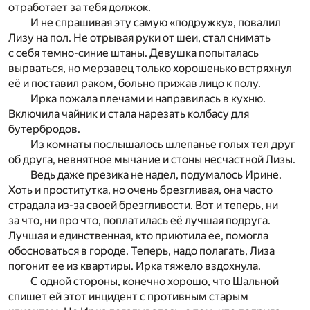
отработает за тебя должок.
И не спрашивая эту самую «подружку», повалил
Лизу на пол. Не отрывая руки от шеи, стал снимать
с себя темно-синие штаны. Девушка попыталась
вырваться, но мерзавец только хорошенько встряхнул
её и поставил раком, больно прижав лицо к полу.
Ирка пожала плечами и направилась в кухню.
Включила чайник и стала нарезать колбасу для
бутербродов.
Из комнаты послышалось шлепанье голых тел друг
об друга, невнятное мычание и стоны несчастной Лизы.
Ведь даже презика не надел, подумалось Ирине.
Хоть и проститутка, но очень брезгливая, она часто
страдала из-за своей брезгливости. Вот и теперь, ни
за что, ни про что, поплатилась её лучшая подруга.
Лучшая и единственная, кто приютила ее, помогла
обосноваться в городе. Теперь, надо полагать, Лиза
погонит ее из квартиры. Ирка тяжело вздохнула.
С одной стороны, конечно хорошо, что Шальной
спишет ей этот инцидент с противным старым