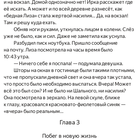
и на вокзал. Домой однозначно нет! Ирка расскажет где
её искать. А может и по всей деревне разнесёт, как
«бедная Лиза» стала жертвой насилия… Да, на вокзал!
Там и решу куда ехать.
Обняв ноги руками, уткнулась лицом в колени. Слёз
уже не было, как и сил. Даже не заметила как уснула.
Разбудил писк ноутбука. Пришло сообщение
на почту. Лиза посмотрела на часы время было
10:43 утра.
— Ничего себе я поспала! — подумала девушка.
Шторы на окнах в гостинице были такими плотными,
что не пропускали дневной свет и она вчера так устала,
что просто было необходимо выспаться. Вчера! Может
всё это был сон? И не было ни Шального, ни насилия?
Она посмотрела в зеркало. На левой скуле, ближе
к глазу, красовался красновато-фиолетовый синяк —
«вчера» было реальным…
Глава 3
Побег в новую жизнь