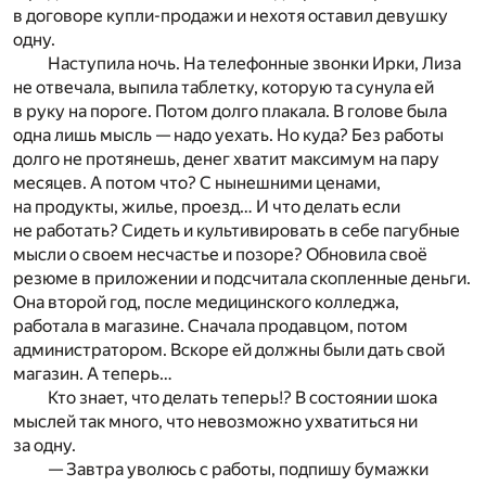
в договоре купли-продажи и нехотя оставил девушку
одну.
Наступила ночь. На телефонные звонки Ирки, Лиза
не отвечала, выпила таблетку, которую та сунула ей
в руку на пороге. Потом долго плакала. В голове была
одна лишь мысль — надо уехать. Но куда? Без работы
долго не протянешь, денег хватит максимум на пару
месяцев. А потом что? С нынешними ценами,
на продукты, жилье, проезд… И что делать если
не работать? Сидеть и культивировать в себе пагубные
мысли о своем несчастье и позоре? Обновила своё
резюме в приложении и подсчитала скопленные деньги.
Она второй год, после медицинского колледжа,
работала в магазине. Сначала продавцом, потом
администратором. Вскоре ей должны были дать свой
магазин. А теперь…
Кто знает, что делать теперь!? В состоянии шока
мыслей так много, что невозможно ухватиться ни
за одну.
— Завтра уволюсь с работы, подпишу бумажки