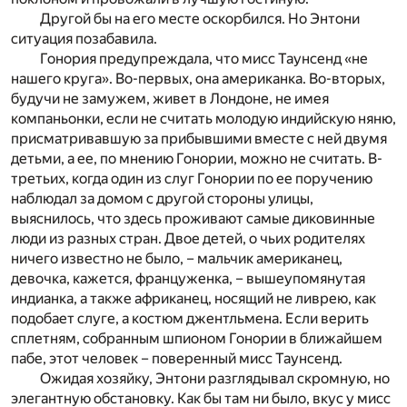
Другой бы на его месте оскорбился. Но Энтони
ситуация позабавила.
Гонория предупреждала, что мисс Таунсенд «не
нашего круга». Во-первых, она американка. Во-вторых,
будучи не замужем, живет в Лондоне, не имея
компаньонки, если не считать молодую индийскую няню,
присматривавшую за прибывшими вместе с ней двумя
детьми, а ее, по мнению Гонории, можно не считать. В-
третьих, когда один из слуг Гонории по ее поручению
наблюдал за домом с другой стороны улицы,
выяснилось, что здесь проживают самые диковинные
люди из разных стран. Двое детей, о чьих родителях
ничего известно не было, – мальчик американец,
девочка, кажется, француженка, – вышеупомянутая
индианка, а также африканец, носящий не ливрею, как
подобает слуге, а костюм джентльмена. Если верить
сплетням, собранным шпионом Гонории в ближайшем
пабе, этот человек – поверенный мисс Таунсенд.
Ожидая хозяйку, Энтони разглядывал скромную, но
элегантную обстановку. Как бы там ни было, вкус у мисс