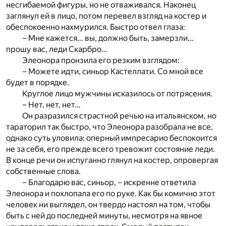
несгибаемой фигуры, но не отваживался. Наконец
заглянул ей в лицо, потом перевел взгляд на костер и
обеспокоенно нахмурился. Быстро отвел глаза:
– Мне кажется… вы, должно быть, замерзли…
прошу вас, леди Скарбро…
Элеонора пронзила его резким взглядом:
– Можете идти, синьор Кастеллати. Со мной все
будет в порядке.
Круглое лицо мужчины исказилось от потрясения.
– Нет, нет, нет…
Он разразился страстной речью на итальянском, но
тараторил так быстро, что Элеонора разобрала не все,
однако суть уловила: оперный импресарио беспокоится
не за себя, его прежде всего тревожит состояние леди.
В конце речи он испуганно глянул на костер, опровергая
собственные слова.
– Благодарю вас, синьор, – искренне ответила
Элеонора и похлопала его по руке. Как бы комично этот
человек ни выглядел, он твердо настоял на том, чтобы
быть с ней до последней минуты, несмотря на явное