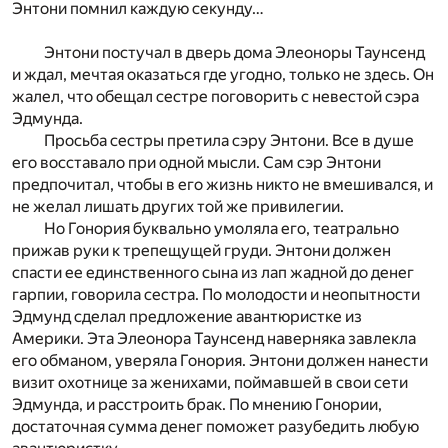
Энтони помнил каждую секунду…
Энтони постучал в дверь дома Элеоноры Таунсенд
и ждал, мечтая оказаться где угодно, только не здесь. Он
жалел, что обещал сестре поговорить с невестой сэра
Эдмунда.
Просьба сестры претила сэру Энтони. Все в душе
его восставало при одной мысли. Сам сэр Энтони
предпочитал, чтобы в его жизнь никто не вмешивался, и
не желал лишать других той же привилегии.
Но Гонория буквально умоляла его, театрально
прижав руки к трепещущей груди. Энтони должен
спасти ее единственного сына из лап жадной до денег
гарпии, говорила сестра. По молодости и неопытности
Эдмунд сделал предложение авантюристке из
Америки. Эта Элеонора Таунсенд наверняка завлекла
его обманом, уверяла Гонория. Энтони должен нанести
визит охотнице за женихами, поймавшей в свои сети
Эдмунда, и расстроить брак. По мнению Гонории,
достаточная сумма денег поможет разубедить любую