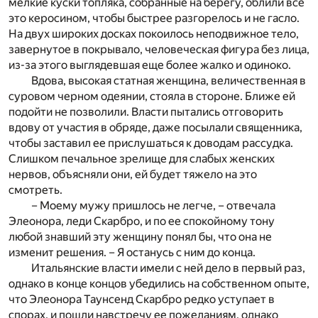
мелкие куски топляка, собранные на берегу, облили все
это керосином, чтобы быстрее разгорелось и не гасло.
На двух широких досках покоилось неподвижное тело,
завернутое в покрывало, человеческая фигура без лица,
из-за этого выглядевшая еще более жалко и одиноко.
Вдова, высокая статная женщина, величественная в
суровом черном одеянии, стояла в стороне. Ближе ей
подойти не позволили. Власти пытались отговорить
вдову от участия в обряде, даже посылали священника,
чтобы заставил ее прислушаться к доводам рассудка.
Слишком печальное зрелище для слабых женских
нервов, объясняли они, ей будет тяжело на это
смотреть.
– Моему мужу пришлось не легче, – отвечала
Элеонора, леди Скарбро, и по ее спокойному тону
любой знавший эту женщину понял бы, что она не
изменит решения. – Я останусь с ним до конца.
Итальянские власти имели с ней дело в первый раз,
однако в конце концов убедились на собственном опыте,
что Элеонора Таунсенд Скарбро редко уступает в
спорах, и пошли навстречу ее пожеланиям, однако