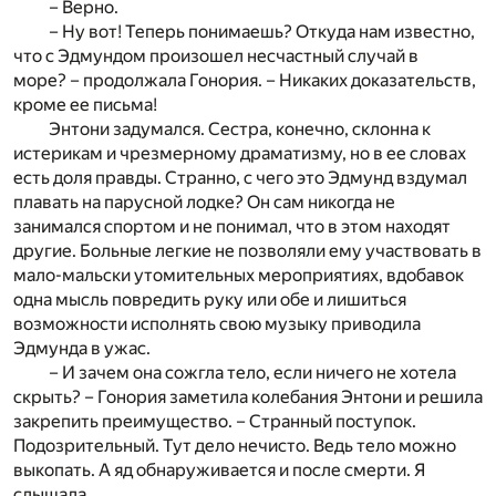
– Верно.
– Ну вот! Теперь понимаешь? Откуда нам известно,
что с Эдмундом произошел несчастный случай в
море? – продолжала Гонория. – Никаких доказательств,
кроме ее письма!
Энтони задумался. Сестра, конечно, склонна к
истерикам и чрезмерному драматизму, но в ее словах
есть доля правды. Странно, с чего это Эдмунд вздумал
плавать на парусной лодке? Он сам никогда не
занимался спортом и не понимал, что в этом находят
другие. Больные легкие не позволяли ему участвовать в
мало-мальски утомительных мероприятиях, вдобавок
одна мысль повредить руку или обе и лишиться
возможности исполнять свою музыку приводила
Эдмунда в ужас.
– И зачем она сожгла тело, если ничего не хотела
скрыть? – Гонория заметила колебания Энтони и решила
закрепить преимущество. – Странный поступок.
Подозрительный. Тут дело нечисто. Ведь тело можно
выкопать. А яд обнаруживается и после смерти. Я
слышала.