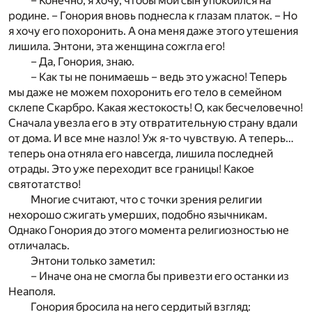
– Конечно, я хочу, чтобы мой сын упокоился на
родине. – Гонория вновь поднесла к глазам платок. – Но
я хочу его похоронить. А она меня даже этого утешения
лишила. Энтони, эта женщина сожгла его!
– Да, Гонория, знаю.
– Как ты не понимаешь – ведь это ужасно! Теперь
мы даже не можем похоронить его тело в семейном
склепе Скарбро. Какая жестокость! О, как бесчеловечно!
Сначала увезла его в эту отвратительную страну вдали
от дома. И все мне назло! Уж я-то чувствую. А теперь…
теперь она отняла его навсегда, лишила последней
отрады. Это уже переходит все границы! Какое
святотатство!
Многие считают, что с точки зрения религии
нехорошо сжигать умерших, подобно язычникам.
Однако Гонория до этого момента религиозностью не
отличалась.
Энтони только заметил:
– Иначе она не смогла бы привезти его останки из
Неаполя.
Гонория бросила на него сердитый взгляд: