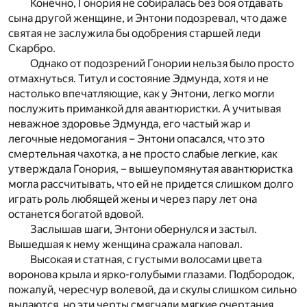
Конечно, Гонория не собиралась без боя отдавать
сына другой женщине, и Энтони подозревал, что даже
святая не заслужила бы одобрения старшей леди
Скарбро.
Однако от подозрений Гонории нельзя было просто
отмахнуться. Титул и состояние Эдмунда, хотя и не
настолько впечатляющие, как у Энтони, легко могли
послужить приманкой для авантюристки. А учитывая
неважное здоровье Эдмунда, его частый жар и
легочные недомогания – Энтони опасался, что это
смертельная чахотка, а не просто слабые легкие, как
утверждала Гонория, – вышеупомянутая авантюристка
могла рассчитывать, что ей не придется слишком долго
играть роль любящей жены и через пару лет она
останется богатой вдовой.
Заслышав шаги, Энтони обернулся и застыл.
Вышедшая к нему женщина сражала наповал.
Высокая и статная, с густыми волосами цвета
воронова крыла и ярко-голубыми глазами. Подбородок,
пожалуй, чересчур волевой, да и скулы слишком сильно
выдаются, но эти черты смягчали мягкие очертания