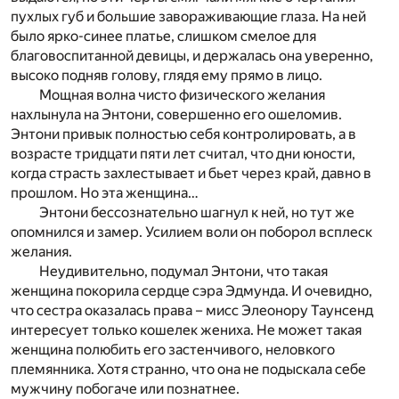
пухлых губ и большие завораживающие глаза. На ней
было ярко-синее платье, слишком смелое для
благовоспитанной девицы, и держалась она уверенно,
высоко подняв голову, глядя ему прямо в лицо.
Мощная волна чисто физического желания
нахлынула на Энтони, совершенно его ошеломив.
Энтони привык полностью себя контролировать, а в
возрасте тридцати пяти лет считал, что дни юности,
когда страсть захлестывает и бьет через край, давно в
прошлом. Но эта женщина…
Энтони бессознательно шагнул к ней, но тут же
опомнился и замер. Усилием воли он поборол всплеск
желания.
Неудивительно, подумал Энтони, что такая
женщина покорила сердце сэра Эдмунда. И очевидно,
что сестра оказалась права – мисс Элеонору Таунсенд
интересует только кошелек жениха. Не может такая
женщина полюбить его застенчивого, неловкого
племянника. Хотя странно, что она не подыскала себе
мужчину побогаче или познатнее.