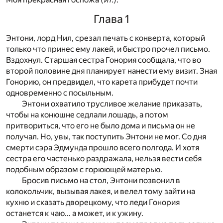
Глава 1
Энтони, лорд Нил, срезал печать с конверта, который
только что принес ему лакей, и быстро прочел письмо.
Вздохнул. Старшая сестра Гонория сообщала, что во
второй половине дня планирует нанести ему визит. Зная
Гонорию, он предвидел, что карета прибудет почти
одновременно с посыльным.
Энтони охватило трусливое желание приказать,
чтобы на конюшне седлали лошадь, а потом
притвориться, что его не было дома и письма он не
получал. Но, увы, так поступить Энтони не мог. Со дня
смерти сэра Эдмунда прошло всего полгода. И хотя
сестра его частенько раздражала, нельзя вести себя
подобным образом с горюющей матерью.
Бросив письмо на стол, Энтони позвонил в
колокольчик, вызывая лакея, и велел тому зайти на
кухню и сказать дворецкому, что леди Гонория
останется к чаю… а может, и к ужину.