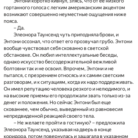
Энтони коротко кивнул, злясь, что от ее низкого
гортанного голоса с легким американским акцентом
возникают совершенно неуместные ощущения ниже
пояса.
– Да.
Элеонора Таунсенд чуть приподняла брови, и
Энтони осознал, что ответ его прозвучал грубо. Энтони
вообще чувствовал себя скованно в светской
обстановке. Он любил интеллектуальные беседы,
однако искусство бессодержательной вежливой
болтовни так и не освоил. Впрочем, Энтони и не
пытался, с презрением относясь и к самим светским
разговорам, и к ситуациям, когда их надо поддерживать.
Он имел репутацию человека резкого и нелюдимого, и
на высокие приемы его продолжали звать только из-за
денег и положения. Но сейчас Энтони был еще
скованнее, чем обычно, выведенный из равновесия
непредвиденной реакцией своего тела.
– Не желаете пройти в гостиную? – предложила
Элеонора Таунсенд, указывая на дверь в конце
коридора, потом повернулась и зашагала в указанном