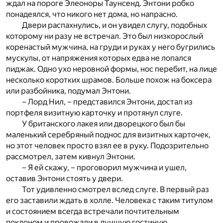
ждал на пороге Элеоноры Таунсенд. Энтони робко
понадеялся, что никого нет дома, но напрасно.
Двери распахнулись, и он увидел слугу, подобных
которому ни разу не встречал. Это был низкорослый
коренастый мужчина, на груди и руках у него бугрились
мускулы, от напряжения которых едва не лопался
пиджак. Одно ухо неровной формы, нос перебит, на лице
несколько коротких шрамов. Больше похож на боксера
или разбойника, подумал Энтони.
– Лорд Нил, – представился Энтони, достал из
портфеля визитную карточку и протянул слуге.
У британского лакея или дворецкого был бы
маленький серебряный поднос для визитных карточек,
но этот человек просто взял ее в руку. Подозрительно
рассмотрел, затем кивнул Энтони.
– Я ей скажу, – проговорил мужчина и ушел,
оставив Энтони стоять у двери.
Тот удивленно смотрел вслед слуге. В первый раз
его заставили ждать в холле. Человека с таким титулом
и состоянием всегда встречали почтительным
поклоном и провожали в лучшую гостиную.