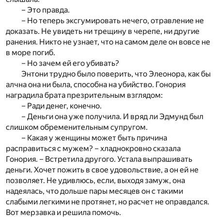
– Это правда.
– Но теперь эксгумировать нечего, отравление не
доказать. Не увидеть ни трещину в черепе, ни другие
ранения. Никто не узнает, что на самом деле он вовсе не
в море погиб.
– Но зачем ей его убивать?
Энтони трудно было поверить, что Элеонора, как бы
алчна она ни была, способна на убийство. Гонория
наградила брата презрительным взглядом:
– Ради денег, конечно.
– Деньги она уже получила. И вряд ли Эдмунд был
слишком обременительным супругом.
– Какая у женщины может быть причина
расправиться с мужем? – хладнокровно сказала
Гонория. – Встретила другого. Устала выпрашивать
деньги. Хочет пожить в свое удовольствие, а он ей не
позволяет. Не удивлюсь, если, выходя замуж, она
надеялась, что дольше пары месяцев он с такими
слабыми легкими не протянет, но расчет не оправдался.
Вот мерзавка и решила помочь.