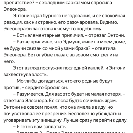
препятствие? – с холодным сарказмом спросила
Элеонора.
Энтони ждал бурного негодования, и ее спокойная
реакция, как ни странно, его разочаровала. Видимо,
Элеонора была готова к чему-то подобному.
– Есть элементарные приличия, – отрезал Энтони.
– Разве прилично, что Эдмунд живет в моем доме,
не будучи связан со мной узами брака? – ответила
Элеонора. Ее голубые глаза с вызовом смотрели на
него.
Этот взгляд послужил последней каплей, и Энтони
захлестнула злость.
– Могли бы догадаться, что его родные будут
против, – сердито бросил он.
– Разумеется. Для вас это будет немалая потеря, –
ответила Элеонора. Ее слова будто сочились ядом.
Энтони не совсем понял, что она имела в виду, но
почувствовал ее презрение. Бесполезно убеждать и
уговаривать эту женщину. Лучше сразу перейти к делу.
– Я готов вам заплатить.