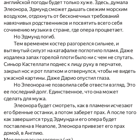
английской погоды будет только хуже. Здесь, думала
Элеонора, Эдмунд сможет дышать свежим морским
воздухом, отдохнуть от бесконечных требований
навязчивых родственников и посвятить всего себя
сочинению музыки в стране, где опера процветает.
Но Эдмунд погиб.
Тем временем костер разгорелся сильнее, и
вытянутый силуэт на катафалке поглотило пламя. Даже
издалека запах горелой плоти было ни с чем не спутать.
Синьор Кастеллати поднес к лицу руку в перчатке,
закрыл нос и рот платком и отвернулся, чтобы не видеть
ужасной картины. Даже Дарио опустил глаза.
Но Элеонора не позволила себе отвести взгляд. Это
ее последний долг. Единственное, что она может
сделать для мужа.
Элеонора будет смотреть, как в пламени исчезают
его бренные останки, а потом заберет прах. А после того
как завершится труд Эдмунда и его опера будет
поставлена в Неаполе, Элеонора привезет его прах
домой, в Англию.
Моя прекрасная госпожа (
ит.
).