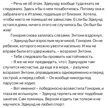
– Речь не об этом. Эдмунду вообще туда ехать не
следовало. Здесь я бы о нем позаботилась. Потому она и
забрала его в Италию, подальше от близких. Хотела,
чтобы никто не помешал ее замыслам. Если бы Эдмунд
остался дома, ничего этого не случилось бы. Он был бы
жив!
Гонория снова залилась слезами. Энтони вздохнул.
– Эдмунд был взрослым мужчиной, Гонория. Он не
ребенок, которого можно увезти насильно. И мы не
вправе были его удерживать, – возразил Энтони.
– Тебе следовало бы проявить настойчивость.
– Я же не мог предвидеть, что с Эдмундом там
случится несчастье, да еще и в море, – разумно
возразил Энтони, оправдываясь одновременно и перед
сестрой, и перед собой. – Он вообще никогда под
парусом не ходил.
– Вот именно! – победоносно возвестила Гонория, и
глаза ее вспыхнули. – Эдмунд терпеть не мог подобные
занятия. Сам помнишь. Верхом ездить так толком и не
научился. Эдмунд не любил спорт.