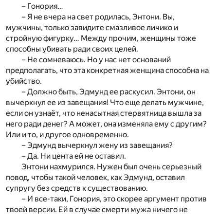
– Гонория…
– Я не вчера на свет родилась, Энтони. Вы,
мужчины, только завидите смазливое личико и
стройную фигурку… Между прочим, женщины тоже
способны убивать ради своих целей.
– Не сомневаюсь. Но у нас нет оснований
предполагать, что эта конкретная женщина способна на
убийство.
– Должно быть, Эдмунд ее раскусил. Энтони, он
вычеркнул ее из завещания! Что еще делать мужчине,
если он узнаёт, что ненасытная стервятница вышла за
него ради денег? А может, она изменяла ему с другим?
Или и то, и другое одновременно.
– Эдмунд вычеркнул жену из завещания?
– Да. Ни цента ей не оставил.
Энтони нахмурился. Нужен был очень серьезный
повод, чтобы такой человек, как Эдмунд, оставил
супругу без средств к существованию.
– И все-таки, Гонория, это скорее аргумент против
твоей версии. Ей в случае смерти мужа ничего не