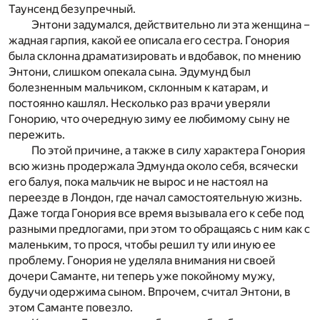
Таунсенд безупречный.
Энтони задумался, действительно ли эта женщина –
жадная гарпия, какой ее описала его сестра. Гонория
была склонна драматизировать и вдобавок, по мнению
Энтони, слишком опекала сына. Эдумунд был
болезненным мальчиком, склонным к катарам, и
постоянно кашлял. Несколько раз врачи уверяли
Гонорию, что очередную зиму ее любимому сыну не
пережить.
По этой причине, а также в силу характера Гонория
всю жизнь продержала Эдмунда около себя, всячески
его балуя, пока мальчик не вырос и не настоял на
переезде в Лондон, где начал самостоятельную жизнь.
Даже тогда Гонория все время вызывала его к себе под
разными предлогами, при этом то обращаясь с ним как с
маленьким, то прося, чтобы решил ту или иную ее
проблему. Гонория не уделяла внимания ни своей
дочери Саманте, ни теперь уже покойному мужу,
будучи одержима сыном. Впрочем, считал Энтони, в
этом Саманте повезло.