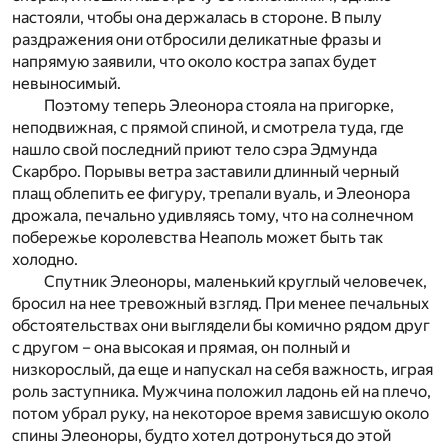
настояли, чтобы она держалась в стороне. В пылу
раздражения они отбросили деликатные фразы и
напрямую заявили, что около костра запах будет
невыносимый.
Поэтому теперь Элеонора стояла на пригорке,
неподвижная, с прямой спиной, и смотрела туда, где
нашло свой последний приют тело сэра Эдмунда
Скарбро. Порывы ветра заставили длинный черный
плащ облепить ее фигуру, трепали вуаль, и Элеонора
дрожала, печально удивляясь тому, что на солнечном
побережье королевства Неаполь может быть так
холодно.
Спутник Элеоноры, маленький круглый человечек,
бросил на нее тревожный взгляд. При менее печальных
обстоятельствах они выглядели бы комично рядом друг
с другом – она высокая и прямая, он полный и
низкорослый, да еще и напускал на себя важность, играя
роль заступника. Мужчина положил ладонь ей на плечо,
потом убрал руку, на некоторое время зависшую около
спины Элеоноры, будто хотел дотронуться до этой