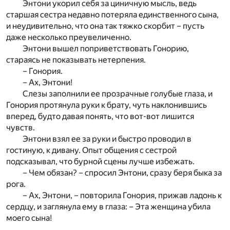
Энтони укорил себя за циничную мысль, ведь
старшая сестра недавно потеряла единственного сына,
и неудивительно, что она так тяжко скорбит – пусть
даже несколько преувеличенно.
Энтони вышел поприветствовать Гонорию,
стараясь не показывать нетерпения.
– Гонория.
– Ах, Энтони!
Слезы заполнили ее прозрачные голубые глаза, и
Гонория протянула руки к брату, чуть наклонившись
вперед, будто давая понять, что вот-вот лишится
чувств.
Энтони взял ее за руки и быстро проводил в
гостиную, к дивану. Опыт общения с сестрой
подсказывал, что бурной сцены лучше избежать.
– Чем обязан? – спросил Энтони, сразу беря быка за
рога.
– Ах, Энтони, – повторила Гонория, прижав ладонь к
сердцу, и заглянула ему в глаза: – Эта женщина убила
моего сына!