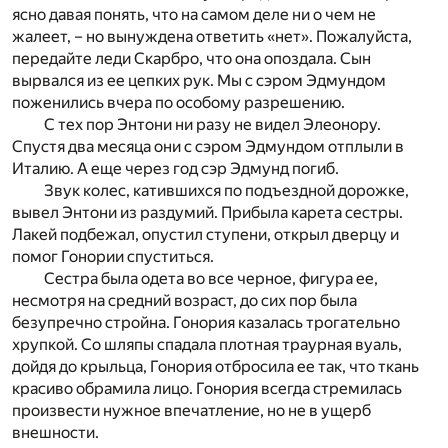
ясно давая понять, что на самом деле ни о чем не
жалеет, – но вынуждена ответить «нет». Пожалуйста,
передайте леди Скарбро, что она опоздала. Сын
вырвался из ее цепких рук. Мы с сэром Эдмундом
поженились вчера по особому разрешению.
С тех пор Энтони ни разу не видел Элеонору.
Спустя два месяца они с сэром Эдмундом отплыли в
Италию. А еще через год сэр Эдмунд погиб.
Звук колес, катившихся по подъездной дорожке,
вывел Энтони из раздумий. Прибыла карета сестры.
Лакей подбежал, опустил ступени, открыл дверцу и
помог Гонории спуститься.
Сестра была одета во все черное, фигура ее,
несмотря на средний возраст, до сих пор была
безупречно стройна. Гонория казалась трогательно
хрупкой. Со шляпы спадала плотная траурная вуаль,
дойдя до крыльца, Гонория отбросила ее так, что ткань
красиво обрамила лицо. Гонория всегда стремилась
произвести нужное впечатление, но не в ущерб
внешности.