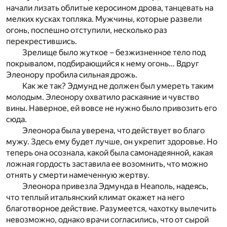
начали лизать облитые керосином дрова, танцевать на
мелких кусках топляка. Мужчины, которые развели
огонь, поспешно отступили, несколько раз
перекрестившись.
Зрелище было жуткое – безжизненное тело под
покрывалом, подбирающийся к нему огонь… Вдруг
Элеонору пробила сильная дрожь.
Как же так? Эдмунд не должен был умереть таким
молодым. Элеонору охватило раскаяние и чувство
вины. Наверное, ей вовсе не нужно было привозить его
сюда.
Элеонора была уверена, что действует во благо
мужу. Здесь ему будет лучше, он укрепит здоровье. Но
теперь она осознала, какой была самонадеянной, какая
ложная гордость заставила ее возомнить, что можно
отнять у смерти намеченную жертву.
Элеонора привезла Эдмунда в Неаполь, надеясь,
что теплый итальянский климат окажет на него
благотворное действие. Разумеется, чахотку вылечить
невозможно, однако врачи согласились, что от сырой