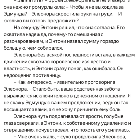
– Заплатить? – Брови Элеоноры взлетели вверх, и
она нежно промурлыкала: – Чтобы я не выходила за
Эдмунда? – Элеонора скрестила руки на груди. – И
сколько вы готовы предложить?
На секунду Энтони решил, что она согласна. Его
охватила надежда, почему-то смешанная с
разочарованием, и Энтони назвал сумму гораздо
бóльшую, чем собирался.
Элеонора без всякой поспешности встала, в каждом
движении сквозило королевское изящество и
властность, и Энтони сразу понял, как ошибался. Он
недооценил противницу.
– Как интересно, – язвительно проговорила
Элеонора. – Стало быть, ваша родственная забота
выражается исключительно в денежном отношении. Я
не скажу Эдмунду о вашем предложении, ведь он так
восхищается вами, а я не хочу причинять ему боль.
Элеонора чуть подрагивала от ярости, голубые
глаза сверкали, а Энтони, к собственному удивлению и
отвращению, почувствовал, что похоть его усилилась.
– Мне очень жаль, – сухо продолжила Элеонора,