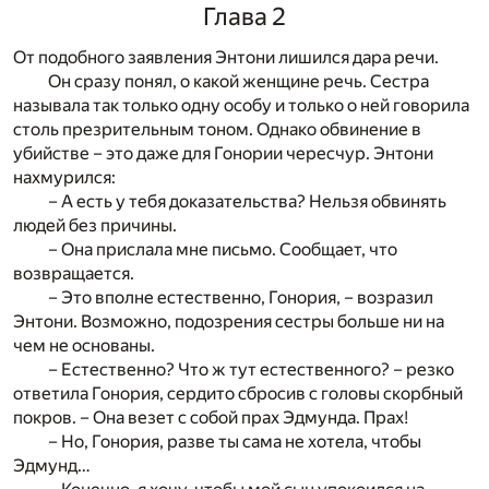
Глава 2
От подобного заявления Энтони лишился дара речи.
Он сразу понял, о какой женщине речь. Сестра
называла так только одну особу и только о ней говорила
столь презрительным тоном. Однако обвинение в
убийстве – это даже для Гонории чересчур. Энтони
нахмурился:
– А есть у тебя доказательства? Нельзя обвинять
людей без причины.
– Она прислала мне письмо. Сообщает, что
возвращается.
– Это вполне естественно, Гонория, – возразил
Энтони. Возможно, подозрения сестры больше ни на
чем не основаны.
– Естественно? Что ж тут естественного? – резко
ответила Гонория, сердито сбросив с головы скорбный
покров. – Она везет с собой прах Эдмунда. Прах!
– Но, Гонория, разве ты сама не хотела, чтобы
Эдмунд…