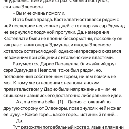
неудовольствие и даже страх. Смелый поступок,
считала Элеонора.
– Вы мне очень помогли.
И это была правда. Кастеллати оставался рядом с
ней последние несколько дней, с тех пор как сэр Эдмунд
не вернулся с лодочной прогулки. Да, намерения
Кастеллати были не вполне бескорыстны, поскольку он
как раз ставил оперу Эдмунда, и иногда Элеоноре
хотелось остаться одной, однако импресарио оказался
незаменим при общении с итальянскими властями.
Разумеется, Дарио Параделла, ближайший друг
сэра Эдмунда в Неаполе, тоже был рядом, но,
поглощенный собственным горем, ничем помочь не
мог. К тому же отношения с неаполитанским
правительством у Дарио были напряженные – им не
слишком нравились его достаточно либеральные идеи.
– Ах, ma donna bella…
[1]
– Дарио, стоявший по
другую сторону от Элеоноры, повернулся к ней и сжал
ее руку. – Какое горе… какое горе… истинный гений…
– Да.
Тут разожгли погребальный костер, языки пламени