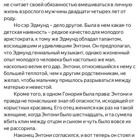
не считает своей обязанностью вмешиваться в личную
жизнь взрослого мужчины двадцати четырех лет от
роду.
Но сэр Эдмунд – дело другое. Была в нем какая-то
детская наивность – редкое качество для молодого
аристократа, к тому же Эдмунд обладал талантом,
восхищавшим и удивлявшим Энтони. Он предполагал,
что Эдмунд гениальный музыкант, однако жизненный
опыт молодого человека был настолько же мал,
насколько велик его дар. Энтони, относившийся к нему с
большей теплотой, чем к другим родственникам, не
желал, чтобы мальчику пришлось разрываться между
матерью и невестой.
Кроме того, в одном Гонория была права: Энтони и
правда не понаслышке знал об опасности, исходящей от
корыстных красавиц. Его отец женился как раз на такой
женщине, когда Энтони было шестнадцать, и та сумела
вбить клин между отцом и сыном и чуть было вовсе их
не рассорила.
Наконец Энтони согласился, и вот теперь он стоял и