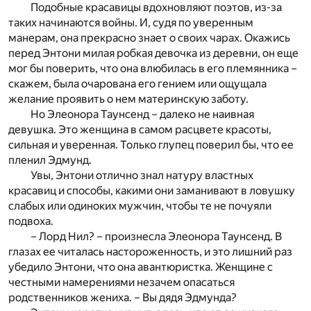
Подобные красавицы вдохновляют поэтов, из-за
таких начинаются войны. И, судя по уверенным
манерам, она прекрасно знает о своих чарах. Окажись
перед Энтони милая робкая девочка из деревни, он еще
мог бы поверить, что она влюбилась в его племянника –
скажем, была очарована его гением или ощущала
желание проявить о нем материнскую заботу.
Но Элеонора Таунсенд – далеко не наивная
девушка. Это женщина в самом расцвете красоты,
сильная и уверенная. Только глупец поверил бы, что ее
пленил Эдмунд.
Увы, Энтони отлично знал натуру властных
красавиц и способы, какими они заманивают в ловушку
слабых или одиноких мужчин, чтобы те не почуяли
подвоха.
– Лорд Нил? – произнесла Элеонора Таунсенд. В
глазах ее читалась настороженность, и это лишний раз
убедило Энтони, что она авантюристка. Женщине с
честными намерениями незачем опасаться
родственников жениха. – Вы дядя Эдмунда?