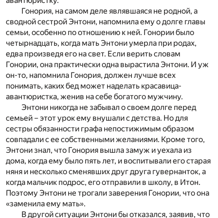
авантюристку.
Гонория, на самом деле являвшаяся не родной, а
сводной сестрой Энтони, напомнила ему о долге главы
семьи, особенно по отношению к ней. Гонории было
четырнадцать, когда мать Энтони умерла при родах,
едва произведя его на свет. Если верить словам
Гонории, она практически одна вырастила Энтони. И уж
он-то, напомнила Гонория, должен лучше всех
понимать, каких бед может наделать красавица-
авантюристка, женив на себе богатого мужчину.
Энтони никогда не забывал о своем долге перед
семьей – этот урок ему внушали с детства. Но для
сестры обязанности графа непостижимым образом
совпадали с ее собственными желаниями. Кроме того,
Энтони знал, что Гонория вышла замуж и уехала из
дома, когда ему было пять лет, и воспитывали его старая
няня и несколько сменявших друг друга гувернанток, а
когда мальчик подрос, его отправили в школу, в Итон.
Поэтому Энтони не трогали заверения Гонории, что она
«заменила ему мать».
В другой ситуации Энтони бы отказался, заявив, что