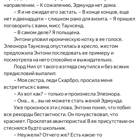
направлении. – К сожалению, Эдмунда нет дома.
– Я и не ожидал его застать. – В конце концов, еще
нет и двенадцати – слишком рано для визита. – Я пришел
поговорить с вами, мисс Таунсенд.
– В самом деле? Я польщена.
Энтони уловил ироническую нотку в ее голосе.
Элеонора Таунсенд опустилась в кресло, жестом
предложила Энтони последовать ее примеру и
посмотрела на него спокойно и выжидательно.
Лорд Нил от такого взгляда смутился и без всяких
предисловий выпалил:
– Моя сестра, леди Скарбро, просила меня
встретиться с вами.
– Ах вот как? – только и произнесла Элеонора.
– Она… я… вы не можете стать женой Эдмунда.
Уже произнося эти слова, Энтони понял, что побил
все рекорды бестактности. Он почувствовал, что
краснеет. Проклятая авантюристка! В ее присутствии он
стеснялся будто школьник.
– Неужели? Отчего же? Есть какое-то