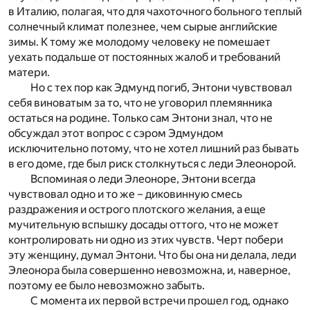
в Италию, полагая, что для чахоточного больного теплый
солнечный климат полезнее, чем сырые английские
зимы. К тому же молодому человеку не помешает
уехать подальше от постоянных жалоб и требований
матери.
Но с тех пор как Эдмунд погиб, Энтони чувствовал
себя виноватым за то, что не уговорил племянника
остаться на родине. Только сам Энтони знал, что не
обсуждал этот вопрос с сэром Эдмундом
исключительно потому, что не хотел лишний раз бывать
в его доме, где был риск столкнуться с леди Элеонорой.
Вспоминая о леди Элеоноре, Энтони всегда
чувствовал одно и то же – диковинную смесь
раздражения и острого плотского желания, а еще
мучительную вспышку досады оттого, что не может
контролировать ни одно из этих чувств. Черт побери
эту женщину, думал Энтони. Что бы она ни делала, леди
Элеонора была совершенно невозможна, и, наверное,
поэтому ее было невозможно забыть.
С момента их первой встречи прошел год, однако