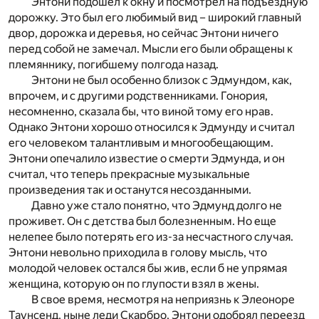
Энтони подошел к окну и посмотрел на подъездную
дорожку. Это был его любимый вид – широкий главный
двор, дорожка и деревья, но сейчас Энтони ничего
перед собой не замечал. Мысли его были обращены к
племяннику, погибшему полгода назад.
Энтони не был особенно близок с Эдмундом, как,
впрочем, и с другими родственниками. Гонория,
несомненно, сказала бы, что виной тому его нрав.
Однако Энтони хорошо относился к Эдмунду и считал
его человеком талантливым и многообещающим.
Энтони опечалило известие о смерти Эдмунда, и он
считал, что теперь прекрасные музыкальные
произведения так и останутся несозданными.
Давно уже стало понятно, что Эдмунд долго не
проживет. Он с детства был болезненным. Но еще
нелепее было потерять его из-за несчастного случая.
Энтони невольно приходила в голову мысль, что
молодой человек остался бы жив, если б не упрямая
женщина, которую он по глупости взял в жены.
В свое время, несмотря на неприязнь к Элеоноре
Таунсенд, ныне леди Скарбро, Энтони одобрял переезд