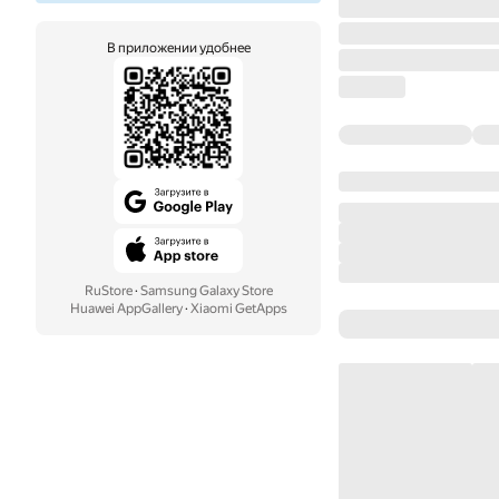
В приложении удобнее
RuStore
·
Samsung Galaxy Store
Huawei AppGallery
·
Xiaomi GetApps