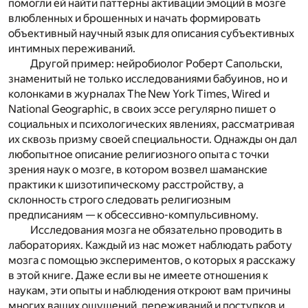
помогли ей найти паттерны активации эмоций в мозге
влюбленных и брошенных и начать формировать
объективный научный язык для описания субъективных
интимных переживаний.
Другой пример: нейробиолог Роберт Сапольски,
знаменитый не только исследованиями бабуинов, но и
колонками в журналах
The New York Times, Wired
и
National Geographic
, в своих эссе регулярно пишет о
социальных и психологических явлениях, рассматривая
их сквозь призму своей специальности. Однажды он дал
любопытное описание религиозного опыта с точки
зрения наук о мозге, в котором возвел шаманские
практики к шизотипическому расстройству, а
склонность строго следовать религиозным
предписаниям — к обсессивно-компульсивному.
Исследования мозга не обязательно проводить в
лабораториях. Каждый из нас может наблюдать работу
мозга с помощью экспериментов, о которых я расскажу
в этой книге. Даже если вы не имеете отношения к
наукам, эти опыты и наблюдения откроют вам причины
многих ваших ощущений, переживаний и поступков и