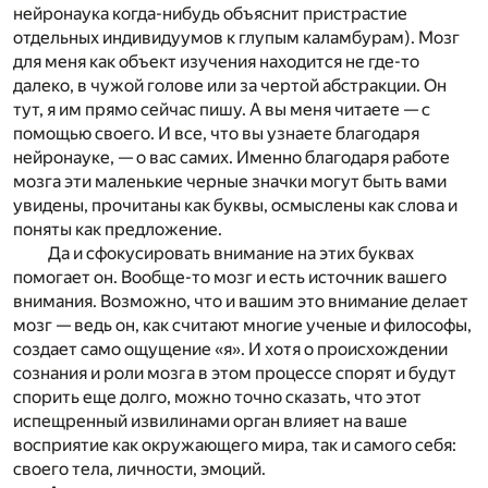
нейронаука когда-нибудь объяснит пристрастие
отдельных индивидуумов к глупым каламбурам). Мозг
для меня как объект изучения находится не где-то
далеко, в чужой голове или за чертой абстракции. Он
тут, я им прямо сейчас пишу. А вы меня читаете — с
помощью своего. И все, что вы узнаете благодаря
нейронауке, — о вас самих. Именно благодаря работе
мозга эти маленькие черные значки могут быть вами
увидены, прочитаны как буквы, осмыслены как слова и
поняты как предложение.
Да и сфокусировать внимание на этих буквах
помогает он. Вообще-то мозг и есть источник вашего
внимания. Возможно, что и вашим это внимание делает
мозг — ведь он, как считают многие ученые и философы,
создает само ощущение «я». И хотя о происхождении
сознания и роли мозга в этом процессе спорят и будут
спорить еще долго, можно точно сказать, что этот
испещренный извилинами орган влияет на ваше
восприятие как окружающего мира, так и самого себя:
своего тела, личности, эмоций.