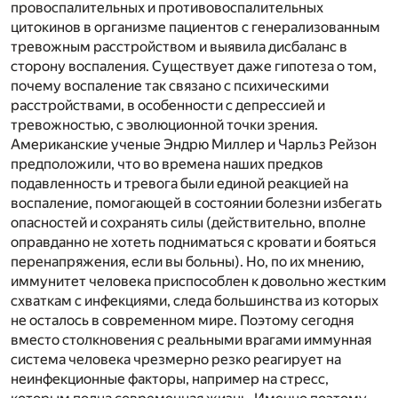
провоспалительных и противовоспалительных
цитокинов в организме пациентов с генерализованным
тревожным расстройством и выявила дисбаланс в
сторону воспаления. Существует даже гипотеза о том,
почему воспаление так связано с психическими
расстройствами, в особенности с депрессией и
тревожностью, с эволюционной точки зрения.
Американские ученые Эндрю Миллер и Чарльз Рейзон
предположили, что во времена наших предков
подавленность и тревога были единой реакцией на
воспаление, помогающей в состоянии болезни избегать
опасностей и сохранять силы (действительно, вполне
оправданно не хотеть подниматься с кровати и бояться
перенапряжения, если вы больны). Но, по их мнению,
иммунитет человека приспособлен к довольно жестким
схваткам с инфекциями, следа большинства из которых
не осталось в современном мире. Поэтому сегодня
вместо столкновения с реальными врагами иммунная
система человека чрезмерно резко реагирует на
неинфекционные факторы, например на стресс,