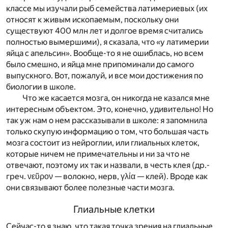
классе мы изучали рыб семейства латимериевых (их
относят к живым ископаемым, поскольку они
существуют 400 млн лет и долгое время считались
полностью вымершими), я сказала, что «у латимерии
яйца с апельсин». Вообще-то я не ошиблась, но всем
было смешно, и яйца мне припоминали до самого
выпускного. Вот, пожалуй, и все мои достижения по
биологии в школе.
Что же касается мозга, он никогда не казался мне
интересным объектом. Это, конечно, удивительно! Но
так уж нам о нем рассказывали в школе: я запомнила
только скупую информацию о том, что большая часть
мозга состоит из нейроглии, или глиальных клеток,
которые ничем не примечательны и ни за что не
отвечают, поэтому их так и назвали, в честь клея (др.-
греч.
νεῦρον
— волокно, нерв,
γλία
— клей). Вроде как
они связывают более полезные части мозга.
Глиальные клетки
Сейчас-то я знаю, что такая точка зрения на глиальные