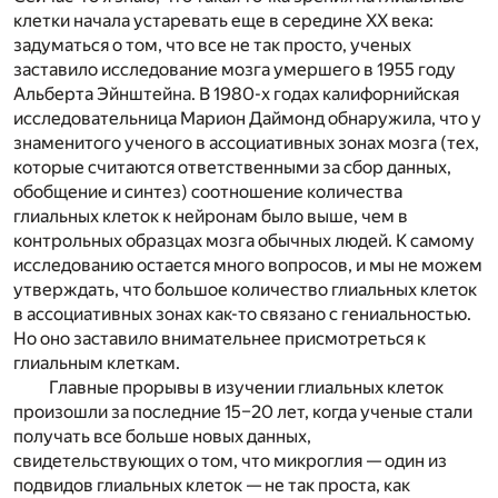
клетки начала устаревать еще в середине ХХ века:
задуматься о том, что все не так просто, ученых
заставило исследование мозга умершего в 1955 году
Альберта Эйнштейна. В 1980-х годах калифорнийская
исследовательница Марион Даймонд обнаружила, что у
знаменитого ученого в ассоциативных зонах мозга (тех,
которые считаются ответственными за сбор данных,
обобщение и синтез) соотношение количества
глиальных клеток к нейронам было выше, чем в
контрольных образцах мозга обычных людей. К самому
исследованию остается много вопросов, и мы не можем
утверждать, что большое количество глиальных клеток
в ассоциативных зонах как-то связано с гениальностью.
Но оно заставило внимательнее присмотреться к
глиальным клеткам.
Главные прорывы в изучении глиальных клеток
произошли за последние 15–20 лет, когда ученые стали
получать все больше новых данных,
свидетельствующих о том, что
микроглия
— один из
подвидов глиальных клеток — не так проста, как