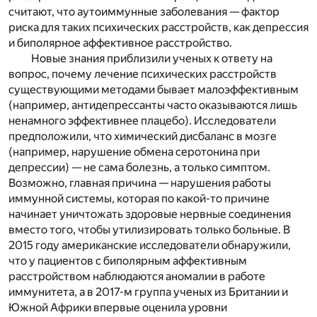
считают, что аутоиммунные заболевания — фактор
риска для таких психических расстройств, как депрессия
и биполярное аффективное расстройство.
Новые знания приблизили ученых к ответу на
вопрос, почему лечение психических расстройств
существующими методами бывает малоэффективным
(например, антидепрессанты часто оказываются лишь
ненамного эффективнее плацебо). Исследователи
предположили, что химический дисбаланс в мозге
(например, нарушение обмена серотонина при
депрессии) — не сама болезнь, а только симптом.
Возможно, главная причина — нарушения работы
иммунной системы, которая по какой-то причине
начинает уничтожать здоровые нервные соединения
вместо того, чтобы утилизировать только больные. В
2015 году американские исследователи обнаружили,
что у пациентов с биполярным аффективным
расстройством наблюдаются аномалии в работе
иммунитета, а в 2017-м группа ученых из Британии и
Южной Африки впервые оценила уровни