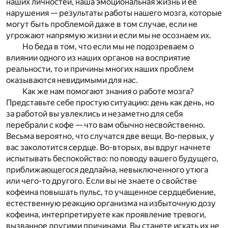
наших личностей, наша эмоциональная жизнь и ее
нарушения — результаты работы нашего мозга, которые
могут быть проблемой даже в том случае, если не
угрожают напрямую жизни и если мы не осознаем их.
Но беда в том, что если мы не подозреваем о
влиянии одного из наших органов на восприятие
реальности, то и причины многих наших проблем
оказываются невидимыми для нас.
Как же нам помогают знания о работе мозга?
Представьте себе простую ситуацию: день как день, но
за работой вы увлеклись и незаметно для себя
перебрали с кофе — что вам обычно несвойственно.
Весьма вероятно, что случатся две вещи. Во-первых, у
вас заколотится сердце. Во-вторых, вы вдруг начнете
испытывать беспокойство: по поводу вашего будущего,
приближающегося дедлайна, невыключенного утюга
или чего-то другого. Если вы не знаете о свойстве
кофеина повышать пульс, то учащенное сердцебиение,
естественную реакцию организма на избыточную дозу
кофеина, интерпретируете как проявление тревоги,
вызванное другими причинами. Вы станете искать их не