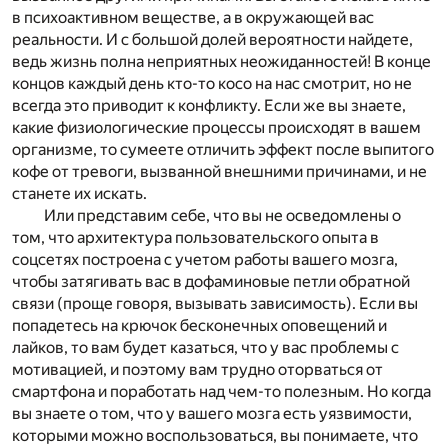
в психоактивном веществе, а в окружающей вас
реальности. И с большой долей вероятности найдете,
ведь жизнь полна неприятных неожиданностей! В конце
концов каждый день кто-то косо на нас смотрит, но не
всегда это приводит к конфликту. Если же вы знаете,
какие физиологические процессы происходят в вашем
организме, то сумеете отличить эффект после выпитого
кофе от тревоги, вызванной внешними причинами, и не
станете их искать.
Или представим себе, что вы не осведомлены о
том, что архитектура пользовательского опыта в
соцсетях построена с учетом работы вашего мозга,
чтобы затягивать вас в дофаминовые петли обратной
связи (проще говоря, вызывать зависимость). Если вы
попадетесь на крючок бесконечных оповещений и
лайков, то вам будет казаться, что у вас проблемы с
мотивацией, и поэтому вам трудно оторваться от
смартфона и поработать над чем-то полезным. Но когда
вы знаете о том, что у вашего мозга есть уязвимости,
которыми можно воспользоваться, вы понимаете, что