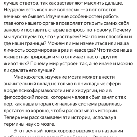
лучше ответов, так как заставляют мыслить дальше.
Недаром есть «вечные вопросы» — а вот ответов
вечных не бывает. Изучение особенностей работы
главного нашего органа позволяет открыть самих себя
заново и поставить старые вопросы по-новому. Почему
мы чувствуем то, что чувствуем? На что мы способны и
где наши границы? Можем ли мы измениться или наша
личность сформирована раз и навсегда? Что такое наша
«животная природа» и что отличает нас от других
животных? Почему мир устроен так, а не иначе и можно
ли сделать его лучше?
Мне кажется, изучение мозга может внести
значительный вклад не только в прикладные сферы
вроде психофармакологии или хирургии, но и в
философский поиск, которым человек был занят с тех
пор, как наша вторая сигнальная система развилась
достаточно хорошо, чтобы рассказывать истории.
Теперь мы рассказываем эти истории, используя
термины наук о мозге.
Этот вечный поиск хорошо выражен в названии