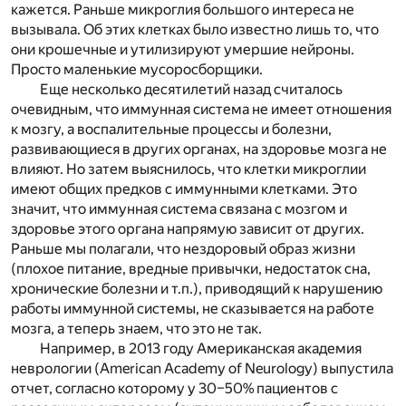
кажется. Раньше микроглия большого интереса не
вызывала. Об этих клетках было известно лишь то, что
они крошечные и утилизируют умершие нейроны.
Просто маленькие мусоросборщики.
Еще несколько десятилетий назад считалось
очевидным, что иммунная система не имеет отношения
к мозгу, а воспалительные процессы и болезни,
развивающиеся в других органах, на здоровье мозга не
влияют. Но затем выяснилось, что клетки микроглии
имеют общих предков с иммунными клетками. Это
значит, что иммунная система связана с мозгом и
здоровье этого органа напрямую зависит от других.
Раньше мы полагали, что нездоровый образ жизни
(плохое питание, вредные привычки, недостаток сна,
хронические болезни и т.п.), приводящий к нарушению
работы иммунной системы, не сказывается на работе
мозга, а теперь знаем, что это не так.
Например, в 2013 году Американская академия
неврологии (American Academy of Neurology) выпустила
отчет, согласно которому у 30–50% пациентов с