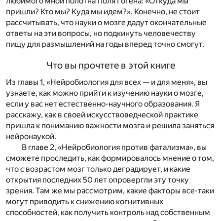
любимого мной полотна Поля Гогена: «Откуда мы
пришли? Кто мы? Куда мы идем?». Конечно, не стоит
рассчитывать, что науки о мозге дадут окончательные
ответы на эти вопросы, но подкинуть человечеству
пищу для размышлений на годы вперед точно смогут.
Что вы прочтете в этой книге
Из главы 1,
«Нейробиология для всех
—
и для меня»,
вы
узнаете, как можно прийти к изучению науки о мозге,
если у вас нет естественно-научного образования. Я
расскажу, как в своей искусствоведческой практике
пришла к пониманию важности мозга и решила заняться
нейронаукой.
В главе 2,
«Нейробиология против фатализма»
, вы
сможете проследить, как формировалось мнение о том,
что с возрастом мозг только деградирует, и какие
открытия последних 50 лет опровергли эту точку
зрения. Там же мы рассмотрим, какие факторы все-таки
могут приводить к снижению когнитивных
способностей, как получить контроль над собственным