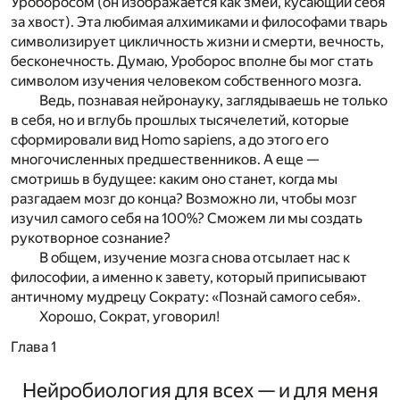
Уроборосом (он изображается как змей, кусающий себя
за хвост). Эта любимая алхимиками и философами тварь
символизирует цикличность жизни и смерти, вечность,
бесконечность. Думаю, Уроборос вполне бы мог стать
символом изучения человеком собственного мозга.
Ведь, познавая нейронауку, заглядываешь не только
в себя, но и вглубь прошлых тысячелетий, которые
сформировали вид Homo sapiens, а до этого его
многочисленных предшественников. А еще —
смотришь в будущее: каким оно станет, когда мы
разгадаем мозг до конца? Возможно ли, чтобы мозг
изучил самого себя на 100%? Сможем ли мы создать
рукотворное сознание?
В общем, изучение мозга снова отсылает нас к
философии, а именно к завету, который приписывают
античному мудрецу Сократу: «Познай самого себя».
Хорошо, Сократ, уговорил!
Глава 1
Нейробиология для всех — и для меня