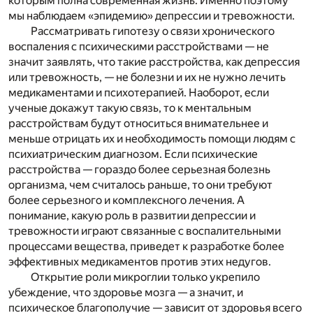
которым полна современная жизнь. Именно поэтому
мы наблюдаем «эпидемию» депрессии и тревожности.
Рассматривать гипотезу о связи хронического
воспаления с психическими расстройствами — не
значит заявлять, что такие расстройства, как депрессия
или тревожность, — не болезни и их не нужно лечить
медикаментами и психотерапией. Наоборот, если
ученые докажут такую связь, то к ментальным
расстройствам будут относиться внимательнее и
меньше отрицать их и необходимость помощи людям с
психиатрическим диагнозом. Если психические
расстройства — гораздо более серьезная болезнь
организма, чем считалось раньше, то они требуют
более серьезного и комплексного лечения. А
понимание, какую роль в развитии депрессии и
тревожности играют связанные с воспалительными
процессами вещества, приведет к разработке более
эффективных медикаментов против этих недугов.
Открытие роли микроглии только укрепило
убеждение, что здоровье мозга — а значит, и
психическое благополучие — зависит от здоровья всего