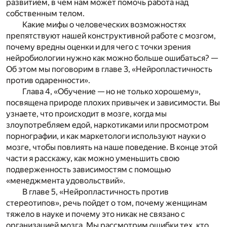
развитием, в чем нам может помочь работа над
собственным телом.
Какие мифы о человеческих возможностях
препятствуют нашей конструктивной работе с мозгом,
почему вредны оценки и для чего с точки зрения
нейробиологии нужно как можно больше ошибаться? —
Об этом мы поговорим в главе 3,
«Нейропластичность
против одаренности»
.
Глава 4,
«Обучение
—
но не только хорошему»
,
посвящена природе плохих привычек и зависимости. Вы
узнаете, что происходит в мозге, когда мы
злоупотребляем едой, наркотиками или просмотром
порнографии, и как маркетологи используют науки о
мозге, чтобы повлиять на наше поведение. В конце этой
части я расскажу, как можно уменьшить свою
подверженность зависимостям с помощью
«менеджмента удовольствий».
В главе 5,
«Нейропластичность против
стереотипов»
, речь пойдет о том, почему женщинам
тяжело в науке и почему это никак не связано с
организацией мозга. Мы рассмотрим ошибки тех, кто