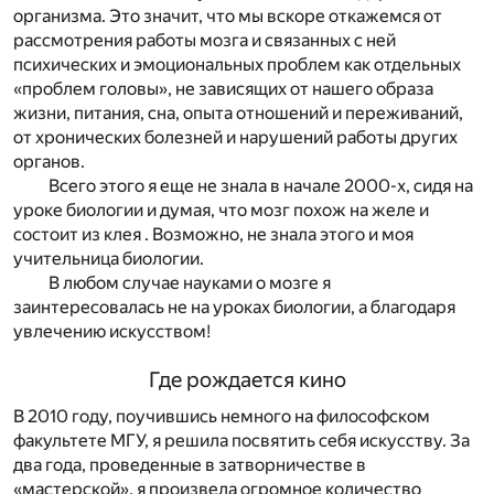
организма. Это значит, что мы вскоре откажемся от
рассмотрения работы мозга и связанных с ней
психических и эмоциональных проблем как отдельных
«проблем головы», не зависящих от нашего образа
жизни, питания, сна, опыта отношений и переживаний,
от хронических болезней и нарушений работы других
органов.
Всего этого я еще не знала в начале 2000-х, сидя на
уроке биологии и думая, что мозг похож на желе и
состоит из клея
. Возможно, не знала этого и моя
учительница биологии.
В любом случае науками о мозге я
заинтересовалась не на уроках биологии, а благодаря
увлечению искусством!
Где рождается кино
В 2010 году, поучившись немного на философском
факультете МГУ, я решила посвятить себя искусству. За
два года, проведенные в затворничестве в
«мастерской», я произвела огромное количество