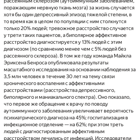
рассеянным склерозом (аутоиммунным заболеванием,
поражающим нервную ткань мозга) за жизнь случается
хотя бы один депрессивный эпизод тяжелой степени, в
то время как в целом по популяции с ним столкнутся
только 20% людей; тревожное расстройство случается
у трети таких пациентов, а биполярное аффективное
расстройство диагностируется у 13% людей с этим
диагнозом (по сравнению менее чем с 5% людей без
рассеянного склероза). В том же году команда Майкла
Эриксена Бенроса опубликовала результаты
масштабного исследования на основании наблюдения за
3,5 млн человек в течение 30 лет на тему связи
хронического воспаления с аффективными
расстройствами (расстройства депрессивного,
биполярного и маниакального спектра). Оно показало,
что первое же обращение к врачу по поводу
аутоиммунного заболевания увеличивает вероятность
психиатрического диагноза на 45%; госпитализация в
инфекционное отделение — на 62%; при этом треть
людей с диагностированным аффективным
расстройством лечились от инфекций. Исследователи