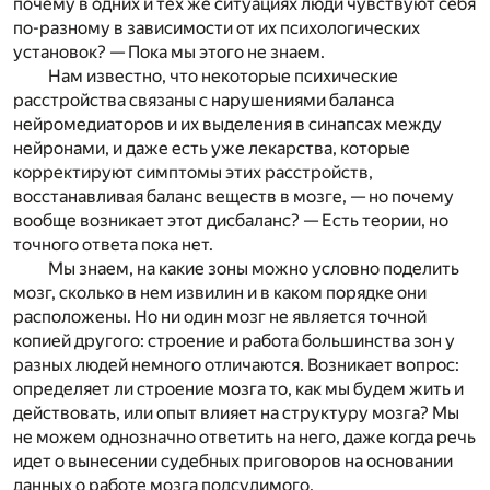
почему в одних и тех же ситуациях люди чувствуют себя
по-разному в зависимости от их психологических
установок? — Пока мы этого не знаем.
Нам известно, что некоторые психические
расстройства связаны с нарушениями баланса
нейромедиаторов и их выделения в синапсах между
нейронами, и даже есть уже лекарства, которые
корректируют симптомы этих расстройств,
восстанавливая баланс веществ в мозге, — но почему
вообще возникает этот дисбаланс? — Есть теории, но
точного ответа пока нет.
Мы знаем, на какие зоны можно условно поделить
мозг, сколько в нем извилин и в каком порядке они
расположены. Но ни один мозг не является точной
копией другого: строение и работа большинства зон у
разных людей немного отличаются. Возникает вопрос:
определяет ли строение мозга то, как мы будем жить и
действовать, или опыт влияет на структуру мозга? Мы
не можем однозначно ответить на него, даже когда речь
идет о вынесении судебных приговоров на основании
данных о работе мозга подсудимого.