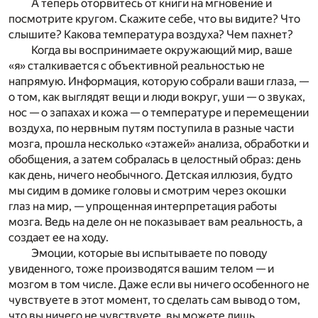
А теперь оторвитесь от книги на мгновение и
посмотрите кругом. Скажите себе, что вы видите? Что
слышите? Какова температура воздуха? Чем пахнет?
Когда вы воспринимаете окружающий мир, ваше
«я» сталкивается с объективной реальностью не
напрямую. Информация, которую собрали ваши глаза, —
о том, как выглядят вещи и люди вокруг, уши — о звуках,
нос — о запахах и кожа — о температуре и перемещении
воздуха, по нервным путям поступила в разные части
мозга, прошла несколько «этажей» анализа, обработки и
обобщения, а затем собралась в целостный образ: день
как день, ничего необычного. Детская иллюзия, будто
мы сидим в домике головы и смотрим через окошки
глаз на мир, — упрощенная интерпретация работы
мозга. Ведь на деле он не показывает вам реальность, а
создает ее на ходу.
Эмоции, которые вы испытываете по поводу
увиденного, тоже производятся вашим телом — и
мозгом в том числе. Даже если вы ничего особенного не
чувствуете в этот момент, то сделать сам вывод о том,
что вы ничего не чувствуете, вы можете лишь