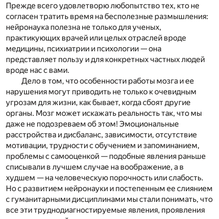
Прежде всего удовлетворю любопытство тех, кто не
согласен тратить время на бесполезные размышления:
нейронаука полезна не только для ученых,
практикующих врачей или целых отраслей вроде
медицины, психиатрии и психологии — она
представляет пользу и для конкретных частных людей
вроде нас с вами.
Дело в том, что особенности работы мозга и ее
нарушения могут приводить не только к очевидным
угрозам для жизни, как бывает, когда сбоят другие
органы. Мозг может искажать реальность так, что мы
даже не подозреваем об этом! Эмоциональные
расстройства и дисбаланс, зависимости, отсутствие
мотивации, трудности с обучением и запоминанием,
проблемы с самооценкой — подобные явления раньше
списывали в лучшем случае на воображение, а в
худшем — на человеческую порочность или слабость.
Но с развитием нейронауки и постепенным ее слиянием
с гуманитарными дисциплинами мы стали понимать, что
все эти труднодиагностируемые явления, проявления