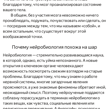
благодаря тому, что мозг проанализировал состояние
вашего тела.
В общем, без участия мозга невозможно ничего
пронаблюдать, подумать, почувствовать или сделать, он
— посредник между тем, что мы называем «собой», и
всем остальным, что существует вокруг этой
воображаемой точки.
Почему нейробиология похожа на шар
Нейробиология — стремительно развивающаяся наука,
в которой, однако, есть уйма непознанного. А новые
открытия о ключевом органе человека дают
возможность посмотреть свежим взглядом на старые
проблемы. Благодаря тому, что мы узнаем о работе
нервной системы, многие загадочные явления
проясняются, а уже знакомые феномены обретают иной,
неожиданный смысл. Поэтому нейроученые поддаются
соблазну порассуждать в терминах нейробиологии о
таких вещах, как чувства, социальные явления или
религиозные переживания. А философы, психологи и