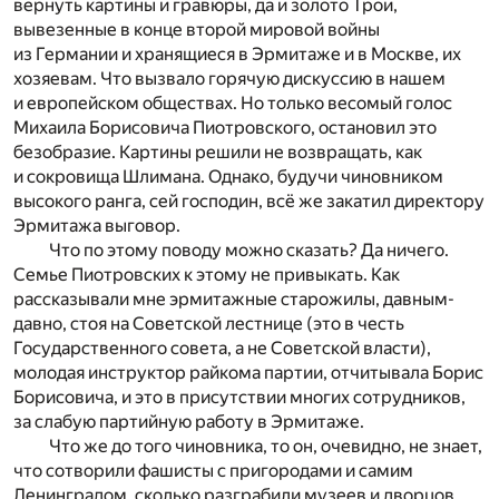
вернуть картины и гравюры, да и золото Трои,
вывезенные в конце второй мировой войны
из Германии и хранящиеся в Эрмитаже и в Москве, их
хозяевам. Что вызвало горячую дискуссию в нашем
и европейском обществах. Но только весомый голос
Михаила Борисовича Пиотровского, остановил это
безобразие. Картины решили не возвращать, как
и сокровища Шлимана. Однако, будучи чиновником
высокого ранга, сей господин, всё же закатил директору
Эрмитажа выговор.
Что по этому поводу можно сказать? Да ничего.
Семье Пиотровских к этому не привыкать. Как
рассказывали мне эрмитажные старожилы, давным-
давно, стоя на Советской лестнице (это в честь
Государственного совета, а не Советской власти),
молодая инструктор райкома партии, отчитывала Борис
Борисовича, и это в присутствии многих сотрудников,
за слабую партийную работу в Эрмитаже.
Что же до того чиновника, то он, очевидно, не знает,
что сотворили фашисты с пригородами и самим
Ленинградом, сколько разграбили музеев и дворцов,