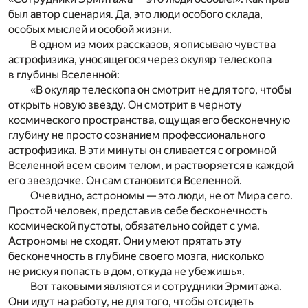
был автор сценария. Да, это люди особого склада,
особых мыслей и особой жизни.
В одном из моих рассказов, я описываю чувства
астрофизика, уносящегося через окуляр телескопа
в глубины Вселенной:
«В окуляр телескопа он смотрит не для того, чтобы
открыть новую звезду. Он смотрит в черноту
космического пространства, ощущая его бесконечную
глубину не просто сознанием профессионального
астрофизика. В эти минуты он сливается с огромной
Вселенной всем своим телом, и растворяется в каждой
его звездочке. Он сам становится Вселенной.
Очевидно, астрономы — это люди, не от Мира сего.
Простой человек, представив себе бесконечность
космической пустоты, обязательно сойдет с ума.
Астрономы не сходят. Они умеют прятать эту
бесконечность в глубине своего мозга, нисколько
не рискуя попасть в дом, откуда не убежишь».
Вот таковыми являются и сотрудники Эрмитажа.
Они идут на работу, не для того, чтобы отсидеть