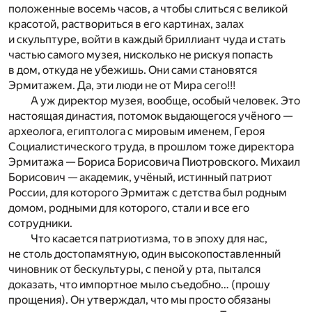
положенные восемь часов, а чтобы слиться с великой
красотой, раствориться в его картинах, залах
и скульптуре, войти в каждый бриллиант чуда и стать
частью самого музея, нисколько не рискуя попасть
в дом, откуда не убежишь. Они сами становятся
Эрмитажем. Да, эти люди не от Мира сего!!!
А уж директор музея, вообще, особый человек. Это
настоящая династия, потомок выдающегося учёного —
археолога, египтолога с мировым именем, Героя
Социалистического труда, в прошлом тоже директора
Эрмитажа — Бориса Борисовича Пиотровского. Михаил
Борисович — академик, учёный, истинный патриот
России, для которого Эрмитаж с детства был родным
домом, родными для которого, стали и все его
сотрудники.
Что касается патриотизма, то в эпоху для нас,
не столь достопамятную, один высокопоставленный
чиновник от бескультуры, с пеной у рта, пытался
доказать, что импортное мыло съедобно… (прошу
прощения). Он утверждал, что мы просто обязаны