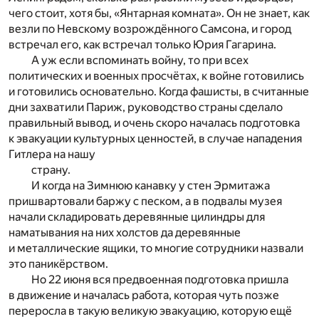
чего стоит, хотя бы, «Янтарная комната». Он не знает, как
везли по Невскому возрождённого Самсона, и город
встречал его, как встречал только Юрия Гагарина.
А уж если вспоминать войну, то при всех
политических и военных просчётах, к войне готовились
и готовились основательно. Когда фашисты, в считанные
дни захватили Париж, руководство страны сделало
правильный вывод, и очень скоро началась подготовка
к эвакуации культурных ценностей, в случае нападения
Гитлера на нашу
страну.
И когда на Зимнюю канавку у стен Эрмитажа
пришвартовали баржу с песком, а в подвалы музея
начали складировать деревянные цилиндры для
наматывания на них холстов да деревянные
и металлические ящики, то многие сотрудники назвали
это паникёрством.
Но 22 июня вся предвоенная подготовка пришла
в движение и началась работа, которая чуть позже
переросла в такую великую эвакуацию, которую ещё