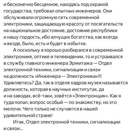
и бесконечно бесценное, находясь под охраной
государства, требовал опытных инженеров. Они
обслуживали огромную сеть современной
электроники, защищающую красоту от посягательств
на национальное достояние, достояние республики
и нашу гордость, ибо алчущих богатства, как всегда
и везде, было, есть и будет в избытке.
А поскольку я хорошо разбирался в современной
электронике, оптике и телевидении, то и устраивался
в службу главного инженера Эрмитажа — Отдел
электронной техники, сигнализации и связи
на должность «Инженера — Электроника»!!!
Удивляетесь? Да, так в отделе кадров музея называется
должность, которая в научных институтах, да
и на заводах, всё-таки, зовётся «Электронщик». Как я
туда попал, вопрос особый — по знакомству, но это
мелочи. Чего только не случается в нашей
удивительной стране!
Итак, Отдел электронной техники, сигнализации
и связи…