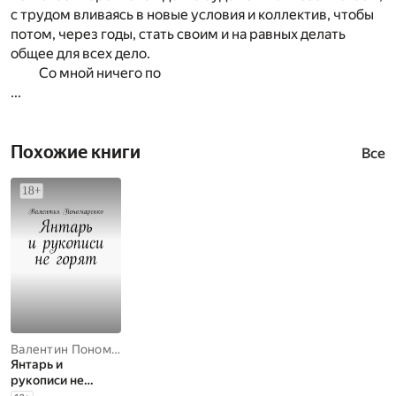
с трудом вливаясь в новые условия и коллектив, чтобы
потом, через годы, стать своим и на равных делать
общее для всех дело.
Со мной ничего по
...
Похожие книги
Все
Валентин Пономаренко
Янтарь и
рукописи не
горят. Роман