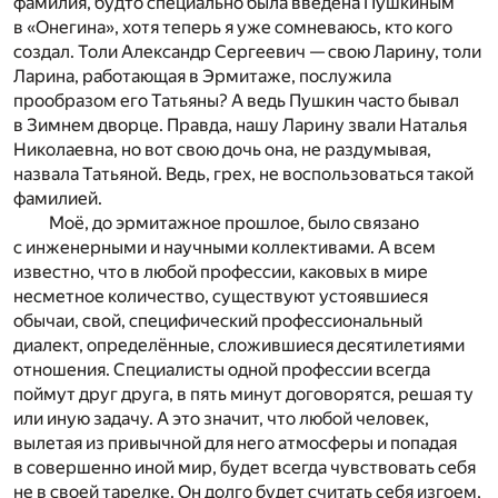
фамилия, будто специально была введена Пушкиным
в «Онегина», хотя теперь я уже сомневаюсь, кто кого
создал. Толи Александр Сергеевич — свою Ларину, толи
Ларина, работающая в Эрмитаже, послужила
прообразом его Татьяны? А ведь Пушкин часто бывал
в Зимнем дворце. Правда, нашу Ларину звали Наталья
Николаевна, но вот свою дочь она, не раздумывая,
назвала Татьяной. Ведь, грех, не воспользоваться такой
фамилией.
Моё, до эрмитажное прошлое, было связано
с инженерными и научными коллективами. А всем
известно, что в любой профессии, каковых в мире
несметное количество, существуют устоявшиеся
обычаи, свой, специфический профессиональный
диалект, определённые, сложившиеся десятилетиями
отношения. Специалисты одной профессии всегда
поймут друг друга, в пять минут договорятся, решая ту
или иную задачу. А это значит, что любой человек,
вылетая из привычной для него атмосферы и попадая
в совершенно иной мир, будет всегда чувствовать себя
не в своей тарелке. Он долго будет считать себя изгоем,