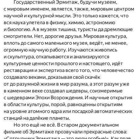
Государственный Эрмитаж, будучи музеем,
с мировым именем, является, также, мировым центром
научной и культурной мысли. Это только кажется, что
вся наука улетела в физику, химию, астрономию
и биологию. А в музеях тишина, туристы да дремлющие
смотрители. Нет, дорогие друзья. Мировая культура,
вплоть до самого маленького музея, ведёт, не менее,
огромную научную работу. Изучаются живопись
и скульптура, откапываются и анализируются
культурные ценности прошлого и настоящего, идёт
реставрация и экспертиза всего того, что человечество
создавало веками, доказывая свой скачёк
от до разумной жизни в мир разума, а этот разум уже
в каменном веке создавал шедевры, соизмеримые
с шедеврами Эпохи Возрождения. И научные открытия
в области культуры, порой, равноценны открытиям
на уровне атомного ядра или посадкой автоматических
станций на далёкие планеты.
Но это ещё не всё. В старом документальном
фильме об Эрмитаже прозвучали прекрасные слова:
«Сотрудники Эрмитажа — это люди особые!». Как прав