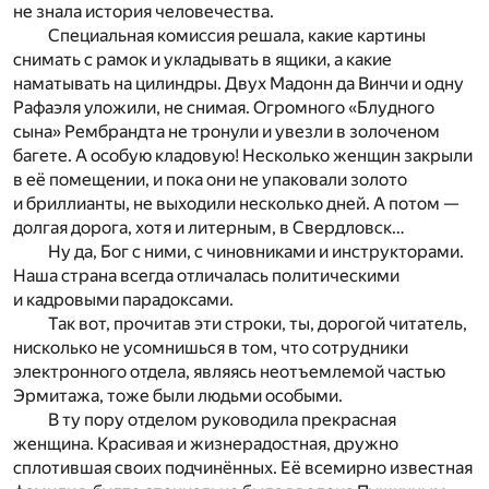
не знала история человечества.
Специальная комиссия решала, какие картины
снимать с рамок и укладывать в ящики, а какие
наматывать на цилиндры. Двух Мадонн да Винчи и одну
Рафаэля уложили, не снимая. Огромного «Блудного
сына» Рембрандта не тронули и увезли в золоченом
багете. А особую кладовую! Несколько женщин закрыли
в её помещении, и пока они не упаковали золото
и бриллианты, не выходили несколько дней. А потом —
долгая дорога, хотя и литерным, в Свердловск…
Ну да, Бог с ними, с чиновниками и инструкторами.
Наша страна всегда отличалась политическими
и кадровыми парадоксами.
Так вот, прочитав эти строки, ты, дорогой читатель,
нисколько не усомнишься в том, что сотрудники
электронного отдела, являясь неотъемлемой частью
Эрмитажа, тоже были людьми особыми.
В ту пору отделом руководила прекрасная
женщина. Красивая и жизнерадостная, дружно
сплотившая своих подчинённых. Её всемирно известная