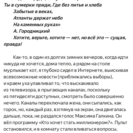
Ты в сумерки приди,
Где без питья и хлеба
Забытые в веках,
Атланты держат небо
На каменных руках»
А. Городницкий
Хотите, верьте, хотите — нет, но всё это — сущая,
правда!
Как-то, в один из долгих зимних вечеров, когда идти
никуда не хочется, дома тепло, а рядом на столе
мурлыкает кот, я глубоко сидел в Интернете, выискивая
всевозможные новости (приближались выборы),
и краем уха улавливал то, что выскакивало
из телевизора, в прыгающих каналах, поскольку
из пятидесяти доступных, смотреть было совершенно
нечего. Каналы переключала жена, они сыпались, как
горох, но, каждый раз, взглянув на экран, она двигалась
дальше, пока, не раздался голос Максима Галкина. Он
вёл программу «Кто хочет стать миллионером?». Пульт
остановился, и в комнату стали вливаться вопросы,