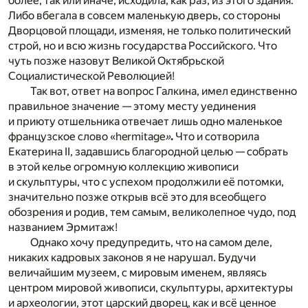
более, так или иначе, исходила, как раз, из этого здания.
Либо вбегала в совсем маленькую дверь, со стороны
Дворцовой площади, изменяя, не только политический
строй, но и всю жизнь государства Российского. Что
чуть позже назовут Великой Октябрьской
Социалистической Революцией!
Так вот, ответ на вопрос Галкина, имел единственно
правильное значение — этому месту уединения
и приюту отшельника отвечает лишь одно маленькое
французское слово «hermitage
»
.
Что и сотворила
Екатерина II, задавшись благородной целью — собрать
в этой келье огромную коллекцию живописи
и скульптуры, что с успехом продолжили её потомки,
значительно позже открыв всё это для всеобщего
обозрения и родив, тем самым, великолепное чудо, под
названием Эрмитаж!
Однако хочу предупредить, что на самом деле,
никаких кадровых законов я не нарушал. Будучи
величайшим музеем, с мировым именем, являясь
центром мировой живописи, скульптуры, архитектуры
и археологии, этот царский дворец, как и всё ценное