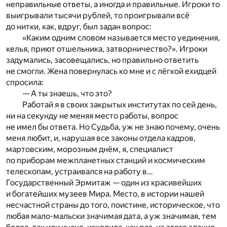
неправильные ответы, а иногда и правильные. Игроки то
выигрывали тысячи рублей, то проигрывали всё
до нитки, как, вдруг, был задан вопрос:
«Каким одним словом называется место уединения,
келья, приют отшельника, затворничество?». Игроки
задумались, засовещались, но правильно ответить
не смогли. Жена повернулась ко мне и с лёгкой ехидцей
спросила:
— А ты знаешь, что это?
Работай я в своих закрытых институтах по сей день,
ни на секунду не меняя место работы, вопрос
не имел бы ответа. Но Судьба, уж не знаю почему, очень
меня любит, и, нарушая все законы отдела кадров,
мартовским, морозным днём, я, специалист
по приборам межпланетных станций и космическим
телескопам, устраивался на работу в…
Государственный Эрмитаж — один из красивейших
и богатейших музеев Мира. Место, в истории нашей
несчастной страны до того, поистине, историческое, что
любая мало-мальски значимая дата, а уж значимая, тем