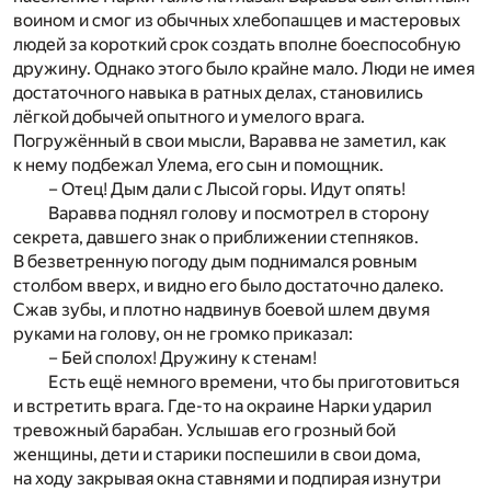
воином и смог из обычных хлебопашцев и мастеровых
людей за короткий срок создать вполне боеспособную
дружину. Однако этого было крайне мало. Люди не имея
достаточного навыка в ратных делах, становились
лёгкой добычей опытного и умелого врага.
Погружённый в свои мысли, Варавва не заметил, как
к нему подбежал Улема, его сын и помощник.
– Отец! Дым дали с Лысой горы. Идут опять!
Варавва поднял голову и посмотрел в сторону
секрета, давшего знак о приближении степняков.
В безветренную погоду дым поднимался ровным
столбом вверх, и видно его было достаточно далеко.
Сжав зубы, и плотно надвинув боевой шлем двумя
руками на голову, он не громко приказал:
– Бей сполох! Дружину к стенам!
Есть ещё немного времени, что бы приготовиться
и встретить врага. Где-то на окраине Нарки ударил
тревожный барабан. Услышав его грозный бой
женщины, дети и старики поспешили в свои дома,
на ходу закрывая окна ставнями и подпирая изнутри