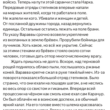
войско. Теперь на пути этой саранчи стала Нарка.
Передовые отряды степняков впервые напали
на мирных жителей, когда те работали в поле.
Не жалели ни кого. Убивали и женщин и детей.
От посланной дружины города, назад вернулись
единицы. Остальные остались лежать на поле брани.
По указу Вараввы срочно возвели укрепление
из вкопанных в землю брёвен. Прорубили бойницы для
лучников. Хоть какое, но всё же укрытие. Сейчас
за этими стенами из брёвен стояло около сотни
человек, готовых дать отпор многочисленному врагу.
Ждать пришлось не долго. Вскоре, над терновой
рощей поднялось облако пыли, послышалось ржанье
коней. Варавва крепче сжал в руке тяжёлый меч. Из-за
поворота показался большой отряд степняков. Было
странно, что они ехали на лошадях шагом, а не неслись
во весь опор со свистом и гиканьем. Впереди всей
процессии на чёрном как смоль коне ехал сам Карачур.
Он был облачён не в воинские доспехи, а в обычный
яркий халат. На его голове вместо шлема красовалась