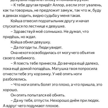
– К тебе другая придёт Аллор, а если этот увалень,
как ты говоришь, не предложит замуж, так что ж, буду
в девках ходить, видно судьба у меня такая.
Койша отвесил подзатыльник другу и начал
спускаться по лестнице к девушке.
– Здравствуй моё солнышко. Не думал, что
придёшь, но ждал.
Койша обнял девушку.
– Да погоди ты. Люди увидят.
Она нехотя освободилась от могучего объятия
своего любимого.
– Я поесть тебе принесла. До вечера ещё далеко,
пока ещё домой попадёшь. Матушка твоя попросила
отнести тебе эту корзинку. У неё опять ноги
разболелись.
– Что ноги опять болят это плохо, а что пришла, это
хорошо.
Он опять попытался её обнять.
– Да ну тебя, отпусти. Нехорошо днём при людях.
А вдруг чего подумают плохое.