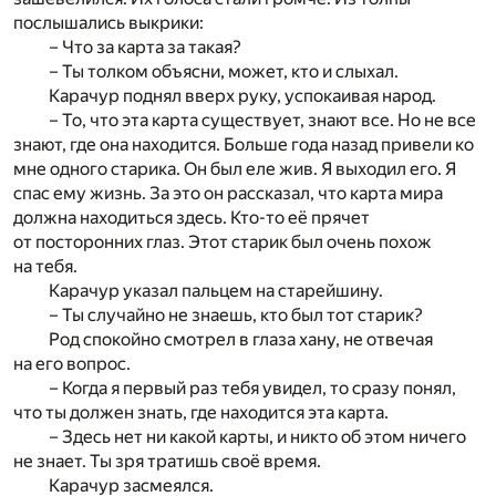
послышались выкрики:
– Что за карта за такая?
– Ты толком объясни, может, кто и слыхал.
Карачур поднял вверх руку, успокаивая народ.
– То, что эта карта существует, знают все. Но не все
знают, где она находится. Больше года назад привели ко
мне одного старика. Он был еле жив. Я выходил его. Я
спас ему жизнь. За это он рассказал, что карта мира
должна находиться здесь. Кто-то её прячет
от посторонних глаз. Этот старик был очень похож
на тебя.
Карачур указал пальцем на старейшину.
– Ты случайно не знаешь, кто был тот старик?
Род спокойно смотрел в глаза хану, не отвечая
на его вопрос.
– Когда я первый раз тебя увидел, то сразу понял,
что ты должен знать, где находится эта карта.
– Здесь нет ни какой карты, и никто об этом ничего
не знает. Ты зря тратишь своё время.
Карачур засмеялся.