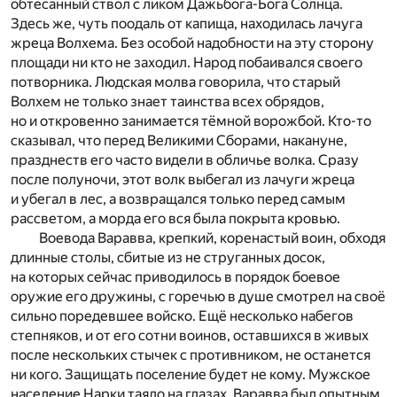
обтёсанный ствол с ликом Дажьбога-Бога Солнца.
Здесь же, чуть поодаль от капища, находилась лачуга
жреца Волхема. Без особой надобности на эту сторону
площади ни кто не заходил. Народ побаивался своего
потворника. Людская молва говорила, что старый
Волхем не только знает таинства всех обрядов,
но и откровенно занимается тёмной ворожбой. Кто-то
сказывал, что перед Великими Сборами, накануне,
празднеств его часто видели в обличье волка. Сразу
после полуночи, этот волк выбегал из лачуги жреца
и убегал в лес, а возвращался только перед самым
рассветом, а морда его вся была покрыта кровью.
Воевода Варавва, крепкий, коренастый воин, обходя
длинные столы, сбитые из не струганных досок,
на которых сейчас приводилось в порядок боевое
оружие его дружины, с горечью в душе смотрел на своё
сильно поредевшее войско. Ещё несколько набегов
степняков, и от его сотни воинов, оставшихся в живых
после нескольких стычек с противником, не останется
ни кого. Защищать поселение будет не кому. Мужское
население Нарки таяло на глазах. Варавва был опытным