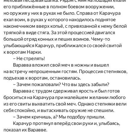
меховая песцовая шапка. Рядом с ним на лошадях ехали
его приближённые в полном боевом вооружении,
но оружия у них в руках не было. Справа от Карачура
ехал воин, в руках у которого находилось поднятое
наконечником вверх копьё, с привязанной к нему белой
тряпкой в виде стяга. За этой процессией двигался
большой отряд конных и пеших воинов. Чему-то
улыбающийся Карачур, приближался со своей свитой
к воротам Нарки.
– Не стрелять!
Варавва вложил свой меч в ножны и вышел
на встречу непрошенным гостям. Процессия степняков,
подъехав к воротам, остановилась.
– Зачем пожаловали? Что вы здесь забыли?
Варавва с трудом сдерживал ярость и был готов
броситься на Карачура при малейшем желании любого
из его свиты выхватить свой меч. Однако степняки вели
себя спокойно, и вытаскивать оружие не спешили.
– Зачем кричишь, а? Мы подобру пришли.
Карачур протянул вперёд свои руки и, улыбаясь,
показал их Варавве.