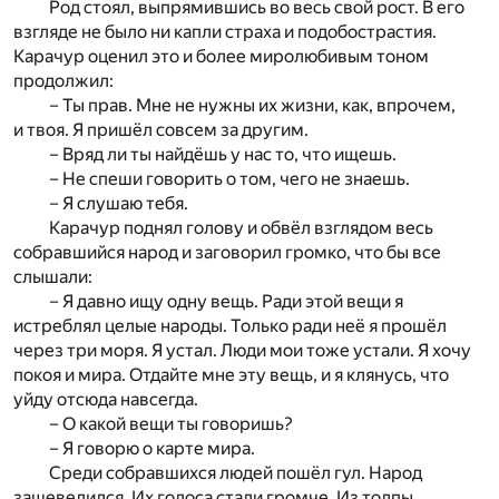
Род стоял, выпрямившись во весь свой рост. В его
взгляде не было ни капли страха и подобострастия.
Карачур оценил это и более миролюбивым тоном
продолжил:
– Ты прав. Мне не нужны их жизни, как, впрочем,
и твоя. Я пришёл совсем за другим.
– Вряд ли ты найдёшь у нас то, что ищешь.
– Не спеши говорить о том, чего не знаешь.
– Я слушаю тебя.
Карачур поднял голову и обвёл взглядом весь
собравшийся народ и заговорил громко, что бы все
слышали:
– Я давно ищу одну вещь. Ради этой вещи я
истреблял целые народы. Только ради неё я прошёл
через три моря. Я устал. Люди мои тоже устали. Я хочу
покоя и мира. Отдайте мне эту вещь, и я клянусь, что
уйду отсюда навсегда.
– О какой вещи ты говоришь?
– Я говорю о карте мира.
Среди собравшихся людей пошёл гул. Народ
зашевелился. Их голоса стали громче. Из толпы