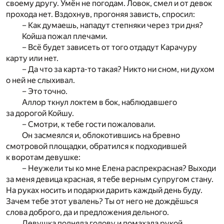
своему другу. Умён не погодам. Ловок, смел и от девок
прохода нет. Вздохнув, прогоняя зависть, спросил:
– Как думаешь, нападут степняки через три дня?
Койша пожал плечами.
– Всё будет зависеть от того отдадут Карачуру
карту или нет.
– Да что за карта-то такая? Никто ни сном, ни духом
о ней не слыхивал.
– Это точно.
Аллор ткнул локтем в бок, наблюдавшего
за дорогой Койшу.
– Смотри, к тебе гости пожаловали.
Он засмеялся и, облокотившись на бревно
смотровой площадки, обратился к подходившей
к воротам девушке:
– Неужели ты ко мне Елена распрекрасная? Выходи
за меня девица красная, я тебе верным супругом стану.
На руках носить и подарки дарить каждый день буду.
Зачем тебе этот увалень? Ты от него не дождёшься
слова доброго, да и предложения дельного.
Девушка подняла голову и помахала рукой.