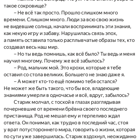
такое сокровище?
– Не всё так просто. Прошло слишком много
времени. Слишком много. Люди за всю свою жизнь
не видевшие солнца, начали воспринимать эти знания,
как некую игру и забаву. Нарушилась связь эпох,
а память оставила только расплывчатые образы тех, кто
создавал весь наш мир.
– Но ты ведь помнишь, как всё было? Ты ведь и меня
научил многому. Почему же всё забылось?
– Род, мальчик мой. Это крохи, которые я тебе
оставил со стола великих. Большего не знаю даже я.
– А может кто-то ещё помимо тебя остался?
Не может же быть такого, что бы все, владеющие
знаниями умерли в одночасье и всё, вдруг, забылось?
Старик молчал, с тоской в глазах разглядывая
почерневшие от времени брёвна своего последнего
пристанища. Род не мешал ему и терпеливо ждал
ответа. Он понимал, как трудно в последний час, стоя
у врат потустороннего мира, говорить о жизни, которая
по сути уже завершилась. Старик вздохнул, неожиданно