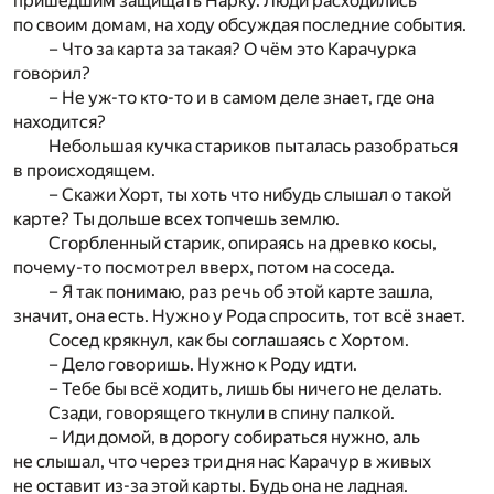
пришедшим защищать Нарку. Люди расходились
по своим домам, на ходу обсуждая последние события.
– Что за карта за такая? О чём это Карачурка
говорил?
– Не уж-то кто-то и в самом деле знает, где она
находится?
Небольшая кучка стариков пыталась разобраться
в происходящем.
– Скажи Хорт, ты хоть что нибудь слышал о такой
карте? Ты дольше всех топчешь землю.
Сгорбленный старик, опираясь на древко косы,
почему-то посмотрел вверх, потом на соседа.
– Я так понимаю, раз речь об этой карте зашла,
значит, она есть. Нужно у Рода спросить, тот всё знает.
Сосед крякнул, как бы соглашаясь с Хортом.
– Дело говоришь. Нужно к Роду идти.
– Тебе бы всё ходить, лишь бы ничего не делать.
Сзади, говорящего ткнули в спину палкой.
– Иди домой, в дорогу собираться нужно, аль
не слышал, что через три дня нас Карачур в живых
не оставит из-за этой карты. Будь она не ладная.