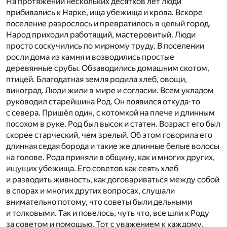
На протяжении нескольких десятков лет люди
прибивались к Нарке, ища убежища и крова. Вскоре
поселение разрослось и превратилось в целый город.
Народ приходил работящий, мастеровитый. Люди
просто соскучились по мирному труду. В поселении
росли дома из камня и возводились простые
деревянные срубы. Обзаводились домашним скотом,
птицей. Благодатная земля родила хлеб, овощи,
виноград. Люди жили в мире и согласии. Всем укладом
руководил старейшина Род. Он появился откуда-то
с севера. Пришёл один, с котомкой на плече и длинным
посохом в руке. Род был высок и статен. Возраст его был
скорее старческий, чем зрелый. Об этом говорила его
длинная седая борода и такие же длинные белые волосы
на голове. Рода приняли в общину, как и многих других,
ищущих убежища. Его советов как сеять хлеб
и разводить живность, как договариваться между собой
в спорах и многих других вопросах, слушали
внимательно потому, что советы были дельными
и толковыми. Так и повелось, чуть что, все шли к Роду
за советом и помощью. Тот с уважением к каждому,