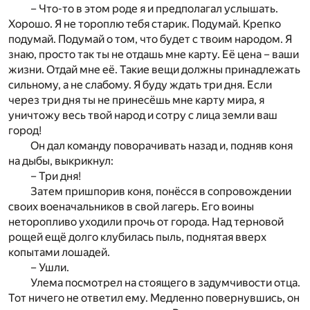
– Что-то в этом роде я и предполагал услышать.
Хорошо. Я не тороплю тебя старик. Подумай. Крепко
подумай. Подумай о том, что будет с твоим народом. Я
знаю, просто так ты не отдашь мне карту. Её цена – ваши
жизни. Отдай мне её. Такие вещи должны принадлежать
сильному, а не слабому. Я буду ждать три дня. Если
через три дня ты не принесёшь мне карту мира, я
уничтожу весь твой народ и сотру с лица земли ваш
город!
Он дал команду поворачивать назад и, подняв коня
на дыбы, выкрикнул:
– Три дня!
Затем пришпорив коня, понёсся в сопровождении
своих военачальников в свой лагерь. Его воины
неторопливо уходили прочь от города. Над терновой
рощей ещё долго клубилась пыль, поднятая вверх
копытами лошадей.
– Ушли.
Улема посмотрел на стоящего в задумчивости отца.
Тот ничего не ответил ему. Медленно повернувшись, он