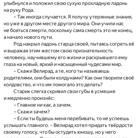
улыбнулся и положил свою сухую прохладную ладонь
на руку Рода.
– Так иногда случается. Я получу утерянные знания,
но уже в другом месте другого мира. Они учили нас
не бояться смерти, поскольку сама смерть это не конец,
а начало нового пути.
Род накрыл ладонь старца своей, пытаясь согреть её
и выражая этим жестом свою признательность
человеку, научившему его жизни и раскрывшего ему
глаза на новый, яркий и насыщенный чудесами мир.
– Скажи Велирад, а те, кого ты называешь
родителями, они были колдунами? Как они творили своё
колдовство, и что им помогало это делать?
Старик слегка скривил свои губы в усмешке
и медленно произнёс:
– Главное ни как, а зачем.
– Скажи зачем?
– Если ты будешь меня перебивать, то не успеешь
услышать главного. – Велирад хотел придать твёрдости
своему голосу, что бы остудить юношу, но у него