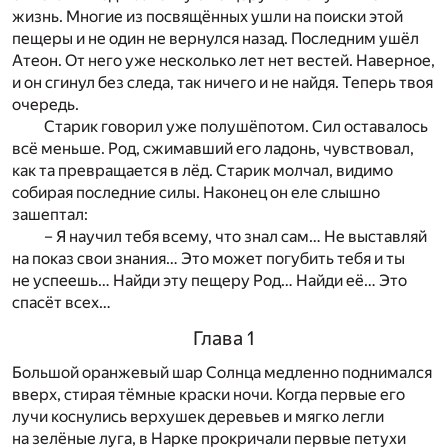
жизнь. Многие из посвящённых ушли на поиски этой
пещеры и не один не вернулся назад. Последним ушёл
Атеон. От него уже несколько лет нет вестей. Наверное,
и он сгинул без следа, так ничего и не найдя. Теперь твоя
очередь.
Старик говорил уже полушёпотом. Сил оставалось
всё меньше. Род, сжимавший его ладонь, чувствовал,
как та превращается в лёд. Старик молчал, видимо
собирая последние силы. Наконец он еле слышно
зашептал:
– Я научил тебя всему, что знал сам… Не выставляй
на показ свои знания… Это может погубить тебя и ты
не успеешь… Найди эту пещеру Род… Найди её… Это
спасёт всех…
Глава 1
Большой оранжевый шар Солнца медленно поднимался
вверх, стирая тёмные краски ночи. Когда первые его
лучи коснулись верхушек деревьев и мягко легли
на зелёные луга, в Нарке прокричали первые петухи