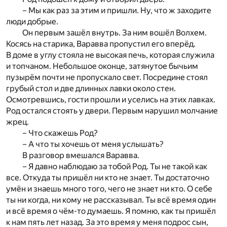
– Мы как раз за этим и пришли. Ну, что ж заходите
люди добрые.
Он первым зашёл внутрь. За ним вошёл Волхем.
Косясь на старика, Варавва пропустил его вперёд.
В доме в углу стояла не высокая печь, которая служила
и топчаном. Небольшое оконце, затянутое бычьим
пузырём почти не пропускало свет. Посредине стоял
грубый стол и две длинных лавки около стен.
Осмотревшись, гости прошли и уселись на этих лавках.
Род остался стоять у двери. Первым нарушил молчание
жрец.
– Что скажешь Род?
– А что ты хочешь от меня услышать?
В разговор вмешался Варавва.
– Я давно наблюдаю за тобой Род. Ты не такой как
все. Откуда ты пришёл ни кто не знает. Ты достаточно
умён и знаешь много того, чего не знает ни кто. О себе
ты ни когда, ни кому не рассказывал. Ты всё время один
и всё время о чём-то думаешь. Я помню, как ты пришёл
к нам пять лет назад. За это время у меня подрос сын,