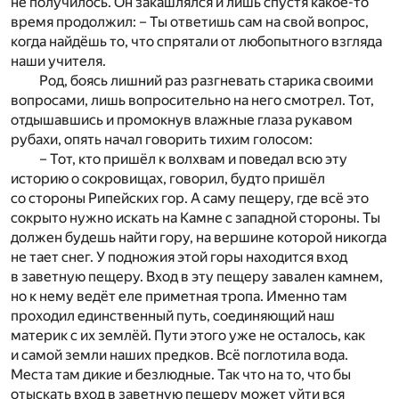
не получилось. Он закашлялся и лишь спустя какое-то
время продолжил: – Ты ответишь сам на свой вопрос,
когда найдёшь то, что спрятали от любопытного взгляда
наши учителя.
Род, боясь лишний раз разгневать старика своими
вопросами, лишь вопросительно на него смотрел. Тот,
отдышавшись и промокнув влажные глаза рукавом
рубахи, опять начал говорить тихим голосом:
– Тот, кто пришёл к волхвам и поведал всю эту
историю о сокровищах, говорил, будто пришёл
со стороны Рипейских гор. А саму пещеру, где всё это
сокрыто нужно искать на Камне с западной стороны. Ты
должен будешь найти гору, на вершине которой никогда
не тает снег. У подножия этой горы находится вход
в заветную пещеру. Вход в эту пещеру завален камнем,
но к нему ведёт еле приметная тропа. Именно там
проходил единственный путь, соединяющий наш
материк с их землёй. Пути этого уже не осталось, как
и самой земли наших предков. Всё поглотила вода.
Места там дикие и безлюдные. Так что на то, что бы
отыскать вход в заветную пещеру может уйти вся