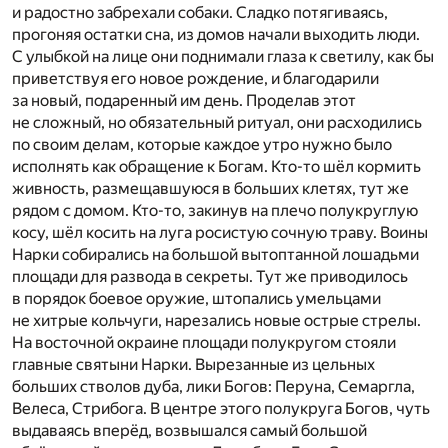
и радостно забрехали собаки. Сладко потягиваясь,
прогоняя остатки сна, из домов начали выходить люди.
С улыбкой на лице они поднимали глаза к светилу, как бы
приветствуя его новое рождение, и благодарили
за новый, подаренный им день. Проделав этот
не сложный, но обязательный ритуал, они расходились
по своим делам, которые каждое утро нужно было
исполнять как обращение к Богам. Кто-то шёл кормить
живность, размещавшуюся в больших клетях, тут же
рядом с домом. Кто-то, закинув на плечо полукруглую
косу, шёл косить на луга росистую сочную траву. Воины
Нарки собирались на большой вытоптанной лошадьми
площади для развода в секреты. Тут же приводилось
в порядок боевое оружие, штопались умельцами
не хитрые кольчуги, нарезались новые острые стрелы.
На восточной окраине площади полукругом стояли
главные святыни Нарки. Вырезанные из цельных
больших стволов дуба, лики Богов: Перуна, Семаргла,
Велеса, Стрибога. В центре этого полукруга Богов, чуть
выдаваясь вперёд, возвышался самый большой