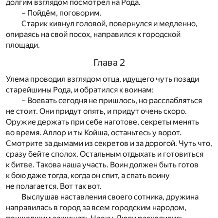
долгим взглядом посмотрел на Рода.
– Пойдём, поговорим.
Старик кивнул головой, повернулся и медленно,
опираясь на свой посох, направился к городской
площади.
Глава 2
Улема проводил взглядом отца, идущего чуть позади
старейшины Рода, и обратился к воинам:
– Воевать сегодня не пришлось, но расслабляться
не стоит. Они придут опять, и придут очень скоро.
Оружие держать при себе наготове, секреты менять
во время. Аллор и ты Койша, останьтесь у ворот.
Смотрите за дымами из секретов и за дорогой. Чуть что,
сразу бейте сполох. Остальным отдыхать и готовиться
к битве. Такова наша участь. Воин должен быть готов
к бою даже тогда, когда он спит, а спать воину
не полагается. Вот так вот.
Выслушав наставления своего сотника, дружина
направилась в город за всем городским народом,