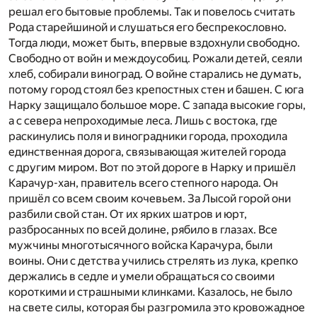
решал его бытовые проблемы. Так и повелось считать
Рода старейшиной и слушаться его беспрекословно.
Тогда люди, может быть, впервые вздохнули свободно.
Свободно от войн и междоусобиц. Рожали детей, сеяли
хлеб, собирали виноград. О войне старались не думать,
потому город стоял без крепостных стен и башен. С юга
Нарку защищало большое море. С запада высокие горы,
а с севера непроходимые леса. Лишь с востока, где
раскинулись поля и виноградники города, проходила
единственная дорога, связывающая жителей города
с другим миром. Вот по этой дороге в Нарку и пришёл
Карачур-хан, правитель всего степного народа. Он
пришёл со всем своим кочевьем. За Лысой горой они
разбили свой стан. От их ярких шатров и юрт,
разбросанных по всей долине, рябило в глазах. Все
мужчины многотысячного войска Карачура, были
воины. Они с детства учились стрелять из лука, крепко
держались в седле и умели обращаться со своими
короткими и страшными клинками. Казалось, не было
на свете силы, которая бы разгромила это кровожадное