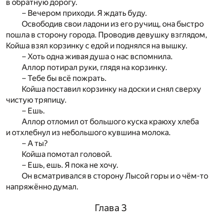
в обратную дорогу.
– Вечером приходи. Я ждать буду.
Освободив свои ладони из его ручищ, она быстро
пошла в сторону города. Проводив девушку взглядом,
Койша взял корзинку с едой и поднялся на вышку.
– Хоть одна живая душа о нас вспомнила.
Аллор потирал руки, глядя на корзинку.
– Тебе бы всё пожрать.
Койша поставил корзинку на доски и снял сверху
чистую тряпицу.
– Ешь.
Аллор отломил от большого куска краюху хлеба
и отхлебнул из небольшого кувшина молока.
– А ты?
Койша помотал головой.
– Ешь, ешь. Я пока не хочу.
Он всматривался в сторону Лысой горы и о чём-то
напряжённо думал.
Глава 3