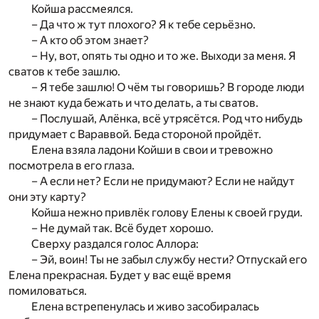
Койша рассмеялся.
– Да что ж тут плохого? Я к тебе серьёзно.
– А кто об этом знает?
– Ну, вот, опять ты одно и то же. Выходи за меня. Я
сватов к тебе зашлю.
– Я тебе зашлю! О чём ты говоришь? В городе люди
не знают куда бежать и что делать, а ты сватов.
– Послушай, Алёнка, всё утрясётся. Род что нибудь
придумает с Вараввой. Беда стороной пройдёт.
Елена взяла ладони Койши в свои и тревожно
посмотрела в его глаза.
– А если нет? Если не придумают? Если не найдут
они эту карту?
Койша нежно привлёк голову Елены к своей груди.
– Не думай так. Всё будет хорошо.
Сверху раздался голос Аллора:
– Эй, воин! Ты не забыл службу нести? Отпускай его
Елена прекрасная. Будет у вас ещё время
помиловаться.
Елена встрепенулась и живо засобиралась