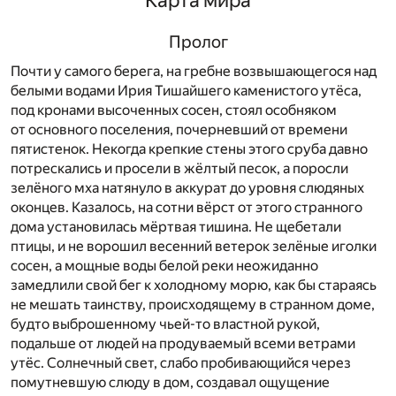
Пролог
Почти у самого берега, на гребне возвышающегося над
белыми водами Ирия Тишайшего каменистого утёса,
под кронами высоченных сосен, стоял особняком
от основного поселения, почерневший от времени
пятистенок. Некогда крепкие стены этого сруба давно
потрескались и просели в жёлтый песок, а поросли
зелёного мха натянуло в аккурат до уровня слюдяных
оконцев. Казалось, на сотни вёрст от этого странного
дома установилась мёртвая тишина. Не щебетали
птицы, и не ворошил весенний ветерок зелёные иголки
сосен, а мощные воды белой реки неожиданно
замедлили свой бег к холодному морю, как бы стараясь
не мешать таинству, происходящему в странном доме,
будто выброшенному чьей-то властной рукой,
подальше от людей на продуваемый всеми ветрами
утёс. Солнечный свет, слабо пробивающийся через
помутневшую слюду в дом, создавал ощущение