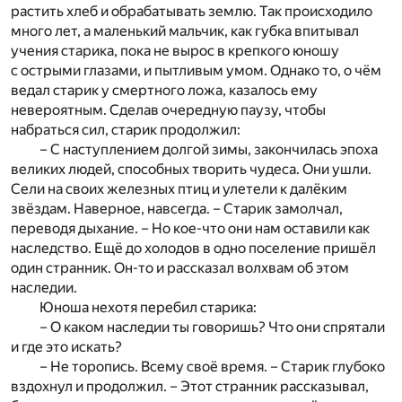
растить хлеб и обрабатывать землю. Так происходило
много лет, а маленький мальчик, как губка впитывал
учения старика, пока не вырос в крепкого юношу
с острыми глазами, и пытливым умом. Однако то, о чём
ведал старик у смертного ложа, казалось ему
невероятным. Сделав очередную паузу, чтобы
набраться сил, старик продолжил:
– С наступлением долгой зимы, закончилась эпоха
великих людей, способных творить чудеса. Они ушли.
Сели на своих железных птиц и улетели к далёким
звёздам. Наверное, навсегда. – Старик замолчал,
переводя дыхание. – Но кое-что они нам оставили как
наследство. Ещё до холодов в одно поселение пришёл
один странник. Он-то и рассказал волхвам об этом
наследии.
Юноша нехотя перебил старика:
– О каком наследии ты говоришь? Что они спрятали
и где это искать?
– Не торопись. Всему своё время. – Старик глубоко
вздохнул и продолжил. – Этот странник рассказывал,