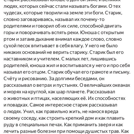
людях, которых сейчас стали называть богами. О тех
чудесах, которые творили на земле эти боги. Старик,
словно заговариваясь, называл их почему-то
родителями и говорил об их силе, способной двигать
горы и поворачивать вспять реки. Юноша с открытым
ртом и затаив дыхание внимал каждое слово, словно
сухой песок впитывает в себя влагу. У него не было
никаких оснований не верить старику. Старик был его
наставником и учителем. С малых лет, лишившись
родителей, юноша жил и воспитывался у него и про себя
называл его отцом. Старик обучал его грамоте и письму.
Счёту и рисованию. За долгими беседами, он
рассказывал о ветрах и пустынях. О величайших океанах
и морях на круглой, как шар планете. Рассказывал
о животных и птицах, населяющих её. Их способностях
и повадках. Самое интересное старик рассказывал
о людях. Учил, как правильно жить, не нанося вреда
своему соседу, как строить крепкий дом и как плавить
руду в специальных печах. Как приманить зверя и как
лечить разные болезни при помощи душистых трав. Как