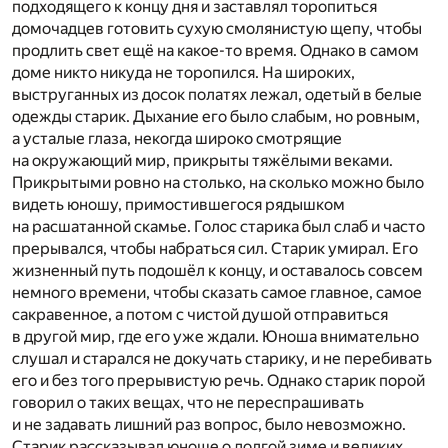
подходящего к концу дня и заставлял торопиться
домочадцев готовить сухую смолянистую щепу, чтобы
продлить свет ещё на какое-то время. Однако в самом
доме никто никуда не торопился. На широких,
выструганных из досок полатях лежал, одетый в белые
одежды старик. Дыхание его было слабым, но ровным,
а усталые глаза, некогда широко смотрящие
на окружающий мир, прикрыты тяжёлыми веками.
Прикрытыми ровно на столько, на сколько можно было
видеть юношу, примостившегося рядышком
на расшатанной скамье. Голос старика был слаб и часто
прерывался, чтобы набраться сил. Старик умирал. Его
жизненный путь подошёл к концу, и оставалось совсем
немного времени, чтобы сказать самое главное, самое
сакравенное, а потом с чистой душой отправиться
в другой мир, где его уже ждали. Юноша внимательно
слушал и старался не докучать старику, и не перебивать
его и без того прерывистую речь. Однако старик порой
говорил о таких вещах, что не переспрашивать
и не задавать лишний раз вопрос, было невозможно.
Старик рассказывал юноше о долгой зиме и великих