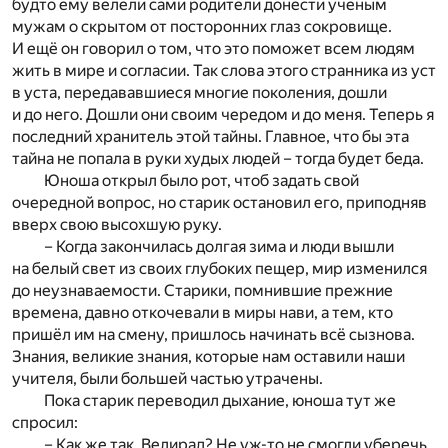
будто ему велели сами родители донести учёным
мужам о скрытом от посторонних глаз сокровище.
И ещё он говорил о том, что это поможет всем людям
жить в мире и согласии. Так слова этого странника из уст
в уста, передававшиеся многие поколения, дошли
и до него. Дошли они своим чередом и до меня. Теперь я
последний хранитель этой тайны. Главное, что бы эта
тайна не попала в руки худых людей – тогда будет беда.
Юноша открыл было рот, чтоб задать свой
очередной вопрос, но старик остановил его, приподняв
вверх свою высохшую руку.
– Когда закончилась долгая зима и люди вышли
на белый свет из своих глубоких пещер, мир изменился
до неузнаваемости. Старики, помнившие прежние
времена, давно откочевали в миры нави, а тем, кто
пришёл им на смену, пришлось начинать всё сызнова.
Знания, великие знания, которые нам оставили наши
учителя, были большей частью утрачены.
Пока старик переводил дыхание, юноша тут же
спросил:
– Как же так, Велирад? Не уж-то не смогли уберечь