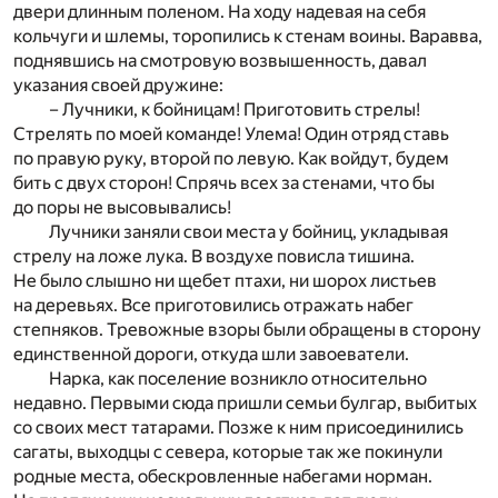
двери длинным поленом. На ходу надевая на себя
кольчуги и шлемы, торопились к стенам воины. Варавва,
поднявшись на смотровую возвышенность, давал
указания своей дружине:
– Лучники, к бойницам! Приготовить стрелы!
Стрелять по моей команде! Улема! Один отряд ставь
по правую руку, второй по левую. Как войдут, будем
бить с двух сторон! Спрячь всех за стенами, что бы
до поры не высовывались!
Лучники заняли свои места у бойниц, укладывая
стрелу на ложе лука. В воздухе повисла тишина.
Не было слышно ни щебет птахи, ни шорох листьев
на деревьях. Все приготовились отражать набег
степняков. Тревожные взоры были обращены в сторону
единственной дороги, откуда шли завоеватели.
Нарка, как поселение возникло относительно
недавно. Первыми сюда пришли семьи булгар, выбитых
со своих мест татарами. Позже к ним присоединились
сагаты, выходцы с севера, которые так же покинули
родные места, обескровленные набегами норман.