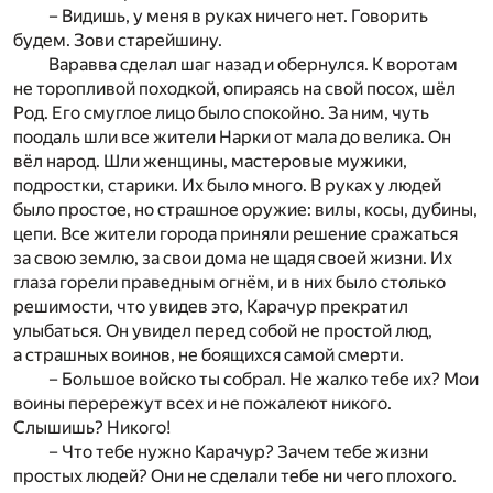
– Видишь, у меня в руках ничего нет. Говорить
будем. Зови старейшину.
Варавва сделал шаг назад и обернулся. К воротам
не торопливой походкой, опираясь на свой посох, шёл
Род. Его смуглое лицо было спокойно. За ним, чуть
поодаль шли все жители Нарки от мала до велика. Он
вёл народ. Шли женщины, мастеровые мужики,
подростки, старики. Их было много. В руках у людей
было простое, но страшное оружие: вилы, косы, дубины,
цепи. Все жители города приняли решение сражаться
за свою землю, за свои дома не щадя своей жизни. Их
глаза горели праведным огнём, и в них было столько
решимости, что увидев это, Карачур прекратил
улыбаться. Он увидел перед собой не простой люд,
а страшных воинов, не боящихся самой смерти.
– Большое войско ты собрал. Не жалко тебе их? Мои
воины перережут всех и не пожалеют никого.
Слышишь? Никого!
– Что тебе нужно Карачур? Зачем тебе жизни
простых людей? Они не сделали тебе ни чего плохого.