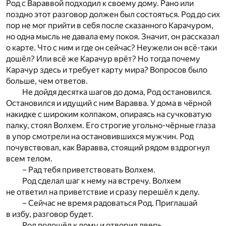
Род с Вараввой подходил к своему дому. Рано или
поздно этот разговор должен был состояться. Род до сих
пор не мог прийти в себя после сказанного Карачуром,
но одна мысль не давала ему покоя. Значит, он рассказал
о карте. Что с ним и где он сейчас? Неужели он всё-таки
дошёл? Или всё же Карачур врёт? Но тогда почему
Карачур здесь и требует карту мира? Вопросов было
больше, чем ответов.
Не дойдя десятка шагов до дома, Род остановился.
Остановился и идущий с ним Варавва. У дома в чёрной
накидке с широким колпаком, опираясь на сучковатую
палку, стоял Волхем. Его строгие угольно-чёрные глаза
в упор смотрели на остановившихся мужчин. Род
почувствовал, как Варавва, стоящий рядом вздрогнул
всем телом.
– Рад тебя приветствовать Волхем.
Род сделал шаг к нему на встречу. Волхем
не ответил на приветствие и сразу перешёл к делу.
– Сейчас не время радоваться Род. Приглашай
в избу, разговор будет.
Род подошёл к дому и отворил дверь.