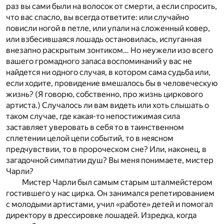
раз вы сами были на волосок от смерти, а если cпросить,
что вас спасло, вы всегда ответите: или случайно
повисли ногой в петле, или упали на сложенный ковер,
или взбесившаяся лошадь остановилась, испуганная
внезапно раскрытым зонтиком… Но неужели изо всего
вашего громадного запаса воспоминаний у вас не
найдется ни одного случая, в котором сама судьба или,
если ходите, провидение вмешалось бы в человеческую
жизнь? (Я говорю, собственно, про жизнь циркового
артиста.) Случалось ли вам видеть или хоть слышать о
таком случае, где какая-то непостижимая сила
заставляет уверовать в себя то в таинственном
сплетении целой цепи событий, то в неясном
предчувствии, то в пророческом сне? Или, наконец, в
загадочной симпатии душ? Вы меня понимаете, мистер
Чарли?
Мистер Чарли был самым старым шталмейстером
гостившего у нас цирка. Он занимался репетированием
с молодыми артистами, учил «работе» детей и помогал
директору в дрессировке лошадей. Изредка, когда