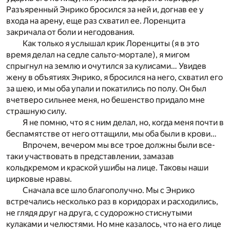
Разъяренный Энрико бросился за ней и, догнав ее у
входа на арену, еще раз схватил ее. Лоренцита
закричала от боли и негодования.
Как только я услышал крик Лоренциты (я в это
время делал на седле сальто-мортале), я мигом
спрыгнул на землю и очутился за кулисами… Увидев
жену в объятиях Энрико, я бросился на него, схватил его
за шею, и мы оба упали и покатились по полу. Он был
вчетверо сильнее меня, но бешенство придало мне
страшную силу.
Я не помню, что я с ним делал, но, когда меня почти в
беспамятстве от него оттащили, мы оба были в крови…
Впрочем, вечером мы все трое должны были все-
таки участвовать в представлении, замазав
кольдкремом и краской ушибы на лице. Таковы наши
цирковые нравы.
Сначала все шло благополучно. Мы с Энрико
встречались несколько раз в коридорах и расходились,
не глядя друг на друга, с судорожно стиснутыми
кулаками и челюстями. Но мне казалось, что на его лице