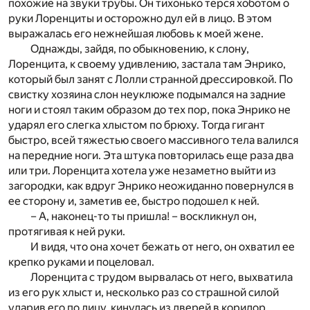
похожие на звуки трубы. Он тихонько терся хоботом о
руки Лоренциты и осторожно дул ей в лицо. В этом
выражалась его нежнейшая любовь к моей жене.
Однажды, зайдя, по обыкновению, к слону,
Лоренцита, к своему удивлению, застала там Энрико,
который был занят с Лолли странной дрессировкой. По
свистку хозяина слон неуклюже подымался на задние
ноги и стоял таким образом до тех пор, пока Энрико не
ударял его слегка хлыстом по брюху. Тогда гигант
быстро, всей тяжестью своего массивного тела валился
на передние ноги. Эта штука повторилась еще раза два
или три. Лоренцита хотела уже незаметно выйти из
загородки, как вдруг Энрико неожиданно повернулся в
ее сторону и, заметив ее, быстро подошел к ней.
– А, наконец-то ты пришла! – воскликнул он,
протягивая к ней руки.
И видя, что она хочет бежать от него, он охватил ее
крепко руками и поцеловал.
Лоренцита с трудом вырвалась от него, выхватила
из его рук хлыст и, несколько раз со страшной силой
ударив его по лицу, кинулась из дверей в коридор.