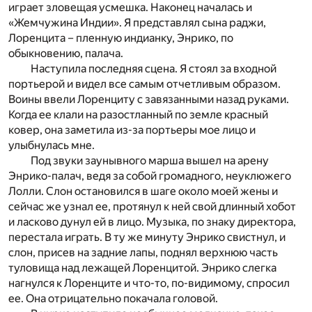
играет зловещая усмешка. Наконец началась и
«Жемчужина Индии». Я представлял сына раджи,
Лоренцита – пленную индианку, Энрико, по
обыкновению, палача.
Наступила последняя сцена. Я стоял за входной
портьерой и видел все самым отчетливым образом.
Воины ввели Лоренциту с завязанными назад руками.
Когда ее клали на разостланный по земле красный
ковер, она заметила из-за портьеры мое лицо и
улыбнулась мне.
Под звуки заунывного марша вышел на арену
Энрико-палач, ведя за собой громадного, неуклюжего
Лолли. Слон остановился в шаге около моей жены и
сейчас же узнал ее, протянул к ней свой длинный хобот
и ласково дунул ей в лицо. Музыка, по знаку директора,
перестала играть. В ту же минуту Энрико свистнул, и
слон, присев на задние лапы, поднял верхнюю часть
туловища над лежащей Лоренцитой. Энрико слегка
нагнулся к Лоренците и что-то, по-видимому, спросил
ее. Она отрицательно покачала головой.