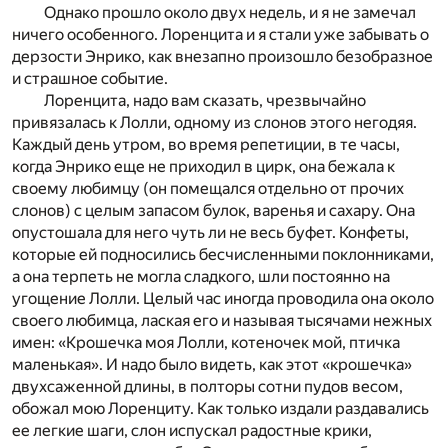
Однако прошло около двух недель, и я не замечал
ничего особенного. Лоренцита и я стали уже забывать о
дерзости Энрико, как внезапно произошло безобразное
и страшное событие.
Лоренцита, надо вам сказать, чрезвычайно
привязалась к Лолли, одному из слонов этого негодяя.
Каждый день утром, во время репетиции, в те часы,
когда Энрико еще не приходил в цирк, она бежала к
своему любимцу (он помещался отдельно от прочих
слонов) с целым запасом булок, варенья и сахару. Она
опустошала для него чуть ли не весь буфет. Конфеты,
которые ей подносились бесчисленными поклонниками,
а она терпеть не могла сладкого, шли постоянно на
угощение Лолли. Целый час иногда проводила она около
своего любимца, лаская его и называя тысячами нежных
имен: «Крошечка моя Лолли, котеночек мой, птичка
маленькая». И надо было видеть, как этот «крошечка»
двухсаженной длины, в полторы сотни пудов весом,
обожал мою Лоренциту. Как только издали раздавались
ее легкие шаги, слон испускал радостные крики,