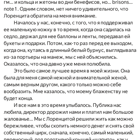
гм… и кольца и жетоны во дни бенефисов, но… brisons…
note 1
. Одним словом, нет ничего удивительного, что
Лоренцита обратила на меня внимание.
Началось у нас, конечно, с того, что я поддерживал
ее маленькую ножку в то время, когда она садилась на
седло, держал для нее баллоны и ленты, передавал ей
букеты и подарки. Потом, как-то раз перед ее выходом,
когда она, кутаясь в длинный белый бурнус, выглядывала
из-за портьеры на манеж, мы с ней объяснились.
Оказалось, что она давно уже меня полюбила.
Это было самое лучшее время в моей жизни. Она
была для меня самой нежной и внимательной женой,
самым верным другом, какого только можно себе
вообразить. Мне казалось, что моему блаженству не
будет конца.
И все нам в это время улыбалось. Публика нас
любила, директор дорожил нами и платил нам большое
жалованье… Мы с Лоренцитой решили жить как можно
бережливее, чтобы скопить немного денег и снять свой
собственный цирк, сначала, конечно, самый маленький,
переносный, под полотняной крышей «шапито», как у