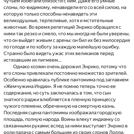
чутьем избегали близости с ним. Даже его умные
слоны, по-видимому, ненавидели его со всей силою, на
которую только способны ненавидеть эти
великодушные, терпеливые, хотя и мстительные
животные. Во время репетиций Энрико обращался с
ними так резко и смело, что мы иногда не были уверены,
что он выйдет живым с арены: он бил их без милосердия
по голоде и по хоботу за каждую малейшую ошибку.
Странно было видеть ужас этих великанов перед
истязавшим их пигмеем…
Однако хозяин очень дорожил Энрико, потому что
его слоны привлекали постоянно множество зрителей.
Особенно нравилась публике пантомима под заглавием
«Жемчужина Индии». Я не помню теперь точно ее
содержания, но суть заключалась в том, что сын
знатного раджи влюбляется в пленную принцессу
чужого племени, обреченную на смертную казнь.
Последняя сцена пантомимы изображала городскую
площадь, полную народа. Воины влекут индианку со
связанными руками; вслед за ними выступает Энрико в
роли палача с самым большим из своих слонов Лолли.