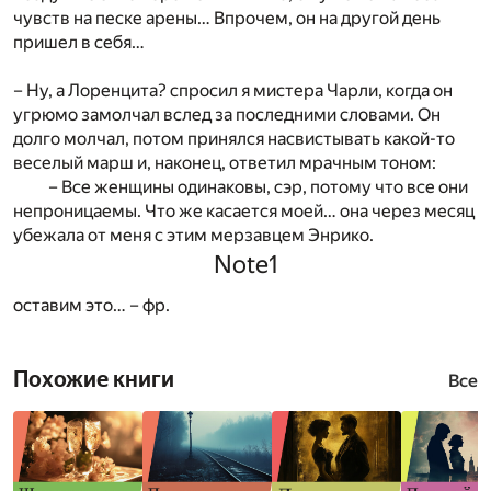
чувств на песке арены… Впрочем, он на другой день
пришел в себя…
– Ну, а Лоренцита? спросил я мистера Чарли, когда он
угрюмо замолчал вслед за последними словами. Он
долго молчал, потом принялся насвистывать какой-то
веселый марш и, наконец, ответил мрачным тоном:
– Все женщины одинаковы, сэр, потому что все они
непроницаемы. Что же касается моей… она через месяц
убежала от меня с этим мерзавцем Энрико.
Note1
оставим это… – фр.
Похожие книги
Все