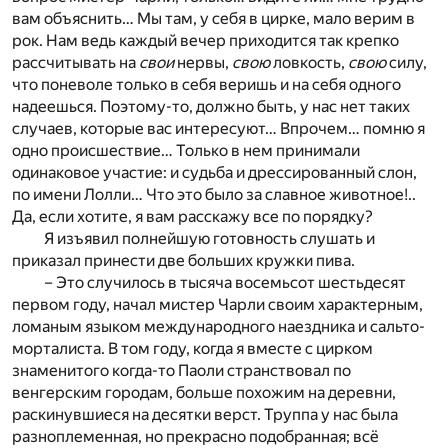
вам объяснить… Мы там, у себя в цирке, мало верим в
рок. Нам ведь каждый вечер приходится так крепко
рассчитывать на
свои
нервы,
свою
ловкость,
свою
силу,
что поневоле только в себя веришь и на себя одного
надеешься. Поэтому-то, должно быть, у нас нет таких
случаев, которые вас интересуют… Впрочем… помню я
одно происшествие… Только в нем принимали
одинаковое участие: и судьба и дрессированный слон,
по имени Лолли… Что это было за славное животное!..
Да, если хотите, я вам расскажу все по порядку?
Я изъявил полнейшую готовность слушать и
приказал принести две больших кружки пива.
– Это случилось в тысяча восемьсот шестьдесят
первом году, начал мистер Чарли своим характерным,
ломаным языком международного наездника и сальто-
морталиста. В том году, когда я вместе с цирком
знаменитого когда-то Паоли странствовал по
венгерским городам, больше похожим на деревни,
раскинувшиеся на десятки верст. Труппа у нас была
разноплеменная, но прекрасно подобранная; всё