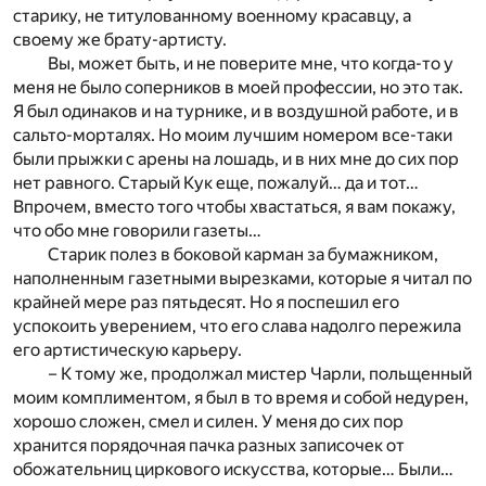
старику, не титулованному военному красавцу, а
своему же брату-артисту.
Вы, может быть, и не поверите мне, что когда-то у
меня не было соперников в моей профессии, но это так.
Я был одинаков и на турнике, и в воздушной работе, и в
сальто-морталях. Но моим лучшим номером все-таки
были прыжки с арены на лошадь, и в них мне до сих пор
нет равного. Старый Кук еще, пожалуй… да и тот…
Впрочем, вместо того чтобы хвастаться, я вам покажу,
что обо мне говорили газеты…
Старик полез в боковой карман за бумажником,
наполненным газетными вырезками, которые я читал по
крайней мере раз пятьдесят. Но я поспешил его
успокоить уверением, что его слава надолго пережила
его артистическую карьеру.
– К тому же, продолжал мистер Чарли, польщенный
моим комплиментом, я был в то время и собой недурен,
хорошо сложен, смел и силен. У меня до сих пор
хранится порядочная пачка разных записочек от
обожательниц циркового искусства, которые… Были…