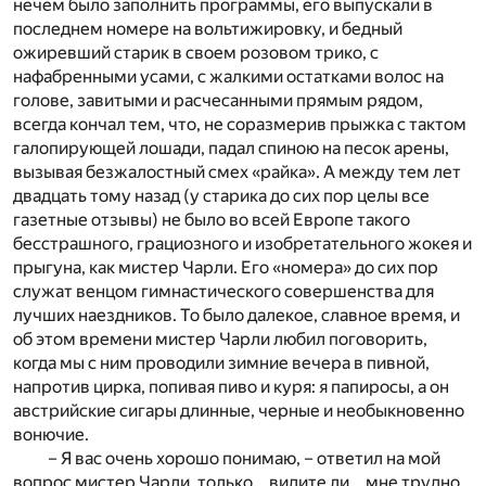
нечем было заполнить программы, его выпускали в
последнем номере на вольтижировку, и бедный
ожиревший старик в своем розовом трико, с
нафабренными усами, с жалкими остатками волос на
голове, завитыми и расчесанными прямым рядом,
всегда кончал тем, что, не соразмерив прыжка с тактом
галопирующей лошади, падал спиною на песок арены,
вызывая безжалостный смех «райка». А между тем лет
двадцать тому назад (у старика до сих пор целы все
газетные отзывы) не было во всей Европе такого
бесстрашного, грациозного и изобретательного жокея и
прыгуна, как мистер Чарли. Его «номера» до сих пор
служат венцом гимнастического совершенства для
лучших наездников. То было далекое, славное время, и
об этом времени мистер Чарли любил поговорить,
когда мы с ним проводили зимние вечера в пивной,
напротив цирка, попивая пиво и куря: я папиросы, а он
австрийские сигары длинные, черные и необыкновенно
вонючие.
– Я вас очень хорошо понимаю, – ответил на мой
вопрос мистер Чарли, только… видите ли… мне трудно