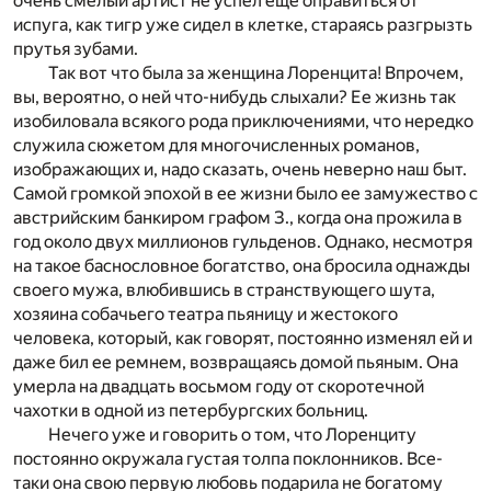
очень смелый артист не успел еще оправиться от
испуга, как тигр уже сидел в клетке, стараясь разгрызть
прутья зубами.
Так вот что была за женщина Лоренцита! Впрочем,
вы, вероятно, о ней что-нибудь слыхали? Ее жизнь так
изобиловала всякого рода приключениями, что нередко
служила сюжетом для многочисленных романов,
изображающих и, надо сказать, очень неверно наш быт.
Самой громкой эпохой в ее жизни было ее замужество с
австрийским банкиром графом З., когда она прожила в
год около двух миллионов гульденов. Однако, несмотря
на такое баснословное богатство, она бросила однажды
своего мужа, влюбившись в странствующего шута,
хозяина собачьего театра пьяницу и жестокого
человека, который, как говорят, постоянно изменял ей и
даже бил ее ремнем, возвращаясь домой пьяным. Она
умерла на двадцать восьмом году от скоротечной
чахотки в одной из петербургских больниц.
Нечего уже и говорить о том, что Лоренциту
постоянно окружала густая толпа поклонников. Все-
таки она свою первую любовь подарила не богатому