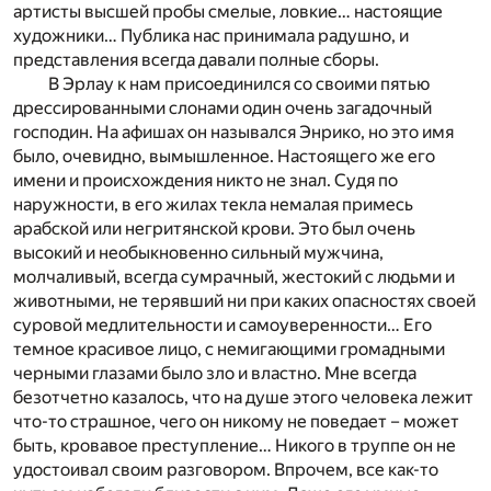
артисты высшей пробы смелые, ловкие… настоящие
художники… Публика нас принимала радушно, и
представления всегда давали полные сборы.
В Эрлау к нам присоединился со своими пятью
дрессированными слонами один очень загадочный
господин. На афишах он назывался Энрико, но это имя
было, очевидно, вымышленное. Настоящего же его
имени и происхождения никто не знал. Судя по
наружности, в его жилах текла немалая примесь
арабской или негритянской крови. Это был очень
высокий и необыкновенно сильный мужчина,
молчаливый, всегда сумрачный, жестокий с людьми и
животными, не терявший ни при каких опасностях своей
суровой медлительности и самоуверенности… Его
темное красивое лицо, с немигающими громадными
черными глазами было зло и властно. Мне всегда
безотчетно казалось, что на душе этого человека лежит
что-то страшное, чего он никому не поведает – может
быть, кровавое преступление… Никого в труппе он не
удостоивал своим разговором. Впрочем, все как-то