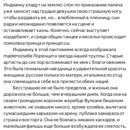
Индианку кладут на землю; слон по приказанию палача
уже заносит над грудью девушки свою страшную ногу,
чтобы раздавить ее, но… влюбленный в пленницу сын
раджи неожиданно появляется на сцене и
останавливает казнь. Конечно, сейчас выступает
кордебалет, и среди общих танцев и веселья происходит
помолвка принца и принцессы.
Индианку в этой пантомиме всегда изображала
mademoiselle Лоренцита звезда нашей труппы. Старые
артисты до сих пор вспоминают ее имя с благоговением.
Это была гениальная наездница и удивительной красоты
женщина: русская полька по матери, итальянка по отцу
она совмещала в себе все прелести обеих наций.
Бесстрашию ее не было пределов, и жизнью она
дорожила не больше, чем вчерашним днем. Когда она на
своем громадном вороном жеребце Вулкане бешеном
животном, не знавшем никого, кроме хозяйки, вылетала
сумасшедшим карьером на арену, публика замирала от
страха и восторга. Она не боялась никаких каскадов, и
малейшая фальшь еще больше возбуждала ее смелость,