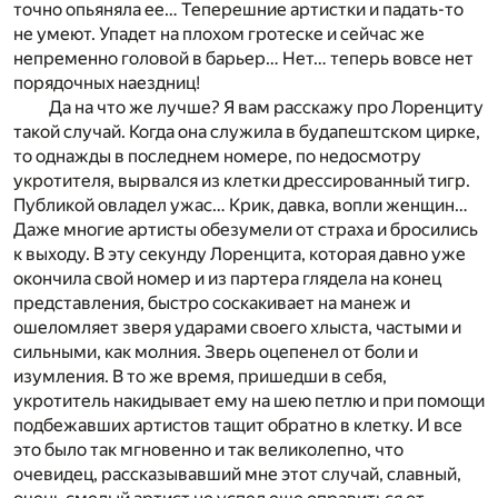
точно опьяняла ее… Теперешние артистки и падать-то
не умеют. Упадет на плохом гротеске и сейчас же
непременно головой в барьер… Нет… теперь вовсе нет
порядочных наездниц!
Да на что же лучше? Я вам расскажу про Лоренциту
такой случай. Когда она служила в будапештском цирке,
то однажды в последнем номере, по недосмотру
укротителя, вырвался из клетки дрессированный тигр.
Публикой овладел ужас… Крик, давка, вопли женщин…
Даже многие артисты обезумели от страха и бросились
к выходу. В эту секунду Лоренцита, которая давно уже
окончила свой номер и из партера глядела на конец
представления, быстро соскакивает на манеж и
ошеломляет зверя ударами своего хлыста, частыми и
сильными, как молния. Зверь оцепенел от боли и
изумления. В то же время, пришедши в себя,
укротитель накидывает ему на шею петлю и при помощи
подбежавших артистов тащит обратно в клетку. И все
это было так мгновенно и так великолепно, что
очевидец, рассказывавший мне этот случай, славный,