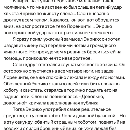
В цирке наступило необычное молчание, такое
молчание, что мне явственно был слышен легкий удар
хлыста Энрико по животу слона… Слон внезапно
дрогнул всем телом. Казалось, он вот-вот обрушится
вниз, на распростертое тело Лоренциты… Энрико
повторил свой удар на этот раз сильнее прежнего.
Я сразу понял ужасный замысел Энрико: он хотел
раздавить жену под передними ногами громадного
животного. Но прежде чем я решился броситься ей на
помощь, произошло нечто невероятное.
Слон вдруг отказался слушаться своего хозяина. Он
осторожно опустился на все четыре ноги, не задев
Лоренциты, она же спокойно лежала между его ногами.
Обозленный Энрико стал изо всей силы бить слона по
хоботу и свистать, стараясь вторично поднять его на
задние ноги. Слон не повиновался. «Довольно,
довольно!» кричала взволнованная публика.
Тогда Энрико употребил самое решительное
средство, он уколол хобот Лолли длинной булавкой… Но
в эту секунду, обвитый страшным хоботом, поднятый на
воздух и с силой брошенный вниз, он уже лежал без