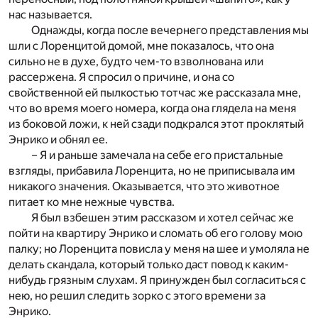
нас называется.
Однажды, когда после вечернего представления мы
шли с Лоренцитой домой, мне показалось, что она
сильно не в духе, будто чем-то взволнована или
рассержена. Я спросил о причине, и она со
свойственной ей пылкостью тотчас же рассказала мне,
что во время моего номера, когда она глядела на меня
из боковой ложи, к ней сзади подкрался этот проклятый
Энрико и обнял ее.
– Я и раньше замечала на себе его пристальные
взгляды, прибавила Лоренцита, но не приписывала им
никакого значения. Оказывается, что это животное
питает ко мне нежные чувства.
Я был взбешен этим рассказом и хотел сейчас же
пойти на квартиру Энрико и сломать об его голову мою
палку; но Лоренцита повисла у меня на шее и умоляла не
делать скандала, который только даст повод к каким-
нибудь грязным слухам. Я принужден был согласиться с
нею, но решил следить зорко с этого времени за
Энрико.