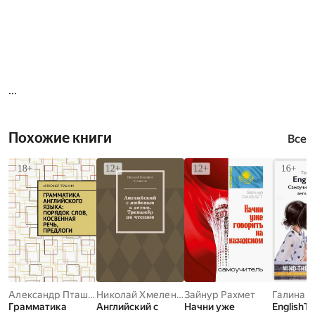
...
Похожие книги
Все
Александр Пташкин
Николай Хмеленок
Зайнур Рахмет
Галина 
Грамматика
Английский с
Начни уже
EnglishTi