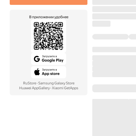
В приложении удобнее
RuStore
·
Samsung Galaxy Store
Huawei AppGallery
·
Xiaomi GetApps