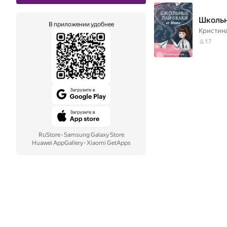
Школьн
В приложении удобнее
Кристин
17
RuStore
·
Samsung Galaxy Store
Huawei AppGallery
·
Xiaomi GetApps