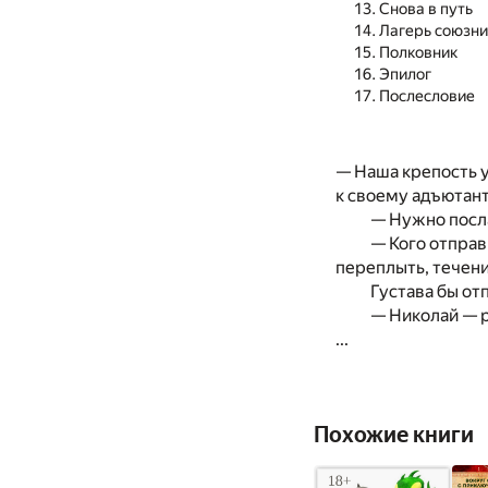
Снова в путь
Лагерь союзни
Полковник
Эпилог
Послесловие
— Наша крепость у
к своему адъютант
— Нужно посл
— Кого отправ
переплыть, течени
Густава бы от
— Николай — р
...
Похожие книги