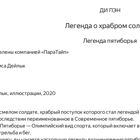
ДИ ПЭН
Легенда о храбром со
Легенда пятиборья
влены компанией «ПараТайп»
иса Дейлык
лык, иллюстрации, 2020
 смелом солдате, храбрый поступок которого стал легендой 
последствии переименованное в Современное пятиборье.
ятиборье — Олимпийский вид спорта, который включает в с
рельба и бег.
книгу, вы узнаете настоящую легенду возникновения пятибо