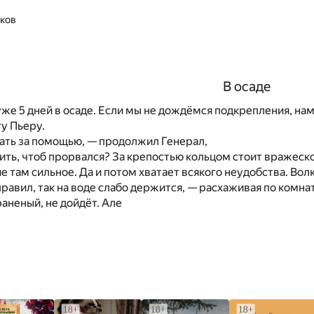
ков
В осаде
же 5 дней в осаде. Если мы не дождёмся подкрепления, нам
у Пьеру.
ать за помощью, — продолжил Генерал,
ить, чтоб прорвался? За крепостью кольцом стоит вражеск
е там сильное. Да и потом хватает всякого неудобства. Вол
правил, так на воде слабо держится, — расхаживая по комна
аненый, не дойдёт. Але