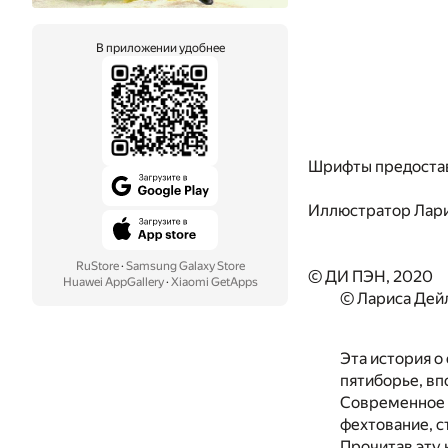
В приложении удобнее
Шрифты предоста
Иллюстратор
Лар
RuStore
·
Samsung Galaxy Store
© ДИ ПЭН, 2020
Huawei AppGallery
·
Xiaomi GetApps
© Лариса Дей
Эта история о
пятиборье, в
Современное П
фехтование, ст
Прочитав эту 