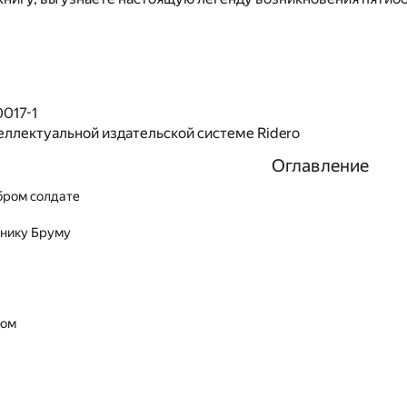
017-1
еллектуальной издательской системе Ridero
Оглавление
бром солдате
внику Бруму
а
гом