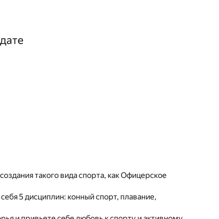
лдате
создания такого вида спорта, как Офицерское
ебя 5 дисциплин: конный спорт, плавание,
рья и привьете себе любовь к спорту и активному