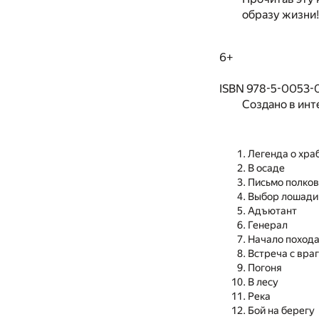
образу жизни!
6+
ISBN 978-5-0053-0
Создано в инт
Легенда о хра
В осаде
Письмо полко
Выбор лошади
Адъютант
Генерал
Начало поход
Встреча с вра
Погоня
В лесу
Река
Бой на берегу