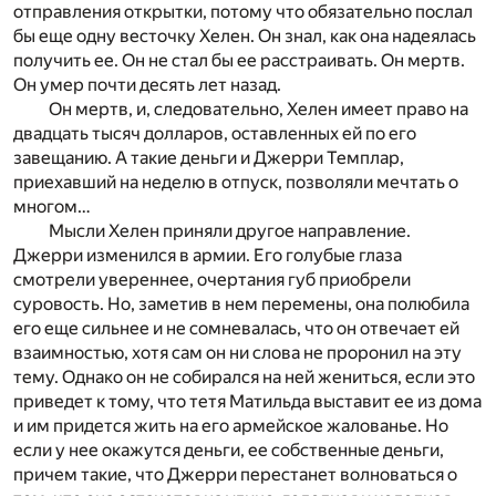
отправления открытки, потому что обязательно послал
бы еще одну весточку Хелен. Он знал, как она надеялась
получить ее. Он не стал бы ее расстраивать. Он мертв.
Он умер почти десять лет назад.
Он мертв, и, следовательно, Хелен имеет право на
двадцать тысяч долларов, оставленных ей по его
завещанию. А такие деньги и Джерри Темплар,
приехавший на неделю в отпуск, позволяли мечтать о
многом…
Мысли Хелен приняли другое направление.
Джерри изменился в армии. Его голубые глаза
смотрели увереннее, очертания губ приобрели
суровость. Но, заметив в нем перемены, она полюбила
его еще сильнее и не сомневалась, что он отвечает ей
взаимностью, хотя сам он ни слова не проронил на эту
тему. Однако он не собирался на ней жениться, если это
приведет к тому, что тетя Матильда выставит ее из дома
и им придется жить на его армейское жалованье. Но
если у нее окажутся деньги, ее собственные деньги,
причем такие, что Джерри перестанет волноваться о