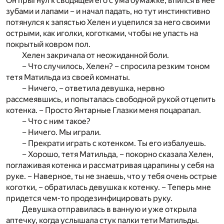
Он прыгнул к сводящей его с ума бумажке, впился в нее
зубами и лапами – и начал падать, но тут инстинктивно
потянулся к запястью Хелен и уцепился за него своими
острыми, как иголки, коготками, чтобы не упасть на
покрытый ковром пол.
Хелен закричала от неожиданной боли.
– Что случилось, Хелен? – спросила резким тоном
тетя Матильда из своей комнаты.
– Ничего, – ответила девушка, нервно
рассмеявшись, и попыталась свободной рукой отцепить
котенка. – Просто Янтарные Глазки меня поцарапал.
– Что с ним такое?
– Ничего. Мы играли.
– Прекрати играть с котенком. Ты его избалуешь.
– Хорошо, тетя Матильда, – покорно сказала Хелен,
поглаживая котенка и рассматривая царапины у себя на
руке. – Наверное, ты не знаешь, что у тебя очень острые
коготки, – обратилась девушка к котенку. – Теперь мне
придется чем-то продезинфицировать руку.
Девушка отправилась в ванную и уже открыла
аптечку, когда услышала стук палки тети Матильды.