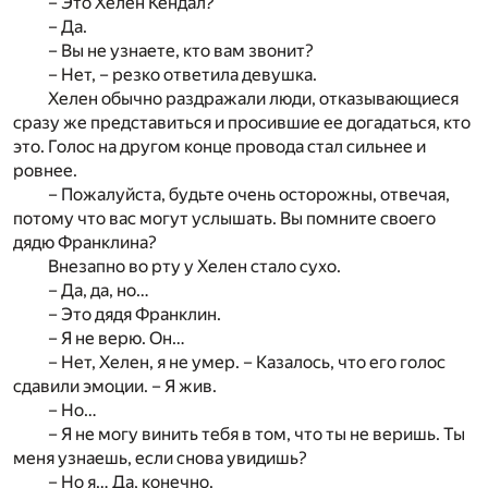
– Это Хелен Кендал?
– Да.
– Вы не узнаете, кто вам звонит?
– Нет, – резко ответила девушка.
Хелен обычно раздражали люди, отказывающиеся
сразу же представиться и просившие ее догадаться, кто
это. Голос на другом конце провода стал сильнее и
ровнее.
– Пожалуйста, будьте очень осторожны, отвечая,
потому что вас могут услышать. Вы помните своего
дядю Франклина?
Внезапно во рту у Хелен стало сухо.
– Да, да, но…
– Это дядя Франклин.
– Я не верю. Он…
– Нет, Хелен, я не умер. – Казалось, что его голос
сдавили эмоции. – Я жив.
– Но…
– Я не могу винить тебя в том, что ты не веришь. Ты
меня узнаешь, если снова увидишь?
– Но я… Да, конечно.