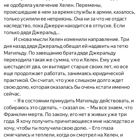
не одобряла увлечение Хелен. Перемены,
происшедшие в нем за время службы в армии, казалось,
только усилили ее неприязнь. Она ни за что не отдаст
наследство, пока Джерри находится в отпуске. Если
только дядя Джеральд…
И снова мысли Хелен изменили направление. Три
дня назад дядя Джеральд обещал ей надавить на тетю
Матильду. По завещанию брата дяде Джеральду
переходила такая же сумма, что и Хелен. Ему уже
шестьдесят два, он выглядит старше своих лет, но все
еще продолжает работать, занимаясь юридической
практикой. Он считал, что уже слишком долго ждет
свою долю, которая оказалась бы очень кстати именно
сейчас.
– Я в состоянии принудить Матильду действовать, и
собираюсь это сделать, – сказал он. – Мы все знаем, что
Франклин мертв. По закону, его нет в живых уже три
года. Я хочу получить причитающееся мне наследство и
хочу, чтобы ты получила свою долю. – Его глаза
смягчались и теплели, когда он смотрел на Хелен, и