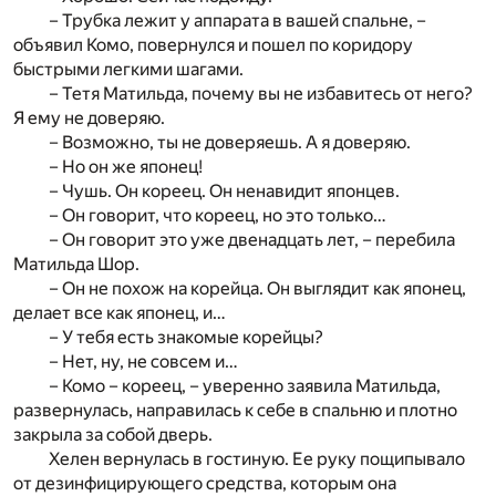
– Трубка лежит у аппарата в вашей спальне, –
объявил Комо, повернулся и пошел по коридору
быстрыми легкими шагами.
– Тетя Матильда, почему вы не избавитесь от него?
Я ему не доверяю.
– Возможно, ты не доверяешь. А я доверяю.
– Но он же японец!
– Чушь. Он кореец. Он ненавидит японцев.
– Он говорит, что кореец, но это только…
– Он говорит это уже двенадцать лет, – перебила
Матильда Шор.
– Он не похож на корейца. Он выглядит как японец,
делает все как японец, и…
– У тебя есть знакомые корейцы?
– Нет, ну, не совсем и…
– Комо – кореец, – уверенно заявила Матильда,
развернулась, направилась к себе в спальню и плотно
закрыла за собой дверь.
Хелен вернулась в гостиную. Ее руку пощипывало
от дезинфицирующего средства, которым она