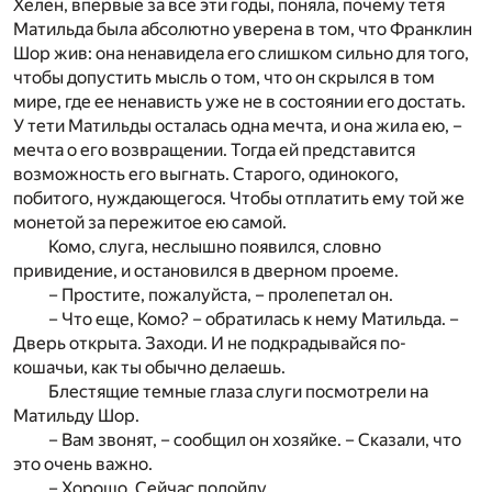
Хелен, впервые за все эти годы, поняла, почему тетя
Матильда была абсолютно уверена в том, что Франклин
Шор жив: она ненавидела его слишком сильно для того,
чтобы допустить мысль о том, что он скрылся в том
мире, где ее ненависть уже не в состоянии его достать.
У тети Матильды осталась одна мечта, и она жила ею, –
мечта о его возвращении. Тогда ей представится
возможность его выгнать. Старого, одинокого,
побитого, нуждающегося. Чтобы отплатить ему той же
монетой за пережитое ею самой.
Комо, слуга, неслышно появился, словно
привидение, и остановился в дверном проеме.
– Простите, пожалуйста, – пролепетал он.
– Что еще, Комо? – обратилась к нему Матильда. –
Дверь открыта. Заходи. И не подкрадывайся по-
кошачьи, как ты обычно делаешь.
Блестящие темные глаза слуги посмотрели на
Матильду Шор.
– Вам звонят, – сообщил он хозяйке. – Сказали, что
это очень важно.
– Хорошо. Сейчас подойду.