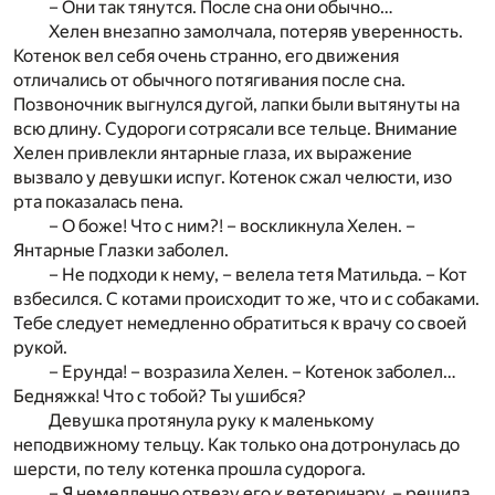
– Они так тянутся. После сна они обычно…
Хелен внезапно замолчала, потеряв уверенность.
Котенок вел себя очень странно, его движения
отличались от обычного потягивания после сна.
Позвоночник выгнулся дугой, лапки были вытянуты на
всю длину. Судороги сотрясали все тельце. Внимание
Хелен привлекли янтарные глаза, их выражение
вызвало у девушки испуг. Котенок сжал челюсти, изо
рта показалась пена.
– О боже! Что с ним?! – воскликнула Хелен. –
Янтарные Глазки заболел.
– Не подходи к нему, – велела тетя Матильда. – Кот
взбесился. С котами происходит то же, что и с собаками.
Тебе следует немедленно обратиться к врачу со своей
рукой.
– Ерунда! – возразила Хелен. – Котенок заболел…
Бедняжка! Что с тобой? Ты ушибся?
Девушка протянула руку к маленькому
неподвижному тельцу. Как только она дотронулась до
шерсти, по телу котенка прошла судорога.
– Я немедленно отвезу его к ветеринару, – решила