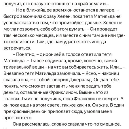
получит, его сразу же отошлют на край земли и…
– Но в ближайшее время он останется в лагере, –
быстро закончила фразу Хелен, пока тетя Матильда не
успела сказать о том, что произойдет дальше. Хелен не
могла позволить себе об этом думать. – Он проведет
там несколько месяцев, и я вместе с ним там же или где-
то поблизости. Там, где нам удастся хоть иногда
встречаться.
– Понятно, – с иронией в голосе ответила тетя
Матильда. – Ты все обдумала, кроме, конечно, самой
тривиальной вещи – на что вы собираетесь жить. Или… –
Внезапно тетя Матильда замолчала. – Ясно, – наконец
сказала она, – с тобой говорил Джеральд. Он дал тебе
понять, что сможет заставить меня передать тебе
деньги, оставленные Франклином. Выкинь это из
головы. Ты их не получишь, пока Франклин не помрет. А
он пока еще на этом свете, так же как и я. Он жив. В один
прекрасный день он приползет сюда, умоляя меня
простить его.
Она рассмеялась, словно сказала что-то смешное.