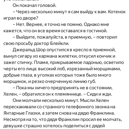
Он покачал головой.
– Через несколько минут я сам выйду к вам. Котенок
играл во дворе?
– Нет. Вернее, я точно не помню. Однако мне
кажется, что он все время оставался в гостиной.
– Выйдите, пожалуйста, в приемную, – повторил
свою просьбу доктор Блейкли.
Джеральд Шор опустился в кресло в приемной,
вынул сигару из кармана жилетки, откусил кончик и
зажег спичку. Пламя, прикрываемое ладонью, осветило
черты его лица: высокий лоб, изрезанный морщинами,
добрые глаза, в уголках которых тоже было много
морщинок, и резко очерченную линию губ.
– Пока мы ничего предпринять не в состоянии,
Хелен, – обратился он к племяннице. – Сиди и жди.
Они молчали несколько минут. Мысли Хелен
перескакивали со странного телефонного звонка на
Янтарные Глазки, а затем снова на дядю Франклина.
Несмотря на то, что дядя Франклин просил ее молчать,
девушке страшно хотелось поделиться с дядей