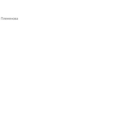
и
 Племянова