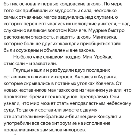
бытия, основали первые колдовские школы. По мере
того как прибывали их мудрость и сила, несколько
самых отчаянных магов задумались над слухами, о
которых перешептывались их нелюдские учителя, – над
слухами о великом золотом Ковчеге. Мудрые быстро
распознали опасность, и адепты школы Мангаэкка,
которые больше других жаждали приобщиться тайн,
были осуждены и объявлены вне закона.
Но было уже слишком поздно. Мин-Уройкас
отыскали – и захватили.
Глупцы нашли и разбудили двух последних
оставшихся в живых инхороев, Ауракса и Ауранга,
которые скрывались в потайных уголках Ковчега. От
новых наставников мангаэккские изгнанники узнали, что
проклятие, бремя всех колдунов, преодолимо. Они
узнали, что мир может стать неподвластным небесному
суду. Тогда они составили вместе с двумя
отвратительными братьями-близнецами Консульт и
употребили все свое хитроумие на исполнение
провалившихся замыслов инхороев.