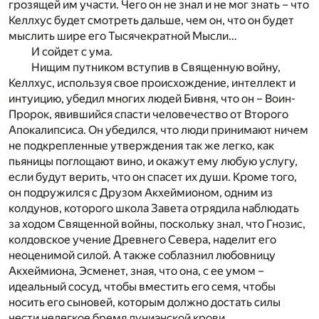
грозящей им участи. Чего он не знал и не мог знать – что
Келлхус будет смотреть дальше, чем он, что он будет
мыслить шире его Тысячекратной Мысли…
И сойдет с ума.
Нищим путником вступив в Священную войну,
Келлхус, используя свое происхождение, интеллект и
интуицию, убедил многих людей Бивня, что он – Воин-
Пророк, явившийся спасти человечество от Второго
Апокалипсиса. Он убедился, что люди принимают ничем
не подкрепленные утверждения так же легко, как
пьяницы поглощают вино, и окажут ему любую услугу,
если будут верить, что он спасет их души. Кроме того,
он подружился с Друзом Акхеймионом, одним из
колдунов, которого школа Завета отрядила наблюдать
за ходом Священной войны, поскольку знал, что Гнозис,
колдовское учение Древнего Севера, наделит его
неоценимой силой. А также соблазнил любовницу
Акхеймиона, Эсменет, зная, что она, с ее умом –
идеальный сосуд, чтобы вместить его семя, чтобы
носить его сыновей, которым должно достать силы
нести нелегкое бремя дунианской крови.