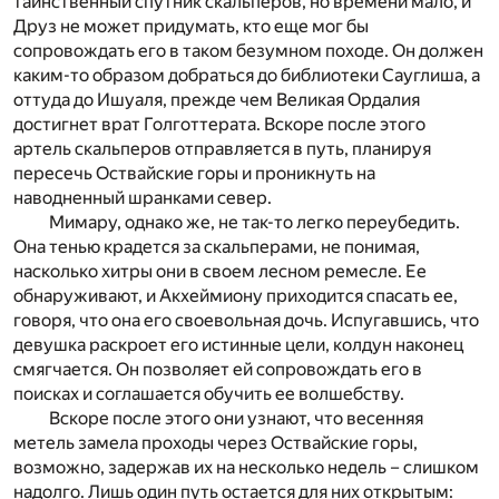
таинственный спутник скальперов, но времени мало, и
Друз не может придумать, кто еще мог бы
сопровождать его в таком безумном походе. Он должен
каким-то образом добраться до библиотеки Сауглиша, а
оттуда до Ишуаля, прежде чем Великая Ордалия
достигнет врат Голготтерата. Вскоре после этого
артель скальперов отправляется в путь, планируя
пересечь Оствайские горы и проникнуть на
наводненный шранками север.
Мимару, однако же, не так-то легко переубедить.
Она тенью крадется за скальперами, не понимая,
насколько хитры они в своем лесном ремесле. Ее
обнаруживают, и Акхеймиону приходится спасать ее,
говоря, что она его своевольная дочь. Испугавшись, что
девушка раскроет его истинные цели, колдун наконец
смягчается. Он позволяет ей сопровождать его в
поисках и соглашается обучить ее волшебству.
Вскоре после этого они узнают, что весенняя
метель замела проходы через Оствайские горы,
возможно, задержав их на несколько недель – слишком
надолго. Лишь один путь остается для них открытым: