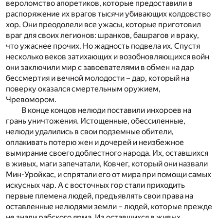
вероломство апоретиков, которые предоставили в
распоряжение их врагов тысячи убивающих колдовство
хор. Они преодолели все ужасы, которые приготовил
враг для своих легионов: шранков, башрагов и враку,
что ужаснее прочих. Но жадность подвела их. Спустя
несколько веков затихающих и возобновляющихся войн
они заключили мир с завоевателями в обмен на дар
бессмертия и вечной молодости – дар, который на
поверку оказался смертельным оружием,
Чревомором.
В конце концов нелюди поставили инхороев на
грань уничтожения. Истощенные, обессиленные,
нелюди удалились в свои подземные обители,
оплакивать потерю жен и дочерей и неизбежное
вымирание своего доблестного народа. Их, оставшихся
в живых, маги запечатали, Ковчег, который они назвали
Мин-Уройкас, и спрятали его от мира при помощи самых
искусных чар. А с восточных гор стали приходить
первые племена людей, предъявлять свои права на
оставленные нелюдями земли – людей, которые прежде
не знали рабского ярма. Из оставшихся в живых