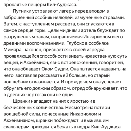
проклятые пещеры Кил-Ауджаса.
Путники устраивают лагерь перед входом в
заброшенный особняк нелюдей, измученные страхами.
Затем, с наступлением рассвета, они спускаются в
самое сердце горы. Целыми днями артель блуждает по
разрушенным залам, направляемая Инкариолом и его
древними воспоминаниями. Глубоко в особняке
Мимара, наконец, признается в своей изредка
проявляющейся способности видеть нравственную суть
вещей, и Акхеймион, явно встревоженный, говорит ей,
что она обладает Оком Судии. Она пытается надавить на
него, заставляя рассказать ей больше, но старый
волшебник отказывается. И прежде чем она успевает
обругать его должны образом, отряд обнаруживает, что
в древних чертогах они не одни.
Шранки нападают на них с яростью и в
бесчисленных количествах. Несмотря на потери
волшебной силы, понесенные Инкариолом и
Акхеймианом, шранки побеждают, и выжившим
скальперам приходится бежать в недра Кил-Ауджаса.