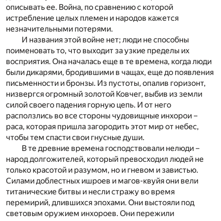
описывать ее. Война, по сравнению с которой
истребление целых племен и народов кажется
незначительными потерями.
И названия этой войне нет; люди не способны
поименовать то, что выходит за узкие пределы их
восприятия. Она началась еще в те времена, когда люди
были дикарями, бродившими в чащах, еще до появления
письменности и бронзы. Из пустоты, опалив горизонт,
низвергся огромный золотой Ковчег, выбив из земли
силой своего падения горную цепь. И от него
расползлись во все стороны чудовищные инхорои –
раса, которая пришла загородить этот мир от небес,
чтобы тем спасти свои гнусные души.
В те древние времена господствовали нелюди –
народ долгожителей, который превосходил людей не
только красотой и разумом, но и гневом и завистью.
Силами доблестных ишроев и магов-квуйя они вели
титанические битвы и несли стражу во время
перемирий, длившихся эпохами. Они выстояли под
световым оружием инхороев. Они пережили