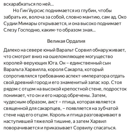
вскарабкаться по ней…
Но Гин’йурсис поднимается из глубин, чтобы
забрать их, волоча за собой, словно мантию, сам ад. Око
Судии Мимары открывается, и она высоко поднимает
Слезу Господню, каким-то образом зная…
Великая Ордалия
Далеко на севере юный Варальт Сорвил обнаруживает,
что смотрит вниз на ошеломляющее могущество
королей-верующих Юга. Он – единственный сын
Варальта Харвилла, короля Сакарпа, который
сопротивлялся требованию аспект-императора отдать
свой древний город и его знаменитый запас хор. Стоя
рядом с отцом на высокой крепостной стене, подросток
понимает, что он и его народ обречены. Затем,
чудесным образом, аист – птица, которая является
священной для сакарпцев, – появляется на зубчатой
стене над его отцом. Король и птица разговаривают в
наступившей тяжелой тишине, а затем Харвил
поворачивается и приказывает Сорвилу спасаться.