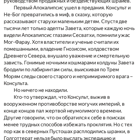
руководством продажных и бездействующих шрайев.
Первый Апокалипсис ушел в предания. Консульт и
Не-Бог превратились в миф, в сказку, которую
рассказывают старухи маленьким детям. Спустя две
тысячи лет только адепты Завета, которые каждую ночь
видели Апокалипсис глазами Сесватхи, помнили ужас
Мог-Фарау. Хотя властители и ученые считали их
помешанными, владение Гнозисом, колдовством
Древнего Севера, внушало уважение и смертельную
зависть. Гонимые ночными кошмарами колдуны Завета
бродили по лабиринтам силы, выискивая по Трем
Морям следы своего старого и непримиримого врага –
Консульта.
Но ничего не находили.
Кто-то утверждал, что Консульт, выжив в
вооруженном противоборстве могучих империй, в
конце концов пал жертвой неумолимого времени.
Другие говорили, что он обратился к себе в поисках
менее трудных способов избежать проклятия. Но с тех
пор как в северных Пустошах расплодились шранки, в
Голготтерат нельзя было выслать экспедицию и