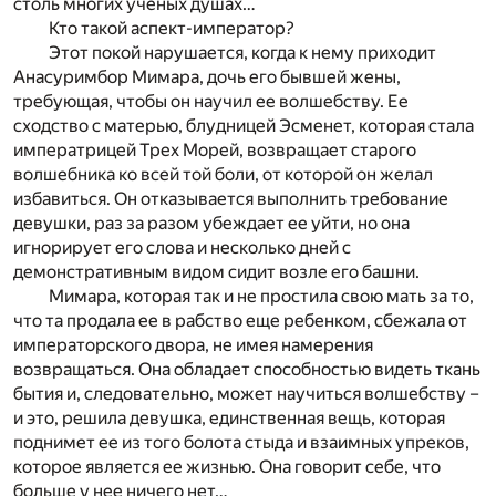
столь многих ученых душах…
Кто такой аспект-император?
Этот покой нарушается, когда к нему приходит
Анасуримбор Мимара, дочь его бывшей жены,
требующая, чтобы он научил ее волшебству. Ее
сходство с матерью, блудницей Эсменет, которая стала
императрицей Трех Морей, возвращает старого
волшебника ко всей той боли, от которой он желал
избавиться. Он отказывается выполнить требование
девушки, раз за разом убеждает ее уйти, но она
игнорирует его слова и несколько дней с
демонстративным видом сидит возле его башни.
Мимара, которая так и не простила свою мать за то,
что та продала ее в рабство еще ребенком, сбежала от
императорского двора, не имея намерения
возвращаться. Она обладает способностью видеть ткань
бытия и, следовательно, может научиться волшебству –
и это, решила девушка, единственная вещь, которая
поднимет ее из того болота стыда и взаимных упреков,
которое является ее жизнью. Она говорит себе, что
больше у нее ничего нет…