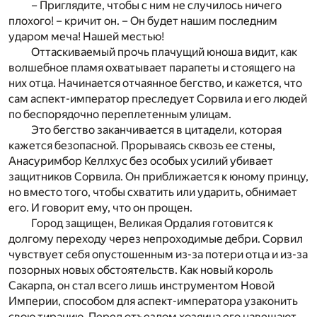
– Приглядите, чтобы с ним не случилось ничего
плохого! – кричит он. – Он будет нашим последним
ударом меча! Нашей местью!
Оттаскиваемый прочь плачущий юноша видит, как
волшебное пламя охватывает парапеты и стоящего на
них отца. Начинается отчаянное бегство, и кажется, что
сам аспект-император преследует Сорвила и его людей
по беспорядочно переплетенным улицам.
Это бегство заканчивается в цитадели, которая
кажется безопасной. Прорываясь сквозь ее стены,
Анасуримбор Келлхус без особых усилий убивает
защитников Сорвила. Он приближается к юному принцу,
но вместо того, чтобы схватить или ударить, обнимает
его. И говорит ему, что он прощен.
Город защищен, Великая Ордалия готовится к
долгому переходу через непроходимые дебри. Сорвил
чувствует себя опустошенным из-за потери отца и из-за
позорных новых обстоятельств. Как новый король
Сакарпа, он стал всего лишь инструментом Новой
Империи, способом для аспект-императора узаконить
свою тиранию. Перед отъездом хозяина его навещают