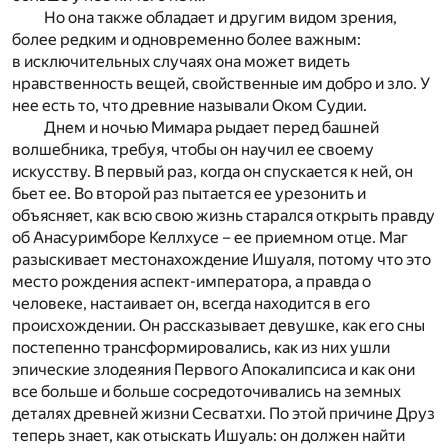
Но она также обладает и другим видом зрения,
более редким и одновременно более важным:
в исключительных случаях она может видеть
нравственность вещей, свойственные им добро и зло. У
нее есть то, что древние называли Оком Судии.
Днем и ночью Мимара рыдает перед башней
волшебника, требуя, чтобы он научил ее своему
искусству. В первый раз, когда он спускается к ней, он
бьет ее. Во второй раз пытается ее урезонить и
объясняет, как всю свою жизнь старался открыть правду
об Анасуримборе Келлхусе – ее приемном отце. Маг
разыскивает местонахождение Ишуаля, потому что это
место рождения аспект-императора, а правда о
человеке, настаивает он, всегда находится в его
происхождении. Он рассказывает девушке, как его сны
постепенно трансформировались, как из них ушли
эпические злодеяния Первого Апокалипсиса и как они
все больше и больше сосредоточивались на земных
деталях древней жизни Сесватхи. По этой причине Друз
теперь знает, как отыскать Ишуаль: он должен найти