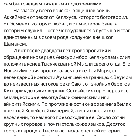
сам был снедаем тяжелыми подозрениями.
На глазах у всего войска Священной войны
Акхеймион отрекся от Келлхуса, которого боготворил,
от Эсменет, которую любил, и от мастеров Завета,
которым служил. После чего удалился в пустыню и стал
единственным в своем роде колдуном вне школ.
Шаманом.
И вот после двадцати лет кровопролития и
обращения иноверцев Анасуримбор Келлхус замыслил
положить конец Тысячекратной Мысли своего отца. Его
Новая Империя простиралась на все Три Моря, от
легендарной крепости Аувангшей на границах с Зеумом
до неизвестных истоков реки Сают, от знойных берегов
Кутнарму до диких вершин Оствайских гор – через все
земли, которые некогда были фанимскими или
айнритийскими. По протяженности она сравнима была с
прежней Кенейской империей, а если говорить о
населении, то намного превосходила ее. Около сотни
крупных городов и почти столько же языков. Десяток
гордых народов. Тысяча лет искалеченной истории.