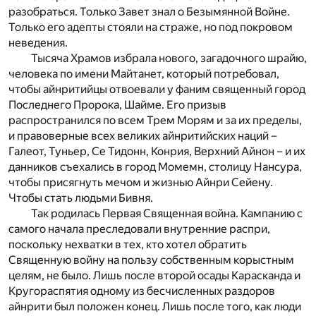
разобраться. Только Завет знал о Безымянной Войне.
Только его адепты стояли на страже, но под покровом
неведения.
Тысяча Храмов избрала нового, загадочного шрайю,
человека по имени Майтанет, который потребовал,
чтобы айнритийцы отвоевали у фаним священный город
Последнего Пророка, Шайме. Его призыв
распространился по всем Трем Морям и за их пределы,
и правоверные всех великих айнритийских наций –
Галеот, Туньер, Се Тидонн, Конрия, Верхний Айнон – и их
данников съехались в город Момемн, столицу Нансура,
чтобы присягнуть мечом и жизнью Айнри Сейену.
Чтобы стать людьми Бивня.
Так родилась Первая Священная война. Кампанию с
самого начала преследовали внутренние распри,
поскольку нехватки в тех, кто хотел обратить
Священную войну на пользу собственным корыстным
целям, не было. Лишь после второй осады Карасканда и
Кругораспятия одному из бесчисленных раздоров
айнрити был положен конец. Лишь после того, как люди