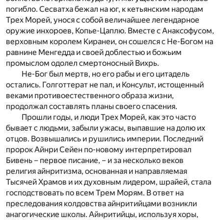
погибло. Сесватха бежал на юг, к кетьянским народам
Трех Морей, унося с собой величайшее легендарное
оружие инхороев, Копье-Цаплю. Вместе с Анаксофусом,
верховным королем Киранеи, он сошелся с Не-Богом на
равнине Менгедда и своей доблестью и божьим
промыслом одолел смертоносный Вихрь.
Не-Бог был мертв, но его рабы и его цитадель
остались. Голготтерат не пал, и Консульт, истощенный
веками противоестественного образа жизни,
продолжал составлять планы своего спасения.
Прошли годы, и люди Трех Морей, как это часто
бывает с людьми, забыли ужасы, выпавшие на долю их
отцов. Возвышались и рушились империи. Последний
пророк Айнри Сейен по-новому интерпретировал
Бивень – первое писание, – и за несколько веков
религия айнритизма, основанная и направляемая
Тысячей Храмов и их духовным лидером, шрайей, стала
господствовать по всем Трем Морям. В ответ на
преследования колдовства айнритийцами возникли
анагогические школы. Айнритийцы, используя хоры,