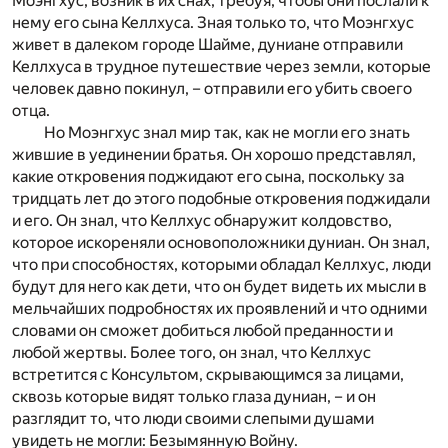
Моэнгхус, возник в их снах, требуя, чтобы они послали к
нему его сына Келлхуса. Зная только то, что Моэнгхус
живет в далеком городе Шайме, дуниане отправили
Келлхуса в трудное путешествие через земли, которые
человек давно покинул, – отправили его убить своего
отца.
Но Моэнгхус знал мир так, как не могли его знать
жившие в уединении братья. Он хорошо представлял,
какие откровения поджидают его сына, поскольку за
тридцать лет до этого подобные откровения поджидали
и его. Он знал, что Келлхус обнаружит колдовство,
которое искореняли основоположники дуниан. Он знал,
что при способностях, которыми обладал Келлхус, люди
будут для него как дети, что он будет видеть их мысли в
мельчайших подробностях их проявлений и что одними
словами он сможет добиться любой преданности и
любой жертвы. Более того, он знал, что Келлхус
встретится с Консультом, скрывающимся за лицами,
сквозь которые видят только глаза дуниан, – и он
разглядит то, что люди своими слепыми душами
увидеть не могли: Безымянную Войну.