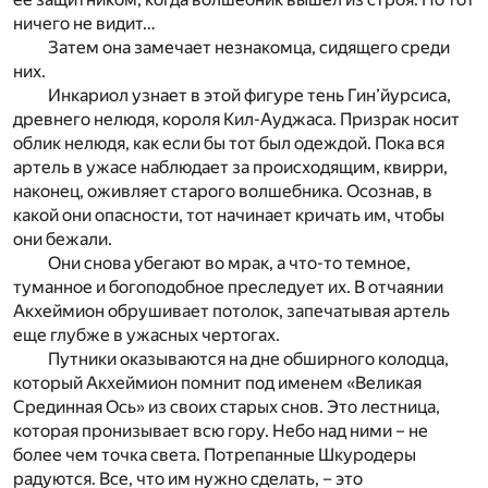
ничего не видит…
Затем она замечает незнакомца, сидящего среди
них.
Инкариол узнает в этой фигуре тень Гин’йурсиса,
древнего нелюдя, короля Кил-Ауджаса. Призрак носит
облик нелюдя, как если бы тот был одеждой. Пока вся
артель в ужасе наблюдает за происходящим, квирри,
наконец, оживляет старого волшебника. Осознав, в
какой они опасности, тот начинает кричать им, чтобы
они бежали.
Они снова убегают во мрак, а что-то темное,
туманное и богоподобное преследует их. В отчаянии
Акхеймион обрушивает потолок, запечатывая артель
еще глубже в ужасных чертогах.
Путники оказываются на дне обширного колодца,
который Акхеймион помнит под именем «Великая
Срединная Ось» из своих старых снов. Это лестница,
которая пронизывает всю гору. Небо над ними – не
более чем точка света. Потрепанные Шкуродеры
радуются. Все, что им нужно сделать, – это