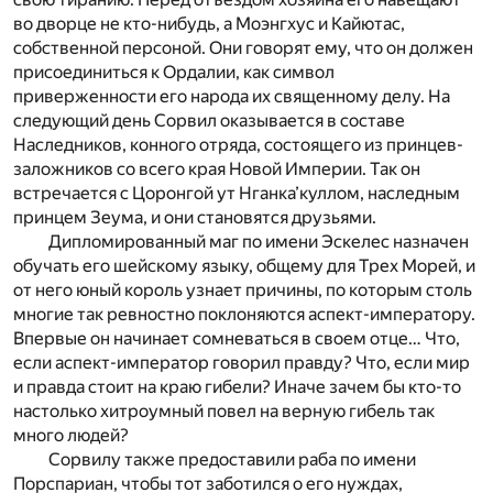
во дворце не кто-нибудь, а Моэнгхус и Кайютас,
собственной персоной. Они говорят ему, что он должен
присоединиться к Ордалии, как символ
приверженности его народа их священному делу. На
следующий день Сорвил оказывается в составе
Наследников, конного отряда, состоящего из принцев-
заложников со всего края Новой Империи. Так он
встречается с Цоронгой ут Нганка’куллом, наследным
принцем Зеума, и они становятся друзьями.
Дипломированный маг по имени Эскелес назначен
обучать его шейскому языку, общему для Трех Морей, и
от него юный король узнает причины, по которым столь
многие так ревностно поклоняются аспект-императору.
Впервые он начинает сомневаться в своем отце… Что,
если аспект-император говорил правду? Что, если мир
и правда стоит на краю гибели? Иначе зачем бы кто-то
настолько хитроумный повел на верную гибель так
много людей?
Сорвилу также предоставили раба по имени
Порспариан, чтобы тот заботился о его нуждах,