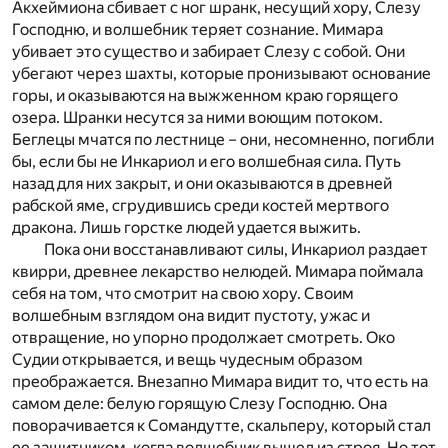
Акхеймиона сбивает с ног шранк, несущий хору, Слезу
Господню, и волшебник теряет сознание. Мимара
убивает это существо и забирает Слезу с собой. Они
убегают через шахты, которые пронизывают основание
горы, и оказываются на выжженном краю горящего
озера. Шранки несутся за ними воющим потоком.
Беглецы мчатся по лестнице – они, несомненно, погибли
бы, если бы не Инкариол и его волшебная сила. Путь
назад для них закрыт, и они оказываются в древней
рабской яме, сгрудившись среди костей мертвого
дракона. Лишь горстке людей удается выжить.
Пока они восстанавливают силы, Инкариол раздает
квирри, древнее лекарство нелюдей. Мимара поймала
себя на том, что смотрит на свою хору. Своим
волшебным взглядом она видит пустоту, ужас и
отвращение, но упорно продолжает смотреть. Око
Судии открывается, и вещь чудесным образом
преображается. Внезапно Мимара видит то, что есть на
самом деле: белую горящую Слезу Господню. Она
поворачивается к Сомандутте, скальперу, который стал
ее защитником, когда волшебник вышел из строя. Но тот