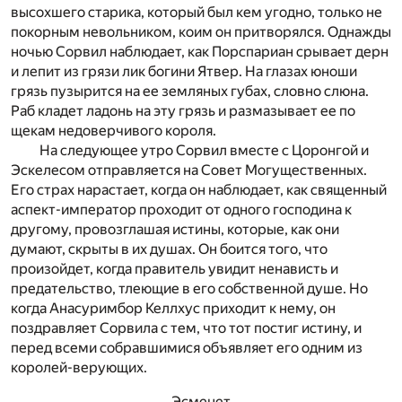
высохшего старика, который был кем угодно, только не
покорным невольником, коим он притворялся. Однажды
ночью Сорвил наблюдает, как Порспариан срывает дерн
и лепит из грязи лик богини Ятвер. На глазах юноши
грязь пузырится на ее земляных губах, словно слюна.
Раб кладет ладонь на эту грязь и размазывает ее по
щекам недоверчивого короля.
На следующее утро Сорвил вместе с Цоронгой и
Эскелесом отправляется на Совет Могущественных.
Его страх нарастает, когда он наблюдает, как священный
аспект-император проходит от одного господина к
другому, провозглашая истины, которые, как они
думают, скрыты в их душах. Он боится того, что
произойдет, когда правитель увидит ненависть и
предательство, тлеющие в его собственной душе. Но
когда Анасуримбор Келлхус приходит к нему, он
поздравляет Сорвила с тем, что тот постиг истину, и
перед всеми собравшимися объявляет его одним из
королей-верующих.
Эсменет