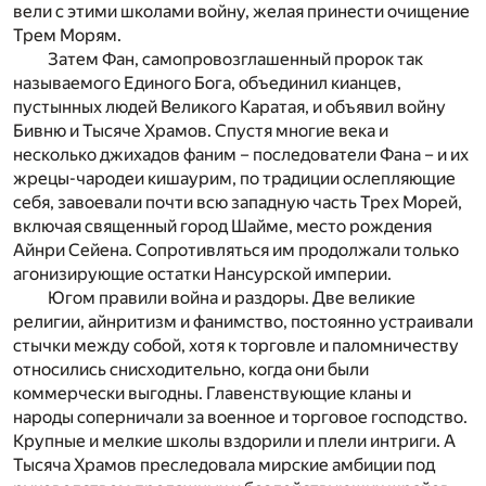
вели с этими школами войну, желая принести очищение
Трем Морям.
Затем Фан, самопровозглашенный пророк так
называемого Единого Бога, объединил кианцев,
пустынных людей Великого Каратая, и объявил войну
Бивню и Тысяче Храмов. Спустя многие века и
несколько джихадов фаним – последователи Фана – и их
жрецы-чародеи кишаурим, по традиции ослепляющие
себя, завоевали почти всю западную часть Трех Морей,
включая священный город Шайме, место рождения
Айнри Сейена. Сопротивляться им продолжали только
агонизирующие остатки Нансурской империи.
Югом правили война и раздоры. Две великие
религии, айнритизм и фанимство, постоянно устраивали
стычки между собой, хотя к торговле и паломничеству
относились снисходительно, когда они были
коммерчески выгодны. Главенствующие кланы и
народы соперничали за военное и торговое господство.
Крупные и мелкие школы вздорили и плели интриги. А
Тысяча Храмов преследовала мирские амбиции под