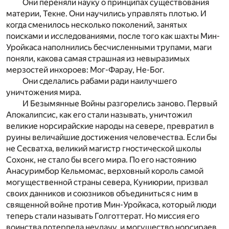
Они переняли науку о принципах существования
материи, Текне. Они научились управлять плотью. И
когда сменилось несколько поколений, занятых
поисками и исследованиями, после того как шахты Мин-
Уройкаса наполнились бесчисленными трупами, маги
поняли, какова самая страшная из невыразимых
мерзостей инхороев: Мог-Фарау, Не-Бог.
Они сделались рабами ради наилучшего
уничтожения мира.
И Безымянные Войны разгорелись заново. Первый
Апокалипсис, как его стали называть, уничтожил
великие норсирайские народы на севере, превратил в
руины величайшие достижения человечества. Если бы
не Сесватха, великий магистр гностической школы
Сохонк, не стало бы всего мира. По его настоянию
Анасуримбор Кельмомас, верховный король самой
могущественной страны севера, Куниюрии, призвал
своих данников и союзников объединиться с ним в
священной войне против Мин-Уройкаса, который люди
теперь стали называть Голготтерат. Но миссия его
воинства потерпела неудачу, и могущество норсираев