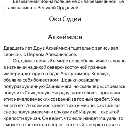
Безымянная Война больше не была безымянной. Ее
стали называть Великой Ордалией.
Око Судии
Акхеймион
Двадцать лет Друз Акхеймион тщательно записывал
свои сны о Первом Апокалипсисе.
Он, единственный в мире волшебник, живет словно
в изгнании на дикой северо-восточной границе
империи, которую создал Анасуримбор Келлхус,
объявив себя божеством. Шранки осаждали
полуразрушенную башню мага, но скальперы, стремясь
получить Священную Награду за их головы, прогнали
этих нечеловеческих созданий за горный хребет. Уже
много лет Акхеймион живет тихо и мирно, охотясь во
сне за полунамеками и слухами об Ишуале – скрытой
крепости дуниан. Он верит, что если найдет Ишуаль, то
сможет ответить на вопрос, который так ярко горит в