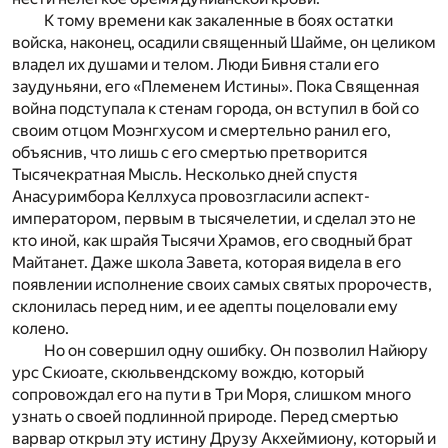
К тому времени как закаленные в боях остатки
войска, наконец, осадили священный Шайме, он целиком
владел их душами и телом. Люди Бивня стали его
заудуньяни, его «Племенем Истины». Пока Священная
война подступала к стенам города, он вступил в бой со
своим отцом Моэнгхусом и смертельно ранил его,
объяснив, что лишь с его смертью претворится
Тысячекратная Мысль. Несколько дней спустя
Анасуримбора Келлхуса провозгласили аспект-
императором, первым в тысячелетии, и сделал это не
кто иной, как шрайя Тысячи Храмов, его сводный брат
Майтанет. Даже школа Завета, которая видела в его
появлении исполнение своих самых святых пророчеств,
склонилась перед ним, и ее адепты поцеловали ему
колено.
Но он совершил одну ошибку. Он позволил Найюру
урс Скиоате, скюльвендскому вождю, который
сопровождал его на пути в Три Моря, слишком много
узнать о своей подлинной природе. Перед смертью
варвар открыл эту истину Друзу Акхеймиону, который и