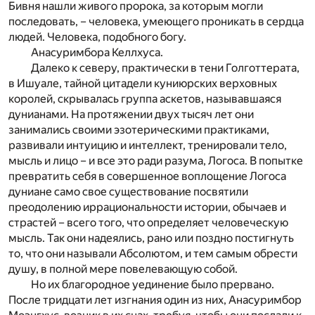
Бивня нашли живого пророка, за которым могли
последовать, – человека, умеющего проникать в сердца
людей. Человека, подобного богу.
Анасуримбора Келлхуса.
Далеко к северу, практически в тени Голготтерата,
в Ишуале, тайной цитадели куниюрских верховных
королей, скрывалась группа аскетов, называвшаяся
дунианами. На протяжении двух тысяч лет они
занимались своими эзотерическими практиками,
развивали интуицию и интеллект, тренировали тело,
мысль и лицо – и все это ради разума, Логоса. В попытке
превратить себя в совершенное воплощение Логоса
дуниане само свое существование посвятили
преодолению иррациональности истории, обычаев и
страстей – всего того, что определяет человеческую
мысль. Так они надеялись, рано или поздно постигнуть
то, что они называли Абсолютом, и тем самым обрести
душу, в полной мере повелевающую собой.
Но их благородное уединение было прервано.
После тридцати лет изгнания один из них, Анасуримбор