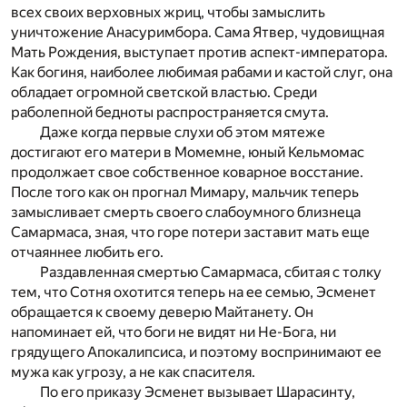
всех своих верховных жриц, чтобы замыслить
уничтожение Анасуримбора. Сама Ятвер, чудовищная
Мать Рождения, выступает против аспект-императора.
Как богиня, наиболее любимая рабами и кастой слуг, она
обладает огромной светской властью. Среди
раболепной бедноты распространяется смута.
Даже когда первые слухи об этом мятеже
достигают его матери в Момемне, юный Кельмомас
продолжает свое собственное коварное восстание.
После того как он прогнал Мимару, мальчик теперь
замысливает смерть своего слабоумного близнеца
Самармаса, зная, что горе потери заставит мать еще
отчаяннее любить его.
Раздавленная смертью Самармаса, сбитая с толку
тем, что Сотня охотится теперь на ее семью, Эсменет
обращается к своему деверю Майтанету. Он
напоминает ей, что боги не видят ни Не-Бога, ни
грядущего Апокалипсиса, и поэтому воспринимают ее
мужа как угрозу, а не как спасителя.
По его приказу Эсменет вызывает Шарасинту,