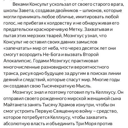
Веками Консульт ускользал от своего старого врага,
школы Завета, создавая двойников – шпионов, которые
могли принимать любое обличье, имитировать любой
голос, не прибегая к колдовству и не обнаруживая его
предательски красноречивую Метку. Захватывая и
пытая этих мерзких тварей, Моэнгхус узнал, что
Консульт не оставил своих давних замыслов
«запечатать» мир от неба, что через десяток лет они
смогут возродить Не-Бога и вызвать Второй
Апокалипсис. Годами Моэнгхус практиковал
многочисленные разновидности вероятностного
транса, рисуя одно будущее за другим в поисках линии
деяний и следствий, которые спасут мир. Многие годы
он создавал свою Тысячекратную Мысль.
Моэнгхус знал и поэтому готовил путь Келлхусу. Он
отправил своего рожденного мирской женщиной сына
Майтанета занять Тысячу Храмов изнутри, чтобы он
смог устроить Первую Священную войну – средство,
которое потребуется Келлхусу, чтобы захватить
абсолютную власть и объединить Три Моря против