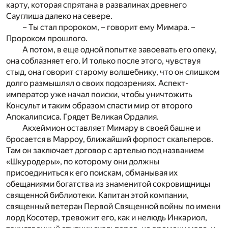
карту, которая спрятана в развалинах древнего
Сауглиша далеко на севере.
– Ты стал пророком, – говорит ему Мимара. –
Пророком прошлого.
А потом, в еще одной попытке завоевать его опеку,
она соблазняет его. И только после этого, чувствуя
стыд, она говорит старому волшебнику, что он слишком
долго размышлял о своих подозрениях. Аспект-
император уже начал поиски, чтобы уничтожить
Консульт и таким образом спасти мир от второго
Апокалипсиса. Грядет Великая Ордалия.
Акхеймион оставляет Мимару в своей башне и
бросается в Марроу, ближайший форпост скальперов.
Там он заключает договор с артелью под названием
«Шкуродеры», по которому они должны
присоединиться к его поискам, обманывая их
обещаниями богатства из знаменитой сокровищницы
священной библиотеки. Капитан этой компании,
священный ветеран Первой Священной войны по имени
лорд Косотер, тревожит его, как и нелюдь Инкариол,