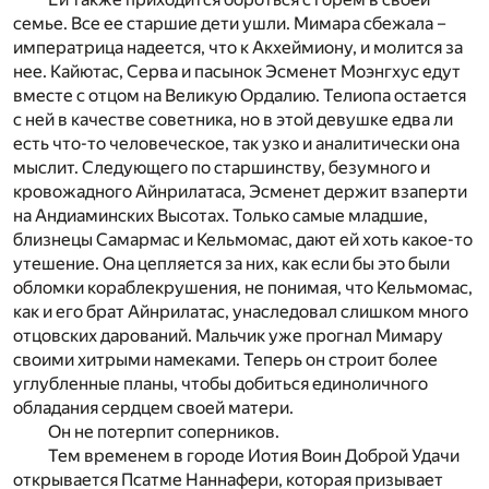
семье. Все ее старшие дети ушли. Мимара сбежала –
императрица надеется, что к Акхеймиону, и молится за
нее. Кайютас, Серва и пасынок Эсменет Моэнгхус едут
вместе с отцом на Великую Ордалию. Телиопа остается
с ней в качестве советника, но в этой девушке едва ли
есть что-то человеческое, так узко и аналитически она
мыслит. Следующего по старшинству, безумного и
кровожадного Айнрилатаса, Эсменет держит взаперти
на Андиаминских Высотах. Только самые младшие,
близнецы Самармас и Кельмомас, дают ей хоть какое-то
утешение. Она цепляется за них, как если бы это были
обломки кораблекрушения, не понимая, что Кельмомас,
как и его брат Айнрилатас, унаследовал слишком много
отцовских дарований. Мальчик уже прогнал Мимару
своими хитрыми намеками. Теперь он строит более
углубленные планы, чтобы добиться единоличного
обладания сердцем своей матери.
Он не потерпит соперников.
Тем временем в городе Иотия Воин Доброй Удачи
открывается Псатме Наннафери, которая призывает