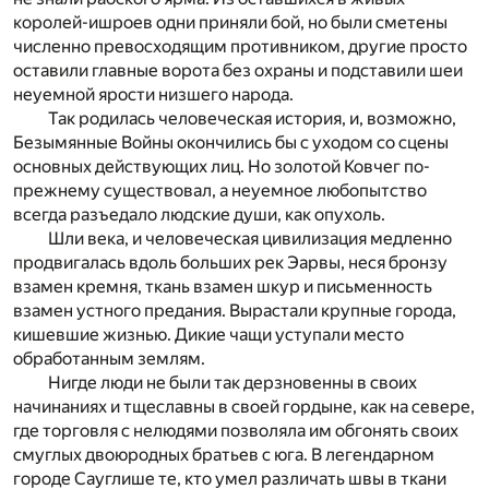
королей-ишроев одни приняли бой, но были сметены
численно превосходящим противником, другие просто
оставили главные ворота без охраны и подставили шеи
неуемной ярости низшего народа.
Так родилась человеческая история, и, возможно,
Безымянные Войны окончились бы с уходом со сцены
основных действующих лиц. Но золотой Ковчег по-
прежнему существовал, а неуемное любопытство
всегда разъедало людские души, как опухоль.
Шли века, и человеческая цивилизация медленно
продвигалась вдоль больших рек Эарвы, неся бронзу
взамен кремня, ткань взамен шкур и письменность
взамен устного предания. Вырастали крупные города,
кишевшие жизнью. Дикие чащи уступали место
обработанным землям.
Нигде люди не были так дерзновенны в своих
начинаниях и тщеславны в своей гордыне, как на севере,
где торговля с нелюдями позволяла им обгонять своих
смуглых двоюродных братьев с юга. В легендарном
городе Сауглише те, кто умел различать швы в ткани