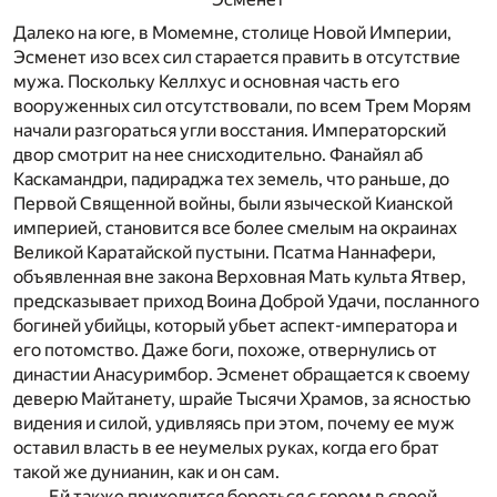
Далеко на юге, в Момемне, столице Новой Империи,
Эсменет изо всех сил старается править в отсутствие
мужа. Поскольку Келлхус и основная часть его
вооруженных сил отсутствовали, по всем Трем Морям
начали разгораться угли восстания. Императорский
двор смотрит на нее снисходительно. Фанайял аб
Каскамандри, падираджа тех земель, что раньше, до
Первой Священной войны, были языческой Кианской
империей, становится все более смелым на окраинах
Великой Каратайской пустыни. Псатма Наннафери,
объявленная вне закона Верховная Мать культа Ятвер,
предсказывает приход Воина Доброй Удачи, посланного
богиней убийцы, который убьет аспект-императора и
его потомство. Даже боги, похоже, отвернулись от
династии Анасуримбор. Эсменет обращается к своему
деверю Майтанету, шрайе Тысячи Храмов, за ясностью
видения и силой, удивляясь при этом, почему ее муж
оставил власть в ее неумелых руках, когда его брат
такой же дунианин, как и он сам.
Ей также приходится бороться с горем в своей