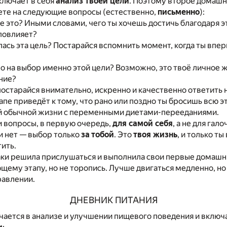
ключает в себя
анализ твоей цели
. Поэтому второе домашн
ете на следующие вопросы (естественно,
письменно
):
ебе это? Иными словами, чего ты хочешь достичь благодаря э
 повлияет?
илась эта цель? Постарайся вспомнить момент, когда ты впе
ло на выбор именно этой цели? Возможно, это твоё личное 
ние?
постарайся внимательно, искренно и качественно ответить 
апе приведёт к тому, что рано или поздно ты бросишь всю э
ой обычной жизни с переменными диетами-перееданиями.
и вопросы, в первую очередь,
для самой себя
, а не для гало
и нет — выбор только
за тобой
. Это
твоя жизнь
, и только т
тить.
аки решила прислушаться и выполнила свои первые домашн
щему этапу, но не торопись. Лучше двигаться медленно, но 
равлении.
ДНЕВНИК ПИТАНИЯ
чается в анализе и улучшении пищевого поведения и включа