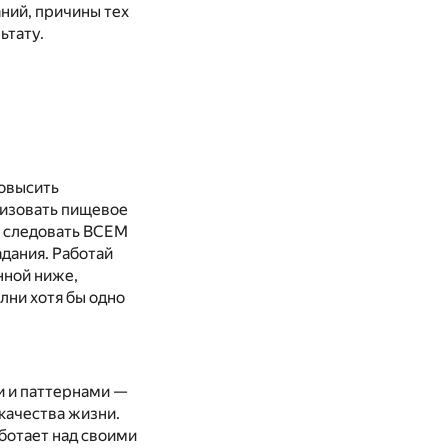
ний, причины тех
ьтату.
повысить
лизовать пищевое
о следовать ВСЕМ
дания. Работай
нной ниже,
лни хотя бы одно
и и паттернами —
качества жизни.
ботает над своими