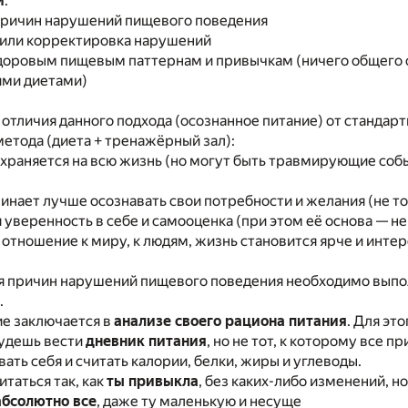
и
:
 причин нарушений пищевого поведения
 или корректировка нарушений
здоровым пищевым паттернам и привычкам (ничего общего
ими диетами)
 отличия данного подхода (осознанное питание) от стандар
етода (диета + тренажёрный зал):
сохраняется на всю жизнь (но могут быть травмирующие со
чинает лучше осознавать свои потребности и желания (не то
 уверенность в себе и самооценка (при этом её основа — н
 отношение к миру, к людям, жизнь становится ярче и интер
я причин нарушений пищевого поведения необходимо выпо
.
ие заключается в
анализе своего рациона питания
. Для это
будешь вести
дневник питания
, но не тот, к которому все 
вать себя и считать калории, белки, жиры и углеводы.
таться так, как
ты привыкла
, без каких-либо изменений, н
абсолютно все
, даже ту маленькую и несуще