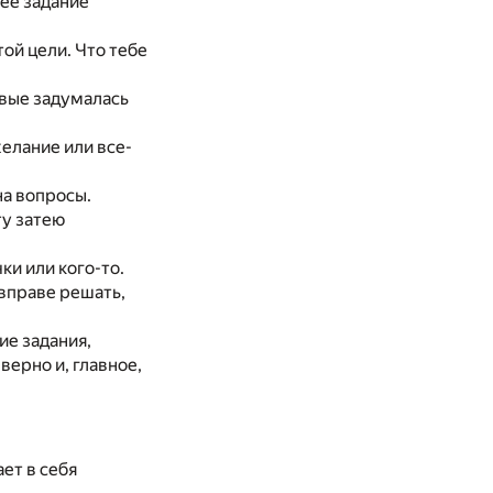
ее задание
той цели. Что тебе
рвые задумалась
желание или все-
на вопросы.
ту затею
чки или кого-то.
ы вправе решать,
ие задания,
верно и, главное,
ет в себя