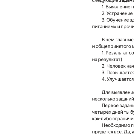
следующие
задач
1. Выявление
2. Устранение
3. Обучение 
питанием» и проч
В чем главные
и общепринятого м
1. Результат 
на результат)
2. Человек на
3. Повышается
4. Улучшается
Для выявлени
несколько заданий
Первое задан
четырёх дней ты 
как-либо ограничи
Необходимо пи
придется все. Да,