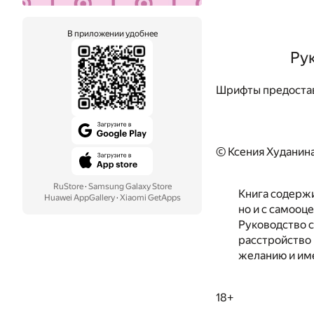
В приложении удобнее
Ру
Шрифты предоста
© Ксения Худанин
RuStore
·
Samsung Galaxy Store
Книга содержи
Huawei AppGallery
·
Xiaomi GetApps
но и с самооц
Руководство с
расстройство 
желанию и име
18+