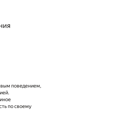
ния
щевым поведением,
ией.
 иное
есть по своему