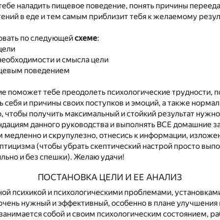
ебе наладить пищевое поведение, понять причины перееда
ений в еде и тем самым приблизит тебя к желаемому резул
овать по следующей
схеме
:
 цели
необходимости и смысла цели
пищевым поведением
ие поможет тебе преодолеть психологические трудности, 
ь себя и причины своих поступков и эмоций, а также норма
, чтобы получить максимальный и стойкий результат нужн
ндациям данного руководства и выполнять ВСЕ домашние за
 медленно и скрупулезно, отнесись к информации, изложе
ептицизма (чтобы убрать скептический настрой просто выпо
ьно и без спешки). Желаю удачи!
ПОСТАНОВКА ЦЕЛИ И ЕЕ АНАЛИЗ
ной психикой и психологическими проблемами, установкам
 очень нужный и эффективный, особенно в плане улучшения 
занимается собой и своим психологическим состоянием, ра