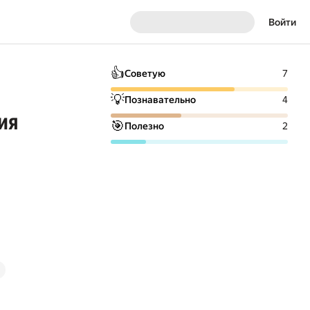
Войти
👍
Советую
7
💡
Познавательно
4
ия
🎯
Полезно
2