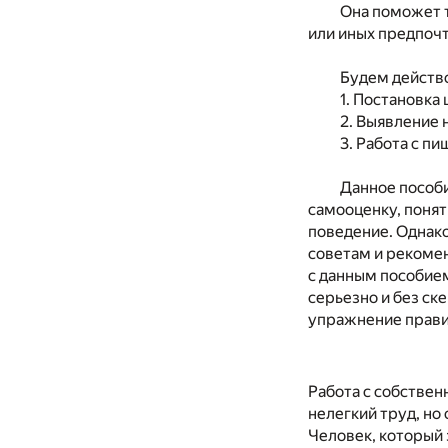
Она поможет т
или иных предпочт
Будем действ
1. Постановка
2. Выявление 
3. Работа с 
Данное пособ
самооценку, понят
поведение. Однако
советам и рекоме
с данным пособием
серьезно и без ск
упражнение правил
Работа с собствен
нелегкий труд, но
Человек, который 