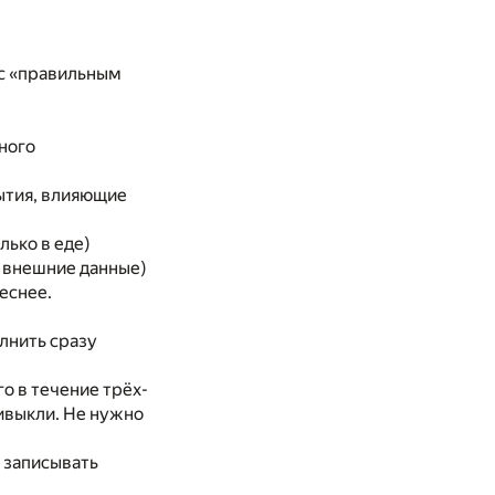
 с «правильным
тного
бытия, влияющие
лько в еде)
е внешние данные)
еснее.
лнить сразу
го в течение трёх-
привыкли. Не нужно
о записывать