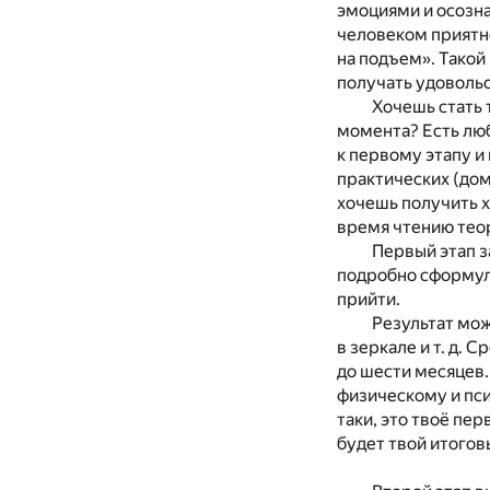
эмоциями и осозна
человеком приятн
на подъем». Такой
получать удовольс
Хочешь стать 
момента? Есть люб
к первому этапу и
практических (дом
хочешь получить х
время чтению тео
Первый этап 
подробно сформули
прийти.
Результат мож
в зеркале и т. д.
до шести месяцев.
физическому и пс
таки, это твоё пе
будет твой итогов