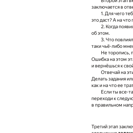
Второй этап в
заключается в отв
1. Для чего т
это даст? А на что
2. Когда появ
об этом.
3. Что повлия
таки чьё-либо мне
Не торопись, 
Ошибка на этом эт
и вернёшься к св
Отвечай на эт
Делать задания ил
как и на что ее тра
Если ты все-т
переходи к следую
в правильном нап
Третий этап заклю