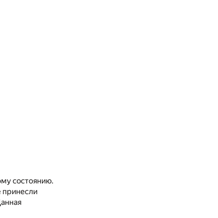
ому состоянию.
е принесли
Данная