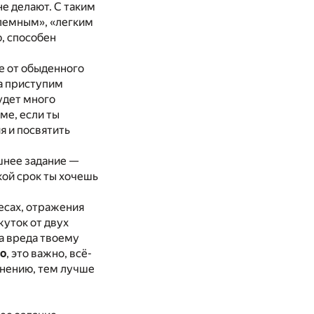
не делают. С таким
лемным», «легким
, способен
е от обыденного
да приступим
удет много
ме, если ты
я и посвятить
шнее задание —
кой срок ты хочешь
есах, отражения
жуток от двух
ла вреда твоему
о
, это важно, всё-
лнению, тем лучше