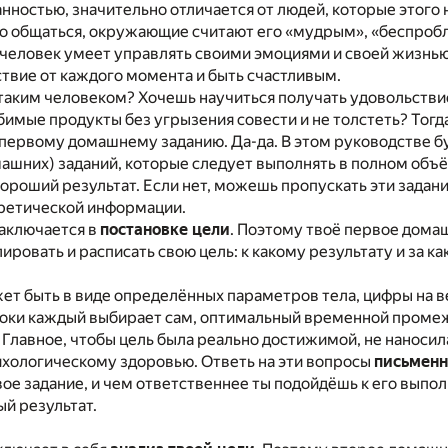
нностью, значительно отличается от людей, которые этого 
о общаться, окружающие считают его «мудрым», «беспроб
 человек умеет управлять своими эмоциями и своей жизнью
твие от каждого момента и быть счастливым.
таким человеком? Хочешь научиться получать удовольстви
имые продукты без угрызения совести и не толстеть? Тог
 первому домашнему заданию. Да-да. В этом руководстве б
ашних) заданий, которые следует выполнять в полном объё
ороший результат. Если нет, можешь пропускать эти задани
ретической информации.
заключается в
постановке цели
. Поэтому твоё первое дома
ровать и расписать свою цель: к какому результату и за ка
ет быть в виде определённых параметров тела, цифры на в
 Сроки каждый выбирает сам, оптимальный временной проме
 Главное, чтобы цель была реально достижимой, не наноси
ихологическому здоровью. Ответь на эти вопросы
письменн
рвое задание, и чем ответственнее ты подойдёшь к его выпо
ый результат.