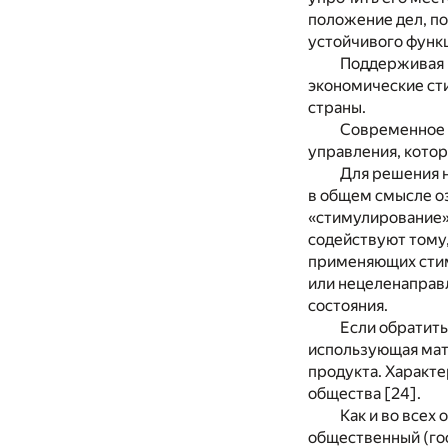
положение дел, по
устойчивого функц
Поддерживая м
экономические сти
страны.
Современное 
управления, котор
Для решения н
в общем смысле о
«стимулирование»
содействуют тому,
применяющих стиму
или нецеленаправ
состояния.
Если обратить
использующая мат
продукта. Характ
общества [24].
Как и во всех
общественный (го