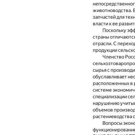
непосредственног
животноводства. 
запчастей для тех
власти к ее развит
Поскольку эфф
страны отличаются
отрасли. С перех
продукции сельско
Членство Росс
сельхозтоваропро
сырья с производи
обуславливает не
расположенных в 
системе экономич
специализации се
нарушению учитыв
объемов производс
растениеводства 
Вопросы эконо
функционирование