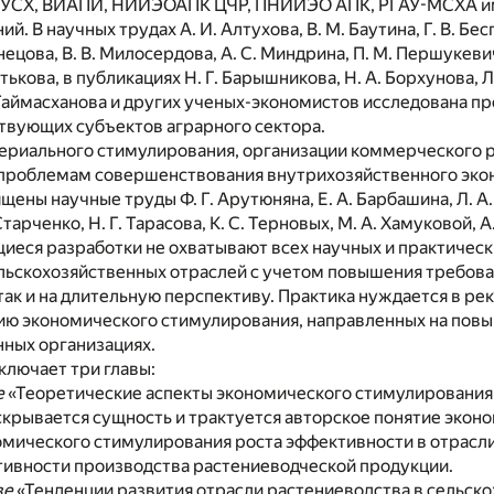
Х, ВИАПИ, НИИЭОАПК ЦЧР, ПНИИЭО АПК, РГАУ-МСХА им. К.
. В научных трудах А. И. Алтухова, В. М. Баутина, Г. В. Бесп
нецова, В. В. Милосердова, А. C. Миндрина, П. М. Першукевича
тькова, в публикациях Н. Г. Барышникова, Н. А. Борхунова, Л.
 Таймасханова и других ученых-экономистов исследована 
твующих субъектов аграрного сектора.
ериального стимулирования, организации коммерческого р
е проблемам совершенствования внутрихозяйственного эк
ены научные труды Ф. Г. Арутюняна, Е. А. Барбашина, Л. А. Г
тарченко, Н. Г. Тарасова, К. C. Терновых, М. А. Хамуковой, А
иеся разработки не охватывают всех научных и практичес
ьскохозяйственных отраслей с учетом повышения требовани
ак и на длительную перспективу. Практика нуждается в ре
ю экономического стимулирования, направленных на повы
нных организациях.
лючает три главы:
е
«Теоретические аспекты экономического стимулирования
скрывается сущность и трактуется авторское понятие экон
омического стимулирования роста эффективности в отрасли
тивности производства растениеводческой продукции.
ве
«Тенденции развития отрасли растениеводства в сельск