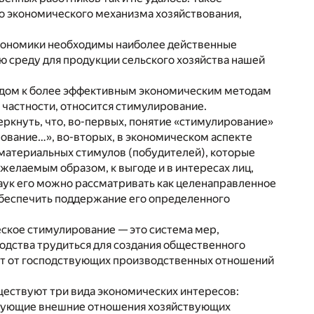
го экономического механизма хозяйствования,
экономики необходимы наиболее действенные
ю среду для продукции сельского хозяйства нашей
одом к более эффективным экономическим методам
 частности, относится стимулирование.
ркнуть, что, во-первых, понятие «стимулирование»
ование…», во-вторых, в экономическом аспекте
материальных стимулов (побудителей), которые
желаемым образом, к выгоде и в интересах лиц,
наук его можно рассматривать как целенаправленное
обеспечить поддержание его определенного
ское стимулирование — это система мер,
одства трудиться для создания общественного
ят от господствующих производственных отношений
уществуют три вида экономических интересов:
ирующие внешние отношения хозяйствующих