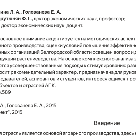
ина Л. А., Голованева Е. А.
рутюнян Ф. Г.,
доктор экономических наук, профессор;
,
доктор экономических наук, доцент.
 основное внимание акцентируется на методических аспек
нного производства, оценки условий повышения эффективно
нных организаций Белгородской области освещен вопрос 
дукции растениеводства. На основе комплексного анализа
ются усовершенствованные подходы к стимулированию разв
осит рекомендательный характер, предназначена для руко
подавателей, аспирантов и студентов, интересующихся п
бъектов и отраслей АПК.
8.589
А., Голованева Е. А., 2015
кт", 2015
Введение
 отрасль является основой аграрного производства, здесь 