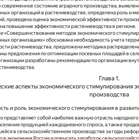
 современное состояние аграрного производства, выявлен
ных организаций в растениеводстве, определена роль и ме
ий, проведена оценка экономической эффективности произ
 на повышение эффективности растениеводства в регионе.
ве
«Совершенствование методов экономического стимулиро
нных организациях» обоснована необходимость учета терр
ости растениеводства, предложена методика распределен
аны предложения по оптимизации посевных площадей в сел
рганизации разработаны рекомендации по организации вну
стениеводства.
Глава 1.
еские аспекты экономического стимулирования 
производства
ность и роль экономического стимулирования в разви
о представляет собой наиболее важную отрасль народного
селения продукцией каждодневного спроса, а также продов
шейся в сельскохозяйственном производстве за годы рефор
о в экономике России и повысить заработок сельскохозяйств