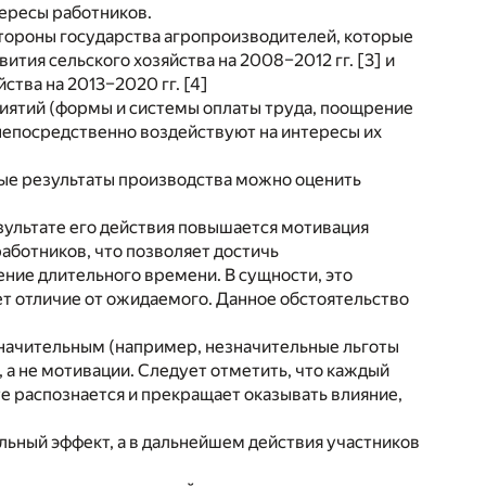
тересы работников.
стороны государства агропроизводителей, которые
тия сельского хозяйства на 2008–2012 гг. [3] и
тва на 2013–2020 гг. [4]
иятий (формы и системы оплаты труда, поощрение
 непосредственно воздействуют на интересы их
ные результаты производства можно оценить
зультате его действия повышается мотивация
аботников, что позволяет достичь
ние длительного времени. В сущности, это
т отличие от ожидаемого. Данное обстоятельство
значительным (например, незначительные льготы
а не мотивации. Следует отметить, что каждый
те распознается и прекращает оказывать влияние,
ный эффект, а в дальнейшем действия участников