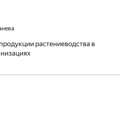
ванева
продукции растениеводства в
анизациях