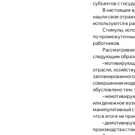
субъектов с госуд
В настоящее в
нашли свое отраже
используются в ра
Стимулы, испо
по промежуточным 
работников.
Рассматривая 
следующим образ
• мотивирующи
отрасли, хозяйств
запланированного 
совершенная моде
обусловлено тем, 
• немотивиру
или денежное возн
манипулятивный ст
что в итоге не пр
• демотивиру
производства ста