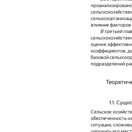
проанализировано
сельскохозяйствен
сельхозорганизац
влияние факторов
В третьей гла
сельскохозяйстве
оценке эффективн
коэффициентов, д
базовой сельхозо
подразделений ра
Теоретич
1.1. Сущ
Сельское хозяйств
обеспеченность на
ситуации, сложив
упрочить его мест