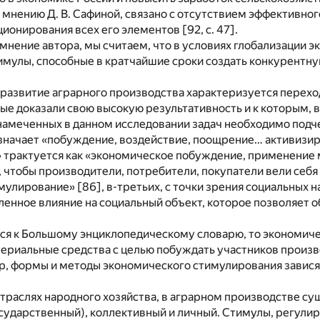
 мнению Д. В. Сафиной, связано с отсутствием эффективно
ионирования всех его элементов [92, с. 47].
нение автора, мы считаем, что в условиях глобализации 
мулы, способные в кратчайшие сроки создать конкурентну
развитие аграрного производства характеризуется перех
ые доказали свою высокую результативность и к которым, в
амеченных в данном исследовании задач необходимо подче
значает «побуждение, воздействие, поощрение… активизир
 трактуется как «экономическое побуждение, применение 
 чтобы производители, потребители, покупатели вели себя 
лирование» [86], в-третьих, с точки зрения социальных 
ленное влияние на социальный объект, которое позволяет 
ся к Большому энциклопедическому словарю, то экономиче
ериальные средства с целью побуждать участников произв
ер, формы и методы экономического стимулирования завис
 отраслях народного хозяйства, в аграрном производстве с
сударственный), коллективный и личный. Стимулы, регул