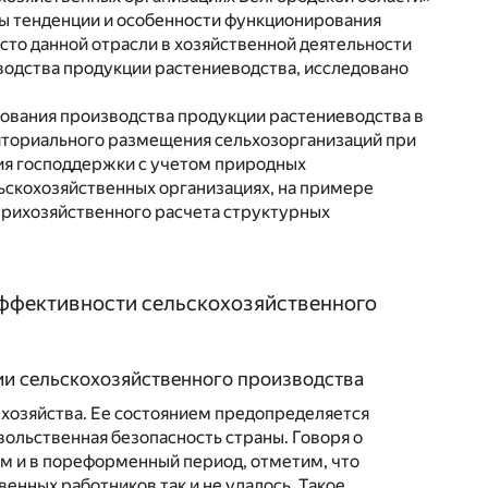
ы тенденции и особенности функционирования
сто данной отрасли в хозяйственной деятельности
водства продукции растениеводства, исследовано
вания производства продукции растениеводства в
иториального размещения сельхозорганизаций при
ия господдержки с учетом природных
ьскохозяйственных организациях, на примере
трихозяйственного расчета структурных
эффективности сельскохозяйственного
тии сельскохозяйственного производства
 хозяйства. Ее состоянием предопределяется
ольственная безопасность страны. Говоря о
м и в пореформенный период, отметим, что
енных работников так и не удалось. Такое