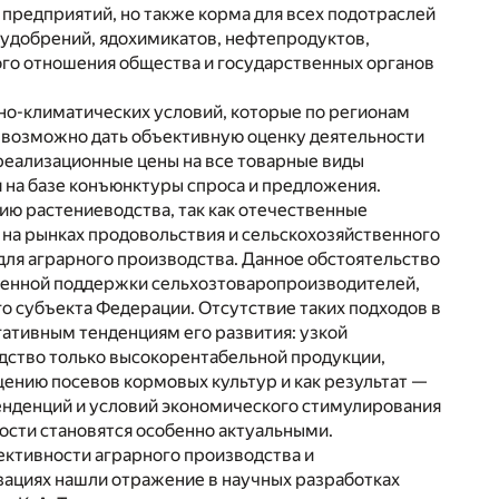
предприятий, но также корма для всех подотраслей
 удобрений, ядохимикатов, нефтепродуктов,
ого отношения общества и государственных органов
но-климатических условий, которые по регионам
невозможно дать объективную оценку деятельности
реализационные цены на все товарные виды
я на базе конъюнктуры спроса и предложения.
ию растениеводства, так как отечественные
на рынках продовольствия и сельскохозяйственного
для аграрного производства. Данное обстоятельство
венной поддержки сельхозтоваропроизводителей,
 субъекта Федерации. Отсутствие таких подходов в
ативным тенденциям его развития: узкой
дство только высокорентабельной продукции,
нию посевов кормовых культур и как результат —
тенденций и условий экономического стимулирования
сти становятся особенно актуальными.
ктивности аграрного производства и
зациях нашли отражение в научных разработках