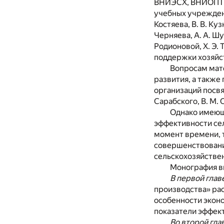
ВНИЭСХ, ВНИОПТУС
учебных учреждений
Костяева, В. В. Куз
Черняева, А. А. Шу
Родионовой, Х. Э.
поддержки хозяйс
Вопросам мат
развития, а такж
организаций посвящ
Сарабского, В. М. С
Однако имеющ
эффективности сел
момент времени, т
совершенствовани
сельскохозяйстве
Монография вк
В первой глав
производства» ра
особенности экон
показатели эффек
Во второй гла