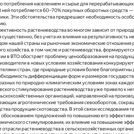
о потребления населением и сырье для перерабатывающих 
В ней потребляется 60–70% покупных оборотных средств —
ники. Эти обстоятельства предрешают необходимость особ
ию.
ективность растениеводства во многом зависит от природ
 существенно, без учета их влияния на результативность 
одом нашей страны на рыночные экономические отношения 
го хозяйства, в том числе и растениеводства, формируютс
ии в ВТО обостряет проблему ценообразования на продукц
изводители в новых условиях хозяйствования конкурируют 
телями стран, где природные условия более благоприятны 
обходимость дифференциации форм и размеров государст
разных по природно-климатическим условиям зонах каждого
еского стимулирования растениеводства уже привело к нег
льскохозяйственных организаций, направленной на произво
ающих агротехнические требования севооборотов, сокраще
тва продукции скотоводства. В этой связи исследования 
с обоснованием предложений по повышению его эффективно
мического стимулирования, их влияние на повышение эффе
 отрасли растениеводства в сельскохозяйственных органи