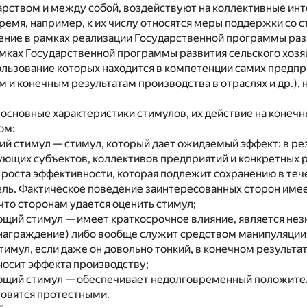
арством и между собой, воздействуют на коллективные ин
ремя, например, к их числу относятся меры поддержки со 
ние в рамках реализации Государственной программы разви
мках Государственной программы развития сельского хозяйс
льзование которых находится в компетенции самих предпр
и конечным результатам производства в отраслях и др.),
основные характеристики стимулов, их действие на конеч
ом:
й стимул — стимул, который дает ожидаемый эффект: в ре
ующих субъектов, коллективов предприятий и конкретных р
роста эффективности, которая подлежит сохранению в тече
ль. Фактическое поведение заинтересованных сторон имее
что сторонам удается оценить стимул;
ющий стимул — имеет краткосрочное влияние, является не
аграждение) либо вообще служит средством манипуляции, 
имул, если даже он довольно тонкий, в конечном результа
иносит эффекта производству;
ющий стимул — обеспечивает недолговременный положитель
новятся протестными.