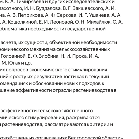
 А. Тимирязева и других исследовательских и
ахотного, И. Н. Буздалова, В. Г. Закшевского, А. И.
, А. В. Петрикова, А. Ф. Серкова, И. Г. Ушачева, А. А.
 А. Кошолкиной, Е. И. Леоновой, О. Н. Михайлюк, О. А.
проблематика необходимости государственной
асчета, их сущности, объективной необходимости
ономического механизма сельскохозяйственных
оловиной, Е. Ф. Злобина, Н. И. Прока, И. А.
. М. Югая и др.
ких вопросов экономического стимулирования
й к росту их результативности как в текущий
комендациях и обосновании новых подходов к
шение эффективности отрасли растениеводства в
 эффективности сельскохозяйственного
омического стимулирования, раскрываются
 растениеводства, рассматриваются критерии и
охозяйственных организациях Белгородской области»