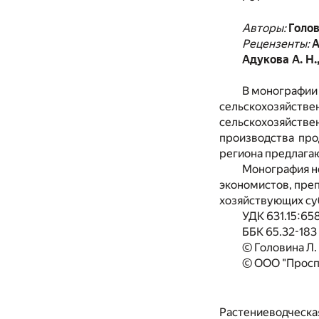
Авторы:
Голов
Рецензенты:
А
Адукова А. Н.
В монографии
сельскохозяйстве
сельскохозяйстве
производства про
региона предлага
Монография н
экономистов, пре
хозяйствующих су
УДК 631.15:65
ББК 65.32-183
© Головина Л. 
© ООО "Проспе
Растениеводческая