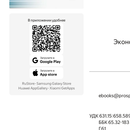
В приложении удобнее
Экон
RuStore
·
Samsung Galaxy Store
Huawei AppGallery
·
Xiaomi GetApps
ebooks@prosp
УДК 631.15:658.58
ББК 65.32-183
Г61