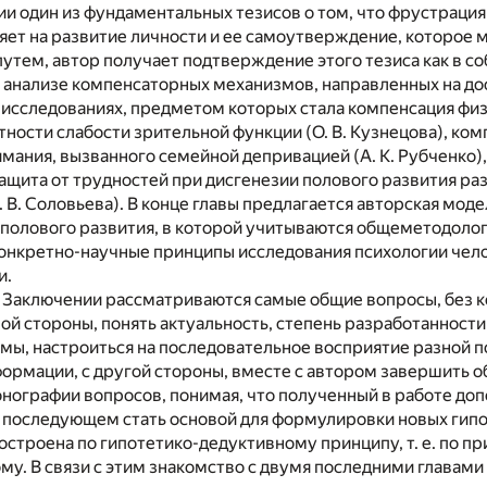
и один из фундаментальных тезисов о том, что фрустрация
яет на развитие личности и ее самоутверждение, которое
тем, автор получает подтверждение этого тезиса как в с
и анализе компенсаторных механизмов, направленных на д
 в исследованиях, предметом которых стала компенсация фи
стности слабости зрительной функции (О. В. Кузнецова), ко
мания, вызванного семейной депривацией (А. К. Рубченко),
ащита от трудностей при дисгенезии полового развития ра
 В. Соловьева). В конце главы предлагается авторская мод
 полового развития, в которой учитываются общеметодолог
онкретно-научные принципы исследования психологии чело
и.
 Заключении рассматриваются самые общие вопросы, без к
ой стороны, понять актуальность, степень разработанности
ы, настроиться на последовательное восприятие разной п
ормации, с другой стороны, вместе с автором завершить 
онографии вопросов, понимая, что полученный в работе до
 последующем стать основой для формулировки новых гипо
строена по гипотетико-дедуктивному принципу, т. е. по п
му. В связи с этим знакомство с двумя последними главами (