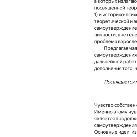
в которых излагаю
посвященной теор
1) и историко-псих
теоретической и э
самоутверждение 
личности, вне гене
проблема взросле
Предлагаемая
самоутверждения 
дальнейшей работы
дополнения того, 
Посвящается 
Чувство собственн
Именно этому чувс
является продолж
самоутверждения»,
Основные идеи, и