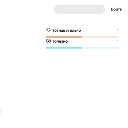
Войти
💡
Познавательно
1
🎯
Полезно
1