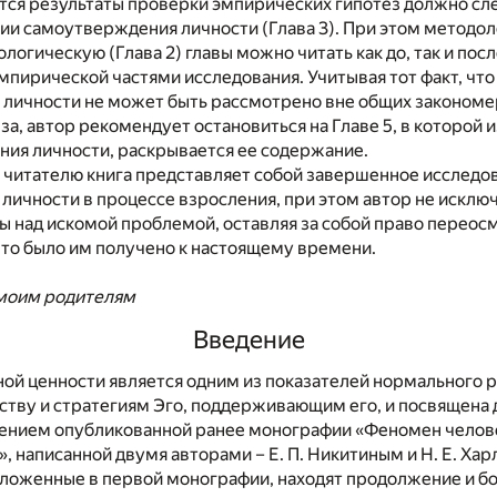
тся результаты проверки эмпирических гипотез должно сле
ии самоутверждения личности (Глава 3). При этом методол
ологическую (Глава 2) главы можно читать как до, так и пос
мпирической частями исследования. Учитывая тот факт, что
личности не может быть рассмотрено вне общих закономе
за, автор рекомендует остановиться на Главе 5, в которой 
ния личности, раскрывается ее содержание.
 читателю книга представляет собой завершенное исследо
личности в процессе взросления, при этом автор не искл
 над искомой проблемой, оставляя за собой право переос
что было им получено к настоящему времени.
моим родителям
Введение
ой ценности является одним из показателей нормального р
тву и стратегиям Эго, поддерживающим его, и посвящена д
ением опубликованной ранее монографии «Феномен челов
 написанной двумя авторами – Е. П. Никитиным и Н. Е. Ха
зложенные в первой монографии, находят продолжение и бо