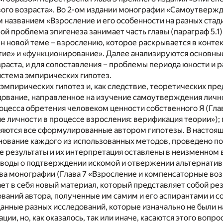
вого возраста». Во 2-ом издании монографии «Самоутвержд
ым названием «Взросление и его особенности на разных стад
ой проблема эпигенеза занимает часть главы (параграф 5.1)
 новой теме – взрослению, которое раскрывается в контек
тие» и «функционирование». Далее анализируются основн
раста, и для сопоставления – проблемы периода юности и р
стема эмпирических гипотез.
эмпирических гипотез и, как следствие, теоретических п
дование, направленное на изучение самоутверждения личн
цесса обретения человеком ценности собственного Я (Гла
 личности в процессе взросления: верификация теории»); 
яются все сформулированные автором гипотезы. В настоящ
нование каждого из использованных методов, проведено п
 результаты и их интерпретация оставлены в неизменном в
ыводы о подтверждении искомой и отвержении альтернатив
ава монографии (Глава 7 «Взросление и компенсаторные в
ет в себя новый материал, который представляет собой ре
ваний автора, полученные им самим и его аспирантами и с
данные разных исследований, которые изначально не были 
ии, но, как оказалось, так или иначе, касаются этого вопро