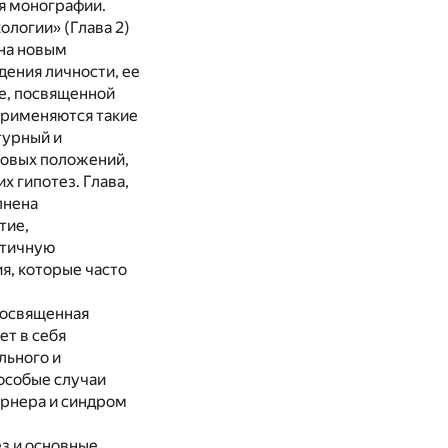
я монографии.
ологии» (Глава 2)
ена новым
дения личности, ее
е, посвященной
применяются такие
турный и
зовых положений,
 гипотез. Глава,
лнена
тие,
нтичную
я, которые часто
 посвященная
ет в себя
льного и
особые случаи
рнера и синдром
з и основные