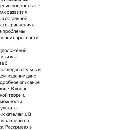
ение подростка» –
иях развития
, а остальной
сте сравнения с
ые проблемы
анней взрослости.
редположений
ости как
ва 6
последовательно и
ем издании дано
одробное описание
иде. В конце
ной теории.
озможности
зультаты
оискателями. В
направлены на
са. Раскрывая в