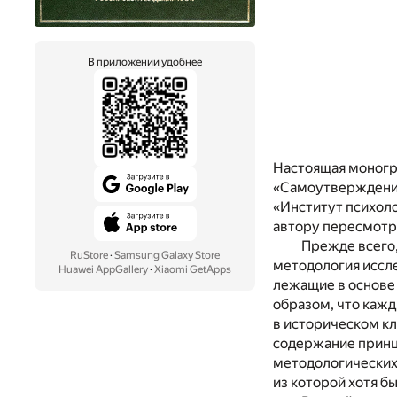
В приложении удобнее
Настоящая моногра
«Самоутверждение 
«Институт психол
автору пересмотре
Прежде всего,
RuStore
·
Samsung Galaxy Store
методология иссле
Huawei AppGallery
·
Xiaomi GetApps
лежащие в основе 
образом, что кажд
в историческом к
содержание принци
методологических
из которой хотя б