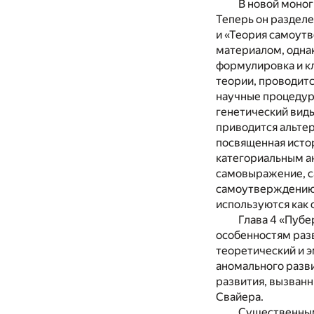
В новой моног
Теперь он разделе
и «Теория самоутв
материалом, однак
формулировка и к
теории, проводит
научные процедуры
генетический виды
приводится альтер
посвященная истор
категориальным ан
самовыражение, с
самоутверждению л
используются как
Глава 4 «Пубе
особенностям разв
теоретический и 
аномального разви
развития, вызван
Свайера.
Существенным