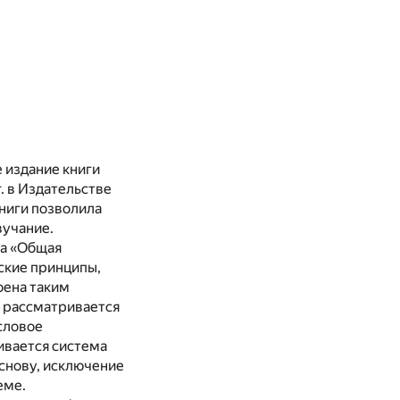
 издание книги
. в Издательстве
ниги позволила
вучание.
ва «Общая
ские принципы,
оена таким
– рассматривается
словое
ивается система
снову, исключение
еме.