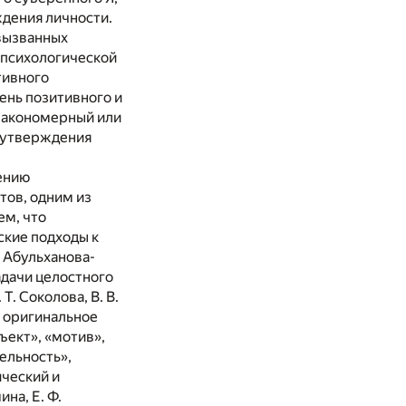
дения личности.
 вызванных
 психологической
тивного
ень позитивного и
 закономерный или
моутверждения
ению
тов, одним из
ем, что
кие подходы к
. Абульханова-
адачи целостного
. Соколова, В. В.
о оригинальное
ъект», «мотив»,
ельность»,
ический и
на, Е. Ф.