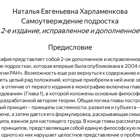
Наталья Евгеньевна Харламенкова
Самоутверждение подростка
2-е издание, исправленное и дополненное
Предисловие
фия представляет собой 2-ое дополненное и исправленное
подростка», которая впервые была опубликована в 2004 г
огии РАН». Возможность еще раз вернуться к содержанию к
ть целый ряд положений, которые приобрели в ней иное з
 в отличие от первого издания в монографию включена гла
дования» (Глава 1), в которой изложены основные философ
разработанной автором теории. Общая логика главы постр
ый принцип – принципы системности, развития и субъекта 
люче, а затем дается его формулировка, раскрывающая смы
па, важное для настоящего труда. В конце главы рассматр
 принципов, представляющая собой единую философскую о
ы одного из них нарушает целостное представление о пробл