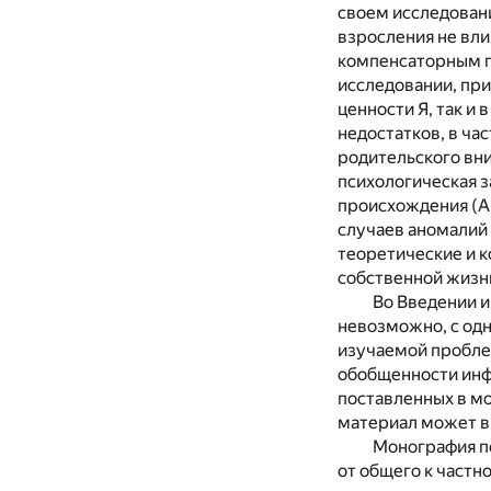
своем исследовани
взросления не вли
компенсаторным пу
исследовании, пр
ценности Я, так и
недостатков, в ча
родительского вни
психологическая з
происхождения (А.
случаев аномалий
теоретические и к
собственной жизн
Во Введении и
невозможно, с одн
изучаемой проблем
обобщенности инф
поставленных в м
материал может в
Монография по
от общего к частно