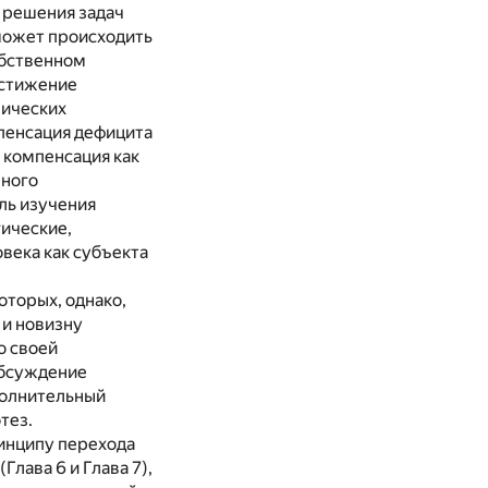
 решения задач
 может происходить
обственном
остижение
зических
мпенсация дефицита
 компенсация как
зного
ель изучения
ические,
века как субъекта
оторых, однако,
 и новизну
о своей
обсуждение
полнительный
тез.
ринципу перехода
Глава 6 и Глава 7),