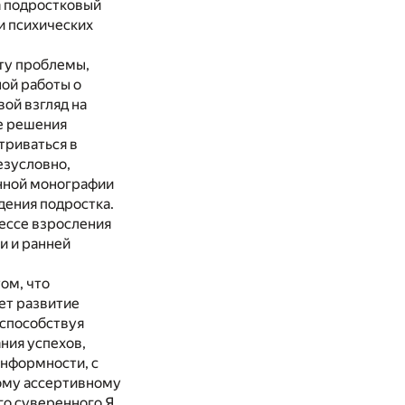
а подростковый
и психических
ату проблемы,
ной работы о
ой взгляд на
е решения
триваться в
езусловно,
анной монографии
дения подростка.
ессе взросления
и и ранней
ом, что
ет развитие
 способствуя
ния успехов,
онформности, с
мому ассертивному
о суверенного Я,