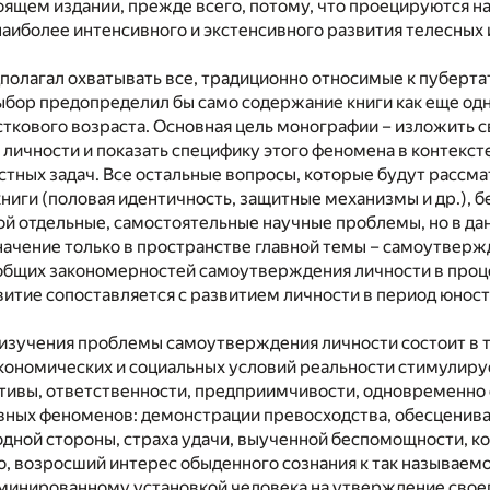
оящем издании, прежде всего, потому, что проецируются н
наиболее интенсивного и экстенсивного развития телесных 
полагал охватывать все, традиционно относимые к пуберт
ыбор предопределил бы само содержание книги как еще од
ткового возраста. Основная цель монографии – изложить св
личности и показать специфику этого феномена в контекст
тных задач. Все остальные вопросы, которые будут рассма
книги (половая идентичность, защитные механизмы и др.), б
ой отдельные, самостоятельные научные проблемы, но в д
начение только в пространстве главной темы – самоутверж
общих закономерностей самоутверждения личности в проц
итие сопоставляется с развитием личности в период юност
изучения проблемы самоутверждения личности состоит в т
кономических и социальных условий реальности стимулиру
тивы, ответственности, предприимчивости, одновременно
вных феноменов: демонстрации превосходства, обесценива
одной стороны, страха удачи, выученной беспомощности, к
о, возросший интерес обыденного сознания к так называе
минированному установкой человека на утверждение своег