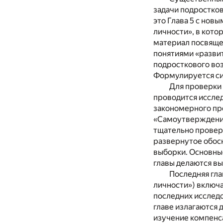
задачи подростко
это Глава 5 с нов
личности», в котор
материал посвящен
понятиями «разви
подросткового воз
Формулируется си
Для проверки 
проводится иссле
закономерного про
«Самоутверждение
тщательно провер
развернутое обос
выборки. Основные
главы делаются в
Последняя гл
личности») включа
последних исследо
главе излагаются 
изучение компенсац