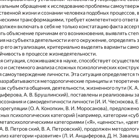
туальным обращение к исследованию проблемы самоутверж
ственной жизни и сознании человека подобных процессов,
ческими трансформациями, требует компетентного ответа
 должен включать в себя не только констатацию факта ассер
ать объяснение причинам его возникновения, выявлять степ
ия на субъекта деятельности и его окружение, определять
ер его актуализации, критериально выделять варианты са
ойчивость в процессе жизнедеятельности.
 ситуация, сложившаяся в науке, способствует осуществл
 и системного анализа сложных психологических конструк
я самоутверждение личности. Эта ситуация определяется т
разрабатываются методологические принципы и теоретичес
как субъекта общения, деятельности, жизненного пути (К. А
нцыферова, А. В. Брушлинский), поставлены и реализованы з
ознания и самоидентичности личности (И. И. Чеснокова, Е. Т
морегуляции (О. А. Конопкин, В. И. Моросанова), предложен
ных психологических категорий (например, категории «суб
 метапсихологическими категориями («Я», «ценность», «деят
(А. В. Петров ский, В. А. Петровский), продолжен методолог
лиз категории «развитие» (Л. И. Анцыферова, Д. Н. Завалиши