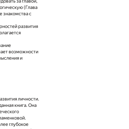
довать за главой,
огическую (Глава
ле знакомства с
рностей развития
излагается
вание
ючает возможности
мысления и
азвития личности.
анная книга. Она
еческого
рламенковой.
лее глубокое