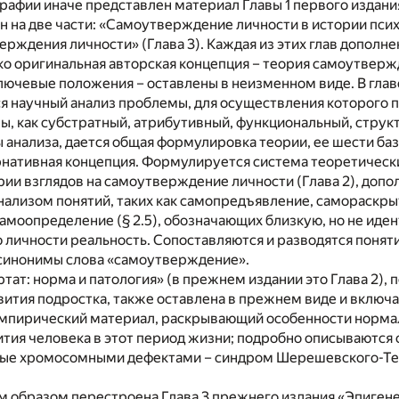
рафии иначе представлен материал Главы 1 первого издани
н на две части: «Самоутверждение личности в истории псих
ерждения личности» (Глава 3). Каждая из этих глав дополн
о оригинальная авторская концепция – теория самоутверж
лючевые положения – оставлены в неизменном виде. В глав
ся научный анализ проблемы, для осуществления которого 
, как субстратный, атрибутивный, функциональный, струк
 анализа, дается общая формулировка теории, ее шести ба
нативная концепция. Формулируется система теоретических
ии взглядов на самоутверждение личности (Глава 2), допо
ализом понятий, таких как самопредъявление, самораскры
амоопределение (§ 2.5), обозначающих близкую, но не иде
ичности реальность. Сопоставляются и разводятся поняти
 синонимы слова «самоутверждение».
ртат: норма и патология» (в прежнем издании это Глава 2),
ития подростка, также оставлена в прежнем виде и включа
эмпирический материал, раскрывающий особенности норма
тия человека в этот период жизни; подробно описываются 
ные хромосомными дефектами – синдром Шерешевского-Те
 образом перестроена Глава 3 прежнего издания «Эпигене