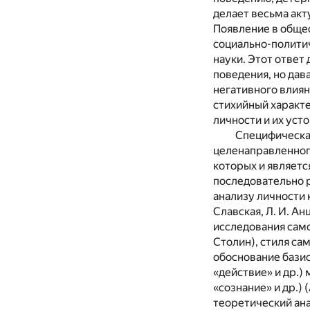
делает весьма ак
Появление в обще
социально-полити
науки. Этот ответ
поведения, но дав
негативного влиян
стихийный характ
личности и их уст
Специфическая
целенаправленного
которых и являетс
последовательно 
анализу личности 
Славская, Л. И. А
исследования самос
Столин), стиля са
обоснование базис
«действие» и др.)
«сознание» и др.) 
теоретический ана