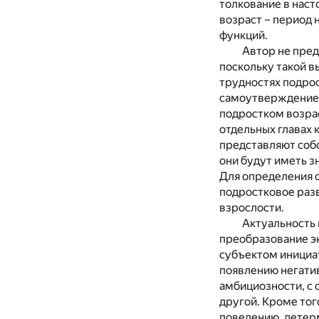
толкование в наст
возраст – период 
функций.
Автор не пред
поскольку такой в
трудностях подрос
самоутверждение 
подростком возрас
отдельных главах 
представляют соб
они будут иметь з
Для определения 
подростковое разв
взрослости.
Актуальность 
преобразование э
субъектом инициа
появлению негати
амбициозности, с 
другой. Кроме тог
поведению, детер