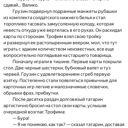
сдавай… Валико.
Грузин подвернул подранные манжеты рубашки
из комплекта солдатского нижнего белья и стал
торопливо тасовать замусоленную колоду, которая
невесть откуда уже вертелась в его руках. Он раскидал
карты по сторонам. Трофим взял свою тройку
и развернул ее растопыренным веером, мол, что тут
играть с эдаким количеством неизвестных, все еще
вопросительно поглядывая на старшего товарища.
Поначалу играли в тишине. Первые карты покрыли
стол. Две черные шестерки, бубновый валет и туз
червей. Грузин с удовлетворением сгреб первую
взятку. Постепенно стали появляться привычные для
карточных игр легкие и малозначимые словечки,
обрывки фраз, прибаутки.
После десятка раздач долговязый татарин
артистично бросил на стол свои карты, услышав
очередной возглас Трофима:
— Бура!
— Я не понимаю, как так? — сказал татарин, доставая