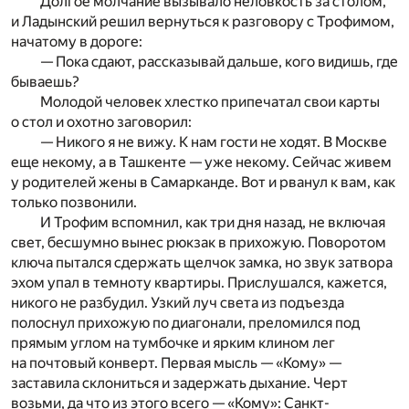
Долгое молчание вызывало неловкость за столом,
и Ладынский решил вернуться к разговору с Трофимом,
начатому в дороге:
— Пока сдают, рассказывай дальше, кого видишь, где
бываешь?
Молодой человек хлестко припечатал свои карты
о стол и охотно заговорил:
— Никого я не вижу. К нам гости не ходят. В Москве
еще некому, а в Ташкенте — уже некому. Сейчас живем
у родителей жены в Самарканде. Вот и рванул к вам, как
только позвонили.
И Трофим вспомнил, как три дня назад, не включая
свет, бесшумно вынес рюкзак в прихожую. Поворотом
ключа пытался сдержать щелчок замка, но звук затвора
эхом упал в темноту квартиры. Прислушался, кажется,
никого не разбудил. Узкий луч света из подъезда
полоснул прихожую по диагонали, преломился под
прямым углом на тумбочке и ярким клином лег
на почтовый конверт. Первая мысль — «Кому» —
заставила склониться и задержать дыхание. Черт
возьми, да что из этого всего — «Кому»: Санкт-