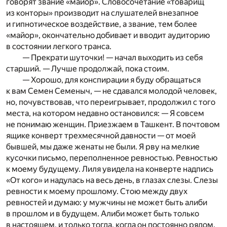
говорят звание «майор». Словосочетание «товарищ
из конторы» производит на слушателей внезапное
и гипнотическое воздействие, а звание, тем более
«майор», окончательно добивает и вводит аудиторию
в состоянии легкого транса.
— Прекрати шуточки! — начал выходить из себя
старший. — Лучше продолжай, пока стоим.
— Хорошо, для конспирации я буду обращаться
к вам Семен Семеныч, — не сдавался молодой человек,
но, почувствовав, что переигрывает, продолжил с того
места, на котором недавно остановился: — Я совсем
не понимаю женщин. Приезжаем в Ташкент. В почтовом
ящике конверт трехмесячной давности — от моей
бывшей, мы даже женаты не были. Я рву на мелкие
кусочки письмо, переполненное ревностью. Ревностью
к моему будущему. Лиля увидела на конверте надпись
«От кого» и надулась на весь день, в глазах слезы. Слезы
ревности к моему прошлому. Стою между двух
ревностей и думаю: у мужчины не может быть алиби
в прошлом и в будущем. Алиби может быть только
в настоящем, и только тогда, когда он постоянно рядом.