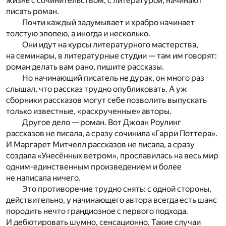
жизнь с сочинительством, с литературой, начинают
писать роман.
Почти каждый задумывает и храбро начинает
толстую эпопею, а иногда и несколько.
Они идут на курсы литературного мастерства,
на семинары, в литературные студии — там им говорят:
роман делать вам рано, пишите рассказы.
Но начинающий писатель не дурак, он много раз
слышал, что рассказ трудно опубликовать. А уж
сборники рассказов могут себе позволить выпускать
только известные, «раскрученные» авторы.
Другое дело — роман. Вот Джоан Роулинг
рассказов не писала, а сразу сочинила «Гарри Поттера».
И Маргарет Митчелл рассказов не писала, а сразу
создала «Унесённых ветром», прославилась на весь мир
одним-единственным произведением и более
не написала ничего.
Это противоречие трудно снять: с одной стороны,
действительно, у начинающего автора всегда есть шанс
породить нечто грандиозное с первого подхода.
И дебютировать шумно, сенсационно. Такие случаи