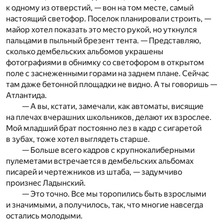
к одному из отверстий, — вон на том месте, самый
настоящий светофор. Поселок планировали строить, —
майор хотел показать это место рукой, но уткнулся
пальцами в пыльный брезент тента. — Представляю,
сколько дембельских альбомов украшены
фотографиями в обнимку со светофором в открытом
поле с заснеженными горами на заднем плане. Сейчас
там даже бетонной площадки не видно. А ты говоришь —
Атлантида.
— А вы, кстати, замечали, как автоматы, висящие
на плечах вчерашних школьников, делают их взрослее.
Мой младший брат постоянно лез в кадр с сигаретой
в зубах, тоже хотел выглядеть старше.
— Больше всего кадров с крупнокалиберными
пулеметами встречается в дембельских альбомах
писарей и чертежников из штаба, — задумчиво
произнес Ладынский.
— Это точно. Все мы торопились быть взрослыми
и значимыми, а получилось, так, что многие навсегда
остались молодыми.