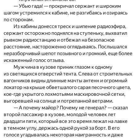
— Убью гада! — прокричал сержант и широким
шагом устремился к кабине, не разгибаясь и озираясь
по сторонам.
Из кабины донесся треск и шипение радиоэфира,
сержант осторожно поднялся на ступеньку, выхватил
рывком радиостанцию и отбежал на безопасное
расстояние, настороженно оглядываясь. Послышался
неразборчивый шепот позывного и громкий, еще более
искаженный голос отзыва.
Мужчина в кузове приник глазом к одному
из светящихся отверстий тента. Слева от строительных
вагончиков видны длинные мачты антенн и огромный
локатор на крыше обветшалого сарая песочного цвета,
кое-где укрытого лохмотьями маскировочной сетки,
выгоревшей на солнце и потрепанной ветрами.
— А почему майор? Почему не генерал? — сказал
второй пассажир в кузове, молодой человек лет
двадцати пяти, который все это время лежал на лавке
в темном углу, держась одной рукой за борт. В его
голосе угадывалась некоторая наигранность и даже