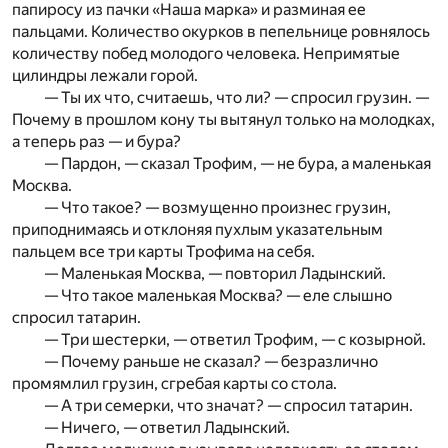
папиросу из пачки «Наша марка» и разминая ее
пальцами. Количество окурков в пепельнице ровнялось
количеству побед молодого человека. Непримятые
цилиндры лежали горой.
— Ты их что, считаешь, что ли? — спросил грузин. —
Почему в прошлом кону ты вытянул только на молодках,
а теперь раз — и бура?
— Пардон, — сказал Трофим, — не бура, а маленькая
Москва.
— Что такое? — возмущенно произнес грузин,
приподнимаясь и отклоняя пухлым указательным
пальцем все три карты Трофима на себя.
— Маленькая Москва, — повторил Ладынский.
— Что такое маленькая Москва? — еле слышно
спросил татарин.
— Три шестерки, — ответил Трофим, — с козырной.
— Почему раньше не сказал? — безразлично
промямлил грузин, сгребая карты со стола.
— А три семерки, что значат? — спросил татарин.
— Ничего, — ответил Ладынский.