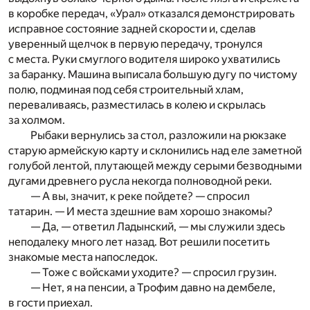
в коробке передач, «Урал» отказался демонстрировать
исправное состояние задней скорости и, сделав
уверенный щелчок в первую передачу, тронулся
с места. Руки смуглого водителя широко ухватились
за баранку. Машина выписала большую дугу по чистому
полю, подминая под себя строительный хлам,
переваливаясь, разместилась в колею и скрылась
за холмом.
Рыбаки вернулись за стол, разложили на рюкзаке
старую армейскую карту и склонились над еле заметной
голубой лентой, плутающей между серыми безводными
дугами древнего русла некогда полноводной реки.
— А вы, значит, к реке пойдете? — спросил
татарин. — И места здешние вам хорошо знакомы?
— Да, — ответил Ладынский, — мы служили здесь
неподалеку много лет назад. Вот решили посетить
знакомые места напоследок.
— Тоже с войсками уходите? — спросил грузин.
— Нет, я на пенсии, а Трофим давно на дембеле,
в гости приехал.