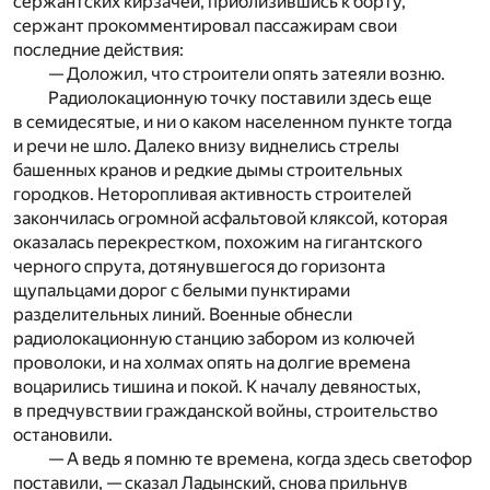
сержантских кирзачей, приблизившись к борту,
сержант прокомментировал пассажирам свои
последние действия:
— Доложил, что строители опять затеяли возню.
Радиолокационную точку поставили здесь еще
в семидесятые, и ни о каком населенном пункте тогда
и речи не шло. Далеко внизу виднелись стрелы
башенных кранов и редкие дымы строительных
городков. Неторопливая активность строителей
закончилась огромной асфальтовой кляксой, которая
оказалась перекрестком, похожим на гигантского
черного спрута, дотянувшегося до горизонта
щупальцами дорог с белыми пунктирами
разделительных линий. Военные обнесли
радиолокационную станцию забором из колючей
проволоки, и на холмах опять на долгие времена
воцарились тишина и покой. К началу девяностых,
в предчувствии гражданской войны, строительство
остановили.
— А ведь я помню те времена, когда здесь светофор
поставили, — сказал Ладынский, снова прильнув