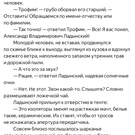
человек.
— Трофим! — грубо оборвал его старший. —
Отставить! Обращаемся по имени-отчеству или
по фамилии.
— Так точно! — ответил Трофим. — Все! Я вас понял,
Александр Владимирович Ладынский!
Молодой человек, не вставая, продвинулся
по скамье ближе к выходу, выглянул из кузова и вдохнул
свежего ветра, наполненного запахом утренних трав
и дорожной пыли.
— А что это за звук?
— Рация, — ответил Ладынский, надевая солнечные
очки.
— Нет. Не этот. Звон какой-то. Слышите? Словно
размешивают ложечкой чай.
Ладынский прильнул к отверстию в тенте:
— Это изоляторы звенят на растяжках мачт, белые
такие, керамические. Их ставят, чтобы от тросов
не искажалась апертура передатчика.
Совсем близко послышалось шарканье