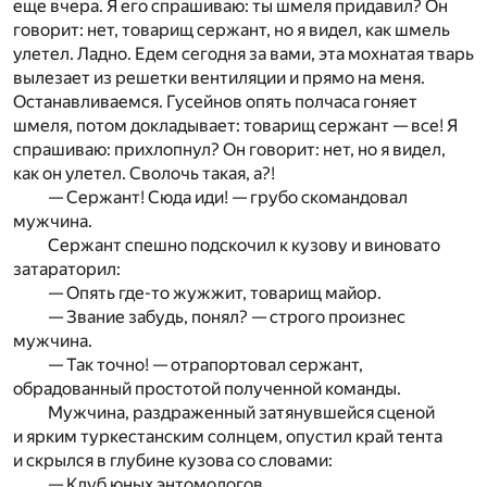
еще вчера. Я его спрашиваю: ты шмеля придавил? Он
говорит: нет, товарищ сержант, но я видел, как шмель
улетел. Ладно. Едем сегодня за вами, эта мохнатая тварь
вылезает из решетки вентиляции и прямо на меня.
Останавливаемся. Гусейнов опять полчаса гоняет
шмеля, потом докладывает: товарищ сержант — все! Я
спрашиваю: прихлопнул? Он говорит: нет, но я видел,
как он улетел. Сволочь такая, а?!
— Сержант! Сюда иди! — грубо скомандовал
мужчина.
Сержант спешно подскочил к кузову и виновато
затараторил:
— Опять где-то жужжит, товарищ майор.
— Звание забудь, понял? — строго произнес
мужчина.
— Так точно! — отрапортовал сержант,
обрадованный простотой полученной команды.
Мужчина, раздраженный затянувшейся сценой
и ярким туркестанским солнцем, опустил край тента
и скрылся в глубине кузова со словами:
— Клуб юных энтомологов.