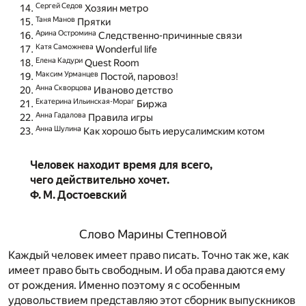
Сергей Седов
Хозяин метро
Таня Манов
Прятки
Арина Остромина
Следственно-причинные связи
Катя Саможнева
Wonderful life
Елена Кадури
Quest Room
Максим Урманцев
Постой, паровоз!
Анна Скворцова
Иваново детство
Екатерина Ильинская-Мораг
Биржа
Анна Гадалова
Правила игры
Анна Шулина
Как хорошо быть иерусалимским котом
Человек находит время для всего,
чего действительно хочет.
Ф. М. Достоевский
Слово Марины Степновой
Каждый человек имеет право писать. Точно так же, как
имеет право быть свободным. И оба права даются ему
от рождения. Именно поэтому я с особенным
удовольствием представляю этот сборник выпускников