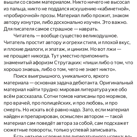
вышли со своим материалом. Никто ничего не высосал
из пальца, никто не поддался искушению «кабинетной»,
«пробирочной» прозы. Материал либо прожит, знаком
автору изнутри, либо досконально изучен. Это важно.
Для писателя самое страшное — наврать.
Читатель — вообще существо великодушное.
Читатель простит автору и огрехи стиля, и плохой вкус,
и плохие диалоги, и эпатаж, и цинизм. Но вот лжи —
не прощает никогда. Тут уместно припомнить
знаменитый афоризм Стругацких: «пиши либо о том, что
хорошо знаешь, либо о том, чего не знает никто».
Поиск выигрышного, уникального, яркого
материала — основная задача дебютанта. Оригинальный
материал найти трудно: мировая литература уже обо
всём рассказала. Сотни томов написаны про моряков,
про врачей, про полицейских, и про любовь, и про
смерть. Но искать всё равно надо. Зато, если материал
найден и препарирован, осмыслен автором — такой
материал сам поведёт автора за собой, сам подскажет
сюжетные повороты, только успевай записывать.
Есть четыре условия для литературного успеха: во-