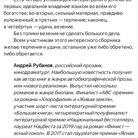
первых, идеальное владение языком во всём его
богатстве; во-вторых, сильный материал, правдиво
изложенный; в третьих — терпение; наконец,
в четвёртых — удача, везение.
Без толики везения не сделать большого дела.
Всем участникам этого интересного сборника
желаю терпения и удачи, остальное уже либо обретено,
либо обретается.
Андрей Рубанов
,
российский прозаик,
кинодраматург. Наибольшую известность получил
как автор книг в жанре автобиографической прозы,
или «нового реализма». Выпустил несколько
романов в жанре биопанк. Финалист «АВС-премии»
за романы «Хлорофилия» и «Живая земля»,
участник шорт-листа литературной премии
«Большая книга», четырехкратный полуфиналист
литературной премии «Национальный бестселлер»,
лауреат Нацбеста за 2019 год за роман «Финист —
ясный сокол». В 2017 стал лауреатом премии «Ясная