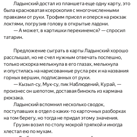
Ладынский достал из планшета еще одну карту, это
была красноватая ксерокопия с многочисленными
правками от руки. Трофим присел и оперся на рюкзак
локтями, погрузив голову в открытые ладони.
— А может, в картишки перекинемся? — спросил
татарин.
Предложение сыграть в карты Ладынский хорошо
расслышал, но не счел нужным отвечать поспешно,
только искорка мелькнула в его глазах, мелькнула
и опустилась на нарисованные русла рек и на названия
горных вершин, подписанных от руки.
— Кызыл-су, Мук-су, пик Наблюдений, Курай, —
произнес он шепотом, доставая бинокль из кармана
рюкзака.
Ладынский вспомнил несколько сводок,
поступавших в отдел о каких-то карточных разборках
на том берегу, но тогда не придал этому значения.
Грузин возил по столу мокрой тряпкой и иногда
хлестал ею по мухам.