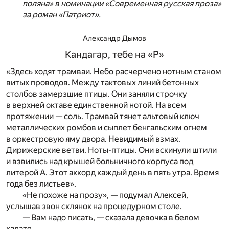
поляна» в номинации «Современная русская проза»
за роман «Патриот».
Александр Дымов
Кандагар, тебе на «Р»
«Здесь ходят трамваи. Небо расчерчено нотным станом
витых проводов. Между тактовых линий бетонных
столбов замерзшие птицы. Они заняли строчку
в верхней октаве единственной нотой. На всем
протяжении — соль. Трамвай тянет альтовый ключ
металлических ромбов и сыплет бенгальским огнем
в оркестровую яму двора. Невидимый взмах.
Дирижерские ветви. Ноты-птицы. Они вскинули штили
и взвились над крышей больничного корпуса под
литерой А. Этот аккорд каждый день в пять утра. Время
года без листьев».
«Не похоже на прозу», — подумал Алексей,
услышав звон склянок на процедурном столе.
— Вам надо писать, — сказала девочка в белом
халате,