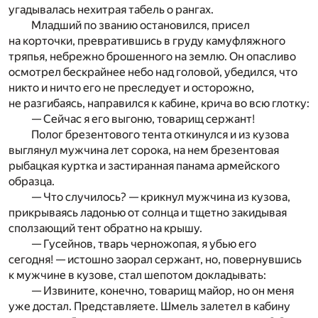
угадывалась нехитрая табель о рангах.
Младший по званию остановился, присел
на корточки, превратившись в груду камуфляжного
тряпья, небрежно брошенного на землю. Он опасливо
осмотрел бескрайнее небо над головой, убедился, что
никто и ничто его не преследует и осторожно,
не разгибаясь, направился к кабине, крича во всю глотку:
— Сейчас я его выгоню, товарищ сержант!
Полог брезентового тента откинулся и из кузова
выглянул мужчина лет сорока, на нем брезентовая
рыбацкая куртка и застиранная панама армейского
образца.
— Что случилось? — крикнул мужчина из кузова,
прикрываясь ладонью от солнца и тщетно закидывая
сползающий тент обратно на крышу.
— Гусейнов, тварь черножопая, я убью его
сегодня! — истошно заорал сержант, но, повернувшись
к мужчине в кузове, стал шепотом докладывать:
— Извините, конечно, товарищ майор, но он меня
уже достал. Представляете. Шмель залетел в кабину