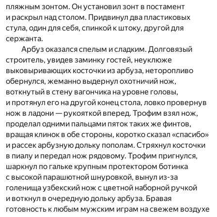
пляжным зонтом. Он установил зонт в постамент
и раскрыл над столом. Придвинул два пластиковых
стула, один для себя, спинкой к штоку, другой для
сержанта.
Арбуз оказался спелым и сладким. Долговязый
строитель, увидев заминку гостей, неуклюже
выковыривающих косточки из арбуза, неторопливо
обернулся, жеманно выдернул охотничий нож,
воткнутый в стену вагончика на уровне головы,
и протянул его на другой конец стола, ловко провернув
нож в ладони — рукояткой вперед. Трофим взял нож,
проделал одними пальцами пяток таких же финтов,
вращая клинок в обе стороны, коротко сказал «спасибо»
и рассек арбузную дольку пополам. Стряхнул косточки
в пиалу и передал нож рядовому. Трофим пригнулся,
шаркнул по гальке крупным протектором ботинка
с высокой парашютной шнуровкой, вынул из-за
голенища узбекский нож с цветной наборной ручкой
и воткнул в очередную дольку арбуза. Бравая
готовность к любым мужским играм на свежем воздухе