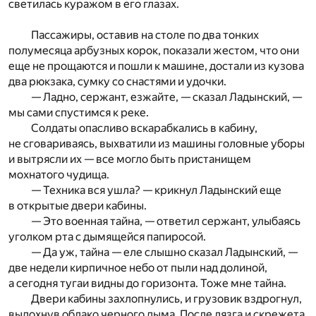
светилась куражом в его глазах.
Пассажиры, оставив на столе по два тонких
полумесяца арбузных корок, показали жестом, что они
еще не прощаются и пошли к машине, достали из кузова
два рюкзака, сумку со снастями и удочки.
— Ладно, сержант, езжайте, — сказал Ладынский, —
мы сами спустимся к реке.
Солдаты опасливо вскарабкались в кабину,
не сговариваясь, выхватили из машины головные уборы
и вытрясли их — все могло быть пристанищем
мохнатого чудища.
— Техника вся ушла? — крикнул Ладынский еще
в открытые двери кабины.
— Это военная тайна, — ответил сержант, улыбаясь
уголком рта с дымящейся папиросой.
— Да уж, тайна — еле слышно сказал Ладынский, —
две недели кирпичное небо от пыли над долиной,
а сегодня тугаи видны до горизонта. Тоже мне тайна.
Двери кабины захлопнулись, и грузовик вздрогнул,
выдохнув облако черного дыма. После лязга и скрежета