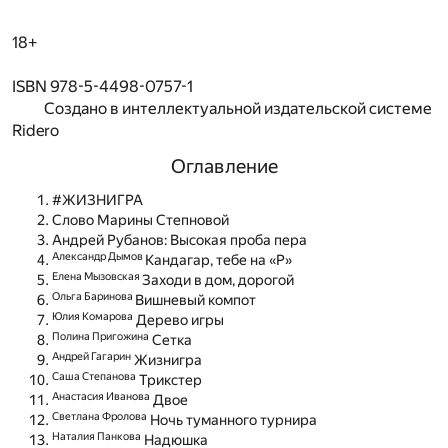
18+
ISBN 978-5-4498-0757-1
Создано в интеллектуальной издательской системе
Ridero
Оглавление
#ЖИЗНИГРА
Слово Марины Степновой
Андрей Рубанов: Высокая проба пера
Александр Дымов
Кандагар, тебе на «Р»
Елена Мызовская
Заходи в дом, дорогой
Ольга Баринова
Вишневый компот
Юлия Комарова
Дерево игры
Полина Пригожина
Сетка
Андрей Гагарин
Жизнигра
Саша Степанова
Трикстер
Анастасия Иванова
Двое
Светлана Фролова
Ночь туманного турнира
Наталия Панкова
Надюшка