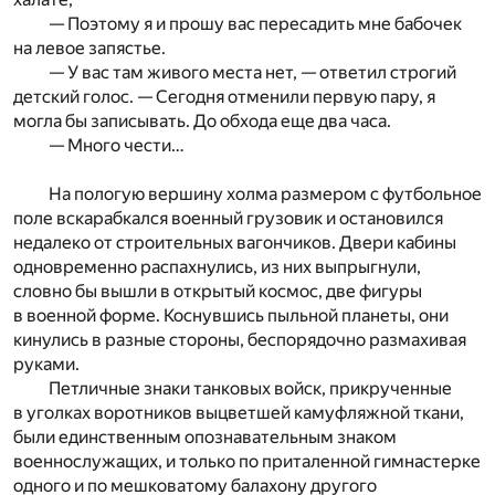
— Поэтому я и прошу вас пересадить мне бабочек
на левое запястье.
— У вас там живого места нет, — ответил строгий
детский голос. — Сегодня отменили первую пару, я
могла бы записывать. До обхода еще два часа.
— Много чести…
На пологую вершину холма размером с футбольное
поле вскарабкался военный грузовик и остановился
недалеко от строительных вагончиков. Двери кабины
одновременно распахнулись, из них выпрыгнули,
словно бы вышли в открытый космос, две фигуры
в военной форме. Коснувшись пыльной планеты, они
кинулись в разные стороны, беспорядочно размахивая
руками.
Петличные знаки танковых войск, прикрученные
в уголках воротников выцветшей камуфляжной ткани,
были единственным опознавательным знаком
военнослужащих, и только по приталенной гимнастерке
одного и по мешковатому балахону другого