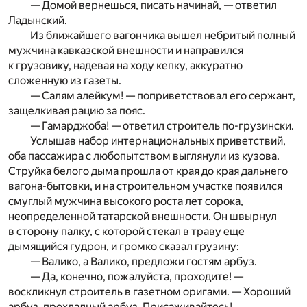
— Домой вернешься, писать начинай, — ответил
Ладынский.
Из ближайшего вагончика вышел небритый полный
мужчина кавказской внешности и направился
к грузовику, надевая на ходу кепку, аккуратно
сложенную из газеты.
— Салям алейкум! — поприветствовал его сержант,
защелкивая рацию за пояс.
— Гамарджоба! — ответил строитель по-грузински.
Услышав набор интернациональных приветствий,
оба пассажира с любопытством выглянули из кузова.
Струйка белого дыма прошла от края до края дальнего
вагона-бытовки, и на строительном участке появился
смуглый мужчина высокого роста лет сорока,
неопределенной татарской внешности. Он швырнул
в сторону палку, с которой стекал в траву еще
дымящийся гудрон, и громко сказал грузину:
— Валико, а Валико, предложи гостям арбуз.
— Да, конечно, пожалуйста, проходите! —
воскликнул строитель в газетном оригами. — Хороший
арбуз, прохладный арбуз. Присаживайтесь!