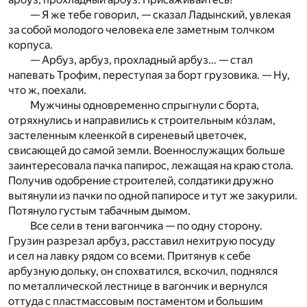
— Я же тебе говорил, — сказал Ладынский, увлекая
за собой молодого человека еле заметным толчком
корпуса.
— Арбуз, арбуз, прохладный арбуз… — стал
напевать Трофим, переступая за борт грузовика. — Ну,
что ж, поехали.
Мужчины одновременно спрыгнули с борта,
отряхнулись и направились к строительным кόзлам,
застеленным клеенкой в сиреневый цветочек,
свисающей до самой земли. Военнослужащих больше
заинтересовала пачка папирос, лежащая на краю стола.
Получив одобрение строителей, солдатики дружно
вытянули из пачки по одной папиросе и тут же закурили.
Потянуло густым табачным дымом.
Все сели в тени вагончика — по одну сторону.
Грузин разрезал арбуз, расставил нехитрую посуду
и сел на лавку рядом со всеми. Притянув к себе
арбузную дольку, он спохватился, вскочил, поднялся
по металлической лестнице в вагончик и вернулся
оттуда с пластмассовым постаментом и большим