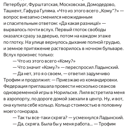
Петербург, Фурштатская, Московская, Домодедово,
Ташкент, Гафура Гуляма. «Что из этого всего „Кому“?» —
вопрос внезапно сменился неожиданным
и спасительным ответом: «Да какая разница!» —
вырвалось почти вслух. Первый глоток свободы
оказался сразу за дверью, потом на каждом этаже
по глотку. На улице вернулось дыхание полной грудью,
и земное притяжение растворилось в ночном бульваре.
Вслух произнес только:
— Что из этого всего «Кому?»
— Что значит «Кому?» — переспросил Ладынский.
— Да нет, это я о своем, — ответил задумчиво
Трофим и продолжил: — Приезжаю из командировки.
Федерация приглашала провести несколько сеансов
одновременной игры в Норильске. Лиля встретила меня
в аэропорту, по дороге домой заехали в центр. Ну, и вот,
она купила себе кольцо. Кольцо стоимостью в половину
моего гонорара.
— Так ты все-таки скряга? — усмехнулся Ладынский.
— Да, скряга. Была бы у меня работа… — Трофим