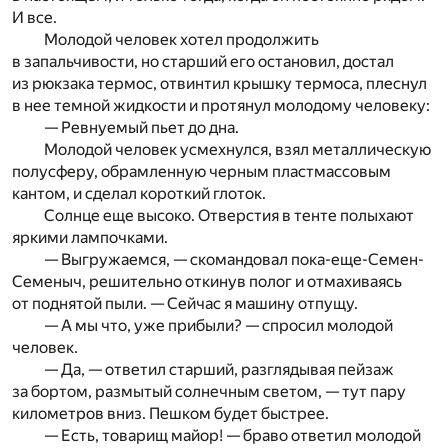
И все.
Молодой человек хотел продолжить
в запальчивости, но старший его остановил, достал
из рюкзака термос, отвинтил крышку термоса, плеснул
в нее темной жидкости и протянул молодому человеку:
— Ревнуемый пьет до дна.
Молодой человек усмехнулся, взял металлическую
полусферу, обрамленную черным пластмассовым
кантом, и сделал короткий глоток.
Солнце еще высоко. Отверстия в тенте полыхают
яркими лампочками.
— Выгружаемся, — скомандовал пока-еще-Семен-
Семеныч, решительно откинув полог и отмахиваясь
от поднятой пыли. — Сейчас я машину отпущу.
— А мы что, уже прибыли? — спросил молодой
человек.
— Да, — ответил старший, разглядывая пейзаж
за бортом, размытый солнечным светом, — тут пару
километров вниз. Пешком будет быстрее.
— Есть, товарищ майор! — браво ответил молодой