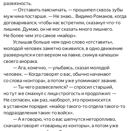
развязность.
— Отставить паясничать, — прошипел сквозь зубы
мужчина постарше. — Не знаю… Видимо Романов, когда
договаривался, чтобы нас встретили, сказанул что-то
лишнее. Думаю, он не мог сказать много лишнего.
Не более чем это самое «майор».
Услышав больше чем одно слово «отставить»,
молодой человек заметно оживился, в одно движение
развернулся и сел верхом на лавке, скинув капюшон
своего анорака.
— Ага, конечно, — улыбаясь, сказал молодой
человек. — Когда говорят о вас, обычно начинают
со слова «контора», а потом уже упоминают звание.
— Ты чего развеселился? — спросил старший,
но тут же смахнул с лица строгость и продолжил: —
Не согласен, как раз, наоборот, это произносится
в уставном порядке: «майор такого-то отдела такого-то
подразделения таких-то войск».
— А я говорю, что о вас шепчутся неторопливо,
сначала говорят «товарищ из конторы», а потом уже