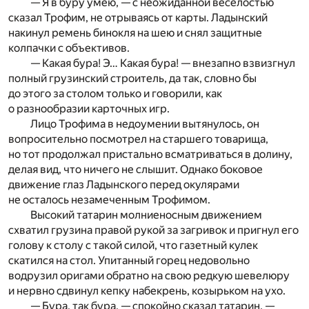
— Я в буру умею, — с неожиданной веселостью
сказал Трофим, не отрываясь от карты. Ладынский
накинул ремень бинокля на шею и снял защитные
колпачки с объективов.
— Какая бура! Э… Какая бура! — внезапно взвизгнул
полный грузинский строитель, да так, словно бы
до этого за столом только и говорили, как
о разнообразии карточных игр.
Лицо Трофима в недоумении вытянулось, он
вопросительно посмотрел на старшего товарища,
но тот продолжал пристально всматриваться в долину,
делая вид, что ничего не слышит. Однако боковое
движение глаз Ладынского перед окулярами
не осталось незамеченным Трофимом.
Высокий татарин молниеносным движением
схватил грузина правой рукой за загривок и пригнул его
голову к столу с такой силой, что газетный кулек
скатился на стол. Упитанный горец недовольно
водрузил оригами обратно на свою редкую шевелюру
и нервно сдвинул кепку набекрень, козырьком на ухо.
— Бура, так бура, — спокойно сказал татарин, —