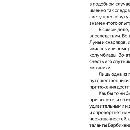
в подобном случае
именно так следов
свету пресловутую
знаменитого опыт
В самом деле,
впоследствии. Во
Луны и снарядов, и
явилось или помер
колумбиады. Во-вт
счесть его спутни
механики.
Лишь одна из 
путешественники -
притяжения дости
Как бы то ни 
при вылете, и об 
удивительными и 
и опровергнет нем
неожиданностей, с
таланты Барбикена