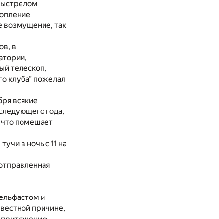
 выстрелом
копление
е возмущение, так
ов, в
атории,
ый телескоп,
го клуба" пожелал
бря всякие
 следующего года,
, что помешает
учи в ночь с 11 на
 отправленная
Бельфастом и
звестной причине,
о притяжения;