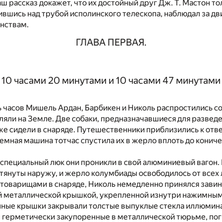
аш рассказ докажет, что их достойный друг Дж. Т. Мастон т
сившись над трубой исполинского телескопа, наблюдал за 
нствам.
ГЛАВА ПЕРВАЯ.
10 часами 20 минутами и 10 часами 47 минутами
ь часов Мишель Ардан, Барбикен и Николь распростились с
ляли на Земле. Две собаки, предназначавшиеся для развед
же сидели в снаряде. Путешественники приблизились к от
мная машина тотчас спустила их в жерло вплоть до конич
специальный люк они проникли в свой алюминиевый вагон. 
тянуты наружу, и жерло колумбиады освободилось от всех 
товарищами в снаряде, Николь немедленно принялся завин
й металлической крышкой, укрепленной изнутри нажимным
нные крышки закрывали толстые выпуклые стекла иллюмин
 герметически закупоренные в металлической тюрьме, пог