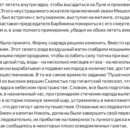
ет лететь внутри ядра, чтобы высадиться на Луне и произв
. Этого неустрашимого искателя приключений звали Мишел
 был встречен с энтузиазмом, выступил на митинге, откуда
 заставил председателя Барбикена помириться с его смерт
 и, в знак полного примирения, убедил их обоих лететь вм
ыло принято. Форму снаряда решили изменить. Вместо кру
ким. Этот своего рода воздушный вагон снабдили мощны
ными перегородками, чтобы ослабить силу толчка при выс
 целый год, воды - на несколько месяцев и газа - на нескол
ески вырабатывал и подавал кислород в количестве, доста
ешественников. В то же самое время по заданию "Пушечног
 из высоких вершин Скалистых гор гигантский телескоп, чт
 ядра в небесном пространстве. Словом, все было подготов
ря, в назначенный час, при громадном стечении народа вылет
 в истории покинув земной шар, устремились в межпланет
, что достигнут цели путешествия. Отважные исследовател
икен и капитан Николь, должны были завершить свой переле
Следовательно, их прибытие на поверхность лунного диска 
 как сообщалось в некоторых плохо осведомленных газетах.