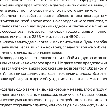
жение ядра превратилось в движение по кривой, и ныне, 
ите вокруг ночного светила, оно стало его спутником.
бавляла, что свойства нового небесного тела пока еще не 
твительно, чтобы окончательно определить его свойства, 
оследовательных наблюдения над новым спутником в трех е
 сообщалось, что расстояние, отделяющее снаряд от лунно
ьно исчислить в 2833 мили, то есть в 4500 лье.
высказывались две гипотезы: или притяжение Луны возоблад
 цели путешествия, или же снаряд, следуя по той же орбите
 лунного диска до скончания веков.
ба ожидает путешественников при любой из двух возможно
 им хватит на некоторое время. Но даже если предположить
ается успехом, каким образом они возвратятся обратно? У
 Узнают ли когда-нибудь люди, что с ними сталось? Все эти
вали публику и с жаром обсуждались в печати всеми совр
 сделать одно замечание, над которым не мешало бы поду
склонным к поспешным выводам. Если ученый решает обнар
тическое умозаключение, он должен действовать как можно
уждает открывать планету, или комету, или новый спутник, и