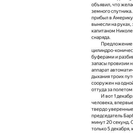
объявил, что жела
земного спутника
прибыл в Америку,
вынесли на руках,
капитаном Николем
снаряда.
Предложение б
цилиндро-коничес
буферами и разбив
запасы провизии на
аппарат автоматич
дыхания троих пут
сооружен на одной
оттуда за полетом
И вот 1 декаб
человека, впервые
твердо уверенные
председатель Барб
минут 20 секунд. 
только 5 декабря,