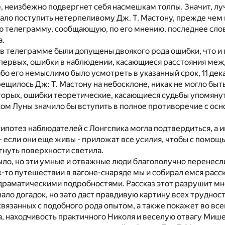
, неизбежно подвергнет себя насмешкам толпы. Значит, лу
ало поступить нетерпеливому Дж. Т. Мастону, прежде чем 
 телеграмму, сообщающую, по его мнению, последнее слов
а.
 в телеграмме были допущены двоякого рода ошибки, что и
-первых, ошибки в наблюдении, касающиеся расстояния ме
бо его немыслимо было усмотреть в указанный срок, 11 декаб
ещилось Дж: Т. Мастону на небосклоне, никак не могло быт
орых, ошибки теоретические, касающиеся судьбы упомянут
ком Луны значило бы вступить в полное противоречие с ос
гипотез наблюдателей с Лонгспика могла подтвердиться, а и
 если они еще живы - приложат все усилия, чтобы с помощ
гнуть поверхности светила.
было, но эти умные и отважные люди благополучно перенес
их-то путешествии в вагоне-снаряде мы и собирал емся расс
драматическими подробностями. Рассказ этот разрушит м
ало догадок, но зато даст правдивую картину всех трудност
вязанных с подобного рода опытом, а также покажет во вс
, находчивость практичного Николя и веселую отвагу Мише