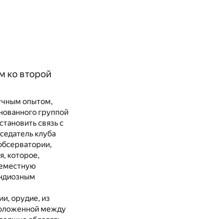
м ко второй
аучным опытом,
нованного группой
тановить связь с
едседатель клуба
обсерватории,
, которое,
семестную
андиозным
и, орудие, из
сположенной между