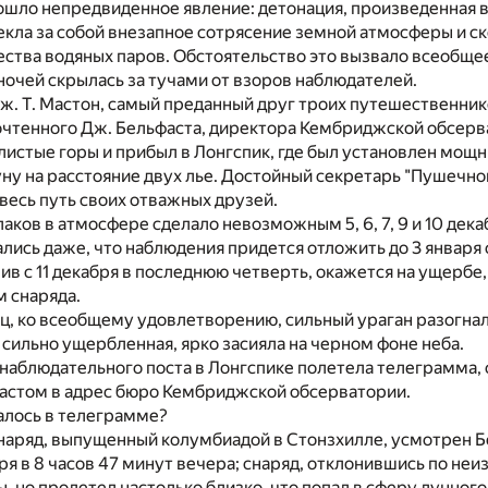
ошло непредвиденное явление: детонация, произведенная
кла за собой внезапное сотрясение земной атмосферы и с
ства водяных паров. Обстоятельство это вызвало всеобще
 ночей скрылась за тучами от взоров наблюдателей.
. Т. Мастон, самый преданный друг троих путешественник
чтенного Дж. Бельфаста, директора Кембриджской обсерв
листые горы и прибыл в Лонгспик, где был установлен мощн
у на расстояние двух лье. Достойный секретарь "Пушечно
весь путь своих отважных друзей.
аков в атмосфере сделало невозможным 5, 6, 7, 9 и 10 дека
лись даже, что наблюдения придется отложить до 3 января
упив с 11 декабря в последнюю четверть, окажется на ущербе
м снаряда.
ец, ко всеобщему удовлетворению, сильный ураган разогнал т
, сильно ущербленная, ярко засияла на черном фоне неба.
с наблюдательного поста в Лонгспике полетела телеграмма,
астом в адрес бюро Кембриджской обсерватории.
алось в телеграмме?
снаряд, выпущенный колумбиадой в Стонзхилле, усмотрен 
ря в 8 часов 47 минут вечера; снаряд, отклонившись по неи
ы, но пролетел настолько близко, что попал в сферу лунног