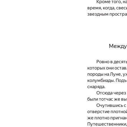
Кроме того, н
время, когда, све
звездным простра
Между 
Ровно в десят
которых они остав
породы на Луне, у
колумбиады. Подъе
снаряда.
Отсюда через 
были тотчас же вы
Очутившись с 
отверстие плотно
же плотно пригна
Путешественники,