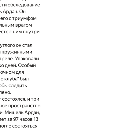
ести обследование
ь Ардан. Он
 его с триумфом
ельным врагом
есте с ним внутри
глого он стал
ми пружинными
треле. Упаковали
ько дней. Особый
точном для
о клуба" был
обы следить
лено.
 состоялся, и три
ное пространство,
и, Мишель Ардан,
т за 97 часов 13
могло состояться