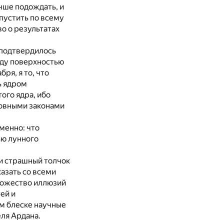
чше подождать, и
пустить по всему
о о результатах
 подтвердилось
жду поверхностью
ря, я то, что
ь ядром
ого ядра, ибо
новными законами
менно: что
ью лунного
ли страшный толчок
казать со всеми
ножество иллюзий
ей и
ем блеске научные
ля Ардана.