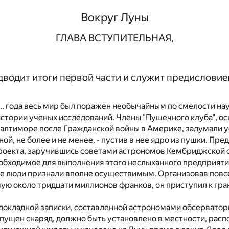
Вокруг Луны
ГЛАВА ВСТУПИТЕЛЬНАЯ,
дводит итоги первой части и служит предисловие
... года весь мир был поражен необычайным по смелости н
стории ученых исследований. Члены "Пушечного клуба", ос
алтиморе после Гражданской войны в Америке, задумали ус
Луной, не более и не менее, - пустив в нее ядро из пушки. Пр
проекта, заручившись советами астрономов Кембриджской 
обходимое для выполнения этого неслыханного предприятия
е люди признали вполне осуществимым. Организовав пов
шую около тридцати миллионов франков, он приступил к гр
докладной записки, составленной астрономами обсерватори
ыпущен снаряд, должно быть установлено в местности, ра