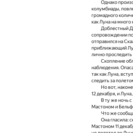
Однако произ
колумбиады, повле
громадного количе
как Луна на много
Доблестный Дж
сопровождении по
отправился на Ска
приближающий Лун
лично проследить 
Скопление обл
наблюдения. Опаса
так как Луна, вст
следить за полето
Но вот, након
12 декабря, и Луна
В ту же ночь 
Мастоном и Бельф
Что же сообщ
Она гласила: 
Мастоном 11 декаб
не долетел до Лун