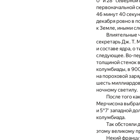
0° и 28° северной
первоначальной ск
46 минут 40 секун
декабря ровно в по
к Земле, иными сл
Влиятельные ч
секретарь Дж. Т. 
и составе ядра, о
следующее. Во-пе
толщиной стенок в
колумбиады, в 900
на пороховой заря
шесть миллиардов 
ночному светилу.
После того ка
Мерчисона выбрал
и 5°7' западной д
колумбиада.
Так обстояли 
этому великому п
Некий францу