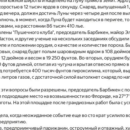
 или южной широты и нацелено на Луну прямо в зенит. Ядро
оростью в 12 тысяч ярдов в секунду. Снаряд, выпущенный 1 
д вечера, должен достичь Луны через четыре дня после выл
лночь, в момент, когда Луна будет находиться в перигее, то
овами, на расстоянии 86 тысяч 410 лье.
лены "Пушечного клуба", председатель Барбикен, майор Э
Мастон, и другие ученые на нескольких заседаниях обсудил
 типе и положении орудия, о качестве и количестве пороха. 
рвых, снаряд будет полым шаровидным ядром в 108 дюймов
 12 дюймов и весом в 19 250 фунтов. Во-вторых, орудием б
 футов длиной, отлитая из чугуна и врытая отвесно прямо в
д потребуется 400 тысяч фунтов пироксилина, который, в
литров газов, с достаточной силой вытолкнет снаряд по н
к эти вопросы были разрешены, председатель Барбикен с 
 подходящее место на возвышенности во Флориде, на 27°7
олготы. На этой площадке после грандиозных работ была с у
дела, когда неожиданное событие еще во сто крат усилило 
редприятию.
з, предприимчивый парижанин, остроумный и отважный, ху