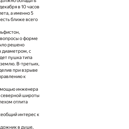
 должно обладать
декабря в 10 часов
ета, а именно 5
 есть ближе всего
льфистон,
и вопросы о форме
Было решено
 диаметром, с
удет пушка типа
 землю. В-третьих,
ыделив при взрыве
аправлению к
помощью инженера
' северной широты
спехом отлита
всеобщий интерес к
дожник в душе,