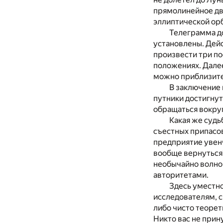
прямолинейное дви
эллиптической орб
Телеграмма до
установлены. Дейс
произвести три п
положениях. Далее
можно приблизител
В заключение 
путники достигнут
обращаться вокруг
Какая же судь
съестных припасов
предприятие увенч
вообще вернуться?
необычайно волно
авторитетами.
Здесь уместно
исследователям, 
либо чисто теоре
Никто вас не прин