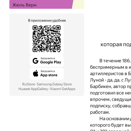
В приложении удобнее
которая по
В течение 186
беспримерным в и
артиллеристов в Б
Луной - да, да, с 
RuStore
·
Samsung Galaxy Store
Барбикен, автор 
Huawei AppGallery
·
Xiaomi GetApps
подготовил все не
впрочем, сведущи
подписку, собрав
работам.
На основании 
которого будет в