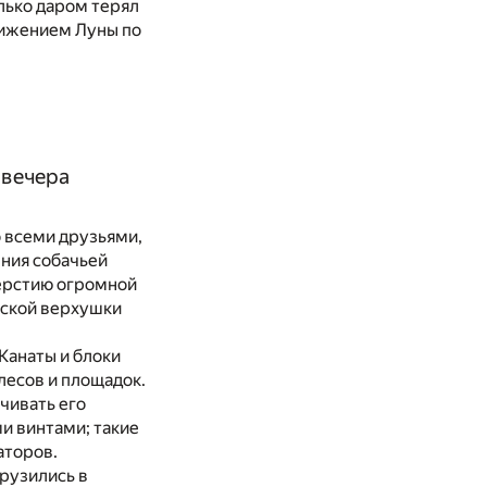
олько даром терял
движением Луны по
 вечера
о всеми друзьями,
ения собачьей
верстию огромной
еской верхушки
Канаты и блоки
лесов и площадок.
чивать его
и винтами; такие
аторов.
рузились в