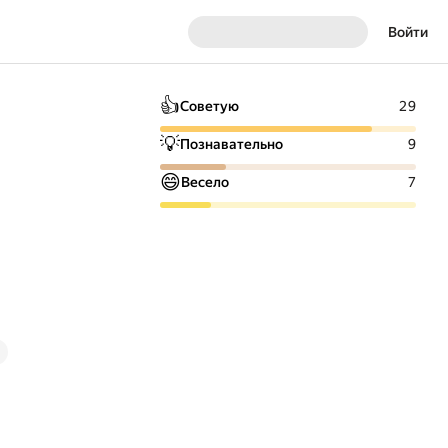
Войти
👍
Советую
29
💡
Познавательно
9
😄
Весело
7