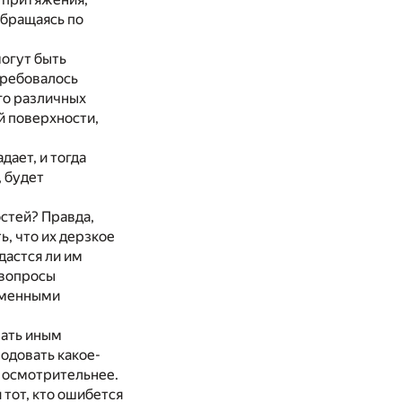
обращаясь по
могут быть
требовалось
го различных
й поверхности,
ает, и тогда
, будет
стей? Правда,
, что их дерзкое
дастся ли им
 вопросы
еменными
мать иным
одовать какое-
 осмотрительнее.
 тот, кто ошибется