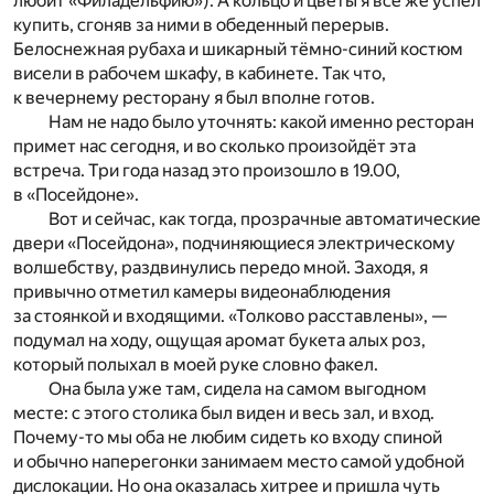
любит «Филадельфию»). А кольцо и цветы я всё же успел
купить, сгоняв за ними в обеденный перерыв.
Белоснежная рубаха и шикарный тёмно-синий костюм
висели в рабочем шкафу, в кабинете. Так что,
к вечернему ресторану я был вполне готов.
Нам не надо было уточнять: какой именно ресторан
примет нас сегодня, и во сколько произойдёт эта
встреча. Три года назад это произошло в 19.00,
в «Посейдоне».
Вот и сейчас, как тогда, прозрачные автоматические
двери «Посейдона», подчиняющиеся электрическому
волшебству, раздвинулись передо мной. Заходя, я
привычно отметил камеры видеонаблюдения
за стоянкой и входящими. «Толково расставлены», —
подумал на ходу, ощущая аромат букета алых роз,
который полыхал в моей руке словно факел.
Она была уже там, сидела на самом выгодном
месте: с этого столика был виден и весь зал, и вход.
Почему-то мы оба не любим сидеть ко входу спиной
и обычно наперегонки занимаем место самой удобной
дислокации. Но она оказалась хитрее и пришла чуть