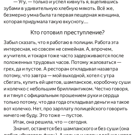
— Угу, — только и успел кивнуть я, вцепившись
зубами в удивительную хлебную мякоть. Всё же,
безмерно умна была та первая пещерная женщина,
которая придумала такую вкусноту….
Кто готовил преступление?
Забыл сказать, что я работаю в полиции. Работа эта
интересная, но совсем не семейная. А, впрочем,
и учителя, и токаря тоже часто задерживаются после
положенных трудовых часов. Потому жаловаться —
грех, да и пустое. А ресторан откладывал назавтра
потому, что завтра — мой выходной, хотел с утра
сбегать, купить ей цветов, шампанское, коробочку суши
и колечко с небольшим бриллиантиком. Честно говоря,
я и тянул с официальным прошением руки и сердца
только потому, что два года откладывал деньги на такое
вот колечко. Нет, про зарплату полицейского говорить
ничего не буду. Это тоже — пустое.
Итак, она решила, что — сегодня.
Значит, останется без шампанского и без суши (она