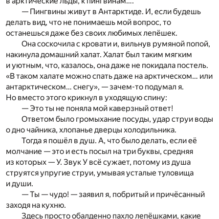
в арктические льды, к пингвинам….
— Пингвины живут в Антарктиде. И, если будешь
делать вид, что не понимаешь мой вопрос, то
останешься даже без своих любимых лепёшек.
Она соскочила с кровати и, вильнув румяной попой,
накинула домашний халат. Халат был таким мягким
и уютным, что, казалось, она даже не покидала постель.
«В таком халате можно спать даже на арктическом… или
антарктическом… снегу», — зачем-то подумал я.
Но вместо этого крикнул в уходящую спину:
— Это ты не поняла мой каверзный ответ!
Ответом было громыхание посуды, удар струи воды
о дно чайника, хлопанье дверцы холодильника.
Тогда я пошёл в душ. А, что было делать, если её
молчание — это и есть посыл на три буквы, средняя
из которых — У. Звук У всё сужает, потому из душа
струятся упругие струи, умывая усталые туловища
и души.
— Ты — чудо! — заявил я, побритый и причёсанный
заходя на кухню.
Здесь просто обалденно пахло лепёшками, какие