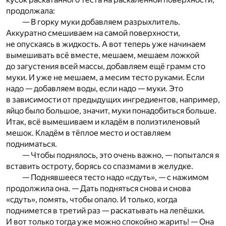
продолжала:
— В горку муки добавляем разрыхлитель.
Аккуратно смешиваем на самой поверхности,
не опускаясь в жидкость. А вот теперь уже начинаем
вымешивать всё вместе, мешаем, мешаем ложкой
до загустения всей массы, добавляем ещё грамм сто
муки. И уже не мешаем, а месим тесто руками. Если
надо — добавляем воды, если надо — муки. Это
в зависимости от предыдущих ингредиентов, например,
яйцо было большое, значит, муки понадобиться больше.
Итак, всё вымешиваем и кладём в полиэтиленовый
мешок. Кладём в тёплое место и оставляем
подниматься.
— Чтобы поднялось, это очень важно, — попытался я
вставить остроту, борясь со спазмами в желудке.
— Поднявшееся тесто надо «сдуть», — с нажимом
продолжила она. — Дать подняться снова и снова
«сдуть», помять, чтобы опало. И только, когда
поднимется в третий раз — раскатывать на лепёшки.
И вот только тогда уже можно спокойно жарить! — Она