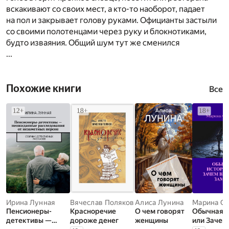
вскакивают со своих мест, а кто-то наоборот, падает
на пол и закрывает голову руками. Официанты застыли
со своими полотенцами через руку и блокнотиками,
будто изваяния. Общий шум тут же сменился
...
Похожие книги
Все
Ирина Лунная
Вячеслав Поляков
Алиса Лунина
Пенсионеры-
Красноречие
О чем говорят
Обычная и
детективы —
дороже денег
женщины
или Зачем