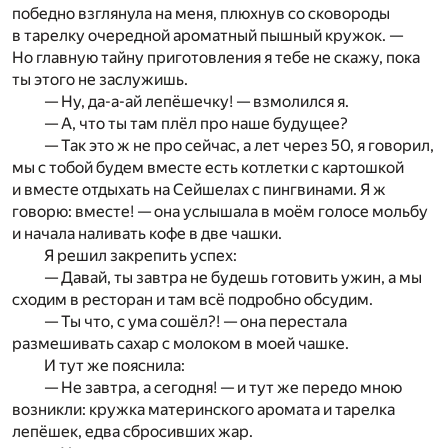
победно взглянула на меня, плюхнув со сковороды
в тарелку очередной ароматный пышный кружок. —
Но главную тайну приготовления я тебе не скажу, пока
ты этого не заслужишь.
— Ну, да-а-ай лепёшечку! — взмолился я.
— А, что ты там плёл про наше будущее?
— Так это ж не про сейчас, а лет через 50, я говорил,
мы с тобой будем вместе есть котлетки с картошкой
и вместе отдыхать на Сейшелах с пингвинами. Я ж
говорю: вместе! — она услышала в моём голосе мольбу
и начала наливать кофе в две чашки.
Я решил закрепить успех:
— Давай, ты завтра не будешь готовить ужин, а мы
сходим в ресторан и там всё подробно обсудим.
— Ты что, с ума сошёл?! — она перестала
размешивать сахар с молоком в моей чашке.
И тут же пояснила:
— Не завтра, а сегодня! — и тут же передо мною
возникли: кружка материнского аромата и тарелка
лепёшек, едва сбросивших жар.