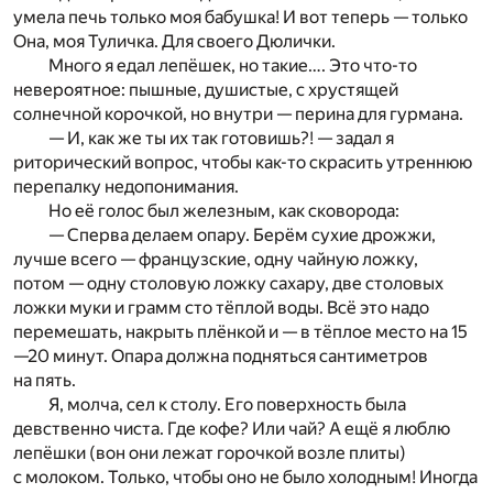
умела печь только моя бабушка! И вот теперь — только
Она, моя Туличка. Для своего Дюлички.
Много я едал лепёшек, но такие…. Это что-то
невероятное: пышные, душистые, с хрустящей
солнечной корочкой, но внутри — перина для гурмана.
— И, как же ты их так готовишь?! — задал я
риторический вопрос, чтобы как-то скрасить утреннюю
перепалку недопонимания.
Но её голос был железным, как сковорода:
— Сперва делаем опару. Берём сухие дрожжи,
лучше всего — французские, одну чайную ложку,
потом — одну столовую ложку сахару, две столовых
ложки муки и грамм сто тёплой воды. Всё это надо
перемешать, накрыть плёнкой и — в тёплое место на 15
—20 минут. Опара должна подняться сантиметров
на пять.
Я, молча, сел к столу. Его поверхность была
девственно чиста. Где кофе? Или чай? А ещё я люблю
лепёшки (вон они лежат горочкой возле плиты)
с молоком. Только, чтобы оно не было холодным! Иногда