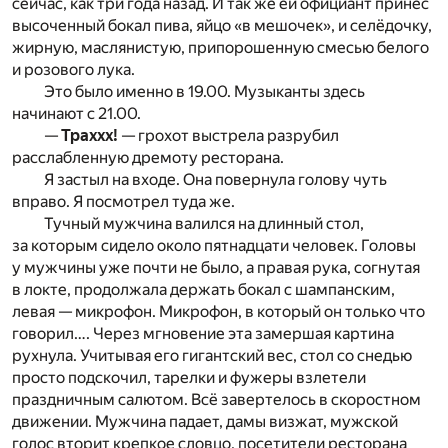
сейчас, как три года назад. И так же ей официант принёс
высоченный бокал пива, яйцо «в мешочек», и селёдочку,
жирную, маслянистую, припорошенную смесью белого
и розового лука.
Это было именно в 19.00. Музыканты здесь
начинают с 21.00.
—
Траххх!
— грохот выстрела разрубил
расслабленную дремоту ресторана.
Я застыл на входе. Она повернула голову чуть
вправо. Я посмотрел туда же.
Тучный мужчина валился на длинный стол,
за которым сидело около пятнадцати человек. Головы
у мужчины уже почти не было, а правая рука, согнутая
в локте, продолжала держать бокал с шампанским,
левая — микрофон. Микрофон, в который он только что
говорил…. Через мгновение эта замершая картина
рухнула. Учитывая его гигантский вес, стол со снедью
просто подскочил, тарелки и фужеры взлетели
праздничным салютом. Всё завертелось в скоростном
движении. Мужчина падает, дамы визжат, мужской
голос вторит крепкое словцо, посетители ресторана