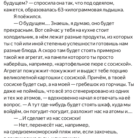
будущем? — спросила она так, что под одеялом,
кажется, образовалась 63-килограммовая льдышка.
Я поёжился.
— О будущем…. Знаешь, я думаю, оно будет
прекрасным. Вот сейчас у тебя на кухне стоит
холодильник, в нём лежат разные продукты, из которых
ты с той или иной степенью успешности готовишь нам
разные блюда. А скоро там будет стоять примерно
такой же агрегат, на панели которого ты просто
наберёшь, например, «картофельное пюре с сосиской».
Агрегат пожужжит-пожужжит и выдаст тебе порцию
великолепной картошки с сосиской. Причём, в твоей
сосиске будет сыр, а на моей — гребешок из горчицы. Ты
даже не поймёшь, что всё это сгенерировано из одних
и тех же атомов, — вдохновенно начал я отвечать на её
вопрос. — А тут где-нибудь будет стоять шкаф, куда мы
войдём, он погудит-погудит, разложит нас на атомы и….
— …И сделает из нас сосиски!
— Нет, перенесёт нас, например,
на средиземноморский пляж или, если захочешь,