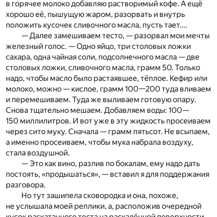
в горячее молоко добавляю растворимый кофе. А ещё
хорошо её, пышущую жаром, разорвать и внутрь
положить кусочек сливочного масла, пусть тает….
— Далее замешиваем тесто, — разорвал мои мечты
железный голос. — Одно яйцо, три столовых ложки
сахара, одна чайная соли, подсолнечного масла — две
столовых ложки, сливочного масла, грамм 50. Только
надо, чтобы масло было растаявшее, тёплое. Кефир или
молоко, можно — кислое, грамм 100—200 туда вливаем
и перемешиваем. Туда же выливаем готовую опару.
Снова тщательно мешаем. Добавляем воды: 100—
150 миллилитров. И вот уже в эту жидкость просеиваем
через сито муку. Сначала — грамм пятьсот. Не всыпаем,
а именно просеиваем, чтобы мука набрала воздуху,
стала воздушной.
— Это как вино, разлив по бокалам, ему надо дать
постоять, «продышаться», — вставил я для поддержания
разговора.
Но тут зашипела сковородка и она, похоже,
не услышала моей реплики, а, расположив очередной
кусок раскатанного теста на раскалённой поверхности,